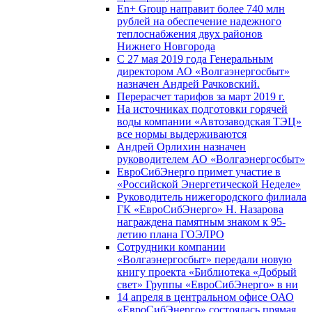
En+ Group направит более 740 млн
рублей на обеспечение надежного
теплоснабжения двух районов
Нижнего Новгорода
С 27 мая 2019 года Генеральным
директором АО «Волгаэнергосбыт»
назначен Андрей Рачковский.
Перерасчет тарифов за март 2019 г.
На источниках подготовки горячей
воды компании «Автозаводская ТЭЦ»
все нормы выдерживаются
Андрей Орлихин назначен
руководителем АО «Волгаэнергосбыт»
ЕвроСибЭнерго примет участие в
«Российской Энергетической Неделе»
Руководитель нижегородского филиала
ГК «ЕвроСибЭнерго» Н. Назарова
награждена памятным знаком к 95-
летию плана ГОЭЛРО
Сотрудники компании
«Волгаэнергосбыт» передали новую
книгу проекта «Библиотека «Добрый
свет» Группы «ЕвроСибЭнерго» в ни
14 апреля в центральном офисе ОАО
«ЕвроСибЭнерго» состоялась прямая