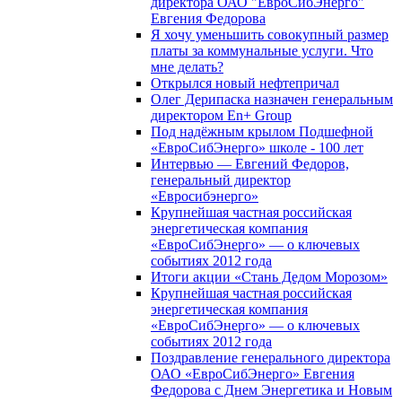
директора ОАО "ЕвроСибЭнерго"
Евгения Федорова
Я хочу уменьшить совокупный размер
платы за коммунальные услуги. Что
мне делать?
Открылся новый нефтепричал
Олег Дерипаска назначен генеральным
директором En+ Group
Под надёжным крылом Подшефной
«ЕвроСибЭнерго» школе - 100 лет
Интервью — Евгений Федоров,
генеральный директор
«Евросибэнерго»
Крупнейшая частная российская
энергетическая компания
«ЕвроСибЭнерго» — о ключевых
событиях 2012 года
Итоги акции «Стань Дедом Морозом»
Крупнейшая частная российская
энергетическая компания
«ЕвроСибЭнерго» — о ключевых
событиях 2012 года
Поздравление генерального директора
ОАО «ЕвроСибЭнерго» Евгения
Федорова с Днем Энергетика и Новым