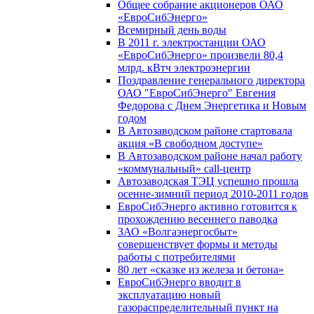
Общее собрание акционеров ОАО
«ЕвроСибЭнерго»
Всемирный день воды
В 2011 г. электростанции ОАО
«ЕвроСибЭнерго» произвели 80,4
млрд. кВтч электроэнергии
Поздравление генерального директора
ОАО "ЕвроСибЭнерго" Евгения
Федорова с Днем Энергетика и Новым
годом
В Автозаводском районе стартовала
акция «В свободном доступе»
В Автозаводском районе начал работу
«коммунальный» call-центр
Автозаводская ТЭЦ успешно прошла
осенне-зимний период 2010-2011 годов
ЕвроСибЭнерго активно готовится к
прохождению весеннего паводка
ЗАО «Волгаэнергосбыт»
совершенствует формы и методы
работы с потребителями
80 лет «сказке из железа и бетона»
ЕвроСибЭнерго вводит в
эксплуатацию новый
газораспределительный пункт на