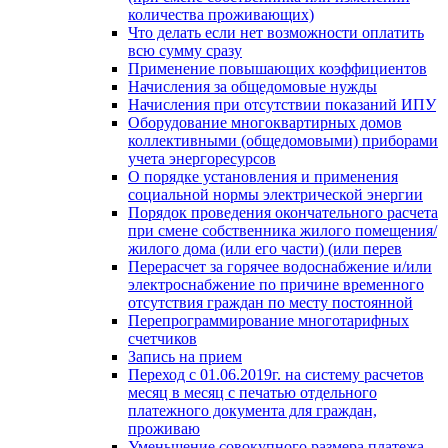
количества проживающих)
Что делать если нет возможности оплатить
всю сумму сразу
Применение повышающих коэффициентов
Начисления за общедомовые нужды
Начисления при отсутствии показаний ИПУ
Оборудование многоквартирных домов
коллективными (общедомовыми) приборами
учета энергоресурсов
О порядке установления и применения
социальной нормы электрической энергии
Порядок проведения окончательного расчета
при смене собственника жилого помещения/
жилого дома (или его части) (или перев
Перерасчет за горячее водоснабжение и/или
электроснабжение по причине временного
отсутствия граждан по месту постоянной
Перепрограммирование многотарифных
счетчиков
Запись на прием
Переход с 01.06.2019г. на систему расчетов
месяц в месяц с печатью отдельного
платежного документа для граждан,
проживаю
Уменьшение совокупного размера платежа