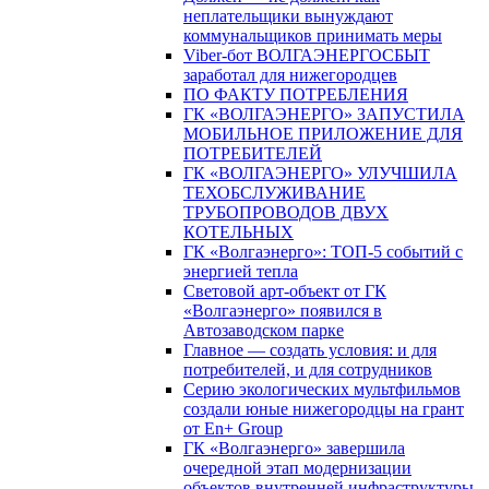
неплательщики вынуждают
коммунальщиков принимать меры
Viber-бот ВОЛГАЭНЕРГОСБЫТ
заработал для нижегородцев
ПО ФАКТУ ПОТРЕБЛЕНИЯ
ГК «ВОЛГАЭНЕРГО» ЗАПУСТИЛА
МОБИЛЬНОЕ ПРИЛОЖЕНИЕ ДЛЯ
ПОТРЕБИТЕЛЕЙ
ГК «ВОЛГАЭНЕРГО» УЛУЧШИЛА
ТЕХОБСЛУЖИВАНИЕ
ТРУБОПРОВОДОВ ДВУХ
КОТЕЛЬНЫХ
ГК «Волгаэнерго»: ТОП-5 событий с
энергией тепла
Световой арт-объект от ГК
«Волгаэнерго» появился в
Автозаводском парке
Главное — создать условия: и для
потребителей, и для сотрудников
Серию экологических мультфильмов
создали юные нижегородцы на грант
от En+ Group
ГК «Волгаэнерго» завершила
очередной этап модернизации
объектов внутренней инфраструктуры