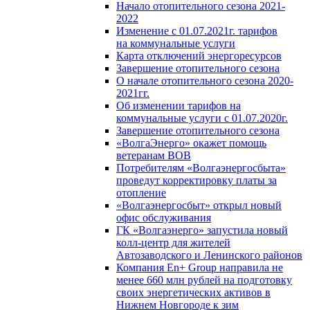
Начало отопительного сезона 2021-
2022
Изменение с 01.07.2021г. тарифов
на коммунальные услуги
Карта отключений энергоресурсов
Завершение отопительного сезона
О начале отопительного сезона 2020-
2021гг.
Об изменении тарифов на
коммунальные услуги с 01.07.2020г.
Завершение отопительного сезона
«ВолгаЭнерго» окажет помощь
ветеранам ВОВ
Потребителям «Волгаэнергосбыта»
проведут корректировку платы за
отопление
«Волгаэнергосбыт» открыл новый
офис обслуживания
ГК «Волгаэнерго» запустила новый
колл-центр для жителей
Автозаводского и Ленинского районов
Компания En+ Group направила не
менее 660 млн рублей на подготовку
своих энергетических активов в
Нижнем Новгороде к зим