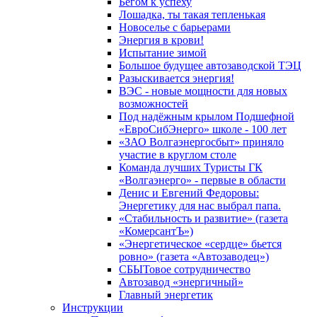
Бегом к успеху
Лошадка, ты такая тепленькая
Новоселье с барьерами
Энергия в крови!
Испытание зимой
Большое будущее автозаводской ТЭЦ
Разыскивается энергия!
ВЭС - новые мощности для новых
возможностей
Под надёжным крылом Подшефной
«ЕвроСибЭнерго» школе - 100 лет
«ЗАО Волгаэнергосбыт» приняло
участие в круглом столе
Команда лучших Туристы ГК
«Волгаэнерго» - первые в области
Денис и Евгений Федоровы:
Энергетику для нас выбрал папа.
«Стабильность и развитие» (газета
«КомерсантЪ»)
«Энергетическое «сердце» бьется
ровно» (газета «Автозаводец»)
СБЫТовое сотрудничество
Автозавод «энергичный»
Главный энергетик
Инструкции