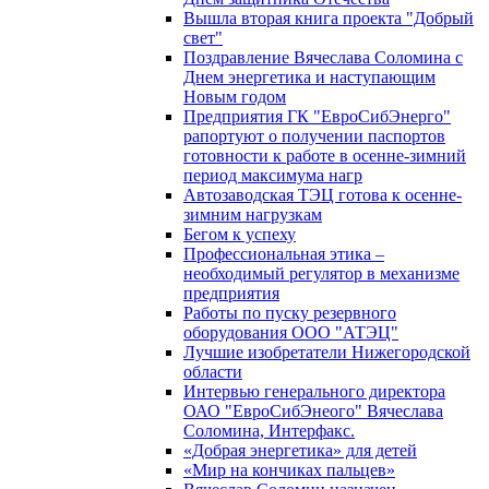
Вышла вторая книга проекта "Добрый
свет"
Поздравление Вячеслава Соломина с
Днем энергетика и наступающим
Новым годом
Предприятия ГК "ЕвроСибЭнерго"
рапортуют о получении паспортов
готовности к работе в осенне-зимний
период максимума нагр
Автозаводская ТЭЦ готова к осенне-
зимним нагрузкам
Бегом к успеху
Профессиональная этика –
необходимый регулятор в механизме
предприятия
Работы по пуску резервного
оборудования ООО "АТЭЦ"
Лучшие изобретатели Нижегородской
области
Интервью генерального директора
ОАО "ЕвроСибЭнеого" Вячеслава
Соломина, Интерфакс.
«Добрая энергетика» для детей
«Мир на кончиках пальцев»