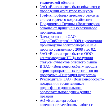
технической области
ЗАО «Волгаэнергосбыт» объявляет о
проведении открытого конкурса
График профилактического ремонта
систем горячего водоснабжения
Предприятия Группы «Волгаэнерго»
осваивают принципы бережливого
производства
Электростанции ОАО
"ЕвроСибЭнерго" в 2009 г увеличили
производство электроэнергии на 4
проц по сравнению с 2008 г до 82,
ЗАО «Волгаэнергосбыт» и ООО
«Автозаводская ТЭЦ» получили
статусы субъектов оптового рынка
В ЗАО «Волгаэнергосбыт» прошла
серия корпоративных тренингов по
программе «Генерация лидерства»
Руководители ЗАО «Волгаэнергосбыт»
поздравили воспитанников
подшефного дошкольного
образовательного учреждения с
праздни
АО «Волгаэнергосбыт»
совершенствует формы работы с