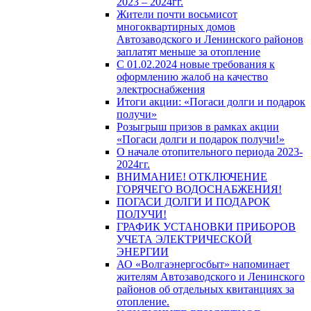
2023 – 2024гг.
Жители почти восьмисот
многоквартирных домов
Автозаводского и Ленинского районов
заплатят меньше за отопление
С 01.02.2024 новые требования к
оформлению жалоб на качество
электроснабжения
Итоги акции: «Погаси долги и подарок
получи»
Розыгрыш призов в рамках акции
«Погаси долги и подарок получи!»
О начале отопительного периода 2023-
2024гг.
ВНИМАНИЕ! ОТКЛЮЧЕНИЕ
ГОРЯЧЕГО ВОДОСНАБЖЕНИЯ!
ПОГАСИ ДОЛГИ И ПОДАРОК
ПОЛУЧИ!
ГРАФИК УСТАНОВКИ ПРИБОРОВ
УЧЕТА ЭЛЕКТРИЧЕСКОЙ
ЭНЕРГИИ
АО «Волгаэнергосбыт» напоминает
жителям Автозаводского и Ленинского
районов об отдельных квитанциях за
отопление.