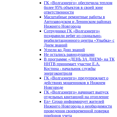
ГК «Волгаэнерго» обеспечила теплом
более 95% объектов в своей зоне
ответственности
Масштабные ремонтные работы в
Автозаводском и Ленинском районах
Нижнего Новгорода
Сотрудники ГК «Волгаэнерго»
поздравили ребят из социально-
реабилитационного центра «Улыбка» с
Днем знаний
Успели ко Дню знаний
Не остались равнодушными
В программе «ДЕНЬ ЗА ДНЕМ» на ТК
ННТВ принимает участие Е.А.
Костина - начальник службы
энергоконтроля
ГК «Волгаэнерго» предупреждает о
действиях мошенников в Нижнем
Новгороде
ГК «Волгаэнерго» начинает выпуск
отдельных квитанций на отопление
En+ Group информирует жителей
Нижнего Новгорода о необходимости
проведения своевременной поверки
приборов учета