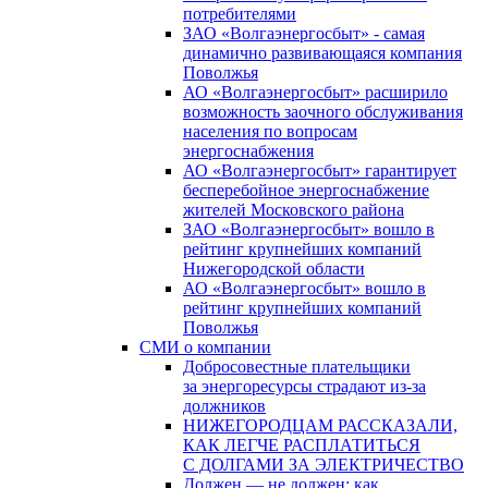
потребителями
ЗАО «Волгаэнергосбыт» - самая
динамично развивающаяся компания
Поволжья
АО «Волгаэнергосбыт» расширило
возможность заочного обслуживания
населения по вопросам
энергоснабжения
АО «Волгаэнергосбыт» гарантирует
бесперебойное энергоснабжение
жителей Московского района
ЗАО «Волгаэнергосбыт» вошло в
рейтинг крупнейших компаний
Нижегородской области
АО «Волгаэнергосбыт» вошло в
рейтинг крупнейших компаний
Поволжья
СМИ о компании
Добросовестные плательщики
за энергоресурсы страдают из-за
должников
НИЖЕГОРОДЦАМ РАССКАЗАЛИ,
КАК ЛЕГЧЕ РАСПЛАТИТЬСЯ
С ДОЛГАМИ ЗА ЭЛЕКТРИЧЕСТВО
Должен — не должен: как