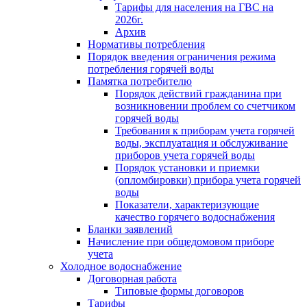
Тарифы для населения на ГВС на
2026г.
Архив
Нормативы потребления
Порядок введения ограничения режима
потребления горячей воды
Памятка потребителю
Порядок действий гражданина при
возникновении проблем со счетчиком
горячей воды
Требования к приборам учета горячей
воды, эксплуатация и обслуживание
приборов учета горячей воды
Порядок установки и приемки
(опломбировки) прибора учета горячей
воды
Показатели, характеризующие
качество горячего водоснабжения
Бланки заявлений
Начисление при общедомовом приборе
учета
Холодное водоснабжение
Договорная работа
Типовые формы договоров
Тарифы