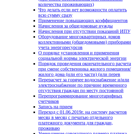
количества проживающих)
Что делать если нет возможности оплатить
всю сумму сразу
Применение повышающих коэффициентов
Начисления за общедомовые нужды
Начисления при отсутствии показаний ИПУ
Оборудование многоквартирных домов
коллективными (общедомовыми) приборами
учета энергоресурсов
О порядке установления и применения
социальной нормы электрической энергии
Порядок проведения окончательного расчета
при смене собственника жилого помещения/
жилого дома (или его части) (или перев
Перерасчет за горячее водоснабжение и/или
электроснабжение по причине временного
отсутствия граждан по месту постоянной
Перепрограммирование многотарифных
счетчиков
Запись на прием
Переход с 01.06.2019г. на систему расчетов
месяц в месяц с печатью отдельного
платежного документа для граждан,
проживаю
Уменьшение совокупного размера платежа