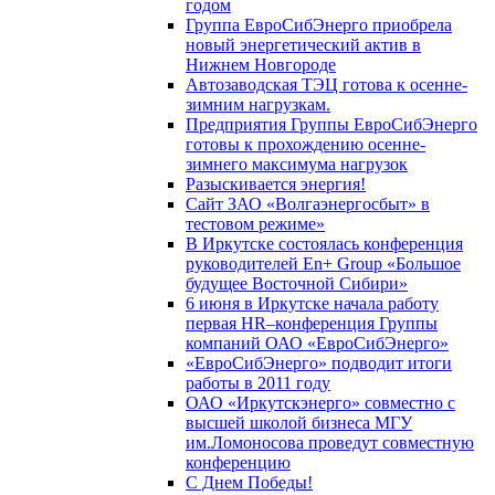
годом
Группа ЕвроСибЭнерго приобрела
новый энергетический актив в
Нижнем Новгороде
Автозаводская ТЭЦ готова к осенне-
зимним нагрузкам.
Предприятия Группы ЕвроСибЭнерго
готовы к прохождению осенне-
зимнего максимума нагрузок
Разыскивается энергия!
Сайт ЗАО «Волгаэнергосбыт» в
тестовом режиме»
В Иркутске состоялась конференция
руководителей En+ Group «Большое
будущее Восточной Сибири»
6 июня в Иркутске начала работу
первая HR–конференция Группы
компаний ОАО «ЕвроСибЭнерго»
«ЕвроСибЭнерго» подводит итоги
работы в 2011 году
ОАО «Иркутскэнерго» совместно с
высшей школой бизнеса МГУ
им.Ломоносова проведут совместную
конференцию
С Днем Победы!