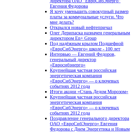
директора ОАО "ЕвроСибЭнерго"
Евгения Федорова
Я хочу уменьшить совокупный размер
платы за коммунальные услуги. Что
мне делать?
Открылся новый нефтепричал
Олег Дерипаска назначен генеральным
директором En+ Group
Под надёжным крылом Подшефной
«ЕвроСибЭнерго» школе - 100 лет
Интервью — Евгений Федоров,
генеральный директор
«Евросибэнерго»
Крупнейшая частная российская
энергетическая компания
«ЕвроСибЭнерго» — о ключевых
событиях 2012 года
Итоги акции «Стань Дедом Морозом»
Крупнейшая частная российская
энергетическая компания
«ЕвроСибЭнерго» — о ключевых
событиях 2012 года
Поздравление генерального директора
ОАО «ЕвроСибЭнерго» Евгения
Федорова с Днем Энергетика и Новым