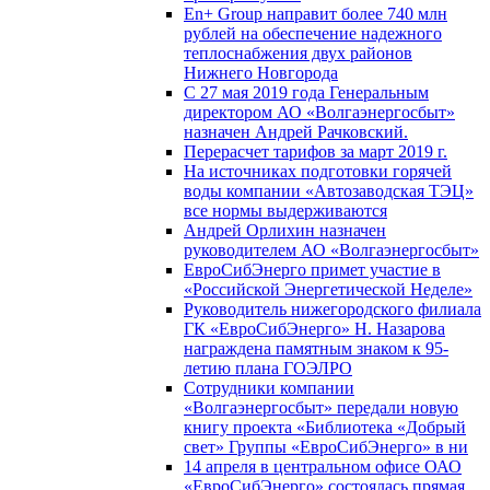
En+ Group направит более 740 млн
рублей на обеспечение надежного
теплоснабжения двух районов
Нижнего Новгорода
С 27 мая 2019 года Генеральным
директором АО «Волгаэнергосбыт»
назначен Андрей Рачковский.
Перерасчет тарифов за март 2019 г.
На источниках подготовки горячей
воды компании «Автозаводская ТЭЦ»
все нормы выдерживаются
Андрей Орлихин назначен
руководителем АО «Волгаэнергосбыт»
ЕвроСибЭнерго примет участие в
«Российской Энергетической Неделе»
Руководитель нижегородского филиала
ГК «ЕвроСибЭнерго» Н. Назарова
награждена памятным знаком к 95-
летию плана ГОЭЛРО
Сотрудники компании
«Волгаэнергосбыт» передали новую
книгу проекта «Библиотека «Добрый
свет» Группы «ЕвроСибЭнерго» в ни
14 апреля в центральном офисе ОАО
«ЕвроСибЭнерго» состоялась прямая