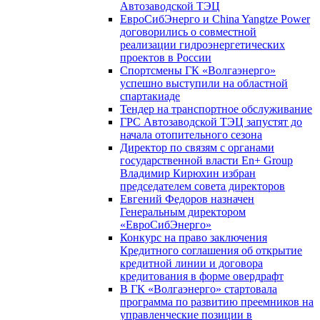
Автозаводской ТЭЦ
ЕвроСибЭнерго и China Yangtze Power
договорились о совместной
реализации гидроэнергетических
проектов в России
Спортсмены ГК «Волгаэнерго»
успешно выступили на областной
спартакиаде
Тендер на транспортное обслуживание
ГРС Автозаводской ТЭЦ запустят до
начала отопительного сезона
Директор по связям с органами
государственной власти En+ Group
Владимир Кирюхин избран
председателем совета директоров
Евгений Федоров назначен
Генеральным директором
«ЕвроСибЭнерго»
Конкурс на право заключения
Кредитного соглашения об открытие
кредитной линии и договора
кредитования в форме овердрафт
В ГК «Волгаэнерго» стартовала
программа по развитию преемников на
управленческие позиции в