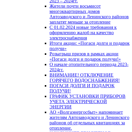
2023 – 2024гг.
Жители почти восьмисот
многоквартирных домов
Автозаводского и Ленинского районов
заплатят меньше за отопление
С 01.02.2024 новые требования к
оформлению жалоб на качество
электроснабжения
Итоги акции: «Погаси долги и подарок
получи»
Розыгрыш призов в рамках акции
«Погаси долги и подарок получи!»
О начале отопительного периода 2023-
2024гг.
ВНИМАНИЕ! ОТКЛЮЧЕНИЕ
ГОРЯЧЕГО ВОДОСНАБЖЕНИЯ!
ПОГАСИ ДОЛГИ И ПОДАРОК
ПОЛУЧИ!
ГРАФИК УСТАНОВКИ ПРИБОРОВ
УЧЕТА ЭЛЕКТРИЧЕСКОЙ
ЭНЕРГИИ
АО «Волгаэнергосбыт» напоминает
жителям Автозаводского и Ленинского
районов об отдельных квитанциях за
отопление.