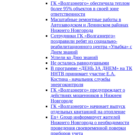
ГК «Волгаэнерго» обеспечила теплом
более 95% объектов в своей зоне
ответственности
Масштабные ремонтные работы в
Автозаводском и Ленинском районах
Нижнего Новгорода
Сотрудники ГК «Волгаэнерго»
поздравили ребят из социально-
реабилитационного центра «Улыбка» с
Днем знаний
Успели ко Дню знаний
Не остались равнодушными
В программе «ДЕНЬ ЗА ДНЕМ» на ТК
ННТВ принимает участие Е.А.
Костина - начальник службы
энергоконтроля
ГК «Волгаэнерго» предупреждает о
действиях мошенников в Нижнем
Новгороде
ГК «Волгаэнерго» начинает выпуск
отдельных квитанций на отопление
En+ Group информирует жителей
Нижнего Новгорода о необходимости
проведения своевременной поверки
приборов учета