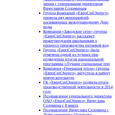
линия с генеральным директором
Вячеславом Соломиным
Группа Компаний «ЕвроСибЭнерго»
провела ряд мероприятий,
посвященных международному Дню
воды
Компания «Заводские сети» группы
«ЕвроСибЭнерго» расскажет
нижегородским школьникам о
процессе производства питьевой вод
Группа «ЕвроСибЭнерго» была
отмечена одной из лучших при
подведении итогов национальной
программы «Лучшие социальные про
Компания «Генерация тепла» группы
«ЕвроСибЭнерго» запустила в работу
новую котельную
ГК «ЕвроСибЭнерго» подвела итоги
производственной деятельности в 2014
году
Поздравление генерального директора
ОАО «ЕвроСибЭнерго» Вячеслава
Соломина с 8 марта
Поздравление Вячеслава Соломина с
Днём защитника Отечества