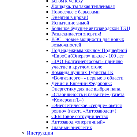
Бегом к успеху
Лошадка, ты такая тепленькая
Новоселье с барьерами
Энергия в крови!
Испытание зимой
Большое будущее автозаводской ТЭЦ
Разыскивается энергия!
ВЭС - новые мощности для новых
возможностей
Под надёжным крылом Подшефной
«ЕвроСибЭнерго» школе - 100 лет
«ЗАО Волгаэнергосбыт» приняло
участие в круглом столе
Команда лучших Туристы ГК
«Волгаэнерго» - первые в области
Денис и Евгений Федоровы:
Энергетику для нас выбрал папа.
«Стабильность и развитие» (газета
«КомерсантЪ»)
«Энергетическое «сердце» бьется
ровно» (газета «Автозаводец»)
СБЫТовое сотрудничество
Автозавод «энергичный»
Главный энергетик
Инструкции