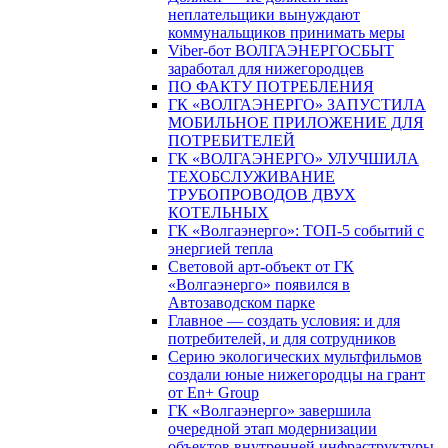
неплательщики вынуждают
коммунальщиков принимать меры
Viber-бот ВОЛГАЭНЕРГОСБЫТ
заработал для нижегородцев
ПО ФАКТУ ПОТРЕБЛЕНИЯ
ГК «ВОЛГАЭНЕРГО» ЗАПУСТИЛА
МОБИЛЬНОЕ ПРИЛОЖЕНИЕ ДЛЯ
ПОТРЕБИТЕЛЕЙ
ГК «ВОЛГАЭНЕРГО» УЛУЧШИЛА
ТЕХОБСЛУЖИВАНИЕ
ТРУБОПРОВОДОВ ДВУХ
КОТЕЛЬНЫХ
ГК «Волгаэнерго»: ТОП-5 событий с
энергией тепла
Световой арт-объект от ГК
«Волгаэнерго» появился в
Автозаводском парке
Главное — создать условия: и для
потребителей, и для сотрудников
Серию экологических мультфильмов
создали юные нижегородцы на грант
от En+ Group
ГК «Волгаэнерго» завершила
очередной этап модернизации
объектов внутренней инфраструктуры