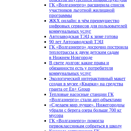
ГК «Волгаэнерго» расширила список
участников льготной жилищной
программы
ЖКХ онлайн: в чём преимущество
цифровых сервисов для пользователей
коммунальных услуг
Автозаводская ТЭЦ к зиме готова
90 лет Автозаводской ТЭЦ
ГК «Волгаэнерго» досрочно построила
теплотрассы к двум детским садам
в Нижнем Новгороде
В свете долгов: какие права и
обязанности есть у потребителя
коммунальных услуг
Экологический интерактивный макет
создан в музее «Кварки» на средства
гранта от En+ Group
Тепловые насосные станции ГК
«Волгаэнерго» стали арт-объектами
«Сделаем мир лучше». Нижегородцы
убрали с берега озера больше 700 кг
мусора
ГК «Волгаэнерго» помогла
первоклассникам собраться в школу