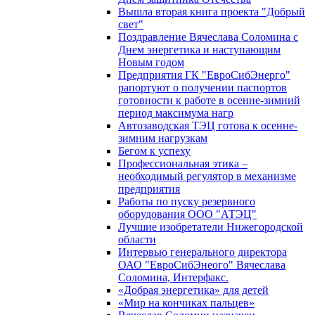
Вышла вторая книга проекта "Добрый
свет"
Поздравление Вячеслава Соломина с
Днем энергетика и наступающим
Новым годом
Предприятия ГК "ЕвроСибЭнерго"
рапортуют о получении паспортов
готовности к работе в осенне-зимний
период максимума нагр
Автозаводская ТЭЦ готова к осенне-
зимним нагрузкам
Бегом к успеху
Профессиональная этика –
необходимый регулятор в механизме
предприятия
Работы по пуску резервного
оборудования ООО "АТЭЦ"
Лучшие изобретатели Нижегородской
области
Интервью генерального директора
ОАО "ЕвроСибЭнеого" Вячеслава
Соломина, Интерфакс.
«Добрая энергетика» для детей
«Мир на кончиках пальцев»