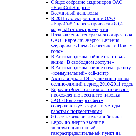
Общее собрание акционеров ОАО
«ЕвроСибЭнерго»
Всемирный день воды
В 2011 г. электростанции ОАО
«ЕвроСибЭнерго» произвели 80,4
млрд. кВтч электроэнергии
Поздравление генерального директора
ОАО "ЕвроСибЭнерго" Евгения
Федорова с Днем Энергетика и Новым
годом
В Автозаводском районе стартовала
акция «В свободном доступе»
В Автозаводском районе начал работу
«коммунальный» call-центр
Автозаводская ТЭЦ успешно прошла
осенне-зимний период 2010-2011 годов
ЕвроСибЭнерго активно готовится к
прохождению весеннего паводка
ЗАО «Волгаэнергосбыт»
совершенствует формы и методы
работы с потребителями
80 лет «сказке из железа и бетона»
ЕвроСибЭнерго вводит в
эксплуатацию новый
газораспределительный пункт на