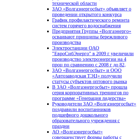
технической области
ЗАО «Волгаэнергосбыт» объявляет о
проведении открытого конкурса
График профилактического ремонта
систем горячего водоснабжения
Предприятия Группы «Волгаэнерго»
осваивают принципы бережливого
производства
Электростанции ОАО
"ЕвроСибЭнерго" в 2009 г увеличили
производство электроэнергии на 4
проц по сравнению с 2008 г до 82,
ЗАО «Волгаэнергосбыт» и ООО
«Автозаводская ТЭЦ» получили
статусы субъектов оптового рынка
В ЗАО «Волгаэнергосбыт» прошла
серия корпоративных тренингов по
программе «Генерация лидерства»
Руководители ЗАО «Волгаэнергосбыт»
поздравили воспитанников
подшефного дошкольного
образовательного учреждения с
праздни
АО «Волгаэнергосбыт»
совершенствует формы работы с