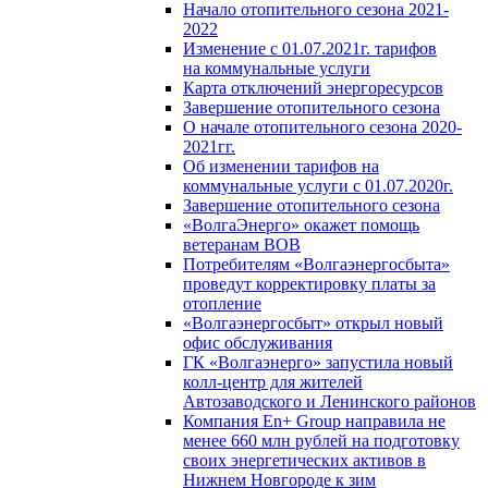
Начало отопительного сезона 2021-
2022
Изменение с 01.07.2021г. тарифов
на коммунальные услуги
Карта отключений энергоресурсов
Завершение отопительного сезона
О начале отопительного сезона 2020-
2021гг.
Об изменении тарифов на
коммунальные услуги с 01.07.2020г.
Завершение отопительного сезона
«ВолгаЭнерго» окажет помощь
ветеранам ВОВ
Потребителям «Волгаэнергосбыта»
проведут корректировку платы за
отопление
«Волгаэнергосбыт» открыл новый
офис обслуживания
ГК «Волгаэнерго» запустила новый
колл-центр для жителей
Автозаводского и Ленинского районов
Компания En+ Group направила не
менее 660 млн рублей на подготовку
своих энергетических активов в
Нижнем Новгороде к зим