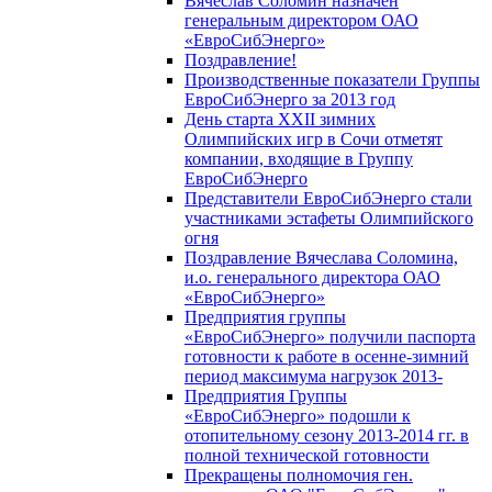
Вячеслав Соломин назначен
генеральным директором ОАО
«ЕвроСибЭнерго»
Поздравление!
Производственные показатели Группы
ЕвроСибЭнерго за 2013 год
День старта XXII зимних
Олимпийских игр в Сочи отметят
компании, входящие в Группу
ЕвроСибЭнерго
Представители ЕвроСибЭнерго стали
участниками эстафеты Олимпийского
огня
Поздравление Вячеслава Соломина,
и.о. генерального директора ОАО
«ЕвроСибЭнерго»
Предприятия группы
«ЕвроСибЭнерго» получили паспорта
готовности к работе в осенне-зимний
период максимума нагрузок 2013-
Предприятия Группы
«ЕвроСибЭнерго» подошли к
отопительному сезону 2013-2014 гг. в
полной технической готовности
Прекращены полномочия ген.