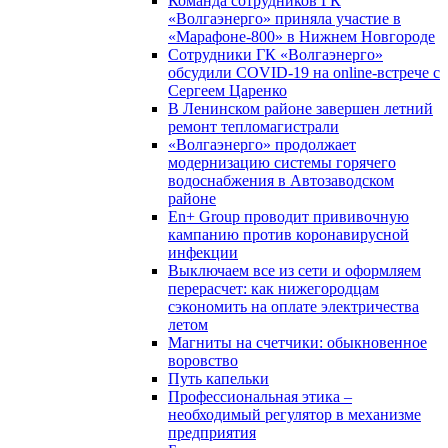
Команда сотрудников ГК
«Волгаэнерго» приняла участие в
«Марафоне-800» в Нижнем Новгороде
Сотрудники ГК «Волгаэнерго»
обсудили COVID-19 на online-встрече с
Сергеем Царенко
В Ленинском районе завершен летний
ремонт тепломагистрали
«Волгаэнерго» продолжает
модернизацию системы горячего
водоснабжения в Автозаводском
районе
En+ Group проводит прививочную
кампанию против коронавирусной
инфекции
Выключаем все из сети и оформляем
перерасчет: как нижегородцам
сэкономить на оплате электричества
летом
Магниты на счетчики: обыкновенное
воровство
Путь капельки
Профессиональная этика –
необходимый регулятор в механизме
предприятия