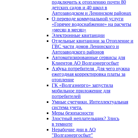
подключить к отоплению почти 80
детских садов и 40 школ в
Автозаводском и Ленинском районах
О переводе коммунальной услуги
«Горячее водоснабжение» на расчеты
«месяц в месяц»
Электронные квитанции
Отдельные квитанции за Отопление и
ГВС части домов Ленинского и
Автозаводского районов
Автоматизированные сервисы для
Клиентов АО Волгаэнергосбыт
Азбука потребителя_Для чего нужна
ежегодная корректировка платы за
отопление
ГК «Волгаэнерго» запустила
мобильное приложение для
потребителей
Умные счетчики. Интеллектуальная
система учета.
Меры безопасности
Злостный неплательщик? Злись
в темноте
Нерабочие дни в АО
"Волгаэнергосбыт"