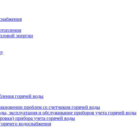
оснабжения
 отопления
епловой энергии
ду
бления горячей воды
икновении проблем со счетчиком горячей воды
оды, эксплуатация и обслуживание приборов учета горячей воды
ровки) прибора учета горячей воды
 горячего водоснабжения