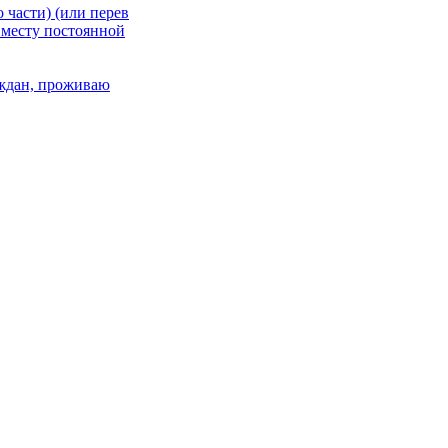
 части) (или перев
 месту постоянной
раждан, проживаю