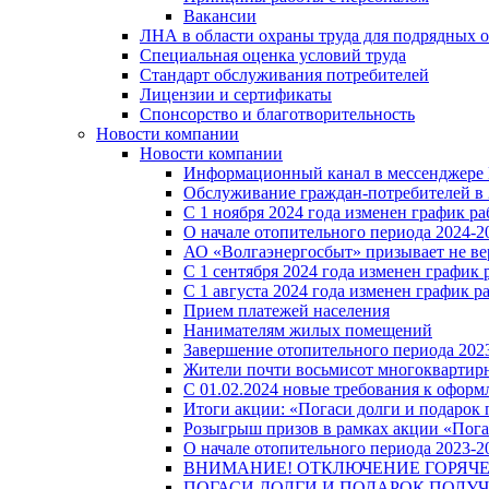
Вакансии
ЛНА в области охраны труда для подрядных 
Специальная оценка условий труда
Стандарт обслуживания потребителей
Лицензии и сертификаты
Спонсорство и благотворительность
Новости компании
Новости компании
Информационный канал в мессенджере
Обслуживание граждан-потребителей в 
С 1 ноября 2024 года изменен график 
О начале отопительного периода 2024-20
АО «Волгаэнергосбыт» призывает не ве
С 1 сентября 2024 года изменен графи
С 1 августа 2024 года изменен график 
Прием платежей населения
Нанимателям жилых помещений
Завершение отопительного периода 2023
Жители почти восьмисот многоквартирн
С 01.02.2024 новые требования к оформ
Итоги акции: «Погаси долги и подарок
Розыгрыш призов в рамках акции «Пога
О начале отопительного периода 2023-20
ВНИМАНИЕ! ОТКЛЮЧЕНИЕ ГОРЯЧ
ПОГАСИ ДОЛГИ И ПОДАРОК ПОЛУЧ