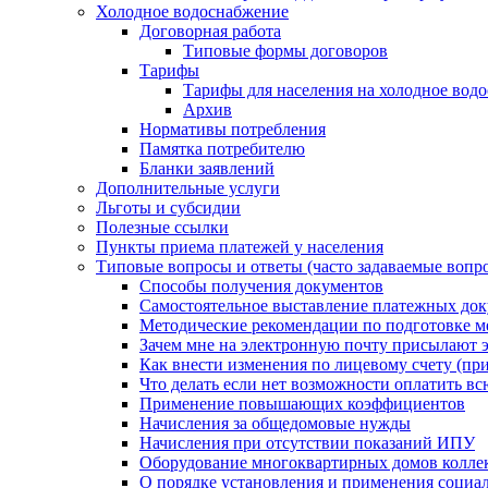
Холодное водоснабжение
Договорная работа
Типовые формы договоров
Тарифы
Тарифы для населения на холодное водо
Архив
Нормативы потребления
Памятка потребителю
Бланки заявлений
Дополнительные услуги
Льготы и субсидии
Полезные ссылки
Пункты приема платежей у населения
Типовые вопросы и ответы (часто задаваемые вопр
Способы получения документов
Самостоятельное выставление платежных док
Методические рекомендации по подготовке ме
Зачем мне на электронную почту присылают э
Как внести изменения по лицевому счету (п
Что делать если нет возможности оплатить вс
Применение повышающих коэффициентов
Начисления за общедомовые нужды
Начисления при отсутствии показаний ИПУ
Оборудование многоквартирных домов колле
О порядке установления и применения социа