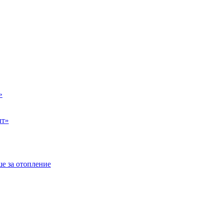
»
ыт»
е за отопление