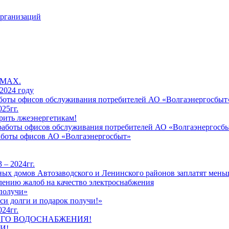
организаций
 MAX.
2024 году
работы офисов обслуживания потребителей АО «Волгаэнергосбыт
25гг.
рить лжеэнергетикам!
к работы офисов обслуживания потребителей АО «Волгаэнергосб
работы офисов АО «Волгаэнергосбыт»
 – 2024гг.
ых домов Автозаводского и Ленинского районов заплатят меньш
лению жалоб на качество электроснабжения
 получи»
си долги и подарок получи!»
24гг.
ЕГО ВОДОСНАБЖЕНИЯ!
И!