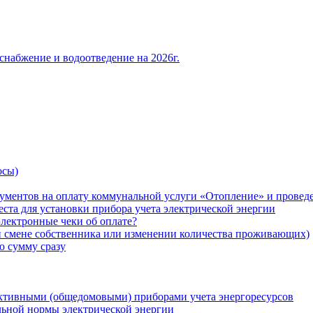
снабжение и водоотведение на 2026г.
осы)
ументов на оплату коммунальной услуги «Отопление» и проведе
ста для установки прибора учета электрической энергии
лектронные чеки об оплате?
ри смене собственника или изменении количества проживающих)
ю сумму сразу
ктивными (общедомовыми) приборами учета энергоресурсов
льной нормы электрической энергии