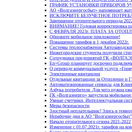
ГРАФИК УСТАНОВКИ ПРИБОРОВ У
АО «Волгаэнергосбыт» напоминает жите
ИСКЛЮЧИТЕ БЕЗУЧЕТНОЕ ПОТРЕБ
Завершение отопительного периода 2022
ВНИМАНИЕ! Годовая корректировка разм
С ФЕВРАЛЯ 2023г. ПЛАТА ЗА ОТО
Обновите мобильное приложение!
Повышение тарифов в 1 декабря 2022г.
Системы теплоснабжения Автозаводског
Нижегородские студенты получили стип
Сотрудники предприятий ГК «ВОЛГАЭНЕ
En+Group планирует досрочно подключи
О переводе коммунальной услуги «Горяч
Электронные квитанции
Отдельные квитанции за Отопление и Г
Автоматизированные сервисы для Клие
Азбука потребителя_Для чего нужна еже
ГК «Волгаэнерго» запустила мобильное
Умные счетчики. Интеллектуальная сист
Меры безопасности
Злостный неплательщик? Злись в темно
Нерабочие дни в АО "Волгаэнергосбыт
Начало отопительного сезона 2021-2022
Изменение с 01.07.2021г. тарифов на к