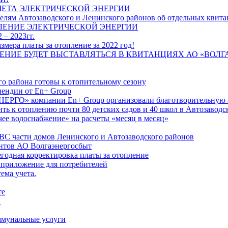
ЧЕТА ЭЛЕКТРИЧЕСКОЙ ЭНЕРГИИ
лям Автозаводского и Ленинского районов об отдельных квитан
ЛЕНИЕ ЭЛЕКТРИЧЕСКОЙ ЭНЕРГИИ
 – 2023гг.
ера платы за отопление за 2022 год!
ПЛЕНИЕ БУДЕТ ВЫСТАВЛЯТЬСЯ В КВИТАНЦИЯХ АО «ВОЛ
о района готовы к отопительному сезону
ендии от En+ Group
РГО» компании En+ Group организовали благотворительную а
ть к отоплению почти 80 детских садов и 40 школ в Автозавод
ее водоснабжение» на расчеты «месяц в месяц»
ВС части домов Ленинского и Автозаводского районов
нтов АО Волгаэнергосбыт
годная корректировка платы за отопление
 приложение для потребителей
ема учета.
те
"
оммунальные услуги