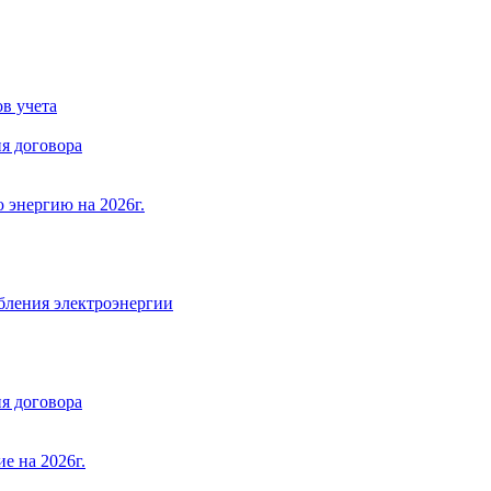
в учета
я договора
 энергию на 2026г.
бления электроэнергии
я договора
е на 2026г.