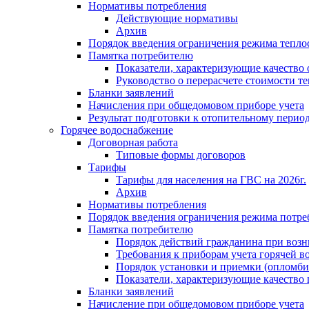
Нормативы потребления
Действующие нормативы
Архив
Порядок введения ограничения режима тепл
Памятка потребителю
Показатели, характеризующие качество
Руководство о перерасчете стоимости т
Бланки заявлений
Начисления при общедомовом приборе учета
Результат подготовки к отопительному перио
Горячее водоснабжение
Договорная работа
Типовые формы договоров
Тарифы
Тарифы для населения на ГВС на 2026г.
Архив
Нормативы потребления
Порядок введения ограничения режима потре
Памятка потребителю
Порядок действий гражданина при возн
Требования к приборам учета горячей в
Порядок установки и приемки (опломби
Показатели, характеризующие качество
Бланки заявлений
Начисление при общедомовом приборе учета