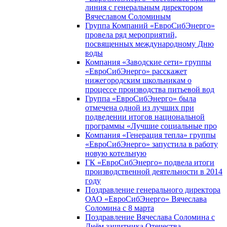
линия с генеральным директором
Вячеславом Соломиным
Группа Компаний «ЕвроСибЭнерго»
провела ряд мероприятий,
посвященных международному Дню
воды
Компания «Заводские сети» группы
«ЕвроСибЭнерго» расскажет
нижегородским школьникам о
процессе производства питьевой вод
Группа «ЕвроСибЭнерго» была
отмечена одной из лучших при
подведении итогов национальной
программы «Лучшие социальные про
Компания «Генерация тепла» группы
«ЕвроСибЭнерго» запустила в работу
новую котельную
ГК «ЕвроСибЭнерго» подвела итоги
производственной деятельности в 2014
году
Поздравление генерального директора
ОАО «ЕвроСибЭнерго» Вячеслава
Соломина с 8 марта
Поздравление Вячеслава Соломина с
Днём защитника Отечества