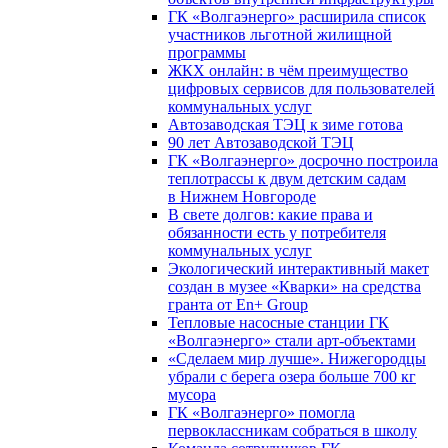
ГК «Волгаэнерго» расширила список
участников льготной жилищной
программы
ЖКХ онлайн: в чём преимущество
цифровых сервисов для пользователей
коммунальных услуг
Автозаводская ТЭЦ к зиме готова
90 лет Автозаводской ТЭЦ
ГК «Волгаэнерго» досрочно построила
теплотрассы к двум детским садам
в Нижнем Новгороде
В свете долгов: какие права и
обязанности есть у потребителя
коммунальных услуг
Экологический интерактивный макет
создан в музее «Кварки» на средства
гранта от En+ Group
Тепловые насосные станции ГК
«Волгаэнерго» стали арт-объектами
«Сделаем мир лучше». Нижегородцы
убрали с берега озера больше 700 кг
мусора
ГК «Волгаэнерго» помогла
первоклассникам собраться в школу