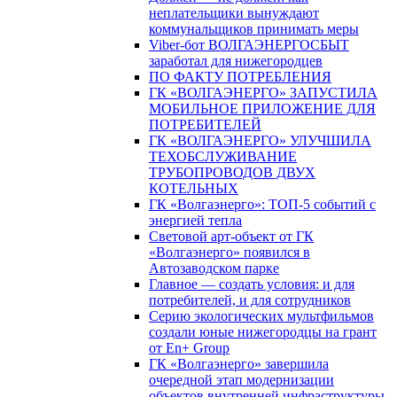
неплательщики вынуждают
коммунальщиков принимать меры
Viber-бот ВОЛГАЭНЕРГОСБЫТ
заработал для нижегородцев
ПО ФАКТУ ПОТРЕБЛЕНИЯ
ГК «ВОЛГАЭНЕРГО» ЗАПУСТИЛА
МОБИЛЬНОЕ ПРИЛОЖЕНИЕ ДЛЯ
ПОТРЕБИТЕЛЕЙ
ГК «ВОЛГАЭНЕРГО» УЛУЧШИЛА
ТЕХОБСЛУЖИВАНИЕ
ТРУБОПРОВОДОВ ДВУХ
КОТЕЛЬНЫХ
ГК «Волгаэнерго»: ТОП-5 событий с
энергией тепла
Световой арт-объект от ГК
«Волгаэнерго» появился в
Автозаводском парке
Главное — создать условия: и для
потребителей, и для сотрудников
Серию экологических мультфильмов
создали юные нижегородцы на грант
от En+ Group
ГК «Волгаэнерго» завершила
очередной этап модернизации
объектов внутренней инфраструктуры