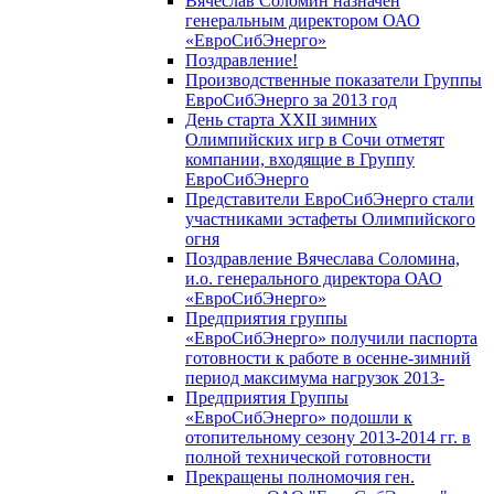
Вячеслав Соломин назначен
генеральным директором ОАО
«ЕвроСибЭнерго»
Поздравление!
Производственные показатели Группы
ЕвроСибЭнерго за 2013 год
День старта XXII зимних
Олимпийских игр в Сочи отметят
компании, входящие в Группу
ЕвроСибЭнерго
Представители ЕвроСибЭнерго стали
участниками эстафеты Олимпийского
огня
Поздравление Вячеслава Соломина,
и.о. генерального директора ОАО
«ЕвроСибЭнерго»
Предприятия группы
«ЕвроСибЭнерго» получили паспорта
готовности к работе в осенне-зимний
период максимума нагрузок 2013-
Предприятия Группы
«ЕвроСибЭнерго» подошли к
отопительному сезону 2013-2014 гг. в
полной технической готовности
Прекращены полномочия ген.