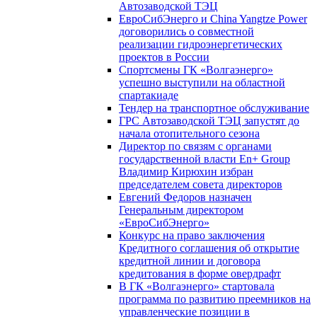
Автозаводской ТЭЦ
ЕвроСибЭнерго и China Yangtze Power
договорились о совместной
реализации гидроэнергетических
проектов в России
Спортсмены ГК «Волгаэнерго»
успешно выступили на областной
спартакиаде
Тендер на транспортное обслуживание
ГРС Автозаводской ТЭЦ запустят до
начала отопительного сезона
Директор по связям с органами
государственной власти En+ Group
Владимир Кирюхин избран
председателем совета директоров
Евгений Федоров назначен
Генеральным директором
«ЕвроСибЭнерго»
Конкурс на право заключения
Кредитного соглашения об открытие
кредитной линии и договора
кредитования в форме овердрафт
В ГК «Волгаэнерго» стартовала
программа по развитию преемников на
управленческие позиции в