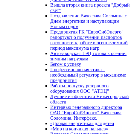
Вышла вторая книга проекта "Добрый
свет"
Поздравление Вячеслава Соломина с
Днем энергетика и наступающим
Новым годом
Предприятия ГК "ЕвроСибЭнерго"
рапортуют о получении паспортов
готовности к работе в осенне-зимний
период максимума нагр
Автозаводская ТЭЦ готова к осенне-
зимним нагрузкам
Бегом к успеху
Профессиональная этика –
необходимый регулятор в механизме
предприятия
Работы по пуску резервного
оборудования ООО "АТЭЦ"
Лучшие изобретатели Нижегородской
области
Интервью генерального директора
ОАО "ЕвроСибЭнеого" Вячеслава
Соломина, Интерфакс.
«Добрая энергетика» для детей
«Мир на кончиках пальцев»