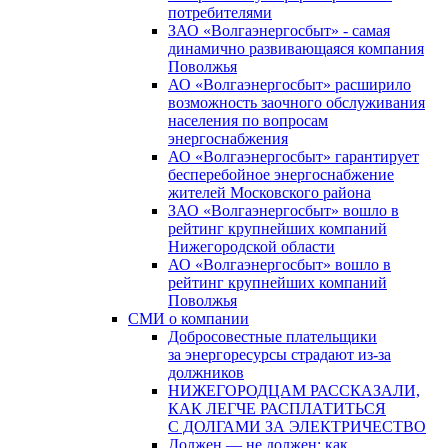
потребителями
ЗАО «Волгаэнергосбыт» - самая
динамично развивающаяся компания
Поволжья
АО «Волгаэнергосбыт» расширило
возможность заочного обслуживания
населения по вопросам
энергоснабжения
АО «Волгаэнергосбыт» гарантирует
бесперебойное энергоснабжение
жителей Московского района
ЗАО «Волгаэнергосбыт» вошло в
рейтинг крупнейших компаний
Нижегородской области
АО «Волгаэнергосбыт» вошло в
рейтинг крупнейших компаний
Поволжья
СМИ о компании
Добросовестные плательщики
за энергоресурсы страдают из-за
должников
НИЖЕГОРОДЦАМ РАССКАЗАЛИ,
КАК ЛЕГЧЕ РАСПЛАТИТЬСЯ
С ДОЛГАМИ ЗА ЭЛЕКТРИЧЕСТВО
Должен — не должен: как