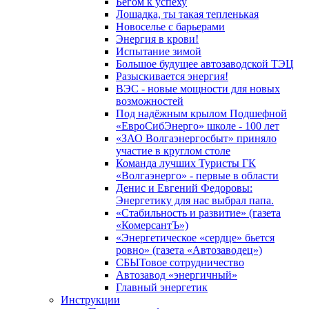
Бегом к успеху
Лошадка, ты такая тепленькая
Новоселье с барьерами
Энергия в крови!
Испытание зимой
Большое будущее автозаводской ТЭЦ
Разыскивается энергия!
ВЭС - новые мощности для новых
возможностей
Под надёжным крылом Подшефной
«ЕвроСибЭнерго» школе - 100 лет
«ЗАО Волгаэнергосбыт» приняло
участие в круглом столе
Команда лучших Туристы ГК
«Волгаэнерго» - первые в области
Денис и Евгений Федоровы:
Энергетику для нас выбрал папа.
«Стабильность и развитие» (газета
«КомерсантЪ»)
«Энергетическое «сердце» бьется
ровно» (газета «Автозаводец»)
СБЫТовое сотрудничество
Автозавод «энергичный»
Главный энергетик
Инструкции