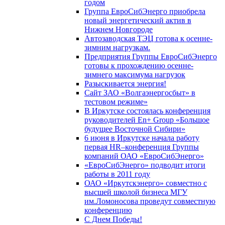
годом
Группа ЕвроСибЭнерго приобрела
новый энергетический актив в
Нижнем Новгороде
Автозаводская ТЭЦ готова к осенне-
зимним нагрузкам.
Предприятия Группы ЕвроСибЭнерго
готовы к прохождению осенне-
зимнего максимума нагрузок
Разыскивается энергия!
Сайт ЗАО «Волгаэнергосбыт» в
тестовом режиме»
В Иркутске состоялась конференция
руководителей En+ Group «Большое
будущее Восточной Сибири»
6 июня в Иркутске начала работу
первая HR–конференция Группы
компаний ОАО «ЕвроСибЭнерго»
«ЕвроСибЭнерго» подводит итоги
работы в 2011 году
ОАО «Иркутскэнерго» совместно с
высшей школой бизнеса МГУ
им.Ломоносова проведут совместную
конференцию
С Днем Победы!