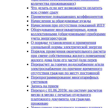
количества проживающих)
Что делать если нет возможности оплатить
всю сумму сразу
Применение повышающих коэффициентов
Начисления за общедомовые нужды
Начисления при отсутствии показаний ИПУ
Оборудование многоквартирных домов
коллективными (общедомовыми) приборами
учета энергоресурсов
О порядке установления и применения
социальной нормы электрической энергии
Порядок проведения окончательного расчета
при смене собственника жилого помещения/
жилого дома (или его части) (или перев
Перерасчет за горячее водоснабжение и/или
электроснабжение по причине временного
отсутствия граждан по месту постоянной
Перепрограммирование многотарифных
счетчиков
Запись на прием
Переход с 01.06.2019г. на систему расчетов
месяц в месяц с печатью отдельного
платежного документа для граждан,
проживаю
Уменьшение совокупного размера платежа