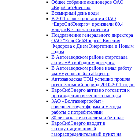
Общее собрание акционеров ОАО
«ЕвроСибЭнерго»
Всемирный день воды
В 2011 г. электростанции ОАО
«ЕвроСибЭнерго» произвели 80,4
млрд. кВтч электроэнергии
Поздравление генерального директора
ОАО "ЕвроСибЭнерго" Евгения
Федорова с Днем Энергетика и Новым
годом
В Автозаводском районе стартовала
акция «В свободном доступе»
В Автозаводском районе начал работу
«коммунальный» call-центр
Автозаводская ТЭЦ успешно прошла
осенне-зимний период 2010-2011 годов
ЕвроСибЭнерго активно готовится к
прохождению весеннего паводка
ЗАО «Волгаэнергосбыт»
совершенствует формы и методы
работы с потребителями
80 лет «сказке из железа и бетона»
ЕвроСибЭнерго вводит в
эксплуатацию новый
газораспределительный пункт на