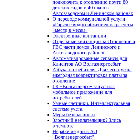
подключить к отоплению почти 80
детских садов и 40 школ в
Автозаводском и Ленинском районах
О переводе коммунальной услуги
«Горячее водоснабжение» на расчеты
«месяц в месяц»
Электронные квитанции
Отдельные квитанции за Отопление и
ГВС части домов Ленинского и
Автозаводского районов
Автоматизированные сервисы для
Клиентов АО Волгаэнергосбыт
Азбука потребителя_Для чего нужна
ежегодная корректировка платы за
отопление
ГК «Волгаэнерго» запустила
мобильное приложение для
потребителей
Умные счетчики. Интеллектуальная
система учета.
Меры безопасности
Злостный неплательщик? Злись
в темноте
Нерабочие дни в АО
"Волгаэнергосбыт"