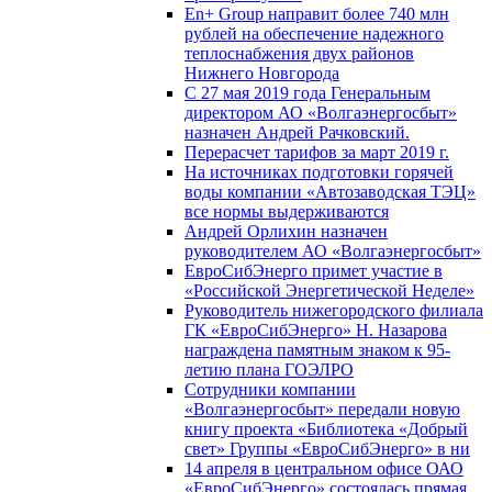
En+ Group направит более 740 млн
рублей на обеспечение надежного
теплоснабжения двух районов
Нижнего Новгорода
С 27 мая 2019 года Генеральным
директором АО «Волгаэнергосбыт»
назначен Андрей Рачковский.
Перерасчет тарифов за март 2019 г.
На источниках подготовки горячей
воды компании «Автозаводская ТЭЦ»
все нормы выдерживаются
Андрей Орлихин назначен
руководителем АО «Волгаэнергосбыт»
ЕвроСибЭнерго примет участие в
«Российской Энергетической Неделе»
Руководитель нижегородского филиала
ГК «ЕвроСибЭнерго» Н. Назарова
награждена памятным знаком к 95-
летию плана ГОЭЛРО
Сотрудники компании
«Волгаэнергосбыт» передали новую
книгу проекта «Библиотека «Добрый
свет» Группы «ЕвроСибЭнерго» в ни
14 апреля в центральном офисе ОАО
«ЕвроСибЭнерго» состоялась прямая