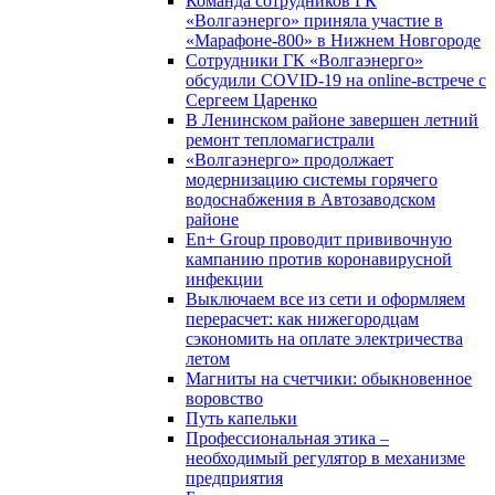
Команда сотрудников ГК
«Волгаэнерго» приняла участие в
«Марафоне-800» в Нижнем Новгороде
Сотрудники ГК «Волгаэнерго»
обсудили COVID-19 на online-встрече с
Сергеем Царенко
В Ленинском районе завершен летний
ремонт тепломагистрали
«Волгаэнерго» продолжает
модернизацию системы горячего
водоснабжения в Автозаводском
районе
En+ Group проводит прививочную
кампанию против коронавирусной
инфекции
Выключаем все из сети и оформляем
перерасчет: как нижегородцам
сэкономить на оплате электричества
летом
Магниты на счетчики: обыкновенное
воровство
Путь капельки
Профессиональная этика –
необходимый регулятор в механизме
предприятия