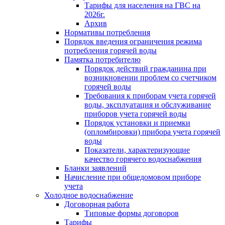
Тарифы для населения на ГВС на
2026г.
Архив
Нормативы потребления
Порядок введения ограничения режима
потребления горячей воды
Памятка потребителю
Порядок действий гражданина при
возникновении проблем со счетчиком
горячей воды
Требования к приборам учета горячей
воды, эксплуатация и обслуживание
приборов учета горячей воды
Порядок установки и приемки
(опломбировки) прибора учета горячей
воды
Показатели, характеризующие
качество горячего водоснабжения
Бланки заявлений
Начисление при общедомовом приборе
учета
Холодное водоснабжение
Договорная работа
Типовые формы договоров
Тарифы