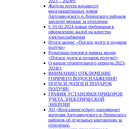
2023 – 2024гг.
Жители почти восьмисот
многоквартирных домов
Автозаводского и Ленинского районов
заплатят меньше за отопление
С 01.02.2024 новые требования к
оформлению жалоб на качество
электроснабжения
Итоги акции: «Погаси долги и подарок
получи»
Розыгрыш призов в рамках акции
«Погаси долги и подарок получи!»
О начале отопительного периода 2023-
2024гг.
ВНИМАНИЕ! ОТКЛЮЧЕНИЕ
ГОРЯЧЕГО ВОДОСНАБЖЕНИЯ!
ПОГАСИ ДОЛГИ И ПОДАРОК
ПОЛУЧИ!
ГРАФИК УСТАНОВКИ ПРИБОРОВ
УЧЕТА ЭЛЕКТРИЧЕСКОЙ
ЭНЕРГИИ
АО «Волгаэнергосбыт» напоминает
жителям Автозаводского и Ленинского
районов об отдельных квитанциях за
отопление.