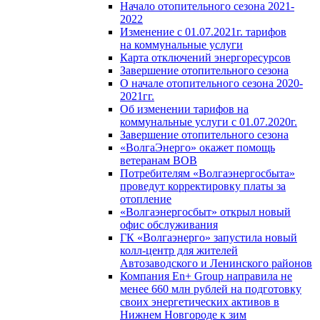
Начало отопительного сезона 2021-
2022
Изменение с 01.07.2021г. тарифов
на коммунальные услуги
Карта отключений энергоресурсов
Завершение отопительного сезона
О начале отопительного сезона 2020-
2021гг.
Об изменении тарифов на
коммунальные услуги с 01.07.2020г.
Завершение отопительного сезона
«ВолгаЭнерго» окажет помощь
ветеранам ВОВ
Потребителям «Волгаэнергосбыта»
проведут корректировку платы за
отопление
«Волгаэнергосбыт» открыл новый
офис обслуживания
ГК «Волгаэнерго» запустила новый
колл-центр для жителей
Автозаводского и Ленинского районов
Компания En+ Group направила не
менее 660 млн рублей на подготовку
своих энергетических активов в
Нижнем Новгороде к зим