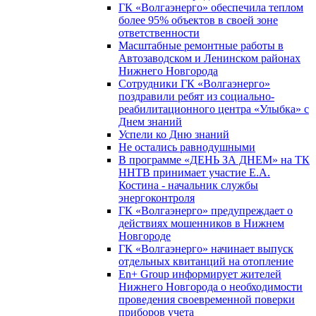
ГК «Волгаэнерго» обеспечила теплом
более 95% объектов в своей зоне
ответственности
Масштабные ремонтные работы в
Автозаводском и Ленинском районах
Нижнего Новгорода
Сотрудники ГК «Волгаэнерго»
поздравили ребят из социально-
реабилитационного центра «Улыбка» с
Днем знаний
Успели ко Дню знаний
Не остались равнодушными
В программе «ДЕНЬ ЗА ДНЕМ» на ТК
ННТВ принимает участие Е.А.
Костина - начальник службы
энергоконтроля
ГК «Волгаэнерго» предупреждает о
действиях мошенников в Нижнем
Новгороде
ГК «Волгаэнерго» начинает выпуск
отдельных квитанций на отопление
En+ Group информирует жителей
Нижнего Новгорода о необходимости
проведения своевременной поверки
приборов учета