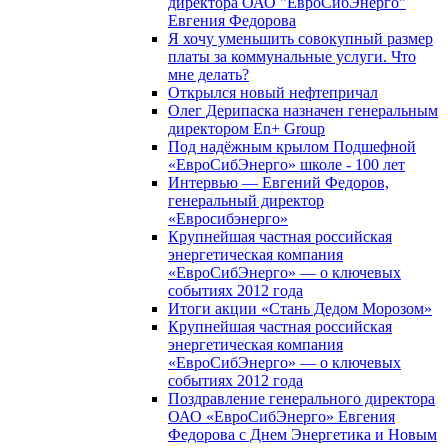
директора ОАО "ЕвроСибЭнерго"
Евгения Федорова
Я хочу уменьшить совокупный размер
платы за коммунальные услуги. Что
мне делать?
Открылся новый нефтепричал
Олег Дерипаска назначен генеральным
директором En+ Group
Под надёжным крылом Подшефной
«ЕвроСибЭнерго» школе - 100 лет
Интервью — Евгений Федоров,
генеральный директор
«Евросибэнерго»
Крупнейшая частная российская
энергетическая компания
«ЕвроСибЭнерго» — о ключевых
событиях 2012 года
Итоги акции «Стань Дедом Морозом»
Крупнейшая частная российская
энергетическая компания
«ЕвроСибЭнерго» — о ключевых
событиях 2012 года
Поздравление генерального директора
ОАО «ЕвроСибЭнерго» Евгения
Федорова с Днем Энергетика и Новым