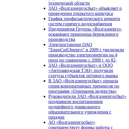
технической области
ЗАО «Волгаэнергосбыт» объявляет о
проведении открытого конкурса
График профилактического ремонта
систем горячего водоснабжения
Предприятия Группы «Волгаэнерго»
осваивают принципы бережливого
производства
Электростанции ОАО
"ЕвроСибЭнерго" в 2009 г увеличили
производство электроэнергии на 4
проц по сравнению с 2008 г до 82,
ЗАО «Волгаэнергосбыт» и ООО
«Автозаводская ТЭЦ» получили
статусы субъектов оптового рынка
В ЗАО «Волгаэнергосбыт» прошла
серия корпоративных тренингов по
программе «Генерация лидерства»
Руководители ЗАО «Волгаэнергосбыт»
поздравили воспитанников
подшефного дошкольного
образовательного учреждения с
праздни
АО «Волгаэнергосбыт»
совершенствует формы работы с