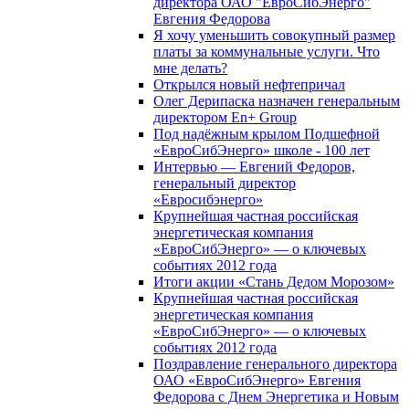
директора ОАО "ЕвроСибЭнерго"
Евгения Федорова
Я хочу уменьшить совокупный размер
платы за коммунальные услуги. Что
мне делать?
Открылся новый нефтепричал
Олег Дерипаска назначен генеральным
директором En+ Group
Под надёжным крылом Подшефной
«ЕвроСибЭнерго» школе - 100 лет
Интервью — Евгений Федоров,
генеральный директор
«Евросибэнерго»
Крупнейшая частная российская
энергетическая компания
«ЕвроСибЭнерго» — о ключевых
событиях 2012 года
Итоги акции «Стань Дедом Морозом»
Крупнейшая частная российская
энергетическая компания
«ЕвроСибЭнерго» — о ключевых
событиях 2012 года
Поздравление генерального директора
ОАО «ЕвроСибЭнерго» Евгения
Федорова с Днем Энергетика и Новым