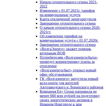
Начало отопительного сезона 2021-
2022
Изменение с 01.07.2021г. тарифов
на коммунальные услуги
Карта отключений энергоресурсов
Завершение отопительного сезона
О начале отопительного сезона 2020-
2021гг.
Об изменении тарифов на
коммунальные услуги с 01.07.2020г.
Завершение отопительного сезона
«ВолгаЭнерго» окажет помощь
ветеранам ВОВ
Потребителям «Волгаэнергосбыта»
проведут корректировку платы за
отопление
«Волгаэнергосбыт» открыл новый
офис обслуживания
ГК «Волгаэнерго» запустила новый
колл-центр для жителей
Автозаводского и Ленинского районов
Компания En+ Group направила не
менее 660 млн рублей на подготовку
своих энергетических активов в
Нижнем Новгороде к зим