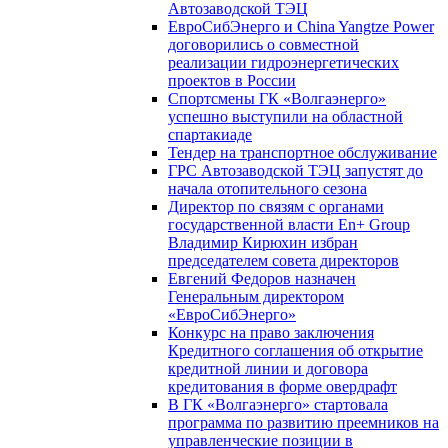
Автозаводской ТЭЦ
ЕвроСибЭнерго и China Yangtze Power
договорились о совместной
реализации гидроэнергетических
проектов в России
Спортсмены ГК «Волгаэнерго»
успешно выступили на областной
спартакиаде
Тендер на транспортное обслуживание
ГРС Автозаводской ТЭЦ запустят до
начала отопительного сезона
Директор по связям с органами
государственной власти En+ Group
Владимир Кирюхин избран
председателем совета директоров
Евгений Федоров назначен
Генеральным директором
«ЕвроСибЭнерго»
Конкурс на право заключения
Кредитного соглашения об открытие
кредитной линии и договора
кредитования в форме овердрафт
В ГК «Волгаэнерго» стартовала
программа по развитию преемников на
управленческие позиции в