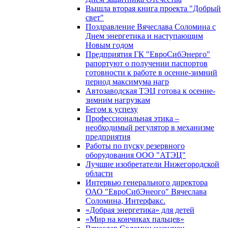
Вышла вторая книга проекта "Добрый
свет"
Поздравление Вячеслава Соломина с
Днем энергетика и наступающим
Новым годом
Предприятия ГК "ЕвроСибЭнерго"
рапортуют о получении паспортов
готовности к работе в осенне-зимний
период максимума нагр
Автозаводская ТЭЦ готова к осенне-
зимним нагрузкам
Бегом к успеху
Профессиональная этика –
необходимый регулятор в механизме
предприятия
Работы по пуску резервного
оборудования ООО "АТЭЦ"
Лучшие изобретатели Нижегородской
области
Интервью генерального директора
ОАО "ЕвроСибЭнеого" Вячеслава
Соломина, Интерфакс.
«Добрая энергетика» для детей
«Мир на кончиках пальцев»