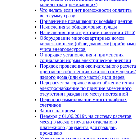
количества проживающих)
Что делать если нет возможности оплатить
всю сумму сразу
Применение повышающих коэффициентов
Начисления за общедомовые нужды
Начисления при отсутствии показаний ИПУ
Оборудование многоквартирных домов
коллективными (общедомовыми) приборами
учета энергоресурсов
О порядке установления и применения
социальной нормы электрической энергии
Порядок проведения окончательного расчета
при смене собственника жилого помещения/
жилого дома (или его части) (или перев
Перерасчет за горячее водоснабжение и/или
электроснабжение по причине временного
отсутствия граждан по месту постоянной
Перепрограммирование многотарифных
счетчиков
Запись на прием
Переход с 01.06.2019г. на систему расчетов
месяц в месяц с печатью отдельного
платежного документа для граждан,
проживаю
Уменьшение совокупного размера платежа