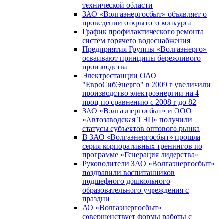
технической области
ЗАО «Волгаэнергосбыт» объявляет о
проведении открытого конкурса
График профилактического ремонта
систем горячего водоснабжения
Предприятия Группы «Волгаэнерго»
осваивают принципы бережливого
производства
Электростанции ОАО
"ЕвроСибЭнерго" в 2009 г увеличили
производство электроэнергии на 4
проц по сравнению с 2008 г до 82,
ЗАО «Волгаэнергосбыт» и ООО
«Автозаводская ТЭЦ» получили
статусы субъектов оптового рынка
В ЗАО «Волгаэнергосбыт» прошла
серия корпоративных тренингов по
программе «Генерация лидерства»
Руководители ЗАО «Волгаэнергосбыт»
поздравили воспитанников
подшефного дошкольного
образовательного учреждения с
праздни
АО «Волгаэнергосбыт»
совершенствует формы работы с