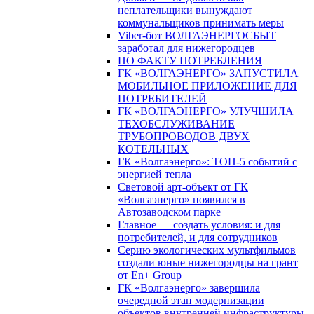
неплательщики вынуждают
коммунальщиков принимать меры
Viber-бот ВОЛГАЭНЕРГОСБЫТ
заработал для нижегородцев
ПО ФАКТУ ПОТРЕБЛЕНИЯ
ГК «ВОЛГАЭНЕРГО» ЗАПУСТИЛА
МОБИЛЬНОЕ ПРИЛОЖЕНИЕ ДЛЯ
ПОТРЕБИТЕЛЕЙ
ГК «ВОЛГАЭНЕРГО» УЛУЧШИЛА
ТЕХОБСЛУЖИВАНИЕ
ТРУБОПРОВОДОВ ДВУХ
КОТЕЛЬНЫХ
ГК «Волгаэнерго»: ТОП-5 событий с
энергией тепла
Световой арт-объект от ГК
«Волгаэнерго» появился в
Автозаводском парке
Главное — создать условия: и для
потребителей, и для сотрудников
Серию экологических мультфильмов
создали юные нижегородцы на грант
от En+ Group
ГК «Волгаэнерго» завершила
очередной этап модернизации
объектов внутренней инфраструктуры