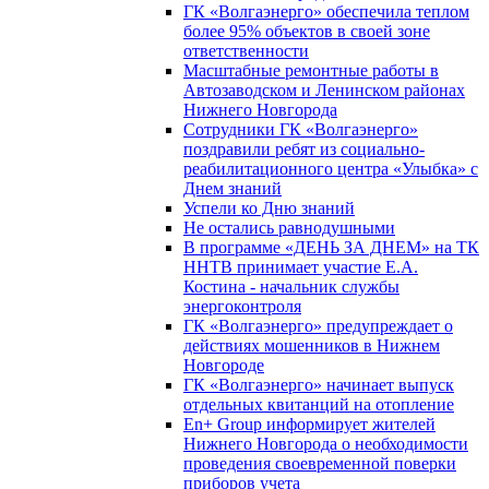
ГК «Волгаэнерго» обеспечила теплом
более 95% объектов в своей зоне
ответственности
Масштабные ремонтные работы в
Автозаводском и Ленинском районах
Нижнего Новгорода
Сотрудники ГК «Волгаэнерго»
поздравили ребят из социально-
реабилитационного центра «Улыбка» с
Днем знаний
Успели ко Дню знаний
Не остались равнодушными
В программе «ДЕНЬ ЗА ДНЕМ» на ТК
ННТВ принимает участие Е.А.
Костина - начальник службы
энергоконтроля
ГК «Волгаэнерго» предупреждает о
действиях мошенников в Нижнем
Новгороде
ГК «Волгаэнерго» начинает выпуск
отдельных квитанций на отопление
En+ Group информирует жителей
Нижнего Новгорода о необходимости
проведения своевременной поверки
приборов учета