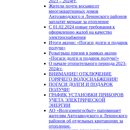
2023 – 2024гг.
Жители почти восьмисот
многоквартирных домов
Автозаводского и Ленинского районов
заплатят меньше за отопление
С 01.02.2024 новые требования к
оформлению жалоб на качество
электроснабжения
Итоги акции: «Погаси долги и подарок
получи»
Розыгрыш призов в рамках акции
«Погаси долги и подарок получи!»
О начале отопительного периода 2023-
2024гг.
ВНИМАНИЕ! ОТКЛЮЧЕНИЕ
ГОРЯЧЕГО ВОДОСНАБЖЕНИЯ!
ПОГАСИ ДОЛГИ И ПОДАРОК
ПОЛУЧИ!
ГРАФИК УСТАНОВКИ ПРИБОРОВ
УЧЕТА ЭЛЕКТРИЧЕСКОЙ
ЭНЕРГИИ
АО «Волгаэнергосбыт» напоминает
жителям Автозаводского и Ленинского
районов об отдельных квитанциях за
отопление.