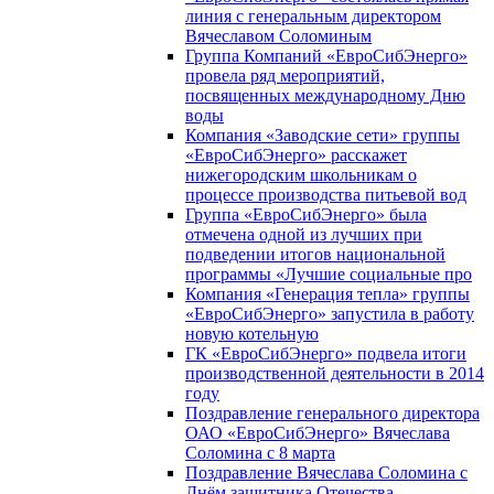
линия с генеральным директором
Вячеславом Соломиным
Группа Компаний «ЕвроСибЭнерго»
провела ряд мероприятий,
посвященных международному Дню
воды
Компания «Заводские сети» группы
«ЕвроСибЭнерго» расскажет
нижегородским школьникам о
процессе производства питьевой вод
Группа «ЕвроСибЭнерго» была
отмечена одной из лучших при
подведении итогов национальной
программы «Лучшие социальные про
Компания «Генерация тепла» группы
«ЕвроСибЭнерго» запустила в работу
новую котельную
ГК «ЕвроСибЭнерго» подвела итоги
производственной деятельности в 2014
году
Поздравление генерального директора
ОАО «ЕвроСибЭнерго» Вячеслава
Соломина с 8 марта
Поздравление Вячеслава Соломина с
Днём защитника Отечества