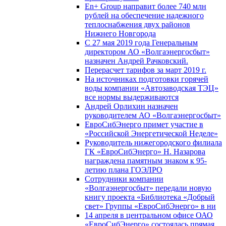
En+ Group направит более 740 млн
рублей на обеспечение надежного
теплоснабжения двух районов
Нижнего Новгорода
С 27 мая 2019 года Генеральным
директором АО «Волгаэнергосбыт»
назначен Андрей Рачковский.
Перерасчет тарифов за март 2019 г.
На источниках подготовки горячей
воды компании «Автозаводская ТЭЦ»
все нормы выдерживаются
Андрей Орлихин назначен
руководителем АО «Волгаэнергосбыт»
ЕвроСибЭнерго примет участие в
«Российской Энергетической Неделе»
Руководитель нижегородского филиала
ГК «ЕвроСибЭнерго» Н. Назарова
награждена памятным знаком к 95-
летию плана ГОЭЛРО
Сотрудники компании
«Волгаэнергосбыт» передали новую
книгу проекта «Библиотека «Добрый
свет» Группы «ЕвроСибЭнерго» в ни
14 апреля в центральном офисе ОАО
«ЕвроСибЭнерго» состоялась прямая