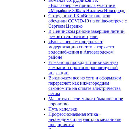
Команда сотрудников ГК
«Волгаэнерго» приняла участие в
«Марафоне-800» в Нижнем Новгороде
Сотрудники ГК «Волгаэнерго»
обсудили COVID-19 на online-встрече с
Сергеем Царенко
В Ленинском районе завершен летний
ремонт тепломагистрали
«Волгаэнерго» продолжает
модернизацию системы горячего
водоснабжения в Автозаводском
районе
En+ Group проводит прививочную
кампанию против коронавирусной
инфекции
Выключаем все из сети и оформляем
перерасчет: как нижегородцам
сэкономить на оплате электричества
летом
Магниты на счетчики: обыкновенное
воровство
Путь капельки
Профессиональная этика –
необходимый регулятор в механизме
предприятия