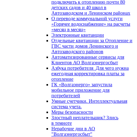
подключить к отоплению почти 80
детских садов и 40 школ в
Автозаводском и Ленинском районах
О переводе коммунальной услуги
«Горячее водоснабжение» на расчеты
«месяц в месяц»
Электронные квитанции
Отдельные квитанции за Отопление и
ГВС части домов Ленинского и
Автозаводского районов
Автоматизированные сервисы для
Клиентов АО Волгаэнергосбыт
Азбука потребителя_Для чего нужна
ежегодная корректировка платы за
отопление
ГК «Волгаэнерго» запустила
мобильное приложение для
потребителей
Умные счетчики. Интеллектуальная
система учета.
Меры безопасности
Злостный неплательщик? Злись
в темноте
Нерабочие дни в АО
"Волгаэнергосбыт"