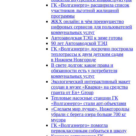
ГК «Волгаэнерго» расширила список
участников льготной жилищной
программы
ЖКХ онлайн: в чём преимущество
цифровых сервисов для пользователей
коммунальных услуг
Автозаводская ТЭЦ к зиме готова
90 лет Автозаводской ТЭЦ
ГК «Волгаэнерго» досрочно построила
теплотрассы к двум детским садам
в Нижнем Новгороде
В свете долгов: какие права и
обязанности есть у потребителя
коммунальных услуг
Экологический интерактивный макет
создан в музее «Кварки» на средства
гранта от En+ Group
Тепловые насосные станции ГК
«Волгаэнерго» стали арт-объектами
«Сделаем мир лучше». Нижегородцы
убрали с берега озера больше 700 кг
мусора
ГК «Волгаэнерго» помогла
первоклассникам собраться в школу