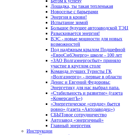
Бегом к успеху
Лошадка, ты такая тепленькая
Новоселье с барьерами
Энергия в крови!
Испытание зимой
Большое будущее автозаводской ТЭЦ
Разыскивается энергия!
ВЭС - новые мощности для новых
возможностей
Под надёжным крылом Подшефной
«ЕвроСибЭнерго» школе - 100 лет
«ЗАО Волгаэнергосбыт» приняло
участие в круглом столе
Команда лучших Туристы ГК
«Волгаэнерго» - первые в области
Денис и Евгений Федоровы:
Энергетику для нас выбрал папа.
«Стабильность и развитие» (газета
«КомерсантЪ»)
«Энергетическое «сердце» бьется
ровно» (газета «Автозаводец»)
СБЫТовое сотрудничество
Автозавод «энергичный»
Главный энергетик
Инструкции