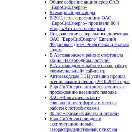
Общее собрание акционеров ОАО
«ЕвроСибЭнерго»
Всемирный день воды
В 2011 г. электростанции ОАО
«ЕвроСибЭнерго» произвели 80,4
млрд. кВтч электроэнергии
Поздравление генерального директора
ОАО "ЕвроСибЭнерго" Евгения
Федорова с Днем Энергетика и Новым
годом
В Автозаводском районе стартовала
акция «В свободном доступе»
В Автозаводском районе начал работу
«коммунальный» call-центр
Автозаводская ТЭЦ успешно прошла
осенне-зимний период 2010-2011 годов
ЕвроСибЭнерго активно готовится к
прохождению весеннего паводка
ЗАО «Волгаэнергосбыт»
совершенствует формы и методы
работы с потребителями
80 лет «сказке из железа и бетона»
ЕвроСибЭнерго вводит в
эксплуатацию новый
газораспределительный пункт на