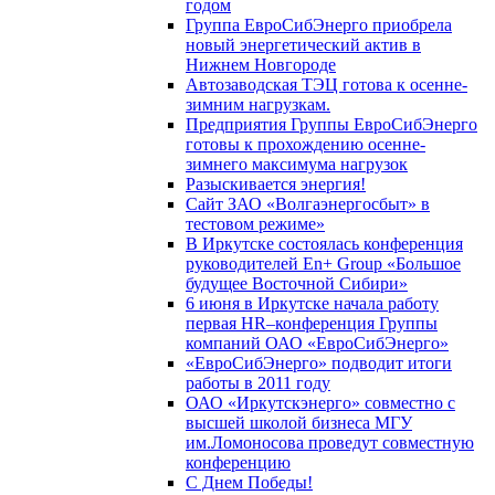
годом
Группа ЕвроСибЭнерго приобрела
новый энергетический актив в
Нижнем Новгороде
Автозаводская ТЭЦ готова к осенне-
зимним нагрузкам.
Предприятия Группы ЕвроСибЭнерго
готовы к прохождению осенне-
зимнего максимума нагрузок
Разыскивается энергия!
Сайт ЗАО «Волгаэнергосбыт» в
тестовом режиме»
В Иркутске состоялась конференция
руководителей En+ Group «Большое
будущее Восточной Сибири»
6 июня в Иркутске начала работу
первая HR–конференция Группы
компаний ОАО «ЕвроСибЭнерго»
«ЕвроСибЭнерго» подводит итоги
работы в 2011 году
ОАО «Иркутскэнерго» совместно с
высшей школой бизнеса МГУ
им.Ломоносова проведут совместную
конференцию
С Днем Победы!