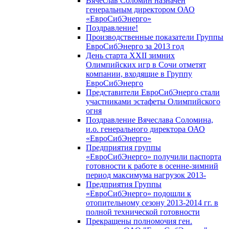
Вячеслав Соломин назначен
генеральным директором ОАО
«ЕвроСибЭнерго»
Поздравление!
Производственные показатели Группы
ЕвроСибЭнерго за 2013 год
День старта XXII зимних
Олимпийских игр в Сочи отметят
компании, входящие в Группу
ЕвроСибЭнерго
Представители ЕвроСибЭнерго стали
участниками эстафеты Олимпийского
огня
Поздравление Вячеслава Соломина,
и.о. генерального директора ОАО
«ЕвроСибЭнерго»
Предприятия группы
«ЕвроСибЭнерго» получили паспорта
готовности к работе в осенне-зимний
период максимума нагрузок 2013-
Предприятия Группы
«ЕвроСибЭнерго» подошли к
отопительному сезону 2013-2014 гг. в
полной технической готовности
Прекращены полномочия ген.