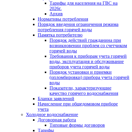
Тарифы для населения на ГВС на
2026г.
Архив
Нормативы потребления
Порядок введения ограничения режима
потребления горячей воды
Памятка потребителю
Порядок действий гражданина при
возникновении проблем со счетчиком
горячей воды
Требования к приборам учета горячей
воды, эксплуатация и обслуживание
приборов учета горячей воды
Порядок установки и приемки
(опломбировки) прибора учета горячей
воды
Показатели, характеризующие
качество горячего водоснабжения
Бланки заявлений
Начисление при общедомовом приборе
учета
Холодное водоснабжение
Договорная работа
Типовые формы договоров
Тарифы