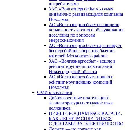
потребителями
ЗАО «Волгаэнергосбыт» - самая
динамично развивающаяся компания
Поволжья
АО «Волгаэнергосбыт» расширило
возможность заочного обслуживания
населения по вопросам
энергоснабжения
АО «Волгаэнергосбыт» гарантирует
бесперебойное энергоснабжение
жителей Московского района
ЗАО «Волгаэнергосбыт» вошло в
рейтинг крупнейших компаний
Нижегородской области
АО «Волгаэнергосбыт» вошло в
рейтинг крупнейших компаний
Поволжья
СМИ о компании
Добросовестные плательщики
за энергоресурсы страдают из-за
должников
НИЖЕГОРОДЦАМ РАССКАЗАЛИ,
КАК ЛЕГЧЕ РАСПЛАТИТЬСЯ
С ДОЛГАМИ ЗА ЭЛЕКТРИЧЕСТВО
Должен — не должен: как