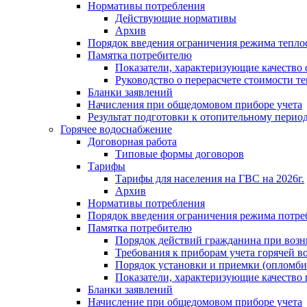
Нормативы потребления
Действующие нормативы
Архив
Порядок введения ограничения режима тепл
Памятка потребителю
Показатели, характеризующие качество
Руководство о перерасчете стоимости т
Бланки заявлений
Начисления при общедомовом приборе учета
Результат подготовки к отопительному перио
Горячее водоснабжение
Договорная работа
Типовые формы договоров
Тарифы
Тарифы для населения на ГВС на 2026г.
Архив
Нормативы потребления
Порядок введения ограничения режима потре
Памятка потребителю
Порядок действий гражданина при возн
Требования к приборам учета горячей в
Порядок установки и приемки (опломби
Показатели, характеризующие качество
Бланки заявлений
Начисление при общедомовом приборе учета