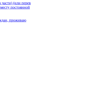
 части) (или перев
 месту постоянной
раждан, проживаю