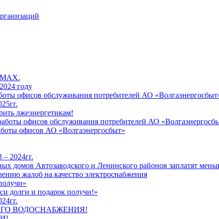
организаций
 MAX.
2024 году
работы офисов обслуживания потребителей АО «Волгаэнергосбыт
25гг.
рить лжеэнергетикам!
к работы офисов обслуживания потребителей АО «Волгаэнергосб
работы офисов АО «Волгаэнергосбыт»
 – 2024гг.
ых домов Автозаводского и Ленинского районов заплатят меньш
лению жалоб на качество электроснабжения
 получи»
си долги и подарок получи!»
24гг.
ЕГО ВОДОСНАБЖЕНИЯ!
И!