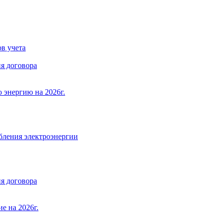
в учета
я договора
 энергию на 2026г.
бления электроэнергии
я договора
е на 2026г.