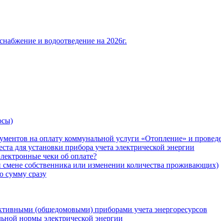
снабжение и водоотведение на 2026г.
осы)
ументов на оплату коммунальной услуги «Отопление» и проведе
ста для установки прибора учета электрической энергии
лектронные чеки об оплате?
ри смене собственника или изменении количества проживающих)
ю сумму сразу
ктивными (общедомовыми) приборами учета энергоресурсов
льной нормы электрической энергии