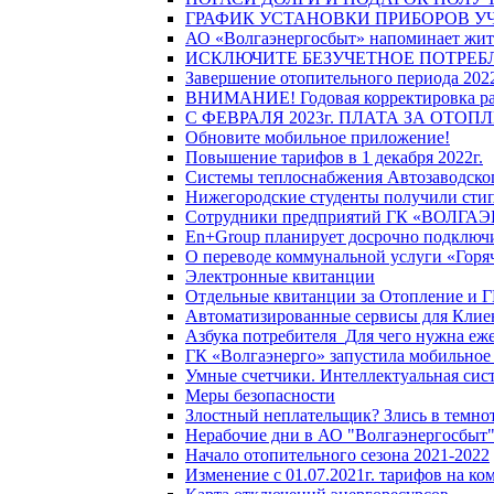
ГРАФИК УСТАНОВКИ ПРИБОРОВ У
АО «Волгаэнергосбыт» напоминает жите
ИСКЛЮЧИТЕ БЕЗУЧЕТНОЕ ПОТРЕБ
Завершение отопительного периода 2022
ВНИМАНИЕ! Годовая корректировка разм
С ФЕВРАЛЯ 2023г. ПЛАТА ЗА ОТО
Обновите мобильное приложение!
Повышение тарифов в 1 декабря 2022г.
Системы теплоснабжения Автозаводског
Нижегородские студенты получили стип
Сотрудники предприятий ГК «ВОЛГАЭНЕ
En+Group планирует досрочно подключи
О переводе коммунальной услуги «Горяч
Электронные квитанции
Отдельные квитанции за Отопление и Г
Автоматизированные сервисы для Клие
Азбука потребителя_Для чего нужна еже
ГК «Волгаэнерго» запустила мобильное
Умные счетчики. Интеллектуальная сист
Меры безопасности
Злостный неплательщик? Злись в темно
Нерабочие дни в АО "Волгаэнергосбыт
Начало отопительного сезона 2021-2022
Изменение с 01.07.2021г. тарифов на к