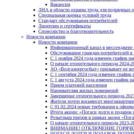
Вакансии
ЛНА в области охраны труда для подрядных 
Специальная оценка условий труда
Стандарт обслуживания потребителей
Лицензии и сертификаты
Спонсорство и благотворительность
Новости компании
Новости компании
Информационный канал в мессенджере
Обслуживание граждан-потребителей в 
С 1 ноября 2024 года изменен график 
О начале отопительного периода 2024-20
АО «Волгаэнергосбыт» призывает не ве
С 1 сентября 2024 года изменен графи
С 1 августа 2024 года изменен график 
Прием платежей населения
Нанимателям жилых помещений
Завершение отопительного периода 2023
Жители почти восьмисот многоквартирн
С 01.02.2024 новые требования к оформ
Итоги акции: «Погаси долги и подарок
Розыгрыш призов в рамках акции «Пога
О начале отопительного периода 2023-20
ВНИМАНИЕ! ОТКЛЮЧЕНИЕ ГОРЯЧ
ПОГАСИ ДОЛГИ И ПОДАРОК ПОЛУЧ