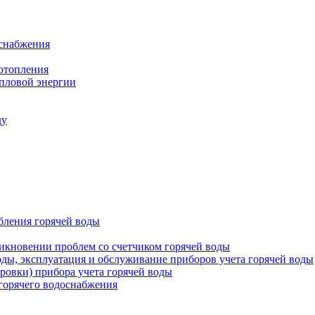
оснабжения
 отопления
епловой энергии
ду
бления горячей воды
икновении проблем со счетчиком горячей воды
оды, эксплуатация и обслуживание приборов учета горячей воды
ровки) прибора учета горячей воды
 горячего водоснабжения