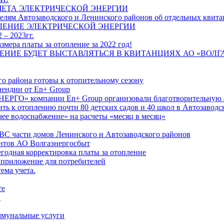
ЧЕТА ЭЛЕКТРИЧЕСКОЙ ЭНЕРГИИ
лям Автозаводского и Ленинского районов об отдельных квитан
ЛЕНИЕ ЭЛЕКТРИЧЕСКОЙ ЭНЕРГИИ
 – 2023гг.
ера платы за отопление за 2022 год!
ПЛЕНИЕ БУДЕТ ВЫСТАВЛЯТЬСЯ В КВИТАНЦИЯХ АО «ВОЛ
о района готовы к отопительному сезону
ендии от En+ Group
РГО» компании En+ Group организовали благотворительную а
ть к отоплению почти 80 детских садов и 40 школ в Автозавод
ее водоснабжение» на расчеты «месяц в месяц»
ВС части домов Ленинского и Автозаводского районов
нтов АО Волгаэнергосбыт
годная корректировка платы за отопление
 приложение для потребителей
ема учета.
те
"
оммунальные услуги