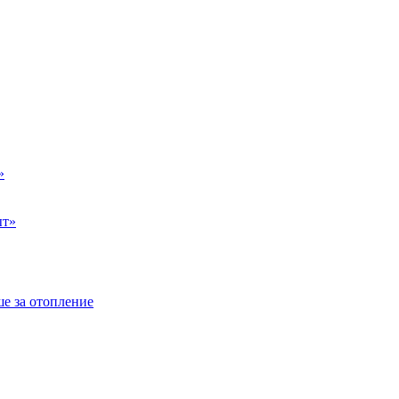
»
ыт»
е за отопление