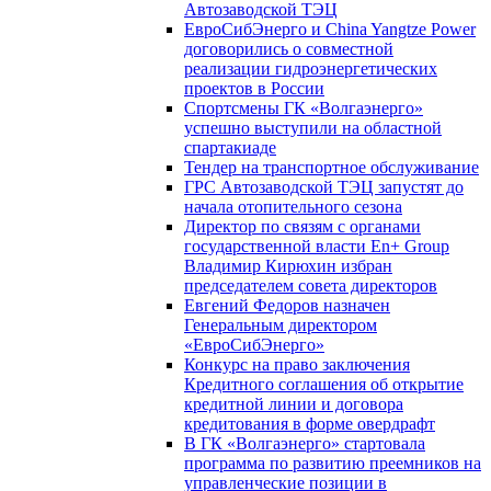
Автозаводской ТЭЦ
ЕвроСибЭнерго и China Yangtze Power
договорились о совместной
реализации гидроэнергетических
проектов в России
Спортсмены ГК «Волгаэнерго»
успешно выступили на областной
спартакиаде
Тендер на транспортное обслуживание
ГРС Автозаводской ТЭЦ запустят до
начала отопительного сезона
Директор по связям с органами
государственной власти En+ Group
Владимир Кирюхин избран
председателем совета директоров
Евгений Федоров назначен
Генеральным директором
«ЕвроСибЭнерго»
Конкурс на право заключения
Кредитного соглашения об открытие
кредитной линии и договора
кредитования в форме овердрафт
В ГК «Волгаэнерго» стартовала
программа по развитию преемников на
управленческие позиции в