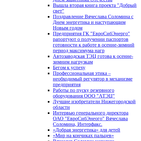
Вышла вторая книга проекта "Добрый
свет"
Поздравление Вячеслава Соломина с
Днем энергетика и наступающим
Новым годом
Предприятия ГК "ЕвроСибЭнерго"
рапортуют о получении паспортов
готовности к работе в осенне-зимний
период максимума нагр
Автозаводская ТЭЦ готова к осенне-
зимним нагрузкам
Бегом к успеху
Профессиональная этика –
необходимый регулятор в механизме
предприятия
Работы по пуску резервного
оборудования ООО "АТЭЦ"
Лучшие изобретатели Нижегородской
области
Интервью генерального директора
ОАО "ЕвроСибЭнеого" Вячеслава
Соломина, Интерфакс.
«Добрая энергетика» для детей
«Мир на кончиках пальцев»