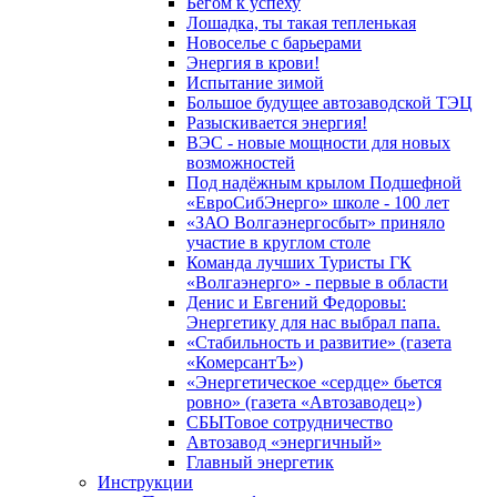
Бегом к успеху
Лошадка, ты такая тепленькая
Новоселье с барьерами
Энергия в крови!
Испытание зимой
Большое будущее автозаводской ТЭЦ
Разыскивается энергия!
ВЭС - новые мощности для новых
возможностей
Под надёжным крылом Подшефной
«ЕвроСибЭнерго» школе - 100 лет
«ЗАО Волгаэнергосбыт» приняло
участие в круглом столе
Команда лучших Туристы ГК
«Волгаэнерго» - первые в области
Денис и Евгений Федоровы:
Энергетику для нас выбрал папа.
«Стабильность и развитие» (газета
«КомерсантЪ»)
«Энергетическое «сердце» бьется
ровно» (газета «Автозаводец»)
СБЫТовое сотрудничество
Автозавод «энергичный»
Главный энергетик
Инструкции