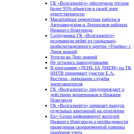
ГК «Волгаэнерго» обеспечила теплом
более 95% объектов в своей зоне
ответственности
Масштабные ремонтные работы в
Автозаводском и Ленинском районах
Нижнего Новгорода
Сотрудники ГК «Волгаэнерго»
поздравили ребят из социально-
реабилитационного центра «Улыбка» с
Днем знаний
Успели ко Дню знаний
Не остались равнодушными
В программе «ДЕНЬ ЗА ДНЕМ» на ТК
ННТВ принимает участие Е.А.
Костина - начальник службы
энергоконтроля
ГК «Волгаэнерго» предупреждает о
действиях мошенников в Нижнем
Новгороде
ГК «Волгаэнерго» начинает выпуск
отдельных квитанций на отопление
En+ Group информирует жителей
Нижнего Новгорода о необходимости
проведения своевременной поверки
приборов учета