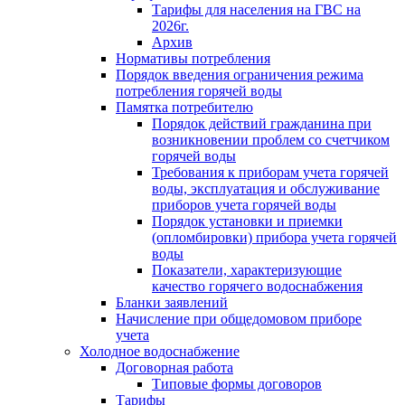
Тарифы для населения на ГВС на
2026г.
Архив
Нормативы потребления
Порядок введения ограничения режима
потребления горячей воды
Памятка потребителю
Порядок действий гражданина при
возникновении проблем со счетчиком
горячей воды
Требования к приборам учета горячей
воды, эксплуатация и обслуживание
приборов учета горячей воды
Порядок установки и приемки
(опломбировки) прибора учета горячей
воды
Показатели, характеризующие
качество горячего водоснабжения
Бланки заявлений
Начисление при общедомовом приборе
учета
Холодное водоснабжение
Договорная работа
Типовые формы договоров
Тарифы