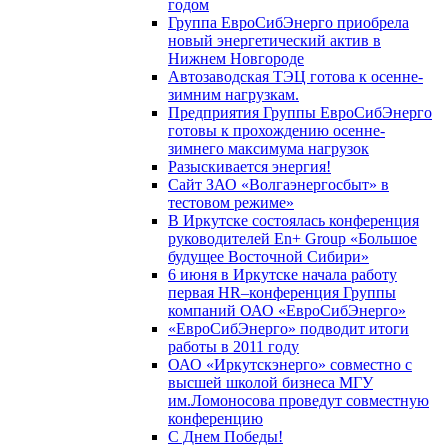
годом
Группа ЕвроСибЭнерго приобрела
новый энергетический актив в
Нижнем Новгороде
Автозаводская ТЭЦ готова к осенне-
зимним нагрузкам.
Предприятия Группы ЕвроСибЭнерго
готовы к прохождению осенне-
зимнего максимума нагрузок
Разыскивается энергия!
Сайт ЗАО «Волгаэнергосбыт» в
тестовом режиме»
В Иркутске состоялась конференция
руководителей En+ Group «Большое
будущее Восточной Сибири»
6 июня в Иркутске начала работу
первая HR–конференция Группы
компаний ОАО «ЕвроСибЭнерго»
«ЕвроСибЭнерго» подводит итоги
работы в 2011 году
ОАО «Иркутскэнерго» совместно с
высшей школой бизнеса МГУ
им.Ломоносова проведут совместную
конференцию
С Днем Победы!