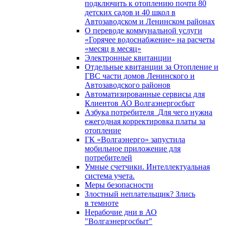
подключить к отоплению почти 80
детских садов и 40 школ в
Автозаводском и Ленинском районах
О переводе коммунальной услуги
«Горячее водоснабжение» на расчеты
«месяц в месяц»
Электронные квитанции
Отдельные квитанции за Отопление и
ГВС части домов Ленинского и
Автозаводского районов
Автоматизированные сервисы для
Клиентов АО Волгаэнергосбыт
Азбука потребителя_Для чего нужна
ежегодная корректировка платы за
отопление
ГК «Волгаэнерго» запустила
мобильное приложение для
потребителей
Умные счетчики. Интеллектуальная
система учета.
Меры безопасности
Злостный неплательщик? Злись
в темноте
Нерабочие дни в АО
"Волгаэнергосбыт"