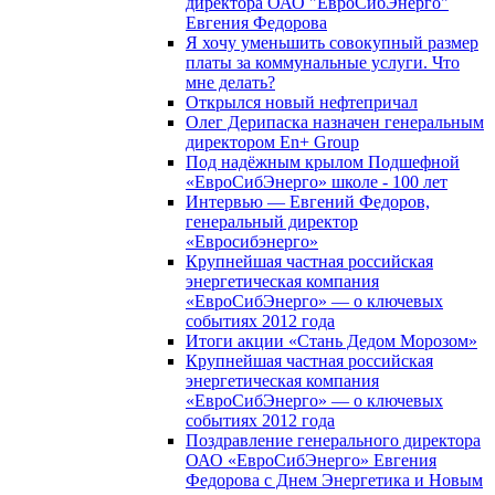
директора ОАО "ЕвроСибЭнерго"
Евгения Федорова
Я хочу уменьшить совокупный размер
платы за коммунальные услуги. Что
мне делать?
Открылся новый нефтепричал
Олег Дерипаска назначен генеральным
директором En+ Group
Под надёжным крылом Подшефной
«ЕвроСибЭнерго» школе - 100 лет
Интервью — Евгений Федоров,
генеральный директор
«Евросибэнерго»
Крупнейшая частная российская
энергетическая компания
«ЕвроСибЭнерго» — о ключевых
событиях 2012 года
Итоги акции «Стань Дедом Морозом»
Крупнейшая частная российская
энергетическая компания
«ЕвроСибЭнерго» — о ключевых
событиях 2012 года
Поздравление генерального директора
ОАО «ЕвроСибЭнерго» Евгения
Федорова с Днем Энергетика и Новым