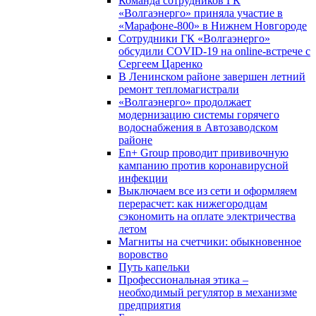
Команда сотрудников ГК
«Волгаэнерго» приняла участие в
«Марафоне-800» в Нижнем Новгороде
Сотрудники ГК «Волгаэнерго»
обсудили COVID-19 на online-встрече с
Сергеем Царенко
В Ленинском районе завершен летний
ремонт тепломагистрали
«Волгаэнерго» продолжает
модернизацию системы горячего
водоснабжения в Автозаводском
районе
En+ Group проводит прививочную
кампанию против коронавирусной
инфекции
Выключаем все из сети и оформляем
перерасчет: как нижегородцам
сэкономить на оплате электричества
летом
Магниты на счетчики: обыкновенное
воровство
Путь капельки
Профессиональная этика –
необходимый регулятор в механизме
предприятия