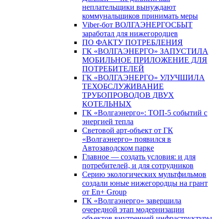
неплательщики вынуждают
коммунальщиков принимать меры
Viber-бот ВОЛГАЭНЕРГОСБЫТ
заработал для нижегородцев
ПО ФАКТУ ПОТРЕБЛЕНИЯ
ГК «ВОЛГАЭНЕРГО» ЗАПУСТИЛА
МОБИЛЬНОЕ ПРИЛОЖЕНИЕ ДЛЯ
ПОТРЕБИТЕЛЕЙ
ГК «ВОЛГАЭНЕРГО» УЛУЧШИЛА
ТЕХОБСЛУЖИВАНИЕ
ТРУБОПРОВОДОВ ДВУХ
КОТЕЛЬНЫХ
ГК «Волгаэнерго»: ТОП-5 событий с
энергией тепла
Световой арт-объект от ГК
«Волгаэнерго» появился в
Автозаводском парке
Главное — создать условия: и для
потребителей, и для сотрудников
Серию экологических мультфильмов
создали юные нижегородцы на грант
от En+ Group
ГК «Волгаэнерго» завершила
очередной этап модернизации
объектов внутренней инфраструктуры