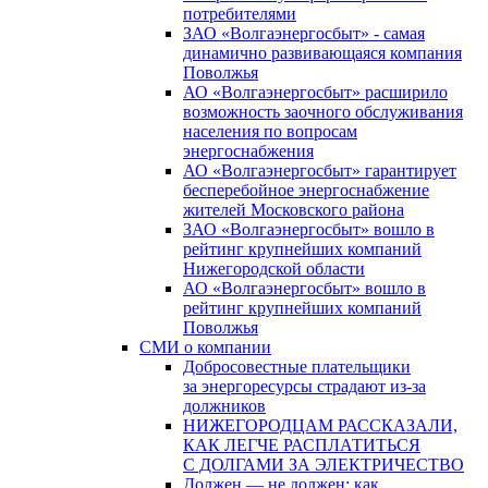
потребителями
ЗАО «Волгаэнергосбыт» - самая
динамично развивающаяся компания
Поволжья
АО «Волгаэнергосбыт» расширило
возможность заочного обслуживания
населения по вопросам
энергоснабжения
АО «Волгаэнергосбыт» гарантирует
бесперебойное энергоснабжение
жителей Московского района
ЗАО «Волгаэнергосбыт» вошло в
рейтинг крупнейших компаний
Нижегородской области
АО «Волгаэнергосбыт» вошло в
рейтинг крупнейших компаний
Поволжья
СМИ о компании
Добросовестные плательщики
за энергоресурсы страдают из-за
должников
НИЖЕГОРОДЦАМ РАССКАЗАЛИ,
КАК ЛЕГЧЕ РАСПЛАТИТЬСЯ
С ДОЛГАМИ ЗА ЭЛЕКТРИЧЕСТВО
Должен — не должен: как