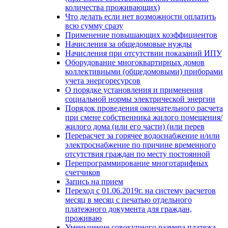
количества проживающих)
Что делать если нет возможности оплатить
всю сумму сразу
Применение повышающих коэффициентов
Начисления за общедомовые нужды
Начисления при отсутствии показаний ИПУ
Оборудование многоквартирных домов
коллективными (общедомовыми) приборами
учета энергоресурсов
О порядке установления и применения
социальной нормы электрической энергии
Порядок проведения окончательного расчета
при смене собственника жилого помещения/
жилого дома (или его части) (или перев
Перерасчет за горячее водоснабжение и/или
электроснабжение по причине временного
отсутствия граждан по месту постоянной
Перепрограммирование многотарифных
счетчиков
Запись на прием
Переход с 01.06.2019г. на систему расчетов
месяц в месяц с печатью отдельного
платежного документа для граждан,
проживаю
Уменьшение совокупного размера платежа