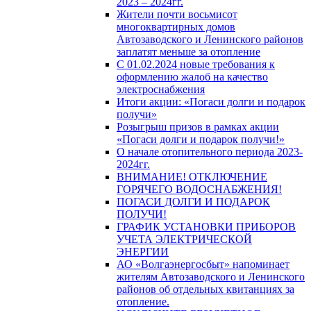
2023 – 2024гг.
Жители почти восьмисот
многоквартирных домов
Автозаводского и Ленинского районов
заплатят меньше за отопление
С 01.02.2024 новые требования к
оформлению жалоб на качество
электроснабжения
Итоги акции: «Погаси долги и подарок
получи»
Розыгрыш призов в рамках акции
«Погаси долги и подарок получи!»
О начале отопительного периода 2023-
2024гг.
ВНИМАНИЕ! ОТКЛЮЧЕНИЕ
ГОРЯЧЕГО ВОДОСНАБЖЕНИЯ!
ПОГАСИ ДОЛГИ И ПОДАРОК
ПОЛУЧИ!
ГРАФИК УСТАНОВКИ ПРИБОРОВ
УЧЕТА ЭЛЕКТРИЧЕСКОЙ
ЭНЕРГИИ
АО «Волгаэнергосбыт» напоминает
жителям Автозаводского и Ленинского
районов об отдельных квитанциях за
отопление.