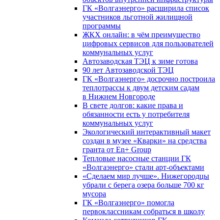
ГК «Волгаэнерго» расширила список
участников льготной жилищной
программы
ЖКХ онлайн: в чём преимущество
цифровых сервисов для пользователей
коммунальных услуг
Автозаводская ТЭЦ к зиме готова
90 лет Автозаводской ТЭЦ
ГК «Волгаэнерго» досрочно построила
теплотрассы к двум детским садам
в Нижнем Новгороде
В свете долгов: какие права и
обязанности есть у потребителя
коммунальных услуг
Экологический интерактивный макет
создан в музее «Кварки» на средства
гранта от En+ Group
Тепловые насосные станции ГК
«Волгаэнерго» стали арт-объектами
«Сделаем мир лучше». Нижегородцы
убрали с берега озера больше 700 кг
мусора
ГК «Волгаэнерго» помогла
первоклассникам собраться в школу