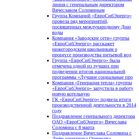
линия с генеральным директором
Вячеславом Соломиным
Группа Компаний «ЕвроСибЭнерго»
провела ряд мероприятий,
посвященных международному Дню
воды
Компания «Заводские сети» группы
«ЕвроСибЭнерго» расскажет
нижегородским школьникам о
процессе производства питьевой вод
Группа «ЕвроСибЭнерго» была
отмечена одной из лучших при
подведении итогов национальной
программы «Лучшие социальные про
Компания «Генерация тепла» группы
«ЕвроСибЭнерго» запустила в работу
новую котельную
ГК «ЕвроСибЭнерго» подвела итоги
производственной деятельности в 2014
году
Поздравление генерального директора
ОАО «ЕвроСибЭнерго» Вячеслава
Соломина с 8 марта
Поздравление Вячеслава Соломина с
Днём защитника Отечества