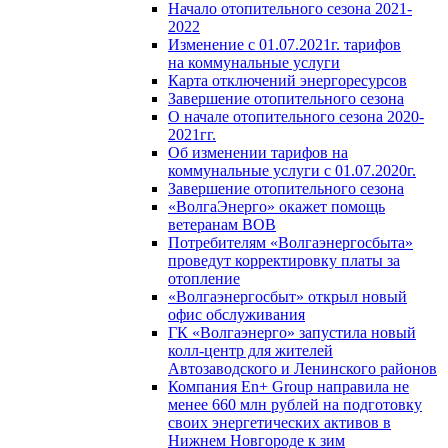
Начало отопительного сезона 2021-
2022
Изменение с 01.07.2021г. тарифов
на коммунальные услуги
Карта отключений энергоресурсов
Завершение отопительного сезона
О начале отопительного сезона 2020-
2021гг.
Об изменении тарифов на
коммунальные услуги с 01.07.2020г.
Завершение отопительного сезона
«ВолгаЭнерго» окажет помощь
ветеранам ВОВ
Потребителям «Волгаэнергосбыта»
проведут корректировку платы за
отопление
«Волгаэнергосбыт» открыл новый
офис обслуживания
ГК «Волгаэнерго» запустила новый
колл-центр для жителей
Автозаводского и Ленинского районов
Компания En+ Group направила не
менее 660 млн рублей на подготовку
своих энергетических активов в
Нижнем Новгороде к зим