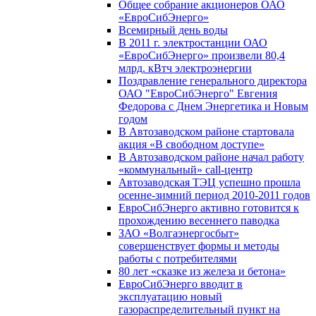
Общее собрание акционеров ОАО
«ЕвроСибЭнерго»
Всемирный день воды
В 2011 г. электростанции ОАО
«ЕвроСибЭнерго» произвели 80,4
млрд. кВтч электроэнергии
Поздравление генерального директора
ОАО "ЕвроСибЭнерго" Евгения
Федорова с Днем Энергетика и Новым
годом
В Автозаводском районе стартовала
акция «В свободном доступе»
В Автозаводском районе начал работу
«коммунальный» call-центр
Автозаводская ТЭЦ успешно прошла
осенне-зимний период 2010-2011 годов
ЕвроСибЭнерго активно готовится к
прохождению весеннего паводка
ЗАО «Волгаэнергосбыт»
совершенствует формы и методы
работы с потребителями
80 лет «сказке из железа и бетона»
ЕвроСибЭнерго вводит в
эксплуатацию новый
газораспределительный пункт на