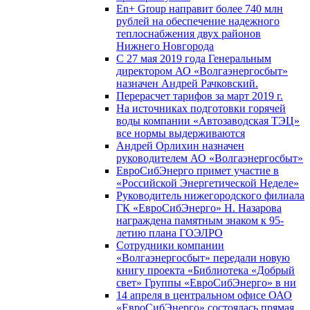
En+ Group направит более 740 млн
рублей на обеспечение надежного
теплоснабжения двух районов
Нижнего Новгорода
С 27 мая 2019 года Генеральным
директором АО «Волгаэнергосбыт»
назначен Андрей Рачковский.
Перерасчет тарифов за март 2019 г.
На источниках подготовки горячей
воды компании «Автозаводская ТЭЦ»
все нормы выдерживаются
Андрей Орлихин назначен
руководителем АО «Волгаэнергосбыт»
ЕвроСибЭнерго примет участие в
«Российской Энергетической Неделе»
Руководитель нижегородского филиала
ГК «ЕвроСибЭнерго» Н. Назарова
награждена памятным знаком к 95-
летию плана ГОЭЛРО
Сотрудники компании
«Волгаэнергосбыт» передали новую
книгу проекта «Библиотека «Добрый
свет» Группы «ЕвроСибЭнерго» в ни
14 апреля в центральном офисе ОАО
«ЕвроСибЭнерго» состоялась прямая