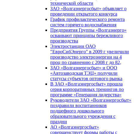
технической области
ЗАО «Волгаэнергосбыт» объявляет о
проведении открытого конкурса
График профилактического ремонта
систем горячего водоснабжения
Предприятия Группы «Волгаэнерго»
осваивают принципы бережливого
производства
Электростанции ОАО
"ЕвроСибЭнерго" в 2009 г увеличили
производство электроэнергии на 4
проц по сравнению с 2008 г до 82,
ЗАО «Волгаэнергосбыт» и ООО
«Автозаводская ТЭЦ» получили
статусы субъектов оптового рынка
В ЗАО «Волгаэнергосбыт» прошла
серия корпоративных тренингов по
программе «Генерация лидерства»
Руководители ЗАО «Волгаэнергосбыт»
поздравили воспитанников
подшефного дошкольного
образовательного учреждения с
праздни
АО «Волгаэнергосбыт»
совершенствует формы работы с