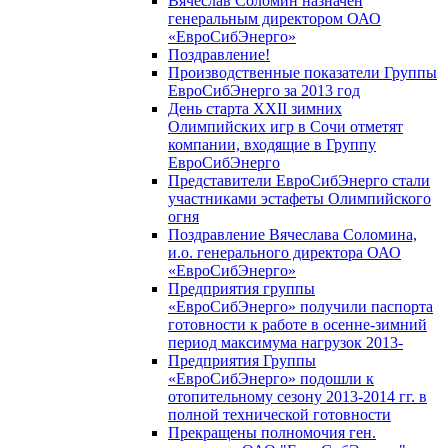
Вячеслав Соломин назначен
генеральным директором ОАО
«ЕвроСибЭнерго»
Поздравление!
Производственные показатели Группы
ЕвроСибЭнерго за 2013 год
День старта XXII зимних
Олимпийских игр в Сочи отметят
компании, входящие в Группу
ЕвроСибЭнерго
Представители ЕвроСибЭнерго стали
участниками эстафеты Олимпийского
огня
Поздравление Вячеслава Соломина,
и.о. генерального директора ОАО
«ЕвроСибЭнерго»
Предприятия группы
«ЕвроСибЭнерго» получили паспорта
готовности к работе в осенне-зимний
период максимума нагрузок 2013-
Предприятия Группы
«ЕвроСибЭнерго» подошли к
отопительному сезону 2013-2014 гг. в
полной технической готовности
Прекращены полномочия ген.