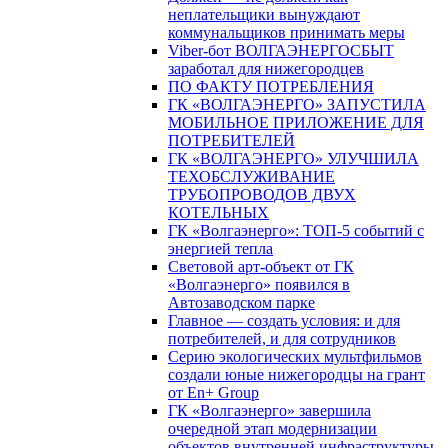
неплательщики вынуждают
коммунальщиков принимать меры
Viber-бот ВОЛГАЭНЕРГОСБЫТ
заработал для нижегородцев
ПО ФАКТУ ПОТРЕБЛЕНИЯ
ГК «ВОЛГАЭНЕРГО» ЗАПУСТИЛА
МОБИЛЬНОЕ ПРИЛОЖЕНИЕ ДЛЯ
ПОТРЕБИТЕЛЕЙ
ГК «ВОЛГАЭНЕРГО» УЛУЧШИЛА
ТЕХОБСЛУЖИВАНИЕ
ТРУБОПРОВОДОВ ДВУХ
КОТЕЛЬНЫХ
ГК «Волгаэнерго»: ТОП-5 событий с
энергией тепла
Световой арт-объект от ГК
«Волгаэнерго» появился в
Автозаводском парке
Главное — создать условия: и для
потребителей, и для сотрудников
Серию экологических мультфильмов
создали юные нижегородцы на грант
от En+ Group
ГК «Волгаэнерго» завершила
очередной этап модернизации
объектов внутренней инфраструктуры