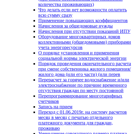
количества проживающих)
Что делать если нет возможности оплатить
всю сумму сразу
Применение повышающих коэффициентов
Начисления за общедомовые нужды
Начисления при отсутствии показаний ИПУ
Оборудование многоквартирных домов
коллективными (общедомовыми) приборами
учета энергоресурсов
О порядке установления и применения
социальной нормы электрической энергии
Порядок проведения окончательного расчета
при смене собственника жилого помещения/
жилого дома (или его части) (или перев
Перерасчет за горячее водоснабжение и/или
электроснабжение по причине временного
отсутствия граждан по месту постоянной
Перепрограммирование многотарифных
счетчиков
Запись на прием
Переход с 01.06.2019г. на систему расчетов
месяц в месяц с печатью отдельного
платежного документа для граждан,
проживаю
Уменьшение совокупного размера платежа