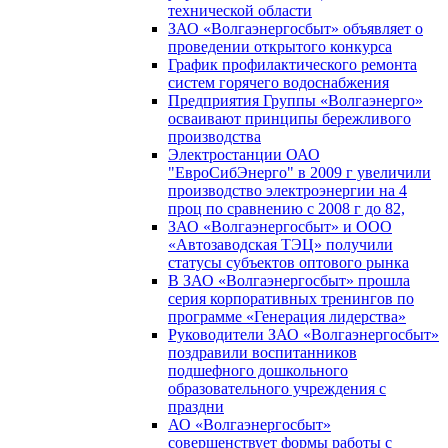
технической области
ЗАО «Волгаэнергосбыт» объявляет о
проведении открытого конкурса
График профилактического ремонта
систем горячего водоснабжения
Предприятия Группы «Волгаэнерго»
осваивают принципы бережливого
производства
Электростанции ОАО
"ЕвроСибЭнерго" в 2009 г увеличили
производство электроэнергии на 4
проц по сравнению с 2008 г до 82,
ЗАО «Волгаэнергосбыт» и ООО
«Автозаводская ТЭЦ» получили
статусы субъектов оптового рынка
В ЗАО «Волгаэнергосбыт» прошла
серия корпоративных тренингов по
программе «Генерация лидерства»
Руководители ЗАО «Волгаэнергосбыт»
поздравили воспитанников
подшефного дошкольного
образовательного учреждения с
праздни
АО «Волгаэнергосбыт»
совершенствует формы работы с