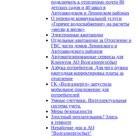
подключить к отоплению почти 80
детских садов и 40 школ в
Автозаводском и Ленинском районах
О переводе коммунальной услуги
«Горячее водоснабжение» на расчеты
«месяц в месяц»
Электронные квитанции
Отдельные квитанции за Отопление и
ГВС части домов Ленинского и
Автозаводского районов
Автоматизированные сервисы для
Клиентов АО Волгаэнергосбыт
Азбука потребителя_Для чего нужна
ежегодная корректировка платы за
отопление
ГК «Волгаэнерго» запустила
мобильное приложение для
потребителей
Умные счетчики. Интеллектуальная
система учета.
Меры безопасности
Злостный неплательщик? Злись
в темноте
Нерабочие дни в АО
"Волгаэнергосбыт"