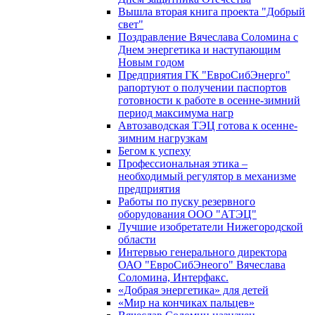
Вышла вторая книга проекта "Добрый
свет"
Поздравление Вячеслава Соломина с
Днем энергетика и наступающим
Новым годом
Предприятия ГК "ЕвроСибЭнерго"
рапортуют о получении паспортов
готовности к работе в осенне-зимний
период максимума нагр
Автозаводская ТЭЦ готова к осенне-
зимним нагрузкам
Бегом к успеху
Профессиональная этика –
необходимый регулятор в механизме
предприятия
Работы по пуску резервного
оборудования ООО "АТЭЦ"
Лучшие изобретатели Нижегородской
области
Интервью генерального директора
ОАО "ЕвроСибЭнеого" Вячеслава
Соломина, Интерфакс.
«Добрая энергетика» для детей
«Мир на кончиках пальцев»