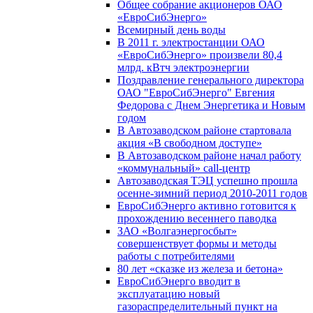
Общее собрание акционеров ОАО
«ЕвроСибЭнерго»
Всемирный день воды
В 2011 г. электростанции ОАО
«ЕвроСибЭнерго» произвели 80,4
млрд. кВтч электроэнергии
Поздравление генерального директора
ОАО "ЕвроСибЭнерго" Евгения
Федорова с Днем Энергетика и Новым
годом
В Автозаводском районе стартовала
акция «В свободном доступе»
В Автозаводском районе начал работу
«коммунальный» call-центр
Автозаводская ТЭЦ успешно прошла
осенне-зимний период 2010-2011 годов
ЕвроСибЭнерго активно готовится к
прохождению весеннего паводка
ЗАО «Волгаэнергосбыт»
совершенствует формы и методы
работы с потребителями
80 лет «сказке из железа и бетона»
ЕвроСибЭнерго вводит в
эксплуатацию новый
газораспределительный пункт на