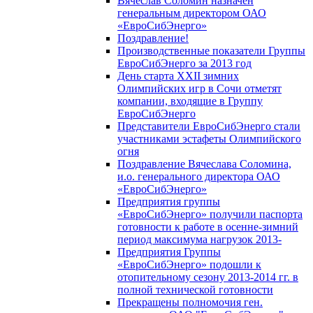
Вячеслав Соломин назначен
генеральным директором ОАО
«ЕвроСибЭнерго»
Поздравление!
Производственные показатели Группы
ЕвроСибЭнерго за 2013 год
День старта XXII зимних
Олимпийских игр в Сочи отметят
компании, входящие в Группу
ЕвроСибЭнерго
Представители ЕвроСибЭнерго стали
участниками эстафеты Олимпийского
огня
Поздравление Вячеслава Соломина,
и.о. генерального директора ОАО
«ЕвроСибЭнерго»
Предприятия группы
«ЕвроСибЭнерго» получили паспорта
готовности к работе в осенне-зимний
период максимума нагрузок 2013-
Предприятия Группы
«ЕвроСибЭнерго» подошли к
отопительному сезону 2013-2014 гг. в
полной технической готовности
Прекращены полномочия ген.