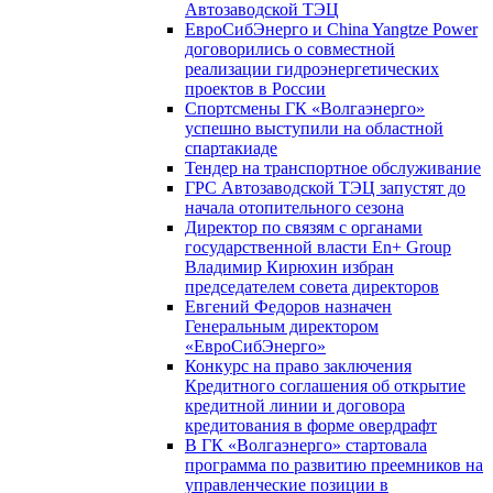
Автозаводской ТЭЦ
ЕвроСибЭнерго и China Yangtze Power
договорились о совместной
реализации гидроэнергетических
проектов в России
Спортсмены ГК «Волгаэнерго»
успешно выступили на областной
спартакиаде
Тендер на транспортное обслуживание
ГРС Автозаводской ТЭЦ запустят до
начала отопительного сезона
Директор по связям с органами
государственной власти En+ Group
Владимир Кирюхин избран
председателем совета директоров
Евгений Федоров назначен
Генеральным директором
«ЕвроСибЭнерго»
Конкурс на право заключения
Кредитного соглашения об открытие
кредитной линии и договора
кредитования в форме овердрафт
В ГК «Волгаэнерго» стартовала
программа по развитию преемников на
управленческие позиции в