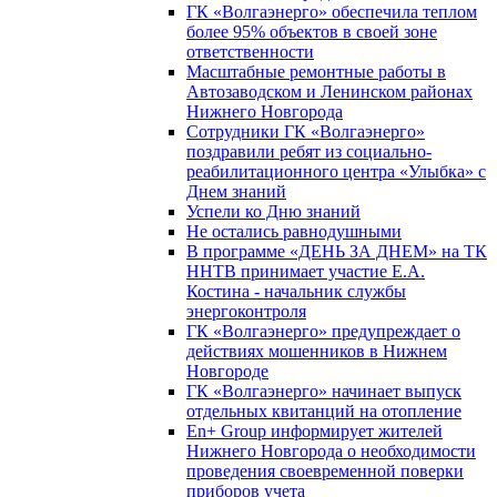
ГК «Волгаэнерго» обеспечила теплом
более 95% объектов в своей зоне
ответственности
Масштабные ремонтные работы в
Автозаводском и Ленинском районах
Нижнего Новгорода
Сотрудники ГК «Волгаэнерго»
поздравили ребят из социально-
реабилитационного центра «Улыбка» с
Днем знаний
Успели ко Дню знаний
Не остались равнодушными
В программе «ДЕНЬ ЗА ДНЕМ» на ТК
ННТВ принимает участие Е.А.
Костина - начальник службы
энергоконтроля
ГК «Волгаэнерго» предупреждает о
действиях мошенников в Нижнем
Новгороде
ГК «Волгаэнерго» начинает выпуск
отдельных квитанций на отопление
En+ Group информирует жителей
Нижнего Новгорода о необходимости
проведения своевременной поверки
приборов учета