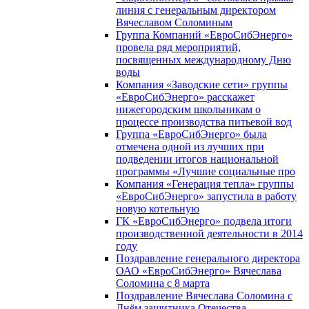
линия с генеральным директором
Вячеславом Соломиным
Группа Компаний «ЕвроСибЭнерго»
провела ряд мероприятий,
посвященных международному Дню
воды
Компания «Заводские сети» группы
«ЕвроСибЭнерго» расскажет
нижегородским школьникам о
процессе производства питьевой вод
Группа «ЕвроСибЭнерго» была
отмечена одной из лучших при
подведении итогов национальной
программы «Лучшие социальные про
Компания «Генерация тепла» группы
«ЕвроСибЭнерго» запустила в работу
новую котельную
ГК «ЕвроСибЭнерго» подвела итоги
производственной деятельности в 2014
году
Поздравление генерального директора
ОАО «ЕвроСибЭнерго» Вячеслава
Соломина с 8 марта
Поздравление Вячеслава Соломина с
Днём защитника Отечества