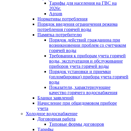
Тарифы для населения на ГВС на
2026г.
Архив
Нормативы потребления
Порядок введения ограничения режима
потребления горячей воды
Памятка потребителю
Порядок действий гражданина при
возникновении проблем со счетчиком
горячей воды
Требования к приборам учета горячей
воды, эксплуатация и обслуживание
приборов учета горячей воды
Порядок установки и приемки
(опломбировки) прибора учета горячей
воды
Показатели, характеризующие
качество горячего водоснабжения
Бланки заявлений
Начисление при общедомовом приборе
учета
Холодное водоснабжение
Договорная работа
Типовые формы договоров
Тарифы