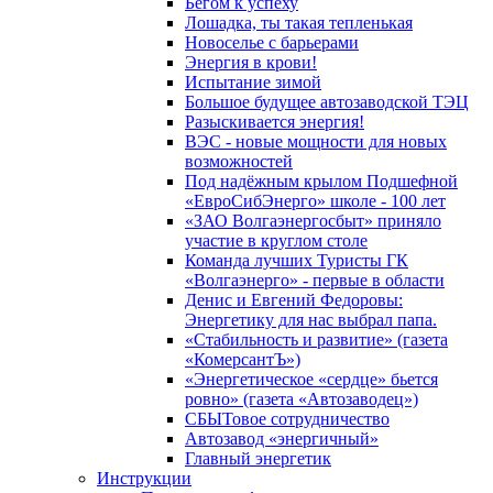
Бегом к успеху
Лошадка, ты такая тепленькая
Новоселье с барьерами
Энергия в крови!
Испытание зимой
Большое будущее автозаводской ТЭЦ
Разыскивается энергия!
ВЭС - новые мощности для новых
возможностей
Под надёжным крылом Подшефной
«ЕвроСибЭнерго» школе - 100 лет
«ЗАО Волгаэнергосбыт» приняло
участие в круглом столе
Команда лучших Туристы ГК
«Волгаэнерго» - первые в области
Денис и Евгений Федоровы:
Энергетику для нас выбрал папа.
«Стабильность и развитие» (газета
«КомерсантЪ»)
«Энергетическое «сердце» бьется
ровно» (газета «Автозаводец»)
СБЫТовое сотрудничество
Автозавод «энергичный»
Главный энергетик
Инструкции