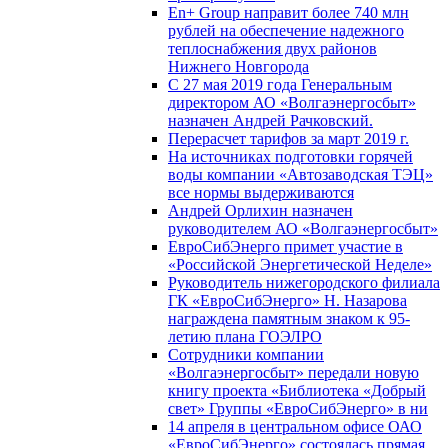
En+ Group направит более 740 млн
рублей на обеспечение надежного
теплоснабжения двух районов
Нижнего Новгорода
С 27 мая 2019 года Генеральным
директором АО «Волгаэнергосбыт»
назначен Андрей Рачковский.
Перерасчет тарифов за март 2019 г.
На источниках подготовки горячей
воды компании «Автозаводская ТЭЦ»
все нормы выдерживаются
Андрей Орлихин назначен
руководителем АО «Волгаэнергосбыт»
ЕвроСибЭнерго примет участие в
«Российской Энергетической Неделе»
Руководитель нижегородского филиала
ГК «ЕвроСибЭнерго» Н. Назарова
награждена памятным знаком к 95-
летию плана ГОЭЛРО
Сотрудники компании
«Волгаэнергосбыт» передали новую
книгу проекта «Библиотека «Добрый
свет» Группы «ЕвроСибЭнерго» в ни
14 апреля в центральном офисе ОАО
«ЕвроСибЭнерго» состоялась прямая