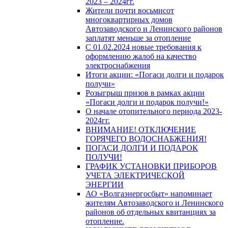
2023 – 2024гг.
Жители почти восьмисот
многоквартирных домов
Автозаводского и Ленинского районов
заплатят меньше за отопление
С 01.02.2024 новые требования к
оформлению жалоб на качество
электроснабжения
Итоги акции: «Погаси долги и подарок
получи»
Розыгрыш призов в рамках акции
«Погаси долги и подарок получи!»
О начале отопительного периода 2023-
2024гг.
ВНИМАНИЕ! ОТКЛЮЧЕНИЕ
ГОРЯЧЕГО ВОДОСНАБЖЕНИЯ!
ПОГАСИ ДОЛГИ И ПОДАРОК
ПОЛУЧИ!
ГРАФИК УСТАНОВКИ ПРИБОРОВ
УЧЕТА ЭЛЕКТРИЧЕСКОЙ
ЭНЕРГИИ
АО «Волгаэнергосбыт» напоминает
жителям Автозаводского и Ленинского
районов об отдельных квитанциях за
отопление.