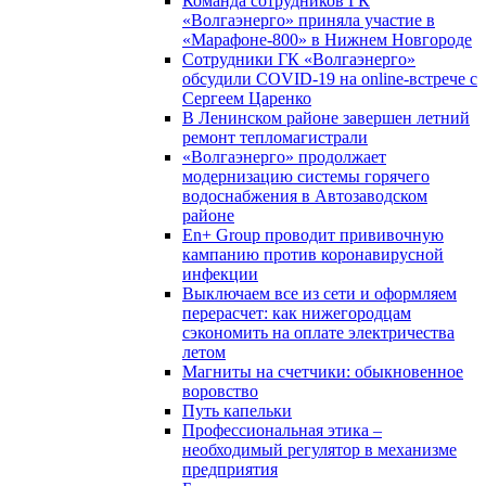
Команда сотрудников ГК
«Волгаэнерго» приняла участие в
«Марафоне-800» в Нижнем Новгороде
Сотрудники ГК «Волгаэнерго»
обсудили COVID-19 на online-встрече с
Сергеем Царенко
В Ленинском районе завершен летний
ремонт тепломагистрали
«Волгаэнерго» продолжает
модернизацию системы горячего
водоснабжения в Автозаводском
районе
En+ Group проводит прививочную
кампанию против коронавирусной
инфекции
Выключаем все из сети и оформляем
перерасчет: как нижегородцам
сэкономить на оплате электричества
летом
Магниты на счетчики: обыкновенное
воровство
Путь капельки
Профессиональная этика –
необходимый регулятор в механизме
предприятия