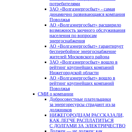
потребителями
ЗАО «Волгаэнергосбыт» - самая
динамично развивающаяся компания
Поволжья
АО «Волгаэнергосбыт» расширило
возможность заочного обслуживания
населения по вопросам
энергоснабжения
АО «Волгаэнергосбыт» гарантирует
бесперебойное энергоснабжение
жителей Московского района
ЗАО «Волгаэнергосбыт» вошло в
рейтинг крупнейших компаний
Нижегородской области
АО «Волгаэнергосбыт» вошло в
рейтинг крупнейших компаний
Поволжья
СМИ о компании
Добросовестные плательщики
за энергоресурсы страдают из-за
должников
НИЖЕГОРОДЦАМ РАССКАЗАЛИ,
КАК ЛЕГЧЕ РАСПЛАТИТЬСЯ
С ДОЛГАМИ ЗА ЭЛЕКТРИЧЕСТВО
Должен — не должен: как