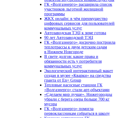
ГК «Волгаэнерго» расширила список
участников льготной жилищной
программы
ЖКХ онлайн: в чём преимущество
цифровых сервисов для пользователей
коммунальных услуг
Автозаводская ТЭЦ к зиме готова
90 лет Автозаводской ТЭЦ
ГК «Волгаэнерго» досрочно построила
теплотрассы к двум детским садам
в Нижнем Новгороде
В свете долгов: какие права и
обязанности есть у потребителя
коммунальных услуг
Экологический интерактивный макет
создан в музее «Кварки» на средства
гранта от En+ Group
Тепловые насосные станции ГК
«Волгаэнерго» стали арт-объектами
«Сделаем мир лучше». Нижегородцы
убрали с берега озера больше 700 кг
мусора
ГК «Волгаэнерго» помогла
первоклассникам собраться в школу