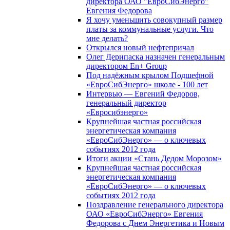
директора ОАО "ЕвроСибЭнерго"
Евгения Федорова
Я хочу уменьшить совокупный размер
платы за коммунальные услуги. Что
мне делать?
Открылся новый нефтепричал
Олег Дерипаска назначен генеральным
директором En+ Group
Под надёжным крылом Подшефной
«ЕвроСибЭнерго» школе - 100 лет
Интервью — Евгений Федоров,
генеральный директор
«Евросибэнерго»
Крупнейшая частная российская
энергетическая компания
«ЕвроСибЭнерго» — о ключевых
событиях 2012 года
Итоги акции «Стань Дедом Морозом»
Крупнейшая частная российская
энергетическая компания
«ЕвроСибЭнерго» — о ключевых
событиях 2012 года
Поздравление генерального директора
ОАО «ЕвроСибЭнерго» Евгения
Федорова с Днем Энергетика и Новым