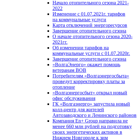
Начало отопительного сезона 2021-
2022
Изменение с 01.07.2021г. тарифов
на коммунальные услуги
Карта отключений энергоресурсов
Завершение отопительного сезона
О начале отопительного сезона 2020-
2021гг.
Об изменении тарифов на
коммунальные услуги с 01.07.2020г.
Завершение отопительного сезона
«ВолгаЭнерго» окажет помощь
ветеранам ВОВ
Потребителям «Волгаэнергосбыта»
проведут корректировку платы за
отопление
«Волгаэнергосбыт» открыл новый
офис обслуживания
ГК «Волгаэнерго» запустила новый
колл-центр для жителей
Автозаводского и Ленинского районов
Компания En+ Group направила не
менее 660 млн рублей на подготовку
своих энергетических активов в
Нижнем Новгороде к зим