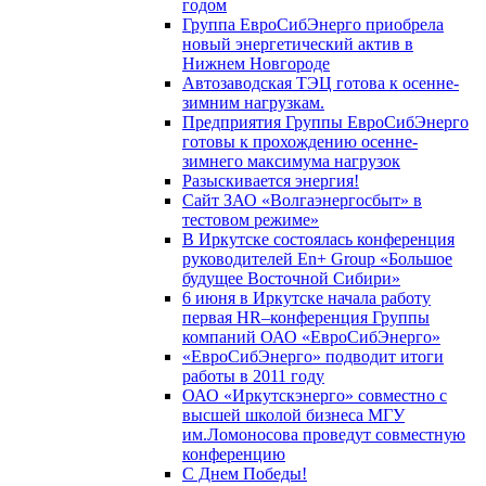
годом
Группа ЕвроСибЭнерго приобрела
новый энергетический актив в
Нижнем Новгороде
Автозаводская ТЭЦ готова к осенне-
зимним нагрузкам.
Предприятия Группы ЕвроСибЭнерго
готовы к прохождению осенне-
зимнего максимума нагрузок
Разыскивается энергия!
Сайт ЗАО «Волгаэнергосбыт» в
тестовом режиме»
В Иркутске состоялась конференция
руководителей En+ Group «Большое
будущее Восточной Сибири»
6 июня в Иркутске начала работу
первая HR–конференция Группы
компаний ОАО «ЕвроСибЭнерго»
«ЕвроСибЭнерго» подводит итоги
работы в 2011 году
ОАО «Иркутскэнерго» совместно с
высшей школой бизнеса МГУ
им.Ломоносова проведут совместную
конференцию
С Днем Победы!