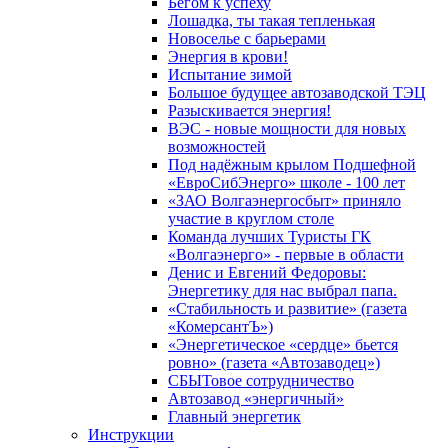
Бегом к успеху
Лошадка, ты такая тепленькая
Новоселье с барьерами
Энергия в крови!
Испытание зимой
Большое будущее автозаводской ТЭЦ
Разыскивается энергия!
ВЭС - новые мощности для новых
возможностей
Под надёжным крылом Подшефной
«ЕвроСибЭнерго» школе - 100 лет
«ЗАО Волгаэнергосбыт» приняло
участие в круглом столе
Команда лучших Туристы ГК
«Волгаэнерго» - первые в области
Денис и Евгений Федоровы:
Энергетику для нас выбрал папа.
«Стабильность и развитие» (газета
«КомерсантЪ»)
«Энергетическое «сердце» бьется
ровно» (газета «Автозаводец»)
СБЫТовое сотрудничество
Автозавод «энергичный»
Главный энергетик
Инструкции