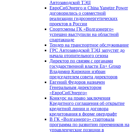
Автозаводской ТЭЦ
ЕвроСибЭнерго и China Yangtze Power
договорились о совместной
реализации гидроэнергетических
проектов в России
Спортсмены ГК «Волгаэнерго»
успешно выступили на областной
спартакиаде
Тендер на транспортное обслуживание
ГРС Автозаводской ТЭЦ запустят до
начала отопительного сезона
Директор по связям с органами
государственной власти En+ Group
Владимир Кирюхин избран
председателем совета директоров
Евгений Федоров назначен
Генеральным директором
«ЕвроСибЭнерго»
Конкурс на право заключения
Кредитного соглашения об открытие
кредитной линии и договора
кредитования в форме овердрафт
В ГК «Волгаэнерго» стартовала
программа по развитию преемников на
управленческие позиции в