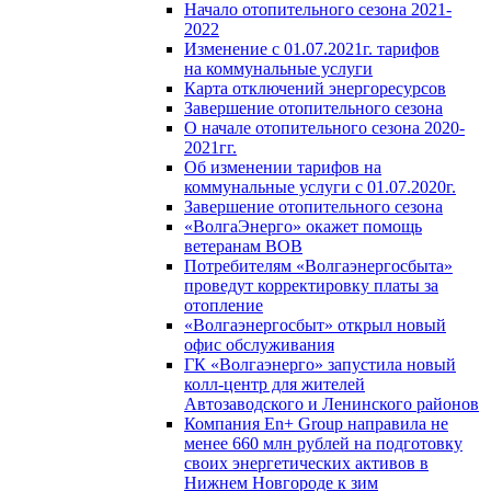
Начало отопительного сезона 2021-
2022
Изменение с 01.07.2021г. тарифов
на коммунальные услуги
Карта отключений энергоресурсов
Завершение отопительного сезона
О начале отопительного сезона 2020-
2021гг.
Об изменении тарифов на
коммунальные услуги с 01.07.2020г.
Завершение отопительного сезона
«ВолгаЭнерго» окажет помощь
ветеранам ВОВ
Потребителям «Волгаэнергосбыта»
проведут корректировку платы за
отопление
«Волгаэнергосбыт» открыл новый
офис обслуживания
ГК «Волгаэнерго» запустила новый
колл-центр для жителей
Автозаводского и Ленинского районов
Компания En+ Group направила не
менее 660 млн рублей на подготовку
своих энергетических активов в
Нижнем Новгороде к зим