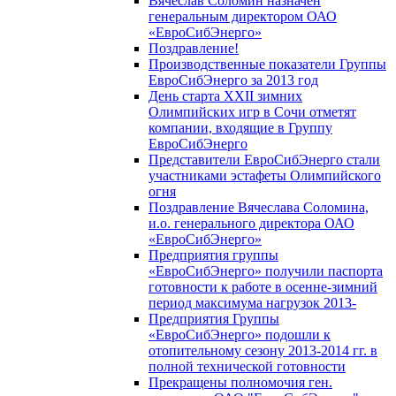
Вячеслав Соломин назначен
генеральным директором ОАО
«ЕвроСибЭнерго»
Поздравление!
Производственные показатели Группы
ЕвроСибЭнерго за 2013 год
День старта XXII зимних
Олимпийских игр в Сочи отметят
компании, входящие в Группу
ЕвроСибЭнерго
Представители ЕвроСибЭнерго стали
участниками эстафеты Олимпийского
огня
Поздравление Вячеслава Соломина,
и.о. генерального директора ОАО
«ЕвроСибЭнерго»
Предприятия группы
«ЕвроСибЭнерго» получили паспорта
готовности к работе в осенне-зимний
период максимума нагрузок 2013-
Предприятия Группы
«ЕвроСибЭнерго» подошли к
отопительному сезону 2013-2014 гг. в
полной технической готовности
Прекращены полномочия ген.