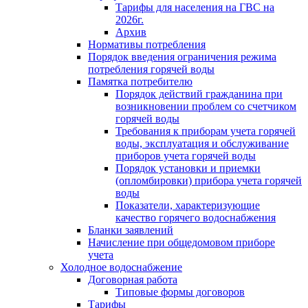
Тарифы для населения на ГВС на
2026г.
Архив
Нормативы потребления
Порядок введения ограничения режима
потребления горячей воды
Памятка потребителю
Порядок действий гражданина при
возникновении проблем со счетчиком
горячей воды
Требования к приборам учета горячей
воды, эксплуатация и обслуживание
приборов учета горячей воды
Порядок установки и приемки
(опломбировки) прибора учета горячей
воды
Показатели, характеризующие
качество горячего водоснабжения
Бланки заявлений
Начисление при общедомовом приборе
учета
Холодное водоснабжение
Договорная работа
Типовые формы договоров
Тарифы