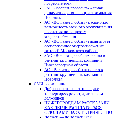
потребителями
ЗАО «Волгаэнергосбыт» - самая
динамично развивающаяся компания
Поволжья
АО «Волгаэнергосбыт» расширило
возможность заочного обслуживания
населения по вопросам
энергоснабжения
АО «Волгаэнергосбыт» гарантирует
бесперебойное энергоснабжение
жителей Московского района
ЗАО «Волгаэнергосбыт» вошло в
рейтинг крупнейших компаний
Нижегородской области
АО «Волгаэнергосбыт» вошло в
рейтинг крупнейших компаний
Поволжья
СМИ о компании
Добросовестные плательщики
за энергоресурсы страдают из-за
должников
НИЖЕГОРОДЦАМ РАССКАЗАЛИ,
КАК ЛЕГЧЕ РАСПЛАТИТЬСЯ
С ДОЛГАМИ ЗА ЭЛЕКТРИЧЕСТВО
Должен — не должен: как