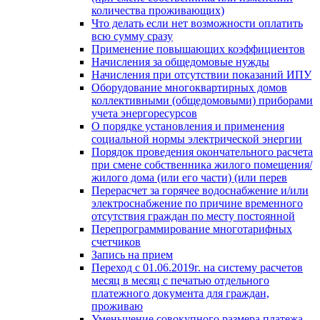
количества проживающих)
Что делать если нет возможности оплатить
всю сумму сразу
Применение повышающих коэффициентов
Начисления за общедомовые нужды
Начисления при отсутствии показаний ИПУ
Оборудование многоквартирных домов
коллективными (общедомовыми) приборами
учета энергоресурсов
О порядке установления и применения
социальной нормы электрической энергии
Порядок проведения окончательного расчета
при смене собственника жилого помещения/
жилого дома (или его части) (или перев
Перерасчет за горячее водоснабжение и/или
электроснабжение по причине временного
отсутствия граждан по месту постоянной
Перепрограммирование многотарифных
счетчиков
Запись на прием
Переход с 01.06.2019г. на систему расчетов
месяц в месяц с печатью отдельного
платежного документа для граждан,
проживаю
Уменьшение совокупного размера платежа