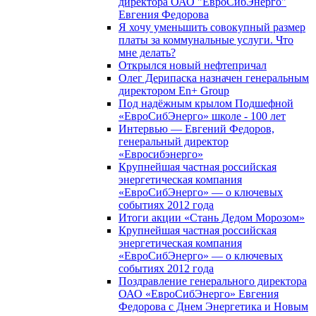
директора ОАО "ЕвроСибЭнерго"
Евгения Федорова
Я хочу уменьшить совокупный размер
платы за коммунальные услуги. Что
мне делать?
Открылся новый нефтепричал
Олег Дерипаска назначен генеральным
директором En+ Group
Под надёжным крылом Подшефной
«ЕвроСибЭнерго» школе - 100 лет
Интервью — Евгений Федоров,
генеральный директор
«Евросибэнерго»
Крупнейшая частная российская
энергетическая компания
«ЕвроСибЭнерго» — о ключевых
событиях 2012 года
Итоги акции «Стань Дедом Морозом»
Крупнейшая частная российская
энергетическая компания
«ЕвроСибЭнерго» — о ключевых
событиях 2012 года
Поздравление генерального директора
ОАО «ЕвроСибЭнерго» Евгения
Федорова с Днем Энергетика и Новым