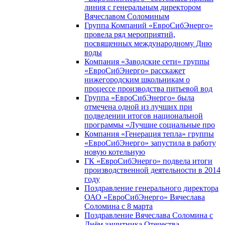
линия с генеральным директором
Вячеславом Соломиным
Группа Компаний «ЕвроСибЭнерго»
провела ряд мероприятий,
посвященных международному Дню
воды
Компания «Заводские сети» группы
«ЕвроСибЭнерго» расскажет
нижегородским школьникам о
процессе производства питьевой вод
Группа «ЕвроСибЭнерго» была
отмечена одной из лучших при
подведении итогов национальной
программы «Лучшие социальные про
Компания «Генерация тепла» группы
«ЕвроСибЭнерго» запустила в работу
новую котельную
ГК «ЕвроСибЭнерго» подвела итоги
производственной деятельности в 2014
году
Поздравление генерального директора
ОАО «ЕвроСибЭнерго» Вячеслава
Соломина с 8 марта
Поздравление Вячеслава Соломина с
Днём защитника Отечества