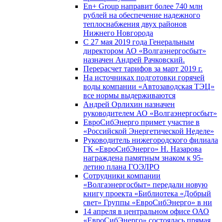
En+ Group направит более 740 млн
рублей на обеспечение надежного
теплоснабжения двух районов
Нижнего Новгорода
С 27 мая 2019 года Генеральным
директором АО «Волгаэнергосбыт»
назначен Андрей Рачковский.
Перерасчет тарифов за март 2019 г.
На источниках подготовки горячей
воды компании «Автозаводская ТЭЦ»
все нормы выдерживаются
Андрей Орлихин назначен
руководителем АО «Волгаэнергосбыт»
ЕвроСибЭнерго примет участие в
«Российской Энергетической Неделе»
Руководитель нижегородского филиала
ГК «ЕвроСибЭнерго» Н. Назарова
награждена памятным знаком к 95-
летию плана ГОЭЛРО
Сотрудники компании
«Волгаэнергосбыт» передали новую
книгу проекта «Библиотека «Добрый
свет» Группы «ЕвроСибЭнерго» в ни
14 апреля в центральном офисе ОАО
«ЕвроСибЭнерго» состоялась прямая