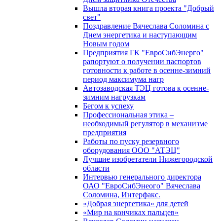
Вышла вторая книга проекта "Добрый
свет"
Поздравление Вячеслава Соломина с
Днем энергетика и наступающим
Новым годом
Предприятия ГК "ЕвроСибЭнерго"
рапортуют о получении паспортов
готовности к работе в осенне-зимний
период максимума нагр
Автозаводская ТЭЦ готова к осенне-
зимним нагрузкам
Бегом к успеху
Профессиональная этика –
необходимый регулятор в механизме
предприятия
Работы по пуску резервного
оборудования ООО "АТЭЦ"
Лучшие изобретатели Нижегородской
области
Интервью генерального директора
ОАО "ЕвроСибЭнеого" Вячеслава
Соломина, Интерфакс.
«Добрая энергетика» для детей
«Мир на кончиках пальцев»