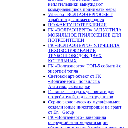
неплательщики вынуждают
коммунальщиков принимать меры
Viber-бот ВОЛГАЭНЕРГОСБЫТ
заработал для нижегородцев
ПО ФАКТУ ПОТРЕБЛЕНИЯ
ГК «ВОЛГАЭНЕРГО» ЗАПУСТИЛА
МОБИЛЬНОЕ ПРИЛОЖЕНИЕ ДЛЯ
ПОТРЕБИТЕЛЕЙ
ГК «ВОЛГАЭНЕРГО» УЛУЧШИЛА
ТЕХОБСЛУЖИВАНИЕ
ТРУБОПРОВОДОВ ДВУХ
КОТЕЛЬНЫХ
ГК «Волгаэнерго»: ТОП-5 событий с
энергией тепла
Световой арт-объект от ГК
«Волгаэнерго» появился в
Автозаводском парке
Главное — создать условия: и для
потребителей, и для сотрудников
Серию экологических мультфильмов
создали юные нижегородцы на грант
от En+ Group
ГК «Волгаэнерго» завершила
очередной этап модернизации
объектов внутренней инфраструктуры