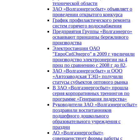
технической области
ЗАО «Волгаэнергосбыт» объявляет о
проведении открытого конкурса
График профилактического ремонта
систем горячего водоснабжения
Предприятия Группы «Волгаэнерго»
осваивают принципы бережливого
производства
Электростанции ОАО
"ЕвроСибЭнерго" в 2009 г увеличили
производство электроэнергии на 4
проц по сравнению с 2008 г до 82,
ЗАО «Волгаэнергосбыт» и ООО
«Автозаводская ТЭЦ» получили
статусы субъектов оптового рынка
В ЗАО «Волгаэнергосбыт» прошла
серия корпоративных тренингов по
программе «Генерация лидерства»
Руководители ЗАО «Волгаэнергосбыт»
поздравили воспитанников
подшефного дошкольного
образовательного учреждения с
праздни
АО «Волгаэнергосбыт»
совершенствует формы работы с