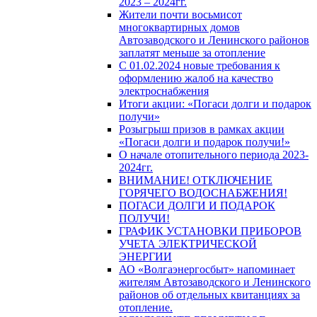
2023 – 2024гг.
Жители почти восьмисот
многоквартирных домов
Автозаводского и Ленинского районов
заплатят меньше за отопление
С 01.02.2024 новые требования к
оформлению жалоб на качество
электроснабжения
Итоги акции: «Погаси долги и подарок
получи»
Розыгрыш призов в рамках акции
«Погаси долги и подарок получи!»
О начале отопительного периода 2023-
2024гг.
ВНИМАНИЕ! ОТКЛЮЧЕНИЕ
ГОРЯЧЕГО ВОДОСНАБЖЕНИЯ!
ПОГАСИ ДОЛГИ И ПОДАРОК
ПОЛУЧИ!
ГРАФИК УСТАНОВКИ ПРИБОРОВ
УЧЕТА ЭЛЕКТРИЧЕСКОЙ
ЭНЕРГИИ
АО «Волгаэнергосбыт» напоминает
жителям Автозаводского и Ленинского
районов об отдельных квитанциях за
отопление.