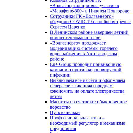
Команда сотрудников ГК
«Волгаэнерго» приняла участие в
«Марафоне-800» в Нижнем Новгороде
Сотрудники ГК «Волгаэнерго»
обсудили COVID-19 на online-встрече с
Сергеем Царенко
В Ленинском районе завершен летний
ремонт тепломагистрали
«Волгаэнерго» продолжает
модернизацию системы горячего
водоснабжения в Автозаводском
районе
En+ Group проводит прививочную
кампанию против коронавирусной
инфекции
Выключаем все из сети и оформляем
перерасчет: как нижегородцам
сэкономить на оплате электричества
летом
Магниты на счетчики: обыкновенное
воровство
Путь капельки
Профессиональная этика –
необходимый регулятор в механизме
предприятия