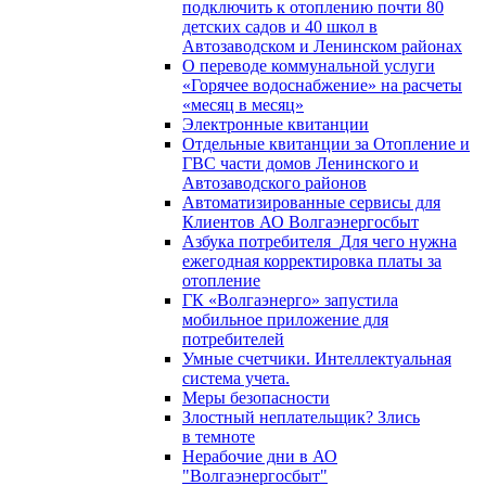
подключить к отоплению почти 80
детских садов и 40 школ в
Автозаводском и Ленинском районах
О переводе коммунальной услуги
«Горячее водоснабжение» на расчеты
«месяц в месяц»
Электронные квитанции
Отдельные квитанции за Отопление и
ГВС части домов Ленинского и
Автозаводского районов
Автоматизированные сервисы для
Клиентов АО Волгаэнергосбыт
Азбука потребителя_Для чего нужна
ежегодная корректировка платы за
отопление
ГК «Волгаэнерго» запустила
мобильное приложение для
потребителей
Умные счетчики. Интеллектуальная
система учета.
Меры безопасности
Злостный неплательщик? Злись
в темноте
Нерабочие дни в АО
"Волгаэнергосбыт"