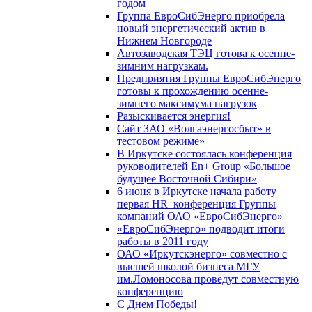
годом
Группа ЕвроСибЭнерго приобрела
новый энергетический актив в
Нижнем Новгороде
Автозаводская ТЭЦ готова к осенне-
зимним нагрузкам.
Предприятия Группы ЕвроСибЭнерго
готовы к прохождению осенне-
зимнего максимума нагрузок
Разыскивается энергия!
Сайт ЗАО «Волгаэнергосбыт» в
тестовом режиме»
В Иркутске состоялась конференция
руководителей En+ Group «Большое
будущее Восточной Сибири»
6 июня в Иркутске начала работу
первая HR–конференция Группы
компаний ОАО «ЕвроСибЭнерго»
«ЕвроСибЭнерго» подводит итоги
работы в 2011 году
ОАО «Иркутскэнерго» совместно с
высшей школой бизнеса МГУ
им.Ломоносова проведут совместную
конференцию
С Днем Победы!