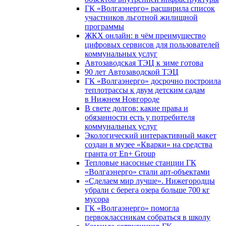
ГК «Волгаэнерго» расширила список
участников льготной жилищной
программы
ЖКХ онлайн: в чём преимущество
цифровых сервисов для пользователей
коммунальных услуг
Автозаводская ТЭЦ к зиме готова
90 лет Автозаводской ТЭЦ
ГК «Волгаэнерго» досрочно построила
теплотрассы к двум детским садам
в Нижнем Новгороде
В свете долгов: какие права и
обязанности есть у потребителя
коммунальных услуг
Экологический интерактивный макет
создан в музее «Кварки» на средства
гранта от En+ Group
Тепловые насосные станции ГК
«Волгаэнерго» стали арт-объектами
«Сделаем мир лучше». Нижегородцы
убрали с берега озера больше 700 кг
мусора
ГК «Волгаэнерго» помогла
первоклассникам собраться в школу