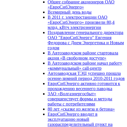
Общее собрание акционеров ОАО
«ЕвроСибЭнерго»
Всемирный день воды
В 2011 г. электростанции ОАО
«ЕвроСибЭнерго» произвели 80,4
млрд. кВтч электроэнергии
Поздравление генерального директора
ОАО "ЕвроСибЭнерго" Евгения
Федорова с Днем Энергетика и Новым
годом
В Автозаводском районе стартовала
акция «В свободном доступе»
В Автозаводском районе начал работу
«коммунальный» call-центр
Автозаводская ТЭЦ успешно прошла
осенне-зимний период 2010-2011 годов
ЕвроСибЭнерго активно готовится к
прохождению весеннего паводка
ЗАО «Волгаэнергосбыт»
совершенствует формы и методы
работы с потребителями
80 лет «сказке из железа и бетона»
ЕвроСибЭнерго вводит в
эксплуатацию новый
газораспределительный пункт на