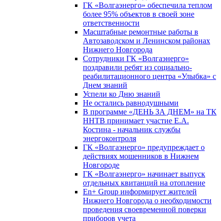
ГК «Волгаэнерго» обеспечила теплом
более 95% объектов в своей зоне
ответственности
Масштабные ремонтные работы в
Автозаводском и Ленинском районах
Нижнего Новгорода
Сотрудники ГК «Волгаэнерго»
поздравили ребят из социально-
реабилитационного центра «Улыбка» с
Днем знаний
Успели ко Дню знаний
Не остались равнодушными
В программе «ДЕНЬ ЗА ДНЕМ» на ТК
ННТВ принимает участие Е.А.
Костина - начальник службы
энергоконтроля
ГК «Волгаэнерго» предупреждает о
действиях мошенников в Нижнем
Новгороде
ГК «Волгаэнерго» начинает выпуск
отдельных квитанций на отопление
En+ Group информирует жителей
Нижнего Новгорода о необходимости
проведения своевременной поверки
приборов учета