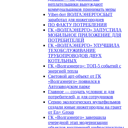
неплательщики вынуждают
коммунальщиков принимать меры
Viber-бот ВОЛГАЭНЕРГОСБЫТ
заработал для нижегородцев
ПО ФАКТУ ПОТРЕБЛЕНИЯ
ГК «ВОЛГАЭНЕРГО» ЗАПУСТИЛА
МОБИЛЬНОЕ ПРИЛОЖЕНИЕ ДЛЯ
ПОТРЕБИТЕЛЕЙ
ГК «ВОЛГАЭНЕРГО» УЛУЧШИЛА
ТЕХОБСЛУЖИВАНИЕ
ТРУБОПРОВОДОВ ДВУХ
КОТЕЛЬНЫХ
ГК «Волгаэнерго»: ТОП-5 событий с
энергией тепла
Световой арт-объект от ГК
«Волгаэнерго» появился в
Автозаводском парке
Главное — создать условия: и для
потребителей, и для сотрудников
Серию экологических мультфильмов
создали юные нижегородцы на грант
от En+ Group
ГК «Волгаэнерго» завершила
очередной этап модернизации
объектов внутренней инфраструктуры