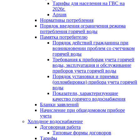
Тарифы для населения на ГВС на
2026г.
Архив
Нормативы потребления
Порядок введения ограничения режима
потребления горячей воды
Памятка потребителю
Порядок действий гражданина при
возникновении проблем со счетчиком
горячей воды
Требования к приборам учета горячей
воды, эксплуатация и обслуживание
приборов учета горячей воды
Порядок установки и приемки
(опломбировки) прибора учета горячей
воды
Показатели, характеризующие
качество горячего водоснабжения
Бланки заявлений
Начисление при общедомовом приборе
учета
Холодное водоснабжение
Договорная работа
Типовые формы договоров
Тарифы