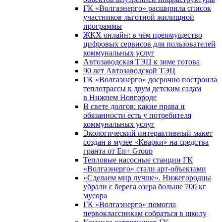
ГК «Волгаэнерго» расширила список
участников льготной жилищной
программы
ЖКХ онлайн: в чём преимущество
цифровых сервисов для пользователей
коммунальных услуг
Автозаводская ТЭЦ к зиме готова
90 лет Автозаводской ТЭЦ
ГК «Волгаэнерго» досрочно построила
теплотрассы к двум детским садам
в Нижнем Новгороде
В свете долгов: какие права и
обязанности есть у потребителя
коммунальных услуг
Экологический интерактивный макет
создан в музее «Кварки» на средства
гранта от En+ Group
Тепловые насосные станции ГК
«Волгаэнерго» стали арт-объектами
«Сделаем мир лучше». Нижегородцы
убрали с берега озера больше 700 кг
мусора
ГК «Волгаэнерго» помогла
первоклассникам собраться в школу