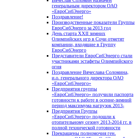
Вячеслав Соломин назначен
генеральным директором ОАО
«ЕвроСибЭнерго»
Поздравление!
Производственные показатели Группы
ЕвроСибЭнерго за 2013 год
День старта XXII зимних
Олимпийских игр в Сочи отметят
компании, входящие в Группу
ЕвроСибЭнерго
Представители ЕвроСибЭнерго стали
участниками эстафеты Олимпийского
огня
Поздравление Вячеслава Соломина,
и.о. генерального директора ОАО
«ЕвроСибЭнерго»
Предприятия группы
«ЕвроСибЭнерго» получили паспорта
готовности к работе в осенне-зимний
период максимума нагрузок 2013-
Предприятия Группы
«ЕвроСибЭнерго» подошли к
отопительному сезону 2013-2014 гг. в
полной технической готовности
Прекращены полномочия ген.