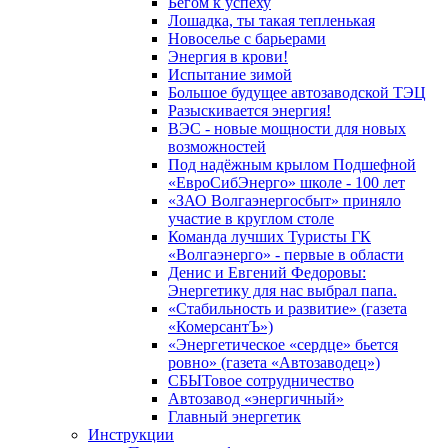
Бегом к успеху
Лошадка, ты такая тепленькая
Новоселье с барьерами
Энергия в крови!
Испытание зимой
Большое будущее автозаводской ТЭЦ
Разыскивается энергия!
ВЭС - новые мощности для новых
возможностей
Под надёжным крылом Подшефной
«ЕвроСибЭнерго» школе - 100 лет
«ЗАО Волгаэнергосбыт» приняло
участие в круглом столе
Команда лучших Туристы ГК
«Волгаэнерго» - первые в области
Денис и Евгений Федоровы:
Энергетику для нас выбрал папа.
«Стабильность и развитие» (газета
«КомерсантЪ»)
«Энергетическое «сердце» бьется
ровно» (газета «Автозаводец»)
СБЫТовое сотрудничество
Автозавод «энергичный»
Главный энергетик
Инструкции