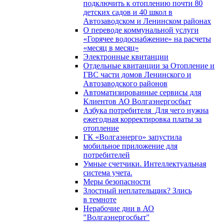
подключить к отоплению почти 80
детских садов и 40 школ в
Автозаводском и Ленинском районах
О переводе коммунальной услуги
«Горячее водоснабжение» на расчеты
«месяц в месяц»
Электронные квитанции
Отдельные квитанции за Отопление и
ГВС части домов Ленинского и
Автозаводского районов
Автоматизированные сервисы для
Клиентов АО Волгаэнергосбыт
Азбука потребителя_Для чего нужна
ежегодная корректировка платы за
отопление
ГК «Волгаэнерго» запустила
мобильное приложение для
потребителей
Умные счетчики. Интеллектуальная
система учета.
Меры безопасности
Злостный неплательщик? Злись
в темноте
Нерабочие дни в АО
"Волгаэнергосбыт"