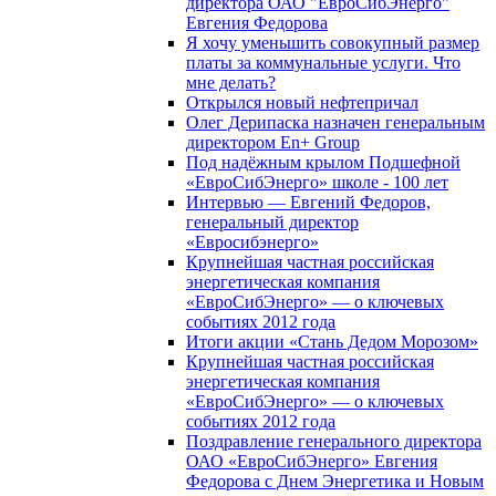
директора ОАО "ЕвроСибЭнерго"
Евгения Федорова
Я хочу уменьшить совокупный размер
платы за коммунальные услуги. Что
мне делать?
Открылся новый нефтепричал
Олег Дерипаска назначен генеральным
директором En+ Group
Под надёжным крылом Подшефной
«ЕвроСибЭнерго» школе - 100 лет
Интервью — Евгений Федоров,
генеральный директор
«Евросибэнерго»
Крупнейшая частная российская
энергетическая компания
«ЕвроСибЭнерго» — о ключевых
событиях 2012 года
Итоги акции «Стань Дедом Морозом»
Крупнейшая частная российская
энергетическая компания
«ЕвроСибЭнерго» — о ключевых
событиях 2012 года
Поздравление генерального директора
ОАО «ЕвроСибЭнерго» Евгения
Федорова с Днем Энергетика и Новым