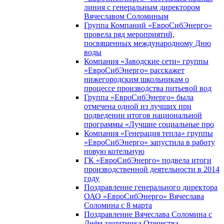
линия с генеральным директором
Вячеславом Соломиным
Группа Компаний «ЕвроСибЭнерго»
провела ряд мероприятий,
посвященных международному Дню
воды
Компания «Заводские сети» группы
«ЕвроСибЭнерго» расскажет
нижегородским школьникам о
процессе производства питьевой вод
Группа «ЕвроСибЭнерго» была
отмечена одной из лучших при
подведении итогов национальной
программы «Лучшие социальные про
Компания «Генерация тепла» группы
«ЕвроСибЭнерго» запустила в работу
новую котельную
ГК «ЕвроСибЭнерго» подвела итоги
производственной деятельности в 2014
году
Поздравление генерального директора
ОАО «ЕвроСибЭнерго» Вячеслава
Соломина с 8 марта
Поздравление Вячеслава Соломина с
Днём защитника Отечества