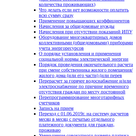
количества проживающих)
Что делать если нет возможности оплатить
всю сумму сразу
Применение повышающих коэффициентов
Начисления за общедомовые нужды
Начисления при отсутствии показаний ИПУ
Оборудование многоквартирных домов
коллективными (общедомовыми) приборами
учета энергоресурсов
О порядке установления и применения
социальной нормы электрической энергии
Порядок проведения окончательного расчета
при смене собственника жилого помещения/
жилого дома (или его части) (или перев
Перерасчет за горячее водоснабжение и/или
электроснабжение по причине временного
отсутствия граждан по месту постоянной
Перепрограммирование многотарифных
счетчиков
Запись на прием
Переход с 01.06.2019г. на систему расчетов
месяц в месяц с печатью отдельного
платежного документа для граждан,
проживаю
Уменьшение совокупного размера платежа