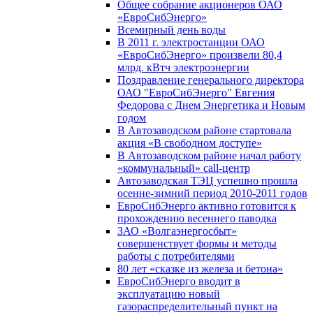
Общее собрание акционеров ОАО
«ЕвроСибЭнерго»
Всемирный день воды
В 2011 г. электростанции ОАО
«ЕвроСибЭнерго» произвели 80,4
млрд. кВтч электроэнергии
Поздравление генерального директора
ОАО "ЕвроСибЭнерго" Евгения
Федорова с Днем Энергетика и Новым
годом
В Автозаводском районе стартовала
акция «В свободном доступе»
В Автозаводском районе начал работу
«коммунальный» call-центр
Автозаводская ТЭЦ успешно прошла
осенне-зимний период 2010-2011 годов
ЕвроСибЭнерго активно готовится к
прохождению весеннего паводка
ЗАО «Волгаэнергосбыт»
совершенствует формы и методы
работы с потребителями
80 лет «сказке из железа и бетона»
ЕвроСибЭнерго вводит в
эксплуатацию новый
газораспределительный пункт на