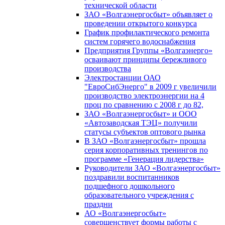
технической области
ЗАО «Волгаэнергосбыт» объявляет о
проведении открытого конкурса
График профилактического ремонта
систем горячего водоснабжения
Предприятия Группы «Волгаэнерго»
осваивают принципы бережливого
производства
Электростанции ОАО
"ЕвроСибЭнерго" в 2009 г увеличили
производство электроэнергии на 4
проц по сравнению с 2008 г до 82,
ЗАО «Волгаэнергосбыт» и ООО
«Автозаводская ТЭЦ» получили
статусы субъектов оптового рынка
В ЗАО «Волгаэнергосбыт» прошла
серия корпоративных тренингов по
программе «Генерация лидерства»
Руководители ЗАО «Волгаэнергосбыт»
поздравили воспитанников
подшефного дошкольного
образовательного учреждения с
праздни
АО «Волгаэнергосбыт»
совершенствует формы работы с