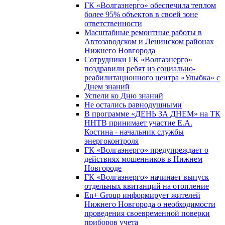
ГК «Волгаэнерго» обеспечила теплом
более 95% объектов в своей зоне
ответственности
Масштабные ремонтные работы в
Автозаводском и Ленинском районах
Нижнего Новгорода
Сотрудники ГК «Волгаэнерго»
поздравили ребят из социально-
реабилитационного центра «Улыбка» с
Днем знаний
Успели ко Дню знаний
Не остались равнодушными
В программе «ДЕНЬ ЗА ДНЕМ» на ТК
ННТВ принимает участие Е.А.
Костина - начальник службы
энергоконтроля
ГК «Волгаэнерго» предупреждает о
действиях мошенников в Нижнем
Новгороде
ГК «Волгаэнерго» начинает выпуск
отдельных квитанций на отопление
En+ Group информирует жителей
Нижнего Новгорода о необходимости
проведения своевременной поверки
приборов учета