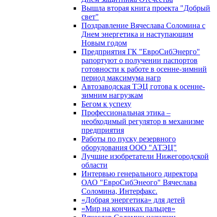
Вышла вторая книга проекта "Добрый
свет"
Поздравление Вячеслава Соломина с
Днем энергетика и наступающим
Новым годом
Предприятия ГК "ЕвроСибЭнерго"
рапортуют о получении паспортов
готовности к работе в осенне-зимний
период максимума нагр
Автозаводская ТЭЦ готова к осенне-
зимним нагрузкам
Бегом к успеху
Профессиональная этика –
необходимый регулятор в механизме
предприятия
Работы по пуску резервного
оборудования ООО "АТЭЦ"
Лучшие изобретатели Нижегородской
области
Интервью генерального директора
ОАО "ЕвроСибЭнеого" Вячеслава
Соломина, Интерфакс.
«Добрая энергетика» для детей
«Мир на кончиках пальцев»