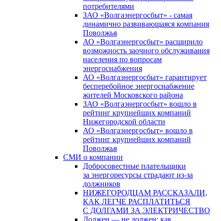
потребителями
ЗАО «Волгаэнергосбыт» - самая
динамично развивающаяся компания
Поволжья
АО «Волгаэнергосбыт» расширило
возможность заочного обслуживания
населения по вопросам
энергоснабжения
АО «Волгаэнергосбыт» гарантирует
бесперебойное энергоснабжение
жителей Московского района
ЗАО «Волгаэнергосбыт» вошло в
рейтинг крупнейших компаний
Нижегородской области
АО «Волгаэнергосбыт» вошло в
рейтинг крупнейших компаний
Поволжья
СМИ о компании
Добросовестные плательщики
за энергоресурсы страдают из-за
должников
НИЖЕГОРОДЦАМ РАССКАЗАЛИ,
КАК ЛЕГЧЕ РАСПЛАТИТЬСЯ
С ДОЛГАМИ ЗА ЭЛЕКТРИЧЕСТВО
Должен — не должен: как