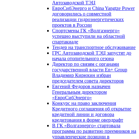
Автозаводской ТЭЦ
ЕвроСибЭнерго и China Yangtze Power
договорились о совместной
реализации гидроэнергетических
проектов в России
Спортсмены ГК «Волгаэнерго»
успешно выступили на областной
спартакиаде
Тендер на транспортное обслуживание
ГРС Автозаводской ТЭЦ запустят до
начала отопительного сезона
Директор по связям с органами
государственной власти En+ Group
Владимир Кирюхин избран
председателем совета директоров
Евгений Федоров назначен
Генеральным директором
«ЕвроСибЭнерго»
Конкурс на право заключения
Кредитного соглашения об открытие
кредитной линии и договора
кредитования в форме овердрафт
В ГК «Волгаэнерго» стартовала
программа по развитию преемников на
управленческие позиции в