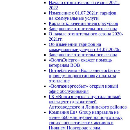
Начало отопительного сезона 2021-
2022
Изменение с 01.07.2021г. тарифов
на коммунальные услуги
Карта отключений энергоресурсов
Завершение отопительного сезона
О начале отопительного сезона 2020-
2021гг.
Об изменении тарифов на
коммунальные услуги с 01.07.2020г.
Завершение отопительного сезона
«ВолгаЭнерго» окажет помощь
ветеранам ВОВ
Потребителям «Волгаэнергосбыта»
проведут корректировку платы за
отопление
«Волгаэнергосбыт» открыл новый
офис обслуживания
ГК «Волгаэнерго» запустила новый
колл-центр для жителей
Автозаводского и Ленинского районов
Компания En+ Group направила не
менее 660 млн рублей на подготовку
своих энергетических активов в
Нижнем Новгороде к зим