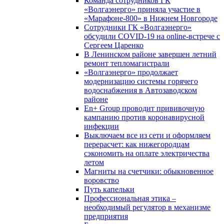
Команда сотрудников ГК
«Волгаэнерго» приняла участие в
«Марафоне-800» в Нижнем Новгороде
Сотрудники ГК «Волгаэнерго»
обсудили COVID-19 на online-встрече с
Сергеем Царенко
В Ленинском районе завершен летний
ремонт тепломагистрали
«Волгаэнерго» продолжает
модернизацию системы горячего
водоснабжения в Автозаводском
районе
En+ Group проводит прививочную
кампанию против коронавирусной
инфекции
Выключаем все из сети и оформляем
перерасчет: как нижегородцам
сэкономить на оплате электричества
летом
Магниты на счетчики: обыкновенное
воровство
Путь капельки
Профессиональная этика –
необходимый регулятор в механизме
предприятия