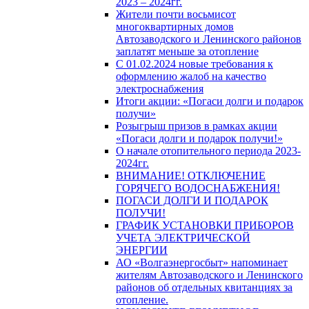
2023 – 2024гг.
Жители почти восьмисот
многоквартирных домов
Автозаводского и Ленинского районов
заплатят меньше за отопление
С 01.02.2024 новые требования к
оформлению жалоб на качество
электроснабжения
Итоги акции: «Погаси долги и подарок
получи»
Розыгрыш призов в рамках акции
«Погаси долги и подарок получи!»
О начале отопительного периода 2023-
2024гг.
ВНИМАНИЕ! ОТКЛЮЧЕНИЕ
ГОРЯЧЕГО ВОДОСНАБЖЕНИЯ!
ПОГАСИ ДОЛГИ И ПОДАРОК
ПОЛУЧИ!
ГРАФИК УСТАНОВКИ ПРИБОРОВ
УЧЕТА ЭЛЕКТРИЧЕСКОЙ
ЭНЕРГИИ
АО «Волгаэнергосбыт» напоминает
жителям Автозаводского и Ленинского
районов об отдельных квитанциях за
отопление.