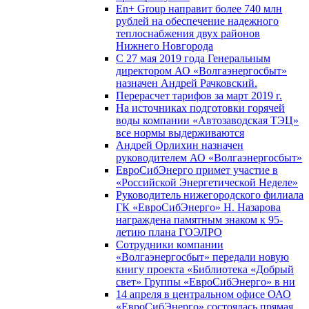
En+ Group направит более 740 млн
рублей на обеспечение надежного
теплоснабжения двух районов
Нижнего Новгорода
С 27 мая 2019 года Генеральным
директором АО «Волгаэнергосбыт»
назначен Андрей Рачковский.
Перерасчет тарифов за март 2019 г.
На источниках подготовки горячей
воды компании «Автозаводская ТЭЦ»
все нормы выдерживаются
Андрей Орлихин назначен
руководителем АО «Волгаэнергосбыт»
ЕвроСибЭнерго примет участие в
«Российской Энергетической Неделе»
Руководитель нижегородского филиала
ГК «ЕвроСибЭнерго» Н. Назарова
награждена памятным знаком к 95-
летию плана ГОЭЛРО
Сотрудники компании
«Волгаэнергосбыт» передали новую
книгу проекта «Библиотека «Добрый
свет» Группы «ЕвроСибЭнерго» в ни
14 апреля в центральном офисе ОАО
«ЕвроСибЭнерго» состоялась прямая