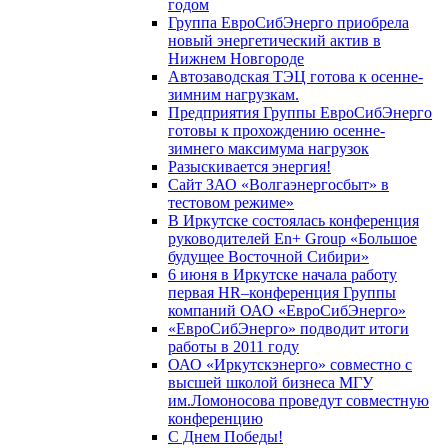
годом
Группа ЕвроСибЭнерго приобрела
новый энергетический актив в
Нижнем Новгороде
Автозаводская ТЭЦ готова к осенне-
зимним нагрузкам.
Предприятия Группы ЕвроСибЭнерго
готовы к прохождению осенне-
зимнего максимума нагрузок
Разыскивается энергия!
Сайт ЗАО «Волгаэнергосбыт» в
тестовом режиме»
В Иркутске состоялась конференция
руководителей En+ Group «Большое
будущее Восточной Сибири»
6 июня в Иркутске начала работу
первая HR–конференция Группы
компаний ОАО «ЕвроСибЭнерго»
«ЕвроСибЭнерго» подводит итоги
работы в 2011 году
ОАО «Иркутскэнерго» совместно с
высшей школой бизнеса МГУ
им.Ломоносова проведут совместную
конференцию
С Днем Победы!