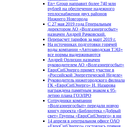
En+ Group направит более 740 млн
рублей на обеспечение надежного
теплоснабжения двух районов
Нижнего Новгорода
С 27 мая 2019 года Генеральным
директором АО «Волгаэнергосбыт»
назначен Андрей Рачковский.
Перерасчет тарифов за март 2019 г.
На источниках подготовки горячей
воды компании «Автозаводская ТЭЦ»
все нормы выдерживаются
Андрей Орлихин назначен
руководителем АО «Волгаэнергосбыт»
ЕвроСибЭнерго примет участие в
«Российской Энергетической Неделе»
Руководитель нижегородского филиала
ГК «ЕвроСибЭнерго» Н. Назарова
награждена памятным знаком к 95-
летию плана ГОЭЛРО
Сотрудники компании
«Волгаэнергосбыт» передали новую
книгу проекта «Библиотека «Добрый
свет» Группы «ЕвроСибЭнерго» в ни
14 апреля в центральном офисе ОАО
«ЕвроСибЭнерго» состоялась прямая