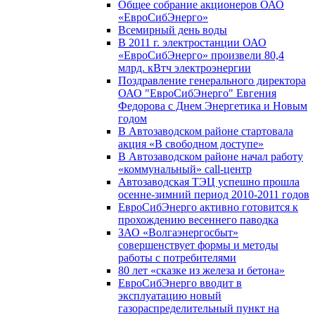
Общее собрание акционеров ОАО
«ЕвроСибЭнерго»
Всемирный день воды
В 2011 г. электростанции ОАО
«ЕвроСибЭнерго» произвели 80,4
млрд. кВтч электроэнергии
Поздравление генерального директора
ОАО "ЕвроСибЭнерго" Евгения
Федорова с Днем Энергетика и Новым
годом
В Автозаводском районе стартовала
акция «В свободном доступе»
В Автозаводском районе начал работу
«коммунальный» call-центр
Автозаводская ТЭЦ успешно прошла
осенне-зимний период 2010-2011 годов
ЕвроСибЭнерго активно готовится к
прохождению весеннего паводка
ЗАО «Волгаэнергосбыт»
совершенствует формы и методы
работы с потребителями
80 лет «сказке из железа и бетона»
ЕвроСибЭнерго вводит в
эксплуатацию новый
газораспределительный пункт на