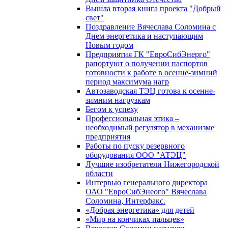
Вышла вторая книга проекта "Добрый
свет"
Поздравление Вячеслава Соломина с
Днем энергетика и наступающим
Новым годом
Предприятия ГК "ЕвроСибЭнерго"
рапортуют о получении паспортов
готовности к работе в осенне-зимний
период максимума нагр
Автозаводская ТЭЦ готова к осенне-
зимним нагрузкам
Бегом к успеху
Профессиональная этика –
необходимый регулятор в механизме
предприятия
Работы по пуску резервного
оборудования ООО "АТЭЦ"
Лучшие изобретатели Нижегородской
области
Интервью генерального директора
ОАО "ЕвроСибЭнеого" Вячеслава
Соломина, Интерфакс.
«Добрая энергетика» для детей
«Мир на кончиках пальцев»