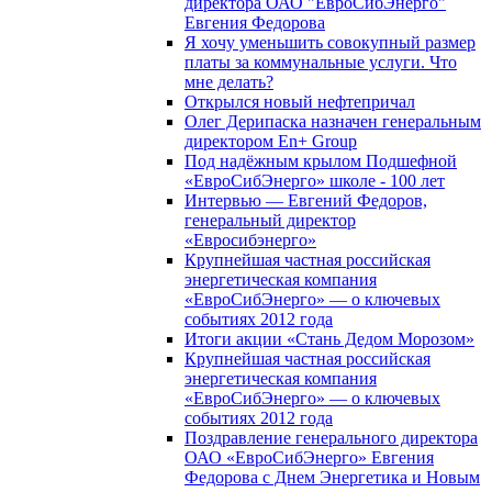
директора ОАО "ЕвроСибЭнерго"
Евгения Федорова
Я хочу уменьшить совокупный размер
платы за коммунальные услуги. Что
мне делать?
Открылся новый нефтепричал
Олег Дерипаска назначен генеральным
директором En+ Group
Под надёжным крылом Подшефной
«ЕвроСибЭнерго» школе - 100 лет
Интервью — Евгений Федоров,
генеральный директор
«Евросибэнерго»
Крупнейшая частная российская
энергетическая компания
«ЕвроСибЭнерго» — о ключевых
событиях 2012 года
Итоги акции «Стань Дедом Морозом»
Крупнейшая частная российская
энергетическая компания
«ЕвроСибЭнерго» — о ключевых
событиях 2012 года
Поздравление генерального директора
ОАО «ЕвроСибЭнерго» Евгения
Федорова с Днем Энергетика и Новым