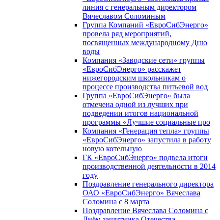
линия с генеральным директором
Вячеславом Соломиным
Группа Компаний «ЕвроСибЭнерго»
провела ряд мероприятий,
посвященных международному Дню
воды
Компания «Заводские сети» группы
«ЕвроСибЭнерго» расскажет
нижегородским школьникам о
процессе производства питьевой вод
Группа «ЕвроСибЭнерго» была
отмечена одной из лучших при
подведении итогов национальной
программы «Лучшие социальные про
Компания «Генерация тепла» группы
«ЕвроСибЭнерго» запустила в работу
новую котельную
ГК «ЕвроСибЭнерго» подвела итоги
производственной деятельности в 2014
году
Поздравление генерального директора
ОАО «ЕвроСибЭнерго» Вячеслава
Соломина с 8 марта
Поздравление Вячеслава Соломина с
Днём защитника Отечества