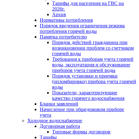
Тарифы для населения на ГВС на
2026г.
Архив
Нормативы потребления
Порядок введения ограничения режима
потребления горячей воды
Памятка потребителю
Порядок действий гражданина при
возникновении проблем со счетчиком
горячей воды
Требования к приборам учета горячей
воды, эксплуатация и обслуживание
приборов учета горячей воды
Порядок установки и приемки
(опломбировки) прибора учета горячей
воды
Показатели, характеризующие
качество горячего водоснабжения
Бланки заявлений
Начисление при общедомовом приборе
учета
Холодное водоснабжение
Договорная работа
Типовые формы договоров
Тарифы