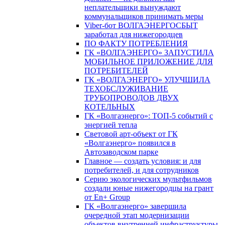
неплательщики вынуждают
коммунальщиков принимать меры
Viber-бот ВОЛГАЭНЕРГОСБЫТ
заработал для нижегородцев
ПО ФАКТУ ПОТРЕБЛЕНИЯ
ГК «ВОЛГАЭНЕРГО» ЗАПУСТИЛА
МОБИЛЬНОЕ ПРИЛОЖЕНИЕ ДЛЯ
ПОТРЕБИТЕЛЕЙ
ГК «ВОЛГАЭНЕРГО» УЛУЧШИЛА
ТЕХОБСЛУЖИВАНИЕ
ТРУБОПРОВОДОВ ДВУХ
КОТЕЛЬНЫХ
ГК «Волгаэнерго»: ТОП-5 событий с
энергией тепла
Световой арт-объект от ГК
«Волгаэнерго» появился в
Автозаводском парке
Главное — создать условия: и для
потребителей, и для сотрудников
Серию экологических мультфильмов
создали юные нижегородцы на грант
от En+ Group
ГК «Волгаэнерго» завершила
очередной этап модернизации
объектов внутренней инфраструктуры