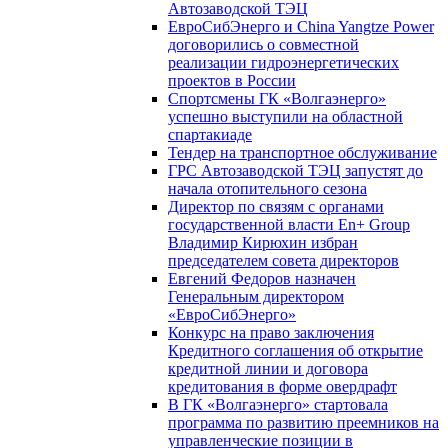
Автозаводской ТЭЦ
ЕвроСибЭнерго и China Yangtze Power
договорились о совместной
реализации гидроэнергетических
проектов в России
Спортсмены ГК «Волгаэнерго»
успешно выступили на областной
спартакиаде
Тендер на транспортное обслуживание
ГРС Автозаводской ТЭЦ запустят до
начала отопительного сезона
Директор по связям с органами
государственной власти En+ Group
Владимир Кирюхин избран
председателем совета директоров
Евгений Федоров назначен
Генеральным директором
«ЕвроСибЭнерго»
Конкурс на право заключения
Кредитного соглашения об открытие
кредитной линии и договора
кредитования в форме овердрафт
В ГК «Волгаэнерго» стартовала
программа по развитию преемников на
управленческие позиции в