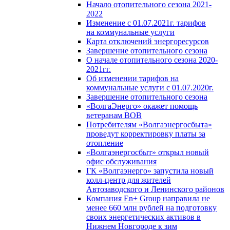
Начало отопительного сезона 2021-
2022
Изменение с 01.07.2021г. тарифов
на коммунальные услуги
Карта отключений энергоресурсов
Завершение отопительного сезона
О начале отопительного сезона 2020-
2021гг.
Об изменении тарифов на
коммунальные услуги с 01.07.2020г.
Завершение отопительного сезона
«ВолгаЭнерго» окажет помощь
ветеранам ВОВ
Потребителям «Волгаэнергосбыта»
проведут корректировку платы за
отопление
«Волгаэнергосбыт» открыл новый
офис обслуживания
ГК «Волгаэнерго» запустила новый
колл-центр для жителей
Автозаводского и Ленинского районов
Компания En+ Group направила не
менее 660 млн рублей на подготовку
своих энергетических активов в
Нижнем Новгороде к зим