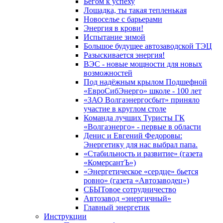
Бегом к успеху
Лошадка, ты такая тепленькая
Новоселье с барьерами
Энергия в крови!
Испытание зимой
Большое будущее автозаводской ТЭЦ
Разыскивается энергия!
ВЭС - новые мощности для новых
возможностей
Под надёжным крылом Подшефной
«ЕвроСибЭнерго» школе - 100 лет
«ЗАО Волгаэнергосбыт» приняло
участие в круглом столе
Команда лучших Туристы ГК
«Волгаэнерго» - первые в области
Денис и Евгений Федоровы:
Энергетику для нас выбрал папа.
«Стабильность и развитие» (газета
«КомерсантЪ»)
«Энергетическое «сердце» бьется
ровно» (газета «Автозаводец»)
СБЫТовое сотрудничество
Автозавод «энергичный»
Главный энергетик
Инструкции