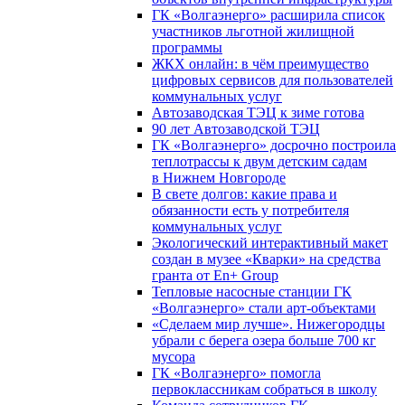
ГК «Волгаэнерго» расширила список
участников льготной жилищной
программы
ЖКХ онлайн: в чём преимущество
цифровых сервисов для пользователей
коммунальных услуг
Автозаводская ТЭЦ к зиме готова
90 лет Автозаводской ТЭЦ
ГК «Волгаэнерго» досрочно построила
теплотрассы к двум детским садам
в Нижнем Новгороде
В свете долгов: какие права и
обязанности есть у потребителя
коммунальных услуг
Экологический интерактивный макет
создан в музее «Кварки» на средства
гранта от En+ Group
Тепловые насосные станции ГК
«Волгаэнерго» стали арт-объектами
«Сделаем мир лучше». Нижегородцы
убрали с берега озера больше 700 кг
мусора
ГК «Волгаэнерго» помогла
первоклассникам собраться в школу