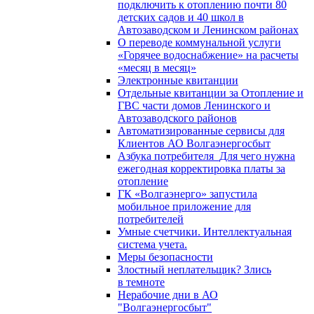
подключить к отоплению почти 80
детских садов и 40 школ в
Автозаводском и Ленинском районах
О переводе коммунальной услуги
«Горячее водоснабжение» на расчеты
«месяц в месяц»
Электронные квитанции
Отдельные квитанции за Отопление и
ГВС части домов Ленинского и
Автозаводского районов
Автоматизированные сервисы для
Клиентов АО Волгаэнергосбыт
Азбука потребителя_Для чего нужна
ежегодная корректировка платы за
отопление
ГК «Волгаэнерго» запустила
мобильное приложение для
потребителей
Умные счетчики. Интеллектуальная
система учета.
Меры безопасности
Злостный неплательщик? Злись
в темноте
Нерабочие дни в АО
"Волгаэнергосбыт"