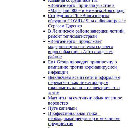
Команда сотрудников ГК
«Волгаэнерго» приняла участие в
«Марафоне-800» в Нижнем Новгороде
Сотрудники ГК «Волгаэнерго»
обсудили COVID-19 на online-встрече с
Сергеем Царенко
В Ленинском районе завершен летний
ремонт тепломагистрали
«Волгаэнерго» продолжает
модернизацию системы горячего
водоснабжения в Автозаводском
районе
En+ Group проводит прививочную
кампанию против коронавирусной
инфекции
Выключаем все из сети и оформляем
перерасчет: как нижегородцам
сэкономить на оплате электричества
летом
Магниты на счетчики: обыкновенное
воровство
Путь капельки
Профессиональная этика –
необходимый регулятор в механизме
предприятия