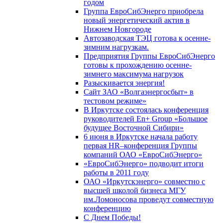
годом
Группа ЕвроСибЭнерго приобрела
новый энергетический актив в
Нижнем Новгороде
Автозаводская ТЭЦ готова к осенне-
зимним нагрузкам.
Предприятия Группы ЕвроСибЭнерго
готовы к прохождению осенне-
зимнего максимума нагрузок
Разыскивается энергия!
Сайт ЗАО «Волгаэнергосбыт» в
тестовом режиме»
В Иркутске состоялась конференция
руководителей En+ Group «Большое
будущее Восточной Сибири»
6 июня в Иркутске начала работу
первая HR–конференция Группы
компаний ОАО «ЕвроСибЭнерго»
«ЕвроСибЭнерго» подводит итоги
работы в 2011 году
ОАО «Иркутскэнерго» совместно с
высшей школой бизнеса МГУ
им.Ломоносова проведут совместную
конференцию
С Днем Победы!