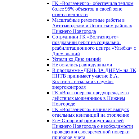
ГК «Волгаэнерго» обеспечила теплом
более 95% объектов в своей зоне
ответственности
Масштабные ремонтные работы в
Автозаводском и Ленинском районах
Нижнего Новгорода
Сотрудники ГК «Волгаэнерго»
поздравили ребят из социально-
реабилитационного центра «Улыбка» с
Днем знаний
Успели ко Дню знаний
Не остались равнодушными
В программе «ДЕНЬ ЗА ДНЕМ» на ТК
ННТВ принимает участие Е.А.
Костина - начальник службы
энергоконтроля
ГК «Волгаэнерго» предупреждает о
действиях мошенников в Нижнем
Новгороде
ГК «Волгаэнерго» начинает выпуск
отдельных квитанций на отопление
En+ Group информирует жителей
Нижнего Новгорода о необходимости
проведения своевременной поверки
приборов учета