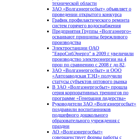
технической области
ЗАО «Волгаэнергосбыт» объявляет о
проведении открытого конкурса
График профилактического ремонта
систем горячего водоснабжения
Предприятия Группы «Волгаэнерго»
осваивают принципы бережливого
производства
Электростанции ОАО
"ЕвроСибЭнерго" в 2009 г увеличили
производство электроэнергии на 4
проц по сравнению с 2008 г до 82,
ЗАО «Волгаэнергосбыт» и ООО
«Автозаводская ТЭЦ» получили
статусы субъектов оптового рынка
В ЗАО «Волгаэнергосбыт» прошла
серия корпоративных тренингов по
программе «Генерация лидерства»
Руководители ЗАО «Волгаэнергосбыт»
поздравили воспитанников
подшефного дошкольного
образовательного учреждения с
праздни
АО «Волгаэнергосбыт»
совершенствует формы работы с