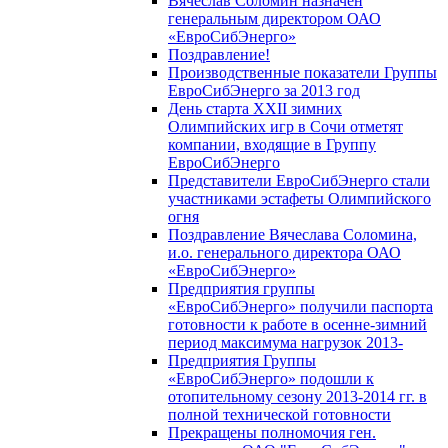
Вячеслав Соломин назначен
генеральным директором ОАО
«ЕвроСибЭнерго»
Поздравление!
Производственные показатели Группы
ЕвроСибЭнерго за 2013 год
День старта XXII зимних
Олимпийских игр в Сочи отметят
компании, входящие в Группу
ЕвроСибЭнерго
Представители ЕвроСибЭнерго стали
участниками эстафеты Олимпийского
огня
Поздравление Вячеслава Соломина,
и.о. генерального директора ОАО
«ЕвроСибЭнерго»
Предприятия группы
«ЕвроСибЭнерго» получили паспорта
готовности к работе в осенне-зимний
период максимума нагрузок 2013-
Предприятия Группы
«ЕвроСибЭнерго» подошли к
отопительному сезону 2013-2014 гг. в
полной технической готовности
Прекращены полномочия ген.