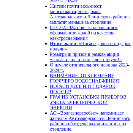
2023 – 2024гг.
Жители почти восьмисот
многоквартирных домов
Автозаводского и Ленинского районов
заплатят меньше за отопление
С 01.02.2024 новые требования к
оформлению жалоб на качество
электроснабжения
Итоги акции: «Погаси долги и подарок
получи»
Розыгрыш призов в рамках акции
«Погаси долги и подарок получи!»
О начале отопительного периода 2023-
2024гг.
ВНИМАНИЕ! ОТКЛЮЧЕНИЕ
ГОРЯЧЕГО ВОДОСНАБЖЕНИЯ!
ПОГАСИ ДОЛГИ И ПОДАРОК
ПОЛУЧИ!
ГРАФИК УСТАНОВКИ ПРИБОРОВ
УЧЕТА ЭЛЕКТРИЧЕСКОЙ
ЭНЕРГИИ
АО «Волгаэнергосбыт» напоминает
жителям Автозаводского и Ленинского
районов об отдельных квитанциях за
отопление.