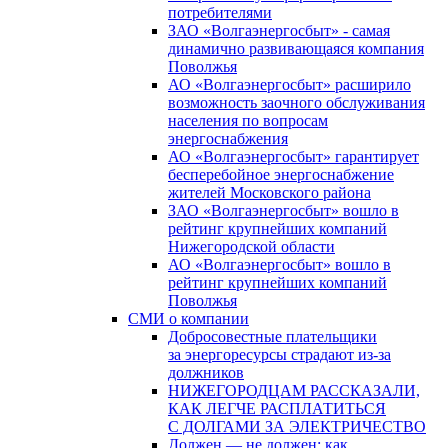
потребителями
ЗАО «Волгаэнергосбыт» - самая
динамично развивающаяся компания
Поволжья
АО «Волгаэнергосбыт» расширило
возможность заочного обслуживания
населения по вопросам
энергоснабжения
АО «Волгаэнергосбыт» гарантирует
бесперебойное энергоснабжение
жителей Московского района
ЗАО «Волгаэнергосбыт» вошло в
рейтинг крупнейших компаний
Нижегородской области
АО «Волгаэнергосбыт» вошло в
рейтинг крупнейших компаний
Поволжья
СМИ о компании
Добросовестные плательщики
за энергоресурсы страдают из-за
должников
НИЖЕГОРОДЦАМ РАССКАЗАЛИ,
КАК ЛЕГЧЕ РАСПЛАТИТЬСЯ
С ДОЛГАМИ ЗА ЭЛЕКТРИЧЕСТВО
Должен — не должен: как