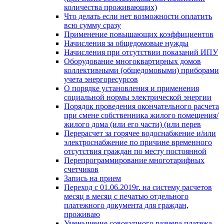
количества проживающих)
Что делать если нет возможности оплатить
всю сумму сразу
Применение повышающих коэффициентов
Начисления за общедомовые нужды
Начисления при отсутствии показаний ИПУ
Оборудование многоквартирных домов
коллективными (общедомовыми) приборами
учета энергоресурсов
О порядке установления и применения
социальной нормы электрической энергии
Порядок проведения окончательного расчета
при смене собственника жилого помещения/
жилого дома (или его части) (или перев
Перерасчет за горячее водоснабжение и/или
электроснабжение по причине временного
отсутствия граждан по месту постоянной
Перепрограммирование многотарифных
счетчиков
Запись на прием
Переход с 01.06.2019г. на систему расчетов
месяц в месяц с печатью отдельного
платежного документа для граждан,
проживаю
Уменьшение совокупного размера платежа