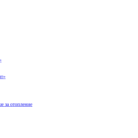
»
ыт»
е за отопление