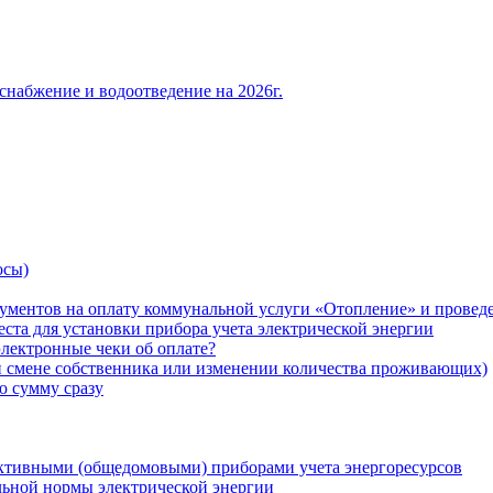
снабжение и водоотведение на 2026г.
осы)
ументов на оплату коммунальной услуги «Отопление» и проведе
ста для установки прибора учета электрической энергии
лектронные чеки об оплате?
ри смене собственника или изменении количества проживающих)
ю сумму сразу
ктивными (общедомовыми) приборами учета энергоресурсов
льной нормы электрической энергии