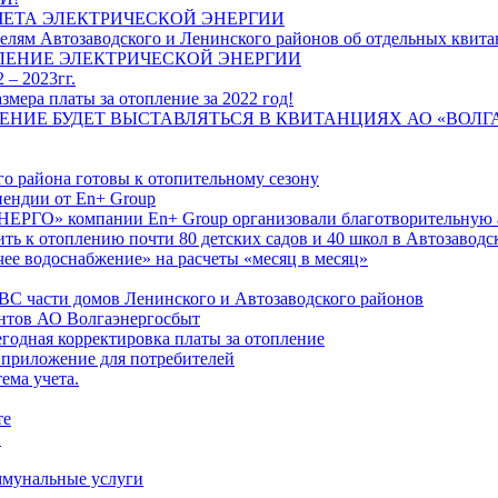
ЧЕТА ЭЛЕКТРИЧЕСКОЙ ЭНЕРГИИ
лям Автозаводского и Ленинского районов об отдельных квитан
ЛЕНИЕ ЭЛЕКТРИЧЕСКОЙ ЭНЕРГИИ
 – 2023гг.
ера платы за отопление за 2022 год!
ПЛЕНИЕ БУДЕТ ВЫСТАВЛЯТЬСЯ В КВИТАНЦИЯХ АО «ВОЛ
о района готовы к отопительному сезону
ендии от En+ Group
РГО» компании En+ Group организовали благотворительную а
ть к отоплению почти 80 детских садов и 40 школ в Автозавод
ее водоснабжение» на расчеты «месяц в месяц»
ВС части домов Ленинского и Автозаводского районов
нтов АО Волгаэнергосбыт
годная корректировка платы за отопление
 приложение для потребителей
ема учета.
те
"
оммунальные услуги