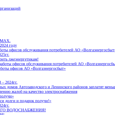
организаций
 MAX.
2024 году
работы офисов обслуживания потребителей АО «Волгаэнергосбыт
25гг.
рить лжеэнергетикам!
к работы офисов обслуживания потребителей АО «Волгаэнергосб
работы офисов АО «Волгаэнергосбыт»
 – 2024гг.
ых домов Автозаводского и Ленинского районов заплатят меньш
лению жалоб на качество электроснабжения
 получи»
си долги и подарок получи!»
24гг.
ЕГО ВОДОСНАБЖЕНИЯ!
И!