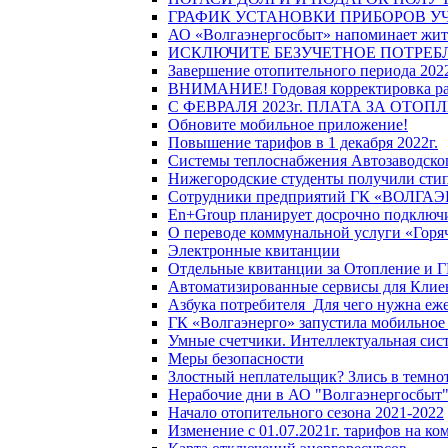
ГРАФИК УСТАНОВКИ ПРИБОРОВ У
АО «Волгаэнергосбыт» напоминает жите
ИСКЛЮЧИТЕ БЕЗУЧЕТНОЕ ПОТРЕБ
Завершение отопительного периода 2022
ВНИМАНИЕ! Годовая корректировка разм
С ФЕВРАЛЯ 2023г. ПЛАТА ЗА ОТО
Обновите мобильное приложение!
Повышение тарифов в 1 декабря 2022г.
Системы теплоснабжения Автозаводског
Нижегородские студенты получили стип
Сотрудники предприятий ГК «ВОЛГАЭНЕ
En+Group планирует досрочно подключи
О переводе коммунальной услуги «Горяч
Электронные квитанции
Отдельные квитанции за Отопление и Г
Автоматизированные сервисы для Клие
Азбука потребителя_Для чего нужна еже
ГК «Волгаэнерго» запустила мобильное
Умные счетчики. Интеллектуальная сист
Меры безопасности
Злостный неплательщик? Злись в темно
Нерабочие дни в АО "Волгаэнергосбыт
Начало отопительного сезона 2021-2022
Изменение с 01.07.2021г. тарифов на к