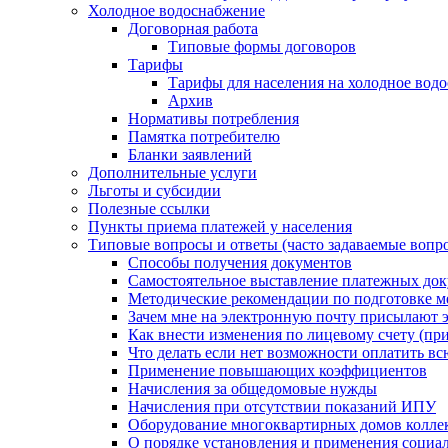
Холодное водоснабжение
Договорная работа
Типовые формы договоров
Тарифы
Тарифы для населения на холодное водо
Архив
Нормативы потребления
Памятка потребителю
Бланки заявлений
Дополнительные услуги
Льготы и субсидии
Полезные ссылки
Пункты приема платежей у населения
Типовые вопросы и ответы (часто задаваемые вопр
Способы получения документов
Самостоятельное выставление платежных док
Методические рекомендации по подготовке ме
Зачем мне на электронную почту присылают э
Как внести изменения по лицевому счету (п
Что делать если нет возможности оплатить вс
Применение повышающих коэффициентов
Начисления за общедомовые нужды
Начисления при отсутствии показаний ИПУ
Оборудование многоквартирных домов колле
О порядке установления и применения социа