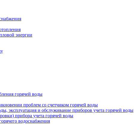
оснабжения
 отопления
епловой энергии
ду
бления горячей воды
икновении проблем со счетчиком горячей воды
оды, эксплуатация и обслуживание приборов учета горячей воды
ровки) прибора учета горячей воды
 горячего водоснабжения