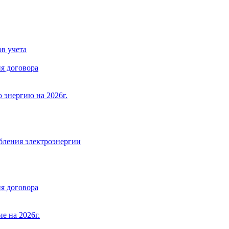
в учета
я договора
 энергию на 2026г.
бления электроэнергии
я договора
е на 2026г.