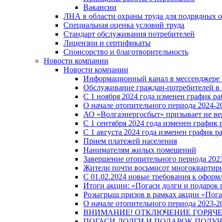
Вакансии
ЛНА в области охраны труда для подрядных 
Специальная оценка условий труда
Стандарт обслуживания потребителей
Лицензии и сертификаты
Спонсорство и благотворительность
Новости компании
Новости компании
Информационный канал в мессенджере
Обслуживание граждан-потребителей в 
С 1 ноября 2024 года изменен график 
О начале отопительного периода 2024-20
АО «Волгаэнергосбыт» призывает не ве
С 1 сентября 2024 года изменен графи
С 1 августа 2024 года изменен график 
Прием платежей населения
Нанимателям жилых помещений
Завершение отопительного периода 2023
Жители почти восьмисот многоквартирн
С 01.02.2024 новые требования к оформ
Итоги акции: «Погаси долги и подарок
Розыгрыш призов в рамках акции «Пога
О начале отопительного периода 2023-20
ВНИМАНИЕ! ОТКЛЮЧЕНИЕ ГОРЯЧ
ПОГАСИ ДОЛГИ И ПОДАРОК ПОЛУЧ