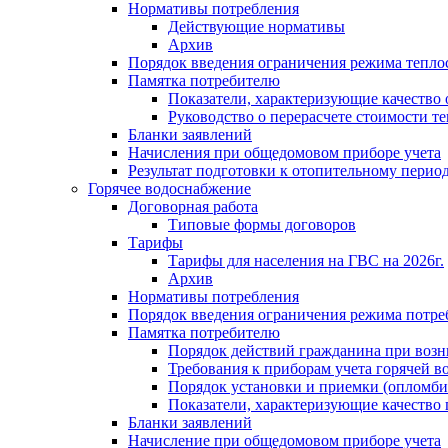
Нормативы потребления
Действующие нормативы
Архив
Порядок введения ограничения режима тепл
Памятка потребителю
Показатели, характеризующие качество
Руководство о перерасчете стоимости т
Бланки заявлений
Начисления при общедомовом приборе учета
Результат подготовки к отопительному перио
Горячее водоснабжение
Договорная работа
Типовые формы договоров
Тарифы
Тарифы для населения на ГВС на 2026г.
Архив
Нормативы потребления
Порядок введения ограничения режима потре
Памятка потребителю
Порядок действий гражданина при возн
Требования к приборам учета горячей в
Порядок установки и приемки (опломби
Показатели, характеризующие качество
Бланки заявлений
Начисление при общедомовом приборе учета