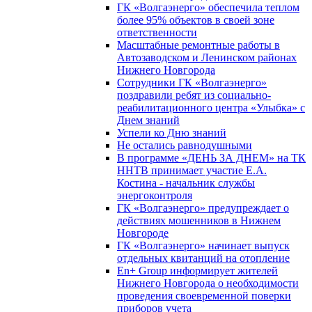
ГК «Волгаэнерго» обеспечила теплом
более 95% объектов в своей зоне
ответственности
Масштабные ремонтные работы в
Автозаводском и Ленинском районах
Нижнего Новгорода
Сотрудники ГК «Волгаэнерго»
поздравили ребят из социально-
реабилитационного центра «Улыбка» с
Днем знаний
Успели ко Дню знаний
Не остались равнодушными
В программе «ДЕНЬ ЗА ДНЕМ» на ТК
ННТВ принимает участие Е.А.
Костина - начальник службы
энергоконтроля
ГК «Волгаэнерго» предупреждает о
действиях мошенников в Нижнем
Новгороде
ГК «Волгаэнерго» начинает выпуск
отдельных квитанций на отопление
En+ Group информирует жителей
Нижнего Новгорода о необходимости
проведения своевременной поверки
приборов учета