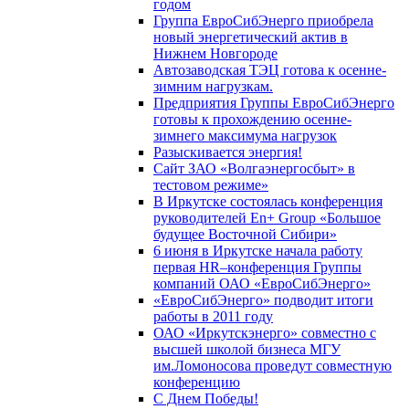
годом
Группа ЕвроСибЭнерго приобрела
новый энергетический актив в
Нижнем Новгороде
Автозаводская ТЭЦ готова к осенне-
зимним нагрузкам.
Предприятия Группы ЕвроСибЭнерго
готовы к прохождению осенне-
зимнего максимума нагрузок
Разыскивается энергия!
Сайт ЗАО «Волгаэнергосбыт» в
тестовом режиме»
В Иркутске состоялась конференция
руководителей En+ Group «Большое
будущее Восточной Сибири»
6 июня в Иркутске начала работу
первая HR–конференция Группы
компаний ОАО «ЕвроСибЭнерго»
«ЕвроСибЭнерго» подводит итоги
работы в 2011 году
ОАО «Иркутскэнерго» совместно с
высшей школой бизнеса МГУ
им.Ломоносова проведут совместную
конференцию
С Днем Победы!