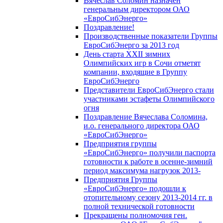
Вячеслав Соломин назначен
генеральным директором ОАО
«ЕвроСибЭнерго»
Поздравление!
Производственные показатели Группы
ЕвроСибЭнерго за 2013 год
День старта XXII зимних
Олимпийских игр в Сочи отметят
компании, входящие в Группу
ЕвроСибЭнерго
Представители ЕвроСибЭнерго стали
участниками эстафеты Олимпийского
огня
Поздравление Вячеслава Соломина,
и.о. генерального директора ОАО
«ЕвроСибЭнерго»
Предприятия группы
«ЕвроСибЭнерго» получили паспорта
готовности к работе в осенне-зимний
период максимума нагрузок 2013-
Предприятия Группы
«ЕвроСибЭнерго» подошли к
отопительному сезону 2013-2014 гг. в
полной технической готовности
Прекращены полномочия ген.