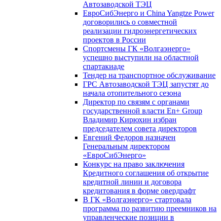
Автозаводской ТЭЦ
ЕвроСибЭнерго и China Yangtze Power
договорились о совместной
реализации гидроэнергетических
проектов в России
Спортсмены ГК «Волгаэнерго»
успешно выступили на областной
спартакиаде
Тендер на транспортное обслуживание
ГРС Автозаводской ТЭЦ запустят до
начала отопительного сезона
Директор по связям с органами
государственной власти En+ Group
Владимир Кирюхин избран
председателем совета директоров
Евгений Федоров назначен
Генеральным директором
«ЕвроСибЭнерго»
Конкурс на право заключения
Кредитного соглашения об открытие
кредитной линии и договора
кредитования в форме овердрафт
В ГК «Волгаэнерго» стартовала
программа по развитию преемников на
управленческие позиции в