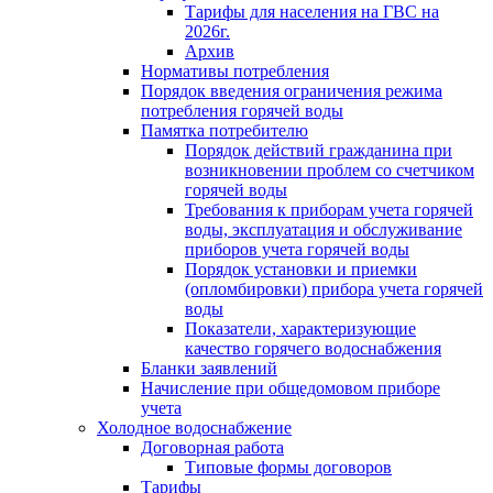
Тарифы для населения на ГВС на
2026г.
Архив
Нормативы потребления
Порядок введения ограничения режима
потребления горячей воды
Памятка потребителю
Порядок действий гражданина при
возникновении проблем со счетчиком
горячей воды
Требования к приборам учета горячей
воды, эксплуатация и обслуживание
приборов учета горячей воды
Порядок установки и приемки
(опломбировки) прибора учета горячей
воды
Показатели, характеризующие
качество горячего водоснабжения
Бланки заявлений
Начисление при общедомовом приборе
учета
Холодное водоснабжение
Договорная работа
Типовые формы договоров
Тарифы