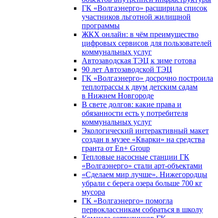
ГК «Волгаэнерго» расширила список
участников льготной жилищной
программы
ЖКХ онлайн: в чём преимущество
цифровых сервисов для пользователей
коммунальных услуг
Автозаводская ТЭЦ к зиме готова
90 лет Автозаводской ТЭЦ
ГК «Волгаэнерго» досрочно построила
теплотрассы к двум детским садам
в Нижнем Новгороде
В свете долгов: какие права и
обязанности есть у потребителя
коммунальных услуг
Экологический интерактивный макет
создан в музее «Кварки» на средства
гранта от En+ Group
Тепловые насосные станции ГК
«Волгаэнерго» стали арт-объектами
«Сделаем мир лучше». Нижегородцы
убрали с берега озера больше 700 кг
мусора
ГК «Волгаэнерго» помогла
первоклассникам собраться в школу