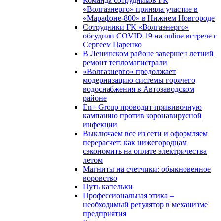
Команда сотрудников ГК
«Волгаэнерго» приняла участие в
«Марафоне-800» в Нижнем Новгороде
Сотрудники ГК «Волгаэнерго»
обсудили COVID-19 на online-встрече с
Сергеем Царенко
В Ленинском районе завершен летний
ремонт тепломагистрали
«Волгаэнерго» продолжает
модернизацию системы горячего
водоснабжения в Автозаводском
районе
En+ Group проводит прививочную
кампанию против коронавирусной
инфекции
Выключаем все из сети и оформляем
перерасчет: как нижегородцам
сэкономить на оплате электричества
летом
Магниты на счетчики: обыкновенное
воровство
Путь капельки
Профессиональная этика –
необходимый регулятор в механизме
предприятия