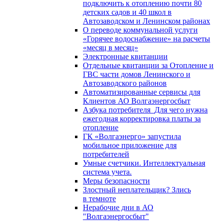
подключить к отоплению почти 80
детских садов и 40 школ в
Автозаводском и Ленинском районах
О переводе коммунальной услуги
«Горячее водоснабжение» на расчеты
«месяц в месяц»
Электронные квитанции
Отдельные квитанции за Отопление и
ГВС части домов Ленинского и
Автозаводского районов
Автоматизированные сервисы для
Клиентов АО Волгаэнергосбыт
Азбука потребителя_Для чего нужна
ежегодная корректировка платы за
отопление
ГК «Волгаэнерго» запустила
мобильное приложение для
потребителей
Умные счетчики. Интеллектуальная
система учета.
Меры безопасности
Злостный неплательщик? Злись
в темноте
Нерабочие дни в АО
"Волгаэнергосбыт"