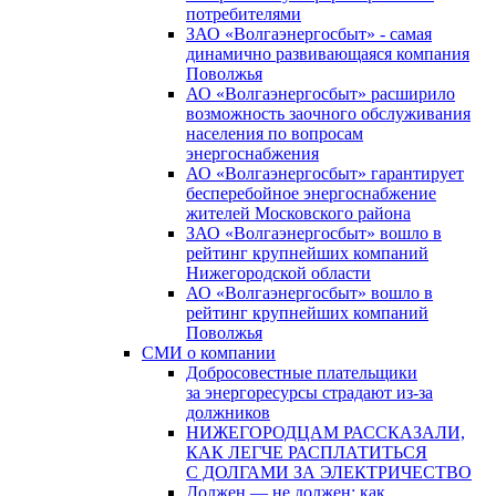
потребителями
ЗАО «Волгаэнергосбыт» - самая
динамично развивающаяся компания
Поволжья
АО «Волгаэнергосбыт» расширило
возможность заочного обслуживания
населения по вопросам
энергоснабжения
АО «Волгаэнергосбыт» гарантирует
бесперебойное энергоснабжение
жителей Московского района
ЗАО «Волгаэнергосбыт» вошло в
рейтинг крупнейших компаний
Нижегородской области
АО «Волгаэнергосбыт» вошло в
рейтинг крупнейших компаний
Поволжья
СМИ о компании
Добросовестные плательщики
за энергоресурсы страдают из-за
должников
НИЖЕГОРОДЦАМ РАССКАЗАЛИ,
КАК ЛЕГЧЕ РАСПЛАТИТЬСЯ
С ДОЛГАМИ ЗА ЭЛЕКТРИЧЕСТВО
Должен — не должен: как