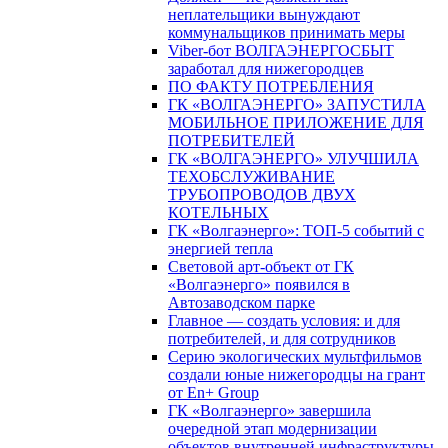
неплательщики вынуждают
коммунальщиков принимать меры
Viber-бот ВОЛГАЭНЕРГОСБЫТ
заработал для нижегородцев
ПО ФАКТУ ПОТРЕБЛЕНИЯ
ГК «ВОЛГАЭНЕРГО» ЗАПУСТИЛА
МОБИЛЬНОЕ ПРИЛОЖЕНИЕ ДЛЯ
ПОТРЕБИТЕЛЕЙ
ГК «ВОЛГАЭНЕРГО» УЛУЧШИЛА
ТЕХОБСЛУЖИВАНИЕ
ТРУБОПРОВОДОВ ДВУХ
КОТЕЛЬНЫХ
ГК «Волгаэнерго»: ТОП-5 событий с
энергией тепла
Световой арт-объект от ГК
«Волгаэнерго» появился в
Автозаводском парке
Главное — создать условия: и для
потребителей, и для сотрудников
Серию экологических мультфильмов
создали юные нижегородцы на грант
от En+ Group
ГК «Волгаэнерго» завершила
очередной этап модернизации
объектов внутренней инфраструктуры