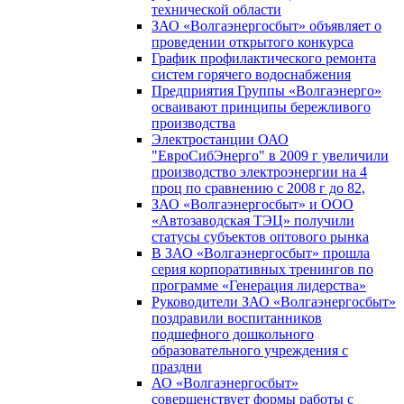
технической области
ЗАО «Волгаэнергосбыт» объявляет о
проведении открытого конкурса
График профилактического ремонта
систем горячего водоснабжения
Предприятия Группы «Волгаэнерго»
осваивают принципы бережливого
производства
Электростанции ОАО
"ЕвроСибЭнерго" в 2009 г увеличили
производство электроэнергии на 4
проц по сравнению с 2008 г до 82,
ЗАО «Волгаэнергосбыт» и ООО
«Автозаводская ТЭЦ» получили
статусы субъектов оптового рынка
В ЗАО «Волгаэнергосбыт» прошла
серия корпоративных тренингов по
программе «Генерация лидерства»
Руководители ЗАО «Волгаэнергосбыт»
поздравили воспитанников
подшефного дошкольного
образовательного учреждения с
праздни
АО «Волгаэнергосбыт»
совершенствует формы работы с