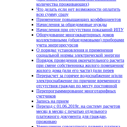
количества проживающих)
Что делать если нет возможности оплатить
всю сумму сразу
Применение повышающих коэффициентов
Начисления за общедомовые нужды
Начисления при отсутствии показаний ИПУ
Оборудование многоквартирных домов
коллективными (общедомовыми) приборами
учета энергоресурсов
О порядке установления и применения
социальной нормы электрической энергии
Порядок проведения окончательного расчета
при смене собственника жилого помещения/
жилого дома (или его части) (или перев
Перерасчет за горячее водоснабжение и/или
электроснабжение по причине временного
отсутствия граждан по месту постоянной
Перепрограммирование многотарифных
счетчиков
Запись на прием
Переход с 01.06.2019г. на систему расчетов
месяц в месяц с печатью отдельного
платежного документа для граждан,
проживаю
Уменьшение совокупного размера платежа