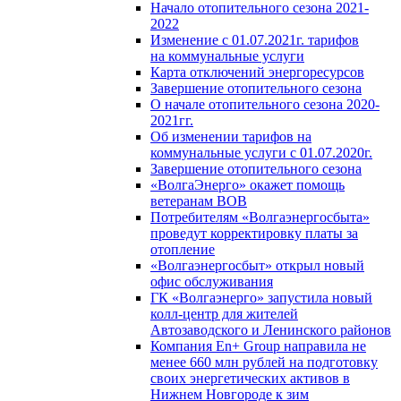
Начало отопительного сезона 2021-
2022
Изменение с 01.07.2021г. тарифов
на коммунальные услуги
Карта отключений энергоресурсов
Завершение отопительного сезона
О начале отопительного сезона 2020-
2021гг.
Об изменении тарифов на
коммунальные услуги с 01.07.2020г.
Завершение отопительного сезона
«ВолгаЭнерго» окажет помощь
ветеранам ВОВ
Потребителям «Волгаэнергосбыта»
проведут корректировку платы за
отопление
«Волгаэнергосбыт» открыл новый
офис обслуживания
ГК «Волгаэнерго» запустила новый
колл-центр для жителей
Автозаводского и Ленинского районов
Компания En+ Group направила не
менее 660 млн рублей на подготовку
своих энергетических активов в
Нижнем Новгороде к зим