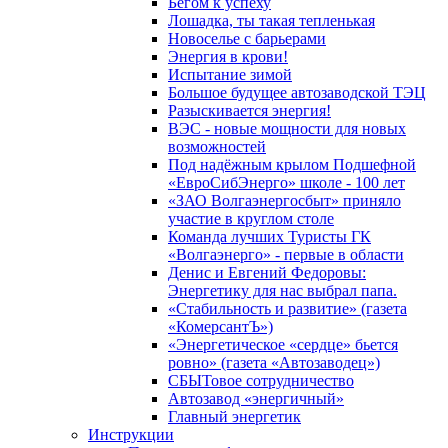
Бегом к успеху
Лошадка, ты такая тепленькая
Новоселье с барьерами
Энергия в крови!
Испытание зимой
Большое будущее автозаводской ТЭЦ
Разыскивается энергия!
ВЭС - новые мощности для новых
возможностей
Под надёжным крылом Подшефной
«ЕвроСибЭнерго» школе - 100 лет
«ЗАО Волгаэнергосбыт» приняло
участие в круглом столе
Команда лучших Туристы ГК
«Волгаэнерго» - первые в области
Денис и Евгений Федоровы:
Энергетику для нас выбрал папа.
«Стабильность и развитие» (газета
«КомерсантЪ»)
«Энергетическое «сердце» бьется
ровно» (газета «Автозаводец»)
СБЫТовое сотрудничество
Автозавод «энергичный»
Главный энергетик
Инструкции