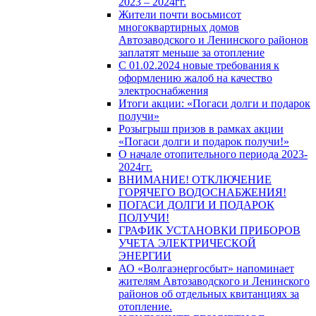
2023 – 2024гг.
Жители почти восьмисот
многоквартирных домов
Автозаводского и Ленинского районов
заплатят меньше за отопление
С 01.02.2024 новые требования к
оформлению жалоб на качество
электроснабжения
Итоги акции: «Погаси долги и подарок
получи»
Розыгрыш призов в рамках акции
«Погаси долги и подарок получи!»
О начале отопительного периода 2023-
2024гг.
ВНИМАНИЕ! ОТКЛЮЧЕНИЕ
ГОРЯЧЕГО ВОДОСНАБЖЕНИЯ!
ПОГАСИ ДОЛГИ И ПОДАРОК
ПОЛУЧИ!
ГРАФИК УСТАНОВКИ ПРИБОРОВ
УЧЕТА ЭЛЕКТРИЧЕСКОЙ
ЭНЕРГИИ
АО «Волгаэнергосбыт» напоминает
жителям Автозаводского и Ленинского
районов об отдельных квитанциях за
отопление.