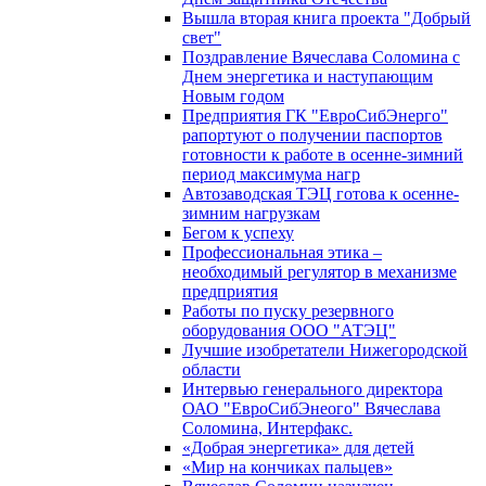
Вышла вторая книга проекта "Добрый
свет"
Поздравление Вячеслава Соломина с
Днем энергетика и наступающим
Новым годом
Предприятия ГК "ЕвроСибЭнерго"
рапортуют о получении паспортов
готовности к работе в осенне-зимний
период максимума нагр
Автозаводская ТЭЦ готова к осенне-
зимним нагрузкам
Бегом к успеху
Профессиональная этика –
необходимый регулятор в механизме
предприятия
Работы по пуску резервного
оборудования ООО "АТЭЦ"
Лучшие изобретатели Нижегородской
области
Интервью генерального директора
ОАО "ЕвроСибЭнеого" Вячеслава
Соломина, Интерфакс.
«Добрая энергетика» для детей
«Мир на кончиках пальцев»