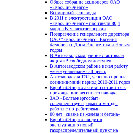
Общее собрание акционеров ОАО
«ЕвроСибЭнерго»
Всемирный день воды
В 2011 г. электростанции ОАО
«ЕвроСибЭнерго» произвели 80,4
млрд. кВтч электроэнергии
Поздравление генерального директора
ОАО "ЕвроСибЭнерго" Евгения
Федорова с Днем Энергетика и Новым
годом
В Автозаводском районе стартовала
акция «В свободном доступе»
В Автозаводском районе начал работу
«коммунальный» call-центр
Автозаводская ТЭЦ успешно прошла
осенне-зимний период 2010-2011 годов
ЕвроСибЭнерго активно готовится к
прохождению весеннего паводка
ЗАО «Волгаэнергосбыт»
совершенствует формы и методы
работы с потребителями
80 лет «сказке из железа и бетона»
ЕвроСибЭнерго вводит в
эксплуатацию новый
газораспределительный пункт на