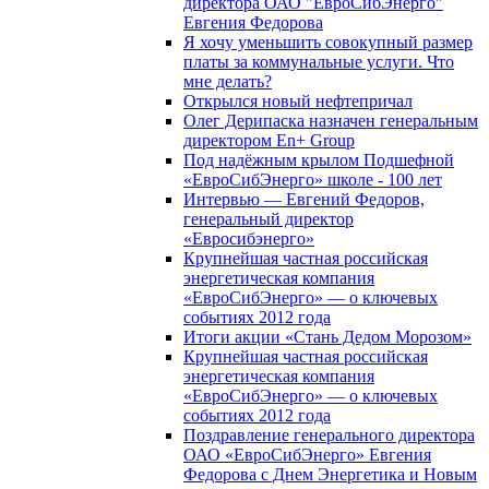
директора ОАО "ЕвроСибЭнерго"
Евгения Федорова
Я хочу уменьшить совокупный размер
платы за коммунальные услуги. Что
мне делать?
Открылся новый нефтепричал
Олег Дерипаска назначен генеральным
директором En+ Group
Под надёжным крылом Подшефной
«ЕвроСибЭнерго» школе - 100 лет
Интервью — Евгений Федоров,
генеральный директор
«Евросибэнерго»
Крупнейшая частная российская
энергетическая компания
«ЕвроСибЭнерго» — о ключевых
событиях 2012 года
Итоги акции «Стань Дедом Морозом»
Крупнейшая частная российская
энергетическая компания
«ЕвроСибЭнерго» — о ключевых
событиях 2012 года
Поздравление генерального директора
ОАО «ЕвроСибЭнерго» Евгения
Федорова с Днем Энергетика и Новым