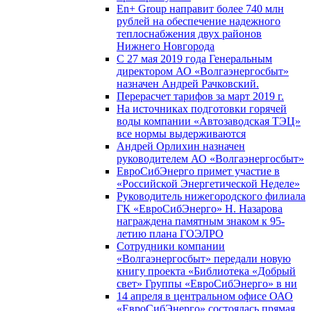
En+ Group направит более 740 млн
рублей на обеспечение надежного
теплоснабжения двух районов
Нижнего Новгорода
С 27 мая 2019 года Генеральным
директором АО «Волгаэнергосбыт»
назначен Андрей Рачковский.
Перерасчет тарифов за март 2019 г.
На источниках подготовки горячей
воды компании «Автозаводская ТЭЦ»
все нормы выдерживаются
Андрей Орлихин назначен
руководителем АО «Волгаэнергосбыт»
ЕвроСибЭнерго примет участие в
«Российской Энергетической Неделе»
Руководитель нижегородского филиала
ГК «ЕвроСибЭнерго» Н. Назарова
награждена памятным знаком к 95-
летию плана ГОЭЛРО
Сотрудники компании
«Волгаэнергосбыт» передали новую
книгу проекта «Библиотека «Добрый
свет» Группы «ЕвроСибЭнерго» в ни
14 апреля в центральном офисе ОАО
«ЕвроСибЭнерго» состоялась прямая