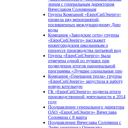
линия с генеральным директором
Вячеславом Соломиным
Группа Компаний «ЕвроСибЭнерго»
провела ряд мероприятий,
посвященных международному Дню
воды
Компания «Заводские сети» группы
«ЕвроСибЭнерго» расскажет
нижегородским школьникам о
процессе производства питьевой вод
Группа «ЕвроСибЭнерго» была
отмечена одной из лучших при
подведении итогов национальной
программы «Лучшие социальные про
Компания «Генерация тепла» группы
«ЕвроСибЭнерго» запустила в работу
новую котельную
ГК «ЕвроСибЭнерго» подвела итоги
производственной деятельности в 2014
году
Поздравление генерального директора
ОАО «ЕвроСибЭнерго» Вячеслава
Соломина с 8 марта
Поздравление Вячеслава Соломина с
Днём защитника Отечества