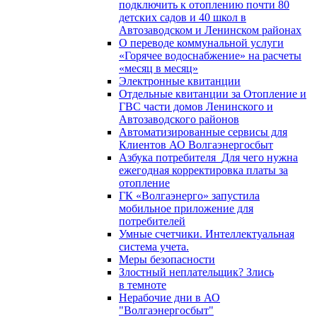
подключить к отоплению почти 80
детских садов и 40 школ в
Автозаводском и Ленинском районах
О переводе коммунальной услуги
«Горячее водоснабжение» на расчеты
«месяц в месяц»
Электронные квитанции
Отдельные квитанции за Отопление и
ГВС части домов Ленинского и
Автозаводского районов
Автоматизированные сервисы для
Клиентов АО Волгаэнергосбыт
Азбука потребителя_Для чего нужна
ежегодная корректировка платы за
отопление
ГК «Волгаэнерго» запустила
мобильное приложение для
потребителей
Умные счетчики. Интеллектуальная
система учета.
Меры безопасности
Злостный неплательщик? Злись
в темноте
Нерабочие дни в АО
"Волгаэнергосбыт"