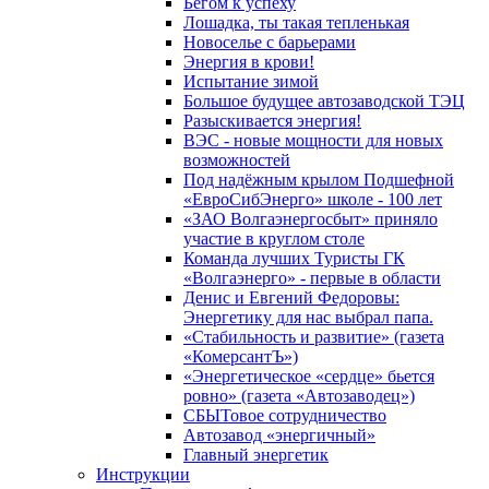
Бегом к успеху
Лошадка, ты такая тепленькая
Новоселье с барьерами
Энергия в крови!
Испытание зимой
Большое будущее автозаводской ТЭЦ
Разыскивается энергия!
ВЭС - новые мощности для новых
возможностей
Под надёжным крылом Подшефной
«ЕвроСибЭнерго» школе - 100 лет
«ЗАО Волгаэнергосбыт» приняло
участие в круглом столе
Команда лучших Туристы ГК
«Волгаэнерго» - первые в области
Денис и Евгений Федоровы:
Энергетику для нас выбрал папа.
«Стабильность и развитие» (газета
«КомерсантЪ»)
«Энергетическое «сердце» бьется
ровно» (газета «Автозаводец»)
СБЫТовое сотрудничество
Автозавод «энергичный»
Главный энергетик
Инструкции