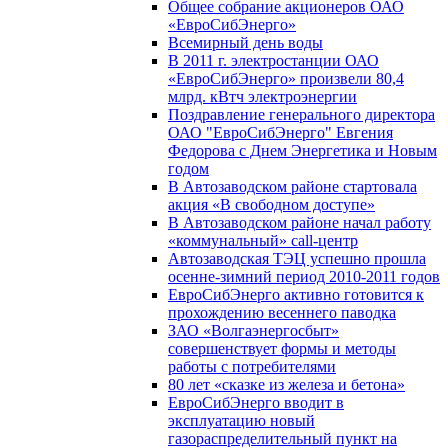
Общее собрание акционеров ОАО
«ЕвроСибЭнерго»
Всемирный день воды
В 2011 г. электростанции ОАО
«ЕвроСибЭнерго» произвели 80,4
млрд. кВтч электроэнергии
Поздравление генерального директора
ОАО "ЕвроСибЭнерго" Евгения
Федорова с Днем Энергетика и Новым
годом
В Автозаводском районе стартовала
акция «В свободном доступе»
В Автозаводском районе начал работу
«коммунальный» call-центр
Автозаводская ТЭЦ успешно прошла
осенне-зимний период 2010-2011 годов
ЕвроСибЭнерго активно готовится к
прохождению весеннего паводка
ЗАО «Волгаэнергосбыт»
совершенствует формы и методы
работы с потребителями
80 лет «сказке из железа и бетона»
ЕвроСибЭнерго вводит в
эксплуатацию новый
газораспределительный пункт на