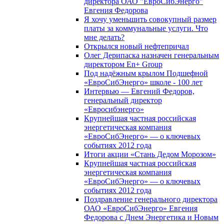
директора ОАО "ЕвроСибЭнерго"
Евгения Федорова
Я хочу уменьшить совокупный размер
платы за коммунальные услуги. Что
мне делать?
Открылся новый нефтепричал
Олег Дерипаска назначен генеральным
директором En+ Group
Под надёжным крылом Подшефной
«ЕвроСибЭнерго» школе - 100 лет
Интервью — Евгений Федоров,
генеральный директор
«Евросибэнерго»
Крупнейшая частная российская
энергетическая компания
«ЕвроСибЭнерго» — о ключевых
событиях 2012 года
Итоги акции «Стань Дедом Морозом»
Крупнейшая частная российская
энергетическая компания
«ЕвроСибЭнерго» — о ключевых
событиях 2012 года
Поздравление генерального директора
ОАО «ЕвроСибЭнерго» Евгения
Федорова с Днем Энергетика и Новым