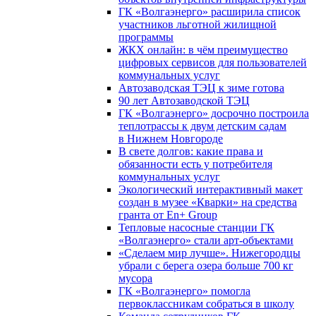
ГК «Волгаэнерго» расширила список
участников льготной жилищной
программы
ЖКХ онлайн: в чём преимущество
цифровых сервисов для пользователей
коммунальных услуг
Автозаводская ТЭЦ к зиме готова
90 лет Автозаводской ТЭЦ
ГК «Волгаэнерго» досрочно построила
теплотрассы к двум детским садам
в Нижнем Новгороде
В свете долгов: какие права и
обязанности есть у потребителя
коммунальных услуг
Экологический интерактивный макет
создан в музее «Кварки» на средства
гранта от En+ Group
Тепловые насосные станции ГК
«Волгаэнерго» стали арт-объектами
«Сделаем мир лучше». Нижегородцы
убрали с берега озера больше 700 кг
мусора
ГК «Волгаэнерго» помогла
первоклассникам собраться в школу