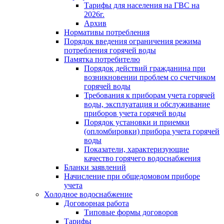
Тарифы для населения на ГВС на
2026г.
Архив
Нормативы потребления
Порядок введения ограничения режима
потребления горячей воды
Памятка потребителю
Порядок действий гражданина при
возникновении проблем со счетчиком
горячей воды
Требования к приборам учета горячей
воды, эксплуатация и обслуживание
приборов учета горячей воды
Порядок установки и приемки
(опломбировки) прибора учета горячей
воды
Показатели, характеризующие
качество горячего водоснабжения
Бланки заявлений
Начисление при общедомовом приборе
учета
Холодное водоснабжение
Договорная работа
Типовые формы договоров
Тарифы