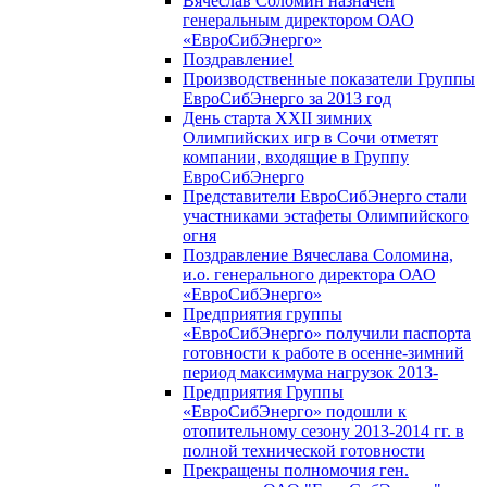
Вячеслав Соломин назначен
генеральным директором ОАО
«ЕвроСибЭнерго»
Поздравление!
Производственные показатели Группы
ЕвроСибЭнерго за 2013 год
День старта XXII зимних
Олимпийских игр в Сочи отметят
компании, входящие в Группу
ЕвроСибЭнерго
Представители ЕвроСибЭнерго стали
участниками эстафеты Олимпийского
огня
Поздравление Вячеслава Соломина,
и.о. генерального директора ОАО
«ЕвроСибЭнерго»
Предприятия группы
«ЕвроСибЭнерго» получили паспорта
готовности к работе в осенне-зимний
период максимума нагрузок 2013-
Предприятия Группы
«ЕвроСибЭнерго» подошли к
отопительному сезону 2013-2014 гг. в
полной технической готовности
Прекращены полномочия ген.