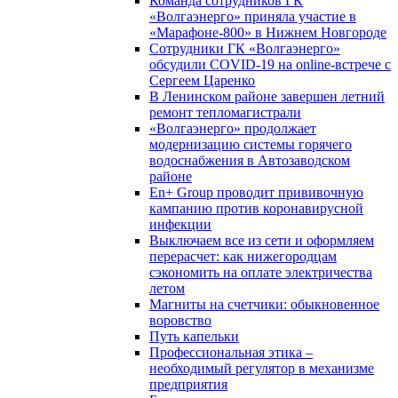
Команда сотрудников ГК
«Волгаэнерго» приняла участие в
«Марафоне-800» в Нижнем Новгороде
Сотрудники ГК «Волгаэнерго»
обсудили COVID-19 на online-встрече с
Сергеем Царенко
В Ленинском районе завершен летний
ремонт тепломагистрали
«Волгаэнерго» продолжает
модернизацию системы горячего
водоснабжения в Автозаводском
районе
En+ Group проводит прививочную
кампанию против коронавирусной
инфекции
Выключаем все из сети и оформляем
перерасчет: как нижегородцам
сэкономить на оплате электричества
летом
Магниты на счетчики: обыкновенное
воровство
Путь капельки
Профессиональная этика –
необходимый регулятор в механизме
предприятия