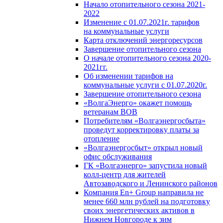
Начало отопительного сезона 2021-
2022
Изменение с 01.07.2021г. тарифов
на коммунальные услуги
Карта отключений энергоресурсов
Завершение отопительного сезона
О начале отопительного сезона 2020-
2021гг.
Об изменении тарифов на
коммунальные услуги с 01.07.2020г.
Завершение отопительного сезона
«ВолгаЭнерго» окажет помощь
ветеранам ВОВ
Потребителям «Волгаэнергосбыта»
проведут корректировку платы за
отопление
«Волгаэнергосбыт» открыл новый
офис обслуживания
ГК «Волгаэнерго» запустила новый
колл-центр для жителей
Автозаводского и Ленинского районов
Компания En+ Group направила не
менее 660 млн рублей на подготовку
своих энергетических активов в
Нижнем Новгороде к зим