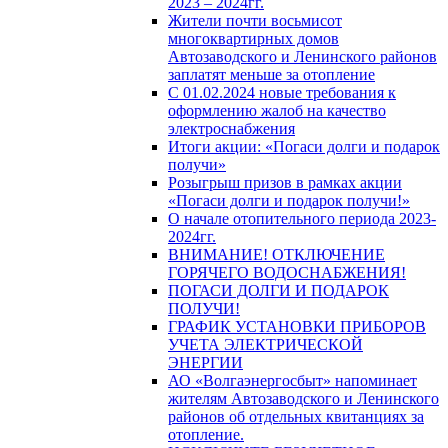
2023 – 2024гг.
Жители почти восьмисот
многоквартирных домов
Автозаводского и Ленинского районов
заплатят меньше за отопление
С 01.02.2024 новые требования к
оформлению жалоб на качество
электроснабжения
Итоги акции: «Погаси долги и подарок
получи»
Розыгрыш призов в рамках акции
«Погаси долги и подарок получи!»
О начале отопительного периода 2023-
2024гг.
ВНИМАНИЕ! ОТКЛЮЧЕНИЕ
ГОРЯЧЕГО ВОДОСНАБЖЕНИЯ!
ПОГАСИ ДОЛГИ И ПОДАРОК
ПОЛУЧИ!
ГРАФИК УСТАНОВКИ ПРИБОРОВ
УЧЕТА ЭЛЕКТРИЧЕСКОЙ
ЭНЕРГИИ
АО «Волгаэнергосбыт» напоминает
жителям Автозаводского и Ленинского
районов об отдельных квитанциях за
отопление.