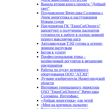
Вышла вторая книга проекта "Добрый
свет"
Поздравление Вячеслава Соломина с
Днем энергетика и наступающим
Новым годом
Предприятия ГК "ЕвроСибЭнерго"
рапортуют о получении паспортов
готовности к работе в осенне-зимний
период максимума нагр
Автозаводская ТЭЦ готова к осенне-
зимним нагрузкам
Бегом к успеху
Профессиональная этика –
необходимый регулятор в механизме
предприятия
Работы по пуску резервного
оборудования ООО "АТЭЦ"
Лучшие изобретатели Нижегородской
области
Интервью генерального директора
ОАО "ЕвроСибЭнеого" Вячеслава
Соломина, Интерфакс.
«Добрая энергетика» для детей
«Мир на кончиках пальцев»