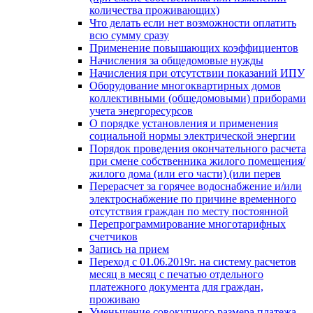
количества проживающих)
Что делать если нет возможности оплатить
всю сумму сразу
Применение повышающих коэффициентов
Начисления за общедомовые нужды
Начисления при отсутствии показаний ИПУ
Оборудование многоквартирных домов
коллективными (общедомовыми) приборами
учета энергоресурсов
О порядке установления и применения
социальной нормы электрической энергии
Порядок проведения окончательного расчета
при смене собственника жилого помещения/
жилого дома (или его части) (или перев
Перерасчет за горячее водоснабжение и/или
электроснабжение по причине временного
отсутствия граждан по месту постоянной
Перепрограммирование многотарифных
счетчиков
Запись на прием
Переход с 01.06.2019г. на систему расчетов
месяц в месяц с печатью отдельного
платежного документа для граждан,
проживаю
Уменьшение совокупного размера платежа