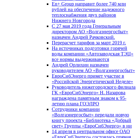
En+ Group направит более 740 млн
рублей на обеспечение надежного
теплоснабжения двух районов
Нижнего Новгорода
С 27 мая 2019 года Генеральным
директором АО «Волгаэнергосбыт»
назначен Андрей Рачковский.
Перерасчет тарифов за март 2019 г.
На источниках подготовки горячей
воды компании «Автозаводская ТЭЦ»
все нормы выдерживаются
Андрей Орлихин назначен
руководителем АО «Волгаэнергосбыт»
ЕвроСибЭнерго примет участие в
«Российской Энергетической Неделе»
Руководитель нижегородского филиала
ГК «ЕвроСибЭнерго» Н. Назарова
награждена памятным знаком к 95-
летию плана ГОЭЛРО
Сотрудники компании
«Волгаэнергосбыт» передали новую
книгу проекта «Библиотека «Добрый
свет» Группы «ЕвроСибЭнерго» в ни
14 апреля в центральном офисе ОАО
«ЕвроСибЭнерго» состоялась прямая