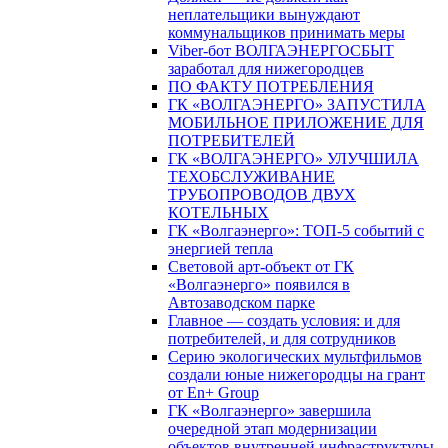
неплательщики вынуждают
коммунальщиков принимать меры
Viber-бот ВОЛГАЭНЕРГОСБЫТ
заработал для нижегородцев
ПО ФАКТУ ПОТРЕБЛЕНИЯ
ГК «ВОЛГАЭНЕРГО» ЗАПУСТИЛА
МОБИЛЬНОЕ ПРИЛОЖЕНИЕ ДЛЯ
ПОТРЕБИТЕЛЕЙ
ГК «ВОЛГАЭНЕРГО» УЛУЧШИЛА
ТЕХОБСЛУЖИВАНИЕ
ТРУБОПРОВОДОВ ДВУХ
КОТЕЛЬНЫХ
ГК «Волгаэнерго»: ТОП-5 событий с
энергией тепла
Световой арт-объект от ГК
«Волгаэнерго» появился в
Автозаводском парке
Главное — создать условия: и для
потребителей, и для сотрудников
Серию экологических мультфильмов
создали юные нижегородцы на грант
от En+ Group
ГК «Волгаэнерго» завершила
очередной этап модернизации
объектов внутренней инфраструктуры