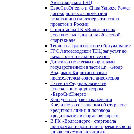
Автозаводской ТЭЦ
ЕвроСибЭнерго и China Yangtze Power
договорились о совместной
реализации гидроэнергетических
проектов в России
Спортсмены ГК «Волгаэнерго»
успешно выступили на областной
спартакиаде
Тендер на транспортное обслуживание
ГРС Автозаводской ТЭЦ запустят до
начала отопительного сезона
Директор по связям с органами
государственной власти En+ Group
Владимир Кирюхин избран
председателем совета директоров
Евгений Федоров назначен
Генеральным директором
«ЕвроСибЭнерго»
Конкурс на право заключения
Кредитного соглашения об открытие
кредитной линии и договора
кредитования в форме овердрафт
В ГК «Волгаэнерго» стартовала
программа по развитию преемников на
управленческие позиции в