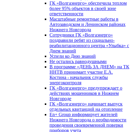
ГК «Волгаэнерго» обеспечила теплом
более 95% объектов в своей зоне
ответственности
Масштабные ремонтные работы в
Автозаводском и Ленинском районах
Нижнего Новгорода
Сотрудники ГК «Волгаэнерго»
поздравили ребят из социально-
реабилитационного центра «Улыбка» с
Днем знаний
Успели ко Дню знаний
Не остались равнодушными
В программе «ДЕНЬ ЗА ДНЕМ» на ТК
ННТВ принимает участие Е.А.
Костина - начальник службы
энергоконтроля
ГК «Волгаэнерго» предупреждает о
действиях мошенников в Нижнем
Новгороде
ГК «Волгаэнерго» начинает выпуск
отдельных квитанций на отопление
En+ Group информирует жителей
Нижнего Новгорода о необходимости
проведения своевременной поверки
приборов учета