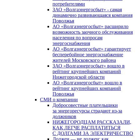
потребителями
ЗАО «Волгаэнергосбыт» - самая
динамично развивающаяся компания
Поволжья
АО «Волгаэнергосбыт» расширило
возможность заочного обслуживания
населения по вопросам
энергоснабжения
АО «Волгаэнергосбыт» гарантирует
бесперебойное энергоснабжение
жителей Московского района
ЗАО «Волгаэнергосбыт» вошло в
рейтинг крупнейших компаний
Нижегородской области
АО «Волгаэнергосбыт» вошло в
рейтинг крупнейших компаний
Поволжья
СМИ о компании
Добросовестные плательщики
за энергоресурсы страдают из-за
должников
НИЖЕГОРОДЦАМ РАССКАЗАЛИ,
КАК ЛЕГЧЕ РАСПЛАТИТЬСЯ
С ДОЛГАМИ ЗА ЭЛЕКТРИЧЕСТВО
Должен — не должен: как