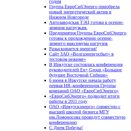
годом
Группа ЕвроСибЭнерго приобрела
новый энергетический актив в
Нижнем Новгороде
Автозаводская ТЭЦ готова к осенне-
зимним нагрузкам.
Предприятия Группы ЕвроСибЭнерго
готовы к прохождению осенне-
зимнего максимума нагрузок
Разыскивается энергия!
Сайт ЗАО «Волгаэнергосбыт» в
тестовом режиме»
В Иркутске состоялась конференция
руководителей En+ Group «Большое
будущее Восточной Сибири»
6 июня в Иркутске начала работу
первая HR–конференция Группы
компаний ОАО «ЕвроСибЭнерго»
«ЕвроСибЭнерго» подводит итоги
работы в 2011 году
ОАО «Иркутскэнерго» совместно с
высшей школой бизнеса МГУ
им.Ломоносова проведут совместную
конференцию
С Днем Победы!