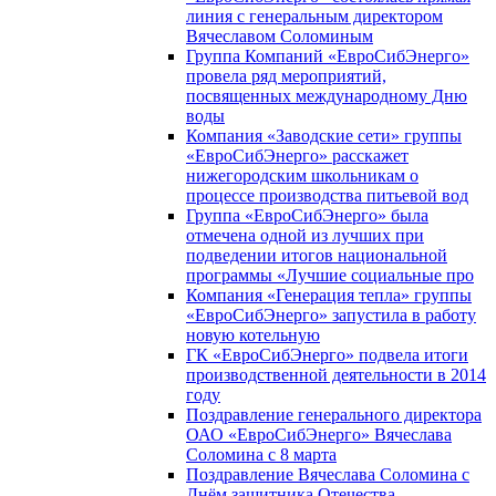
линия с генеральным директором
Вячеславом Соломиным
Группа Компаний «ЕвроСибЭнерго»
провела ряд мероприятий,
посвященных международному Дню
воды
Компания «Заводские сети» группы
«ЕвроСибЭнерго» расскажет
нижегородским школьникам о
процессе производства питьевой вод
Группа «ЕвроСибЭнерго» была
отмечена одной из лучших при
подведении итогов национальной
программы «Лучшие социальные про
Компания «Генерация тепла» группы
«ЕвроСибЭнерго» запустила в работу
новую котельную
ГК «ЕвроСибЭнерго» подвела итоги
производственной деятельности в 2014
году
Поздравление генерального директора
ОАО «ЕвроСибЭнерго» Вячеслава
Соломина с 8 марта
Поздравление Вячеслава Соломина с
Днём защитника Отечества