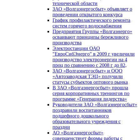
технической области
ЗАО «Волгаэнергосбыт» объявляет о
проведении открытого конкурса
График профилактического ремонта
систем горячего водоснабжения
Предприятия Группы «Волгаэнерго»
осваивают принципы бережливого
производства
Электростанции ОАО
"ЕвроСибЭнерго" в 2009 г увеличили
производство электроэнергии на 4
проц по сравнению с 2008 г до 82,
ЗАО «Волгаэнергосбыт» и ООО
«Автозаводская ТЭЦ» получили
статусы субъектов оптового рынка
В ЗАО «Волгаэнергосбыт» прошла
серия корпоративных тренингов по
программе «Генерация лидерства»
Руководители ЗАО «Волгаэнергосбыт»
поздравили воспитанников
подшефного дошкольного
образовательного учреждения с
праздни
АО «Волгаэнергосбыт»
совершенствует формы работы с