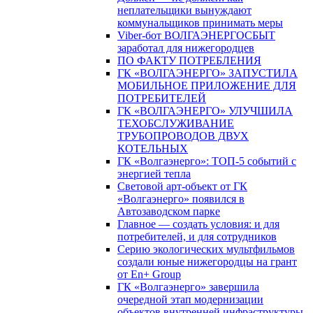
неплательщики вынуждают
коммунальщиков принимать меры
Viber-бот ВОЛГАЭНЕРГОСБЫТ
заработал для нижегородцев
ПО ФАКТУ ПОТРЕБЛЕНИЯ
ГК «ВОЛГАЭНЕРГО» ЗАПУСТИЛА
МОБИЛЬНОЕ ПРИЛОЖЕНИЕ ДЛЯ
ПОТРЕБИТЕЛЕЙ
ГК «ВОЛГАЭНЕРГО» УЛУЧШИЛА
ТЕХОБСЛУЖИВАНИЕ
ТРУБОПРОВОДОВ ДВУХ
КОТЕЛЬНЫХ
ГК «Волгаэнерго»: ТОП-5 событий с
энергией тепла
Световой арт-объект от ГК
«Волгаэнерго» появился в
Автозаводском парке
Главное — создать условия: и для
потребителей, и для сотрудников
Серию экологических мультфильмов
создали юные нижегородцы на грант
от En+ Group
ГК «Волгаэнерго» завершила
очередной этап модернизации
объектов внутренней инфраструктуры