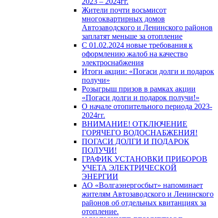
2023 – 2024гг.
Жители почти восьмисот
многоквартирных домов
Автозаводского и Ленинского районов
заплатят меньше за отопление
С 01.02.2024 новые требования к
оформлению жалоб на качество
электроснабжения
Итоги акции: «Погаси долги и подарок
получи»
Розыгрыш призов в рамках акции
«Погаси долги и подарок получи!»
О начале отопительного периода 2023-
2024гг.
ВНИМАНИЕ! ОТКЛЮЧЕНИЕ
ГОРЯЧЕГО ВОДОСНАБЖЕНИЯ!
ПОГАСИ ДОЛГИ И ПОДАРОК
ПОЛУЧИ!
ГРАФИК УСТАНОВКИ ПРИБОРОВ
УЧЕТА ЭЛЕКТРИЧЕСКОЙ
ЭНЕРГИИ
АО «Волгаэнергосбыт» напоминает
жителям Автозаводского и Ленинского
районов об отдельных квитанциях за
отопление.