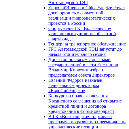
Автозаводской ТЭЦ
ЕвроСибЭнерго и China Yangtze Power
договорились о совместной
реализации гидроэнергетических
проектов в России
Спортсмены ГК «Волгаэнерго»
успешно выступили на областной
спартакиаде
Тендер на транспортное обслуживание
ГРС Автозаводской ТЭЦ запустят до
начала отопительного сезона
Директор по связям с органами
государственной власти En+ Group
Владимир Кирюхин избран
председателем совета директоров
Евгений Федоров назначен
Генеральным директором
«ЕвроСибЭнерго»
Конкурс на право заключения
Кредитного соглашения об открытие
кредитной линии и договора
кредитования в форме овердрафт
В ГК «Волгаэнерго» стартовала
программа по развитию преемников на
управленческие позиции в