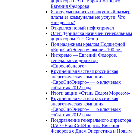
директора ОАО "ЕвроСибЭнерго"
Евгения Федорова
Я хочу уменьшить совокупный размер
платы за коммунальные услуги. Что
мне делать?
Открылся новый нефтепричал
Олег Дерипаска назначен генеральным
директором En+ Group
Под надёжным крылом Подшефной
«ЕвроСибЭнерго» школе - 100 лет
Интервью — Евгений Федоров,
генеральный директор
«Евросибэнерго»
Крупнейшая частная российская
энергетическая компания
«ЕвроСибЭнерго» — о ключевых
событиях 2012 года
Итоги акции «Стань Дедом Морозом»
Крупнейшая частная российская
энергетическая компания
«ЕвроСибЭнерго» — о ключевых
событиях 2012 года
Поздравление генерального директора
ОАО «ЕвроСибЭнерго» Евгения
Федорова с Днем Энергетика и Новым