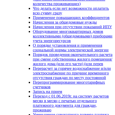
количества проживающих)
Что делать если нет возможности оплатить
всю сумму сразу
Применение повышающих коэффициентов
Начисления за общедомовые нужды
Начисления при отсутствии показаний ИПУ
Оборудование многоквартирных домов
коллективными (общедомовыми) приборами
учета энергоресурсов
О порядке установления и применения
социальной нормы электрической энергии
Порядок проведения окончательного расчета
при смене собственника жилого помещения/
жилого дома (или его части) (или перев
Перерасчет за горячее водоснабжение и/или
электроснабжение по причине временного
отсутствия граждан по месту постоянной
Перепрограммирование многотарифных
счетчиков
Запись на прием
Переход с 01.06.2019г. на систему расчетов
месяц в месяц с печатью отдельного
платежного документа для граждан,
проживаю
Уменьшение совокупного размера платежа