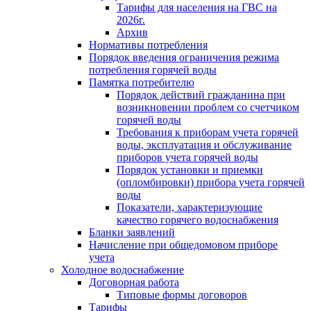
Тарифы для населения на ГВС на
2026г.
Архив
Нормативы потребления
Порядок введения ограничения режима
потребления горячей воды
Памятка потребителю
Порядок действий гражданина при
возникновении проблем со счетчиком
горячей воды
Требования к приборам учета горячей
воды, эксплуатация и обслуживание
приборов учета горячей воды
Порядок установки и приемки
(опломбировки) прибора учета горячей
воды
Показатели, характеризующие
качество горячего водоснабжения
Бланки заявлений
Начисление при общедомовом приборе
учета
Холодное водоснабжение
Договорная работа
Типовые формы договоров
Тарифы