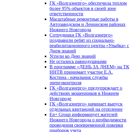
ГК «Волгаэнерго» обеспечила теплом
более 95% объектов в своей зоне
ответственности
Масштабные ремонтные работы в
Автозаводском и Ленинском районах
Нижнего Новгорода
Сотрудники ГК «Волгаэнерго»
поздравили ребят из социально-
реабилитационного центра «Улыбка» с
Днем знаний
Успели ко Дню знаний
Не остались равнодушными
В программе «ДЕНЬ ЗА ДНЕМ» на ТК
ННТВ принимает участие Е.А.
Костина - начальник службы
энергоконтроля
ГК «Волгаэнерго» предупреждает о
действиях мошенников в Нижнем
Новгороде
ГК «Волгаэнерго» начинает выпуск
отдельных квитанций на отопление
En+ Group информирует жителей
Нижнего Новгорода о необходимости
проведения своевременной поверки
приборов учета