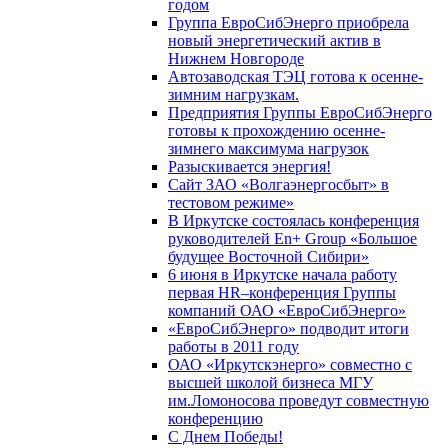
годом
Группа ЕвроСибЭнерго приобрела
новый энергетический актив в
Нижнем Новгороде
Автозаводская ТЭЦ готова к осенне-
зимним нагрузкам.
Предприятия Группы ЕвроСибЭнерго
готовы к прохождению осенне-
зимнего максимума нагрузок
Разыскивается энергия!
Сайт ЗАО «Волгаэнергосбыт» в
тестовом режиме»
В Иркутске состоялась конференция
руководителей En+ Group «Большое
будущее Восточной Сибири»
6 июня в Иркутске начала работу
первая HR–конференция Группы
компаний ОАО «ЕвроСибЭнерго»
«ЕвроСибЭнерго» подводит итоги
работы в 2011 году
ОАО «Иркутскэнерго» совместно с
высшей школой бизнеса МГУ
им.Ломоносова проведут совместную
конференцию
С Днем Победы!