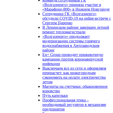
Команда сотрудников ГК
«Волгаэнерго» приняла участие в
«Марафоне-800» в Нижнем Новгороде
Сотрудники ГК «Волгаэнерго»
обсудили COVID-19 на online-встрече с
Сергеем Царенко
В Ленинском районе завершен летний
ремонт тепломагистрали
«Волгаэнерго» продолжает
модернизацию системы горячего
водоснабжения в Автозаводском
районе
En+ Group проводит прививочную
кампанию против коронавирусной
инфекции
Выключаем все из сети и оформляем
перерасчет: как нижегородцам
сэкономить на оплате электричества
летом
Магниты на счетчики: обыкновенное
воровство
Путь капельки
Профессиональная этика –
необходимый регулятор в механизме
предприятия