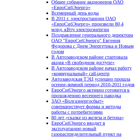
Общее собрание акционеров ОАО
«ЕвроСибЭнерго»
Всемирный день воды
В 2011 г. электростанции ОАО
«ЕвроСибЭнерго» произвели 80,4
млрд. кВтч электроэнергии
Поздравление генерального директора
ОАО "ЕвроСибЭнерго" Евгения
Федорова с Днем Энергетика и Новым
годом
В Автозаводском районе стартовала
акция «В свободном доступе»
В Автозаводском районе начал работу
«коммунальный» call-центр
Автозаводская ТЭЦ успешно прошла
осенне-зимний период 2010-2011 годов
ЕвроСибЭнерго активно готовится к
прохождению весеннего паводка
ЗАО «Волгаэнергосбыт»
совершенствует формы и методы
работы с потребителями
80 лет «сказке из железа и бетона»
ЕвроСибЭнерго вводит в
эксплуатацию новый
газораспределительный пункт на