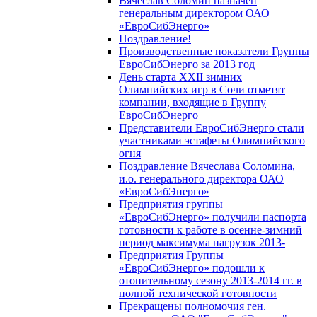
Вячеслав Соломин назначен
генеральным директором ОАО
«ЕвроСибЭнерго»
Поздравление!
Производственные показатели Группы
ЕвроСибЭнерго за 2013 год
День старта XXII зимних
Олимпийских игр в Сочи отметят
компании, входящие в Группу
ЕвроСибЭнерго
Представители ЕвроСибЭнерго стали
участниками эстафеты Олимпийского
огня
Поздравление Вячеслава Соломина,
и.о. генерального директора ОАО
«ЕвроСибЭнерго»
Предприятия группы
«ЕвроСибЭнерго» получили паспорта
готовности к работе в осенне-зимний
период максимума нагрузок 2013-
Предприятия Группы
«ЕвроСибЭнерго» подошли к
отопительному сезону 2013-2014 гг. в
полной технической готовности
Прекращены полномочия ген.