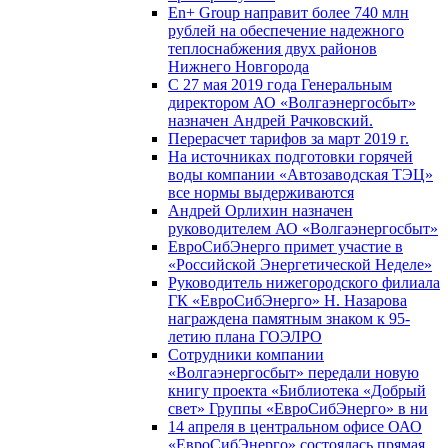
En+ Group направит более 740 млн
рублей на обеспечение надежного
теплоснабжения двух районов
Нижнего Новгорода
С 27 мая 2019 года Генеральным
директором АО «Волгаэнергосбыт»
назначен Андрей Рачковский.
Перерасчет тарифов за март 2019 г.
На источниках подготовки горячей
воды компании «Автозаводская ТЭЦ»
все нормы выдерживаются
Андрей Орлихин назначен
руководителем АО «Волгаэнергосбыт»
ЕвроСибЭнерго примет участие в
«Российской Энергетической Неделе»
Руководитель нижегородского филиала
ГК «ЕвроСибЭнерго» Н. Назарова
награждена памятным знаком к 95-
летию плана ГОЭЛРО
Сотрудники компании
«Волгаэнергосбыт» передали новую
книгу проекта «Библиотека «Добрый
свет» Группы «ЕвроСибЭнерго» в ни
14 апреля в центральном офисе ОАО
«ЕвроСибЭнерго» состоялась прямая