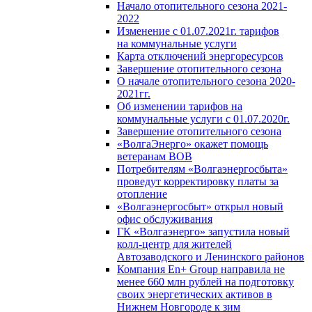
Начало отопительного сезона 2021-
2022
Изменение с 01.07.2021г. тарифов
на коммунальные услуги
Карта отключений энергоресурсов
Завершение отопительного сезона
О начале отопительного сезона 2020-
2021гг.
Об изменении тарифов на
коммунальные услуги с 01.07.2020г.
Завершение отопительного сезона
«ВолгаЭнерго» окажет помощь
ветеранам ВОВ
Потребителям «Волгаэнергосбыта»
проведут корректировку платы за
отопление
«Волгаэнергосбыт» открыл новый
офис обслуживания
ГК «Волгаэнерго» запустила новый
колл-центр для жителей
Автозаводского и Ленинского районов
Компания En+ Group направила не
менее 660 млн рублей на подготовку
своих энергетических активов в
Нижнем Новгороде к зим