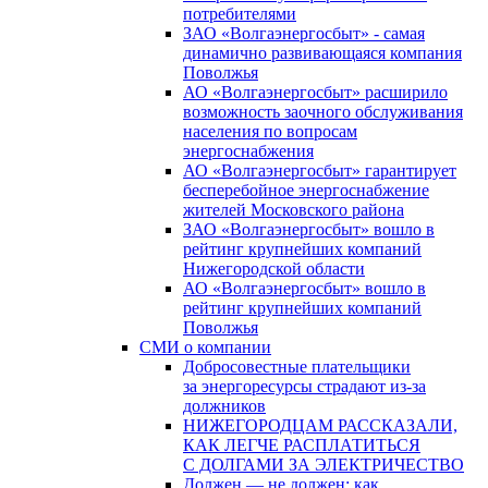
потребителями
ЗАО «Волгаэнергосбыт» - самая
динамично развивающаяся компания
Поволжья
АО «Волгаэнергосбыт» расширило
возможность заочного обслуживания
населения по вопросам
энергоснабжения
АО «Волгаэнергосбыт» гарантирует
бесперебойное энергоснабжение
жителей Московского района
ЗАО «Волгаэнергосбыт» вошло в
рейтинг крупнейших компаний
Нижегородской области
АО «Волгаэнергосбыт» вошло в
рейтинг крупнейших компаний
Поволжья
СМИ о компании
Добросовестные плательщики
за энергоресурсы страдают из-за
должников
НИЖЕГОРОДЦАМ РАССКАЗАЛИ,
КАК ЛЕГЧЕ РАСПЛАТИТЬСЯ
С ДОЛГАМИ ЗА ЭЛЕКТРИЧЕСТВО
Должен — не должен: как