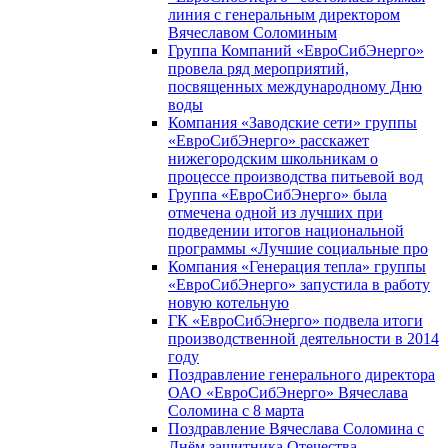
линия с генеральным директором
Вячеславом Соломиным
Группа Компаний «ЕвроСибЭнерго»
провела ряд мероприятий,
посвященных международному Дню
воды
Компания «Заводские сети» группы
«ЕвроСибЭнерго» расскажет
нижегородским школьникам о
процессе производства питьевой вод
Группа «ЕвроСибЭнерго» была
отмечена одной из лучших при
подведении итогов национальной
программы «Лучшие социальные про
Компания «Генерация тепла» группы
«ЕвроСибЭнерго» запустила в работу
новую котельную
ГК «ЕвроСибЭнерго» подвела итоги
производственной деятельности в 2014
году
Поздравление генерального директора
ОАО «ЕвроСибЭнерго» Вячеслава
Соломина с 8 марта
Поздравление Вячеслава Соломина с
Днём защитника Отечества