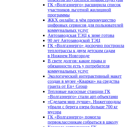
ГК «Волгаэнерго» расширила список
участников льготной жилищной
программы
ЖКХ онлайн: в чём преимущество
цифровых сервисов для пользователей
коммунальных услуг
Автозаводская ТЭЦ к зиме готова
90 лет Автозаводской ТЭЦ
ГК «Волгаэнерго» досрочно построила
теплотрассы к двум детским садам
в Нижнем Новгороде
В свете долгов: какие права и
обязанности есть у потребителя
коммунальных услуг
Экологический интерактивный макет
создан в музее «Кварки» на средства
гранта от En+ Group
Тепловые насосные станции ГК
«Волгаэнерго» стали арт-объектами
«Сделаем мир лучше». Нижегородцы
убрали с берега озера больше 700 кг
мусора
ГК «Волгаэнерго» помогла
первоклассникам собраться в школу