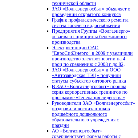
технической области
ЗАО «Волгаэнергосбыт» объявляет о
проведении открытого конкурса
График профилактического ремонта
систем горячего водоснабжения
Предприятия Группы «Волгаэнерго»
осваивают принципы бережливого
производства
Электростанции ОАО
"ЕвроСибЭнерго" в 2009 г увеличили
производство электроэнергии на 4
проц по сравнению с 2008 г до 82,
ЗАО «Волгаэнергосбыт» и ООО
«Автозаводская ТЭЦ» получили
статусы субъектов оптового рынка
В ЗАО «Волгаэнергосбыт» прошла
серия корпоративных тренингов по
программе «Генерация лидерства»
Руководители ЗАО «Волгаэнергосбыт»
поздравили воспитанников
подшефного дошкольного
образовательного учреждения с
праздни
АО «Волгаэнергосбыт»
совершенствует формы работы с