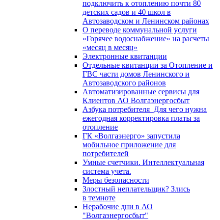
подключить к отоплению почти 80
детских садов и 40 школ в
Автозаводском и Ленинском районах
О переводе коммунальной услуги
«Горячее водоснабжение» на расчеты
«месяц в месяц»
Электронные квитанции
Отдельные квитанции за Отопление и
ГВС части домов Ленинского и
Автозаводского районов
Автоматизированные сервисы для
Клиентов АО Волгаэнергосбыт
Азбука потребителя_Для чего нужна
ежегодная корректировка платы за
отопление
ГК «Волгаэнерго» запустила
мобильное приложение для
потребителей
Умные счетчики. Интеллектуальная
система учета.
Меры безопасности
Злостный неплательщик? Злись
в темноте
Нерабочие дни в АО
"Волгаэнергосбыт"