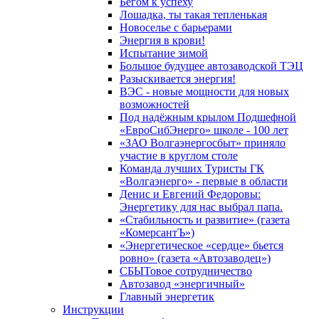
Бегом к успеху
Лошадка, ты такая тепленькая
Новоселье с барьерами
Энергия в крови!
Испытание зимой
Большое будущее автозаводской ТЭЦ
Разыскивается энергия!
ВЭС - новые мощности для новых
возможностей
Под надёжным крылом Подшефной
«ЕвроСибЭнерго» школе - 100 лет
«ЗАО Волгаэнергосбыт» приняло
участие в круглом столе
Команда лучших Туристы ГК
«Волгаэнерго» - первые в области
Денис и Евгений Федоровы:
Энергетику для нас выбрал папа.
«Стабильность и развитие» (газета
«КомерсантЪ»)
«Энергетическое «сердце» бьется
ровно» (газета «Автозаводец»)
СБЫТовое сотрудничество
Автозавод «энергичный»
Главный энергетик
Инструкции