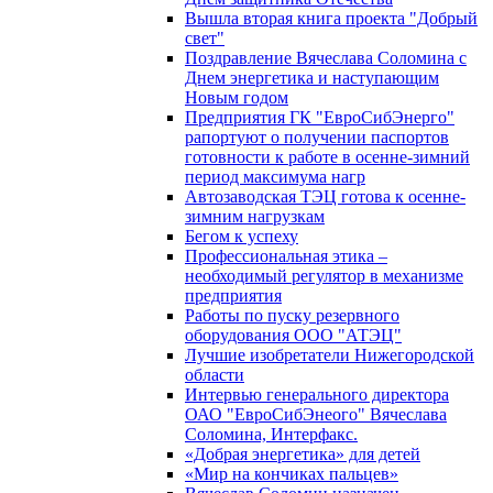
Вышла вторая книга проекта "Добрый
свет"
Поздравление Вячеслава Соломина с
Днем энергетика и наступающим
Новым годом
Предприятия ГК "ЕвроСибЭнерго"
рапортуют о получении паспортов
готовности к работе в осенне-зимний
период максимума нагр
Автозаводская ТЭЦ готова к осенне-
зимним нагрузкам
Бегом к успеху
Профессиональная этика –
необходимый регулятор в механизме
предприятия
Работы по пуску резервного
оборудования ООО "АТЭЦ"
Лучшие изобретатели Нижегородской
области
Интервью генерального директора
ОАО "ЕвроСибЭнеого" Вячеслава
Соломина, Интерфакс.
«Добрая энергетика» для детей
«Мир на кончиках пальцев»