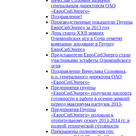
Вячеслав Соломин назначен
генеральным директором ОАО
«ЕвроСибЭнерго»
Поздравление!
Производственные показатели Группы
ЕвроСибЭнерго за 2013 год
День старта XXII зимних
Олимпийских игр в Сочи отметят
компании, входящие в Группу
ЕвроСибЭнерго
Представители ЕвроСибЭнерго стали
участниками эстафеты Олимпийского
огня
Поздравление Вячеслава Соломина,
и.о. генерального директора ОАО
«ЕвроСибЭнерго»
Предприятия группы
«ЕвроСибЭнерго» получили паспорта
готовности к работе в осенне-зимний
период максимума нагрузок 2013-
Предприятия Группы
«ЕвроСибЭнерго» подошли к
отопительному сезону 2013-2014 гг. в
полной технической готовности
Прекращены полномочия ген.