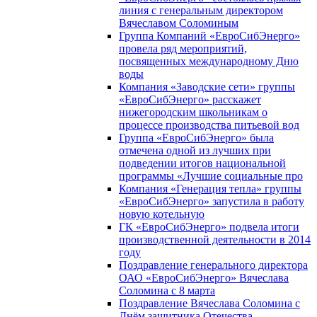
линия с генеральным директором
Вячеславом Соломиным
Группа Компаний «ЕвроСибЭнерго»
провела ряд мероприятий,
посвященных международному Дню
воды
Компания «Заводские сети» группы
«ЕвроСибЭнерго» расскажет
нижегородским школьникам о
процессе производства питьевой вод
Группа «ЕвроСибЭнерго» была
отмечена одной из лучших при
подведении итогов национальной
программы «Лучшие социальные про
Компания «Генерация тепла» группы
«ЕвроСибЭнерго» запустила в работу
новую котельную
ГК «ЕвроСибЭнерго» подвела итоги
производственной деятельности в 2014
году
Поздравление генерального директора
ОАО «ЕвроСибЭнерго» Вячеслава
Соломина с 8 марта
Поздравление Вячеслава Соломина с
Днём защитника Отечества