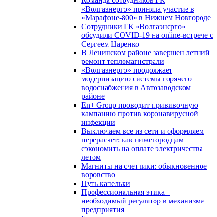
Команда сотрудников ГК
«Волгаэнерго» приняла участие в
«Марафоне-800» в Нижнем Новгороде
Сотрудники ГК «Волгаэнерго»
обсудили COVID-19 на online-встрече с
Сергеем Царенко
В Ленинском районе завершен летний
ремонт тепломагистрали
«Волгаэнерго» продолжает
модернизацию системы горячего
водоснабжения в Автозаводском
районе
En+ Group проводит прививочную
кампанию против коронавирусной
инфекции
Выключаем все из сети и оформляем
перерасчет: как нижегородцам
сэкономить на оплате электричества
летом
Магниты на счетчики: обыкновенное
воровство
Путь капельки
Профессиональная этика –
необходимый регулятор в механизме
предприятия