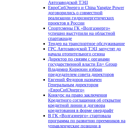
Автозаводской ТЭЦ
ЕвроСибЭнерго и China Yangtze Power
договорились о совместной
реализации гидроэнергетических
проектов в России
Спортсмены ГК «Волгаэнерго»
успешно выступили на областной
спартакиаде
Тендер на транспортное обслуживание
ГРС Автозаводской ТЭЦ запустят до
начала отопительного сезона
Директор по связям с органами
государственной власти En+ Group
Владимир Кирюхин избран
председателем совета директоров
Евгений Федоров назначен
Генеральным директором
«ЕвроСибЭнерго»
Конкурс на право заключения
Кредитного соглашения об открытие
кредитной линии и договора
кредитования в форме овердрафт
В ГК «Волгаэнерго» стартовала
программа по развитию преемников на
управленческие позиции в