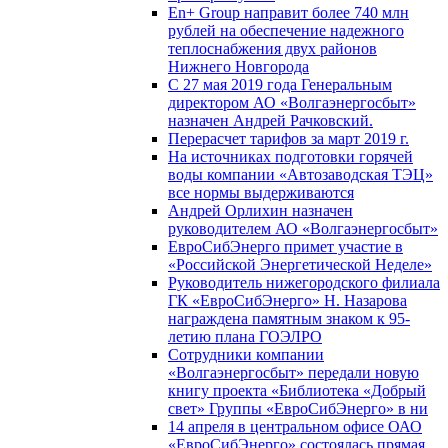
En+ Group направит более 740 млн
рублей на обеспечение надежного
теплоснабжения двух районов
Нижнего Новгорода
С 27 мая 2019 года Генеральным
директором АО «Волгаэнергосбыт»
назначен Андрей Рачковский.
Перерасчет тарифов за март 2019 г.
На источниках подготовки горячей
воды компании «Автозаводская ТЭЦ»
все нормы выдерживаются
Андрей Орлихин назначен
руководителем АО «Волгаэнергосбыт»
ЕвроСибЭнерго примет участие в
«Российской Энергетической Неделе»
Руководитель нижегородского филиала
ГК «ЕвроСибЭнерго» Н. Назарова
награждена памятным знаком к 95-
летию плана ГОЭЛРО
Сотрудники компании
«Волгаэнергосбыт» передали новую
книгу проекта «Библиотека «Добрый
свет» Группы «ЕвроСибЭнерго» в ни
14 апреля в центральном офисе ОАО
«ЕвроСибЭнерго» состоялась прямая