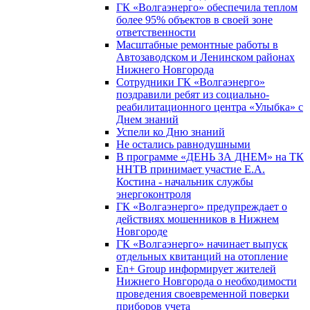
ГК «Волгаэнерго» обеспечила теплом
более 95% объектов в своей зоне
ответственности
Масштабные ремонтные работы в
Автозаводском и Ленинском районах
Нижнего Новгорода
Сотрудники ГК «Волгаэнерго»
поздравили ребят из социально-
реабилитационного центра «Улыбка» с
Днем знаний
Успели ко Дню знаний
Не остались равнодушными
В программе «ДЕНЬ ЗА ДНЕМ» на ТК
ННТВ принимает участие Е.А.
Костина - начальник службы
энергоконтроля
ГК «Волгаэнерго» предупреждает о
действиях мошенников в Нижнем
Новгороде
ГК «Волгаэнерго» начинает выпуск
отдельных квитанций на отопление
En+ Group информирует жителей
Нижнего Новгорода о необходимости
проведения своевременной поверки
приборов учета