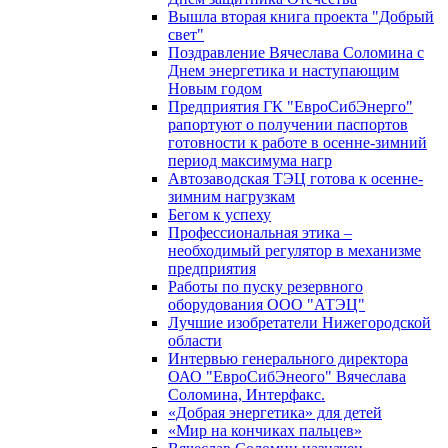
Вышла вторая книга проекта "Добрый
свет"
Поздравление Вячеслава Соломина с
Днем энергетика и наступающим
Новым годом
Предприятия ГК "ЕвроСибЭнерго"
рапортуют о получении паспортов
готовности к работе в осенне-зимний
период максимума нагр
Автозаводская ТЭЦ готова к осенне-
зимним нагрузкам
Бегом к успеху
Профессиональная этика –
необходимый регулятор в механизме
предприятия
Работы по пуску резервного
оборудования ООО "АТЭЦ"
Лучшие изобретатели Нижегородской
области
Интервью генерального директора
ОАО "ЕвроСибЭнеого" Вячеслава
Соломина, Интерфакс.
«Добрая энергетика» для детей
«Мир на кончиках пальцев»