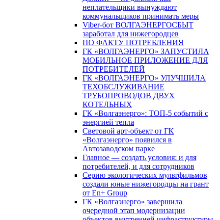
неплательщики вынуждают
коммунальщиков принимать меры
Viber-бот ВОЛГАЭНЕРГОСБЫТ
заработал для нижегородцев
ПО ФАКТУ ПОТРЕБЛЕНИЯ
ГК «ВОЛГАЭНЕРГО» ЗАПУСТИЛА
МОБИЛЬНОЕ ПРИЛОЖЕНИЕ ДЛЯ
ПОТРЕБИТЕЛЕЙ
ГК «ВОЛГАЭНЕРГО» УЛУЧШИЛА
ТЕХОБСЛУЖИВАНИЕ
ТРУБОПРОВОДОВ ДВУХ
КОТЕЛЬНЫХ
ГК «Волгаэнерго»: ТОП-5 событий с
энергией тепла
Световой арт-объект от ГК
«Волгаэнерго» появился в
Автозаводском парке
Главное — создать условия: и для
потребителей, и для сотрудников
Серию экологических мультфильмов
создали юные нижегородцы на грант
от En+ Group
ГК «Волгаэнерго» завершила
очередной этап модернизации
объектов внутренней инфраструктуры