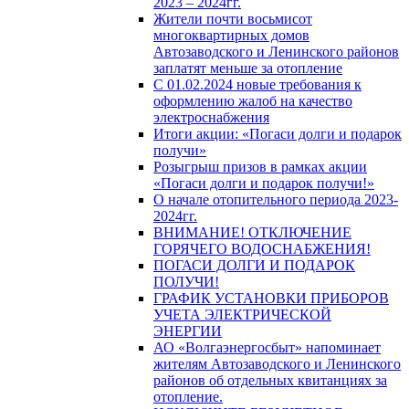
2023 – 2024гг.
Жители почти восьмисот
многоквартирных домов
Автозаводского и Ленинского районов
заплатят меньше за отопление
С 01.02.2024 новые требования к
оформлению жалоб на качество
электроснабжения
Итоги акции: «Погаси долги и подарок
получи»
Розыгрыш призов в рамках акции
«Погаси долги и подарок получи!»
О начале отопительного периода 2023-
2024гг.
ВНИМАНИЕ! ОТКЛЮЧЕНИЕ
ГОРЯЧЕГО ВОДОСНАБЖЕНИЯ!
ПОГАСИ ДОЛГИ И ПОДАРОК
ПОЛУЧИ!
ГРАФИК УСТАНОВКИ ПРИБОРОВ
УЧЕТА ЭЛЕКТРИЧЕСКОЙ
ЭНЕРГИИ
АО «Волгаэнергосбыт» напоминает
жителям Автозаводского и Ленинского
районов об отдельных квитанциях за
отопление.