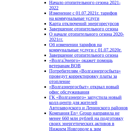
Начало отопительного сезона 2021-
2022
Изменение с 01.07.2021г. тарифов
на коммунальные услуги
Карта отключений энергоресурсов
Завершение отопительного сезона
О начале отопительного сезона 2020-
2021гг.
Об изменении тарифов на
коммунальные услуги с 01.07.2020г.
Завершение отопительного сезона
«ВолгаЭнерго» окажет помощь
ветеранам ВОВ
Потребителям «Волгаэнергосбыта»
проведут корректировку платы за
отопление
«Волгаэнергосбыт» открыл новый
офис обслуживания
ГК «Волгаэнерго» запустила новый
колл-центр для жителей
Автозаводского и Ленинского районов
Компания En+ Group направила не
менее 660 млн рублей на подготовку
своих энергетических активов в
Нижнем Новгороде к зим