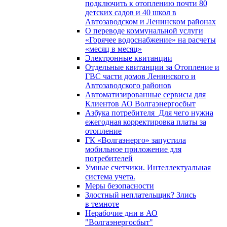
подключить к отоплению почти 80
детских садов и 40 школ в
Автозаводском и Ленинском районах
О переводе коммунальной услуги
«Горячее водоснабжение» на расчеты
«месяц в месяц»
Электронные квитанции
Отдельные квитанции за Отопление и
ГВС части домов Ленинского и
Автозаводского районов
Автоматизированные сервисы для
Клиентов АО Волгаэнергосбыт
Азбука потребителя_Для чего нужна
ежегодная корректировка платы за
отопление
ГК «Волгаэнерго» запустила
мобильное приложение для
потребителей
Умные счетчики. Интеллектуальная
система учета.
Меры безопасности
Злостный неплательщик? Злись
в темноте
Нерабочие дни в АО
"Волгаэнергосбыт"