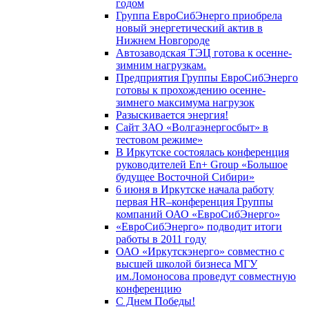
годом
Группа ЕвроСибЭнерго приобрела
новый энергетический актив в
Нижнем Новгороде
Автозаводская ТЭЦ готова к осенне-
зимним нагрузкам.
Предприятия Группы ЕвроСибЭнерго
готовы к прохождению осенне-
зимнего максимума нагрузок
Разыскивается энергия!
Сайт ЗАО «Волгаэнергосбыт» в
тестовом режиме»
В Иркутске состоялась конференция
руководителей En+ Group «Большое
будущее Восточной Сибири»
6 июня в Иркутске начала работу
первая HR–конференция Группы
компаний ОАО «ЕвроСибЭнерго»
«ЕвроСибЭнерго» подводит итоги
работы в 2011 году
ОАО «Иркутскэнерго» совместно с
высшей школой бизнеса МГУ
им.Ломоносова проведут совместную
конференцию
С Днем Победы!