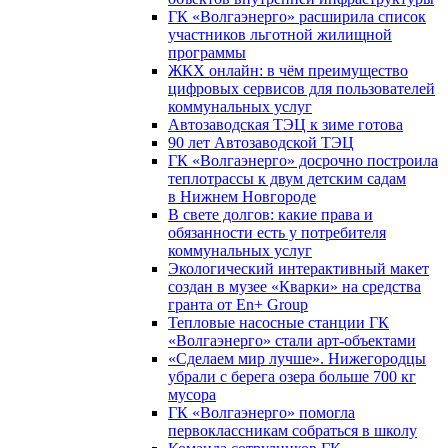
ГК «Волгаэнерго» расширила список
участников льготной жилищной
программы
ЖКХ онлайн: в чём преимущество
цифровых сервисов для пользователей
коммунальных услуг
Автозаводская ТЭЦ к зиме готова
90 лет Автозаводской ТЭЦ
ГК «Волгаэнерго» досрочно построила
теплотрассы к двум детским садам
в Нижнем Новгороде
В свете долгов: какие права и
обязанности есть у потребителя
коммунальных услуг
Экологический интерактивный макет
создан в музее «Кварки» на средства
гранта от En+ Group
Тепловые насосные станции ГК
«Волгаэнерго» стали арт-объектами
«Сделаем мир лучше». Нижегородцы
убрали с берега озера больше 700 кг
мусора
ГК «Волгаэнерго» помогла
первоклассникам собраться в школу