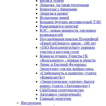
Бегом к успеху
Лошадка, ты такая тепленькая
Новоселье с барьерами
Энергия в крови!
Испытание зимой
Большое будущее автозаводской ТЭЦ
Разыскивается энергия!
ВЭС - новые мощности для новых
возможностей
Под надёжным крылом Подшефной
«ЕвроСибЭнерго» школе - 100 лет
«ЗАО Волгаэнергосбыт» приняло
участие в круглом столе
Команда лучших Туристы ГК
«Волгаэнерго» - первые в области
Денис и Евгений Федоровы:
Энергетику для нас выбрал папа.
«Стабильность и развитие» (газета
«КомерсантЪ»)
«Энергетическое «сердце» бьется
ровно» (газета «Автозаводец»)
СБЫТовое сотрудничество
Автозавод «энергичный»
Главный энергетик
Инструкции