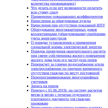
количества проживающих)
Что делать если нет возможности оплатить
всю сумму сразу
Применение повышающих коэффициентов
Начисления за общедомовые нужды
Начисления при отсутствии показаний ИПУ
Оборудование многоквартирных домов
коллективными (общедомовыми) приборами
учета энергоресурсов
О порядке установления и применения
социальной нормы электрической энергии
Порядок проведения окончательного расчета
при смене собственника жилого помещения/
жилого дома (или его части) (или перев
Перерасчет за горячее водоснабжение и/или
электроснабжение по причине временного
отсутствия граждан по месту постоянной
Перепрограммирование многотарифных
счетчиков
Запись на прием
Переход с 01.06.2019г. на систему расчетов
месяц в месяц с печатью отдельного
платежного документа для граждан,
проживаю
Уменьшение совокупного размера платежа