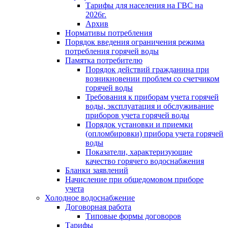
Тарифы для населения на ГВС на
2026г.
Архив
Нормативы потребления
Порядок введения ограничения режима
потребления горячей воды
Памятка потребителю
Порядок действий гражданина при
возникновении проблем со счетчиком
горячей воды
Требования к приборам учета горячей
воды, эксплуатация и обслуживание
приборов учета горячей воды
Порядок установки и приемки
(опломбировки) прибора учета горячей
воды
Показатели, характеризующие
качество горячего водоснабжения
Бланки заявлений
Начисление при общедомовом приборе
учета
Холодное водоснабжение
Договорная работа
Типовые формы договоров
Тарифы