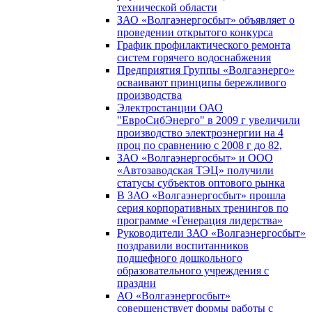
технической области
ЗАО «Волгаэнергосбыт» объявляет о
проведении открытого конкурса
График профилактического ремонта
систем горячего водоснабжения
Предприятия Группы «Волгаэнерго»
осваивают принципы бережливого
производства
Электростанции ОАО
"ЕвроСибЭнерго" в 2009 г увеличили
производство электроэнергии на 4
проц по сравнению с 2008 г до 82,
ЗАО «Волгаэнергосбыт» и ООО
«Автозаводская ТЭЦ» получили
статусы субъектов оптового рынка
В ЗАО «Волгаэнергосбыт» прошла
серия корпоративных тренингов по
программе «Генерация лидерства»
Руководители ЗАО «Волгаэнергосбыт»
поздравили воспитанников
подшефного дошкольного
образовательного учреждения с
праздни
АО «Волгаэнергосбыт»
совершенствует формы работы с