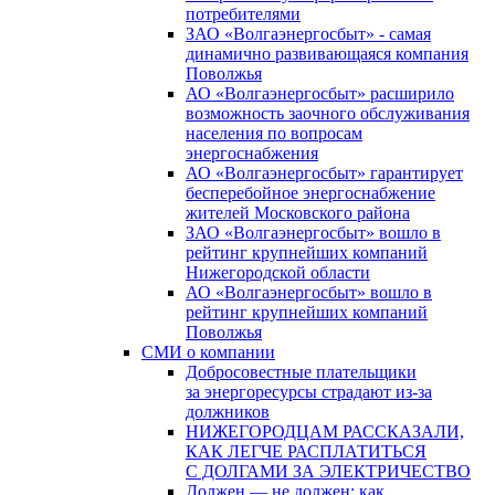
потребителями
ЗАО «Волгаэнергосбыт» - самая
динамично развивающаяся компания
Поволжья
АО «Волгаэнергосбыт» расширило
возможность заочного обслуживания
населения по вопросам
энергоснабжения
АО «Волгаэнергосбыт» гарантирует
бесперебойное энергоснабжение
жителей Московского района
ЗАО «Волгаэнергосбыт» вошло в
рейтинг крупнейших компаний
Нижегородской области
АО «Волгаэнергосбыт» вошло в
рейтинг крупнейших компаний
Поволжья
СМИ о компании
Добросовестные плательщики
за энергоресурсы страдают из-за
должников
НИЖЕГОРОДЦАМ РАССКАЗАЛИ,
КАК ЛЕГЧЕ РАСПЛАТИТЬСЯ
С ДОЛГАМИ ЗА ЭЛЕКТРИЧЕСТВО
Должен — не должен: как