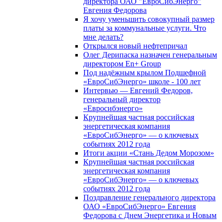
директора ОАО "ЕвроСибЭнерго"
Евгения Федорова
Я хочу уменьшить совокупный размер
платы за коммунальные услуги. Что
мне делать?
Открылся новый нефтепричал
Олег Дерипаска назначен генеральным
директором En+ Group
Под надёжным крылом Подшефной
«ЕвроСибЭнерго» школе - 100 лет
Интервью — Евгений Федоров,
генеральный директор
«Евросибэнерго»
Крупнейшая частная российская
энергетическая компания
«ЕвроСибЭнерго» — о ключевых
событиях 2012 года
Итоги акции «Стань Дедом Морозом»
Крупнейшая частная российская
энергетическая компания
«ЕвроСибЭнерго» — о ключевых
событиях 2012 года
Поздравление генерального директора
ОАО «ЕвроСибЭнерго» Евгения
Федорова с Днем Энергетика и Новым