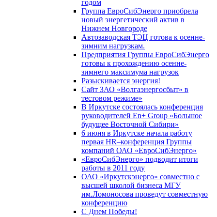
годом
Группа ЕвроСибЭнерго приобрела
новый энергетический актив в
Нижнем Новгороде
Автозаводская ТЭЦ готова к осенне-
зимним нагрузкам.
Предприятия Группы ЕвроСибЭнерго
готовы к прохождению осенне-
зимнего максимума нагрузок
Разыскивается энергия!
Сайт ЗАО «Волгаэнергосбыт» в
тестовом режиме»
В Иркутске состоялась конференция
руководителей En+ Group «Большое
будущее Восточной Сибири»
6 июня в Иркутске начала работу
первая HR–конференция Группы
компаний ОАО «ЕвроСибЭнерго»
«ЕвроСибЭнерго» подводит итоги
работы в 2011 году
ОАО «Иркутскэнерго» совместно с
высшей школой бизнеса МГУ
им.Ломоносова проведут совместную
конференцию
С Днем Победы!