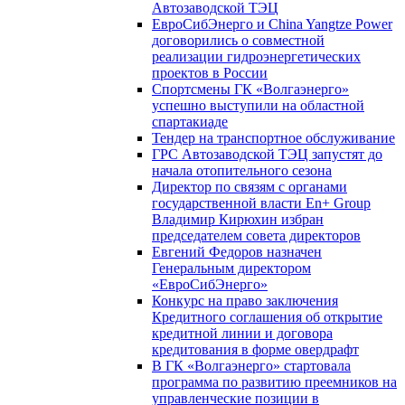
Автозаводской ТЭЦ
ЕвроСибЭнерго и China Yangtze Power
договорились о совместной
реализации гидроэнергетических
проектов в России
Спортсмены ГК «Волгаэнерго»
успешно выступили на областной
спартакиаде
Тендер на транспортное обслуживание
ГРС Автозаводской ТЭЦ запустят до
начала отопительного сезона
Директор по связям с органами
государственной власти En+ Group
Владимир Кирюхин избран
председателем совета директоров
Евгений Федоров назначен
Генеральным директором
«ЕвроСибЭнерго»
Конкурс на право заключения
Кредитного соглашения об открытие
кредитной линии и договора
кредитования в форме овердрафт
В ГК «Волгаэнерго» стартовала
программа по развитию преемников на
управленческие позиции в