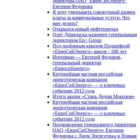
директора ОАО "ЕвроСибЭнерго"
Евгения Федорова
Я хочу уменьшить совокупный размер
платы за коммунальные услуги. Что
мне делать?
Открылся новый нефтепричал
Олег Дерипаска назначен генеральным
директором En+ Group
Под надёжным крылом Подшефной
«ЕвроСибЭнерго» школе - 100 лет
Интервью — Евгений Федоров,
генеральный директор
«Евросибэнерго»
Крупнейшая частная российская
энергетическая компания
«ЕвроСибЭнерго» — о ключевых
событиях 2012 года
Итоги акции «Стань Дедом Морозом»
Крупнейшая частная российская
энергетическая компания
«ЕвроСибЭнерго» — о ключевых
событиях 2012 года
Поздравление генерального директора
ОАО «ЕвроСибЭнерго» Евгения
Федорова с Днем Энергетика и Новым