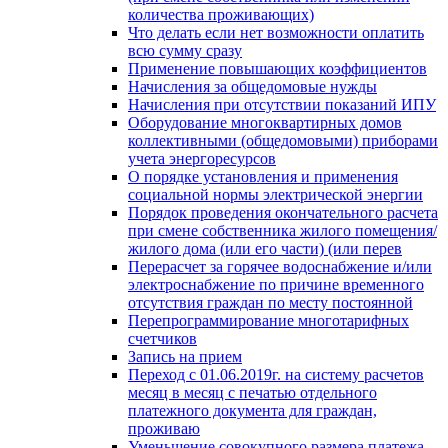
количества проживающих)
Что делать если нет возможности оплатить
всю сумму сразу
Применение повышающих коэффициентов
Начисления за общедомовые нужды
Начисления при отсутствии показаний ИПУ
Оборудование многоквартирных домов
коллективными (общедомовыми) приборами
учета энергоресурсов
О порядке установления и применения
социальной нормы электрической энергии
Порядок проведения окончательного расчета
при смене собственника жилого помещения/
жилого дома (или его части) (или перев
Перерасчет за горячее водоснабжение и/или
электроснабжение по причине временного
отсутствия граждан по месту постоянной
Перепрограммирование многотарифных
счетчиков
Запись на прием
Переход с 01.06.2019г. на систему расчетов
месяц в месяц с печатью отдельного
платежного документа для граждан,
проживаю
Уменьшение совокупного размера платежа