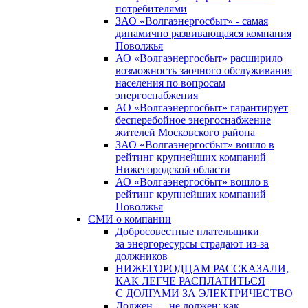
потребителями
ЗАО «Волгаэнергосбыт» - самая
динамично развивающаяся компания
Поволжья
АО «Волгаэнергосбыт» расширило
возможность заочного обслуживания
населения по вопросам
энергоснабжения
АО «Волгаэнергосбыт» гарантирует
бесперебойное энергоснабжение
жителей Московского района
ЗАО «Волгаэнергосбыт» вошло в
рейтинг крупнейших компаний
Нижегородской области
АО «Волгаэнергосбыт» вошло в
рейтинг крупнейших компаний
Поволжья
СМИ о компании
Добросовестные плательщики
за энергоресурсы страдают из-за
должников
НИЖЕГОРОДЦАМ РАССКАЗАЛИ,
КАК ЛЕГЧЕ РАСПЛАТИТЬСЯ
С ДОЛГАМИ ЗА ЭЛЕКТРИЧЕСТВО
Должен — не должен: как