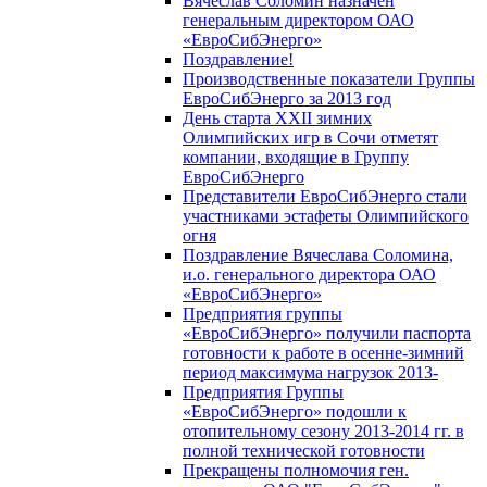
Вячеслав Соломин назначен
генеральным директором ОАО
«ЕвроСибЭнерго»
Поздравление!
Производственные показатели Группы
ЕвроСибЭнерго за 2013 год
День старта XXII зимних
Олимпийских игр в Сочи отметят
компании, входящие в Группу
ЕвроСибЭнерго
Представители ЕвроСибЭнерго стали
участниками эстафеты Олимпийского
огня
Поздравление Вячеслава Соломина,
и.о. генерального директора ОАО
«ЕвроСибЭнерго»
Предприятия группы
«ЕвроСибЭнерго» получили паспорта
готовности к работе в осенне-зимний
период максимума нагрузок 2013-
Предприятия Группы
«ЕвроСибЭнерго» подошли к
отопительному сезону 2013-2014 гг. в
полной технической готовности
Прекращены полномочия ген.