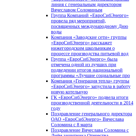
линия с генеральным директором
Вячеславом Соломиным
Группа Компаний «ЕвроСибЭнерго»
провела ряд мероприятий,
посвященных международному Дню
воды
Компания «Заводские сети» группы
«ЕвроСибЭнерго» расскажет
нижегородским школьникам о
процессе производства питьевой вод
Группа «ЕвроСибЭнерго» была
отмечена одной из лучших при
подведении итогов национальной
программы «Лучшие социальные про
Компания «Генерация тепла» группы
«ЕвроСибЭнерго» запустила в работу
новую котельную
ГК «ЕвроСибЭнерго» подвела итоги
производственной деятельности в 2014
году
Поздравление генерального директора
ОАО «ЕвроСибЭнерго» Вячеслава
Соломина с 8 марта
Поздравление Вячеслава Соломина с
Днём защитника Отечества