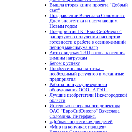
Вышла вторая книга проекта "Добрый
свет"
Поздравление Вячеслава Соломина с
Днем энергетика и наступающим
Новым годом
Предприятия ГК "ЕвроСибЭнерго"
рапортуют о получении паспортов
готовности к работе в осенне-зимний
период максимума нагр
Автозаводская ТЭЦ готова к осенне-
зимним нагрузкам
Бегом к успеху
Профессиональная этика –
необходимый регулятор в механизме
предприятия
Работы по пуску резервного
оборудования ООО "АТЭЦ"
Лучшие изобретатели Нижегородской
области
Интервью генерального директора
ОАО "ЕвроСибЭнеого" Вячеслава
Соломина, Интерфакс.
«Добрая энергетика» для детей
«Мир на кончиках пальцев»