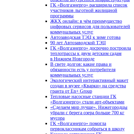
ГК «Волгаэнерго» расширила список
участников льготной жилищной
программы
ЖКХ онлайн: в чём преимущество
цифровых сервисов для пользователей
коммунальных услуг
Автозаводская ТЭЦ к зиме готова
90 лет Автозаводской ТЭЦ
ГК «Волгаэнерго» досрочно построила
теплотрассы к двум детским садам
в Нижнем Новгороде
В свете долгов: какие права и
обязанности есть у потребителя
коммунальных услуг
Экологический интерактивный макет
создан в музее «Кварки» на средства
гранта от En+ Group
Тепловые насосные станции ГК
«Волгаэнерго» стали арт-объектами
«Сделаем мир лучше». Нижегородцы
убрали с берега озера больше 700 кг
мусора
ГК «Волгаэнерго» помогла
первоклассникам собраться в школу