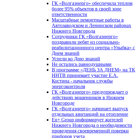
ГК «Волгаэнерго» обеспечила теплом
более 95% объектов в своей зоне
ответственности
Масштабные ремонтные работы в
Автозаводском и Ленинском районах
Нижнего Новгорода
Сотрудники ГК «Волгаэнерго»
поздравили ребят из социально-
реабилитационного центра «Улыбка» с
Днем знаний
Успели ко Дню знаний
Не остались равнодушными
В программе «ДЕНЬ ЗА ДНЕМ» на ТК
ННТВ принимает участие Е.А.
Костина - начальник службы
энергоконтроля
ГК «Волгаэнерго» предупреждает о
действиях мошенников в Нижнем
Новгороде
ГК «Волгаэнерго» начинает выпуск
отдельных квитанций на отопление
En+ Group информирует жителей
Нижнего Новгорода о необходимости
проведения своевременной поверки
приборов учета