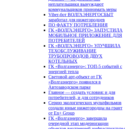
неплательщики вынуждают
коммунальщиков принимать меры
Viber-бот ВОЛГАЭНЕРГОСБЫТ
заработал для нижегородцев
ПО ФАКТУ ПОТРЕБЛЕНИЯ
ГК «ВОЛГАЭНЕРГО» ЗАПУСТИЛА
МОБИЛЬНОЕ ПРИЛОЖЕНИЕ ДЛЯ
ПОТРЕБИТЕЛЕЙ
ГК «ВОЛГАЭНЕРГО» УЛУЧШИЛА
ТЕХОБСЛУЖИВАНИЕ
ТРУБОПРОВОДОВ ДВУХ
КОТЕЛЬНЫХ
ГК «Волгаэнерго»: ТОП-5 событий с
энергией тепла
Световой арт-объект от ГК
«Волгаэнерго» появился в
Автозаводском парке
Главное — создать условия: и для
потребителей, и для сотрудников
Серию экологических мультфильмов
создали юные нижегородцы на грант
от En+ Group
ГК «Волгаэнерго» завершила
очередной этап модернизации
объектов внутренней инфраструктуры