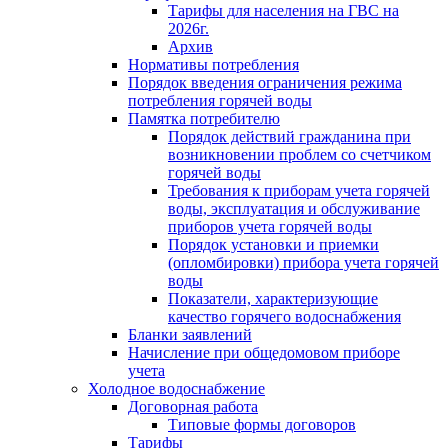
Тарифы для населения на ГВС на
2026г.
Архив
Нормативы потребления
Порядок введения ограничения режима
потребления горячей воды
Памятка потребителю
Порядок действий гражданина при
возникновении проблем со счетчиком
горячей воды
Требования к приборам учета горячей
воды, эксплуатация и обслуживание
приборов учета горячей воды
Порядок установки и приемки
(опломбировки) прибора учета горячей
воды
Показатели, характеризующие
качество горячего водоснабжения
Бланки заявлений
Начисление при общедомовом приборе
учета
Холодное водоснабжение
Договорная работа
Типовые формы договоров
Тарифы