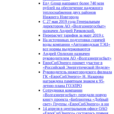
En+ Group направит более 740 млн
рублей на обеспечение надежного
теплоснабжения двух районов
Нижнего Новгорода
С 27 мая 2019 года Генеральным
директором АО «Волгаэнергосбыт»
назначен Андрей Рачковский.
Перерасчет тарифов за март 2019 г.
На источниках подготовки горячей
воды компании «Автозаводская ТЭЦ»
все нормы выдерживаются
Андрей Орлихин назначен
руководителем АО «Волгаэнергосбыт»
ЕвроСибЭнерго примет участие в
«Российской Энергетической Неделе»
Руководитель нижегородского филиала
ГК «ЕвроСибЭнерго» Н. Назарова
награждена памятным знаком к 95-
летию плана ГОЭЛРО
Сотрудники компании
«Волгаэнергосбыт» передали новую
книгу проекта «Библиотека «Добрый
свет» Группы «ЕвроСибЭнерго» в ни
14 апреля в центральном офисе ОАО
«ЕвроСибЭнерго» состоялась прямая