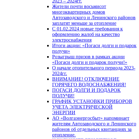
2023 – 2024гг.
Жители почти восьмисот
многоквартирных домов
Автозаводского и Ленинского районов
заплатят меньше за отопление
С 01.02.2024 новые требования к
оформлению жалоб на качество
электроснабжения
Итоги акции: «Погаси долги и подарок
получи»
Розыгрыш призов в рамках акции
«Погаси долги и подарок получи!»
О начале отопительного периода 2023-
2024гг.
ВНИМАНИЕ! ОТКЛЮЧЕНИЕ
ГОРЯЧЕГО ВОДОСНАБЖЕНИЯ!
ПОГАСИ ДОЛГИ И ПОДАРОК
ПОЛУЧИ!
ГРАФИК УСТАНОВКИ ПРИБОРОВ
УЧЕТА ЭЛЕКТРИЧЕСКОЙ
ЭНЕРГИИ
АО «Волгаэнергосбыт» напоминает
жителям Автозаводского и Ленинского
районов об отдельных квитанциях за
отопление.