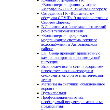
Команда сотрудников ГК
«Волгаэнерго» приняла участие в
«Марафоне-800» в Нижнем Новгороде
Сотрудники ГК «Волгаэнерго»
обсудили COVID-19 на online-встрече с
Сергеем Царенко
В Ленинском районе завершен летний
ремонт тепломагистрали
«Волгаэнерго» продолжает
модернизацию системы горячего
водоснабжения в Автозаводском
районе
En+ Group проводит прививочную
кампанию против коронавирусной
инфекции
Выключаем все из сети и оформляем
перерасчет: как нижегородцам
сэкономить на оплате электричества
летом
Магниты на счетчики: обыкновенное
воровство
Путь капельки
Профессиональная этика –
необходимый регулятор в механизме
предприятия