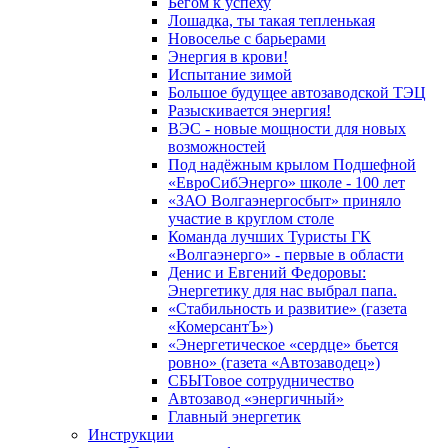
Бегом к успеху
Лошадка, ты такая тепленькая
Новоселье с барьерами
Энергия в крови!
Испытание зимой
Большое будущее автозаводской ТЭЦ
Разыскивается энергия!
ВЭС - новые мощности для новых
возможностей
Под надёжным крылом Подшефной
«ЕвроСибЭнерго» школе - 100 лет
«ЗАО Волгаэнергосбыт» приняло
участие в круглом столе
Команда лучших Туристы ГК
«Волгаэнерго» - первые в области
Денис и Евгений Федоровы:
Энергетику для нас выбрал папа.
«Стабильность и развитие» (газета
«КомерсантЪ»)
«Энергетическое «сердце» бьется
ровно» (газета «Автозаводец»)
СБЫТовое сотрудничество
Автозавод «энергичный»
Главный энергетик
Инструкции