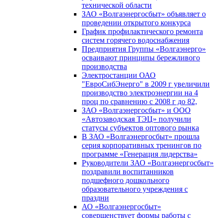
технической области
ЗАО «Волгаэнергосбыт» объявляет о
проведении открытого конкурса
График профилактического ремонта
систем горячего водоснабжения
Предприятия Группы «Волгаэнерго»
осваивают принципы бережливого
производства
Электростанции ОАО
"ЕвроСибЭнерго" в 2009 г увеличили
производство электроэнергии на 4
проц по сравнению с 2008 г до 82,
ЗАО «Волгаэнергосбыт» и ООО
«Автозаводская ТЭЦ» получили
статусы субъектов оптового рынка
В ЗАО «Волгаэнергосбыт» прошла
серия корпоративных тренингов по
программе «Генерация лидерства»
Руководители ЗАО «Волгаэнергосбыт»
поздравили воспитанников
подшефного дошкольного
образовательного учреждения с
праздни
АО «Волгаэнергосбыт»
совершенствует формы работы с