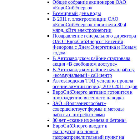
Общее собрание акционеров ОАО
«ЕвроСибЭнерго»
Всемирный день воды
В 2011 г. электростанции ОАО
«ЕвроСибЭнерго» произвели 80,4
млрд. кВтч электроэнергии
Поздравление генерального директора
ОАО "ЕвроСибЭнерго" Евгения
Федорова с Днем Энергетика и Новым
годом
В Автозаводском районе стартовала
акция «В свободном доступе»
В Автозаводском районе начал работу
«коммунальный» call-центр
Автозаводская ТЭЦ успешно прошла
осенне-зимний период 2010-2011 годов
ЕвроСибЭнерго активно готовится к
прохождению весеннего паводка
ЗАО «Волгаэнергосбыт»
совершенствует формы и методы
работы с потребителями
80 лет «сказке из железа и бетона»
ЕвроСибЭнерго вводит в
эксплуатацию новый
газораспределительный пункт на