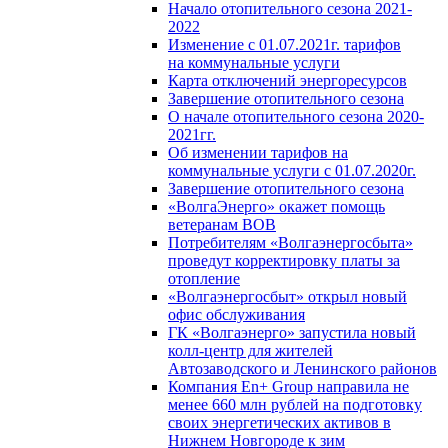
Начало отопительного сезона 2021-
2022
Изменение с 01.07.2021г. тарифов
на коммунальные услуги
Карта отключений энергоресурсов
Завершение отопительного сезона
О начале отопительного сезона 2020-
2021гг.
Об изменении тарифов на
коммунальные услуги с 01.07.2020г.
Завершение отопительного сезона
«ВолгаЭнерго» окажет помощь
ветеранам ВОВ
Потребителям «Волгаэнергосбыта»
проведут корректировку платы за
отопление
«Волгаэнергосбыт» открыл новый
офис обслуживания
ГК «Волгаэнерго» запустила новый
колл-центр для жителей
Автозаводского и Ленинского районов
Компания En+ Group направила не
менее 660 млн рублей на подготовку
своих энергетических активов в
Нижнем Новгороде к зим