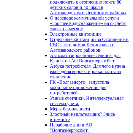
подключить к отоплению почти 80
детских садов и 40 школ в
Автозаводском и Ленинском районах
О переводе коммунальной услуги
«Горячее водоснабжение» на расчеты
«месяц в месяц»
Электронные квитанции
Отдельные квитанции за Отопление и
ГВС части домов Ленинского и
Автозаводского районов
Автоматизированные сервисы для
Клиентов АО Волгаэнергосбыт
Азбука потребителя_Для чего нужна
ежегодная корректировка платы за
отопление
ГК «Волгаэнерго» запустила
мобильное приложение для
потребителей
Умные счетчики. Интеллектуальная
система учета.
Меры безопасности
Злостный неплательщик? Злись
в темноте
Нерабочие дни в АО
"Волгаэнергосбыт"