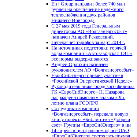
En+ Group направит более 740 млн
рублей на обеспечение надежного
теплоснабжения двух районов
Нижнего Новгорода
С 27 мая 2019 года Генеральным
директором АО «Волгаэнергосбыт»
назначен Андрей Рачковский.
Перерасчет тарифов за март 2019 г.
На источниках подготовки горячей
воды компании «Автозаводская ТЭЦ»
все нормы выдерживаются
Андрей Орлихин назначен
руководителем АО «Волгаэнергосбыт»
ЕвроСибЭнерго примет участие в
«Российской Энергетической Неделе»
Руководитель нижегородского филиала
ГК «ЕвроСибЭнерго» Н. Назарова
награждена памятным знаком к 95-
летию плана ГОЭЛРО
Сотрудники компании
«Волгаэнергосбыт» передали новую
книгу проекта «Библиотека «Добрый
свет» Группы «ЕвроСибЭнерго» в ни
14 апреля в центральном офисе ОАО
«ЕвроСибЭнерго» состоялась прямая