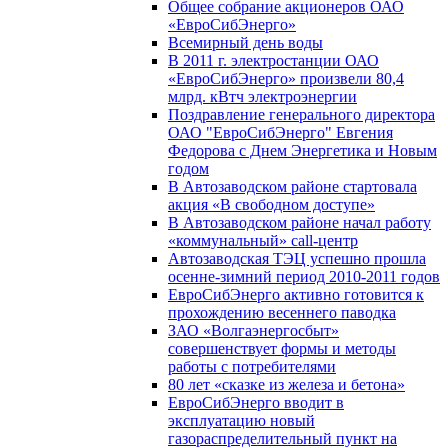
Общее собрание акционеров ОАО
«ЕвроСибЭнерго»
Всемирный день воды
В 2011 г. электростанции ОАО
«ЕвроСибЭнерго» произвели 80,4
млрд. кВтч электроэнергии
Поздравление генерального директора
ОАО "ЕвроСибЭнерго" Евгения
Федорова с Днем Энергетика и Новым
годом
В Автозаводском районе стартовала
акция «В свободном доступе»
В Автозаводском районе начал работу
«коммунальный» call-центр
Автозаводская ТЭЦ успешно прошла
осенне-зимний период 2010-2011 годов
ЕвроСибЭнерго активно готовится к
прохождению весеннего паводка
ЗАО «Волгаэнергосбыт»
совершенствует формы и методы
работы с потребителями
80 лет «сказке из железа и бетона»
ЕвроСибЭнерго вводит в
эксплуатацию новый
газораспределительный пункт на