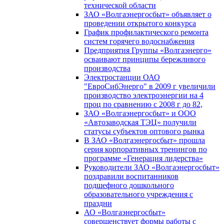
технической области
ЗАО «Волгаэнергосбыт» объявляет о
проведении открытого конкурса
График профилактического ремонта
систем горячего водоснабжения
Предприятия Группы «Волгаэнерго»
осваивают принципы бережливого
производства
Электростанции ОАО
"ЕвроСибЭнерго" в 2009 г увеличили
производство электроэнергии на 4
проц по сравнению с 2008 г до 82,
ЗАО «Волгаэнергосбыт» и ООО
«Автозаводская ТЭЦ» получили
статусы субъектов оптового рынка
В ЗАО «Волгаэнергосбыт» прошла
серия корпоративных тренингов по
программе «Генерация лидерства»
Руководители ЗАО «Волгаэнергосбыт»
поздравили воспитанников
подшефного дошкольного
образовательного учреждения с
праздни
АО «Волгаэнергосбыт»
совершенствует формы работы с