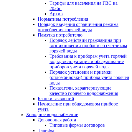
Тарифы для населения на ГВС на
2026г.
Архив
Нормативы потребления
Порядок введения ограничения режима
потребления горячей воды
Памятка потребителю
Порядок действий гражданина при
возникновении проблем со счетчиком
горячей воды
Требования к приборам учета горячей
воды, эксплуатация и обслуживание
приборов учета горячей воды
Порядок установки и приемки
(опломбировки) прибора учета горячей
воды
Показатели, характеризующие
качество горячего водоснабжения
Бланки заявлений
Начисление при общедомовом приборе
учета
Холодное водоснабжение
Договорная работа
Типовые формы договоров
Тарифы