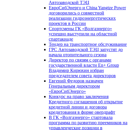
Автозаводской ТЭЦ
ЕвроСибЭнерго и China Yangtze Power
договорились о совместной
реализации гидроэнергетических
проектов в России
Спортсмены ГК «Волгаэнерго»
успешно выступили на областной
спартакиаде
Тендер на транспортное обслуживание
ГРС Автозаводской ТЭЦ запустят до
начала отопительного сезона
Директор по связям с органами
государственной власти En+ Group
Владимир Кирюхин избран
председателем совета директоров
Евгений Федоров назначен
Генеральным директором
«ЕвроСибЭнерго»
Конкурс на право заключения
Кредитного соглашения об открытие
кредитной линии и договора
кредитования в форме овердрафт
В ГК «Волгаэнерго» стартовала
программа по развитию преемников на
управленческие позиции в