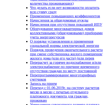
количества проживающих)
Что делать если нет возможности оплатить
всю сумму сразу
Применение повышающих коэффициентов
Начисления за общедомовые нужды
Начисления при отсутствии показаний ИПУ
Оборудование многоквартирных домов
коллективными (общедомовыми) приборами
учета энергоресурсов
О порядке установления и применения
социальной нормы электрической энергии
Порядок проведения окончательного расчета
при смене собственника жилого помещения/
жилого дома (или его части) (или перев
Перерасчет за горячее водоснабжение и/или
электроснабжение по причине временного
отсутствия граждан по месту постоянной
Перепрограммирование многотарифных
счетчиков
Запись на прием
Переход с 01.06.2019г. на систему расчетов
месяц в месяц с печатью отдельного
платежного документа для граждан,
проживаю
Уменьшение совокупного размера платежа