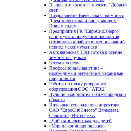
Вышла вторая книга проекта "Добрый
свет"
Поздравление Вячеслава Соломина с
Днем энергетика и наступающим
Новым годом
Предприятия ГК "ЕвроСибЭнерго"
рапортуют о получении паспортов
готовности к работе в осенне-зимний
период максимума нагр
Автозаводская ТЭЦ готова к осенне-
зимним нагрузкам
Бегом к успеху
Профессиональная этика –
необходимый регулятор в механизме
предприятия
Работы по пуску резервного
оборудования ООО "АТЭЦ"
Лучшие изобретатели Нижегородской
области
Интервью генерального директора
ОАО "ЕвроСибЭнеого" Вячеслава
Соломина, Интерфакс.
«Добрая энергетика» для детей
«Мир на кончиках пальцев»