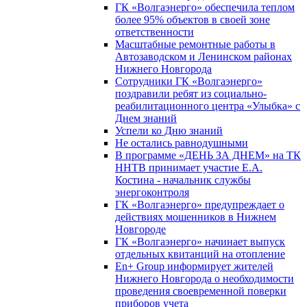
ГК «Волгаэнерго» обеспечила теплом
более 95% объектов в своей зоне
ответственности
Масштабные ремонтные работы в
Автозаводском и Ленинском районах
Нижнего Новгорода
Сотрудники ГК «Волгаэнерго»
поздравили ребят из социально-
реабилитационного центра «Улыбка» с
Днем знаний
Успели ко Дню знаний
Не остались равнодушными
В программе «ДЕНЬ ЗА ДНЕМ» на ТК
ННТВ принимает участие Е.А.
Костина - начальник службы
энергоконтроля
ГК «Волгаэнерго» предупреждает о
действиях мошенников в Нижнем
Новгороде
ГК «Волгаэнерго» начинает выпуск
отдельных квитанций на отопление
En+ Group информирует жителей
Нижнего Новгорода о необходимости
проведения своевременной поверки
приборов учета