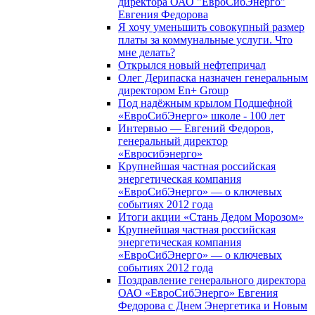
директора ОАО "ЕвроСибЭнерго"
Евгения Федорова
Я хочу уменьшить совокупный размер
платы за коммунальные услуги. Что
мне делать?
Открылся новый нефтепричал
Олег Дерипаска назначен генеральным
директором En+ Group
Под надёжным крылом Подшефной
«ЕвроСибЭнерго» школе - 100 лет
Интервью — Евгений Федоров,
генеральный директор
«Евросибэнерго»
Крупнейшая частная российская
энергетическая компания
«ЕвроСибЭнерго» — о ключевых
событиях 2012 года
Итоги акции «Стань Дедом Морозом»
Крупнейшая частная российская
энергетическая компания
«ЕвроСибЭнерго» — о ключевых
событиях 2012 года
Поздравление генерального директора
ОАО «ЕвроСибЭнерго» Евгения
Федорова с Днем Энергетика и Новым