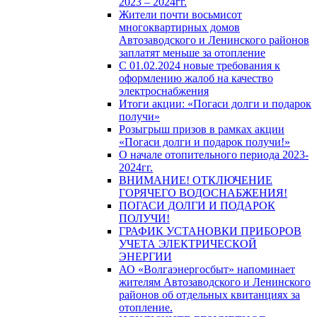
2023 – 2024гг.
Жители почти восьмисот
многоквартирных домов
Автозаводского и Ленинского районов
заплатят меньше за отопление
С 01.02.2024 новые требования к
оформлению жалоб на качество
электроснабжения
Итоги акции: «Погаси долги и подарок
получи»
Розыгрыш призов в рамках акции
«Погаси долги и подарок получи!»
О начале отопительного периода 2023-
2024гг.
ВНИМАНИЕ! ОТКЛЮЧЕНИЕ
ГОРЯЧЕГО ВОДОСНАБЖЕНИЯ!
ПОГАСИ ДОЛГИ И ПОДАРОК
ПОЛУЧИ!
ГРАФИК УСТАНОВКИ ПРИБОРОВ
УЧЕТА ЭЛЕКТРИЧЕСКОЙ
ЭНЕРГИИ
АО «Волгаэнергосбыт» напоминает
жителям Автозаводского и Ленинского
районов об отдельных квитанциях за
отопление.