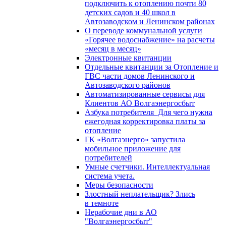
подключить к отоплению почти 80
детских садов и 40 школ в
Автозаводском и Ленинском районах
О переводе коммунальной услуги
«Горячее водоснабжение» на расчеты
«месяц в месяц»
Электронные квитанции
Отдельные квитанции за Отопление и
ГВС части домов Ленинского и
Автозаводского районов
Автоматизированные сервисы для
Клиентов АО Волгаэнергосбыт
Азбука потребителя_Для чего нужна
ежегодная корректировка платы за
отопление
ГК «Волгаэнерго» запустила
мобильное приложение для
потребителей
Умные счетчики. Интеллектуальная
система учета.
Меры безопасности
Злостный неплательщик? Злись
в темноте
Нерабочие дни в АО
"Волгаэнергосбыт"