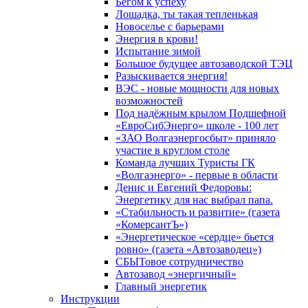
Бегом к успеху
Лошадка, ты такая тепленькая
Новоселье с барьерами
Энергия в крови!
Испытание зимой
Большое будущее автозаводской ТЭЦ
Разыскивается энергия!
ВЭС - новые мощности для новых
возможностей
Под надёжным крылом Подшефной
«ЕвроСибЭнерго» школе - 100 лет
«ЗАО Волгаэнергосбыт» приняло
участие в круглом столе
Команда лучших Туристы ГК
«Волгаэнерго» - первые в области
Денис и Евгений Федоровы:
Энергетику для нас выбрал папа.
«Стабильность и развитие» (газета
«КомерсантЪ»)
«Энергетическое «сердце» бьется
ровно» (газета «Автозаводец»)
СБЫТовое сотрудничество
Автозавод «энергичный»
Главный энергетик
Инструкции