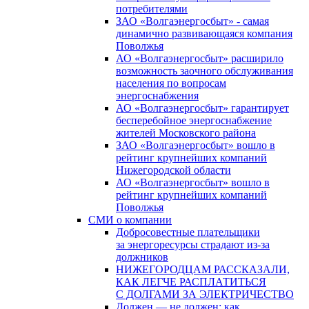
потребителями
ЗАО «Волгаэнергосбыт» - самая
динамично развивающаяся компания
Поволжья
АО «Волгаэнергосбыт» расширило
возможность заочного обслуживания
населения по вопросам
энергоснабжения
АО «Волгаэнергосбыт» гарантирует
бесперебойное энергоснабжение
жителей Московского района
ЗАО «Волгаэнергосбыт» вошло в
рейтинг крупнейших компаний
Нижегородской области
АО «Волгаэнергосбыт» вошло в
рейтинг крупнейших компаний
Поволжья
СМИ о компании
Добросовестные плательщики
за энергоресурсы страдают из-за
должников
НИЖЕГОРОДЦАМ РАССКАЗАЛИ,
КАК ЛЕГЧЕ РАСПЛАТИТЬСЯ
С ДОЛГАМИ ЗА ЭЛЕКТРИЧЕСТВО
Должен — не должен: как