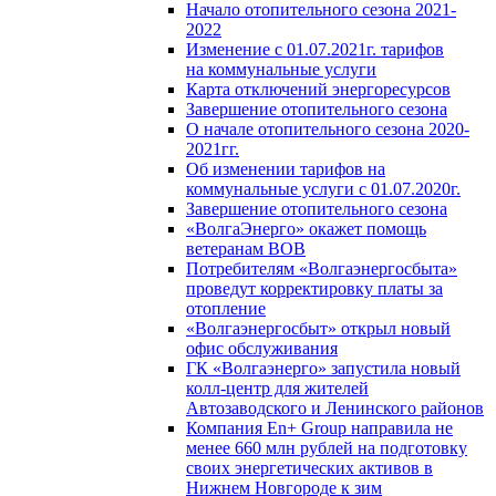
Начало отопительного сезона 2021-
2022
Изменение с 01.07.2021г. тарифов
на коммунальные услуги
Карта отключений энергоресурсов
Завершение отопительного сезона
О начале отопительного сезона 2020-
2021гг.
Об изменении тарифов на
коммунальные услуги с 01.07.2020г.
Завершение отопительного сезона
«ВолгаЭнерго» окажет помощь
ветеранам ВОВ
Потребителям «Волгаэнергосбыта»
проведут корректировку платы за
отопление
«Волгаэнергосбыт» открыл новый
офис обслуживания
ГК «Волгаэнерго» запустила новый
колл-центр для жителей
Автозаводского и Ленинского районов
Компания En+ Group направила не
менее 660 млн рублей на подготовку
своих энергетических активов в
Нижнем Новгороде к зим