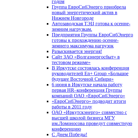
годом
Группа ЕвроСибЭнерго приобрела
новый энергетический актив в
Нижнем Новгороде
Автозаводская ТЭЦ готова к осенне-
зимним нагрузкам.
Предприятия Группы ЕвроСибЭнерго
готовы к прохождению осенне-
зимнего максимума нагрузок
Разыскивается энергия!
Сайт ЗАО «Волгаэнергосбыт» в
тестовом режиме»
В Иркутске состоялась конференция
руководителей En+ Group «Большое
будущее Восточной Сибири»
6 июня в Иркутске начала работу
первая HR–конференция Группы
компаний ОАО «ЕвроСибЭнерго»
«ЕвроСибЭнерго» подводит итоги
работы в 2011 году
ОАО «Иркутскэнерго» совместно с
высшей школой бизнеса МГУ
им.Ломоносова проведут совместную
конференцию
С Днем Победы!