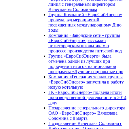
линия с генеральным директором
Вячеславом Соломиным
Группа Компаний «ЕвроСибЭнерго»
провела ряд мероприятий,
посвященных международному Дню
воды
Компания «Заводские сети» группы
«ЕвроСибЭнерго» расскажет
нижегородским школьникам о
процессе производства питьевой вод
Группа «ЕвроСибЭнерго» была
отмечена одной из лучших при
подведении итогов национальной
программы «Лучшие социальные про
Компания «Генерация тепла» группы
«ЕвроСибЭнерго» запустила в работу
новую котельную
ГК «ЕвроСибЭнерго» подвела итоги
производственной деятельности в 2014
году
Поздравление генерального директора
ОАО «ЕвроСибЭнерго» Вячеслава
Соломина с 8 марта
Поздравление Вячеслава Соломина с
Днём защитника Отечества