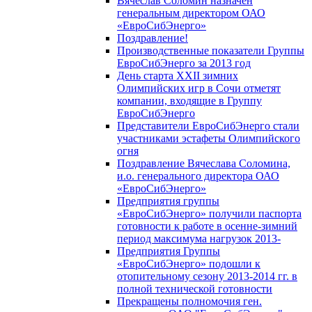
Вячеслав Соломин назначен
генеральным директором ОАО
«ЕвроСибЭнерго»
Поздравление!
Производственные показатели Группы
ЕвроСибЭнерго за 2013 год
День старта XXII зимних
Олимпийских игр в Сочи отметят
компании, входящие в Группу
ЕвроСибЭнерго
Представители ЕвроСибЭнерго стали
участниками эстафеты Олимпийского
огня
Поздравление Вячеслава Соломина,
и.о. генерального директора ОАО
«ЕвроСибЭнерго»
Предприятия группы
«ЕвроСибЭнерго» получили паспорта
готовности к работе в осенне-зимний
период максимума нагрузок 2013-
Предприятия Группы
«ЕвроСибЭнерго» подошли к
отопительному сезону 2013-2014 гг. в
полной технической готовности
Прекращены полномочия ген.