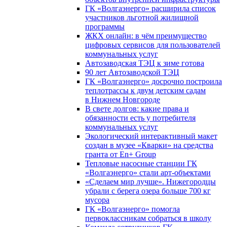
ГК «Волгаэнерго» расширила список
участников льготной жилищной
программы
ЖКХ онлайн: в чём преимущество
цифровых сервисов для пользователей
коммунальных услуг
Автозаводская ТЭЦ к зиме готова
90 лет Автозаводской ТЭЦ
ГК «Волгаэнерго» досрочно построила
теплотрассы к двум детским садам
в Нижнем Новгороде
В свете долгов: какие права и
обязанности есть у потребителя
коммунальных услуг
Экологический интерактивный макет
создан в музее «Кварки» на средства
гранта от En+ Group
Тепловые насосные станции ГК
«Волгаэнерго» стали арт-объектами
«Сделаем мир лучше». Нижегородцы
убрали с берега озера больше 700 кг
мусора
ГК «Волгаэнерго» помогла
первоклассникам собраться в школу