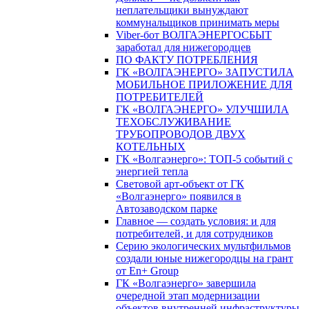
неплательщики вынуждают
коммунальщиков принимать меры
Viber-бот ВОЛГАЭНЕРГОСБЫТ
заработал для нижегородцев
ПО ФАКТУ ПОТРЕБЛЕНИЯ
ГК «ВОЛГАЭНЕРГО» ЗАПУСТИЛА
МОБИЛЬНОЕ ПРИЛОЖЕНИЕ ДЛЯ
ПОТРЕБИТЕЛЕЙ
ГК «ВОЛГАЭНЕРГО» УЛУЧШИЛА
ТЕХОБСЛУЖИВАНИЕ
ТРУБОПРОВОДОВ ДВУХ
КОТЕЛЬНЫХ
ГК «Волгаэнерго»: ТОП-5 событий с
энергией тепла
Световой арт-объект от ГК
«Волгаэнерго» появился в
Автозаводском парке
Главное — создать условия: и для
потребителей, и для сотрудников
Серию экологических мультфильмов
создали юные нижегородцы на грант
от En+ Group
ГК «Волгаэнерго» завершила
очередной этап модернизации
объектов внутренней инфраструктуры