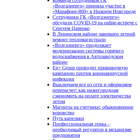
Команда сотрудников ГК
«Волгаэнерго» приняла участие в
«Марафоне-800» в Нижнем Новгороде
Сотрудники ГК «Волгаэнерго»
обсудили COVID-19 на online-встрече с
Сергеем Царенко
В Ленинском районе завершен летний
ремонт тепломагистрали
«Волгаэнерго» продолжает
модернизацию системы горячего
водоснабжения в Автозаводском
районе
En+ Group проводит прививочную
кампанию против коронавирусной
инфекции
Выключаем все из сети и оформляем
перерасчет: как нижегородцам
сэкономить на оплате электричества
летом
Магниты на счетчики: обыкновенное
воровство
Путь капельки
Профессиональная этика –
необходимый регулятор в механизме
предприятия