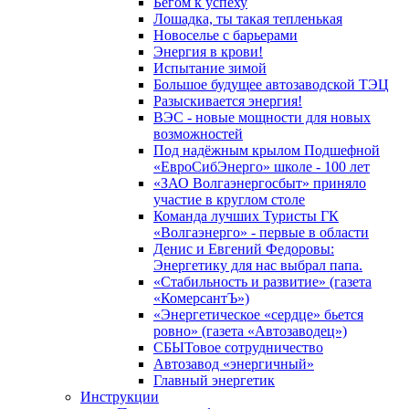
Бегом к успеху
Лошадка, ты такая тепленькая
Новоселье с барьерами
Энергия в крови!
Испытание зимой
Большое будущее автозаводской ТЭЦ
Разыскивается энергия!
ВЭС - новые мощности для новых
возможностей
Под надёжным крылом Подшефной
«ЕвроСибЭнерго» школе - 100 лет
«ЗАО Волгаэнергосбыт» приняло
участие в круглом столе
Команда лучших Туристы ГК
«Волгаэнерго» - первые в области
Денис и Евгений Федоровы:
Энергетику для нас выбрал папа.
«Стабильность и развитие» (газета
«КомерсантЪ»)
«Энергетическое «сердце» бьется
ровно» (газета «Автозаводец»)
СБЫТовое сотрудничество
Автозавод «энергичный»
Главный энергетик
Инструкции