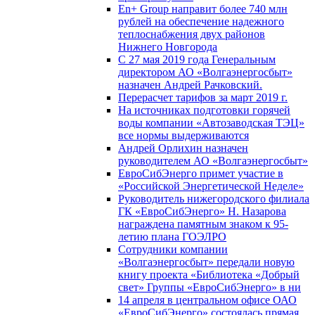
En+ Group направит более 740 млн
рублей на обеспечение надежного
теплоснабжения двух районов
Нижнего Новгорода
С 27 мая 2019 года Генеральным
директором АО «Волгаэнергосбыт»
назначен Андрей Рачковский.
Перерасчет тарифов за март 2019 г.
На источниках подготовки горячей
воды компании «Автозаводская ТЭЦ»
все нормы выдерживаются
Андрей Орлихин назначен
руководителем АО «Волгаэнергосбыт»
ЕвроСибЭнерго примет участие в
«Российской Энергетической Неделе»
Руководитель нижегородского филиала
ГК «ЕвроСибЭнерго» Н. Назарова
награждена памятным знаком к 95-
летию плана ГОЭЛРО
Сотрудники компании
«Волгаэнергосбыт» передали новую
книгу проекта «Библиотека «Добрый
свет» Группы «ЕвроСибЭнерго» в ни
14 апреля в центральном офисе ОАО
«ЕвроСибЭнерго» состоялась прямая