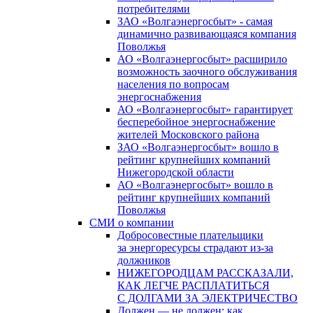
потребителями
ЗАО «Волгаэнергосбыт» - самая
динамично развивающаяся компания
Поволжья
АО «Волгаэнергосбыт» расширило
возможность заочного обслуживания
населения по вопросам
энергоснабжения
АО «Волгаэнергосбыт» гарантирует
бесперебойное энергоснабжение
жителей Московского района
ЗАО «Волгаэнергосбыт» вошло в
рейтинг крупнейших компаний
Нижегородской области
АО «Волгаэнергосбыт» вошло в
рейтинг крупнейших компаний
Поволжья
СМИ о компании
Добросовестные плательщики
за энергоресурсы страдают из-за
должников
НИЖЕГОРОДЦАМ РАССКАЗАЛИ,
КАК ЛЕГЧЕ РАСПЛАТИТЬСЯ
С ДОЛГАМИ ЗА ЭЛЕКТРИЧЕСТВО
Должен — не должен: как