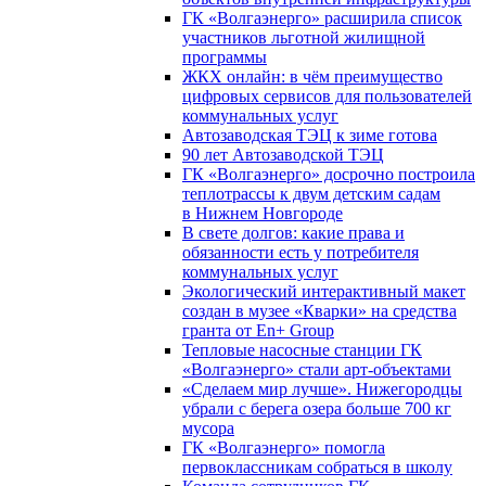
ГК «Волгаэнерго» расширила список
участников льготной жилищной
программы
ЖКХ онлайн: в чём преимущество
цифровых сервисов для пользователей
коммунальных услуг
Автозаводская ТЭЦ к зиме готова
90 лет Автозаводской ТЭЦ
ГК «Волгаэнерго» досрочно построила
теплотрассы к двум детским садам
в Нижнем Новгороде
В свете долгов: какие права и
обязанности есть у потребителя
коммунальных услуг
Экологический интерактивный макет
создан в музее «Кварки» на средства
гранта от En+ Group
Тепловые насосные станции ГК
«Волгаэнерго» стали арт-объектами
«Сделаем мир лучше». Нижегородцы
убрали с берега озера больше 700 кг
мусора
ГК «Волгаэнерго» помогла
первоклассникам собраться в школу