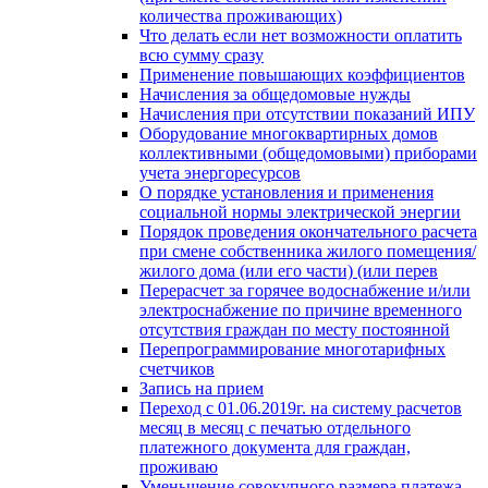
количества проживающих)
Что делать если нет возможности оплатить
всю сумму сразу
Применение повышающих коэффициентов
Начисления за общедомовые нужды
Начисления при отсутствии показаний ИПУ
Оборудование многоквартирных домов
коллективными (общедомовыми) приборами
учета энергоресурсов
О порядке установления и применения
социальной нормы электрической энергии
Порядок проведения окончательного расчета
при смене собственника жилого помещения/
жилого дома (или его части) (или перев
Перерасчет за горячее водоснабжение и/или
электроснабжение по причине временного
отсутствия граждан по месту постоянной
Перепрограммирование многотарифных
счетчиков
Запись на прием
Переход с 01.06.2019г. на систему расчетов
месяц в месяц с печатью отдельного
платежного документа для граждан,
проживаю
Уменьшение совокупного размера платежа