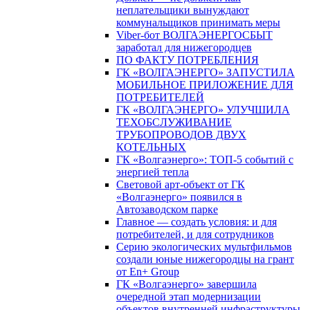
неплательщики вынуждают
коммунальщиков принимать меры
Viber-бот ВОЛГАЭНЕРГОСБЫТ
заработал для нижегородцев
ПО ФАКТУ ПОТРЕБЛЕНИЯ
ГК «ВОЛГАЭНЕРГО» ЗАПУСТИЛА
МОБИЛЬНОЕ ПРИЛОЖЕНИЕ ДЛЯ
ПОТРЕБИТЕЛЕЙ
ГК «ВОЛГАЭНЕРГО» УЛУЧШИЛА
ТЕХОБСЛУЖИВАНИЕ
ТРУБОПРОВОДОВ ДВУХ
КОТЕЛЬНЫХ
ГК «Волгаэнерго»: ТОП-5 событий с
энергией тепла
Световой арт-объект от ГК
«Волгаэнерго» появился в
Автозаводском парке
Главное — создать условия: и для
потребителей, и для сотрудников
Серию экологических мультфильмов
создали юные нижегородцы на грант
от En+ Group
ГК «Волгаэнерго» завершила
очередной этап модернизации
объектов внутренней инфраструктуры