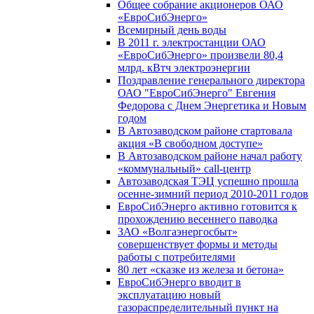
Общее собрание акционеров ОАО
«ЕвроСибЭнерго»
Всемирный день воды
В 2011 г. электростанции ОАО
«ЕвроСибЭнерго» произвели 80,4
млрд. кВтч электроэнергии
Поздравление генерального директора
ОАО "ЕвроСибЭнерго" Евгения
Федорова с Днем Энергетика и Новым
годом
В Автозаводском районе стартовала
акция «В свободном доступе»
В Автозаводском районе начал работу
«коммунальный» call-центр
Автозаводская ТЭЦ успешно прошла
осенне-зимний период 2010-2011 годов
ЕвроСибЭнерго активно готовится к
прохождению весеннего паводка
ЗАО «Волгаэнергосбыт»
совершенствует формы и методы
работы с потребителями
80 лет «сказке из железа и бетона»
ЕвроСибЭнерго вводит в
эксплуатацию новый
газораспределительный пункт на