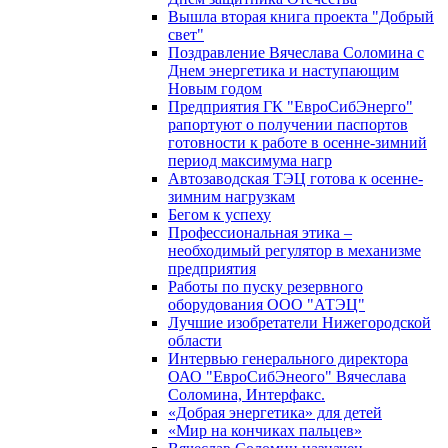
Вышла вторая книга проекта "Добрый
свет"
Поздравление Вячеслава Соломина с
Днем энергетика и наступающим
Новым годом
Предприятия ГК "ЕвроСибЭнерго"
рапортуют о получении паспортов
готовности к работе в осенне-зимний
период максимума нагр
Автозаводская ТЭЦ готова к осенне-
зимним нагрузкам
Бегом к успеху
Профессиональная этика –
необходимый регулятор в механизме
предприятия
Работы по пуску резервного
оборудования ООО "АТЭЦ"
Лучшие изобретатели Нижегородской
области
Интервью генерального директора
ОАО "ЕвроСибЭнеого" Вячеслава
Соломина, Интерфакс.
«Добрая энергетика» для детей
«Мир на кончиках пальцев»