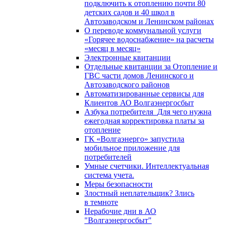
подключить к отоплению почти 80
детских садов и 40 школ в
Автозаводском и Ленинском районах
О переводе коммунальной услуги
«Горячее водоснабжение» на расчеты
«месяц в месяц»
Электронные квитанции
Отдельные квитанции за Отопление и
ГВС части домов Ленинского и
Автозаводского районов
Автоматизированные сервисы для
Клиентов АО Волгаэнергосбыт
Азбука потребителя_Для чего нужна
ежегодная корректировка платы за
отопление
ГК «Волгаэнерго» запустила
мобильное приложение для
потребителей
Умные счетчики. Интеллектуальная
система учета.
Меры безопасности
Злостный неплательщик? Злись
в темноте
Нерабочие дни в АО
"Волгаэнергосбыт"