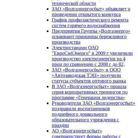
технической области
ЗАО «Волгаэнергосбыт» объявляет о
проведении открытого конкурса
График профилактического ремонта
систем горячего водоснабжения
Предприятия Группы «Волгаэнерго»
осваивают принципы бережливого
производства
Электростанции ОАО
"ЕвроСибЭнерго" в 2009 г увеличили
производство электроэнергии на 4
проц по сравнению с 2008 г до 82,
ЗАО «Волгаэнергосбыт» и ООО
«Автозаводская ТЭЦ» получили
статусы субъектов оптового рынка
В ЗАО «Волгаэнергосбыт» прошла
серия корпоративных тренингов по
программе «Генерация лидерства»
Руководители ЗАО «Волгаэнергосбыт»
поздравили воспитанников
подшефного дошкольного
образовательного учреждения с
праздни
АО «Волгаэнергосбыт»
совершенствует формы работы с