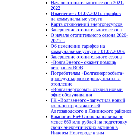
Начало отопительного сезона 2021-
2022
Изменение с 01.07.2021г. тарифов
на коммунальные услуги
Карта отключений энергоресурсов
Завершение отопительного сезона
О начале отопительного сезона 2020-
2021гг.
Об изменении тарифов на
коммунальные услуги с 01.07.2020г.
Завершение отопительного сезона
«ВолгаЭнерго» окажет помощь
ветеранам ВОВ
Потребителям «Волгаэнергосбыта»
проведут корректировку платы за
отопление
«Волгаэнергосбыт» открыл новый
офис обслуживания
ГК «Волгаэнерго» запустила новый
колл-центр для жителей
Автозаводского и Ленинского районов
Компания En+ Group направила не
менее 660 млн рублей на подготовку
своих энергетических активов в
Нижнем Новгороде к зим