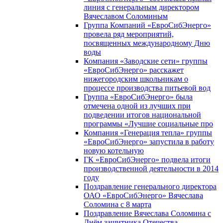
линия с генеральным директором
Вячеславом Соломиным
Группа Компаний «ЕвроСибЭнерго»
провела ряд мероприятий,
посвященных международному Дню
воды
Компания «Заводские сети» группы
«ЕвроСибЭнерго» расскажет
нижегородским школьникам о
процессе производства питьевой вод
Группа «ЕвроСибЭнерго» была
отмечена одной из лучших при
подведении итогов национальной
программы «Лучшие социальные про
Компания «Генерация тепла» группы
«ЕвроСибЭнерго» запустила в работу
новую котельную
ГК «ЕвроСибЭнерго» подвела итоги
производственной деятельности в 2014
году
Поздравление генерального директора
ОАО «ЕвроСибЭнерго» Вячеслава
Соломина с 8 марта
Поздравление Вячеслава Соломина с
Днём защитника Отечества