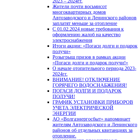
2023 – 2024гг.
Жители почти восьмисот
многоквартирных домов
Автозаводского и Ленинского районов
заплатят меньше за отопление
С 01.02.2024 новые требования к
оформлению жалоб на качество
электроснабжения
Итоги акции: «Погаси долги и подарок
получи»
Розыгрыш призов в рамках акции
«Погаси долги и подарок получи!»
О начале отопительного периода 2023-
2024гг.
ВНИМАНИЕ! ОТКЛЮЧЕНИЕ
ГОРЯЧЕГО ВОДОСНАБЖЕНИЯ!
ПОГАСИ ДОЛГИ И ПОДАРОК
ПОЛУЧИ!
ГРАФИК УСТАНОВКИ ПРИБОРОВ
УЧЕТА ЭЛЕКТРИЧЕСКОЙ
ЭНЕРГИИ
АО «Волгаэнергосбыт» напоминает
жителям Автозаводского и Ленинского
районов об отдельных квитанциях за
отопление.