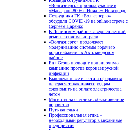
Команда сотрудников ГК
«Волгаэнерго» приняла участие в
«Марафоне-800» в Нижнем Новгороде
Сотрудники ГК «Волгаэнерго»
обсудили COVID-19 на online-встрече с
Сергеем Царенко
В Ленинском районе завершен летний
ремонт тепломагистрали
«Волгаэнерго» продолжает
модернизацию системы горячего
водоснабжения в Автозаводском
районе
En+ Group проводит прививочную
кампанию против коронавирусной
инфекции
Выключаем все из сети и оформляем
перерасчет: как нижегородцам
сэкономить на оплате электричества
летом
Магниты на счетчики: обыкновенное
воровство
Путь капельки
Профессиональная этика –
необходимый регулятор в механизме
предприятия