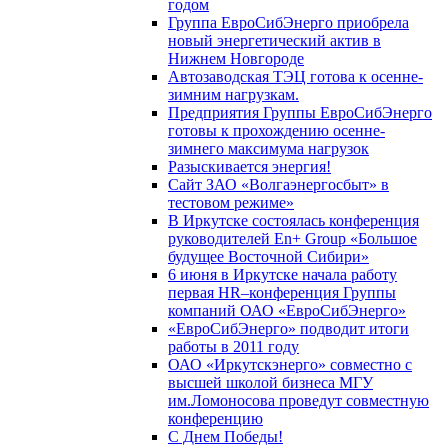
годом
Группа ЕвроСибЭнерго приобрела
новый энергетический актив в
Нижнем Новгороде
Автозаводская ТЭЦ готова к осенне-
зимним нагрузкам.
Предприятия Группы ЕвроСибЭнерго
готовы к прохождению осенне-
зимнего максимума нагрузок
Разыскивается энергия!
Сайт ЗАО «Волгаэнергосбыт» в
тестовом режиме»
В Иркутске состоялась конференция
руководителей En+ Group «Большое
будущее Восточной Сибири»
6 июня в Иркутске начала работу
первая HR–конференция Группы
компаний ОАО «ЕвроСибЭнерго»
«ЕвроСибЭнерго» подводит итоги
работы в 2011 году
ОАО «Иркутскэнерго» совместно с
высшей школой бизнеса МГУ
им.Ломоносова проведут совместную
конференцию
С Днем Победы!