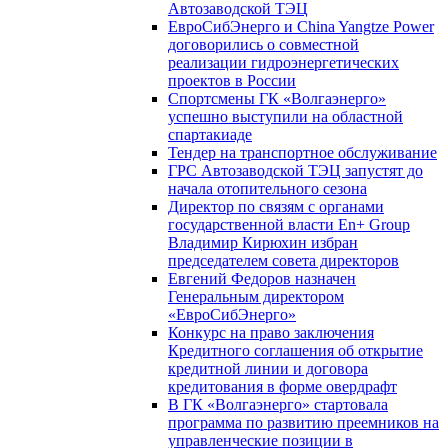
Автозаводской ТЭЦ
ЕвроСибЭнерго и China Yangtze Power
договорились о совместной
реализации гидроэнергетических
проектов в России
Спортсмены ГК «Волгаэнерго»
успешно выступили на областной
спартакиаде
Тендер на транспортное обслуживание
ГРС Автозаводской ТЭЦ запустят до
начала отопительного сезона
Директор по связям с органами
государственной власти En+ Group
Владимир Кирюхин избран
председателем совета директоров
Евгений Федоров назначен
Генеральным директором
«ЕвроСибЭнерго»
Конкурс на право заключения
Кредитного соглашения об открытие
кредитной линии и договора
кредитования в форме овердрафт
В ГК «Волгаэнерго» стартовала
программа по развитию преемников на
управленческие позиции в