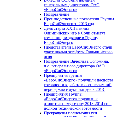
Вячеслав Соломин назначен
генеральным директором ОАО
«ЕвроСибЭнерго»
Поздравление!
Производственные показатели Группы
ЕвроСибЭнерго за 2013 год
День старта XXII зимних
Олимпийских игр в Сочи отметят
компании, входящие в Группу
ЕвроСибЭнерго
Представители ЕвроСибЭнерго стали
участниками эстафеты Олимпийского
огня
Поздравление Вячеслава Соломина,
и.о. генерального директора ОАО
«ЕвроСибЭнерго»
Предприятия группы
«ЕвроСибЭнерго» получили паспорта
готовности к работе в осенне-зимний
период максимума нагрузок 2013-
Предприятия Группы
«ЕвроСибЭнерго» подошли к
отопительному сезону 2013-2014 гг. в
полной технической готовности
Прекращены полномочия ген.