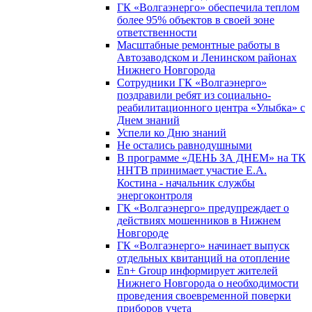
ГК «Волгаэнерго» обеспечила теплом
более 95% объектов в своей зоне
ответственности
Масштабные ремонтные работы в
Автозаводском и Ленинском районах
Нижнего Новгорода
Сотрудники ГК «Волгаэнерго»
поздравили ребят из социально-
реабилитационного центра «Улыбка» с
Днем знаний
Успели ко Дню знаний
Не остались равнодушными
В программе «ДЕНЬ ЗА ДНЕМ» на ТК
ННТВ принимает участие Е.А.
Костина - начальник службы
энергоконтроля
ГК «Волгаэнерго» предупреждает о
действиях мошенников в Нижнем
Новгороде
ГК «Волгаэнерго» начинает выпуск
отдельных квитанций на отопление
En+ Group информирует жителей
Нижнего Новгорода о необходимости
проведения своевременной поверки
приборов учета