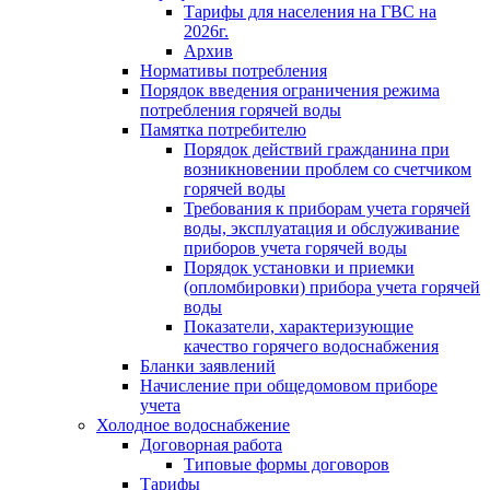
Тарифы для населения на ГВС на
2026г.
Архив
Нормативы потребления
Порядок введения ограничения режима
потребления горячей воды
Памятка потребителю
Порядок действий гражданина при
возникновении проблем со счетчиком
горячей воды
Требования к приборам учета горячей
воды, эксплуатация и обслуживание
приборов учета горячей воды
Порядок установки и приемки
(опломбировки) прибора учета горячей
воды
Показатели, характеризующие
качество горячего водоснабжения
Бланки заявлений
Начисление при общедомовом приборе
учета
Холодное водоснабжение
Договорная работа
Типовые формы договоров
Тарифы