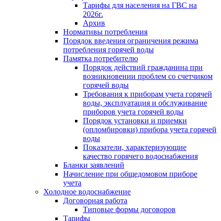
Тарифы для населения на ГВС на
2026г.
Архив
Нормативы потребления
Порядок введения ограничения режима
потребления горячей воды
Памятка потребителю
Порядок действий гражданина при
возникновении проблем со счетчиком
горячей воды
Требования к приборам учета горячей
воды, эксплуатация и обслуживание
приборов учета горячей воды
Порядок установки и приемки
(опломбировки) прибора учета горячей
воды
Показатели, характеризующие
качество горячего водоснабжения
Бланки заявлений
Начисление при общедомовом приборе
учета
Холодное водоснабжение
Договорная работа
Типовые формы договоров
Тарифы