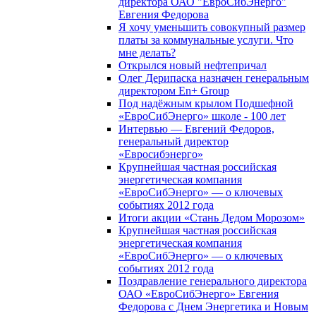
директора ОАО "ЕвроСибЭнерго"
Евгения Федорова
Я хочу уменьшить совокупный размер
платы за коммунальные услуги. Что
мне делать?
Открылся новый нефтепричал
Олег Дерипаска назначен генеральным
директором En+ Group
Под надёжным крылом Подшефной
«ЕвроСибЭнерго» школе - 100 лет
Интервью — Евгений Федоров,
генеральный директор
«Евросибэнерго»
Крупнейшая частная российская
энергетическая компания
«ЕвроСибЭнерго» — о ключевых
событиях 2012 года
Итоги акции «Стань Дедом Морозом»
Крупнейшая частная российская
энергетическая компания
«ЕвроСибЭнерго» — о ключевых
событиях 2012 года
Поздравление генерального директора
ОАО «ЕвроСибЭнерго» Евгения
Федорова с Днем Энергетика и Новым