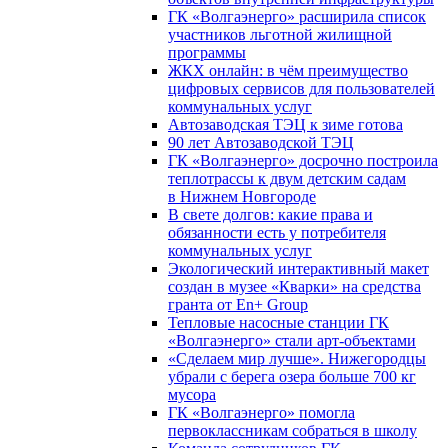
ГК «Волгаэнерго» расширила список
участников льготной жилищной
программы
ЖКХ онлайн: в чём преимущество
цифровых сервисов для пользователей
коммунальных услуг
Автозаводская ТЭЦ к зиме готова
90 лет Автозаводской ТЭЦ
ГК «Волгаэнерго» досрочно построила
теплотрассы к двум детским садам
в Нижнем Новгороде
В свете долгов: какие права и
обязанности есть у потребителя
коммунальных услуг
Экологический интерактивный макет
создан в музее «Кварки» на средства
гранта от En+ Group
Тепловые насосные станции ГК
«Волгаэнерго» стали арт-объектами
«Сделаем мир лучше». Нижегородцы
убрали с берега озера больше 700 кг
мусора
ГК «Волгаэнерго» помогла
первоклассникам собраться в школу