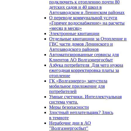
подключить к отоплению почти 80
детских садов и 40 школ в
Автозаводском и Ленинском районах
О переводе коммунальной услуги
«Горячее водоснабжение» на расчеты
«месяц в месяц»
Электронные квитанции
Отдельные квитанции за Отопление и
ГВС части домов Ленинского и
Автозаводского районов
Автоматизированные сервисы для
Клиентов АО Волгаэнергосбыт
Азбука потребителя_Для чего нужна
ежегодная корректировка платы за
отопление
ГК «Волгаэнерго» запустила
мобильное приложение для
потребителей
Умные счетчики. Интеллектуальная
система учета.
Меры безопасности
Злостный неплательщик? Злись
в темноте
Нерабочие дни в АО
"Волгаэнергосбыт"