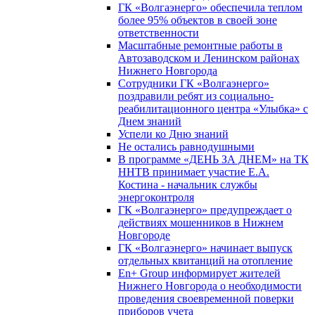
ГК «Волгаэнерго» обеспечила теплом
более 95% объектов в своей зоне
ответственности
Масштабные ремонтные работы в
Автозаводском и Ленинском районах
Нижнего Новгорода
Сотрудники ГК «Волгаэнерго»
поздравили ребят из социально-
реабилитационного центра «Улыбка» с
Днем знаний
Успели ко Дню знаний
Не остались равнодушными
В программе «ДЕНЬ ЗА ДНЕМ» на ТК
ННТВ принимает участие Е.А.
Костина - начальник службы
энергоконтроля
ГК «Волгаэнерго» предупреждает о
действиях мошенников в Нижнем
Новгороде
ГК «Волгаэнерго» начинает выпуск
отдельных квитанций на отопление
En+ Group информирует жителей
Нижнего Новгорода о необходимости
проведения своевременной поверки
приборов учета