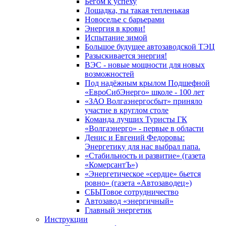
Бегом к успеху
Лошадка, ты такая тепленькая
Новоселье с барьерами
Энергия в крови!
Испытание зимой
Большое будущее автозаводской ТЭЦ
Разыскивается энергия!
ВЭС - новые мощности для новых
возможностей
Под надёжным крылом Подшефной
«ЕвроСибЭнерго» школе - 100 лет
«ЗАО Волгаэнергосбыт» приняло
участие в круглом столе
Команда лучших Туристы ГК
«Волгаэнерго» - первые в области
Денис и Евгений Федоровы:
Энергетику для нас выбрал папа.
«Стабильность и развитие» (газета
«КомерсантЪ»)
«Энергетическое «сердце» бьется
ровно» (газета «Автозаводец»)
СБЫТовое сотрудничество
Автозавод «энергичный»
Главный энергетик
Инструкции