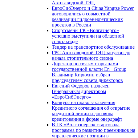
Автозаводской ТЭЦ
ЕвроСибЭнерго и China Yangtze Power
договорились о совместной
реализации гидроэнергетических
проектов в России
Спортсмены ГК «Волгаэнерго»
успешно выступили на областной
спартакиаде
Тендер на транспортное обслуживание
ГРС Автозаводской ТЭЦ запустят до
начала отопительного сезона
Директор по связям с органами
государственной власти En+ Group
Владимир Кирюхин избран
председателем совета директоров
Евгений Федоров назначен
Генеральным директором
«ЕвроСибЭнерго»
Конкурс на право заключения
Кредитного соглашения об открытие
кредитной линии и договора
кредитования в форме овердрафт
В ГК «Волгаэнерго» стартовала
программа по развитию преемников на
управленческие позиции в