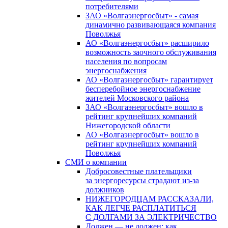
потребителями
ЗАО «Волгаэнергосбыт» - самая
динамично развивающаяся компания
Поволжья
АО «Волгаэнергосбыт» расширило
возможность заочного обслуживания
населения по вопросам
энергоснабжения
АО «Волгаэнергосбыт» гарантирует
бесперебойное энергоснабжение
жителей Московского района
ЗАО «Волгаэнергосбыт» вошло в
рейтинг крупнейших компаний
Нижегородской области
АО «Волгаэнергосбыт» вошло в
рейтинг крупнейших компаний
Поволжья
СМИ о компании
Добросовестные плательщики
за энергоресурсы страдают из-за
должников
НИЖЕГОРОДЦАМ РАССКАЗАЛИ,
КАК ЛЕГЧЕ РАСПЛАТИТЬСЯ
С ДОЛГАМИ ЗА ЭЛЕКТРИЧЕСТВО
Должен — не должен: как