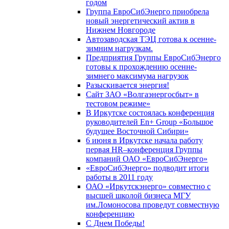
годом
Группа ЕвроСибЭнерго приобрела
новый энергетический актив в
Нижнем Новгороде
Автозаводская ТЭЦ готова к осенне-
зимним нагрузкам.
Предприятия Группы ЕвроСибЭнерго
готовы к прохождению осенне-
зимнего максимума нагрузок
Разыскивается энергия!
Сайт ЗАО «Волгаэнергосбыт» в
тестовом режиме»
В Иркутске состоялась конференция
руководителей En+ Group «Большое
будущее Восточной Сибири»
6 июня в Иркутске начала работу
первая HR–конференция Группы
компаний ОАО «ЕвроСибЭнерго»
«ЕвроСибЭнерго» подводит итоги
работы в 2011 году
ОАО «Иркутскэнерго» совместно с
высшей школой бизнеса МГУ
им.Ломоносова проведут совместную
конференцию
С Днем Победы!