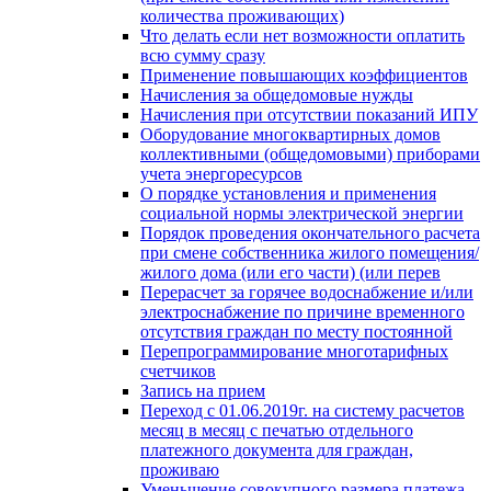
количества проживающих)
Что делать если нет возможности оплатить
всю сумму сразу
Применение повышающих коэффициентов
Начисления за общедомовые нужды
Начисления при отсутствии показаний ИПУ
Оборудование многоквартирных домов
коллективными (общедомовыми) приборами
учета энергоресурсов
О порядке установления и применения
социальной нормы электрической энергии
Порядок проведения окончательного расчета
при смене собственника жилого помещения/
жилого дома (или его части) (или перев
Перерасчет за горячее водоснабжение и/или
электроснабжение по причине временного
отсутствия граждан по месту постоянной
Перепрограммирование многотарифных
счетчиков
Запись на прием
Переход с 01.06.2019г. на систему расчетов
месяц в месяц с печатью отдельного
платежного документа для граждан,
проживаю
Уменьшение совокупного размера платежа