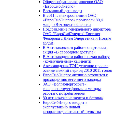
Общее собрание акционеров ОАО
«ЕвроСибЭнерго»
Всемирный день воды
В 2011 г. электростанции ОАО
«ЕвроСибЭнерго» произвели 80,4
млрд. кВтч электроэнергии
Поздравление генерального директора
ОАО "ЕвроСибЭнерго" Евгения
Федорова с Днем Энергетика и Новым
годом
В Автозаводском районе стартовала
акция «В свободном доступе»
В Автозаводском районе начал работу
«коммунальный» call-центр
Автозаводская ТЭЦ успешно прошла
осенне-зимний период 2010-2011 годов
ЕвроСибЭнерго активно готовится к
прохождению весеннего паводка
ЗАО «Волгаэнергосбыт»
совершенствует формы и методы
работы с потребителями
80 лет «сказке из железа и бетона»
ЕвроСибЭнерго вводит в
эксплуатацию новый
газораспределительный пункт на