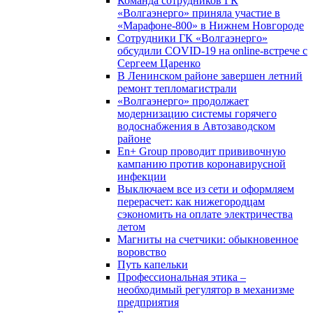
Команда сотрудников ГК
«Волгаэнерго» приняла участие в
«Марафоне-800» в Нижнем Новгороде
Сотрудники ГК «Волгаэнерго»
обсудили COVID-19 на online-встрече с
Сергеем Царенко
В Ленинском районе завершен летний
ремонт тепломагистрали
«Волгаэнерго» продолжает
модернизацию системы горячего
водоснабжения в Автозаводском
районе
En+ Group проводит прививочную
кампанию против коронавирусной
инфекции
Выключаем все из сети и оформляем
перерасчет: как нижегородцам
сэкономить на оплате электричества
летом
Магниты на счетчики: обыкновенное
воровство
Путь капельки
Профессиональная этика –
необходимый регулятор в механизме
предприятия