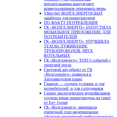
неплательщики вынуждают
коммунальщиков принимать меры
Viber-бот ВОЛГАЭНЕРГОСБЫТ
заработал для нижегородцев
ПО ФАКТУ ПОТРЕБЛЕНИЯ
ГК «ВОЛГАЭНЕРГО» ЗАПУСТИЛА
МОБИЛЬНОЕ ПРИЛОЖЕНИЕ ДЛЯ
ПОТРЕБИТЕЛЕЙ
ГК «ВОЛГАЭНЕРГО» УЛУЧШИЛА
ТЕХОБСЛУЖИВАНИЕ
ТРУБОПРОВОДОВ ДВУХ
КОТЕЛЬНЫХ
ГК «Волгаэнерго»: ТОП-5 событий с
энергией тепла
Световой арт-объект от ГК
«Волгаэнерго» появился в
Автозаводском парке
Главное — создать условия: и для
потребителей, и для сотрудников
Серию экологических мультфильмов
создали юные нижегородцы на грант
от En+ Group
ГК «Волгаэнерго» завершила
очередной этап модернизации
объектов внутренней инфраструктуры