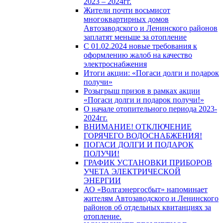
2023 – 2024гг.
Жители почти восьмисот
многоквартирных домов
Автозаводского и Ленинского районов
заплатят меньше за отопление
С 01.02.2024 новые требования к
оформлению жалоб на качество
электроснабжения
Итоги акции: «Погаси долги и подарок
получи»
Розыгрыш призов в рамках акции
«Погаси долги и подарок получи!»
О начале отопительного периода 2023-
2024гг.
ВНИМАНИЕ! ОТКЛЮЧЕНИЕ
ГОРЯЧЕГО ВОДОСНАБЖЕНИЯ!
ПОГАСИ ДОЛГИ И ПОДАРОК
ПОЛУЧИ!
ГРАФИК УСТАНОВКИ ПРИБОРОВ
УЧЕТА ЭЛЕКТРИЧЕСКОЙ
ЭНЕРГИИ
АО «Волгаэнергосбыт» напоминает
жителям Автозаводского и Ленинского
районов об отдельных квитанциях за
отопление.