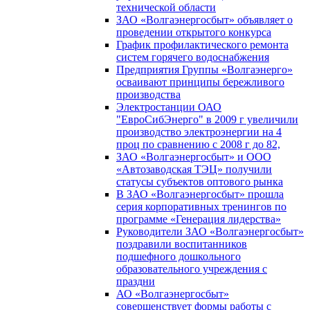
технической области
ЗАО «Волгаэнергосбыт» объявляет о
проведении открытого конкурса
График профилактического ремонта
систем горячего водоснабжения
Предприятия Группы «Волгаэнерго»
осваивают принципы бережливого
производства
Электростанции ОАО
"ЕвроСибЭнерго" в 2009 г увеличили
производство электроэнергии на 4
проц по сравнению с 2008 г до 82,
ЗАО «Волгаэнергосбыт» и ООО
«Автозаводская ТЭЦ» получили
статусы субъектов оптового рынка
В ЗАО «Волгаэнергосбыт» прошла
серия корпоративных тренингов по
программе «Генерация лидерства»
Руководители ЗАО «Волгаэнергосбыт»
поздравили воспитанников
подшефного дошкольного
образовательного учреждения с
праздни
АО «Волгаэнергосбыт»
совершенствует формы работы с