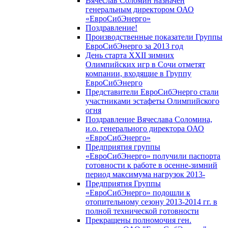
Вячеслав Соломин назначен
генеральным директором ОАО
«ЕвроСибЭнерго»
Поздравление!
Производственные показатели Группы
ЕвроСибЭнерго за 2013 год
День старта XXII зимних
Олимпийских игр в Сочи отметят
компании, входящие в Группу
ЕвроСибЭнерго
Представители ЕвроСибЭнерго стали
участниками эстафеты Олимпийского
огня
Поздравление Вячеслава Соломина,
и.о. генерального директора ОАО
«ЕвроСибЭнерго»
Предприятия группы
«ЕвроСибЭнерго» получили паспорта
готовности к работе в осенне-зимний
период максимума нагрузок 2013-
Предприятия Группы
«ЕвроСибЭнерго» подошли к
отопительному сезону 2013-2014 гг. в
полной технической готовности
Прекращены полномочия ген.