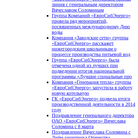
линия с генеральным директором
Вячеславом Соломиным
Группа Компаний «ЕвроСибЭнерго»
провела ряд мероприятий,
посвященных международному Дню
воды
Компания «Заводские сети» группы
«ЕвроСибЭнерго» расскажет
нижегородским школьникам о
процессе производства питьевой вод
Группа «ЕвроСибЭнерго» была
отмечена одной из лучших при
подведении итогов национальной
программы «Лучшие социальные про
Компания «Генерация тепла» группы
«ЕвроСибЭнерго» запустила в работу
новую котельную
ГК «ЕвроСибЭнерго» подвела итоги
производственной деятельности в 2014
году
Поздравление генерального директора
ОАО «ЕвроСибЭнерго» Вячеслава
Соломина с 8 марта
Поздравление Вячеслава Соломина с
Днём защитника Отечества