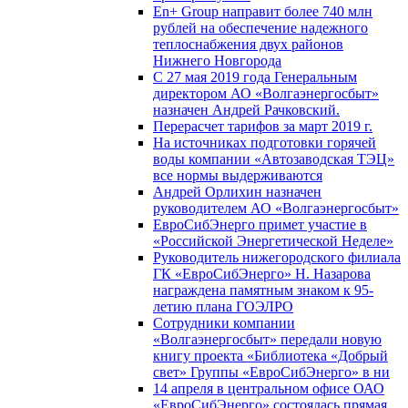
En+ Group направит более 740 млн
рублей на обеспечение надежного
теплоснабжения двух районов
Нижнего Новгорода
С 27 мая 2019 года Генеральным
директором АО «Волгаэнергосбыт»
назначен Андрей Рачковский.
Перерасчет тарифов за март 2019 г.
На источниках подготовки горячей
воды компании «Автозаводская ТЭЦ»
все нормы выдерживаются
Андрей Орлихин назначен
руководителем АО «Волгаэнергосбыт»
ЕвроСибЭнерго примет участие в
«Российской Энергетической Неделе»
Руководитель нижегородского филиала
ГК «ЕвроСибЭнерго» Н. Назарова
награждена памятным знаком к 95-
летию плана ГОЭЛРО
Сотрудники компании
«Волгаэнергосбыт» передали новую
книгу проекта «Библиотека «Добрый
свет» Группы «ЕвроСибЭнерго» в ни
14 апреля в центральном офисе ОАО
«ЕвроСибЭнерго» состоялась прямая