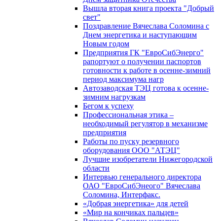
Вышла вторая книга проекта "Добрый
свет"
Поздравление Вячеслава Соломина с
Днем энергетика и наступающим
Новым годом
Предприятия ГК "ЕвроСибЭнерго"
рапортуют о получении паспортов
готовности к работе в осенне-зимний
период максимума нагр
Автозаводская ТЭЦ готова к осенне-
зимним нагрузкам
Бегом к успеху
Профессиональная этика –
необходимый регулятор в механизме
предприятия
Работы по пуску резервного
оборудования ООО "АТЭЦ"
Лучшие изобретатели Нижегородской
области
Интервью генерального директора
ОАО "ЕвроСибЭнеого" Вячеслава
Соломина, Интерфакс.
«Добрая энергетика» для детей
«Мир на кончиках пальцев»