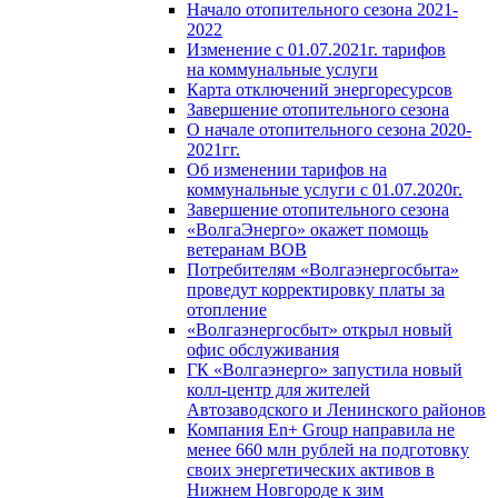
Начало отопительного сезона 2021-
2022
Изменение с 01.07.2021г. тарифов
на коммунальные услуги
Карта отключений энергоресурсов
Завершение отопительного сезона
О начале отопительного сезона 2020-
2021гг.
Об изменении тарифов на
коммунальные услуги с 01.07.2020г.
Завершение отопительного сезона
«ВолгаЭнерго» окажет помощь
ветеранам ВОВ
Потребителям «Волгаэнергосбыта»
проведут корректировку платы за
отопление
«Волгаэнергосбыт» открыл новый
офис обслуживания
ГК «Волгаэнерго» запустила новый
колл-центр для жителей
Автозаводского и Ленинского районов
Компания En+ Group направила не
менее 660 млн рублей на подготовку
своих энергетических активов в
Нижнем Новгороде к зим