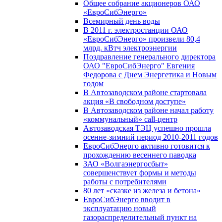
Общее собрание акционеров ОАО
«ЕвроСибЭнерго»
Всемирный день воды
В 2011 г. электростанции ОАО
«ЕвроСибЭнерго» произвели 80,4
млрд. кВтч электроэнергии
Поздравление генерального директора
ОАО "ЕвроСибЭнерго" Евгения
Федорова с Днем Энергетика и Новым
годом
В Автозаводском районе стартовала
акция «В свободном доступе»
В Автозаводском районе начал работу
«коммунальный» call-центр
Автозаводская ТЭЦ успешно прошла
осенне-зимний период 2010-2011 годов
ЕвроСибЭнерго активно готовится к
прохождению весеннего паводка
ЗАО «Волгаэнергосбыт»
совершенствует формы и методы
работы с потребителями
80 лет «сказке из железа и бетона»
ЕвроСибЭнерго вводит в
эксплуатацию новый
газораспределительный пункт на