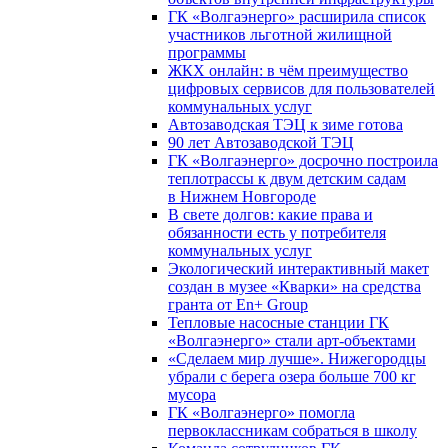
ГК «Волгаэнерго» расширила список
участников льготной жилищной
программы
ЖКХ онлайн: в чём преимущество
цифровых сервисов для пользователей
коммунальных услуг
Автозаводская ТЭЦ к зиме готова
90 лет Автозаводской ТЭЦ
ГК «Волгаэнерго» досрочно построила
теплотрассы к двум детским садам
в Нижнем Новгороде
В свете долгов: какие права и
обязанности есть у потребителя
коммунальных услуг
Экологический интерактивный макет
создан в музее «Кварки» на средства
гранта от En+ Group
Тепловые насосные станции ГК
«Волгаэнерго» стали арт-объектами
«Сделаем мир лучше». Нижегородцы
убрали с берега озера больше 700 кг
мусора
ГК «Волгаэнерго» помогла
первоклассникам собраться в школу