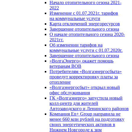
Начало отопительного сезона 2021-
2022
Изменение с 01.07.2021г. тарифов
на коммунальные услуги
Карта отключений энергоресурсов
Завершение отопительного сезона
О начале отопительного сезона 2020-
2021гг.
Об изменении тарифов на
коммунальные услуги с 01.07.2020г.
Завершение отопительного сезона
«ВолгаЭнерго» окажет помощь
ветеранам ВОВ
Потребителям «Волгаэнергосбыта»
проведут корректировку платы за
отопление
«Волгаэнергосбыт» открыл новый
офис обслуживания
ГК «Волгаэнерго» запустила новый
колл-центр для жителей
Автозаводского и Ленинского районов
Компания En+ Group направила не
менее 660 млн рублей на подготовку
своих энергетических активов в
Нижнем Новгороде к зим