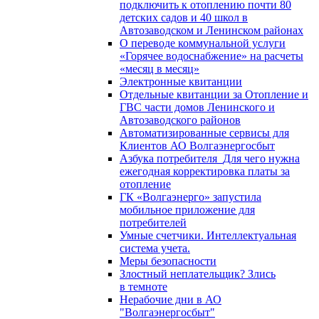
подключить к отоплению почти 80
детских садов и 40 школ в
Автозаводском и Ленинском районах
О переводе коммунальной услуги
«Горячее водоснабжение» на расчеты
«месяц в месяц»
Электронные квитанции
Отдельные квитанции за Отопление и
ГВС части домов Ленинского и
Автозаводского районов
Автоматизированные сервисы для
Клиентов АО Волгаэнергосбыт
Азбука потребителя_Для чего нужна
ежегодная корректировка платы за
отопление
ГК «Волгаэнерго» запустила
мобильное приложение для
потребителей
Умные счетчики. Интеллектуальная
система учета.
Меры безопасности
Злостный неплательщик? Злись
в темноте
Нерабочие дни в АО
"Волгаэнергосбыт"