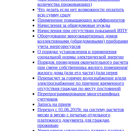
количества проживающих)
Что делать если нет возможности оплатить
всю сумму сразу
Применение повышающих коэффициентов
Начисления за общедомовые нужды
Начисления при отсутствии показаний ИПУ
Оборудование многоквартирных домов
коллективными (общедомовыми) приборами
учета энергоресурсов
О порядке установления и применения
социальной нормы электрической энергии
Порядок проведения окончательного расчета
при смене собственника жилого помещения/
жилого дома (или его части) (или перев
Перерасчет за горячее водоснабжение и/или
электроснабжение по причине временного
отсутствия граждан по месту постоянной
Перепрограммирование многотарифных
счетчиков
Запись на прием
Переход с 01.06.2019г. на систему расчетов
месяц в месяц с печатью отдельного
платежного документа для граждан,
проживаю
Уменьшение совокупного размера платежа