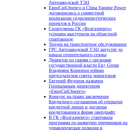
Автозаводской ТЭЦ
ЕвроСибЭнерго и China Yangtze Power
договорились о совместной
реализации гидроэнергетических
проектов в России
Спортсмены ГК «Волгаэнерго»
успешно выступили на областной
спартакиаде
Тендер на транспортное обслуживание
ГРС Автозаводской ТЭЦ запустят до
начала отопительного сезона
Директор по связям с органами
государственной власти En+ Group
Владимир Кирюхин избран
председателем совета директоров
Евгений Федоров назначен
Генеральным директором
«ЕвроСибЭнерго»
Конкурс на право заключения
Кредитного соглашения об открытие
кредитной линии и договора
кредитования в форме овердрафт
В ГК «Волгаэнерго» стартовала
программа по развитию преемников на
управленческие позиции в