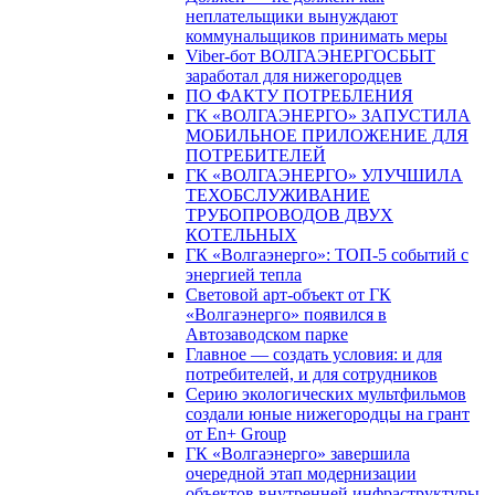
неплательщики вынуждают
коммунальщиков принимать меры
Viber-бот ВОЛГАЭНЕРГОСБЫТ
заработал для нижегородцев
ПО ФАКТУ ПОТРЕБЛЕНИЯ
ГК «ВОЛГАЭНЕРГО» ЗАПУСТИЛА
МОБИЛЬНОЕ ПРИЛОЖЕНИЕ ДЛЯ
ПОТРЕБИТЕЛЕЙ
ГК «ВОЛГАЭНЕРГО» УЛУЧШИЛА
ТЕХОБСЛУЖИВАНИЕ
ТРУБОПРОВОДОВ ДВУХ
КОТЕЛЬНЫХ
ГК «Волгаэнерго»: ТОП-5 событий с
энергией тепла
Световой арт-объект от ГК
«Волгаэнерго» появился в
Автозаводском парке
Главное — создать условия: и для
потребителей, и для сотрудников
Серию экологических мультфильмов
создали юные нижегородцы на грант
от En+ Group
ГК «Волгаэнерго» завершила
очередной этап модернизации
объектов внутренней инфраструктуры