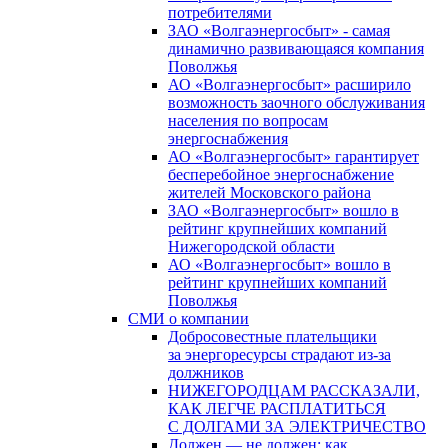
потребителями
ЗАО «Волгаэнергосбыт» - самая
динамично развивающаяся компания
Поволжья
АО «Волгаэнергосбыт» расширило
возможность заочного обслуживания
населения по вопросам
энергоснабжения
АО «Волгаэнергосбыт» гарантирует
бесперебойное энергоснабжение
жителей Московского района
ЗАО «Волгаэнергосбыт» вошло в
рейтинг крупнейших компаний
Нижегородской области
АО «Волгаэнергосбыт» вошло в
рейтинг крупнейших компаний
Поволжья
СМИ о компании
Добросовестные плательщики
за энергоресурсы страдают из-за
должников
НИЖЕГОРОДЦАМ РАССКАЗАЛИ,
КАК ЛЕГЧЕ РАСПЛАТИТЬСЯ
С ДОЛГАМИ ЗА ЭЛЕКТРИЧЕСТВО
Должен — не должен: как