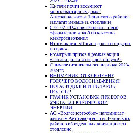
2023 – 2024гг.
Жители почти восьмисот
многоквартирных домов
Автозаводского и Ленинского районов
заплатят меньше за отопление
С 01.02.2024 новые требования к
оформлению жалоб на качество
электроснабжения
Итоги акции: «Погаси долги и подарок
получи»
Розыгрыш призов в рамках акции
«Погаси долги и подарок получи!»
О начале отопительного периода 2023-
2024гг.
ВНИМАНИЕ! ОТКЛЮЧЕНИЕ
ГОРЯЧЕГО ВОДОСНАБЖЕНИЯ!
ПОГАСИ ДОЛГИ И ПОДАРОК
ПОЛУЧИ!
ГРАФИК УСТАНОВКИ ПРИБОРОВ
УЧЕТА ЭЛЕКТРИЧЕСКОЙ
ЭНЕРГИИ
АО «Волгаэнергосбыт» напоминает
жителям Автозаводского и Ленинского
районов об отдельных квитанциях за
отопление.