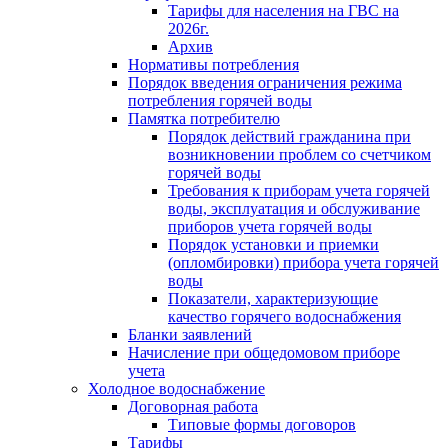
Тарифы для населения на ГВС на
2026г.
Архив
Нормативы потребления
Порядок введения ограничения режима
потребления горячей воды
Памятка потребителю
Порядок действий гражданина при
возникновении проблем со счетчиком
горячей воды
Требования к приборам учета горячей
воды, эксплуатация и обслуживание
приборов учета горячей воды
Порядок установки и приемки
(опломбировки) прибора учета горячей
воды
Показатели, характеризующие
качество горячего водоснабжения
Бланки заявлений
Начисление при общедомовом приборе
учета
Холодное водоснабжение
Договорная работа
Типовые формы договоров
Тарифы