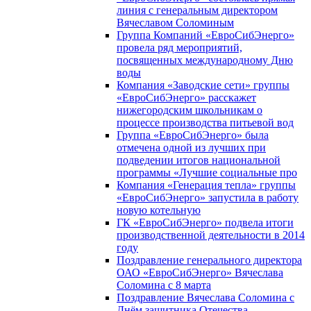
линия с генеральным директором
Вячеславом Соломиным
Группа Компаний «ЕвроСибЭнерго»
провела ряд мероприятий,
посвященных международному Дню
воды
Компания «Заводские сети» группы
«ЕвроСибЭнерго» расскажет
нижегородским школьникам о
процессе производства питьевой вод
Группа «ЕвроСибЭнерго» была
отмечена одной из лучших при
подведении итогов национальной
программы «Лучшие социальные про
Компания «Генерация тепла» группы
«ЕвроСибЭнерго» запустила в работу
новую котельную
ГК «ЕвроСибЭнерго» подвела итоги
производственной деятельности в 2014
году
Поздравление генерального директора
ОАО «ЕвроСибЭнерго» Вячеслава
Соломина с 8 марта
Поздравление Вячеслава Соломина с
Днём защитника Отечества