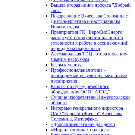
Вышла вторая книга проекта "Добрый
свет"
Поздравление Вячеслава Соломина с
Днем энергетика и наступающим
Новым годом
Предприятия ГК "ЕвроСибЭнерго"
рапортуют о получении паспортов
готовности к работе в осенне-зимний
период максимума нагр
Автозаводская ТЭЦ готова к осенне-
зимним нагрузкам
Бегом к успеху
Профессиональная этика –
необходимый регулятор в механизме
предприятия
Работы по пуску резервного
оборудования ООО "АТЭЦ"
Лучшие изобретатели Нижегородской
области
Интервью генерального директора
ОАО "ЕвроСибЭнеого" Вячеслава
Соломина, Интерфакс.
«Добрая энергетика» для детей
«Мир на кончиках пальцев»