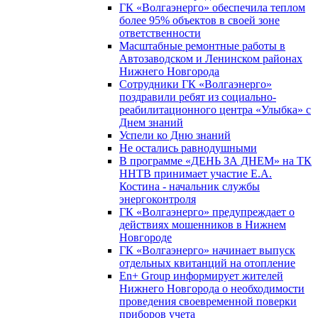
ГК «Волгаэнерго» обеспечила теплом
более 95% объектов в своей зоне
ответственности
Масштабные ремонтные работы в
Автозаводском и Ленинском районах
Нижнего Новгорода
Сотрудники ГК «Волгаэнерго»
поздравили ребят из социально-
реабилитационного центра «Улыбка» с
Днем знаний
Успели ко Дню знаний
Не остались равнодушными
В программе «ДЕНЬ ЗА ДНЕМ» на ТК
ННТВ принимает участие Е.А.
Костина - начальник службы
энергоконтроля
ГК «Волгаэнерго» предупреждает о
действиях мошенников в Нижнем
Новгороде
ГК «Волгаэнерго» начинает выпуск
отдельных квитанций на отопление
En+ Group информирует жителей
Нижнего Новгорода о необходимости
проведения своевременной поверки
приборов учета