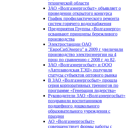
технической области
ЗАО «Волгаэнергосбыт» объявляет о
проведении открытого конкурса
График профилактического ремонта
систем горячего водоснабжения
Предприятия Группы «Волгаэнерго»
осваивают принципы бережливого
производства
Электростанции ОАО
"ЕвроСибЭнерго" в 2009 г увеличили
производство электроэнергии на 4
проц по сравнению с 2008 г до 82,
ЗАО «Волгаэнергосбыт» и ООО
«Автозаводская ТЭЦ» получили
статусы субъектов оптового рынка
В ЗАО «Волгаэнергосбыт» прошла
серия корпоративных тренингов по
программе «Генерация лидерства»
Руководители ЗАО «Волгаэнергосбыт»
поздравили воспитанников
подшефного дошкольного
образовательного учреждения с
праздни
АО «Волгаэнергосбыт»
совершенствует формы работы с