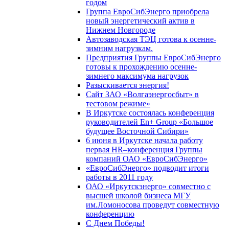
годом
Группа ЕвроСибЭнерго приобрела
новый энергетический актив в
Нижнем Новгороде
Автозаводская ТЭЦ готова к осенне-
зимним нагрузкам.
Предприятия Группы ЕвроСибЭнерго
готовы к прохождению осенне-
зимнего максимума нагрузок
Разыскивается энергия!
Сайт ЗАО «Волгаэнергосбыт» в
тестовом режиме»
В Иркутске состоялась конференция
руководителей En+ Group «Большое
будущее Восточной Сибири»
6 июня в Иркутске начала работу
первая HR–конференция Группы
компаний ОАО «ЕвроСибЭнерго»
«ЕвроСибЭнерго» подводит итоги
работы в 2011 году
ОАО «Иркутскэнерго» совместно с
высшей школой бизнеса МГУ
им.Ломоносова проведут совместную
конференцию
С Днем Победы!