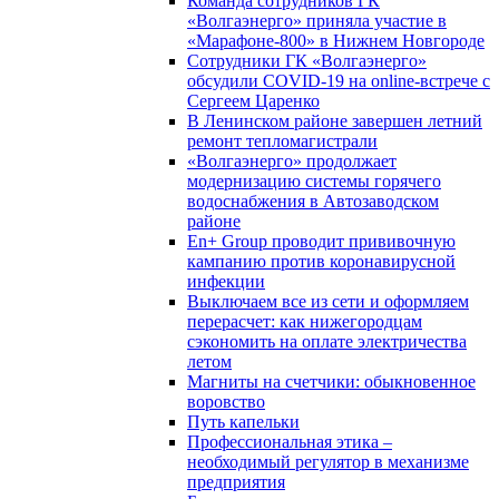
Команда сотрудников ГК
«Волгаэнерго» приняла участие в
«Марафоне-800» в Нижнем Новгороде
Сотрудники ГК «Волгаэнерго»
обсудили COVID-19 на online-встрече с
Сергеем Царенко
В Ленинском районе завершен летний
ремонт тепломагистрали
«Волгаэнерго» продолжает
модернизацию системы горячего
водоснабжения в Автозаводском
районе
En+ Group проводит прививочную
кампанию против коронавирусной
инфекции
Выключаем все из сети и оформляем
перерасчет: как нижегородцам
сэкономить на оплате электричества
летом
Магниты на счетчики: обыкновенное
воровство
Путь капельки
Профессиональная этика –
необходимый регулятор в механизме
предприятия