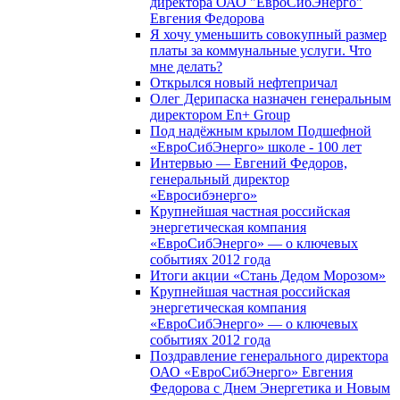
директора ОАО "ЕвроСибЭнерго"
Евгения Федорова
Я хочу уменьшить совокупный размер
платы за коммунальные услуги. Что
мне делать?
Открылся новый нефтепричал
Олег Дерипаска назначен генеральным
директором En+ Group
Под надёжным крылом Подшефной
«ЕвроСибЭнерго» школе - 100 лет
Интервью — Евгений Федоров,
генеральный директор
«Евросибэнерго»
Крупнейшая частная российская
энергетическая компания
«ЕвроСибЭнерго» — о ключевых
событиях 2012 года
Итоги акции «Стань Дедом Морозом»
Крупнейшая частная российская
энергетическая компания
«ЕвроСибЭнерго» — о ключевых
событиях 2012 года
Поздравление генерального директора
ОАО «ЕвроСибЭнерго» Евгения
Федорова с Днем Энергетика и Новым