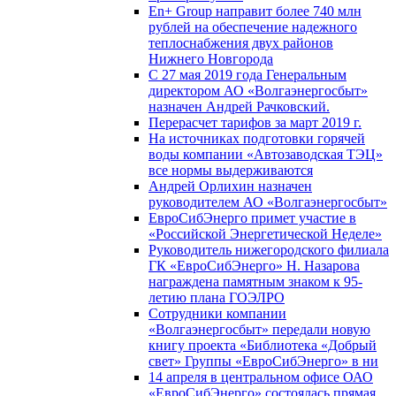
En+ Group направит более 740 млн
рублей на обеспечение надежного
теплоснабжения двух районов
Нижнего Новгорода
С 27 мая 2019 года Генеральным
директором АО «Волгаэнергосбыт»
назначен Андрей Рачковский.
Перерасчет тарифов за март 2019 г.
На источниках подготовки горячей
воды компании «Автозаводская ТЭЦ»
все нормы выдерживаются
Андрей Орлихин назначен
руководителем АО «Волгаэнергосбыт»
ЕвроСибЭнерго примет участие в
«Российской Энергетической Неделе»
Руководитель нижегородского филиала
ГК «ЕвроСибЭнерго» Н. Назарова
награждена памятным знаком к 95-
летию плана ГОЭЛРО
Сотрудники компании
«Волгаэнергосбыт» передали новую
книгу проекта «Библиотека «Добрый
свет» Группы «ЕвроСибЭнерго» в ни
14 апреля в центральном офисе ОАО
«ЕвроСибЭнерго» состоялась прямая