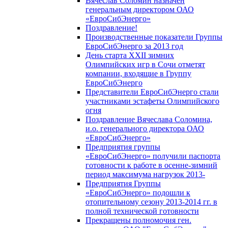
Вячеслав Соломин назначен
генеральным директором ОАО
«ЕвроСибЭнерго»
Поздравление!
Производственные показатели Группы
ЕвроСибЭнерго за 2013 год
День старта XXII зимних
Олимпийских игр в Сочи отметят
компании, входящие в Группу
ЕвроСибЭнерго
Представители ЕвроСибЭнерго стали
участниками эстафеты Олимпийского
огня
Поздравление Вячеслава Соломина,
и.о. генерального директора ОАО
«ЕвроСибЭнерго»
Предприятия группы
«ЕвроСибЭнерго» получили паспорта
готовности к работе в осенне-зимний
период максимума нагрузок 2013-
Предприятия Группы
«ЕвроСибЭнерго» подошли к
отопительному сезону 2013-2014 гг. в
полной технической готовности
Прекращены полномочия ген.