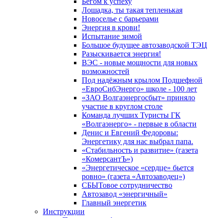
Бегом к успеху
Лошадка, ты такая тепленькая
Новоселье с барьерами
Энергия в крови!
Испытание зимой
Большое будущее автозаводской ТЭЦ
Разыскивается энергия!
ВЭС - новые мощности для новых
возможностей
Под надёжным крылом Подшефной
«ЕвроСибЭнерго» школе - 100 лет
«ЗАО Волгаэнергосбыт» приняло
участие в круглом столе
Команда лучших Туристы ГК
«Волгаэнерго» - первые в области
Денис и Евгений Федоровы:
Энергетику для нас выбрал папа.
«Стабильность и развитие» (газета
«КомерсантЪ»)
«Энергетическое «сердце» бьется
ровно» (газета «Автозаводец»)
СБЫТовое сотрудничество
Автозавод «энергичный»
Главный энергетик
Инструкции