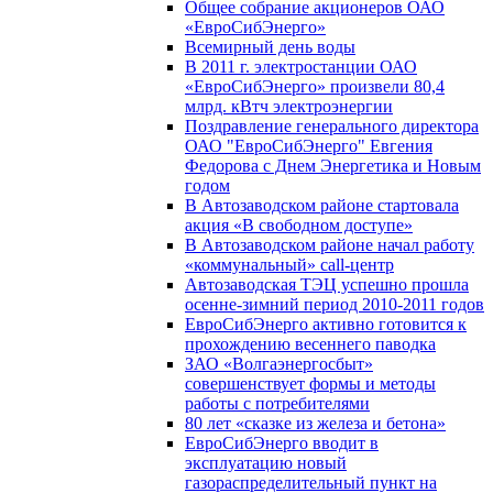
Общее собрание акционеров ОАО
«ЕвроСибЭнерго»
Всемирный день воды
В 2011 г. электростанции ОАО
«ЕвроСибЭнерго» произвели 80,4
млрд. кВтч электроэнергии
Поздравление генерального директора
ОАО "ЕвроСибЭнерго" Евгения
Федорова с Днем Энергетика и Новым
годом
В Автозаводском районе стартовала
акция «В свободном доступе»
В Автозаводском районе начал работу
«коммунальный» call-центр
Автозаводская ТЭЦ успешно прошла
осенне-зимний период 2010-2011 годов
ЕвроСибЭнерго активно готовится к
прохождению весеннего паводка
ЗАО «Волгаэнергосбыт»
совершенствует формы и методы
работы с потребителями
80 лет «сказке из железа и бетона»
ЕвроСибЭнерго вводит в
эксплуатацию новый
газораспределительный пункт на