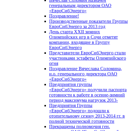
Вячеслав Соломин назначен
генеральным директором ОАО
«ЕвроСибЭнерго»
Поздравление!
Производственные показатели Группы
ЕвроСибЭнерго за 2013 год
День старта XXII зимних
Олимпийских игр в Сочи отметят
компании, входящие в Группу
ЕвроСибЭнерго
Представители ЕвроСибЭнерго стали
участниками эстафеты Олимпийского
огня
Поздравление Вячеслава Соломина,
и.о. генерального директора ОАО
«ЕвроСибЭнерго»
Предприятия группы
«ЕвроСибЭнерго» получили паспорта
готовности к работе в осенне-зимний
период максимума нагрузок 2013-
Предприятия Группы
«ЕвроСибЭнерго» подошли к
отопительному сезону 2013-2014 гг. в
полной технической готовности
Прекращены полномочия ген.