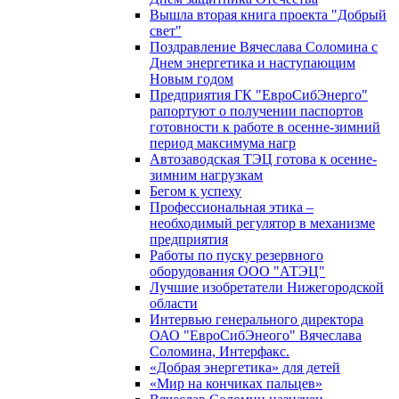
Вышла вторая книга проекта "Добрый
свет"
Поздравление Вячеслава Соломина с
Днем энергетика и наступающим
Новым годом
Предприятия ГК "ЕвроСибЭнерго"
рапортуют о получении паспортов
готовности к работе в осенне-зимний
период максимума нагр
Автозаводская ТЭЦ готова к осенне-
зимним нагрузкам
Бегом к успеху
Профессиональная этика –
необходимый регулятор в механизме
предприятия
Работы по пуску резервного
оборудования ООО "АТЭЦ"
Лучшие изобретатели Нижегородской
области
Интервью генерального директора
ОАО "ЕвроСибЭнеого" Вячеслава
Соломина, Интерфакс.
«Добрая энергетика» для детей
«Мир на кончиках пальцев»