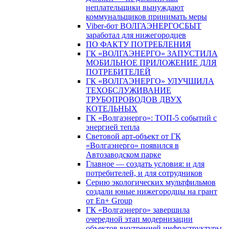
неплательщики вынуждают
коммунальщиков принимать меры
Viber-бот ВОЛГАЭНЕРГОСБЫТ
заработал для нижегородцев
ПО ФАКТУ ПОТРЕБЛЕНИЯ
ГК «ВОЛГАЭНЕРГО» ЗАПУСТИЛА
МОБИЛЬНОЕ ПРИЛОЖЕНИЕ ДЛЯ
ПОТРЕБИТЕЛЕЙ
ГК «ВОЛГАЭНЕРГО» УЛУЧШИЛА
ТЕХОБСЛУЖИВАНИЕ
ТРУБОПРОВОДОВ ДВУХ
КОТЕЛЬНЫХ
ГК «Волгаэнерго»: ТОП-5 событий с
энергией тепла
Световой арт-объект от ГК
«Волгаэнерго» появился в
Автозаводском парке
Главное — создать условия: и для
потребителей, и для сотрудников
Серию экологических мультфильмов
создали юные нижегородцы на грант
от En+ Group
ГК «Волгаэнерго» завершила
очередной этап модернизации
объектов внутренней инфраструктуры