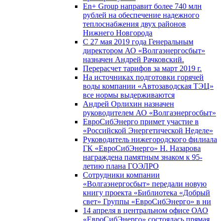
En+ Group направит более 740 млн
рублей на обеспечение надежного
теплоснабжения двух районов
Нижнего Новгорода
С 27 мая 2019 года Генеральным
директором АО «Волгаэнергосбыт»
назначен Андрей Рачковский.
Перерасчет тарифов за март 2019 г.
На источниках подготовки горячей
воды компании «Автозаводская ТЭЦ»
все нормы выдерживаются
Андрей Орлихин назначен
руководителем АО «Волгаэнергосбыт»
ЕвроСибЭнерго примет участие в
«Российской Энергетической Неделе»
Руководитель нижегородского филиала
ГК «ЕвроСибЭнерго» Н. Назарова
награждена памятным знаком к 95-
летию плана ГОЭЛРО
Сотрудники компании
«Волгаэнергосбыт» передали новую
книгу проекта «Библиотека «Добрый
свет» Группы «ЕвроСибЭнерго» в ни
14 апреля в центральном офисе ОАО
«ЕвроСибЭнерго» состоялась прямая