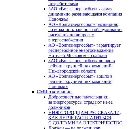
потребителями
ЗАО «Волгаэнергосбыт» - самая
динамично развивающаяся компания
Поволжья
АО «Волгаэнергосбыт» расширило
возможность заочного обслуживания
населения по вопросам
энергоснабжения
АО «Волгаэнергосбыт» гарантирует
бесперебойное энергоснабжение
жителей Московского района
ЗАО «Волгаэнергосбыт» вошло в
рейтинг крупнейших компаний
Нижегородской области
АО «Волгаэнергосбыт» вошло в
рейтинг крупнейших компаний
Поволжья
СМИ о компании
Добросовестные плательщики
за энергоресурсы страдают из-за
должников
НИЖЕГОРОДЦАМ РАССКАЗАЛИ,
КАК ЛЕГЧЕ РАСПЛАТИТЬСЯ
С ДОЛГАМИ ЗА ЭЛЕКТРИЧЕСТВО
Должен — не должен: как