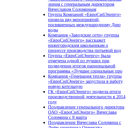
линия с генеральным директором
Вячеславом Соломиным
Группа Компаний «ЕвроСибЭнерго»
провела ряд мероприятий,
посвященных международному Дню
воды
Компания «Заводские сети» группы
«ЕвроСибЭнерго» расскажет
нижегородским школьникам о
процессе производства питьевой вод
Группа «ЕвроСибЭнерго» была
отмечена одной из лучших при
подведении итогов национальной
программы «Лучшие социальные про
Компания «Генерация тепла» группы
«ЕвроСибЭнерго» запустила в работу
новую котельную
ГК «ЕвроСибЭнерго» подвела итоги
производственной деятельности в 2014
году
Поздравление генерального директора
ОАО «ЕвроСибЭнерго» Вячеслава
Соломина с 8 марта
Поздравление Вячеслава Соломина с
Днём защитника Отечества