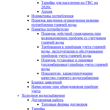
Тарифы для населения на ГВС на
2026г.
Архив
Нормативы потребления
Порядок введения ограничения режима
потребления горячей воды
Памятка потребителю
Порядок действий гражданина при
возникновении проблем со счетчиком
горячей воды
Требования к приборам учета горячей
воды, эксплуатация и обслуживание
приборов учета горячей воды
Порядок установки и приемки
(опломбировки) прибора учета горячей
воды
Показатели, характеризующие
качество горячего водоснабжения
Бланки заявлений
Начисление при общедомовом приборе
учета
Холодное водоснабжение
Договорная работа
Типовые формы договоров
Тарифы