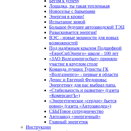
Бегом к успеху
Лошадка, ты такая тепленькая
Новоселье с барьерами
Энергия в крови!
Испытание зимой
Большое будущее автозаводской ТЭЦ
Разыскивается энергия!
ВЭС - новые мощности для новых
возможностей
Под надёжным крылом Подшефной
«ЕвроСибЭнерго» школе - 100 лет
«ЗАО Волгаэнергосбыт» приняло
участие в круглом столе
Команда лучших Туристы ГК
«Волгаэнерго» - первые в области
Денис и Евгений Федоровы:
Энергетику для нас выбрал папа.
«Стабильность и развитие» (газета
«КомерсантЪ»)
«Энергетическое «сердце» бьется
ровно» (газета «Автозаводец»)
СБЫТовое сотрудничество
Автозавод «энергичный»
Главный энергетик
Инструкции