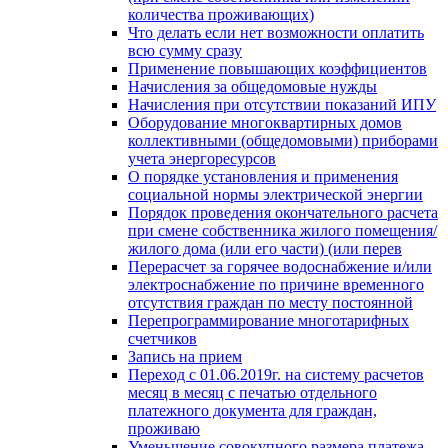
количества проживающих)
Что делать если нет возможности оплатить
всю сумму сразу
Применение повышающих коэффициентов
Начисления за общедомовые нужды
Начисления при отсутствии показаний ИПУ
Оборудование многоквартирных домов
коллективными (общедомовыми) приборами
учета энергоресурсов
О порядке установления и применения
социальной нормы электрической энергии
Порядок проведения окончательного расчета
при смене собственника жилого помещения/
жилого дома (или его части) (или перев
Перерасчет за горячее водоснабжение и/или
электроснабжение по причине временного
отсутствия граждан по месту постоянной
Перепрограммирование многотарифных
счетчиков
Запись на прием
Переход с 01.06.2019г. на систему расчетов
месяц в месяц с печатью отдельного
платежного документа для граждан,
проживаю
Уменьшение совокупного размера платежа