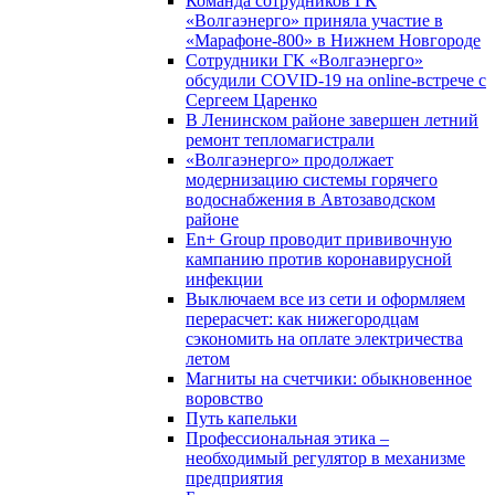
Команда сотрудников ГК
«Волгаэнерго» приняла участие в
«Марафоне-800» в Нижнем Новгороде
Сотрудники ГК «Волгаэнерго»
обсудили COVID-19 на online-встрече с
Сергеем Царенко
В Ленинском районе завершен летний
ремонт тепломагистрали
«Волгаэнерго» продолжает
модернизацию системы горячего
водоснабжения в Автозаводском
районе
En+ Group проводит прививочную
кампанию против коронавирусной
инфекции
Выключаем все из сети и оформляем
перерасчет: как нижегородцам
сэкономить на оплате электричества
летом
Магниты на счетчики: обыкновенное
воровство
Путь капельки
Профессиональная этика –
необходимый регулятор в механизме
предприятия