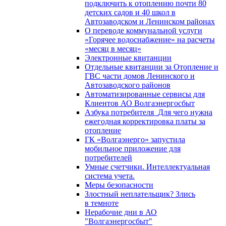
подключить к отоплению почти 80
детских садов и 40 школ в
Автозаводском и Ленинском районах
О переводе коммунальной услуги
«Горячее водоснабжение» на расчеты
«месяц в месяц»
Электронные квитанции
Отдельные квитанции за Отопление и
ГВС части домов Ленинского и
Автозаводского районов
Автоматизированные сервисы для
Клиентов АО Волгаэнергосбыт
Азбука потребителя_Для чего нужна
ежегодная корректировка платы за
отопление
ГК «Волгаэнерго» запустила
мобильное приложение для
потребителей
Умные счетчики. Интеллектуальная
система учета.
Меры безопасности
Злостный неплательщик? Злись
в темноте
Нерабочие дни в АО
"Волгаэнергосбыт"