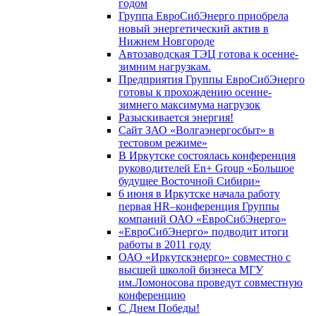
годом
Группа ЕвроСибЭнерго приобрела
новый энергетический актив в
Нижнем Новгороде
Автозаводская ТЭЦ готова к осенне-
зимним нагрузкам.
Предприятия Группы ЕвроСибЭнерго
готовы к прохождению осенне-
зимнего максимума нагрузок
Разыскивается энергия!
Сайт ЗАО «Волгаэнергосбыт» в
тестовом режиме»
В Иркутске состоялась конференция
руководителей En+ Group «Большое
будущее Восточной Сибири»
6 июня в Иркутске начала работу
первая HR–конференция Группы
компаний ОАО «ЕвроСибЭнерго»
«ЕвроСибЭнерго» подводит итоги
работы в 2011 году
ОАО «Иркутскэнерго» совместно с
высшей школой бизнеса МГУ
им.Ломоносова проведут совместную
конференцию
С Днем Победы!