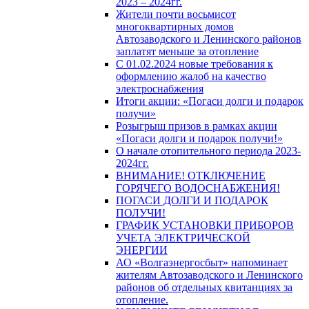
2023 – 2024гг.
Жители почти восьмисот
многоквартирных домов
Автозаводского и Ленинского районов
заплатят меньше за отопление
С 01.02.2024 новые требования к
оформлению жалоб на качество
электроснабжения
Итоги акции: «Погаси долги и подарок
получи»
Розыгрыш призов в рамках акции
«Погаси долги и подарок получи!»
О начале отопительного периода 2023-
2024гг.
ВНИМАНИЕ! ОТКЛЮЧЕНИЕ
ГОРЯЧЕГО ВОДОСНАБЖЕНИЯ!
ПОГАСИ ДОЛГИ И ПОДАРОК
ПОЛУЧИ!
ГРАФИК УСТАНОВКИ ПРИБОРОВ
УЧЕТА ЭЛЕКТРИЧЕСКОЙ
ЭНЕРГИИ
АО «Волгаэнергосбыт» напоминает
жителям Автозаводского и Ленинского
районов об отдельных квитанциях за
отопление.