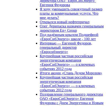
директора ОАО "ЕвроСибЭнерго"
Евгения Федорова
Я хочу уменьшить совокупный размер
платы за коммунальные услуги. Что
мне делать?
Открылся новый нефтепричал
Олег Дерипаска назначен генеральным
директором En+ Group
Под надёжным крылом Подшефной
«ЕвроСибЭнерго» школе - 100 лет
Интервью — Евгений Федоров,
генеральный директор
«Евросибэнерго»
Крупнейшая частная российская
энергетическая компания
«ЕвроСибЭнерго» — о ключевых
событиях 2012 года
Итоги акции «Стань Дедом Морозом»
Крупнейшая частная российская
энергетическая компания
«ЕвроСибЭнерго» — о ключевых
событиях 2012 года
Поздравление генерального директора
ОАО «ЕвроСибЭнерго» Евгения
Федорова с Днем Энергетика и Новым