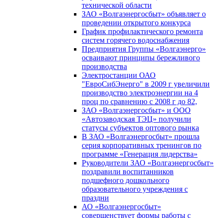
технической области
ЗАО «Волгаэнергосбыт» объявляет о
проведении открытого конкурса
График профилактического ремонта
систем горячего водоснабжения
Предприятия Группы «Волгаэнерго»
осваивают принципы бережливого
производства
Электростанции ОАО
"ЕвроСибЭнерго" в 2009 г увеличили
производство электроэнергии на 4
проц по сравнению с 2008 г до 82,
ЗАО «Волгаэнергосбыт» и ООО
«Автозаводская ТЭЦ» получили
статусы субъектов оптового рынка
В ЗАО «Волгаэнергосбыт» прошла
серия корпоративных тренингов по
программе «Генерация лидерства»
Руководители ЗАО «Волгаэнергосбыт»
поздравили воспитанников
подшефного дошкольного
образовательного учреждения с
праздни
АО «Волгаэнергосбыт»
совершенствует формы работы с