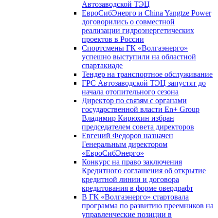
Автозаводской ТЭЦ
ЕвроСибЭнерго и China Yangtze Power
договорились о совместной
реализации гидроэнергетических
проектов в России
Спортсмены ГК «Волгаэнерго»
успешно выступили на областной
спартакиаде
Тендер на транспортное обслуживание
ГРС Автозаводской ТЭЦ запустят до
начала отопительного сезона
Директор по связям с органами
государственной власти En+ Group
Владимир Кирюхин избран
председателем совета директоров
Евгений Федоров назначен
Генеральным директором
«ЕвроСибЭнерго»
Конкурс на право заключения
Кредитного соглашения об открытие
кредитной линии и договора
кредитования в форме овердрафт
В ГК «Волгаэнерго» стартовала
программа по развитию преемников на
управленческие позиции в