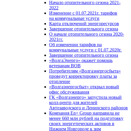
Начало отопительного сезона 2021-
2022
Изменение с 01.07.2021г. тарифов
на коммунальные услуги
Карта отключений энергоресурсов
Завершение отопительного сезона
О начале отопительного сезона 2020-
2021гг.
Об изменении тарифов на
коммунальные услуги с 01.07.2020г.
Завершение отопительного сезона
«ВолгаЭнерго» окажет помощь
ветеранам ВОВ
Потребителям «Волгаэнергосбыта»
проведут корректировку платы за
отопление
«Волгаэнергосбыт» открыл новый
офис обслуживания
ГК «Волгаэнерго» запустила новый
колл-центр для жителей
Автозаводского и Ленинского районов
Компания En+ Group направила не
менее 660 млн рублей на подготовку
своих энергетических активов в
Нижнем Новгороде к зим