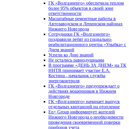
ГК «Волгаэнерго» обеспечила теплом
более 95% объектов в своей зоне
ответственности
Масштабные ремонтные работы в
Автозаводском и Ленинском районах
Нижнего Новгорода
Сотрудники ГК «Волгаэнерго»
поздравили ребят из социально-
реабилитационного центра «Улыбка» с
Днем знаний
Успели ко Дню знаний
Не остались равнодушными
В программе «ДЕНЬ ЗА ДНЕМ» на ТК
ННТВ принимает участие Е.А.
Костина - начальник службы
энергоконтроля
ГК «Волгаэнерго» предупреждает о
действиях мошенников в Нижнем
Новгороде
ГК «Волгаэнерго» начинает выпуск
отдельных квитанций на отопление
En+ Group информирует жителей
Нижнего Новгорода о необходимости
проведения своевременной поверки
приборов учета