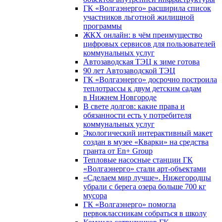
ГК «Волгаэнерго» расширила список
участников льготной жилищной
программы
ЖКХ онлайн: в чём преимущество
цифровых сервисов для пользователей
коммунальных услуг
Автозаводская ТЭЦ к зиме готова
90 лет Автозаводской ТЭЦ
ГК «Волгаэнерго» досрочно построила
теплотрассы к двум детским садам
в Нижнем Новгороде
В свете долгов: какие права и
обязанности есть у потребителя
коммунальных услуг
Экологический интерактивный макет
создан в музее «Кварки» на средства
гранта от En+ Group
Тепловые насосные станции ГК
«Волгаэнерго» стали арт-объектами
«Сделаем мир лучше». Нижегородцы
убрали с берега озера больше 700 кг
мусора
ГК «Волгаэнерго» помогла
первоклассникам собраться в школу