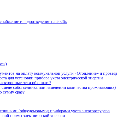
снабжение и водоотведение на 2026г.
осы)
ументов на оплату коммунальной услуги «Отопление» и проведе
ста для установки прибора учета электрической энергии
лектронные чеки об оплате?
ри смене собственника или изменении количества проживающих)
ю сумму сразу
ктивными (общедомовыми) приборами учета энергоресурсов
льной нормы электрической энергии