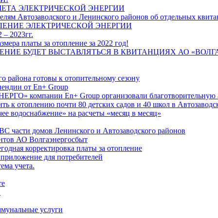
ЧЕТА ЭЛЕКТРИЧЕСКОЙ ЭНЕРГИИ
лям Автозаводского и Ленинского районов об отдельных квитан
ЛЕНИЕ ЭЛЕКТРИЧЕСКОЙ ЭНЕРГИИ
 – 2023гг.
ера платы за отопление за 2022 год!
ПЛЕНИЕ БУДЕТ ВЫСТАВЛЯТЬСЯ В КВИТАНЦИЯХ АО «ВОЛ
о района готовы к отопительному сезону
ендии от En+ Group
РГО» компании En+ Group организовали благотворительную а
ть к отоплению почти 80 детских садов и 40 школ в Автозавод
ее водоснабжение» на расчеты «месяц в месяц»
ВС части домов Ленинского и Автозаводского районов
нтов АО Волгаэнергосбыт
годная корректировка платы за отопление
 приложение для потребителей
ема учета.
те
"
оммунальные услуги