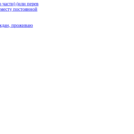
 части) (или перев
 месту постоянной
раждан, проживаю