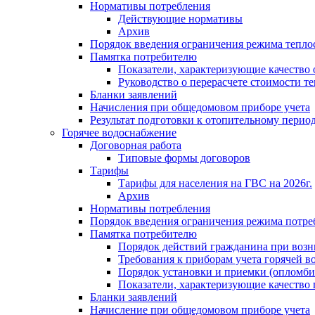
Нормативы потребления
Действующие нормативы
Архив
Порядок введения ограничения режима тепл
Памятка потребителю
Показатели, характеризующие качество
Руководство о перерасчете стоимости т
Бланки заявлений
Начисления при общедомовом приборе учета
Результат подготовки к отопительному перио
Горячее водоснабжение
Договорная работа
Типовые формы договоров
Тарифы
Тарифы для населения на ГВС на 2026г.
Архив
Нормативы потребления
Порядок введения ограничения режима потре
Памятка потребителю
Порядок действий гражданина при возн
Требования к приборам учета горячей в
Порядок установки и приемки (опломби
Показатели, характеризующие качество
Бланки заявлений
Начисление при общедомовом приборе учета