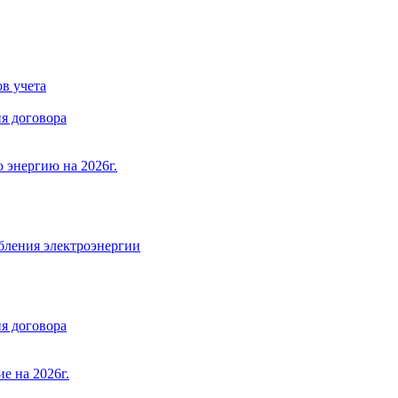
в учета
я договора
 энергию на 2026г.
бления электроэнергии
я договора
е на 2026г.