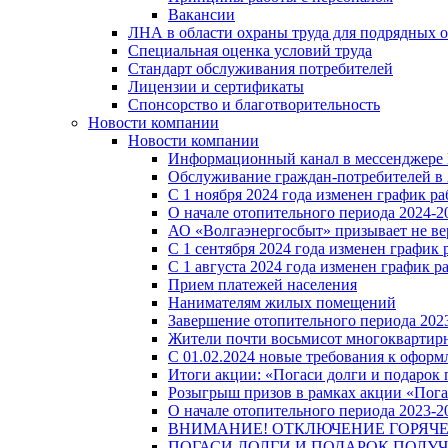
Вакансии
ЛНА в области охраны труда для подрядных 
Специальная оценка условий труда
Стандарт обслуживания потребителей
Лицензии и сертификаты
Спонсорство и благотворительность
Новости компании
Новости компании
Информационный канал в мессенджере
Обслуживание граждан-потребителей в 
С 1 ноября 2024 года изменен график 
О начале отопительного периода 2024-20
АО «Волгаэнергосбыт» призывает не ве
С 1 сентября 2024 года изменен графи
С 1 августа 2024 года изменен график 
Прием платежей населения
Нанимателям жилых помещений
Завершение отопительного периода 2023
Жители почти восьмисот многоквартирн
С 01.02.2024 новые требования к оформ
Итоги акции: «Погаси долги и подарок
Розыгрыш призов в рамках акции «Пога
О начале отопительного периода 2023-20
ВНИМАНИЕ! ОТКЛЮЧЕНИЕ ГОРЯЧ
ПОГАСИ ДОЛГИ И ПОДАРОК ПОЛУЧ