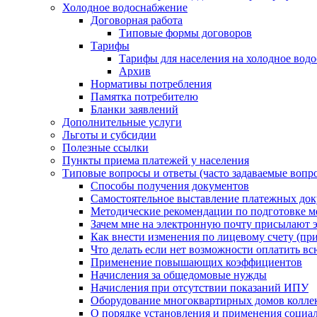
Холодное водоснабжение
Договорная работа
Типовые формы договоров
Тарифы
Тарифы для населения на холодное водо
Архив
Нормативы потребления
Памятка потребителю
Бланки заявлений
Дополнительные услуги
Льготы и субсидии
Полезные ссылки
Пункты приема платежей у населения
Типовые вопросы и ответы (часто задаваемые вопр
Способы получения документов
Самостоятельное выставление платежных док
Методические рекомендации по подготовке ме
Зачем мне на электронную почту присылают э
Как внести изменения по лицевому счету (п
Что делать если нет возможности оплатить вс
Применение повышающих коэффициентов
Начисления за общедомовые нужды
Начисления при отсутствии показаний ИПУ
Оборудование многоквартирных домов колле
О порядке установления и применения социа