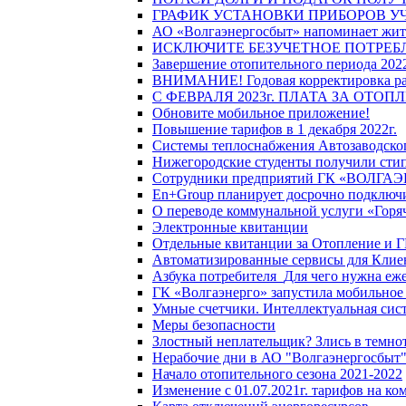
ГРАФИК УСТАНОВКИ ПРИБОРОВ У
АО «Волгаэнергосбыт» напоминает жите
ИСКЛЮЧИТЕ БЕЗУЧЕТНОЕ ПОТРЕБ
Завершение отопительного периода 2022
ВНИМАНИЕ! Годовая корректировка разм
С ФЕВРАЛЯ 2023г. ПЛАТА ЗА ОТО
Обновите мобильное приложение!
Повышение тарифов в 1 декабря 2022г.
Системы теплоснабжения Автозаводског
Нижегородские студенты получили стип
Сотрудники предприятий ГК «ВОЛГАЭНЕ
En+Group планирует досрочно подключи
О переводе коммунальной услуги «Горяч
Электронные квитанции
Отдельные квитанции за Отопление и Г
Автоматизированные сервисы для Клие
Азбука потребителя_Для чего нужна еже
ГК «Волгаэнерго» запустила мобильное
Умные счетчики. Интеллектуальная сист
Меры безопасности
Злостный неплательщик? Злись в темно
Нерабочие дни в АО "Волгаэнергосбыт
Начало отопительного сезона 2021-2022
Изменение с 01.07.2021г. тарифов на к