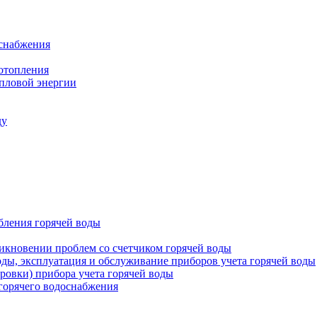
оснабжения
 отопления
епловой энергии
ду
бления горячей воды
икновении проблем со счетчиком горячей воды
оды, эксплуатация и обслуживание приборов учета горячей воды
ровки) прибора учета горячей воды
 горячего водоснабжения