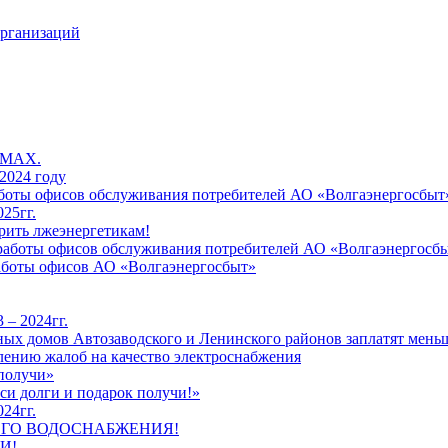
организаций
 MAX.
2024 году
работы офисов обслуживания потребителей АО «Волгаэнергосбыт
25гг.
рить лжеэнергетикам!
к работы офисов обслуживания потребителей АО «Волгаэнергосб
работы офисов АО «Волгаэнергосбыт»
 – 2024гг.
ых домов Автозаводского и Ленинского районов заплатят меньш
лению жалоб на качество электроснабжения
 получи»
си долги и подарок получи!»
24гг.
ЕГО ВОДОСНАБЖЕНИЯ!
И!