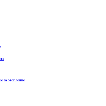
»
ыт»
е за отопление