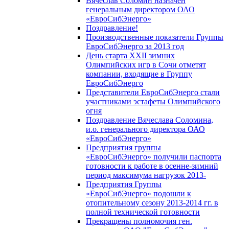
Вячеслав Соломин назначен
генеральным директором ОАО
«ЕвроСибЭнерго»
Поздравление!
Производственные показатели Группы
ЕвроСибЭнерго за 2013 год
День старта XXII зимних
Олимпийских игр в Сочи отметят
компании, входящие в Группу
ЕвроСибЭнерго
Представители ЕвроСибЭнерго стали
участниками эстафеты Олимпийского
огня
Поздравление Вячеслава Соломина,
и.о. генерального директора ОАО
«ЕвроСибЭнерго»
Предприятия группы
«ЕвроСибЭнерго» получили паспорта
готовности к работе в осенне-зимний
период максимума нагрузок 2013-
Предприятия Группы
«ЕвроСибЭнерго» подошли к
отопительному сезону 2013-2014 гг. в
полной технической готовности
Прекращены полномочия ген.