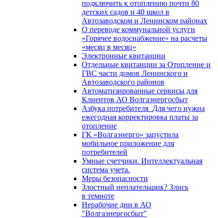
подключить к отоплению почти 80
детских садов и 40 школ в
Автозаводском и Ленинском районах
О переводе коммунальной услуги
«Горячее водоснабжение» на расчеты
«месяц в месяц»
Электронные квитанции
Отдельные квитанции за Отопление и
ГВС части домов Ленинского и
Автозаводского районов
Автоматизированные сервисы для
Клиентов АО Волгаэнергосбыт
Азбука потребителя_Для чего нужна
ежегодная корректировка платы за
отопление
ГК «Волгаэнерго» запустила
мобильное приложение для
потребителей
Умные счетчики. Интеллектуальная
система учета.
Меры безопасности
Злостный неплательщик? Злись
в темноте
Нерабочие дни в АО
"Волгаэнергосбыт"