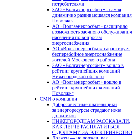
потребителями
ЗАО «Волгаэнергосбыт» - самая
динамично развивающаяся компания
Поволжья
АО «Волгаэнергосбыт» расширило
возможность заочного обслуживания
населения по вопросам
энергоснабжения
АО «Волгаэнергосбыт» гарантирует
бесперебойное энергоснабжение
жителей Московского района
ЗАО «Волгаэнергосбыт» вошло в
рейтинг крупнейших компаний
Нижегородской области
АО «Волгаэнергосбыт» вошло в
рейтинг крупнейших компаний
Поволжья
СМИ о компании
Добросовестные плательщики
за энергоресурсы страдают из-за
должников
НИЖЕГОРОДЦАМ РАССКАЗАЛИ,
КАК ЛЕГЧЕ РАСПЛАТИТЬСЯ
С ДОЛГАМИ ЗА ЭЛЕКТРИЧЕСТВО
Должен — не должен: как