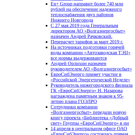
En+ Group направит более 740 млн
рублей на обеспечение надежного
теплоснабжения двух районов
Нижнего Новгорода
С 27 мая 2019 года Генеральным
директором АО «Волгаэнергосбыт»
назначен Андрей Рачковский.
Перерасчет тарифов за март 2019 г.
На источниках подготовки горячей
воды компании «Автозаводская ТЭЦ»
все нормы выдерживаются
Андрей Орлихин назначен
руководителем АО «Волгаэнергосбыт»
ЕвроСибЭнерго примет участие в
«Российской Энергетической Неделе»
Руководитель нижегородского филиала
ГК «ЕвроСибЭнерго» Н. Назарова
награждена памятным знаком к 95-
летию плана ГОЭЛРО
Сотрудники компании
«Волгаэнергосбыт» передали новую
книгу проекта «Библиотека «Добрый
свет» Группы «ЕвроСибЭнерго» в ни
14 апреля в центральном офисе ОАО
«ЕвроСибЭнерго» состоялась прямая