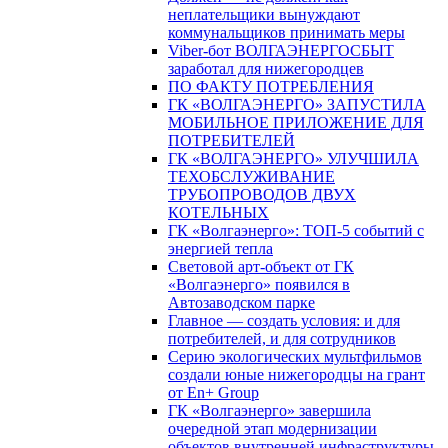
неплательщики вынуждают
коммунальщиков принимать меры
Viber-бот ВОЛГАЭНЕРГОСБЫТ
заработал для нижегородцев
ПО ФАКТУ ПОТРЕБЛЕНИЯ
ГК «ВОЛГАЭНЕРГО» ЗАПУСТИЛА
МОБИЛЬНОЕ ПРИЛОЖЕНИЕ ДЛЯ
ПОТРЕБИТЕЛЕЙ
ГК «ВОЛГАЭНЕРГО» УЛУЧШИЛА
ТЕХОБСЛУЖИВАНИЕ
ТРУБОПРОВОДОВ ДВУХ
КОТЕЛЬНЫХ
ГК «Волгаэнерго»: ТОП-5 событий с
энергией тепла
Световой арт-объект от ГК
«Волгаэнерго» появился в
Автозаводском парке
Главное — создать условия: и для
потребителей, и для сотрудников
Серию экологических мультфильмов
создали юные нижегородцы на грант
от En+ Group
ГК «Волгаэнерго» завершила
очередной этап модернизации
объектов внутренней инфраструктуры