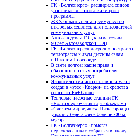
ГК «Волгаэнерго» расширила список
участников льготной жилищной
программы
ЖКХ онлайн: в чём преимущество
цифровых сервисов для пользователей
коммунальных услуг
Автозаводская ТЭЦ к зиме готова
90 лет Автозаводской ТЭЦ
ГК «Волгаэнерго» досрочно построила
теплотрассы к двум детским садам
в Нижнем Новгороде
В свете долгов: какие права и
обязанности есть у потребителя
коммунальных услуг
Экологический интерактивный макет
создан в музее «Кварки» на средства
гранта от En+ Group
Тепловые насосные станции ГК
«Волгаэнерго» стали арт-объектами
«Сделаем мир лучше». Нижегородцы
убрали с берега озера больше 700 кг
мусора
ГК «Волгаэнерго» помогла
первоклассникам собраться в школу