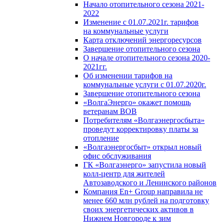
Начало отопительного сезона 2021-
2022
Изменение с 01.07.2021г. тарифов
на коммунальные услуги
Карта отключений энергоресурсов
Завершение отопительного сезона
О начале отопительного сезона 2020-
2021гг.
Об изменении тарифов на
коммунальные услуги с 01.07.2020г.
Завершение отопительного сезона
«ВолгаЭнерго» окажет помощь
ветеранам ВОВ
Потребителям «Волгаэнергосбыта»
проведут корректировку платы за
отопление
«Волгаэнергосбыт» открыл новый
офис обслуживания
ГК «Волгаэнерго» запустила новый
колл-центр для жителей
Автозаводского и Ленинского районов
Компания En+ Group направила не
менее 660 млн рублей на подготовку
своих энергетических активов в
Нижнем Новгороде к зим