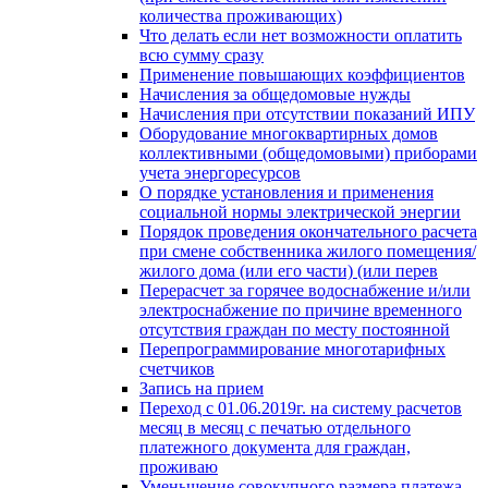
количества проживающих)
Что делать если нет возможности оплатить
всю сумму сразу
Применение повышающих коэффициентов
Начисления за общедомовые нужды
Начисления при отсутствии показаний ИПУ
Оборудование многоквартирных домов
коллективными (общедомовыми) приборами
учета энергоресурсов
О порядке установления и применения
социальной нормы электрической энергии
Порядок проведения окончательного расчета
при смене собственника жилого помещения/
жилого дома (или его части) (или перев
Перерасчет за горячее водоснабжение и/или
электроснабжение по причине временного
отсутствия граждан по месту постоянной
Перепрограммирование многотарифных
счетчиков
Запись на прием
Переход с 01.06.2019г. на систему расчетов
месяц в месяц с печатью отдельного
платежного документа для граждан,
проживаю
Уменьшение совокупного размера платежа