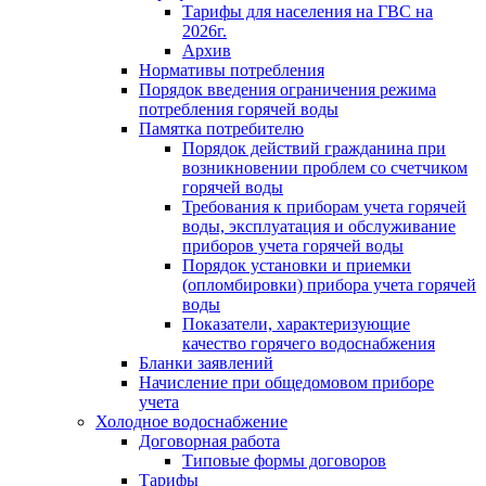
Тарифы для населения на ГВС на
2026г.
Архив
Нормативы потребления
Порядок введения ограничения режима
потребления горячей воды
Памятка потребителю
Порядок действий гражданина при
возникновении проблем со счетчиком
горячей воды
Требования к приборам учета горячей
воды, эксплуатация и обслуживание
приборов учета горячей воды
Порядок установки и приемки
(опломбировки) прибора учета горячей
воды
Показатели, характеризующие
качество горячего водоснабжения
Бланки заявлений
Начисление при общедомовом приборе
учета
Холодное водоснабжение
Договорная работа
Типовые формы договоров
Тарифы