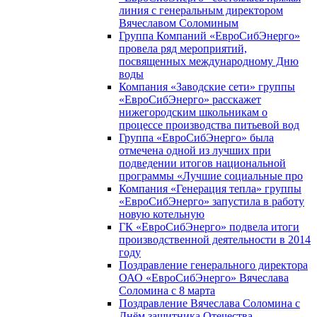
линия с генеральным директором
Вячеславом Соломиным
Группа Компаний «ЕвроСибЭнерго»
провела ряд мероприятий,
посвященных международному Дню
воды
Компания «Заводские сети» группы
«ЕвроСибЭнерго» расскажет
нижегородским школьникам о
процессе производства питьевой вод
Группа «ЕвроСибЭнерго» была
отмечена одной из лучших при
подведении итогов национальной
программы «Лучшие социальные про
Компания «Генерация тепла» группы
«ЕвроСибЭнерго» запустила в работу
новую котельную
ГК «ЕвроСибЭнерго» подвела итоги
производственной деятельности в 2014
году
Поздравление генерального директора
ОАО «ЕвроСибЭнерго» Вячеслава
Соломина с 8 марта
Поздравление Вячеслава Соломина с
Днём защитника Отечества