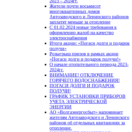
2023 – 2024гг.
Жители почти восьмисот
многоквартирных домов
Автозаводского и Ленинского районов
заплатят меньше за отопление
С 01.02.2024 новые требования к
оформлению жалоб на качество
электроснабжения
Итоги акции: «Погаси долги и подарок
получи»
Розыгрыш призов в рамках акции
«Погаси долги и подарок получи!»
О начале отопительного периода 2023-
2024гг.
ВНИМАНИЕ! ОТКЛЮЧЕНИЕ
ГОРЯЧЕГО ВОДОСНАБЖЕНИЯ!
ПОГАСИ ДОЛГИ И ПОДАРОК
ПОЛУЧИ!
ГРАФИК УСТАНОВКИ ПРИБОРОВ
УЧЕТА ЭЛЕКТРИЧЕСКОЙ
ЭНЕРГИИ
АО «Волгаэнергосбыт» напоминает
жителям Автозаводского и Ленинского
районов об отдельных квитанциях за
отопление.