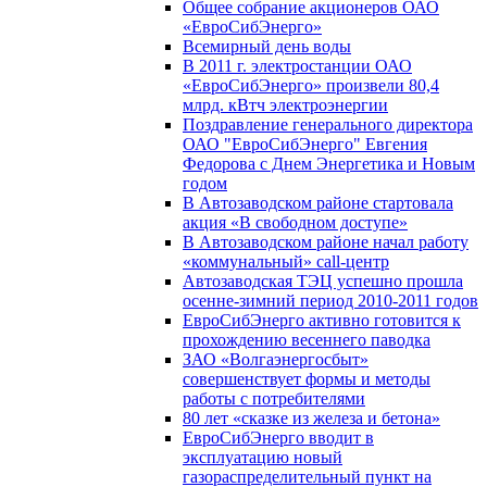
Общее собрание акционеров ОАО
«ЕвроСибЭнерго»
Всемирный день воды
В 2011 г. электростанции ОАО
«ЕвроСибЭнерго» произвели 80,4
млрд. кВтч электроэнергии
Поздравление генерального директора
ОАО "ЕвроСибЭнерго" Евгения
Федорова с Днем Энергетика и Новым
годом
В Автозаводском районе стартовала
акция «В свободном доступе»
В Автозаводском районе начал работу
«коммунальный» call-центр
Автозаводская ТЭЦ успешно прошла
осенне-зимний период 2010-2011 годов
ЕвроСибЭнерго активно готовится к
прохождению весеннего паводка
ЗАО «Волгаэнергосбыт»
совершенствует формы и методы
работы с потребителями
80 лет «сказке из железа и бетона»
ЕвроСибЭнерго вводит в
эксплуатацию новый
газораспределительный пункт на