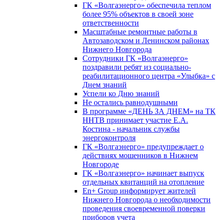
ГК «Волгаэнерго» обеспечила теплом
более 95% объектов в своей зоне
ответственности
Масштабные ремонтные работы в
Автозаводском и Ленинском районах
Нижнего Новгорода
Сотрудники ГК «Волгаэнерго»
поздравили ребят из социально-
реабилитационного центра «Улыбка» с
Днем знаний
Успели ко Дню знаний
Не остались равнодушными
В программе «ДЕНЬ ЗА ДНЕМ» на ТК
ННТВ принимает участие Е.А.
Костина - начальник службы
энергоконтроля
ГК «Волгаэнерго» предупреждает о
действиях мошенников в Нижнем
Новгороде
ГК «Волгаэнерго» начинает выпуск
отдельных квитанций на отопление
En+ Group информирует жителей
Нижнего Новгорода о необходимости
проведения своевременной поверки
приборов учета