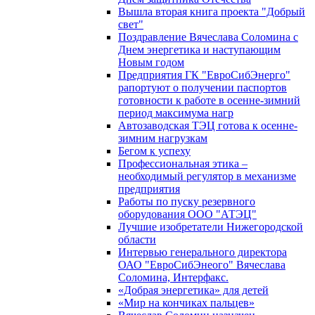
Вышла вторая книга проекта "Добрый
свет"
Поздравление Вячеслава Соломина с
Днем энергетика и наступающим
Новым годом
Предприятия ГК "ЕвроСибЭнерго"
рапортуют о получении паспортов
готовности к работе в осенне-зимний
период максимума нагр
Автозаводская ТЭЦ готова к осенне-
зимним нагрузкам
Бегом к успеху
Профессиональная этика –
необходимый регулятор в механизме
предприятия
Работы по пуску резервного
оборудования ООО "АТЭЦ"
Лучшие изобретатели Нижегородской
области
Интервью генерального директора
ОАО "ЕвроСибЭнеого" Вячеслава
Соломина, Интерфакс.
«Добрая энергетика» для детей
«Мир на кончиках пальцев»