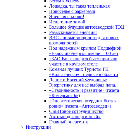
Бегом к успеху
Лошадка, ты такая тепленькая
Новоселье с барьерами
Энергия в крови!
Испытание зимой
Большое будущее автозаводской ТЭЦ
Разыскивается энергия!
ВЭС - новые мощности для новых
возможностей
Под надёжным крылом Подшефной
«ЕвроСибЭнерго» школе - 100 лет
«ЗАО Волгаэнергосбыт» приняло
участие в круглом столе
Команда лучших Туристы ГК
«Волгаэнерго» - первые в области
Денис и Евгений Федоровы:
Энергетику для нас выбрал папа.
«Стабильность и развитие» (газета
«КомерсантЪ»)
«Энергетическое «сердце» бьется
ровно» (газета «Автозаводец»)
СБЫТовое сотрудничество
Автозавод «энергичный»
Главный энергетик
Инструкции