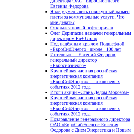
директора ОАО "ЕвроСибЭнерго"
Евгения Федорова
Я хочу уменьшить совокупный размер
платы за коммунальные услуги. Что
мне делать?
Открылся новый нефтепричал
Олег Дерипаска назначен генеральным
директором En+ Group
Под надёжным крылом Подшефной
«ЕвроСибЭнерго» школе - 100 лет
Интервью — Евгений Федоров,
генеральный директор
«Евросибэнерго»
Крупнейшая частная российская
энергетическая компания
«ЕвроСибЭнерго» — о ключевых
событиях 2012 года
Итоги акции «Стань Дедом Морозом»
Крупнейшая частная российская
энергетическая компания
«ЕвроСибЭнерго» — о ключевых
событиях 2012 года
Поздравление генерального директора
ОАО «ЕвроСибЭнерго» Евгения
Федорова с Днем Энергетика и Новым