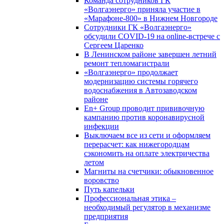
Команда сотрудников ГК
«Волгаэнерго» приняла участие в
«Марафоне-800» в Нижнем Новгороде
Сотрудники ГК «Волгаэнерго»
обсудили COVID-19 на online-встрече с
Сергеем Царенко
В Ленинском районе завершен летний
ремонт тепломагистрали
«Волгаэнерго» продолжает
модернизацию системы горячего
водоснабжения в Автозаводском
районе
En+ Group проводит прививочную
кампанию против коронавирусной
инфекции
Выключаем все из сети и оформляем
перерасчет: как нижегородцам
сэкономить на оплате электричества
летом
Магниты на счетчики: обыкновенное
воровство
Путь капельки
Профессиональная этика –
необходимый регулятор в механизме
предприятия