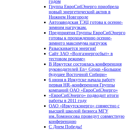
годом
Группа ЕвроСибЭнерго приобрела
новый энергетический актив в
Нижнем Новгороде
Автозаводская ТЭЦ готова к осенне-
зимним нагрузкам.
Предприятия Группы ЕвроСибЭнерго
готовы к прохождению осенне-
зимнего максимума нагрузок
Разыскивается энергия!
Сайт ЗАО «Волгаэнергосбыт» в
тестовом режиме»
В Иркутске состоялась конференция
руководителей En+ Group «Большое
будущее Восточной Сибири»
6 июня в Иркутске начала работу
первая HR–конференция Группы
компаний ОАО «ЕвроСибЭнерго»
«ЕвроСибЭнерго» подводит итоги
работы в 2011 году
ОАО «Иркутскэнерго» совместно с
высшей школой бизнеса МГУ
им.Ломоносова проведут совместную
конференцию
С Днем Победы!