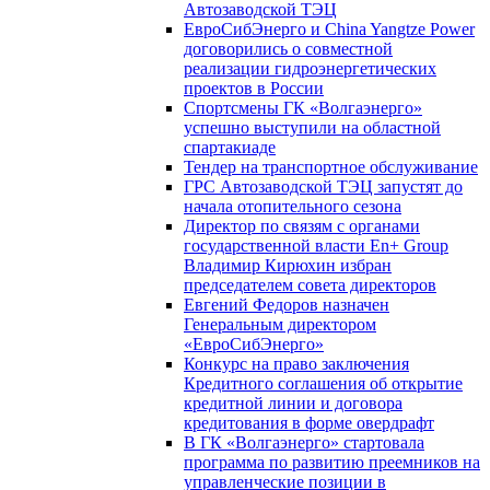
Автозаводской ТЭЦ
ЕвроСибЭнерго и China Yangtze Power
договорились о совместной
реализации гидроэнергетических
проектов в России
Спортсмены ГК «Волгаэнерго»
успешно выступили на областной
спартакиаде
Тендер на транспортное обслуживание
ГРС Автозаводской ТЭЦ запустят до
начала отопительного сезона
Директор по связям с органами
государственной власти En+ Group
Владимир Кирюхин избран
председателем совета директоров
Евгений Федоров назначен
Генеральным директором
«ЕвроСибЭнерго»
Конкурс на право заключения
Кредитного соглашения об открытие
кредитной линии и договора
кредитования в форме овердрафт
В ГК «Волгаэнерго» стартовала
программа по развитию преемников на
управленческие позиции в