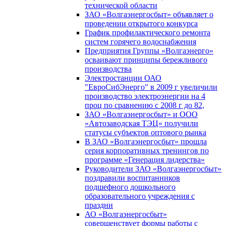
технической области
ЗАО «Волгаэнергосбыт» объявляет о
проведении открытого конкурса
График профилактического ремонта
систем горячего водоснабжения
Предприятия Группы «Волгаэнерго»
осваивают принципы бережливого
производства
Электростанции ОАО
"ЕвроСибЭнерго" в 2009 г увеличили
производство электроэнергии на 4
проц по сравнению с 2008 г до 82,
ЗАО «Волгаэнергосбыт» и ООО
«Автозаводская ТЭЦ» получили
статусы субъектов оптового рынка
В ЗАО «Волгаэнергосбыт» прошла
серия корпоративных тренингов по
программе «Генерация лидерства»
Руководители ЗАО «Волгаэнергосбыт»
поздравили воспитанников
подшефного дошкольного
образовательного учреждения с
праздни
АО «Волгаэнергосбыт»
совершенствует формы работы с