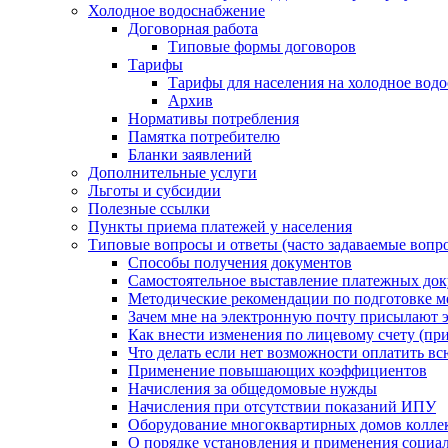
Холодное водоснабжение
Договорная работа
Типовые формы договоров
Тарифы
Тарифы для населения на холодное водо
Архив
Нормативы потребления
Памятка потребителю
Бланки заявлений
Дополнительные услуги
Льготы и субсидии
Полезные ссылки
Пункты приема платежей у населения
Типовые вопросы и ответы (часто задаваемые вопр
Способы получения документов
Самостоятельное выставление платежных док
Методические рекомендации по подготовке ме
Зачем мне на электронную почту присылают э
Как внести изменения по лицевому счету (п
Что делать если нет возможности оплатить вс
Применение повышающих коэффициентов
Начисления за общедомовые нужды
Начисления при отсутствии показаний ИПУ
Оборудование многоквартирных домов колле
О порядке установления и применения социа