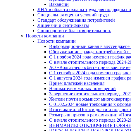
Вакансии
ЛНА в области охраны труда для подрядных 
Специальная оценка условий труда
Стандарт обслуживания потребителей
Лицензии и сертификаты
Спонсорство и благотворительность
Новости компании
Новости компании
Информационный канал в мессенджере
Обслуживание граждан-потребителей в 
С 1 ноября 2024 года изменен график 
О начале отопительного периода 2024-20
АО «Волгаэнергосбыт» призывает не ве
С 1 сентября 2024 года изменен графи
С 1 августа 2024 года изменен график 
Прием платежей населения
Нанимателям жилых помещений
Завершение отопительного периода 2023
Жители почти восьмисот многоквартирн
С 01.02.2024 новые требования к оформ
Итоги акции: «Погаси долги и подарок
Розыгрыш призов в рамках акции «Пога
О начале отопительного периода 2023-20
ВНИМАНИЕ! ОТКЛЮЧЕНИЕ ГОРЯЧ
ПОГАСИ ДОЛГИ И ПОДАРОК ПОЛУЧ