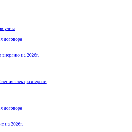
в учета
я договора
 энергию на 2026г.
бления электроэнергии
я договора
е на 2026г.