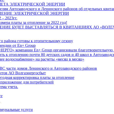
ЧЕТА ЭЛЕКТРИЧЕСКОЙ ЭНЕРГИИ
лям Автозаводского и Ленинского районов об отдельных квитан
ЛЕНИЕ ЭЛЕКТРИЧЕСКОЙ ЭНЕРГИИ
 – 2023гг.
ера платы за отопление за 2022 год!
ПЛЕНИЕ БУДЕТ ВЫСТАВЛЯТЬСЯ В КВИТАНЦИЯХ АО «ВОЛ
о района готовы к отопительному сезону
ендии от En+ Group
РГО» компании En+ Group организовали благотворительную а
ть к отоплению почти 80 детских садов и 40 школ в Автозавод
ее водоснабжение» на расчеты «месяц в месяц»
ВС части домов Ленинского и Автозаводского районов
нтов АО Волгаэнергосбыт
годная корректировка платы за отопление
 приложение для потребителей
ема учета.
те
"
оммунальные услуги