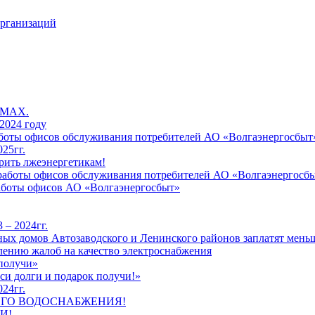
организаций
 MAX.
2024 году
работы офисов обслуживания потребителей АО «Волгаэнергосбыт
25гг.
рить лжеэнергетикам!
к работы офисов обслуживания потребителей АО «Волгаэнергосб
работы офисов АО «Волгаэнергосбыт»
 – 2024гг.
ых домов Автозаводского и Ленинского районов заплатят меньш
лению жалоб на качество электроснабжения
 получи»
си долги и подарок получи!»
24гг.
ЕГО ВОДОСНАБЖЕНИЯ!
И!