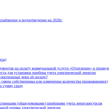
снабжение и водоотведение на 2026г.
осы)
ументов на оплату коммунальной услуги «Отопление» и проведе
ста для установки прибора учета электрической энергии
лектронные чеки об оплате?
ри смене собственника или изменении количества проживающих)
ю сумму сразу
ктивными (общедомовыми) приборами учета энергоресурсов
льной нормы электрической энергии