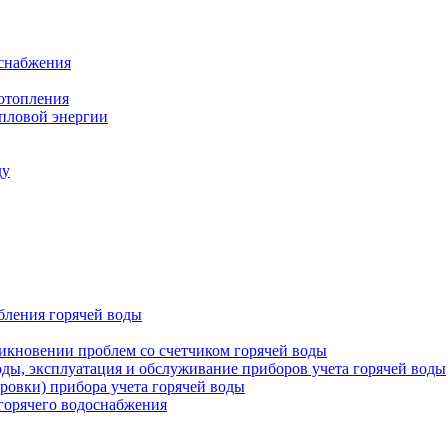
оснабжения
 отопления
епловой энергии
ду
бления горячей воды
икновении проблем со счетчиком горячей воды
оды, эксплуатация и обслуживание приборов учета горячей воды
ровки) прибора учета горячей воды
 горячего водоснабжения