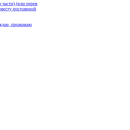
 части) (или перев
 месту постоянной
раждан, проживаю