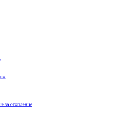
»
ыт»
е за отопление