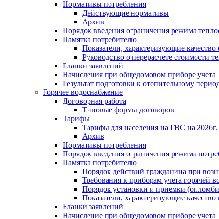
Нормативы потребления
Действующие нормативы
Архив
Порядок введения ограничения режима тепл
Памятка потребителю
Показатели, характеризующие качество
Руководство о перерасчете стоимости т
Бланки заявлений
Начисления при общедомовом приборе учета
Результат подготовки к отопительному перио
Горячее водоснабжение
Договорная работа
Типовые формы договоров
Тарифы
Тарифы для населения на ГВС на 2026г.
Архив
Нормативы потребления
Порядок введения ограничения режима потре
Памятка потребителю
Порядок действий гражданина при возн
Требования к приборам учета горячей в
Порядок установки и приемки (опломби
Показатели, характеризующие качество
Бланки заявлений
Начисление при общедомовом приборе учета