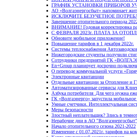
ГРАФИК УСТАНОВКИ ПРИБОРОВ У
АО «Волгаэнергосбыт» напоминает жите
ИСКЛЮЧИТЕ БЕЗУЧЕТНОЕ ПОТРЕБ
Завершение отопительного периода 2022
ВНИМАНИЕ! Годовая корректировка разм
С ФЕВРАЛЯ 2023г. ПЛАТА ЗА ОТО
Обновите мобильное приложение!
Повышение тарифов в 1 декабря 2022г.
Системы теплоснабжения Автозаводског
Нижегородские студенты получили стип
Сотрудники предприятий ГК «ВОЛГАЭНЕ
En+Group планирует досрочно подключи
О переводе коммунальной услуги «Горяч
Электронные квитанции
Отдельные квитанции за Отопление и Г
Автоматизированные сервисы для Клие
Азбука потребителя_Для чего нужна еже
ГК «Волгаэнерго» запустила мобильное
Умные счетчики. Интеллектуальная сист
Меры безопасности
Злостный неплательщик? Злись в темно
Нерабочие дни в АО "Волгаэнергосбыт
Начало отопительного сезона 2021-2022
Изменение с 01.07.2021г. тарифов на к