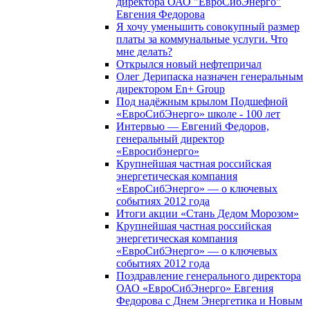
директора ОАО "ЕвроСибЭнерго"
Евгения Федорова
Я хочу уменьшить совокупный размер
платы за коммунальные услуги. Что
мне делать?
Открылся новый нефтепричал
Олег Дерипаска назначен генеральным
директором En+ Group
Под надёжным крылом Подшефной
«ЕвроСибЭнерго» школе - 100 лет
Интервью — Евгений Федоров,
генеральный директор
«Евросибэнерго»
Крупнейшая частная российская
энергетическая компания
«ЕвроСибЭнерго» — о ключевых
событиях 2012 года
Итоги акции «Стань Дедом Морозом»
Крупнейшая частная российская
энергетическая компания
«ЕвроСибЭнерго» — о ключевых
событиях 2012 года
Поздравление генерального директора
ОАО «ЕвроСибЭнерго» Евгения
Федорова с Днем Энергетика и Новым