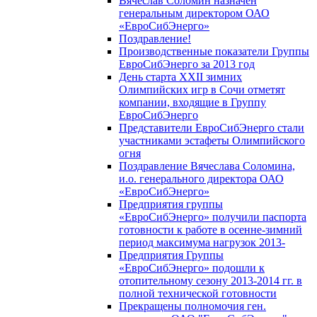
Вячеслав Соломин назначен
генеральным директором ОАО
«ЕвроСибЭнерго»
Поздравление!
Производственные показатели Группы
ЕвроСибЭнерго за 2013 год
День старта XXII зимних
Олимпийских игр в Сочи отметят
компании, входящие в Группу
ЕвроСибЭнерго
Представители ЕвроСибЭнерго стали
участниками эстафеты Олимпийского
огня
Поздравление Вячеслава Соломина,
и.о. генерального директора ОАО
«ЕвроСибЭнерго»
Предприятия группы
«ЕвроСибЭнерго» получили паспорта
готовности к работе в осенне-зимний
период максимума нагрузок 2013-
Предприятия Группы
«ЕвроСибЭнерго» подошли к
отопительному сезону 2013-2014 гг. в
полной технической готовности
Прекращены полномочия ген.