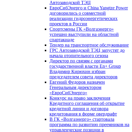
Автозаводской ТЭЦ
ЕвроСибЭнерго и China Yangtze Power
договорились о совместной
реализации гидроэнергетических
проектов в России
Спортсмены ГК «Волгаэнерго»
успешно выступили на областной
спартакиаде
Тендер на транспортное обслуживание
ГРС Автозаводской ТЭЦ запустят до
начала отопительного сезона
Директор по связям с органами
государственной власти En+ Group
Владимир Кирюхин избран
председателем совета директоров
Евгений Федоров назначен
Генеральным директором
«ЕвроСибЭнерго»
Конкурс на право заключения
Кредитного соглашения об открытие
кредитной линии и договора
кредитования в форме овердрафт
В ГК «Волгаэнерго» стартовала
программа по развитию преемников на
управленческие позиции в