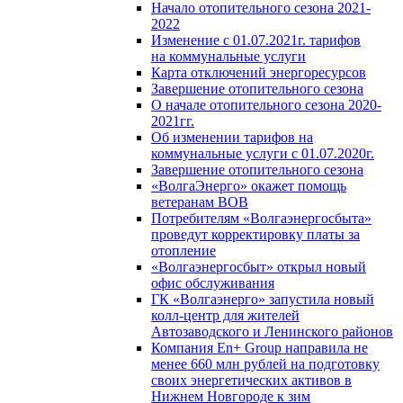
Начало отопительного сезона 2021-
2022
Изменение с 01.07.2021г. тарифов
на коммунальные услуги
Карта отключений энергоресурсов
Завершение отопительного сезона
О начале отопительного сезона 2020-
2021гг.
Об изменении тарифов на
коммунальные услуги с 01.07.2020г.
Завершение отопительного сезона
«ВолгаЭнерго» окажет помощь
ветеранам ВОВ
Потребителям «Волгаэнергосбыта»
проведут корректировку платы за
отопление
«Волгаэнергосбыт» открыл новый
офис обслуживания
ГК «Волгаэнерго» запустила новый
колл-центр для жителей
Автозаводского и Ленинского районов
Компания En+ Group направила не
менее 660 млн рублей на подготовку
своих энергетических активов в
Нижнем Новгороде к зим