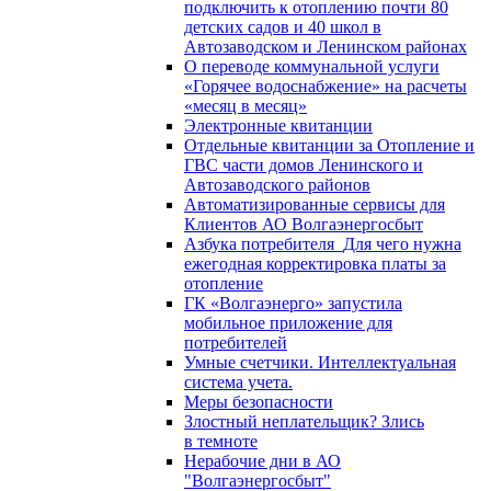
подключить к отоплению почти 80
детских садов и 40 школ в
Автозаводском и Ленинском районах
О переводе коммунальной услуги
«Горячее водоснабжение» на расчеты
«месяц в месяц»
Электронные квитанции
Отдельные квитанции за Отопление и
ГВС части домов Ленинского и
Автозаводского районов
Автоматизированные сервисы для
Клиентов АО Волгаэнергосбыт
Азбука потребителя_Для чего нужна
ежегодная корректировка платы за
отопление
ГК «Волгаэнерго» запустила
мобильное приложение для
потребителей
Умные счетчики. Интеллектуальная
система учета.
Меры безопасности
Злостный неплательщик? Злись
в темноте
Нерабочие дни в АО
"Волгаэнергосбыт"