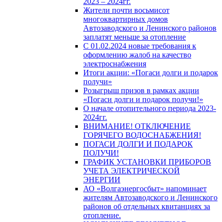
2023 – 2024гг.
Жители почти восьмисот
многоквартирных домов
Автозаводского и Ленинского районов
заплатят меньше за отопление
С 01.02.2024 новые требования к
оформлению жалоб на качество
электроснабжения
Итоги акции: «Погаси долги и подарок
получи»
Розыгрыш призов в рамках акции
«Погаси долги и подарок получи!»
О начале отопительного периода 2023-
2024гг.
ВНИМАНИЕ! ОТКЛЮЧЕНИЕ
ГОРЯЧЕГО ВОДОСНАБЖЕНИЯ!
ПОГАСИ ДОЛГИ И ПОДАРОК
ПОЛУЧИ!
ГРАФИК УСТАНОВКИ ПРИБОРОВ
УЧЕТА ЭЛЕКТРИЧЕСКОЙ
ЭНЕРГИИ
АО «Волгаэнергосбыт» напоминает
жителям Автозаводского и Ленинского
районов об отдельных квитанциях за
отопление.