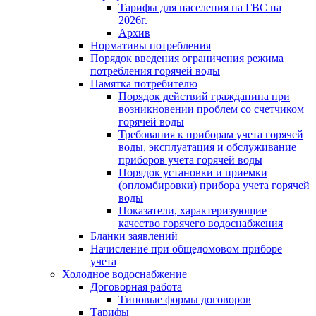
Тарифы для населения на ГВС на
2026г.
Архив
Нормативы потребления
Порядок введения ограничения режима
потребления горячей воды
Памятка потребителю
Порядок действий гражданина при
возникновении проблем со счетчиком
горячей воды
Требования к приборам учета горячей
воды, эксплуатация и обслуживание
приборов учета горячей воды
Порядок установки и приемки
(опломбировки) прибора учета горячей
воды
Показатели, характеризующие
качество горячего водоснабжения
Бланки заявлений
Начисление при общедомовом приборе
учета
Холодное водоснабжение
Договорная работа
Типовые формы договоров
Тарифы