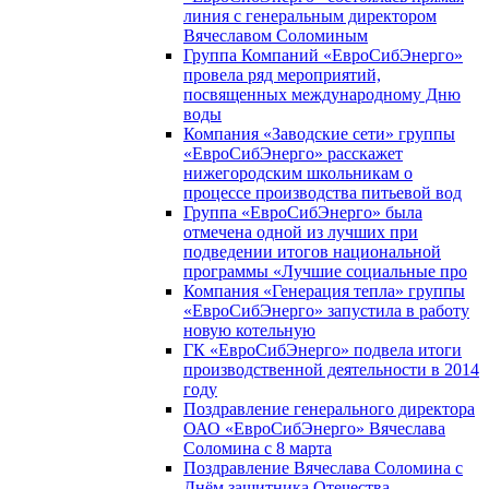
линия с генеральным директором
Вячеславом Соломиным
Группа Компаний «ЕвроСибЭнерго»
провела ряд мероприятий,
посвященных международному Дню
воды
Компания «Заводские сети» группы
«ЕвроСибЭнерго» расскажет
нижегородским школьникам о
процессе производства питьевой вод
Группа «ЕвроСибЭнерго» была
отмечена одной из лучших при
подведении итогов национальной
программы «Лучшие социальные про
Компания «Генерация тепла» группы
«ЕвроСибЭнерго» запустила в работу
новую котельную
ГК «ЕвроСибЭнерго» подвела итоги
производственной деятельности в 2014
году
Поздравление генерального директора
ОАО «ЕвроСибЭнерго» Вячеслава
Соломина с 8 марта
Поздравление Вячеслава Соломина с
Днём защитника Отечества