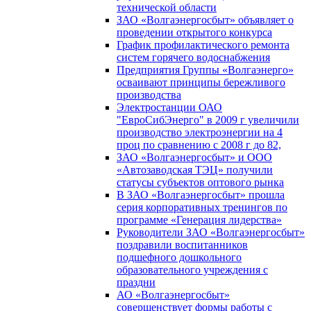
технической области
ЗАО «Волгаэнергосбыт» объявляет о
проведении открытого конкурса
График профилактического ремонта
систем горячего водоснабжения
Предприятия Группы «Волгаэнерго»
осваивают принципы бережливого
производства
Электростанции ОАО
"ЕвроСибЭнерго" в 2009 г увеличили
производство электроэнергии на 4
проц по сравнению с 2008 г до 82,
ЗАО «Волгаэнергосбыт» и ООО
«Автозаводская ТЭЦ» получили
статусы субъектов оптового рынка
В ЗАО «Волгаэнергосбыт» прошла
серия корпоративных тренингов по
программе «Генерация лидерства»
Руководители ЗАО «Волгаэнергосбыт»
поздравили воспитанников
подшефного дошкольного
образовательного учреждения с
праздни
АО «Волгаэнергосбыт»
совершенствует формы работы с