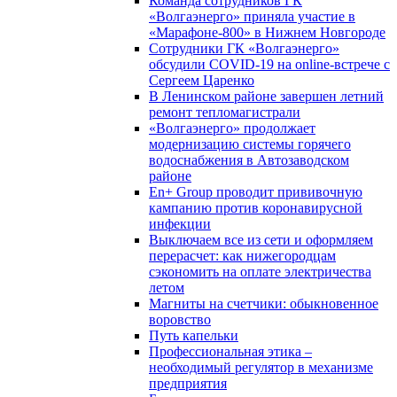
Команда сотрудников ГК
«Волгаэнерго» приняла участие в
«Марафоне-800» в Нижнем Новгороде
Сотрудники ГК «Волгаэнерго»
обсудили COVID-19 на online-встрече с
Сергеем Царенко
В Ленинском районе завершен летний
ремонт тепломагистрали
«Волгаэнерго» продолжает
модернизацию системы горячего
водоснабжения в Автозаводском
районе
En+ Group проводит прививочную
кампанию против коронавирусной
инфекции
Выключаем все из сети и оформляем
перерасчет: как нижегородцам
сэкономить на оплате электричества
летом
Магниты на счетчики: обыкновенное
воровство
Путь капельки
Профессиональная этика –
необходимый регулятор в механизме
предприятия