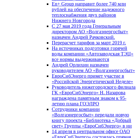
En+ Group направит более 740 млн
рублей на обеспечение надежного
теплоснабжения двух районов
Нижнего Новгорода
С 27 мая 2019 года Генеральным
директором АО «Волгаэнергосбыт»
назначен Андрей Рачковский.
Перерасчет тарифов за март 2019 г.
На источниках подготовки горячей
воды компании «Автозаводская ТЭЦ»
все нормы выдерживаются
Андрей Орлихин назначен
руководителем АО «Волгаэнергосбыт»
ЕвроСибЭнерго примет участие в
«Российской Энергетической Неделе»
Руководитель нижегородского филиала
ГК «ЕвроСибЭнерго» Н. Назарова
награждена памятным знаком к 95-
летию плана ГОЭЛРО
Сотрудники компании
«Волгаэнергосбыт» передали новую
книгу проекта «Библиотека «Добрый
свет» Группы «ЕвроСибЭнерго» в ни
14 апреля в центральном офисе ОАО
«ЕвроСибЭнерго» состоялась прямая