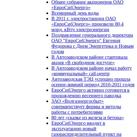
Общее собрание акционеров ОАО
«ЕвроСибЭнерго»
Всемирный день воды
В 2011 г. электростанции ОАО
«ЕвроСибЭнерго» произвели 80,4
млрд. кВтч электроэнергии
Поздравление генерального директора
ОАО "ЕвроСибЭнерго" Евгения
Федорова с Днем Энергетика и Новым
годом
В Автозаводском районе стартовала
акция «В свободном доступе»
В Автозаводском районе начал работу
«коммунальный» call-центр
Автозаводская ТЭЦ успешно прошла
осенне-зимний период 2010-2011 годов
ЕвроСибЭнерго активно готовится к
прохождению весеннего паводка
ЗАО «Волгаэнергосбыт»
совершенствует формы и методы
работы с потребителями
80 лет «сказке из железа и бетона»
ЕвроСибЭнерго вводит в
эксплуатацию новый
газораспределительный пункт на