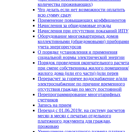
количества проживающих)
Что делать если нет возможности оплатить
всю сумму сразу
Применение повышающих коэффициентов
Начисления за общедомовые нужды
Начисления при отсутствии показаний ИПУ
Оборудование многоквартирных домов
коллективными (общедомовыми) приборами
учета энергоресурсов
О порядке установления и применения
социальной нормы электрической энергии
Порядок проведения окончательного расчета
при смене собственника жилого помещения/
жилого дома (или его части) (или перев
Перерасчет за горячее водоснабжение и/или
электроснабжение по причине временного
отсутствия граждан по месту постоянной
Перепрограммирование многотарифных
счетчиков
Запись на прием
Переход с 01.06.2019г. на систему расчетов
месяц в месяц с печатью отдельного
платежного документа для граждан,
проживаю
Уменьшение совокупного размера платежа