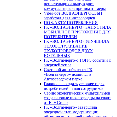
неплательщики вынуждают
коммунальщиков принимать меры
Viber-бот ВОЛГАЭНЕРГОСБЫТ
заработал для нижегородцев
ПО ФАКТУ ПОТРЕБЛЕНИЯ
ГК «ВОЛГАЭНЕРГО» ЗАПУСТИЛА
МОБИЛЬНОЕ ПРИЛОЖЕНИЕ ДЛЯ
ПОТРЕБИТЕЛЕЙ
ГК «ВОЛГАЭНЕРГО» УЛУЧШИЛА
ТЕХОБСЛУЖИВАНИЕ
ТРУБОПРОВОДОВ ДВУХ
КОТЕЛЬНЫХ
ГК «Волгаэнерго»: ТОП-5 событий с
энергией тепла
Световой арт-объект от ГК
«Волгаэнерго» появился в
Автозаводском парке
Главное — создать условия: и для
потребителей, и для сотрудников
Серию экологических мультфильмов
создали юные нижегородцы на грант
от En+ Group
ГК «Волгаэнерго» завершила
очередной этап модернизации
объектов внутренней инфраструктуры