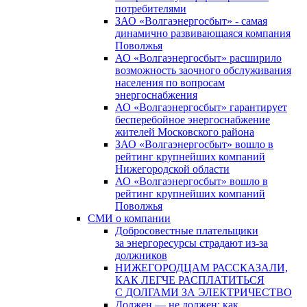
потребителями
ЗАО «Волгаэнергосбыт» - самая
динамично развивающаяся компания
Поволжья
АО «Волгаэнергосбыт» расширило
возможность заочного обслуживания
населения по вопросам
энергоснабжения
АО «Волгаэнергосбыт» гарантирует
бесперебойное энергоснабжение
жителей Московского района
ЗАО «Волгаэнергосбыт» вошло в
рейтинг крупнейших компаний
Нижегородской области
АО «Волгаэнергосбыт» вошло в
рейтинг крупнейших компаний
Поволжья
СМИ о компании
Добросовестные плательщики
за энергоресурсы страдают из-за
должников
НИЖЕГОРОДЦАМ РАССКАЗАЛИ,
КАК ЛЕГЧЕ РАСПЛАТИТЬСЯ
С ДОЛГАМИ ЗА ЭЛЕКТРИЧЕСТВО
Должен — не должен: как