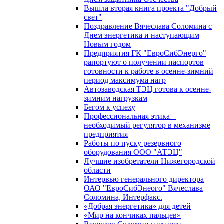
Вышла вторая книга проекта "Добрый
свет"
Поздравление Вячеслава Соломина с
Днем энергетика и наступающим
Новым годом
Предприятия ГК "ЕвроСибЭнерго"
рапортуют о получении паспортов
готовности к работе в осенне-зимний
период максимума нагр
Автозаводская ТЭЦ готова к осенне-
зимним нагрузкам
Бегом к успеху
Профессиональная этика –
необходимый регулятор в механизме
предприятия
Работы по пуску резервного
оборудования ООО "АТЭЦ"
Лучшие изобретатели Нижегородской
области
Интервью генерального директора
ОАО "ЕвроСибЭнеого" Вячеслава
Соломина, Интерфакс.
«Добрая энергетика» для детей
«Мир на кончиках пальцев»