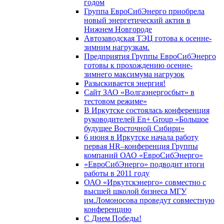
годом
Группа ЕвроСибЭнерго приобрела
новый энергетический актив в
Нижнем Новгороде
Автозаводская ТЭЦ готова к осенне-
зимним нагрузкам.
Предприятия Группы ЕвроСибЭнерго
готовы к прохождению осенне-
зимнего максимума нагрузок
Разыскивается энергия!
Сайт ЗАО «Волгаэнергосбыт» в
тестовом режиме»
В Иркутске состоялась конференция
руководителей En+ Group «Большое
будущее Восточной Сибири»
6 июня в Иркутске начала работу
первая HR–конференция Группы
компаний ОАО «ЕвроСибЭнерго»
«ЕвроСибЭнерго» подводит итоги
работы в 2011 году
ОАО «Иркутскэнерго» совместно с
высшей школой бизнеса МГУ
им.Ломоносова проведут совместную
конференцию
С Днем Победы!