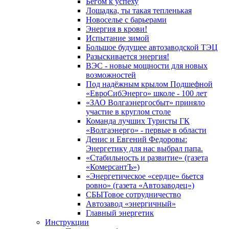
Бегом к успеху
Лошадка, ты такая тепленькая
Новоселье с барьерами
Энергия в крови!
Испытание зимой
Большое будущее автозаводской ТЭЦ
Разыскивается энергия!
ВЭС - новые мощности для новых
возможностей
Под надёжным крылом Подшефной
«ЕвроСибЭнерго» школе - 100 лет
«ЗАО Волгаэнергосбыт» приняло
участие в круглом столе
Команда лучших Туристы ГК
«Волгаэнерго» - первые в области
Денис и Евгений Федоровы:
Энергетику для нас выбрал папа.
«Стабильность и развитие» (газета
«КомерсантЪ»)
«Энергетическое «сердце» бьется
ровно» (газета «Автозаводец»)
СБЫТовое сотрудничество
Автозавод «энергичный»
Главный энергетик
Инструкции