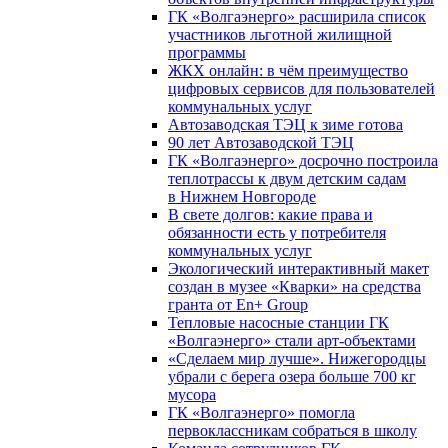
ГК «Волгаэнерго» расширила список
участников льготной жилищной
программы
ЖКХ онлайн: в чём преимущество
цифровых сервисов для пользователей
коммунальных услуг
Автозаводская ТЭЦ к зиме готова
90 лет Автозаводской ТЭЦ
ГК «Волгаэнерго» досрочно построила
теплотрассы к двум детским садам
в Нижнем Новгороде
В свете долгов: какие права и
обязанности есть у потребителя
коммунальных услуг
Экологический интерактивный макет
создан в музее «Кварки» на средства
гранта от En+ Group
Тепловые насосные станции ГК
«Волгаэнерго» стали арт-объектами
«Сделаем мир лучше». Нижегородцы
убрали с берега озера больше 700 кг
мусора
ГК «Волгаэнерго» помогла
первоклассникам собраться в школу