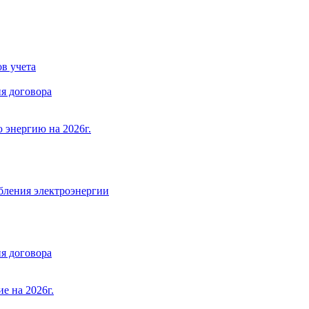
в учета
я договора
 энергию на 2026г.
бления электроэнергии
я договора
е на 2026г.