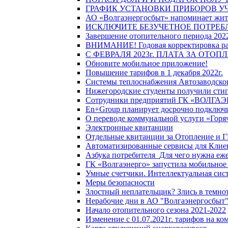
ГРАФИК УСТАНОВКИ ПРИБОРОВ У
АО «Волгаэнергосбыт» напоминает жите
ИСКЛЮЧИТЕ БЕЗУЧЕТНОЕ ПОТРЕБ
Завершение отопительного периода 2022
ВНИМАНИЕ! Годовая корректировка разм
С ФЕВРАЛЯ 2023г. ПЛАТА ЗА ОТО
Обновите мобильное приложение!
Повышение тарифов в 1 декабря 2022г.
Системы теплоснабжения Автозаводског
Нижегородские студенты получили стип
Сотрудники предприятий ГК «ВОЛГАЭНЕ
En+Group планирует досрочно подключи
О переводе коммунальной услуги «Горяч
Электронные квитанции
Отдельные квитанции за Отопление и Г
Автоматизированные сервисы для Клие
Азбука потребителя_Для чего нужна еже
ГК «Волгаэнерго» запустила мобильное
Умные счетчики. Интеллектуальная сист
Меры безопасности
Злостный неплательщик? Злись в темно
Нерабочие дни в АО "Волгаэнергосбыт
Начало отопительного сезона 2021-2022
Изменение с 01.07.2021г. тарифов на к