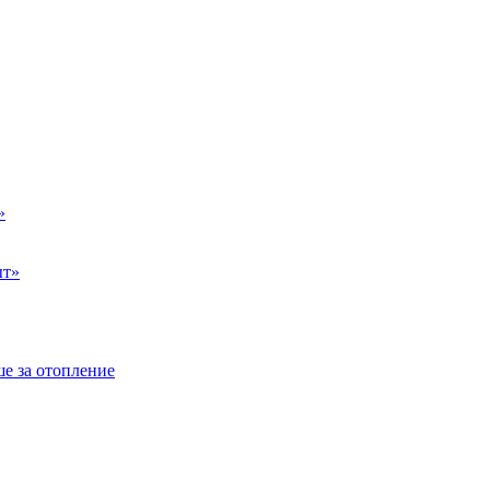
»
ыт»
е за отопление