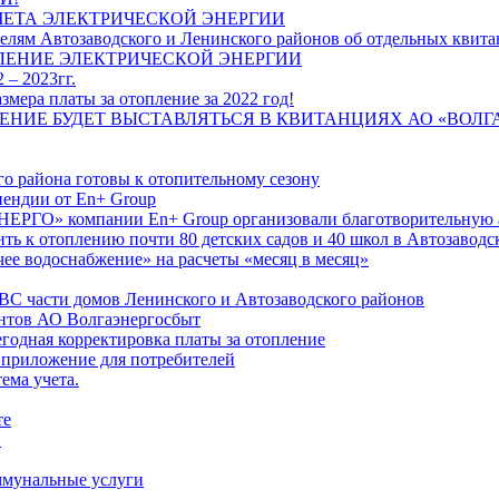
ЧЕТА ЭЛЕКТРИЧЕСКОЙ ЭНЕРГИИ
лям Автозаводского и Ленинского районов об отдельных квитан
ЛЕНИЕ ЭЛЕКТРИЧЕСКОЙ ЭНЕРГИИ
 – 2023гг.
ера платы за отопление за 2022 год!
ПЛЕНИЕ БУДЕТ ВЫСТАВЛЯТЬСЯ В КВИТАНЦИЯХ АО «ВОЛ
о района готовы к отопительному сезону
ендии от En+ Group
РГО» компании En+ Group организовали благотворительную а
ть к отоплению почти 80 детских садов и 40 школ в Автозавод
ее водоснабжение» на расчеты «месяц в месяц»
ВС части домов Ленинского и Автозаводского районов
нтов АО Волгаэнергосбыт
годная корректировка платы за отопление
 приложение для потребителей
ема учета.
те
"
оммунальные услуги