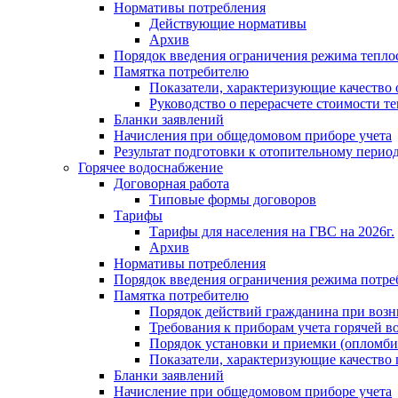
Нормативы потребления
Действующие нормативы
Архив
Порядок введения ограничения режима тепл
Памятка потребителю
Показатели, характеризующие качество
Руководство о перерасчете стоимости т
Бланки заявлений
Начисления при общедомовом приборе учета
Результат подготовки к отопительному перио
Горячее водоснабжение
Договорная работа
Типовые формы договоров
Тарифы
Тарифы для населения на ГВС на 2026г.
Архив
Нормативы потребления
Порядок введения ограничения режима потре
Памятка потребителю
Порядок действий гражданина при возн
Требования к приборам учета горячей в
Порядок установки и приемки (опломби
Показатели, характеризующие качество
Бланки заявлений
Начисление при общедомовом приборе учета