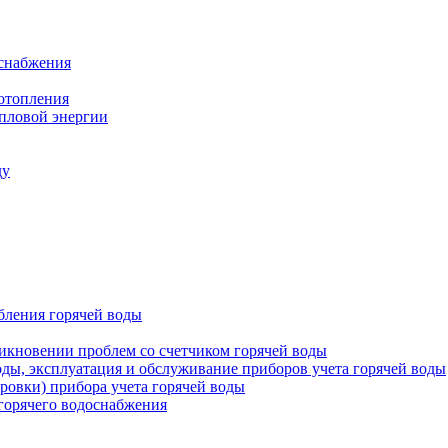
оснабжения
 отопления
епловой энергии
ду
бления горячей воды
икновении проблем со счетчиком горячей воды
оды, эксплуатация и обслуживание приборов учета горячей воды
ровки) прибора учета горячей воды
 горячего водоснабжения