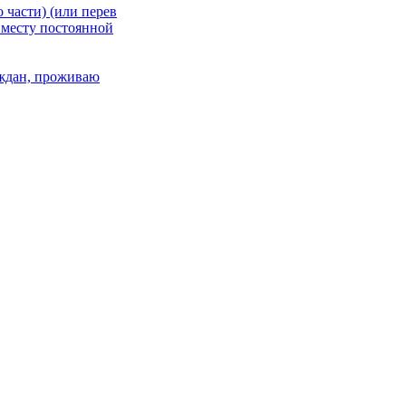
 части) (или перев
 месту постоянной
раждан, проживаю