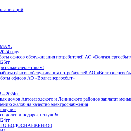
организаций
 MAX.
2024 году
работы офисов обслуживания потребителей АО «Волгаэнергосбыт
25гг.
рить лжеэнергетикам!
к работы офисов обслуживания потребителей АО «Волгаэнергосб
работы офисов АО «Волгаэнергосбыт»
 – 2024гг.
ых домов Автозаводского и Ленинского районов заплатят меньш
лению жалоб на качество электроснабжения
 получи»
си долги и подарок получи!»
24гг.
ЕГО ВОДОСНАБЖЕНИЯ!
И!