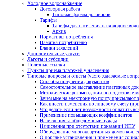
Холодное водоснабжение
Договорная работа
Типовые формы договоров
Тарифы
Тарифы для населения на холодное водо
Архив
Нормативы потребления
Памятка потребителю
Бланки заявлений
Дополнительные услуги
Льготы и субсидии
Полезные ссылки
Пункты приема платежей у населения
Типовые вопросы и ответы (часто задаваемые вопр
Способы получения документов
Самостоятельное выставление платежных док
Методические рекомендации по подготовке ме
Зачем мне на электронную почту присылают э
Как внести изменения по лицевому счету (п
Что делать если нет возможности оплатить вс
Применение повышающих коэффициентов
Начисления за общедомовые нужды
Начисления при отсутствии показаний ИПУ
Оборудование многоквартирных домов колле
О порядке установления и применения социа