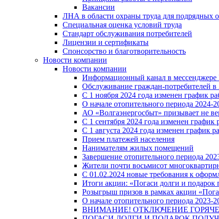
Вакансии
ЛНА в области охраны труда для подрядных 
Специальная оценка условий труда
Стандарт обслуживания потребителей
Лицензии и сертификаты
Спонсорство и благотворительность
Новости компании
Новости компании
Информационный канал в мессенджере
Обслуживание граждан-потребителей в 
С 1 ноября 2024 года изменен график 
О начале отопительного периода 2024-20
АО «Волгаэнергосбыт» призывает не ве
С 1 сентября 2024 года изменен графи
С 1 августа 2024 года изменен график 
Прием платежей населения
Нанимателям жилых помещений
Завершение отопительного периода 2023
Жители почти восьмисот многоквартирн
С 01.02.2024 новые требования к оформ
Итоги акции: «Погаси долги и подарок
Розыгрыш призов в рамках акции «Пога
О начале отопительного периода 2023-20
ВНИМАНИЕ! ОТКЛЮЧЕНИЕ ГОРЯЧ
ПОГАСИ ДОЛГИ И ПОДАРОК ПОЛУЧ