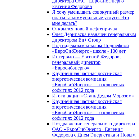
директора ОАО "ЕвроСибЭнерго"
Евгения Федорова
Я хочу уменьшить совокупный размер
платы за коммунальные услуги. Что
мне делать?
Открылся новый нефтепричал
Олег Дерипаска назначен генеральным
директором En+ Group
Под надёжным крылом Подшефной
«ЕвроСибЭнерго» школе - 100 лет
Интервью — Евгений Федоров,
генеральный директор
«Евросибэнерго»
Крупнейшая частная российская
энергетическая компания
«ЕвроСибЭнерго» — о ключевых
событиях 2012 года
Итоги акции «Стань Дедом Морозом»
Крупнейшая частная российская
энергетическая компания
«ЕвроСибЭнерго» — о ключевых
событиях 2012 года
Поздравление генерального директора
ОАО «ЕвроСибЭнерго» Евгения
Федорова с Днем Энергетика и Новым