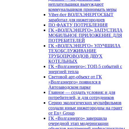
неплательщики вынуждают
коммунальщиков принимать меры
Viber-бот ВОЛГАЭНЕРГОСБЫТ
заработал для нижегородцев
ПО ФАКТУ ПОТРЕБЛЕНИЯ
ГК «ВОЛГАЭНЕРГО» ЗАПУСТИЛА
МОБИЛЬНОЕ ПРИЛОЖЕНИЕ ДЛЯ
ПОТРЕБИТЕЛЕЙ
ГК «ВОЛГАЭНЕРГО» УЛУЧШИЛА
ТЕХОБСЛУЖИВАНИЕ
ТРУБОПРОВОДОВ ДВУХ
КОТЕЛЬНЫХ
ГК «Волгаэнерго»: ТОП-5 событий с
энергией тепла
Световой арт-объект от ГК
«Волгаэнерго» появился в
Автозаводском парке
Главное — создать условия: и для
потребителей, и для сотрудников
Серию экологических мультфильмов
создали юные нижегородцы на грант
от En+ Group
ГК «Волгаэнерго» завершила
очередной этап модернизации
объектов внутренней инфраструктуры