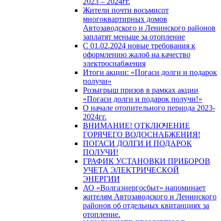
2023 – 2024гг.
Жители почти восьмисот
многоквартирных домов
Автозаводского и Ленинского районов
заплатят меньше за отопление
С 01.02.2024 новые требования к
оформлению жалоб на качество
электроснабжения
Итоги акции: «Погаси долги и подарок
получи»
Розыгрыш призов в рамках акции
«Погаси долги и подарок получи!»
О начале отопительного периода 2023-
2024гг.
ВНИМАНИЕ! ОТКЛЮЧЕНИЕ
ГОРЯЧЕГО ВОДОСНАБЖЕНИЯ!
ПОГАСИ ДОЛГИ И ПОДАРОК
ПОЛУЧИ!
ГРАФИК УСТАНОВКИ ПРИБОРОВ
УЧЕТА ЭЛЕКТРИЧЕСКОЙ
ЭНЕРГИИ
АО «Волгаэнергосбыт» напоминает
жителям Автозаводского и Ленинского
районов об отдельных квитанциях за
отопление.