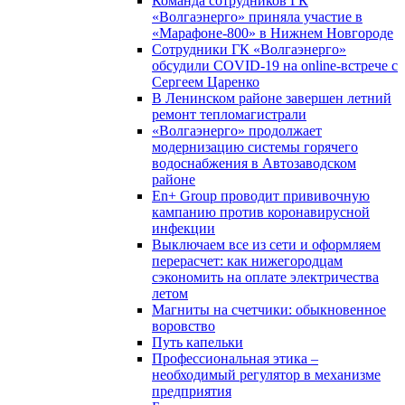
Команда сотрудников ГК
«Волгаэнерго» приняла участие в
«Марафоне-800» в Нижнем Новгороде
Сотрудники ГК «Волгаэнерго»
обсудили COVID-19 на online-встрече с
Сергеем Царенко
В Ленинском районе завершен летний
ремонт тепломагистрали
«Волгаэнерго» продолжает
модернизацию системы горячего
водоснабжения в Автозаводском
районе
En+ Group проводит прививочную
кампанию против коронавирусной
инфекции
Выключаем все из сети и оформляем
перерасчет: как нижегородцам
сэкономить на оплате электричества
летом
Магниты на счетчики: обыкновенное
воровство
Путь капельки
Профессиональная этика –
необходимый регулятор в механизме
предприятия