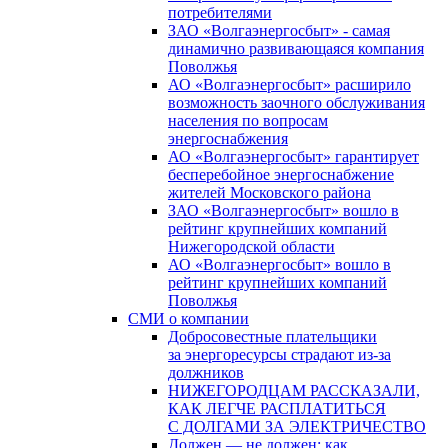
потребителями
ЗАО «Волгаэнергосбыт» - самая
динамично развивающаяся компания
Поволжья
АО «Волгаэнергосбыт» расширило
возможность заочного обслуживания
населения по вопросам
энергоснабжения
АО «Волгаэнергосбыт» гарантирует
бесперебойное энергоснабжение
жителей Московского района
ЗАО «Волгаэнергосбыт» вошло в
рейтинг крупнейших компаний
Нижегородской области
АО «Волгаэнергосбыт» вошло в
рейтинг крупнейших компаний
Поволжья
СМИ о компании
Добросовестные плательщики
за энергоресурсы страдают из-за
должников
НИЖЕГОРОДЦАМ РАССКАЗАЛИ,
КАК ЛЕГЧЕ РАСПЛАТИТЬСЯ
С ДОЛГАМИ ЗА ЭЛЕКТРИЧЕСТВО
Должен — не должен: как