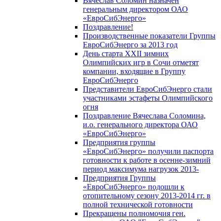
Вячеслав Соломин назначен
генеральным директором ОАО
«ЕвроСибЭнерго»
Поздравление!
Производственные показатели Группы
ЕвроСибЭнерго за 2013 год
День старта XXII зимних
Олимпийских игр в Сочи отметят
компании, входящие в Группу
ЕвроСибЭнерго
Представители ЕвроСибЭнерго стали
участниками эстафеты Олимпийского
огня
Поздравление Вячеслава Соломина,
и.о. генерального директора ОАО
«ЕвроСибЭнерго»
Предприятия группы
«ЕвроСибЭнерго» получили паспорта
готовности к работе в осенне-зимний
период максимума нагрузок 2013-
Предприятия Группы
«ЕвроСибЭнерго» подошли к
отопительному сезону 2013-2014 гг. в
полной технической готовности
Прекращены полномочия ген.