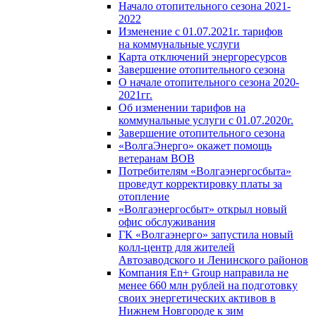
Начало отопительного сезона 2021-
2022
Изменение с 01.07.2021г. тарифов
на коммунальные услуги
Карта отключений энергоресурсов
Завершение отопительного сезона
О начале отопительного сезона 2020-
2021гг.
Об изменении тарифов на
коммунальные услуги с 01.07.2020г.
Завершение отопительного сезона
«ВолгаЭнерго» окажет помощь
ветеранам ВОВ
Потребителям «Волгаэнергосбыта»
проведут корректировку платы за
отопление
«Волгаэнергосбыт» открыл новый
офис обслуживания
ГК «Волгаэнерго» запустила новый
колл-центр для жителей
Автозаводского и Ленинского районов
Компания En+ Group направила не
менее 660 млн рублей на подготовку
своих энергетических активов в
Нижнем Новгороде к зим