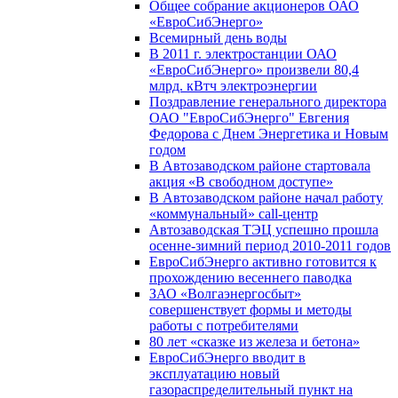
Общее собрание акционеров ОАО
«ЕвроСибЭнерго»
Всемирный день воды
В 2011 г. электростанции ОАО
«ЕвроСибЭнерго» произвели 80,4
млрд. кВтч электроэнергии
Поздравление генерального директора
ОАО "ЕвроСибЭнерго" Евгения
Федорова с Днем Энергетика и Новым
годом
В Автозаводском районе стартовала
акция «В свободном доступе»
В Автозаводском районе начал работу
«коммунальный» call-центр
Автозаводская ТЭЦ успешно прошла
осенне-зимний период 2010-2011 годов
ЕвроСибЭнерго активно готовится к
прохождению весеннего паводка
ЗАО «Волгаэнергосбыт»
совершенствует формы и методы
работы с потребителями
80 лет «сказке из железа и бетона»
ЕвроСибЭнерго вводит в
эксплуатацию новый
газораспределительный пункт на