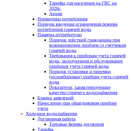
Тарифы для населения на ГВС на
2026г.
Архив
Нормативы потребления
Порядок введения ограничения режима
потребления горячей воды
Памятка потребителю
Порядок действий гражданина при
возникновении проблем со счетчиком
горячей воды
Требования к приборам учета горячей
воды, эксплуатация и обслуживание
приборов учета горячей воды
Порядок установки и приемки
(опломбировки) прибора учета горячей
воды
Показатели, характеризующие
качество горячего водоснабжения
Бланки заявлений
Начисление при общедомовом приборе
учета
Холодное водоснабжение
Договорная работа
Типовые формы договоров
Тарифы