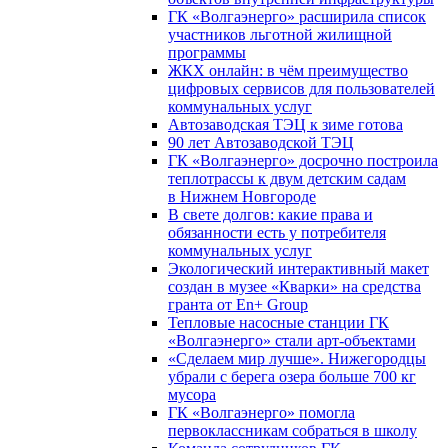
ГК «Волгаэнерго» расширила список
участников льготной жилищной
программы
ЖКХ онлайн: в чём преимущество
цифровых сервисов для пользователей
коммунальных услуг
Автозаводская ТЭЦ к зиме готова
90 лет Автозаводской ТЭЦ
ГК «Волгаэнерго» досрочно построила
теплотрассы к двум детским садам
в Нижнем Новгороде
В свете долгов: какие права и
обязанности есть у потребителя
коммунальных услуг
Экологический интерактивный макет
создан в музее «Кварки» на средства
гранта от En+ Group
Тепловые насосные станции ГК
«Волгаэнерго» стали арт-объектами
«Сделаем мир лучше». Нижегородцы
убрали с берега озера больше 700 кг
мусора
ГК «Волгаэнерго» помогла
первоклассникам собраться в школу