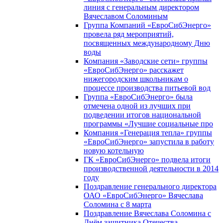
линия с генеральным директором
Вячеславом Соломиным
Группа Компаний «ЕвроСибЭнерго»
провела ряд мероприятий,
посвященных международному Дню
воды
Компания «Заводские сети» группы
«ЕвроСибЭнерго» расскажет
нижегородским школьникам о
процессе производства питьевой вод
Группа «ЕвроСибЭнерго» была
отмечена одной из лучших при
подведении итогов национальной
программы «Лучшие социальные про
Компания «Генерация тепла» группы
«ЕвроСибЭнерго» запустила в работу
новую котельную
ГК «ЕвроСибЭнерго» подвела итоги
производственной деятельности в 2014
году
Поздравление генерального директора
ОАО «ЕвроСибЭнерго» Вячеслава
Соломина с 8 марта
Поздравление Вячеслава Соломина с
Днём защитника Отечества