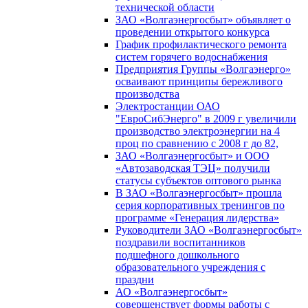
технической области
ЗАО «Волгаэнергосбыт» объявляет о
проведении открытого конкурса
График профилактического ремонта
систем горячего водоснабжения
Предприятия Группы «Волгаэнерго»
осваивают принципы бережливого
производства
Электростанции ОАО
"ЕвроСибЭнерго" в 2009 г увеличили
производство электроэнергии на 4
проц по сравнению с 2008 г до 82,
ЗАО «Волгаэнергосбыт» и ООО
«Автозаводская ТЭЦ» получили
статусы субъектов оптового рынка
В ЗАО «Волгаэнергосбыт» прошла
серия корпоративных тренингов по
программе «Генерация лидерства»
Руководители ЗАО «Волгаэнергосбыт»
поздравили воспитанников
подшефного дошкольного
образовательного учреждения с
праздни
АО «Волгаэнергосбыт»
совершенствует формы работы с