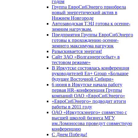
годом
Группа ЕвроСибЭнерго приобрела
новый энергетический актив в
Нижнем Новгороде
Автозаводская ТЭЦ готова к осенне-
зимним нагрузкам.
Предприятия Группы ЕвроСибЭнерго
готовы к прохождению осенне-
зимнего максимума нагрузок
Разыскивается энергия!
Сайт ЗАО «Волгаэнергосбыт» в
тестовом режиме»
В Иркутске состоялась конференция
руководителей En+ Group «Большое
будущее Восточной Сибири»
6 июня в Иркутске начала работу
первая HR–конференция Группы
компаний ОАО «ЕвроСибЭнерго»
«ЕвроСибЭнерго» подводит итоги
работы в 2011 году
ОАО «Иркутскэнерго» совместно с
высшей школой бизнеса МГУ
им.Ломоносова проведут совместную
конференцию
С Днем Победы!