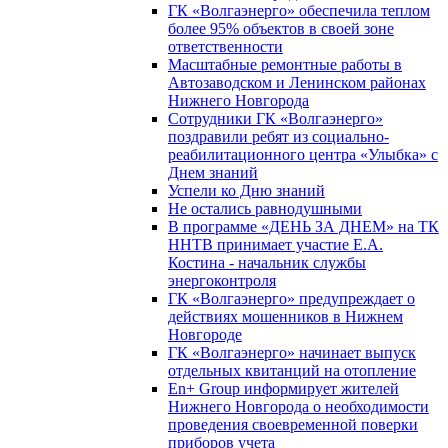
ГК «Волгаэнерго» обеспечила теплом
более 95% объектов в своей зоне
ответственности
Масштабные ремонтные работы в
Автозаводском и Ленинском районах
Нижнего Новгорода
Сотрудники ГК «Волгаэнерго»
поздравили ребят из социально-
реабилитационного центра «Улыбка» с
Днем знаний
Успели ко Дню знаний
Не остались равнодушными
В программе «ДЕНЬ ЗА ДНЕМ» на ТК
ННТВ принимает участие Е.А.
Костина - начальник службы
энергоконтроля
ГК «Волгаэнерго» предупреждает о
действиях мошенников в Нижнем
Новгороде
ГК «Волгаэнерго» начинает выпуск
отдельных квитанций на отопление
En+ Group информирует жителей
Нижнего Новгорода о необходимости
проведения своевременной поверки
приборов учета