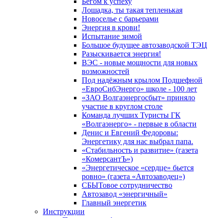
Бегом к успеху
Лошадка, ты такая тепленькая
Новоселье с барьерами
Энергия в крови!
Испытание зимой
Большое будущее автозаводской ТЭЦ
Разыскивается энергия!
ВЭС - новые мощности для новых
возможностей
Под надёжным крылом Подшефной
«ЕвроСибЭнерго» школе - 100 лет
«ЗАО Волгаэнергосбыт» приняло
участие в круглом столе
Команда лучших Туристы ГК
«Волгаэнерго» - первые в области
Денис и Евгений Федоровы:
Энергетику для нас выбрал папа.
«Стабильность и развитие» (газета
«КомерсантЪ»)
«Энергетическое «сердце» бьется
ровно» (газета «Автозаводец»)
СБЫТовое сотрудничество
Автозавод «энергичный»
Главный энергетик
Инструкции