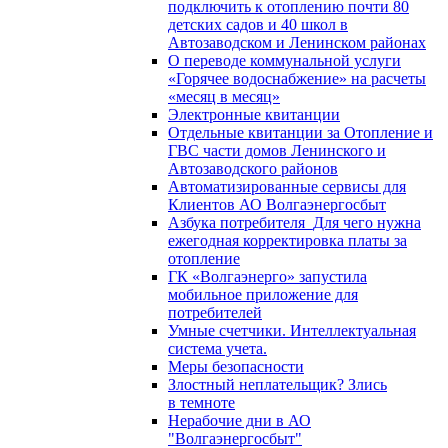
подключить к отоплению почти 80
детских садов и 40 школ в
Автозаводском и Ленинском районах
О переводе коммунальной услуги
«Горячее водоснабжение» на расчеты
«месяц в месяц»
Электронные квитанции
Отдельные квитанции за Отопление и
ГВС части домов Ленинского и
Автозаводского районов
Автоматизированные сервисы для
Клиентов АО Волгаэнергосбыт
Азбука потребителя_Для чего нужна
ежегодная корректировка платы за
отопление
ГК «Волгаэнерго» запустила
мобильное приложение для
потребителей
Умные счетчики. Интеллектуальная
система учета.
Меры безопасности
Злостный неплательщик? Злись
в темноте
Нерабочие дни в АО
"Волгаэнергосбыт"