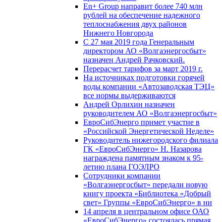
En+ Group направит более 740 млн
рублей на обеспечение надежного
теплоснабжения двух районов
Нижнего Новгорода
С 27 мая 2019 года Генеральным
директором АО «Волгаэнергосбыт»
назначен Андрей Рачковский.
Перерасчет тарифов за март 2019 г.
На источниках подготовки горячей
воды компании «Автозаводская ТЭЦ»
все нормы выдерживаются
Андрей Орлихин назначен
руководителем АО «Волгаэнергосбыт»
ЕвроСибЭнерго примет участие в
«Российской Энергетической Неделе»
Руководитель нижегородского филиала
ГК «ЕвроСибЭнерго» Н. Назарова
награждена памятным знаком к 95-
летию плана ГОЭЛРО
Сотрудники компании
«Волгаэнергосбыт» передали новую
книгу проекта «Библиотека «Добрый
свет» Группы «ЕвроСибЭнерго» в ни
14 апреля в центральном офисе ОАО
«ЕвроСибЭнерго» состоялась прямая