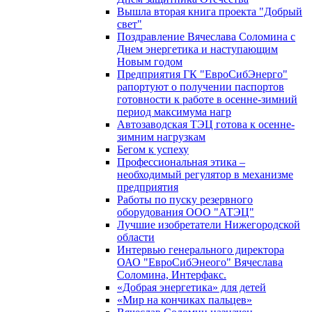
Вышла вторая книга проекта "Добрый
свет"
Поздравление Вячеслава Соломина с
Днем энергетика и наступающим
Новым годом
Предприятия ГК "ЕвроСибЭнерго"
рапортуют о получении паспортов
готовности к работе в осенне-зимний
период максимума нагр
Автозаводская ТЭЦ готова к осенне-
зимним нагрузкам
Бегом к успеху
Профессиональная этика –
необходимый регулятор в механизме
предприятия
Работы по пуску резервного
оборудования ООО "АТЭЦ"
Лучшие изобретатели Нижегородской
области
Интервью генерального директора
ОАО "ЕвроСибЭнеого" Вячеслава
Соломина, Интерфакс.
«Добрая энергетика» для детей
«Мир на кончиках пальцев»