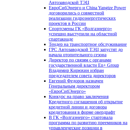
Автозаводской ТЭЦ
ЕвроСибЭнерго и China Yangtze Power
договорились о совместной
реализации гидроэнергетических
проектов в России
Спортсмены ГК «Волгаэнерго»
успешно выступили на областной
спартакиаде
Тендер на транспортное обслуживание
ГРС Автозаводской ТЭЦ запустят до
начала отопительного сезона
Директор по связям с органами
государственной власти En+ Group
Владимир Кирюхин избран
председателем совета директоров
Евгений Федоров назначен
Генеральным директором
«ЕвроСибЭнерго»
Конкурс на право заключения
Кредитного соглашения об открытие
кредитной линии и договора
кредитования в форме овердрафт
В ГК «Волгаэнерго» стартовала
программа по развитию преемников на
управленческие позиции в