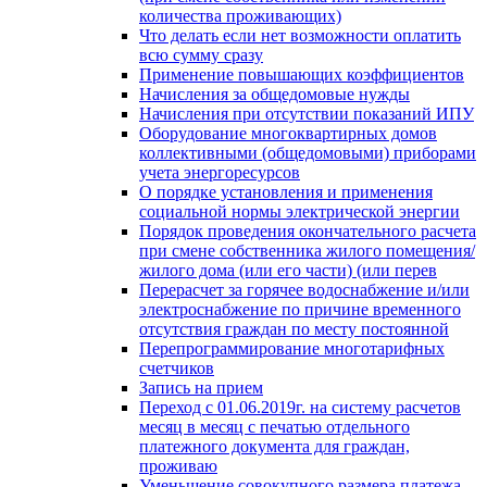
количества проживающих)
Что делать если нет возможности оплатить
всю сумму сразу
Применение повышающих коэффициентов
Начисления за общедомовые нужды
Начисления при отсутствии показаний ИПУ
Оборудование многоквартирных домов
коллективными (общедомовыми) приборами
учета энергоресурсов
О порядке установления и применения
социальной нормы электрической энергии
Порядок проведения окончательного расчета
при смене собственника жилого помещения/
жилого дома (или его части) (или перев
Перерасчет за горячее водоснабжение и/или
электроснабжение по причине временного
отсутствия граждан по месту постоянной
Перепрограммирование многотарифных
счетчиков
Запись на прием
Переход с 01.06.2019г. на систему расчетов
месяц в месяц с печатью отдельного
платежного документа для граждан,
проживаю
Уменьшение совокупного размера платежа