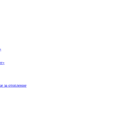
»
ыт»
е за отопление