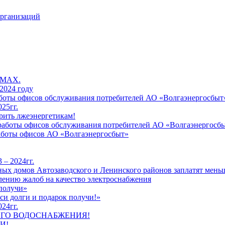
организаций
 MAX.
2024 году
работы офисов обслуживания потребителей АО «Волгаэнергосбыт
25гг.
рить лжеэнергетикам!
к работы офисов обслуживания потребителей АО «Волгаэнергосб
работы офисов АО «Волгаэнергосбыт»
 – 2024гг.
ых домов Автозаводского и Ленинского районов заплатят меньш
лению жалоб на качество электроснабжения
 получи»
си долги и подарок получи!»
24гг.
ЕГО ВОДОСНАБЖЕНИЯ!
И!