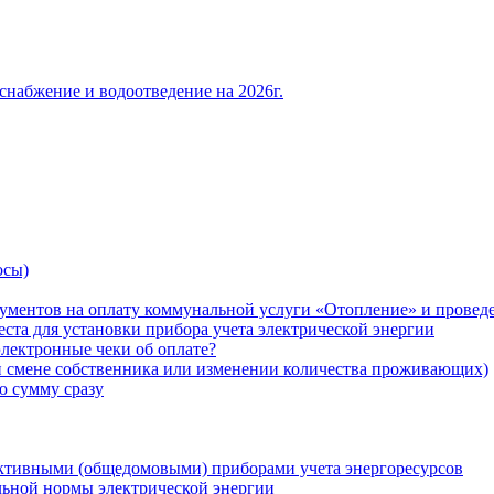
снабжение и водоотведение на 2026г.
осы)
ументов на оплату коммунальной услуги «Отопление» и проведе
ста для установки прибора учета электрической энергии
лектронные чеки об оплате?
ри смене собственника или изменении количества проживающих)
ю сумму сразу
ктивными (общедомовыми) приборами учета энергоресурсов
льной нормы электрической энергии