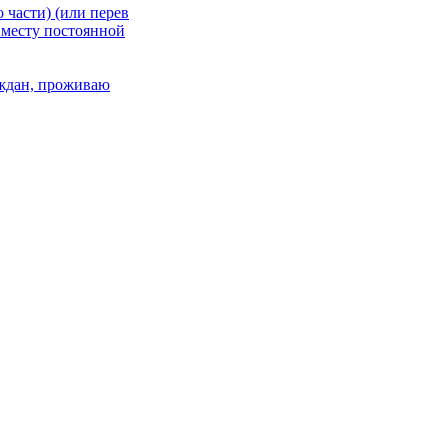
 части) (или перев
 месту постоянной
раждан, проживаю