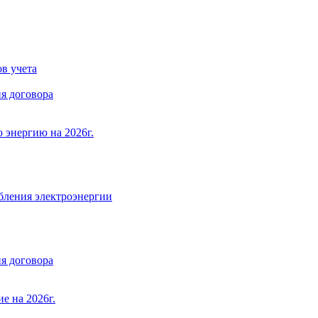
в учета
я договора
 энергию на 2026г.
бления электроэнергии
я договора
е на 2026г.