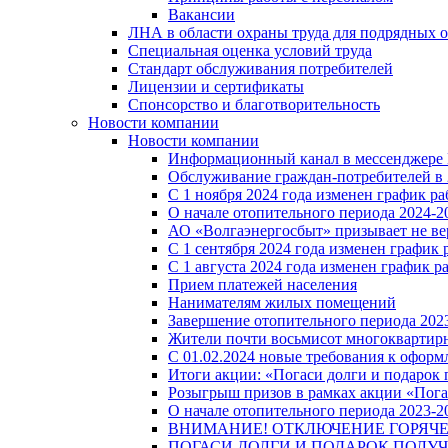
Вакансии
ЛНА в области охраны труда для подрядных 
Специальная оценка условий труда
Стандарт обслуживания потребителей
Лицензии и сертификаты
Спонсорство и благотворительность
Новости компании
Новости компании
Информационный канал в мессенджере
Обслуживание граждан-потребителей в 
С 1 ноября 2024 года изменен график 
О начале отопительного периода 2024-20
АО «Волгаэнергосбыт» призывает не ве
С 1 сентября 2024 года изменен графи
С 1 августа 2024 года изменен график 
Прием платежей населения
Нанимателям жилых помещений
Завершение отопительного периода 2023
Жители почти восьмисот многоквартирн
С 01.02.2024 новые требования к оформ
Итоги акции: «Погаси долги и подарок
Розыгрыш призов в рамках акции «Пога
О начале отопительного периода 2023-20
ВНИМАНИЕ! ОТКЛЮЧЕНИЕ ГОРЯЧ
ПОГАСИ ДОЛГИ И ПОДАРОК ПОЛУЧ