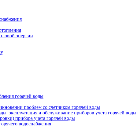
оснабжения
 отопления
епловой энергии
ду
бления горячей воды
икновении проблем со счетчиком горячей воды
оды, эксплуатация и обслуживание приборов учета горячей воды
ровки) прибора учета горячей воды
 горячего водоснабжения