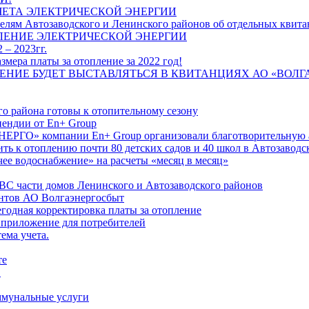
ЧЕТА ЭЛЕКТРИЧЕСКОЙ ЭНЕРГИИ
лям Автозаводского и Ленинского районов об отдельных квитан
ЛЕНИЕ ЭЛЕКТРИЧЕСКОЙ ЭНЕРГИИ
 – 2023гг.
ера платы за отопление за 2022 год!
ПЛЕНИЕ БУДЕТ ВЫСТАВЛЯТЬСЯ В КВИТАНЦИЯХ АО «ВОЛ
о района готовы к отопительному сезону
ендии от En+ Group
РГО» компании En+ Group организовали благотворительную а
ть к отоплению почти 80 детских садов и 40 школ в Автозавод
ее водоснабжение» на расчеты «месяц в месяц»
ВС части домов Ленинского и Автозаводского районов
нтов АО Волгаэнергосбыт
годная корректировка платы за отопление
 приложение для потребителей
ема учета.
те
"
оммунальные услуги