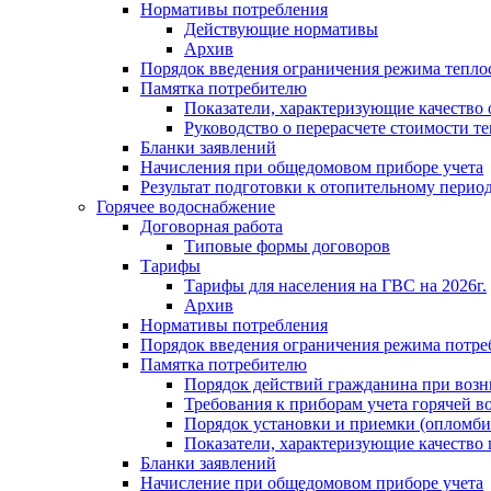
Нормативы потребления
Действующие нормативы
Архив
Порядок введения ограничения режима тепл
Памятка потребителю
Показатели, характеризующие качество
Руководство о перерасчете стоимости т
Бланки заявлений
Начисления при общедомовом приборе учета
Результат подготовки к отопительному перио
Горячее водоснабжение
Договорная работа
Типовые формы договоров
Тарифы
Тарифы для населения на ГВС на 2026г.
Архив
Нормативы потребления
Порядок введения ограничения режима потре
Памятка потребителю
Порядок действий гражданина при возн
Требования к приборам учета горячей в
Порядок установки и приемки (опломби
Показатели, характеризующие качество
Бланки заявлений
Начисление при общедомовом приборе учета