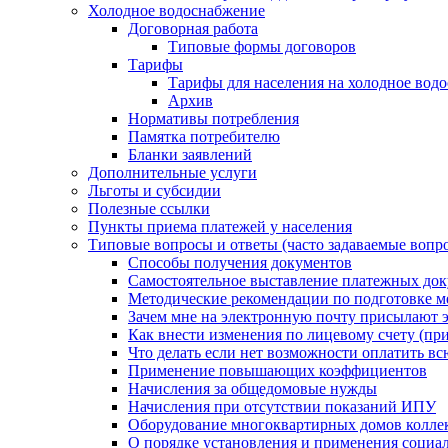
Холодное водоснабжение
Договорная работа
Типовые формы договоров
Тарифы
Тарифы для населения на холодное водо
Архив
Нормативы потребления
Памятка потребителю
Бланки заявлений
Дополнительные услуги
Льготы и субсидии
Полезные ссылки
Пункты приема платежей у населения
Типовые вопросы и ответы (часто задаваемые вопр
Способы получения документов
Самостоятельное выставление платежных док
Методические рекомендации по подготовке ме
Зачем мне на электронную почту присылают э
Как внести изменения по лицевому счету (п
Что делать если нет возможности оплатить вс
Применение повышающих коэффициентов
Начисления за общедомовые нужды
Начисления при отсутствии показаний ИПУ
Оборудование многоквартирных домов колле
О порядке установления и применения социа