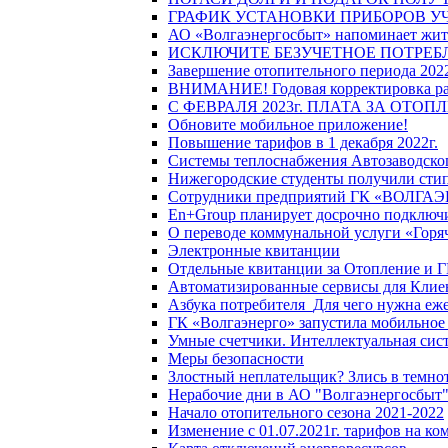
ГРАФИК УСТАНОВКИ ПРИБОРОВ У
АО «Волгаэнергосбыт» напоминает жите
ИСКЛЮЧИТЕ БЕЗУЧЕТНОЕ ПОТРЕБ
Завершение отопительного периода 2022
ВНИМАНИЕ! Годовая корректировка разм
С ФЕВРАЛЯ 2023г. ПЛАТА ЗА ОТО
Обновите мобильное приложение!
Повышение тарифов в 1 декабря 2022г.
Системы теплоснабжения Автозаводског
Нижегородские студенты получили стип
Сотрудники предприятий ГК «ВОЛГАЭНЕ
En+Group планирует досрочно подключи
О переводе коммунальной услуги «Горяч
Электронные квитанции
Отдельные квитанции за Отопление и Г
Автоматизированные сервисы для Клие
Азбука потребителя_Для чего нужна еже
ГК «Волгаэнерго» запустила мобильное
Умные счетчики. Интеллектуальная сист
Меры безопасности
Злостный неплательщик? Злись в темно
Нерабочие дни в АО "Волгаэнергосбыт
Начало отопительного сезона 2021-2022
Изменение с 01.07.2021г. тарифов на к