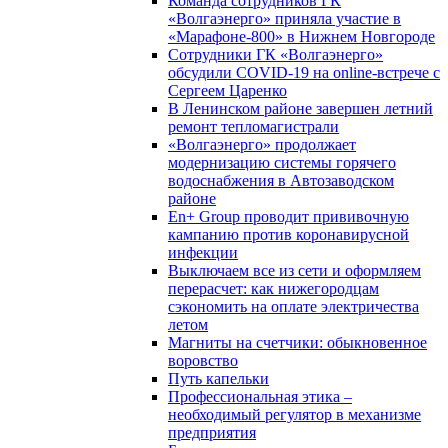
Команда сотрудников ГК
«Волгаэнерго» приняла участие в
«Марафоне-800» в Нижнем Новгороде
Сотрудники ГК «Волгаэнерго»
обсудили COVID-19 на online-встрече с
Сергеем Царенко
В Ленинском районе завершен летний
ремонт тепломагистрали
«Волгаэнерго» продолжает
модернизацию системы горячего
водоснабжения в Автозаводском
районе
En+ Group проводит прививочную
кампанию против коронавирусной
инфекции
Выключаем все из сети и оформляем
перерасчет: как нижегородцам
сэкономить на оплате электричества
летом
Магниты на счетчики: обыкновенное
воровство
Путь капельки
Профессиональная этика –
необходимый регулятор в механизме
предприятия