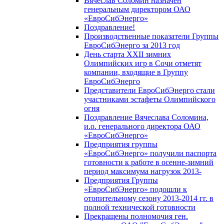
Вячеслав Соломин назначен
генеральным директором ОАО
«ЕвроСибЭнерго»
Поздравление!
Производственные показатели Группы
ЕвроСибЭнерго за 2013 год
День старта XXII зимних
Олимпийских игр в Сочи отметят
компании, входящие в Группу
ЕвроСибЭнерго
Представители ЕвроСибЭнерго стали
участниками эстафеты Олимпийского
огня
Поздравление Вячеслава Соломина,
и.о. генерального директора ОАО
«ЕвроСибЭнерго»
Предприятия группы
«ЕвроСибЭнерго» получили паспорта
готовности к работе в осенне-зимний
период максимума нагрузок 2013-
Предприятия Группы
«ЕвроСибЭнерго» подошли к
отопительному сезону 2013-2014 гг. в
полной технической готовности
Прекращены полномочия ген.