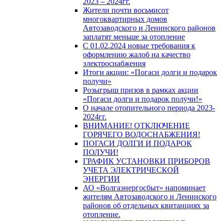
2023 – 2024гг.
Жители почти восьмисот
многоквартирных домов
Автозаводского и Ленинского районов
заплатят меньше за отопление
С 01.02.2024 новые требования к
оформлению жалоб на качество
электроснабжения
Итоги акции: «Погаси долги и подарок
получи»
Розыгрыш призов в рамках акции
«Погаси долги и подарок получи!»
О начале отопительного периода 2023-
2024гг.
ВНИМАНИЕ! ОТКЛЮЧЕНИЕ
ГОРЯЧЕГО ВОДОСНАБЖЕНИЯ!
ПОГАСИ ДОЛГИ И ПОДАРОК
ПОЛУЧИ!
ГРАФИК УСТАНОВКИ ПРИБОРОВ
УЧЕТА ЭЛЕКТРИЧЕСКОЙ
ЭНЕРГИИ
АО «Волгаэнергосбыт» напоминает
жителям Автозаводского и Ленинского
районов об отдельных квитанциях за
отопление.