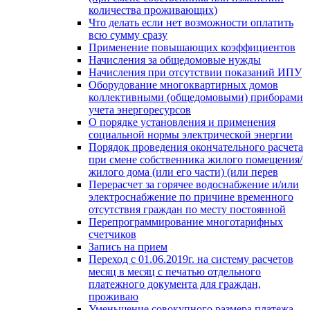
количества проживающих)
Что делать если нет возможности оплатить
всю сумму сразу
Применение повышающих коэффициентов
Начисления за общедомовые нужды
Начисления при отсутствии показаний ИПУ
Оборудование многоквартирных домов
коллективными (общедомовыми) приборами
учета энергоресурсов
О порядке установления и применения
социальной нормы электрической энергии
Порядок проведения окончательного расчета
при смене собственника жилого помещения/
жилого дома (или его части) (или перев
Перерасчет за горячее водоснабжение и/или
электроснабжение по причине временного
отсутствия граждан по месту постоянной
Перепрограммирование многотарифных
счетчиков
Запись на прием
Переход с 01.06.2019г. на систему расчетов
месяц в месяц с печатью отдельного
платежного документа для граждан,
проживаю
Уменьшение совокупного размера платежа