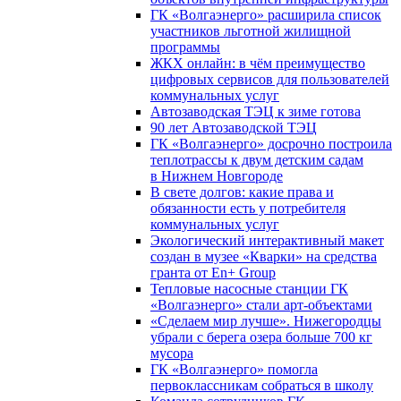
ГК «Волгаэнерго» расширила список
участников льготной жилищной
программы
ЖКХ онлайн: в чём преимущество
цифровых сервисов для пользователей
коммунальных услуг
Автозаводская ТЭЦ к зиме готова
90 лет Автозаводской ТЭЦ
ГК «Волгаэнерго» досрочно построила
теплотрассы к двум детским садам
в Нижнем Новгороде
В свете долгов: какие права и
обязанности есть у потребителя
коммунальных услуг
Экологический интерактивный макет
создан в музее «Кварки» на средства
гранта от En+ Group
Тепловые насосные станции ГК
«Волгаэнерго» стали арт-объектами
«Сделаем мир лучше». Нижегородцы
убрали с берега озера больше 700 кг
мусора
ГК «Волгаэнерго» помогла
первоклассникам собраться в школу