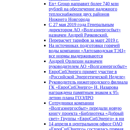
En+ Group направит более 740 млн
рублей на обеспечение надежного
теплоснабжения двух районов
Нижнего Новгорода
С 27 мая 2019 года Генеральным
директором АО «Волгаэнергосбыт»
назначен Андрей Рачковский.
Перерасчет тарифов за март 2019 г.
На источниках подготовки горячей
воды компании «Автозаводская ТЭЦ»
все нормы выдерживаются
Андрей Орлихин назначен
руководителем АО «Волгаэнергосбыт»
ЕвроСибЭнерго примет участие в
«Российской Энергетической Неделе»
Руководитель нижегородского филиала
ГК «ЕвроСибЭнерго» Н. Назарова
награждена памятным знаком к 95-
летию плана ГОЭЛРО
Сотрудники компании
«Волгаэнергосбыт» передали новую
книгу проекта «Библиотека «Добрый
свет» Группы «ЕвроСибЭнерго» в ни
14 апреля в центральном офисе ОАО
«ЕвроСибЭнерго» состоялась прямая