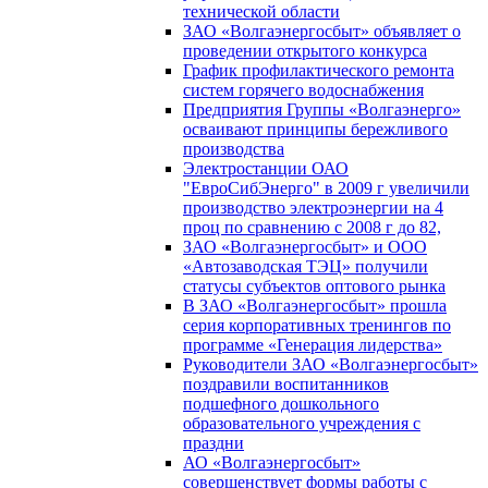
технической области
ЗАО «Волгаэнергосбыт» объявляет о
проведении открытого конкурса
График профилактического ремонта
систем горячего водоснабжения
Предприятия Группы «Волгаэнерго»
осваивают принципы бережливого
производства
Электростанции ОАО
"ЕвроСибЭнерго" в 2009 г увеличили
производство электроэнергии на 4
проц по сравнению с 2008 г до 82,
ЗАО «Волгаэнергосбыт» и ООО
«Автозаводская ТЭЦ» получили
статусы субъектов оптового рынка
В ЗАО «Волгаэнергосбыт» прошла
серия корпоративных тренингов по
программе «Генерация лидерства»
Руководители ЗАО «Волгаэнергосбыт»
поздравили воспитанников
подшефного дошкольного
образовательного учреждения с
праздни
АО «Волгаэнергосбыт»
совершенствует формы работы с