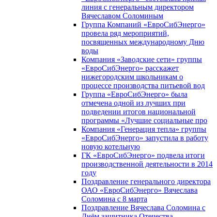
линия с генеральным директором
Вячеславом Соломиным
Группа Компаний «ЕвроСибЭнерго»
провела ряд мероприятий,
посвященных международному Дню
воды
Компания «Заводские сети» группы
«ЕвроСибЭнерго» расскажет
нижегородским школьникам о
процессе производства питьевой вод
Группа «ЕвроСибЭнерго» была
отмечена одной из лучших при
подведении итогов национальной
программы «Лучшие социальные про
Компания «Генерация тепла» группы
«ЕвроСибЭнерго» запустила в работу
новую котельную
ГК «ЕвроСибЭнерго» подвела итоги
производственной деятельности в 2014
году
Поздравление генерального директора
ОАО «ЕвроСибЭнерго» Вячеслава
Соломина с 8 марта
Поздравление Вячеслава Соломина с
Днём защитника Отечества