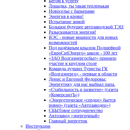
Бегом к успеху
Лошадка, ты такая тепленькая
Новоселье с барьерами
Энергия в крови!
Испытание зимой
Большое будущее автозаводской ТЭЦ
Разыскивается энергия!
ВЭС - новые мощности для новых
возможностей
Под надёжным крылом Подшефной
«ЕвроСибЭнерго» школе - 100 лет
«ЗАО Волгаэнергосбыт» приняло
участие в круглом столе
Команда лучших Туристы ГК
«Волгаэнерго» - первые в области
Денис и Евгений Федоровы:
Энергетику для нас выбрал папа.
«Стабильность и развитие» (газета
«КомерсантЪ»)
«Энергетическое «сердце» бьется
ровно» (газета «Автозаводец»)
СБЫТовое сотрудничество
Автозавод «энергичный»
Главный энергетик
Инструкции