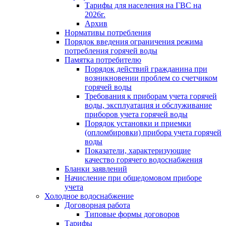
Тарифы для населения на ГВС на
2026г.
Архив
Нормативы потребления
Порядок введения ограничения режима
потребления горячей воды
Памятка потребителю
Порядок действий гражданина при
возникновении проблем со счетчиком
горячей воды
Требования к приборам учета горячей
воды, эксплуатация и обслуживание
приборов учета горячей воды
Порядок установки и приемки
(опломбировки) прибора учета горячей
воды
Показатели, характеризующие
качество горячего водоснабжения
Бланки заявлений
Начисление при общедомовом приборе
учета
Холодное водоснабжение
Договорная работа
Типовые формы договоров
Тарифы