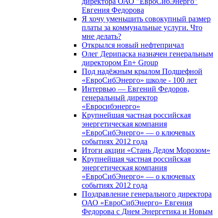
директора ОАО "ЕвроСибЭнерго"
Евгения Федорова
Я хочу уменьшить совокупный размер
платы за коммунальные услуги. Что
мне делать?
Открылся новый нефтепричал
Олег Дерипаска назначен генеральным
директором En+ Group
Под надёжным крылом Подшефной
«ЕвроСибЭнерго» школе - 100 лет
Интервью — Евгений Федоров,
генеральный директор
«Евросибэнерго»
Крупнейшая частная российская
энергетическая компания
«ЕвроСибЭнерго» — о ключевых
событиях 2012 года
Итоги акции «Стань Дедом Морозом»
Крупнейшая частная российская
энергетическая компания
«ЕвроСибЭнерго» — о ключевых
событиях 2012 года
Поздравление генерального директора
ОАО «ЕвроСибЭнерго» Евгения
Федорова с Днем Энергетика и Новым