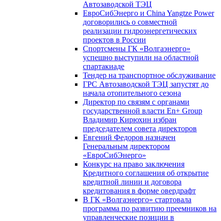
Автозаводской ТЭЦ
ЕвроСибЭнерго и China Yangtze Power
договорились о совместной
реализации гидроэнергетических
проектов в России
Спортсмены ГК «Волгаэнерго»
успешно выступили на областной
спартакиаде
Тендер на транспортное обслуживание
ГРС Автозаводской ТЭЦ запустят до
начала отопительного сезона
Директор по связям с органами
государственной власти En+ Group
Владимир Кирюхин избран
председателем совета директоров
Евгений Федоров назначен
Генеральным директором
«ЕвроСибЭнерго»
Конкурс на право заключения
Кредитного соглашения об открытие
кредитной линии и договора
кредитования в форме овердрафт
В ГК «Волгаэнерго» стартовала
программа по развитию преемников на
управленческие позиции в