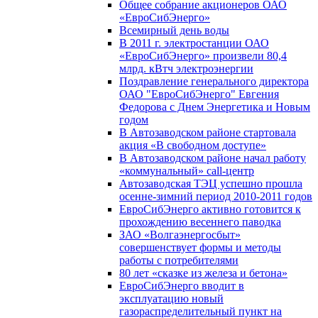
Общее собрание акционеров ОАО
«ЕвроСибЭнерго»
Всемирный день воды
В 2011 г. электростанции ОАО
«ЕвроСибЭнерго» произвели 80,4
млрд. кВтч электроэнергии
Поздравление генерального директора
ОАО "ЕвроСибЭнерго" Евгения
Федорова с Днем Энергетика и Новым
годом
В Автозаводском районе стартовала
акция «В свободном доступе»
В Автозаводском районе начал работу
«коммунальный» call-центр
Автозаводская ТЭЦ успешно прошла
осенне-зимний период 2010-2011 годов
ЕвроСибЭнерго активно готовится к
прохождению весеннего паводка
ЗАО «Волгаэнергосбыт»
совершенствует формы и методы
работы с потребителями
80 лет «сказке из железа и бетона»
ЕвроСибЭнерго вводит в
эксплуатацию новый
газораспределительный пункт на