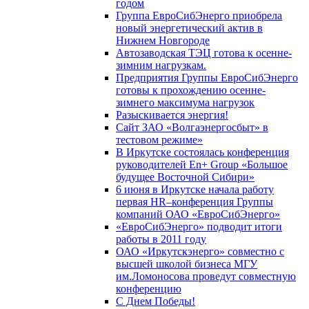
годом
Группа ЕвроСибЭнерго приобрела
новый энергетический актив в
Нижнем Новгороде
Автозаводская ТЭЦ готова к осенне-
зимним нагрузкам.
Предприятия Группы ЕвроСибЭнерго
готовы к прохождению осенне-
зимнего максимума нагрузок
Разыскивается энергия!
Сайт ЗАО «Волгаэнергосбыт» в
тестовом режиме»
В Иркутске состоялась конференция
руководителей En+ Group «Большое
будущее Восточной Сибири»
6 июня в Иркутске начала работу
первая HR–конференция Группы
компаний ОАО «ЕвроСибЭнерго»
«ЕвроСибЭнерго» подводит итоги
работы в 2011 году
ОАО «Иркутскэнерго» совместно с
высшей школой бизнеса МГУ
им.Ломоносова проведут совместную
конференцию
С Днем Победы!