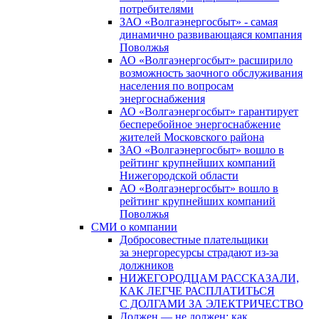
потребителями
ЗАО «Волгаэнергосбыт» - самая
динамично развивающаяся компания
Поволжья
АО «Волгаэнергосбыт» расширило
возможность заочного обслуживания
населения по вопросам
энергоснабжения
АО «Волгаэнергосбыт» гарантирует
бесперебойное энергоснабжение
жителей Московского района
ЗАО «Волгаэнергосбыт» вошло в
рейтинг крупнейших компаний
Нижегородской области
АО «Волгаэнергосбыт» вошло в
рейтинг крупнейших компаний
Поволжья
СМИ о компании
Добросовестные плательщики
за энергоресурсы страдают из-за
должников
НИЖЕГОРОДЦАМ РАССКАЗАЛИ,
КАК ЛЕГЧЕ РАСПЛАТИТЬСЯ
С ДОЛГАМИ ЗА ЭЛЕКТРИЧЕСТВО
Должен — не должен: как