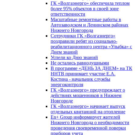
ГК «Волгаэнерго» обеспечила теплом
более 95% объектов в своей зоне
ответственности
Масштабные ремонтные работы в
Автозаводском и Ленинском районах
Нижнего Новгорода
Сотрудники ГК «Волгаэнерго»
поздравили ребят из социально-
реабилитационного центра «Улыбка» с
Днем знаний
Успели ко Дню знаний
Не остались равнодушными
В программе «ДЕНЬ ЗА ДНЕМ» на ТК
ННТВ принимает участие Е.А.
Костина - начальник службы
энергоконтроля
ГК «Волгаэнерго» предупреждает о
действиях мошенников в Нижнем
Новгороде
ГК «Волгаэнерго» начинает выпуск
отдельных квитанций на отопление
En+ Group информирует жителей
Нижнего Новгорода о необходимости
проведения своевременной поверки
приборов учета