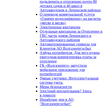
подключить к отоплению почти 80
детских садов и 40 школ в
Автозаводском и Ленинском районах
О переводе коммунальной услуги
«Горячее водоснабжение» на расчеты
«месяц в месяц»
Электронные квитанции
Отдельные квитанции за Отопление и
ГВС части домов Ленинского и
Автозаводского районов
Автоматизированные сервисы для
Клиентов АО Волгаэнергосбыт
Азбука потребителя_Для чего нужна
ежегодная корректировка платы за
отопление
ГК «Волгаэнерго» запустила
мобильное приложение для
потребителей
Умные счетчики. Интеллектуальная
система учета.
Меры безопасности
Злостный неплательщик? Злись
в темноте
Нерабочие дни в АО
"Волгаэнергосбыт"