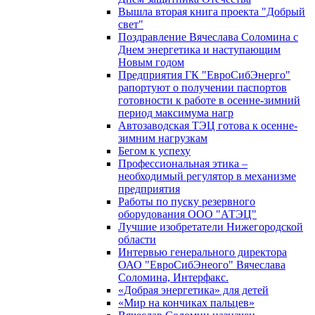
Вышла вторая книга проекта "Добрый
свет"
Поздравление Вячеслава Соломина с
Днем энергетика и наступающим
Новым годом
Предприятия ГК "ЕвроСибЭнерго"
рапортуют о получении паспортов
готовности к работе в осенне-зимний
период максимума нагр
Автозаводская ТЭЦ готова к осенне-
зимним нагрузкам
Бегом к успеху
Профессиональная этика –
необходимый регулятор в механизме
предприятия
Работы по пуску резервного
оборудования ООО "АТЭЦ"
Лучшие изобретатели Нижегородской
области
Интервью генерального директора
ОАО "ЕвроСибЭнеого" Вячеслава
Соломина, Интерфакс.
«Добрая энергетика» для детей
«Мир на кончиках пальцев»