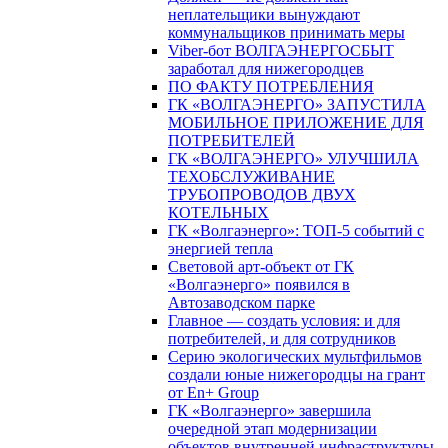
неплательщики вынуждают
коммунальщиков принимать меры
Viber-бот ВОЛГАЭНЕРГОСБЫТ
заработал для нижегородцев
ПО ФАКТУ ПОТРЕБЛЕНИЯ
ГК «ВОЛГАЭНЕРГО» ЗАПУСТИЛА
МОБИЛЬНОЕ ПРИЛОЖЕНИЕ ДЛЯ
ПОТРЕБИТЕЛЕЙ
ГК «ВОЛГАЭНЕРГО» УЛУЧШИЛА
ТЕХОБСЛУЖИВАНИЕ
ТРУБОПРОВОДОВ ДВУХ
КОТЕЛЬНЫХ
ГК «Волгаэнерго»: ТОП-5 событий с
энергией тепла
Световой арт-объект от ГК
«Волгаэнерго» появился в
Автозаводском парке
Главное — создать условия: и для
потребителей, и для сотрудников
Серию экологических мультфильмов
создали юные нижегородцы на грант
от En+ Group
ГК «Волгаэнерго» завершила
очередной этап модернизации
объектов внутренней инфраструктуры