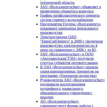
технической области
ЗАО «Волгаэнергосбыт» объявляет о
проведении открытого конкурса
График профилактического ремонта
систем горячего водоснабжения
Предприятия Группы «Волгаэнерго»
осваивают принципы бережливого
производства
Электростанции ОАО
"ЕвроСибЭнерго" в 2009 г увеличили
производство электроэнергии на 4
проц по сравнению с 2008 г до 82,
ЗАО «Волгаэнергосбыт» и ООО
«Автозаводская ТЭЦ» получили
статусы субъектов оптового рынка
В ЗАО «Волгаэнергосбыт» прошла
серия корпоративных тренингов по
программе «Генерация лидерства»
Руководители ЗАО «Волгаэнергосбыт»
поздравили воспитанников
подшефного дошкольного
образовательного учреждения с
праздни
АО «Волгаэнергосбыт»
совершенствует формы работы с