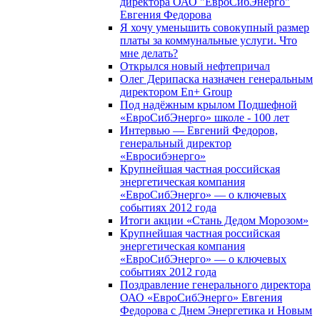
директора ОАО "ЕвроСибЭнерго"
Евгения Федорова
Я хочу уменьшить совокупный размер
платы за коммунальные услуги. Что
мне делать?
Открылся новый нефтепричал
Олег Дерипаска назначен генеральным
директором En+ Group
Под надёжным крылом Подшефной
«ЕвроСибЭнерго» школе - 100 лет
Интервью — Евгений Федоров,
генеральный директор
«Евросибэнерго»
Крупнейшая частная российская
энергетическая компания
«ЕвроСибЭнерго» — о ключевых
событиях 2012 года
Итоги акции «Стань Дедом Морозом»
Крупнейшая частная российская
энергетическая компания
«ЕвроСибЭнерго» — о ключевых
событиях 2012 года
Поздравление генерального директора
ОАО «ЕвроСибЭнерго» Евгения
Федорова с Днем Энергетика и Новым