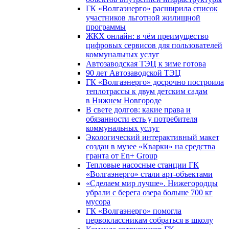
ГК «Волгаэнерго» расширила список
участников льготной жилищной
программы
ЖКХ онлайн: в чём преимущество
цифровых сервисов для пользователей
коммунальных услуг
Автозаводская ТЭЦ к зиме готова
90 лет Автозаводской ТЭЦ
ГК «Волгаэнерго» досрочно построила
теплотрассы к двум детским садам
в Нижнем Новгороде
В свете долгов: какие права и
обязанности есть у потребителя
коммунальных услуг
Экологический интерактивный макет
создан в музее «Кварки» на средства
гранта от En+ Group
Тепловые насосные станции ГК
«Волгаэнерго» стали арт-объектами
«Сделаем мир лучше». Нижегородцы
убрали с берега озера больше 700 кг
мусора
ГК «Волгаэнерго» помогла
первоклассникам собраться в школу