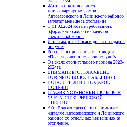
2023 – 2024гг.
Жители почти восьмисот
многоквартирных домов
Автозаводского и Ленинского районов
заплатят меньше за отопление
С 01.02.2024 новые требования к
оформлению жалоб на качество
электроснабжения
Итоги акции: «Погаси долги и подарок
получи»
Розыгрыш призов в рамках акции
«Погаси долги и подарок получи!»
О начале отопительного периода 2023-
2024гг.
ВНИМАНИЕ! ОТКЛЮЧЕНИЕ
ГОРЯЧЕГО ВОДОСНАБЖЕНИЯ!
ПОГАСИ ДОЛГИ И ПОДАРОК
ПОЛУЧИ!
ГРАФИК УСТАНОВКИ ПРИБОРОВ
УЧЕТА ЭЛЕКТРИЧЕСКОЙ
ЭНЕРГИИ
АО «Волгаэнергосбыт» напоминает
жителям Автозаводского и Ленинского
районов об отдельных квитанциях за
отопление.