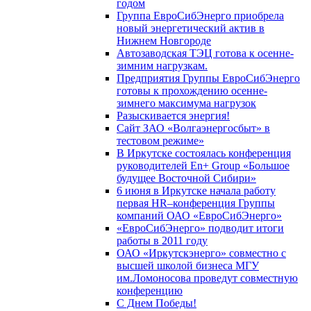
годом
Группа ЕвроСибЭнерго приобрела
новый энергетический актив в
Нижнем Новгороде
Автозаводская ТЭЦ готова к осенне-
зимним нагрузкам.
Предприятия Группы ЕвроСибЭнерго
готовы к прохождению осенне-
зимнего максимума нагрузок
Разыскивается энергия!
Сайт ЗАО «Волгаэнергосбыт» в
тестовом режиме»
В Иркутске состоялась конференция
руководителей En+ Group «Большое
будущее Восточной Сибири»
6 июня в Иркутске начала работу
первая HR–конференция Группы
компаний ОАО «ЕвроСибЭнерго»
«ЕвроСибЭнерго» подводит итоги
работы в 2011 году
ОАО «Иркутскэнерго» совместно с
высшей школой бизнеса МГУ
им.Ломоносова проведут совместную
конференцию
С Днем Победы!