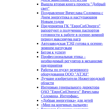
Вышла вторая книга проекта "Добрый
свет"
Поздравление Вячеслава Соломина с
Днем энергетика и наступающим
Новым годом
Предприятия ГК "ЕвроСибЭнерго"
рапортуют о получении паспортов
готовности к работе в осенне-зимний
период максимума нагр
Автозаводская ТЭЦ готова к осенне-
зимним нагрузкам
Бегом к успеху
Профессиональная этика –
необходимый регулятор в механизме
предприятия
Работы по пуску резервного
оборудования ООО "АТЭЦ"
Лучшие изобретатели Нижегородской
области
Интервью генерального директора
ОАО "ЕвроСибЭнеого" Вячеслава
Соломина, Интерфакс.
«Добрая энергетика» для детей
«Мир на кончиках пальцев»