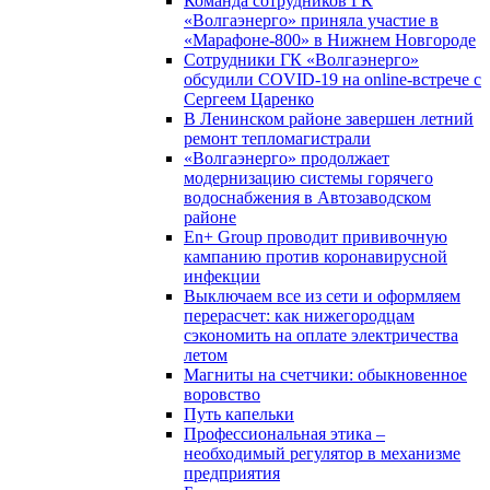
Команда сотрудников ГК
«Волгаэнерго» приняла участие в
«Марафоне-800» в Нижнем Новгороде
Сотрудники ГК «Волгаэнерго»
обсудили COVID-19 на online-встрече с
Сергеем Царенко
В Ленинском районе завершен летний
ремонт тепломагистрали
«Волгаэнерго» продолжает
модернизацию системы горячего
водоснабжения в Автозаводском
районе
En+ Group проводит прививочную
кампанию против коронавирусной
инфекции
Выключаем все из сети и оформляем
перерасчет: как нижегородцам
сэкономить на оплате электричества
летом
Магниты на счетчики: обыкновенное
воровство
Путь капельки
Профессиональная этика –
необходимый регулятор в механизме
предприятия