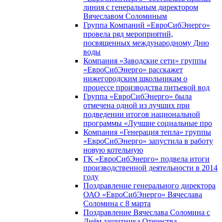
линия с генеральным директором
Вячеславом Соломиным
Группа Компаний «ЕвроСибЭнерго»
провела ряд мероприятий,
посвященных международному Дню
воды
Компания «Заводские сети» группы
«ЕвроСибЭнерго» расскажет
нижегородским школьникам о
процессе производства питьевой вод
Группа «ЕвроСибЭнерго» была
отмечена одной из лучших при
подведении итогов национальной
программы «Лучшие социальные про
Компания «Генерация тепла» группы
«ЕвроСибЭнерго» запустила в работу
новую котельную
ГК «ЕвроСибЭнерго» подвела итоги
производственной деятельности в 2014
году
Поздравление генерального директора
ОАО «ЕвроСибЭнерго» Вячеслава
Соломина с 8 марта
Поздравление Вячеслава Соломина с
Днём защитника Отечества