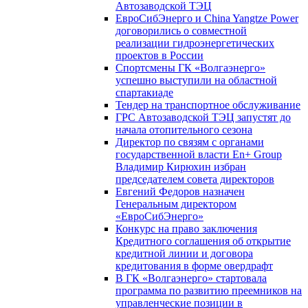
Автозаводской ТЭЦ
ЕвроСибЭнерго и China Yangtze Power
договорились о совместной
реализации гидроэнергетических
проектов в России
Спортсмены ГК «Волгаэнерго»
успешно выступили на областной
спартакиаде
Тендер на транспортное обслуживание
ГРС Автозаводской ТЭЦ запустят до
начала отопительного сезона
Директор по связям с органами
государственной власти En+ Group
Владимир Кирюхин избран
председателем совета директоров
Евгений Федоров назначен
Генеральным директором
«ЕвроСибЭнерго»
Конкурс на право заключения
Кредитного соглашения об открытие
кредитной линии и договора
кредитования в форме овердрафт
В ГК «Волгаэнерго» стартовала
программа по развитию преемников на
управленческие позиции в