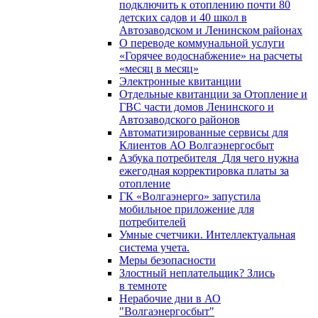
подключить к отоплению почти 80
детских садов и 40 школ в
Автозаводском и Ленинском районах
О переводе коммунальной услуги
«Горячее водоснабжение» на расчеты
«месяц в месяц»
Электронные квитанции
Отдельные квитанции за Отопление и
ГВС части домов Ленинского и
Автозаводского районов
Автоматизированные сервисы для
Клиентов АО Волгаэнергосбыт
Азбука потребителя_Для чего нужна
ежегодная корректировка платы за
отопление
ГК «Волгаэнерго» запустила
мобильное приложение для
потребителей
Умные счетчики. Интеллектуальная
система учета.
Меры безопасности
Злостный неплательщик? Злись
в темноте
Нерабочие дни в АО
"Волгаэнергосбыт"