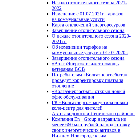
Начало отопительного сезона 2021-
2022
Изменение с 01.07.2021г. тарифов
на коммунальные услуги
Карта отключений энергоресурсов
Завершение отопительного сезона
О начале отопительного сезона 2020-
2021гг.
Об изменении тарифов на
коммунальные услуги с 01.07.2020г.
Завершение отопительного сезона
«ВолгаЭнерго» окажет помощь
ветеранам ВОВ
Потребителям «Волгаэнергосбыта»
проведут корректировку платы за
отопление
«Волгаэнергосбыт» открыл новый
офис обслуживания
ГК «Волгаэнерго» запустила новый
колл-центр для жителей
Автозаводского и Ленинского районов
Компания En+ Group направила не
менее 660 млн рублей на подготовку
своих энергетических активов в
Нижнем Новгороде к зим