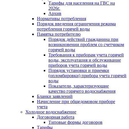
Тарифы для населения на ГВС на
2026г.
Архив
Нормативы потребления
Порядок введения ограничения режима
потребления горячей воды
Памятка потребителю
Порядок действий гражданина при
возникновении проблем со счетчиком
горячей воды
Требования к приборам учета горячей
воды, эксплуатация и обслуживание
приборов учета горячей воды
Порядок установки и приемки
(опломбировки) прибора учета горячей
воды
Показатели, характеризующие
качество горячего водоснабжения
Бланки заявлений
Начисление при общедомовом приборе
учета
Холодное водоснабжение
Договорная работа
Типовые формы договоров
Тарифы