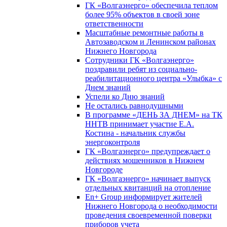
ГК «Волгаэнерго» обеспечила теплом
более 95% объектов в своей зоне
ответственности
Масштабные ремонтные работы в
Автозаводском и Ленинском районах
Нижнего Новгорода
Сотрудники ГК «Волгаэнерго»
поздравили ребят из социально-
реабилитационного центра «Улыбка» с
Днем знаний
Успели ко Дню знаний
Не остались равнодушными
В программе «ДЕНЬ ЗА ДНЕМ» на ТК
ННТВ принимает участие Е.А.
Костина - начальник службы
энергоконтроля
ГК «Волгаэнерго» предупреждает о
действиях мошенников в Нижнем
Новгороде
ГК «Волгаэнерго» начинает выпуск
отдельных квитанций на отопление
En+ Group информирует жителей
Нижнего Новгорода о необходимости
проведения своевременной поверки
приборов учета