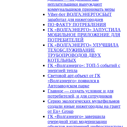
неплательщики вынуждают
коммунальщиков принимать меры
Viber-бот ВОЛГАЭНЕРГОСБЫТ
заработал для нижегородцев
ПО ФАКТУ ПОТРЕБЛЕНИЯ
ГК «ВОЛГАЭНЕРГО» ЗАПУСТИЛА
МОБИЛЬНОЕ ПРИЛОЖЕНИЕ ДЛЯ
ПОТРЕБИТЕЛЕЙ
ГК «ВОЛГАЭНЕРГО» УЛУЧШИЛА
ТЕХОБСЛУЖИВАНИЕ
ТРУБОПРОВОДОВ ДВУХ
КОТЕЛЬНЫХ
ГК «Волгаэнерго»: ТОП-5 событий с
энергией тепла
Световой арт-объект от ГК
«Волгаэнерго» появился в
Автозаводском парке
Главное — создать условия: и для
потребителей, и для сотрудников
Серию экологических мультфильмов
создали юные нижегородцы на грант
от En+ Group
ГК «Волгаэнерго» завершила
очередной этап модернизации
объектов внутренней инфраструктуры