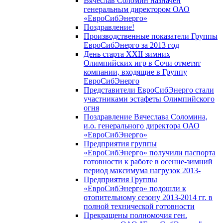
Вячеслав Соломин назначен
генеральным директором ОАО
«ЕвроСибЭнерго»
Поздравление!
Производственные показатели Группы
ЕвроСибЭнерго за 2013 год
День старта XXII зимних
Олимпийских игр в Сочи отметят
компании, входящие в Группу
ЕвроСибЭнерго
Представители ЕвроСибЭнерго стали
участниками эстафеты Олимпийского
огня
Поздравление Вячеслава Соломина,
и.о. генерального директора ОАО
«ЕвроСибЭнерго»
Предприятия группы
«ЕвроСибЭнерго» получили паспорта
готовности к работе в осенне-зимний
период максимума нагрузок 2013-
Предприятия Группы
«ЕвроСибЭнерго» подошли к
отопительному сезону 2013-2014 гг. в
полной технической готовности
Прекращены полномочия ген.