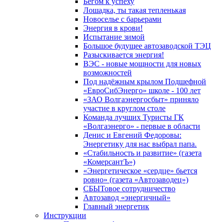
Бегом к успеху
Лошадка, ты такая тепленькая
Новоселье с барьерами
Энергия в крови!
Испытание зимой
Большое будущее автозаводской ТЭЦ
Разыскивается энергия!
ВЭС - новые мощности для новых
возможностей
Под надёжным крылом Подшефной
«ЕвроСибЭнерго» школе - 100 лет
«ЗАО Волгаэнергосбыт» приняло
участие в круглом столе
Команда лучших Туристы ГК
«Волгаэнерго» - первые в области
Денис и Евгений Федоровы:
Энергетику для нас выбрал папа.
«Стабильность и развитие» (газета
«КомерсантЪ»)
«Энергетическое «сердце» бьется
ровно» (газета «Автозаводец»)
СБЫТовое сотрудничество
Автозавод «энергичный»
Главный энергетик
Инструкции