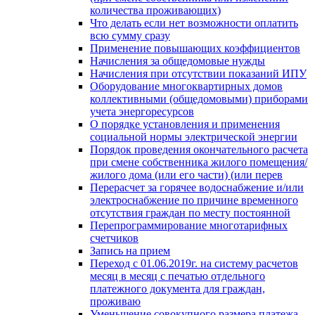
количества проживающих)
Что делать если нет возможности оплатить
всю сумму сразу
Применение повышающих коэффициентов
Начисления за общедомовые нужды
Начисления при отсутствии показаний ИПУ
Оборудование многоквартирных домов
коллективными (общедомовыми) приборами
учета энергоресурсов
О порядке установления и применения
социальной нормы электрической энергии
Порядок проведения окончательного расчета
при смене собственника жилого помещения/
жилого дома (или его части) (или перев
Перерасчет за горячее водоснабжение и/или
электроснабжение по причине временного
отсутствия граждан по месту постоянной
Перепрограммирование многотарифных
счетчиков
Запись на прием
Переход с 01.06.2019г. на систему расчетов
месяц в месяц с печатью отдельного
платежного документа для граждан,
проживаю
Уменьшение совокупного размера платежа