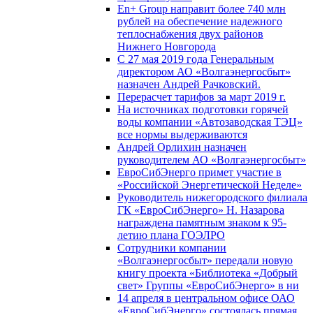
En+ Group направит более 740 млн
рублей на обеспечение надежного
теплоснабжения двух районов
Нижнего Новгорода
С 27 мая 2019 года Генеральным
директором АО «Волгаэнергосбыт»
назначен Андрей Рачковский.
Перерасчет тарифов за март 2019 г.
На источниках подготовки горячей
воды компании «Автозаводская ТЭЦ»
все нормы выдерживаются
Андрей Орлихин назначен
руководителем АО «Волгаэнергосбыт»
ЕвроСибЭнерго примет участие в
«Российской Энергетической Неделе»
Руководитель нижегородского филиала
ГК «ЕвроСибЭнерго» Н. Назарова
награждена памятным знаком к 95-
летию плана ГОЭЛРО
Сотрудники компании
«Волгаэнергосбыт» передали новую
книгу проекта «Библиотека «Добрый
свет» Группы «ЕвроСибЭнерго» в ни
14 апреля в центральном офисе ОАО
«ЕвроСибЭнерго» состоялась прямая