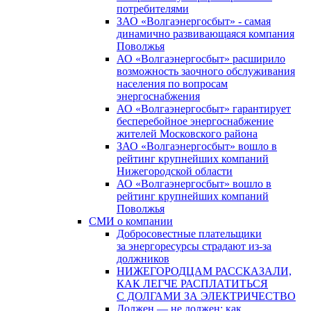
потребителями
ЗАО «Волгаэнергосбыт» - самая
динамично развивающаяся компания
Поволжья
АО «Волгаэнергосбыт» расширило
возможность заочного обслуживания
населения по вопросам
энергоснабжения
АО «Волгаэнергосбыт» гарантирует
бесперебойное энергоснабжение
жителей Московского района
ЗАО «Волгаэнергосбыт» вошло в
рейтинг крупнейших компаний
Нижегородской области
АО «Волгаэнергосбыт» вошло в
рейтинг крупнейших компаний
Поволжья
СМИ о компании
Добросовестные плательщики
за энергоресурсы страдают из-за
должников
НИЖЕГОРОДЦАМ РАССКАЗАЛИ,
КАК ЛЕГЧЕ РАСПЛАТИТЬСЯ
С ДОЛГАМИ ЗА ЭЛЕКТРИЧЕСТВО
Должен — не должен: как