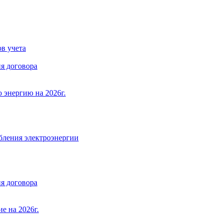
в учета
я договора
 энергию на 2026г.
бления электроэнергии
я договора
е на 2026г.