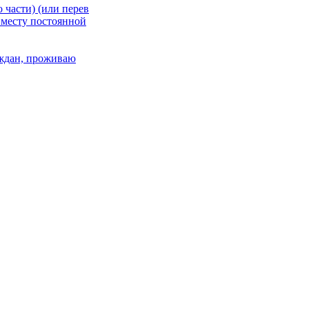
 части) (или перев
 месту постоянной
раждан, проживаю