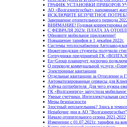
ГРАФИК УСТАНОВКИ ПРИБОРОВ У
АО «Волгаэнергосбыт» напоминает жите
ИСКЛЮЧИТЕ БЕЗУЧЕТНОЕ ПОТРЕБ
Завершение отопительного периода 2022
ВНИМАНИЕ! Годовая корректировка разм
С ФЕВРАЛЯ 2023г. ПЛАТА ЗА ОТО
Обновите мобильное приложение!
Повышение тарифов в 1 декабря 2022г.
Системы теплоснабжения Автозаводског
Нижегородские студенты получили стип
Сотрудники предприятий ГК «ВОЛГАЭНЕ
En+Group планирует досрочно подключи
О переводе коммунальной услуги «Горяч
Электронные квитанции
Отдельные квитанции за Отопление и Г
Автоматизированные сервисы для Клие
Азбука потребителя_Для чего нужна еже
ГК «Волгаэнерго» запустила мобильное
Умные счетчики. Интеллектуальная сист
Меры безопасности
Злостный неплательщик? Злись в темно
Нерабочие дни в АО "Волгаэнергосбыт
Начало отопительного сезона 2021-2022
Изменение с 01.07.2021г. тарифов на к