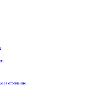
»
ыт»
е за отопление