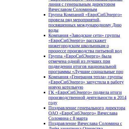
линия с генеральным директором
Вячеславом Соломиным
Группа Компаний «ЕвроСибЭнерго»
провела ряд мероприятий,
посвященных международному Дню
воды
Компания «Заводские сети» группы
«ЕвроСибЭнерго» расскажет
нижегородским школьникам о
процессе производства питьевой вод
Группа «ЕвроСибЭнерго» была
отмечена одной из лучших при
подведении итогов национальной
программы «Лучшие социальные про
Компания «Генерация тепла» группы
«ЕвроСибЭнерго» запустила в работу
новую котельную
ГК «ЕвроСибЭнерго» подвела итоги
производственной деятельности в 2014
году
Поздравление генерального директора
ОАО «ЕвроСибЭнерго» Вячеслава
Соломина с 8 марта
Поздравление Вячеслава Соломина с
Днём защитника Отечества