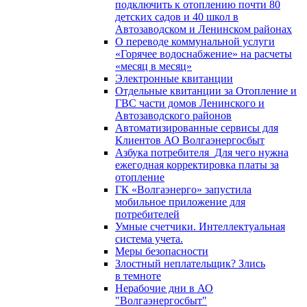
подключить к отоплению почти 80
детских садов и 40 школ в
Автозаводском и Ленинском районах
О переводе коммунальной услуги
«Горячее водоснабжение» на расчеты
«месяц в месяц»
Электронные квитанции
Отдельные квитанции за Отопление и
ГВС части домов Ленинского и
Автозаводского районов
Автоматизированные сервисы для
Клиентов АО Волгаэнергосбыт
Азбука потребителя_Для чего нужна
ежегодная корректировка платы за
отопление
ГК «Волгаэнерго» запустила
мобильное приложение для
потребителей
Умные счетчики. Интеллектуальная
система учета.
Меры безопасности
Злостный неплательщик? Злись
в темноте
Нерабочие дни в АО
"Волгаэнергосбыт"