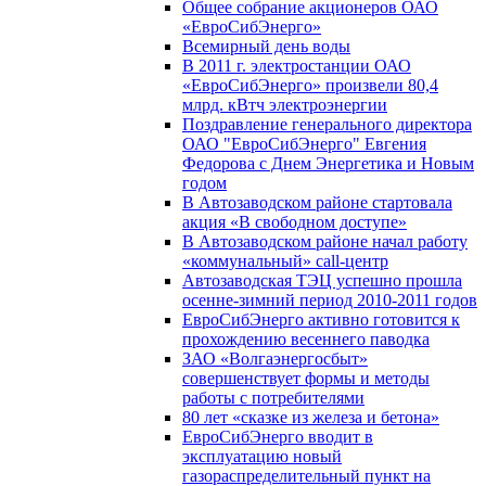
Общее собрание акционеров ОАО
«ЕвроСибЭнерго»
Всемирный день воды
В 2011 г. электростанции ОАО
«ЕвроСибЭнерго» произвели 80,4
млрд. кВтч электроэнергии
Поздравление генерального директора
ОАО "ЕвроСибЭнерго" Евгения
Федорова с Днем Энергетика и Новым
годом
В Автозаводском районе стартовала
акция «В свободном доступе»
В Автозаводском районе начал работу
«коммунальный» call-центр
Автозаводская ТЭЦ успешно прошла
осенне-зимний период 2010-2011 годов
ЕвроСибЭнерго активно готовится к
прохождению весеннего паводка
ЗАО «Волгаэнергосбыт»
совершенствует формы и методы
работы с потребителями
80 лет «сказке из железа и бетона»
ЕвроСибЭнерго вводит в
эксплуатацию новый
газораспределительный пункт на