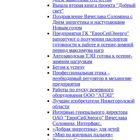
Вышла вторая книга проекта "Добрый
свет"
Поздравление Вячеслава Соломина с
Днем энергетика и наступающим
Новым годом
Предприятия ГК "ЕвроСибЭнерго"
рапортуют о получении паспортов
готовности к работе в осенне-зимний
период максимума нагр
Автозаводская ТЭЦ готова к осенне-
зимним нагрузкам
Бегом к успеху
Профессиональная этика –
необходимый регулятор в механизме
предприятия
Работы по пуску резервного
оборудования ООО "АТЭЦ"
Лучшие изобретатели Нижегородской
области
Интервью генерального директора
ОАО "ЕвроСибЭнеого" Вячеслава
Соломина, Интерфакс.
«Добрая энергетика» для детей
«Мир на кончиках пальцев»