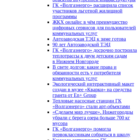
ГК «Волгаэнерго» расширила список
участников льготной жилищной
программы
ЖКХ онлайн: в чём преимущество
цифровых сервисов для пользователей
коммунальных услуг
Автозаводская ТЭЦ к зиме готова
90 лет Автозаводской ТЭЦ
ГК «Волгаэнерго» досрочно построила
теплотрассы к двум детским садам
в Нижнем Новгороде
В свете долгов: какие права и
обязанности есть у потребителя
коммунальных услуг
Экологический интерактивный макет
создан в музее «Кварки» на средства
гранта от En+ Group
Тепловые насосные станции ГК
«Волгаэнерго» стали арт-объектами
«Сделаем мир лучше». Нижегородцы
убрали с берега озера больше 700 кг
мусора
ГК «Волгаэнерго» помогла
первоклассникам собраться в школу