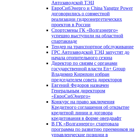
Автозаводской ТЭЦ
ЕвроСибЭнерго и China Yangtze Power
договорились о совместной
реализации гидроэнергетических
проектов в России
Спортсмены ГК «Волгаэнерго»
успешно выступили на областной
спартакиаде
Тендер на транспортное обслуживание
ГРС Автозаводской ТЭЦ запустят до
начала отопительного сезона
Директор по связям с органами
государственной власти En+ Group
Владимир Кирюхин избран
председателем совета директоров
Евгений Федоров назначен
Генеральным директором
«ЕвроСибЭнерго»
Конкурс на право заключения
Кредитного соглашения об открытие
кредитной линии и договора
кредитования в форме овердрафт
В ГК «Волгаэнерго» стартовала
программа по развитию преемников на
управленческие позиции в