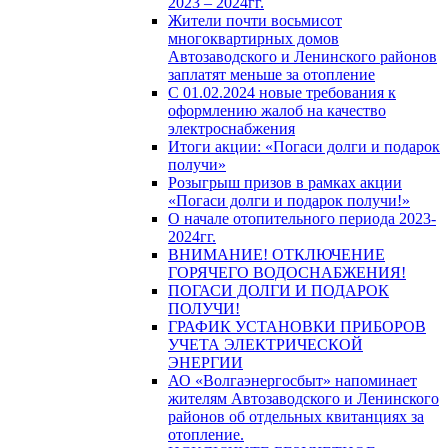
2023 – 2024гг.
Жители почти восьмисот
многоквартирных домов
Автозаводского и Ленинского районов
заплатят меньше за отопление
С 01.02.2024 новые требования к
оформлению жалоб на качество
электроснабжения
Итоги акции: «Погаси долги и подарок
получи»
Розыгрыш призов в рамках акции
«Погаси долги и подарок получи!»
О начале отопительного периода 2023-
2024гг.
ВНИМАНИЕ! ОТКЛЮЧЕНИЕ
ГОРЯЧЕГО ВОДОСНАБЖЕНИЯ!
ПОГАСИ ДОЛГИ И ПОДАРОК
ПОЛУЧИ!
ГРАФИК УСТАНОВКИ ПРИБОРОВ
УЧЕТА ЭЛЕКТРИЧЕСКОЙ
ЭНЕРГИИ
АО «Волгаэнергосбыт» напоминает
жителям Автозаводского и Ленинского
районов об отдельных квитанциях за
отопление.