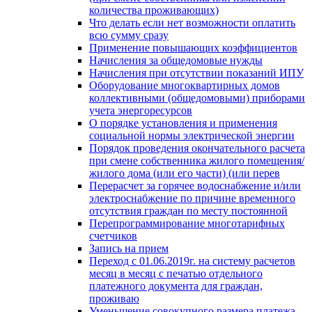
количества проживающих)
Что делать если нет возможности оплатить
всю сумму сразу
Применение повышающих коэффициентов
Начисления за общедомовые нужды
Начисления при отсутствии показаний ИПУ
Оборудование многоквартирных домов
коллективными (общедомовыми) приборами
учета энергоресурсов
О порядке установления и применения
социальной нормы электрической энергии
Порядок проведения окончательного расчета
при смене собственника жилого помещения/
жилого дома (или его части) (или перев
Перерасчет за горячее водоснабжение и/или
электроснабжение по причине временного
отсутствия граждан по месту постоянной
Перепрограммирование многотарифных
счетчиков
Запись на прием
Переход с 01.06.2019г. на систему расчетов
месяц в месяц с печатью отдельного
платежного документа для граждан,
проживаю
Уменьшение совокупного размера платежа