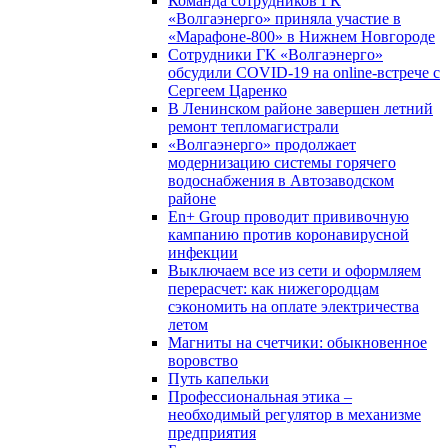
Команда сотрудников ГК
«Волгаэнерго» приняла участие в
«Марафоне-800» в Нижнем Новгороде
Сотрудники ГК «Волгаэнерго»
обсудили COVID-19 на online-встрече с
Сергеем Царенко
В Ленинском районе завершен летний
ремонт тепломагистрали
«Волгаэнерго» продолжает
модернизацию системы горячего
водоснабжения в Автозаводском
районе
En+ Group проводит прививочную
кампанию против коронавирусной
инфекции
Выключаем все из сети и оформляем
перерасчет: как нижегородцам
сэкономить на оплате электричества
летом
Магниты на счетчики: обыкновенное
воровство
Путь капельки
Профессиональная этика –
необходимый регулятор в механизме
предприятия