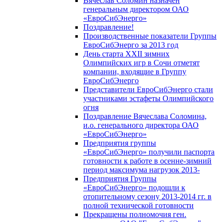
Вячеслав Соломин назначен
генеральным директором ОАО
«ЕвроСибЭнерго»
Поздравление!
Производственные показатели Группы
ЕвроСибЭнерго за 2013 год
День старта XXII зимних
Олимпийских игр в Сочи отметят
компании, входящие в Группу
ЕвроСибЭнерго
Представители ЕвроСибЭнерго стали
участниками эстафеты Олимпийского
огня
Поздравление Вячеслава Соломина,
и.о. генерального директора ОАО
«ЕвроСибЭнерго»
Предприятия группы
«ЕвроСибЭнерго» получили паспорта
готовности к работе в осенне-зимний
период максимума нагрузок 2013-
Предприятия Группы
«ЕвроСибЭнерго» подошли к
отопительному сезону 2013-2014 гг. в
полной технической готовности
Прекращены полномочия ген.