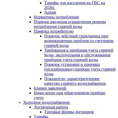
Тарифы для населения на ГВС на
2026г.
Архив
Нормативы потребления
Порядок введения ограничения режима
потребления горячей воды
Памятка потребителю
Порядок действий гражданина при
возникновении проблем со счетчиком
горячей воды
Требования к приборам учета горячей
воды, эксплуатация и обслуживание
приборов учета горячей воды
Порядок установки и приемки
(опломбировки) прибора учета горячей
воды
Показатели, характеризующие
качество горячего водоснабжения
Бланки заявлений
Начисление при общедомовом приборе
учета
Холодное водоснабжение
Договорная работа
Типовые формы договоров
Тарифы