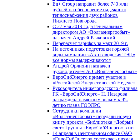
En+ Group направит более 740 млн
рублей на обеспечение надежного
теплоснабжения двух районов
Нижнего Новгорода
С 27 мая 2019 года Генеральным
директором АО «Волгаэнергосбыт»
назначен Андрей Рачковский.
Перерасчет тарифов за март 2019 г.
На источниках подготовки горячей
воды компании «Автозаводская ТЭЦ»
все нормы выдерживаются
Андрей Орлихин назначен
руководителем АО «Волгаэнергосбыт»
ЕвроСибЭнерго примет участие в
«Российской Энергетической Неделе»
Руководитель нижегородского филиала
ГК «ЕвроСибЭнерго» Н. Назарова
награждена памятным знаком к 95-
летию плана ГОЭЛРО
Сотрудники компании
«Волгаэнергосбыт» передали новую
книгу проекта «Библиотека «Добрый
свет» Группы «ЕвроСибЭнерго» в ни
14 апреля в центральном офисе ОАО
«ЕвроСибЭнерго» состоялась прямая