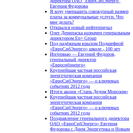
директора ОАО "ЕвроСибЭнерго"
Евгения Федорова
Я хочу уменьшить совокупный размер
платы за коммунальные услуги. Что
мне делать?
Открылся новый нефтепричал
Олег Дерипаска назначен генеральным
директором En+ Group
Под надёжным крылом Подшефной
«ЕвроСибЭнерго» школе - 100 лет
Интервью — Евгений Федоров,
генеральный директор
«Евросибэнерго»
Крупнейшая частная российская
энергетическая компания
«ЕвроСибЭнерго» — о ключевых
событиях 2012 года
Итоги акции «Стань Дедом Морозом»
Крупнейшая частная российская
энергетическая компания
«ЕвроСибЭнерго» — о ключевых
событиях 2012 года
Поздравление генерального директора
ОАО «ЕвроСибЭнерго» Евгения
Федорова с Днем Энергетика и Новым