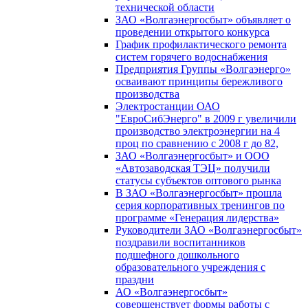
технической области
ЗАО «Волгаэнергосбыт» объявляет о
проведении открытого конкурса
График профилактического ремонта
систем горячего водоснабжения
Предприятия Группы «Волгаэнерго»
осваивают принципы бережливого
производства
Электростанции ОАО
"ЕвроСибЭнерго" в 2009 г увеличили
производство электроэнергии на 4
проц по сравнению с 2008 г до 82,
ЗАО «Волгаэнергосбыт» и ООО
«Автозаводская ТЭЦ» получили
статусы субъектов оптового рынка
В ЗАО «Волгаэнергосбыт» прошла
серия корпоративных тренингов по
программе «Генерация лидерства»
Руководители ЗАО «Волгаэнергосбыт»
поздравили воспитанников
подшефного дошкольного
образовательного учреждения с
праздни
АО «Волгаэнергосбыт»
совершенствует формы работы с