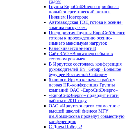
годом
Группа ЕвроСибЭнерго приобрела
новый энергетический актив в
Нижнем Новгороде
Автозаводская ТЭЦ готова к осенне-
зимним нагрузкам.
Предприятия Группы ЕвроСибЭнерго
готовы к прохождению осенне-
зимнего максимума нагрузок
Разыскивается энергия!
Сайт ЗАО «Волгаэнергосбыт» в
тестовом режиме»
В Иркутске состоялась конференция
руководителей En+ Group «Большое
будущее Восточной Сибири»
6 июня в Иркутске начала работу
первая HR–конференция Группы
компаний ОАО «ЕвроСибЭнерго»
«ЕвроСибЭнерго» подводит итоги
работы в 2011 году
ОАО «Иркутскэнерго» совместно с
высшей школой бизнеса МГУ
им.Ломоносова проведут совместную
конференцию
С Днем Победы!