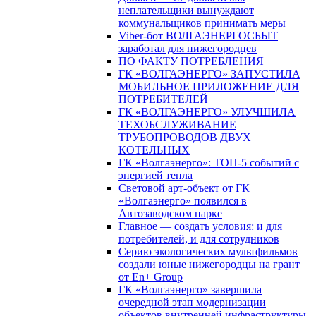
неплательщики вынуждают
коммунальщиков принимать меры
Viber-бот ВОЛГАЭНЕРГОСБЫТ
заработал для нижегородцев
ПО ФАКТУ ПОТРЕБЛЕНИЯ
ГК «ВОЛГАЭНЕРГО» ЗАПУСТИЛА
МОБИЛЬНОЕ ПРИЛОЖЕНИЕ ДЛЯ
ПОТРЕБИТЕЛЕЙ
ГК «ВОЛГАЭНЕРГО» УЛУЧШИЛА
ТЕХОБСЛУЖИВАНИЕ
ТРУБОПРОВОДОВ ДВУХ
КОТЕЛЬНЫХ
ГК «Волгаэнерго»: ТОП-5 событий с
энергией тепла
Световой арт-объект от ГК
«Волгаэнерго» появился в
Автозаводском парке
Главное — создать условия: и для
потребителей, и для сотрудников
Серию экологических мультфильмов
создали юные нижегородцы на грант
от En+ Group
ГК «Волгаэнерго» завершила
очередной этап модернизации
объектов внутренней инфраструктуры