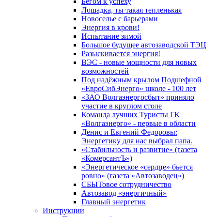
Бегом к успеху
Лошадка, ты такая тепленькая
Новоселье с барьерами
Энергия в крови!
Испытание зимой
Большое будущее автозаводской ТЭЦ
Разыскивается энергия!
ВЭС - новые мощности для новых
возможностей
Под надёжным крылом Подшефной
«ЕвроСибЭнерго» школе - 100 лет
«ЗАО Волгаэнергосбыт» приняло
участие в круглом столе
Команда лучших Туристы ГК
«Волгаэнерго» - первые в области
Денис и Евгений Федоровы:
Энергетику для нас выбрал папа.
«Стабильность и развитие» (газета
«КомерсантЪ»)
«Энергетическое «сердце» бьется
ровно» (газета «Автозаводец»)
СБЫТовое сотрудничество
Автозавод «энергичный»
Главный энергетик
Инструкции