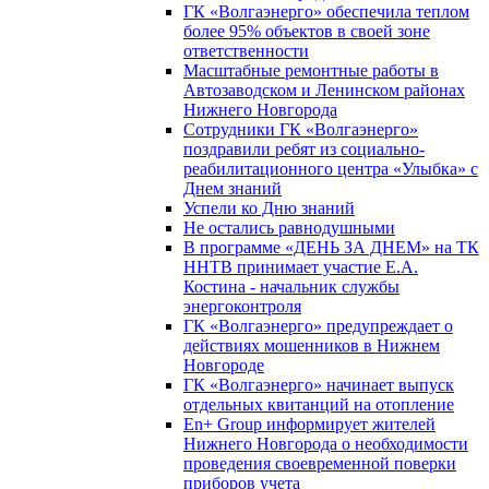
ГК «Волгаэнерго» обеспечила теплом
более 95% объектов в своей зоне
ответственности
Масштабные ремонтные работы в
Автозаводском и Ленинском районах
Нижнего Новгорода
Сотрудники ГК «Волгаэнерго»
поздравили ребят из социально-
реабилитационного центра «Улыбка» с
Днем знаний
Успели ко Дню знаний
Не остались равнодушными
В программе «ДЕНЬ ЗА ДНЕМ» на ТК
ННТВ принимает участие Е.А.
Костина - начальник службы
энергоконтроля
ГК «Волгаэнерго» предупреждает о
действиях мошенников в Нижнем
Новгороде
ГК «Волгаэнерго» начинает выпуск
отдельных квитанций на отопление
En+ Group информирует жителей
Нижнего Новгорода о необходимости
проведения своевременной поверки
приборов учета