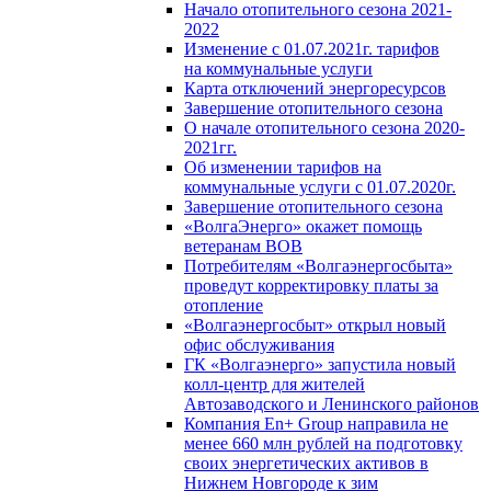
Начало отопительного сезона 2021-
2022
Изменение с 01.07.2021г. тарифов
на коммунальные услуги
Карта отключений энергоресурсов
Завершение отопительного сезона
О начале отопительного сезона 2020-
2021гг.
Об изменении тарифов на
коммунальные услуги с 01.07.2020г.
Завершение отопительного сезона
«ВолгаЭнерго» окажет помощь
ветеранам ВОВ
Потребителям «Волгаэнергосбыта»
проведут корректировку платы за
отопление
«Волгаэнергосбыт» открыл новый
офис обслуживания
ГК «Волгаэнерго» запустила новый
колл-центр для жителей
Автозаводского и Ленинского районов
Компания En+ Group направила не
менее 660 млн рублей на подготовку
своих энергетических активов в
Нижнем Новгороде к зим