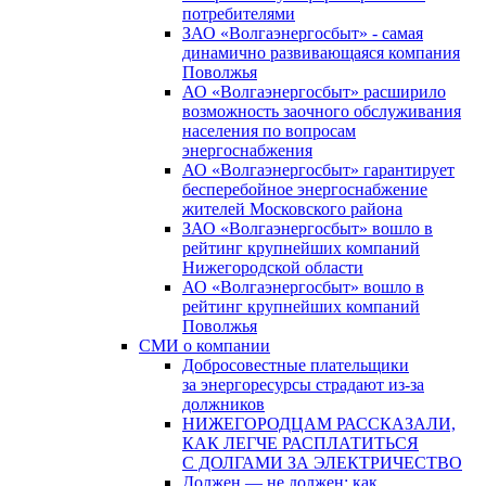
потребителями
ЗАО «Волгаэнергосбыт» - самая
динамично развивающаяся компания
Поволжья
АО «Волгаэнергосбыт» расширило
возможность заочного обслуживания
населения по вопросам
энергоснабжения
АО «Волгаэнергосбыт» гарантирует
бесперебойное энергоснабжение
жителей Московского района
ЗАО «Волгаэнергосбыт» вошло в
рейтинг крупнейших компаний
Нижегородской области
АО «Волгаэнергосбыт» вошло в
рейтинг крупнейших компаний
Поволжья
СМИ о компании
Добросовестные плательщики
за энергоресурсы страдают из-за
должников
НИЖЕГОРОДЦАМ РАССКАЗАЛИ,
КАК ЛЕГЧЕ РАСПЛАТИТЬСЯ
С ДОЛГАМИ ЗА ЭЛЕКТРИЧЕСТВО
Должен — не должен: как