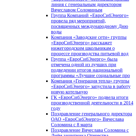
линия с генеральным директором
Вячеславом Соломиным
Группа Компаний «ЕвроСибЭнерго»
провела ряд мероприятий,
посвященных международному Дню
воды
Компания «Заводские сети» группы
«ЕвроСибЭнерго» расскажет
нижегородским школьникам о
процессе производства питьевой вод
Группа «ЕвроСибЭнерго» была
отмечена одной из лучших при
подведении итогов национальной
программы «Лучшие социальные про
Компания «Генерация тепла» группы
«ЕвроСибЭнерго» запустила в работу
новую котельную
ГК «ЕвроСибЭнерго» подвела итоги
производственной деятельности в 2014
году
Поздравление генерального директора
ОАО «ЕвроСибЭнерго» Вячеслава
Соломина с 8 марта
Поздравление Вячеслава Соломина с
Днём защитника Отечества