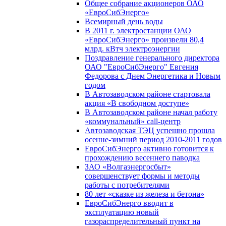
Общее собрание акционеров ОАО
«ЕвроСибЭнерго»
Всемирный день воды
В 2011 г. электростанции ОАО
«ЕвроСибЭнерго» произвели 80,4
млрд. кВтч электроэнергии
Поздравление генерального директора
ОАО "ЕвроСибЭнерго" Евгения
Федорова с Днем Энергетика и Новым
годом
В Автозаводском районе стартовала
акция «В свободном доступе»
В Автозаводском районе начал работу
«коммунальный» call-центр
Автозаводская ТЭЦ успешно прошла
осенне-зимний период 2010-2011 годов
ЕвроСибЭнерго активно готовится к
прохождению весеннего паводка
ЗАО «Волгаэнергосбыт»
совершенствует формы и методы
работы с потребителями
80 лет «сказке из железа и бетона»
ЕвроСибЭнерго вводит в
эксплуатацию новый
газораспределительный пункт на