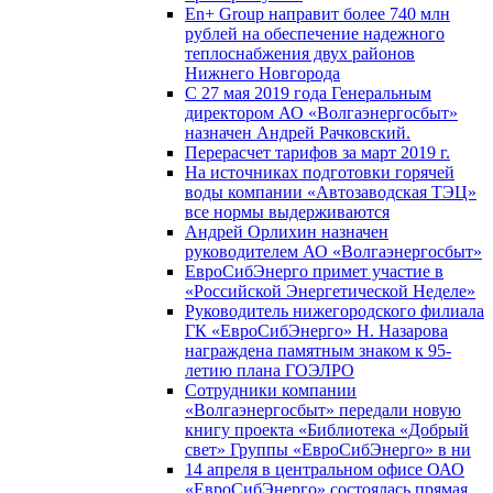
En+ Group направит более 740 млн
рублей на обеспечение надежного
теплоснабжения двух районов
Нижнего Новгорода
С 27 мая 2019 года Генеральным
директором АО «Волгаэнергосбыт»
назначен Андрей Рачковский.
Перерасчет тарифов за март 2019 г.
На источниках подготовки горячей
воды компании «Автозаводская ТЭЦ»
все нормы выдерживаются
Андрей Орлихин назначен
руководителем АО «Волгаэнергосбыт»
ЕвроСибЭнерго примет участие в
«Российской Энергетической Неделе»
Руководитель нижегородского филиала
ГК «ЕвроСибЭнерго» Н. Назарова
награждена памятным знаком к 95-
летию плана ГОЭЛРО
Сотрудники компании
«Волгаэнергосбыт» передали новую
книгу проекта «Библиотека «Добрый
свет» Группы «ЕвроСибЭнерго» в ни
14 апреля в центральном офисе ОАО
«ЕвроСибЭнерго» состоялась прямая