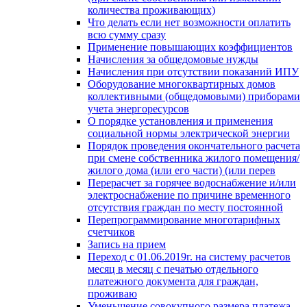
количества проживающих)
Что делать если нет возможности оплатить
всю сумму сразу
Применение повышающих коэффициентов
Начисления за общедомовые нужды
Начисления при отсутствии показаний ИПУ
Оборудование многоквартирных домов
коллективными (общедомовыми) приборами
учета энергоресурсов
О порядке установления и применения
социальной нормы электрической энергии
Порядок проведения окончательного расчета
при смене собственника жилого помещения/
жилого дома (или его части) (или перев
Перерасчет за горячее водоснабжение и/или
электроснабжение по причине временного
отсутствия граждан по месту постоянной
Перепрограммирование многотарифных
счетчиков
Запись на прием
Переход с 01.06.2019г. на систему расчетов
месяц в месяц с печатью отдельного
платежного документа для граждан,
проживаю
Уменьшение совокупного размера платежа