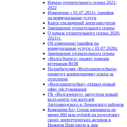
Начало отопительного сезона 2021-
2022
Изменение с 01.07.2021г. тарифов
на коммунальные услуги
Карта отключений энергоресурсов
Завершение отопительного сезона
О начале отопительного сезона 2020-
2021гг.
Об изменении тарифов на
коммунальные услуги с 01.07.2020г.
Завершение отопительного сезона
«ВолгаЭнерго» окажет помощь
ветеранам ВОВ
Потребителям «Волгаэнергосбыта»
проведут корректировку платы за
отопление
«Волгаэнергосбыт» открыл новый
офис обслуживания
ГК «Волгаэнерго» запустила новый
колл-центр для жителей
Автозаводского и Ленинского районов
Компания En+ Group направила не
менее 660 млн рублей на подготовку
своих энергетических активов в
Нижнем Новгороде к зим