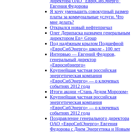
директора ОАО "ЕвроСибЭнерго"
Евгения Федорова
Я хочу уменьшить совокупный размер
платы за коммунальные услуги. Что
мне делать?
Открылся новый нефтепричал
Олег Дерипаска назначен генеральным
директором En+ Group
Под надёжным крылом Подшефной
«ЕвроСибЭнерго» школе - 100 лет
Интервью — Евгений Федоров,
генеральный директор
«Евросибэнерго»
Крупнейшая частная российская
энергетическая компания
«ЕвроСибЭнерго» — о ключевых
событиях 2012 года
Итоги акции «Стань Дедом Морозом»
Крупнейшая частная российская
энергетическая компания
«ЕвроСибЭнерго» — о ключевых
событиях 2012 года
Поздравление генерального директора
ОАО «ЕвроСибЭнерго» Евгения
Федорова с Днем Энергетика и Новым