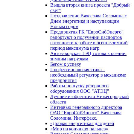
Вышла вторая книга проекта "Добрый
свет"
Поздравление Вячеслава Соломина с
Днем энергетика и наступающим
Новым годом
Предприятия ГК "ЕвроСибЭнерго"
рапортуют о получении паспортов
готовности к работе в осенне-зимний
период максимума нагр
Автозаводская ТЭЦ готова к осенне-
зимним нагрузкам
Бегом к успеху
Профессиональная этика –
необходимый регулятор в механизме
предприятия
Работы по пуску резервного
оборудования ООО "АТЭЦ"
Лучшие изобретатели Нижегородской
области
Интервью генерального директора
ОАО "ЕвроСибЭнеого" Вячеслава
Соломина, Интерфакс.
«Добрая энергетика» для детей
«Мир на кончиках пальцев»