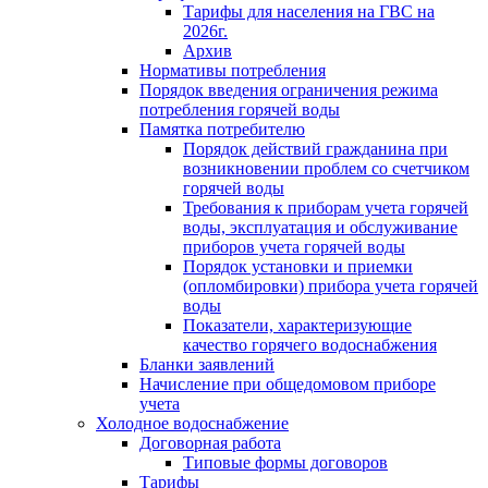
Тарифы для населения на ГВС на
2026г.
Архив
Нормативы потребления
Порядок введения ограничения режима
потребления горячей воды
Памятка потребителю
Порядок действий гражданина при
возникновении проблем со счетчиком
горячей воды
Требования к приборам учета горячей
воды, эксплуатация и обслуживание
приборов учета горячей воды
Порядок установки и приемки
(опломбировки) прибора учета горячей
воды
Показатели, характеризующие
качество горячего водоснабжения
Бланки заявлений
Начисление при общедомовом приборе
учета
Холодное водоснабжение
Договорная работа
Типовые формы договоров
Тарифы