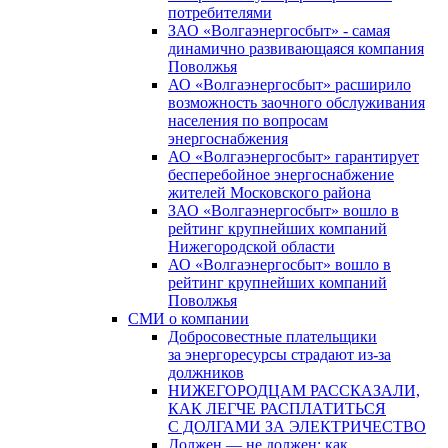
потребителями
ЗАО «Волгаэнергосбыт» - самая
динамично развивающаяся компания
Поволжья
АО «Волгаэнергосбыт» расширило
возможность заочного обслуживания
населения по вопросам
энергоснабжения
АО «Волгаэнергосбыт» гарантирует
бесперебойное энергоснабжение
жителей Московского района
ЗАО «Волгаэнергосбыт» вошло в
рейтинг крупнейших компаний
Нижегородской области
АО «Волгаэнергосбыт» вошло в
рейтинг крупнейших компаний
Поволжья
СМИ о компании
Добросовестные плательщики
за энергоресурсы страдают из-за
должников
НИЖЕГОРОДЦАМ РАССКАЗАЛИ,
КАК ЛЕГЧЕ РАСПЛАТИТЬСЯ
С ДОЛГАМИ ЗА ЭЛЕКТРИЧЕСТВО
Должен — не должен: как