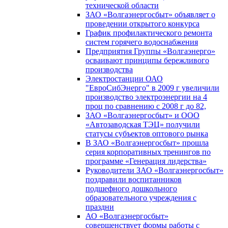
технической области
ЗАО «Волгаэнергосбыт» объявляет о
проведении открытого конкурса
График профилактического ремонта
систем горячего водоснабжения
Предприятия Группы «Волгаэнерго»
осваивают принципы бережливого
производства
Электростанции ОАО
"ЕвроСибЭнерго" в 2009 г увеличили
производство электроэнергии на 4
проц по сравнению с 2008 г до 82,
ЗАО «Волгаэнергосбыт» и ООО
«Автозаводская ТЭЦ» получили
статусы субъектов оптового рынка
В ЗАО «Волгаэнергосбыт» прошла
серия корпоративных тренингов по
программе «Генерация лидерства»
Руководители ЗАО «Волгаэнергосбыт»
поздравили воспитанников
подшефного дошкольного
образовательного учреждения с
праздни
АО «Волгаэнергосбыт»
совершенствует формы работы с