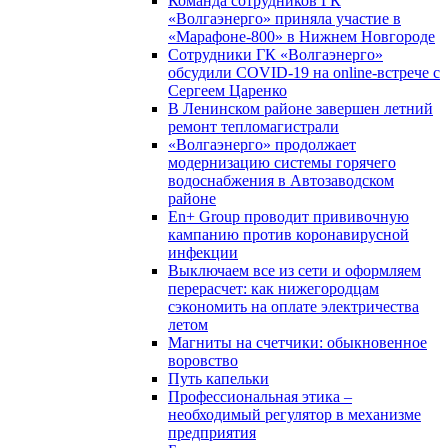
Команда сотрудников ГК
«Волгаэнерго» приняла участие в
«Марафоне-800» в Нижнем Новгороде
Сотрудники ГК «Волгаэнерго»
обсудили COVID-19 на online-встрече с
Сергеем Царенко
В Ленинском районе завершен летний
ремонт тепломагистрали
«Волгаэнерго» продолжает
модернизацию системы горячего
водоснабжения в Автозаводском
районе
En+ Group проводит прививочную
кампанию против коронавирусной
инфекции
Выключаем все из сети и оформляем
перерасчет: как нижегородцам
сэкономить на оплате электричества
летом
Магниты на счетчики: обыкновенное
воровство
Путь капельки
Профессиональная этика –
необходимый регулятор в механизме
предприятия