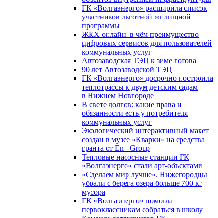
ГК «Волгаэнерго» расширила список
участников льготной жилищной
программы
ЖКХ онлайн: в чём преимущество
цифровых сервисов для пользователей
коммунальных услуг
Автозаводская ТЭЦ к зиме готова
90 лет Автозаводской ТЭЦ
ГК «Волгаэнерго» досрочно построила
теплотрассы к двум детским садам
в Нижнем Новгороде
В свете долгов: какие права и
обязанности есть у потребителя
коммунальных услуг
Экологический интерактивный макет
создан в музее «Кварки» на средства
гранта от En+ Group
Тепловые насосные станции ГК
«Волгаэнерго» стали арт-объектами
«Сделаем мир лучше». Нижегородцы
убрали с берега озера больше 700 кг
мусора
ГК «Волгаэнерго» помогла
первоклассникам собраться в школу