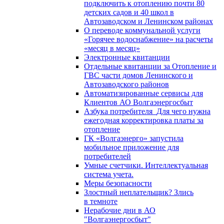
подключить к отоплению почти 80
детских садов и 40 школ в
Автозаводском и Ленинском районах
О переводе коммунальной услуги
«Горячее водоснабжение» на расчеты
«месяц в месяц»
Электронные квитанции
Отдельные квитанции за Отопление и
ГВС части домов Ленинского и
Автозаводского районов
Автоматизированные сервисы для
Клиентов АО Волгаэнергосбыт
Азбука потребителя_Для чего нужна
ежегодная корректировка платы за
отопление
ГК «Волгаэнерго» запустила
мобильное приложение для
потребителей
Умные счетчики. Интеллектуальная
система учета.
Меры безопасности
Злостный неплательщик? Злись
в темноте
Нерабочие дни в АО
"Волгаэнергосбыт"