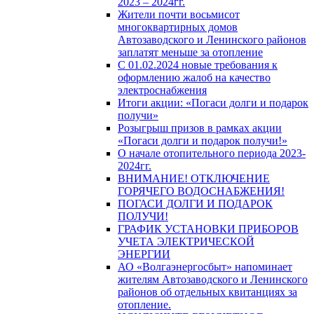
2023 – 2024гг.
Жители почти восьмисот
многоквартирных домов
Автозаводского и Ленинского районов
заплатят меньше за отопление
С 01.02.2024 новые требования к
оформлению жалоб на качество
электроснабжения
Итоги акции: «Погаси долги и подарок
получи»
Розыгрыш призов в рамках акции
«Погаси долги и подарок получи!»
О начале отопительного периода 2023-
2024гг.
ВНИМАНИЕ! ОТКЛЮЧЕНИЕ
ГОРЯЧЕГО ВОДОСНАБЖЕНИЯ!
ПОГАСИ ДОЛГИ И ПОДАРОК
ПОЛУЧИ!
ГРАФИК УСТАНОВКИ ПРИБОРОВ
УЧЕТА ЭЛЕКТРИЧЕСКОЙ
ЭНЕРГИИ
АО «Волгаэнергосбыт» напоминает
жителям Автозаводского и Ленинского
районов об отдельных квитанциях за
отопление.