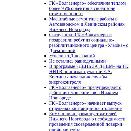
ГК «Волгаэнерго» обеспечила теплом
более 95% объектов в своей зоне
ответственности
Масштабные ремонтные работы в
Автозаводском и Ленинском районах
Нижнего Новгорода
Сотрудники ГК «Волгаэнерго»
поздравили ребят из социально-
реабилитационного центра «Улыбка» с
Днем знаний
Успели ко Дню знаний
Не остались равнодушными
В программе «ДЕНЬ ЗА ДНЕМ» на ТК
ННТВ принимает участие Е.А.
Костина - начальник службы
энергоконтроля
ГК «Волгаэнерго» предупреждает о
действиях мошенников в Нижнем
Новгороде
ГК «Волгаэнерго» начинает выпуск
отдельных квитанций на отопление
En+ Group информирует жителей
Нижнего Новгорода о необходимости
проведения своевременной поверки
приборов учета