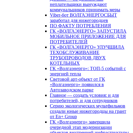
неплательщики вынуждают
коммунальщиков принимать меры
Viber-бот ВОЛГАЭНЕРГОСБЫТ
заработал для нижегородцев
ПО ФАКТУ ПОТРЕБЛЕНИЯ
ГК «ВОЛГАЭНЕРГО» ЗАПУСТИЛА
МОБИЛЬНОЕ ПРИЛОЖЕНИЕ ДЛЯ
ПОТРЕБИТЕЛЕЙ
ГК «ВОЛГАЭНЕРГО» УЛУЧШИЛА
ТЕХОБСЛУЖИВАНИЕ
ТРУБОПРОВОДОВ ДВУХ
КОТЕЛЬНЫХ
ГК «Волгаэнерго»: ТОП-5 событий с
энергией тепла
Световой арт-объект от ГК
«Волгаэнерго» появился в
Автозаводском парке
Главное — создать условия: и для
потребителей, и для сотрудников
Серию экологических мультфильмов
создали юные нижегородцы на грант
от En+ Group
ГК «Волгаэнерго» завершила
очередной этап модернизации
объектов внутренней инфраструктуры