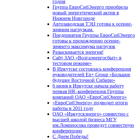
годом
Группа ЕвроСибЭнерго приобрела
новый энергетический актив в
Нижнем Новгороде
Автозаводская ТЭЦ готова к осенне-
зимним нагрузкам.
Предприятия Группы ЕвроСибЭнерго
готовы к прохождению осенне-
зимнего максимума нагрузок
Разыскивается энергия!
Сайт ЗАО «Волгаэнергосбыт» в
тестовом режиме»
В Иркутске состоялась конференция
руководителей En+ Group «Большое
будущее Восточной Сибири»
6 июня в Иркутске начала работу
первая HR–конференция Группы
компаний ОАО «ЕвроСибЭнерго»
«ЕвроСибЭнерго» подводит итоги
работы в 2011 году
ОАО «Иркутскэнерго» совместно с
высшей школой бизнеса МГУ
им.Ломоносова проведут совместную
конференцию
С Днем Победы!