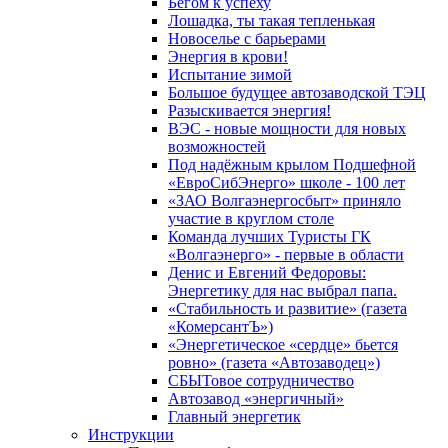
Бегом к успеху
Лошадка, ты такая тепленькая
Новоселье с барьерами
Энергия в крови!
Испытание зимой
Большое будущее автозаводской ТЭЦ
Разыскивается энергия!
ВЭС - новые мощности для новых
возможностей
Под надёжным крылом Подшефной
«ЕвроСибЭнерго» школе - 100 лет
«ЗАО Волгаэнергосбыт» приняло
участие в круглом столе
Команда лучших Туристы ГК
«Волгаэнерго» - первые в области
Денис и Евгений Федоровы:
Энергетику для нас выбрал папа.
«Стабильность и развитие» (газета
«КомерсантЪ»)
«Энергетическое «сердце» бьется
ровно» (газета «Автозаводец»)
СБЫТовое сотрудничество
Автозавод «энергичный»
Главный энергетик
Инструкции