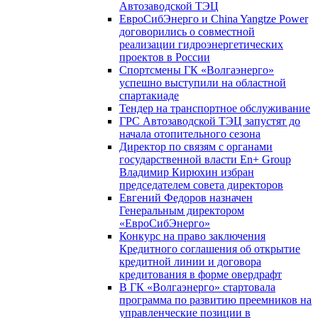
Автозаводской ТЭЦ
ЕвроСибЭнерго и China Yangtze Power
договорились о совместной
реализации гидроэнергетических
проектов в России
Спортсмены ГК «Волгаэнерго»
успешно выступили на областной
спартакиаде
Тендер на транспортное обслуживание
ГРС Автозаводской ТЭЦ запустят до
начала отопительного сезона
Директор по связям с органами
государственной власти En+ Group
Владимир Кирюхин избран
председателем совета директоров
Евгений Федоров назначен
Генеральным директором
«ЕвроСибЭнерго»
Конкурс на право заключения
Кредитного соглашения об открытие
кредитной линии и договора
кредитования в форме овердрафт
В ГК «Волгаэнерго» стартовала
программа по развитию преемников на
управленческие позиции в