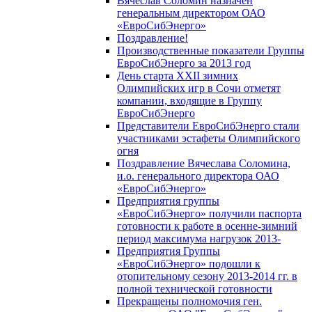
Вячеслав Соломин назначен
генеральным директором ОАО
«ЕвроСибЭнерго»
Поздравление!
Производственные показатели Группы
ЕвроСибЭнерго за 2013 год
День старта XXII зимних
Олимпийских игр в Сочи отметят
компании, входящие в Группу
ЕвроСибЭнерго
Представители ЕвроСибЭнерго стали
участниками эстафеты Олимпийского
огня
Поздравление Вячеслава Соломина,
и.о. генерального директора ОАО
«ЕвроСибЭнерго»
Предприятия группы
«ЕвроСибЭнерго» получили паспорта
готовности к работе в осенне-зимний
период максимума нагрузок 2013-
Предприятия Группы
«ЕвроСибЭнерго» подошли к
отопительному сезону 2013-2014 гг. в
полной технической готовности
Прекращены полномочия ген.