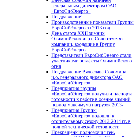
Вячеслав Соломин назначен
генеральным директором ОАО
«ЕвроСибЭнерго»
Поздравление!
Производственные показатели Группы
ЕвроСибЭнерго за 2013 год
День старта XXII зимних
Олимпийских игр в Сочи отметят
компании, входящие в Группу
ЕвроСибЭнерго
Представители ЕвроСибЭнерго стали
участниками эстафеты Олимпийского
огня
Поздравление Вячеслава Соломина,
и.о. генерального директора ОАО
«ЕвроСибЭнерго»
Предприятия группы
«ЕвроСибЭнерго» получили паспорта
готовности к работе в осенне-зимний
период максимума нагрузок 2013-
Предприятия Группы
«ЕвроСибЭнерго» подошли к
отопительному сезону 2013-2014 гг. в
полной технической готовности
Прекращены полномочия ген.