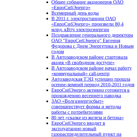
Общее собрание акционеров ОАО
«ЕвроСибЭнерго»
Всемирный день воды
В 2011 г. электростанции ОАО
«ЕвроСибЭнерго» произвели 80,4
млрд. кВтч электроэнергии
Поздравление генерального директора
ОАО "ЕвроСибЭнерго" Евгения
Федорова с Днем Энергетика и Новым
годом
В Автозаводском районе стартовала
акция «В свободном доступе»
В Автозаводском районе начал работу
«коммунальный» call-центр
Автозаводская ТЭЦ успешно прошла
осенне-зимний период 2010-2011 годов
ЕвроСибЭнерго активно готовится к
прохождению весеннего паводка
ЗАО «Волгаэнергосбыт»
совершенствует формы и методы
работы с потребителями
80 лет «сказке из железа и бетона»
ЕвроСибЭнерго вводит в
эксплуатацию новый
газораспределительный пункт на