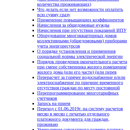
количества проживающих)
Что делать если нет возможности оплатить
всю сумму сразу
Применение повышающих коэффициентов
Начисления за общедомовые нужды
Начисления при отсутствии показаний ИПУ
Оборудование многоквартирных домов
коллективными (общедомовыми) приборами
учета энергоресурсов
О порядке установления и применения
социальной нормы электрической энергии
Порядок проведения окончательного расчета
при смене собственника жилого помещения/
жилого дома (или его части) (или перев
Перерасчет за горячее водоснабжение и/или
электроснабжение по причине временного
отсутствия граждан по месту постоянной
Перепрограммирование многотарифных
счетчиков
Запись на прием
Переход с 01.06.2019г. на систему расчетов
месяц в месяц с печатью отдельного
платежного документа для граждан,
проживаю
Уменьшение совокупного размера платежа