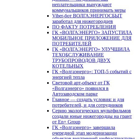
неплательщики вынуждают
коммунальщиков принимать меры
Viber-бот ВОЛГАЭНЕРГОСБЫТ
заработал для нижегородцев
ПО ФАКТУ ПОТРЕБЛЕНИЯ
ГК «ВОЛГАЭНЕРГО» ЗАПУСТИЛА
МОБИЛЬНОЕ ПРИЛОЖЕНИЕ ДЛЯ
ПОТРЕБИТЕЛЕЙ
ГК «ВОЛГАЭНЕРГО» УЛУЧШИЛА
ТЕХОБСЛУЖИВАНИЕ
ТРУБОПРОВОДОВ ДВУХ
КОТЕЛЬНЫХ
ГК «Волгаэнерго»: ТОП-5 событий с
энергией тепла
Световой арт-объект от ГК
«Волгаэнерго» появился в
Автозаводском парке
Главное — создать условия: и для
потребителей, и для сотрудников
Серию экологических мультфильмов
создали юные нижегородцы на грант
от En+ Group
ГК «Волгаэнерго» завершила
очередной этап модернизации
объектов внутренней инфраструктуры