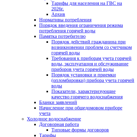
Тарифы для населения на ГВС на
2026г.
Архив
Нормативы потребления
Порядок введения ограничения режима
потребления горячей воды
Памятка потребителю
Порядок действий гражданина при
возникновении проблем со счетчиком
горячей воды
Требования к приборам учета горячей
воды, эксплуатация и обслуживание
приборов учета горячей воды
Порядок установки и приемки
(опломбировки) прибора учета горячей
воды
Показатели, характеризующие
качество горячего водоснабжения
Бланки заявлений
Начисление при общедомовом приборе
учета
Холодное водоснабжение
Договорная работа
Типовые формы договоров
Тарифы