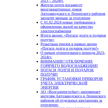
2023 – 2024гг.
Жители почти восьмисот
многоквартирных домов
Автозаводского и Ленинского районов
заплатят меньше за отопление
С 01.02.2024 новые требования к
оформлению жалоб на качество
электроснабжения
Итоги акции: «Погаси долги и подарок
получи»
Розыгрыш призов в рамках акции
«Погаси долги и подарок получи!»
О начале отопительного периода 2023-
2024гг.
ВНИМАНИЕ! ОТКЛЮЧЕНИЕ
ГОРЯЧЕГО ВОДОСНАБЖЕНИЯ!
ПОГАСИ ДОЛГИ И ПОДАРОК
ПОЛУЧИ!
ГРАФИК УСТАНОВКИ ПРИБОРОВ
УЧЕТА ЭЛЕКТРИЧЕСКОЙ
ЭНЕРГИИ
АО «Волгаэнергосбыт» напоминает
жителям Автозаводского и Ленинского
районов об отдельных квитанциях за
отопление.