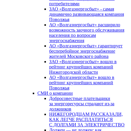
потребителями
ЗАО «Волгаэнергосбыт» - самая
динамично развивающаяся компания
Поволжья
АО «Волгаэнергосбыт» расширило
возможность заочного обслуживания
населения по вопросам
энергоснабжения
АО «Волгаэнергосбыт» гарантирует
бесперебойное энергоснабжение
жителей Московского района
ЗАО «Волгаэнергосбыт» вошло в
рейтинг крупнейших компаний
Нижегородской области
АО «Волгаэнергосбыт» вошло в
рейтинг крупнейших компаний
Поволжья
СМИ о компании
Добросовестные плательщики
за энергоресурсы страдают из-за
должников
НИЖЕГОРОДЦАМ РАССКАЗАЛИ,
КАК ЛЕГЧЕ РАСПЛАТИТЬСЯ
С ДОЛГАМИ ЗА ЭЛЕКТРИЧЕСТВО
Должен — не должен: как