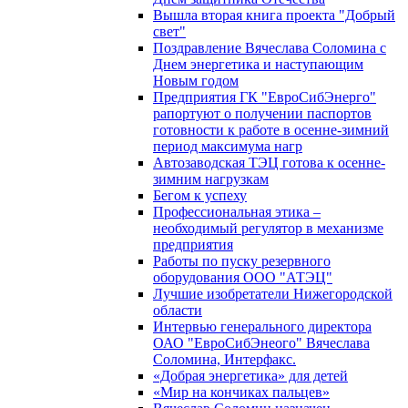
Вышла вторая книга проекта "Добрый
свет"
Поздравление Вячеслава Соломина с
Днем энергетика и наступающим
Новым годом
Предприятия ГК "ЕвроСибЭнерго"
рапортуют о получении паспортов
готовности к работе в осенне-зимний
период максимума нагр
Автозаводская ТЭЦ готова к осенне-
зимним нагрузкам
Бегом к успеху
Профессиональная этика –
необходимый регулятор в механизме
предприятия
Работы по пуску резервного
оборудования ООО "АТЭЦ"
Лучшие изобретатели Нижегородской
области
Интервью генерального директора
ОАО "ЕвроСибЭнеого" Вячеслава
Соломина, Интерфакс.
«Добрая энергетика» для детей
«Мир на кончиках пальцев»