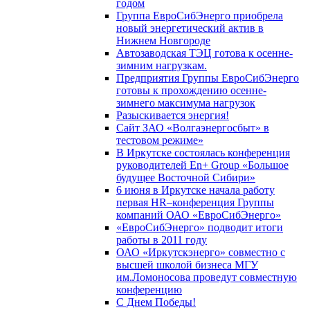
годом
Группа ЕвроСибЭнерго приобрела
новый энергетический актив в
Нижнем Новгороде
Автозаводская ТЭЦ готова к осенне-
зимним нагрузкам.
Предприятия Группы ЕвроСибЭнерго
готовы к прохождению осенне-
зимнего максимума нагрузок
Разыскивается энергия!
Сайт ЗАО «Волгаэнергосбыт» в
тестовом режиме»
В Иркутске состоялась конференция
руководителей En+ Group «Большое
будущее Восточной Сибири»
6 июня в Иркутске начала работу
первая HR–конференция Группы
компаний ОАО «ЕвроСибЭнерго»
«ЕвроСибЭнерго» подводит итоги
работы в 2011 году
ОАО «Иркутскэнерго» совместно с
высшей школой бизнеса МГУ
им.Ломоносова проведут совместную
конференцию
С Днем Победы!