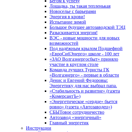
Бегом к успеху
Лошадка, ты такая тепленькая
Новоселье с барьерами
Энергия в крови!
Испытание зимой
Большое будущее автозаводской ТЭЦ
Разыскивается энергия!
ВЭС - новые мощности для новых
возможностей
Под надёжным крылом Подшефной
«ЕвроСибЭнерго» школе - 100 лет
«ЗАО Волгаэнергосбыт» приняло
участие в круглом столе
Команда лучших Туристы ГК
«Волгаэнерго» - первые в области
Денис и Евгений Федоровы:
Энергетику для нас выбрал папа.
«Стабильность и развитие» (газета
«КомерсантЪ»)
«Энергетическое «сердце» бьется
ровно» (газета «Автозаводец»)
СБЫТовое сотрудничество
Автозавод «энергичный»
Главный энергетик
Инструкции