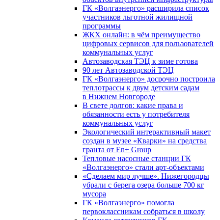
ГК «Волгаэнерго» расширила список
участников льготной жилищной
программы
ЖКХ онлайн: в чём преимущество
цифровых сервисов для пользователей
коммунальных услуг
Автозаводская ТЭЦ к зиме готова
90 лет Автозаводской ТЭЦ
ГК «Волгаэнерго» досрочно построила
теплотрассы к двум детским садам
в Нижнем Новгороде
В свете долгов: какие права и
обязанности есть у потребителя
коммунальных услуг
Экологический интерактивный макет
создан в музее «Кварки» на средства
гранта от En+ Group
Тепловые насосные станции ГК
«Волгаэнерго» стали арт-объектами
«Сделаем мир лучше». Нижегородцы
убрали с берега озера больше 700 кг
мусора
ГК «Волгаэнерго» помогла
первоклассникам собраться в школу