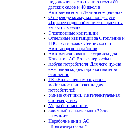
подключить к отоплению почти 80
детских садов и 40 школ в
Автозаводском и Ленинском районах
О переводе коммунальной услуги
«Горячее водоснабжение» на расчеты
«месяц в месяц»
Электронные квитанции
Отдельные квитанции за Отопление и
ГВС части домов Ленинского и
Автозаводского районов
Автоматизированные сервисы для
Клиентов АО Волгаэнергосбыт
Азбука потребителя_Для чего нужна
ежегодная корректировка платы за
отопление
ГК «Волгаэнерго» запустила
мобильное приложение для
потребителей
Умные счетчики. Интеллектуальная
система учета.
Меры безопасности
Злостный неплательщик? Злись
в темноте
Нерабочие дни в АО
"Волгаэнергосбыт"