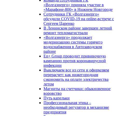
Команда сотрудников ГК
«Волгаэнерго» приняла участие в
«Марафоне-800» в Нижнем Новгороде
Сотрудники ГК «Волгаэнерго»
обсудили COVID-19 на online-встрече с
Сергеем Царенко
В Ленинском районе завершен летний
ремонт тепломагистрали
«Волгаэнерго» продолжает
модернизацию системы горячего
водоснабжения в Автозаводском
районе
En+ Group проводит прививочную
кампанию против коронавирусной
инфекции
Выключаем все из сети и оформляем
перерасчет: как нижегородцам
сэкономить на оплате электричества
летом
Магниты на счетчики: обыкновенное
воровство
Путь капельки
Профессиональная этика –
необходимый регулятор в механизме
предприятия