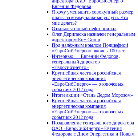
директора ОАО "ЕвроСибЭнерго"
Евгения Федорова
Я хочу уменьшить совокупный размер
платы за коммунальные услуги. Что
мне делать?
Открылся новый нефтепричал
Олег Дерипаска назначен генеральным
директором En+ Group
Под надёжным крылом Подшефной
«ЕвроСибЭнерго» школе - 100 лет
Интервью — Евгений Федоров,
генеральный директор
«Евросибэнерго»
Крупнейшая частная российская
энергетическая компания
«ЕвроСибЭнерго» — о ключевых
событиях 2012 года
Итоги акции «Стань Дедом Морозом»
Крупнейшая частная российская
энергетическая компания
«ЕвроСибЭнерго» — о ключевых
событиях 2012 года
Поздравление генерального директора
ОАО «ЕвроСибЭнерго» Евгения
Федорова с Днем Энергетика и Новым