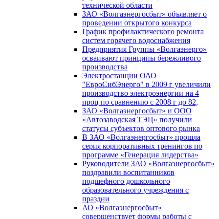
технической области
ЗАО «Волгаэнергосбыт» объявляет о
проведении открытого конкурса
График профилактического ремонта
систем горячего водоснабжения
Предприятия Группы «Волгаэнерго»
осваивают принципы бережливого
производства
Электростанции ОАО
"ЕвроСибЭнерго" в 2009 г увеличили
производство электроэнергии на 4
проц по сравнению с 2008 г до 82,
ЗАО «Волгаэнергосбыт» и ООО
«Автозаводская ТЭЦ» получили
статусы субъектов оптового рынка
В ЗАО «Волгаэнергосбыт» прошла
серия корпоративных тренингов по
программе «Генерация лидерства»
Руководители ЗАО «Волгаэнергосбыт»
поздравили воспитанников
подшефного дошкольного
образовательного учреждения с
праздни
АО «Волгаэнергосбыт»
совершенствует формы работы с