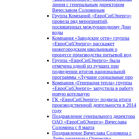
линия с генеральным директором
Вячеславом Соломиным
Группа Компаний «ЕвроСибЭнерго»
провела ряд мероприятий,
посвященных международному Дню
воды
Компания «Заводские сети» группы
«ЕвроСибЭнерго» расскажет
нижегородским школьникам о
процессе производства питьевой вод
Группа «ЕвроСибЭнерго» была
отмечена одной из лучших при
подведении итогов национальной
программы «Лучшие социальные про
Компания «Генерация тепла» группы
«ЕвроСибЭнерго» запустила в работу
новую котельную
ГК «ЕвроСибЭнерго» подвела итоги
производственной деятельности в 2014
году
Поздравление генерального директора
ОАО «ЕвроСибЭнерго» Вячеслава
Соломина с 8 марта
Поздравление Вячеслава Соломина с
Днём защитника Отечества