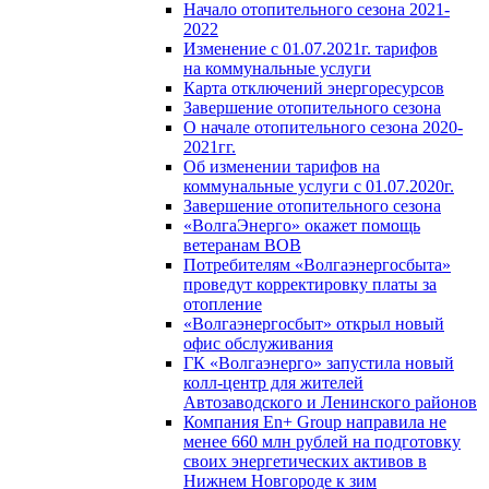
Начало отопительного сезона 2021-
2022
Изменение с 01.07.2021г. тарифов
на коммунальные услуги
Карта отключений энергоресурсов
Завершение отопительного сезона
О начале отопительного сезона 2020-
2021гг.
Об изменении тарифов на
коммунальные услуги с 01.07.2020г.
Завершение отопительного сезона
«ВолгаЭнерго» окажет помощь
ветеранам ВОВ
Потребителям «Волгаэнергосбыта»
проведут корректировку платы за
отопление
«Волгаэнергосбыт» открыл новый
офис обслуживания
ГК «Волгаэнерго» запустила новый
колл-центр для жителей
Автозаводского и Ленинского районов
Компания En+ Group направила не
менее 660 млн рублей на подготовку
своих энергетических активов в
Нижнем Новгороде к зим