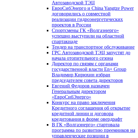
Автозаводской ТЭЦ
ЕвроСибЭнерго и China Yangtze Power
договорились о совместной
реализации гидроэнергетических
проектов в России
Спортсмены ГК «Волгаэнерго»
успешно выступили на областной
спартакиаде
Тендер на транспортное обслуживание
ГРС Автозаводской ТЭЦ запустят до
начала отопительного сезона
Директор по связям с органами
государственной власти En+ Group
Владимир Кирюхин избран
председателем совета директоров
Евгений Федоров назначен
Генеральным директором
«ЕвроСибЭнерго»
Конкурс на право заключения
Кредитного соглашения об открытие
кредитной линии и договора
кредитования в форме овердрафт
В ГК «Волгаэнерго» стартовала
программа по развитию преемников на
управленческие позиции в