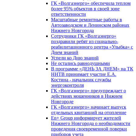
ГК «Волгаэнерго» обеспечила теплом
более 95% объектов в своей зоне
ответственности
Масштабные ремонтные работы в
Автозаводском и Ленинском районах
Нижнего Новгорода
Сотрудники ГК «Волгаэнерго»
поздравили ребят из социально-
реабилитационного центра «Улыбка» с
Днем знаний
Успели ко Дню знаний
Не остались равнодушными
В программе «ДЕНЬ ЗА ДНЕМ» на ТК
ННТВ принимает участие Е.А.
Костина - начальник службы
энергоконтроля
ГК «Волгаэнерго» предупреждает о
действиях мошенников в Нижнем
Новгороде
ГК «Волгаэнерго» начинает выпуск
отдельных квитанций на отопление
En+ Group информирует жителей
Нижнего Новгорода о необходимости
проведения своевременной поверки
приборов учета