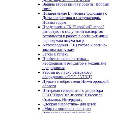
Вышла вторая книга проекта "Добрый
свет"
Поздравление Вячеслава Соломина с
Днем энергетика и наступающим
Новым годом
Предприятия ГК "ЕвроСибЭнерго"
рапортуют о получении паспортов
готовности к работе в осенне-зимний
период максимума нагр
Автозаводская ТЭЦ готова к осенне-
зимним нагрузкам
Бегом к успеху
Профессиональная этика –
необходимый регулятор в механизме
предприятия
Работы по пуску резервного
оборудования ООО "АТЭЦ"
Лучшие изобретатели Нижегородской
области
Интервью генерального директора
ОАО "ЕвроСибЭнеого" Вячеслава
Соломина, Интерфакс.
«Добрая энергетика» для детей
«Мир на кончиках пальцев»