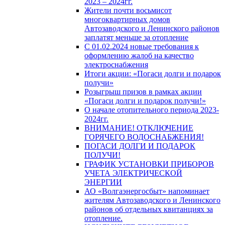
2023 – 2024гг.
Жители почти восьмисот
многоквартирных домов
Автозаводского и Ленинского районов
заплатят меньше за отопление
С 01.02.2024 новые требования к
оформлению жалоб на качество
электроснабжения
Итоги акции: «Погаси долги и подарок
получи»
Розыгрыш призов в рамках акции
«Погаси долги и подарок получи!»
О начале отопительного периода 2023-
2024гг.
ВНИМАНИЕ! ОТКЛЮЧЕНИЕ
ГОРЯЧЕГО ВОДОСНАБЖЕНИЯ!
ПОГАСИ ДОЛГИ И ПОДАРОК
ПОЛУЧИ!
ГРАФИК УСТАНОВКИ ПРИБОРОВ
УЧЕТА ЭЛЕКТРИЧЕСКОЙ
ЭНЕРГИИ
АО «Волгаэнергосбыт» напоминает
жителям Автозаводского и Ленинского
районов об отдельных квитанциях за
отопление.