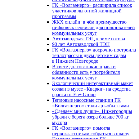
ГК «Волгаэнерго» расширила список
участников льготной жилищной
программы
ЖКХ онлайн: в чём преимущество
цифровых сервисов для пользователей
коммунальных услуг
Автозаводская ТЭЦ к зиме готова
90 лет Автозаводской ТЭЦ
ГК «Волгаэнерго» досрочно построила
теплотрассы к двум детским садам
в Нижнем Новгороде
В свете долгов: какие права и
обязанности есть у потребителя
коммунальных услуг
Экологический интерактивный макет
создан в музее «Кварки» на средства
гранта от En+ Group
Тепловые насосные станции ГК
«Волгаэнерго» стали арт-объектами
«Сделаем мир лучше». Нижегородцы
убрали с берега озера больше 700 кг
мусора
ГК «Волгаэнерго» помогла
первоклассникам собраться в школу