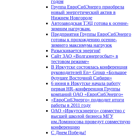
годом
Группа ЕвроСибЭнерго приобрела
новый энергетический актив в
Нижнем Новгороде
Автозаводская ТЭЦ готова к осенне-
зимним нагрузкам.
Предприятия Группы ЕвроСибЭнерго
готовы к прохождению осенне-
зимнего максимума нагрузок
Разыскивается энергия!
Сайт ЗАО «Волгаэнергосбыт» в
тестовом режиме»
В Иркутске состоялась конференция
руководителей En+ Group «Большое
будущее Восточной Сибири»
6 июня в Иркутске начала работу
первая HR–конференция Группы
компаний ОАО «ЕвроСибЭнерго»
«ЕвроСибЭнерго» подводит итоги
работы в 2011 году
ОАО «Иркутскэнерго» совместно с
высшей школой бизнеса МГУ
им.Ломоносова проведут совместную
конференцию
С Днем Победы!