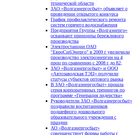
технической области
ЗАО «Волгаэнергосбыт» объявляет о
проведении открытого конкурса
График профилактического ремонта
систем горячего водоснабжения
Предприятия Группы «Волгаэнерго»
осваивают принципы бережливого
производства
Электростанции ОАО
"ЕвроСибЭнерго" в 2009 г увеличили
производство электроэнергии на 4
проц по сравнению с 2008 г до 82,
ЗАО «Волгаэнергосбыт» и ООО
«Автозаводская ТЭЦ» получили
статусы субъектов оптового рынка
В ЗАО «Волгаэнергосбыт» прошла
серия корпоративных тренингов по
программе «Генерация лидерства»
Руководители ЗАО «Волгаэнергосбыт»
поздравили воспитанников
подшефного дошкольного
образовательного учреждения с
праздни
АО «Волгаэнергосбыт»
совершенствует формы работы с