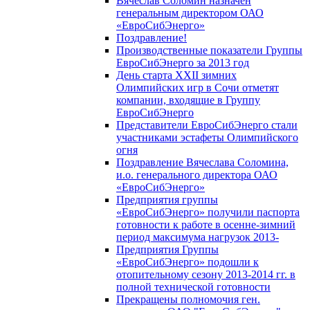
Вячеслав Соломин назначен
генеральным директором ОАО
«ЕвроСибЭнерго»
Поздравление!
Производственные показатели Группы
ЕвроСибЭнерго за 2013 год
День старта XXII зимних
Олимпийских игр в Сочи отметят
компании, входящие в Группу
ЕвроСибЭнерго
Представители ЕвроСибЭнерго стали
участниками эстафеты Олимпийского
огня
Поздравление Вячеслава Соломина,
и.о. генерального директора ОАО
«ЕвроСибЭнерго»
Предприятия группы
«ЕвроСибЭнерго» получили паспорта
готовности к работе в осенне-зимний
период максимума нагрузок 2013-
Предприятия Группы
«ЕвроСибЭнерго» подошли к
отопительному сезону 2013-2014 гг. в
полной технической готовности
Прекращены полномочия ген.