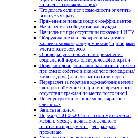
количества проживающих)
Что делать если нет возможности оплатить
всю сумму сразу
Применение повышающих коэффициентов
Начисления за общедомовые нужды
Начисления при отсутствии показаний ИПУ
Оборудование многоквартирных домов
коллективными (общедомовыми) приборами
учета энергоресурсов
О порядке установления и применения
социальной нормы электрической энергии
Порядок проведения окончательного расчета
при смене собственника жилого помещения/
жилого дома (или его части) (или перев
Перерасчет за горячее водоснабжение и/или
электроснабжение по причине временного
отсутствия граждан по месту постоянной
Перепрограммирование многотарифных
счетчиков
Запись на прием
Переход с 01.06.2019г. на систему расчетов
месяц в месяц с печатью отдельного
платежного документа для граждан,
проживаю
Уменьшение совокупного размера платежа