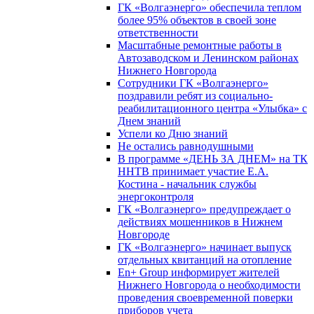
ГК «Волгаэнерго» обеспечила теплом
более 95% объектов в своей зоне
ответственности
Масштабные ремонтные работы в
Автозаводском и Ленинском районах
Нижнего Новгорода
Сотрудники ГК «Волгаэнерго»
поздравили ребят из социально-
реабилитационного центра «Улыбка» с
Днем знаний
Успели ко Дню знаний
Не остались равнодушными
В программе «ДЕНЬ ЗА ДНЕМ» на ТК
ННТВ принимает участие Е.А.
Костина - начальник службы
энергоконтроля
ГК «Волгаэнерго» предупреждает о
действиях мошенников в Нижнем
Новгороде
ГК «Волгаэнерго» начинает выпуск
отдельных квитанций на отопление
En+ Group информирует жителей
Нижнего Новгорода о необходимости
проведения своевременной поверки
приборов учета