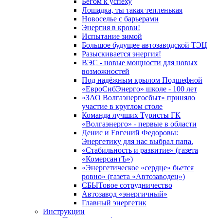
Бегом к успеху
Лошадка, ты такая тепленькая
Новоселье с барьерами
Энергия в крови!
Испытание зимой
Большое будущее автозаводской ТЭЦ
Разыскивается энергия!
ВЭС - новые мощности для новых
возможностей
Под надёжным крылом Подшефной
«ЕвроСибЭнерго» школе - 100 лет
«ЗАО Волгаэнергосбыт» приняло
участие в круглом столе
Команда лучших Туристы ГК
«Волгаэнерго» - первые в области
Денис и Евгений Федоровы:
Энергетику для нас выбрал папа.
«Стабильность и развитие» (газета
«КомерсантЪ»)
«Энергетическое «сердце» бьется
ровно» (газета «Автозаводец»)
СБЫТовое сотрудничество
Автозавод «энергичный»
Главный энергетик
Инструкции