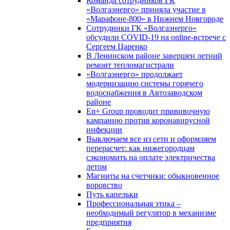
Команда сотрудников ГК
«Волгаэнерго» приняла участие в
«Марафоне-800» в Нижнем Новгороде
Сотрудники ГК «Волгаэнерго»
обсудили COVID-19 на online-встрече с
Сергеем Царенко
В Ленинском районе завершен летний
ремонт тепломагистрали
«Волгаэнерго» продолжает
модернизацию системы горячего
водоснабжения в Автозаводском
районе
En+ Group проводит прививочную
кампанию против коронавирусной
инфекции
Выключаем все из сети и оформляем
перерасчет: как нижегородцам
сэкономить на оплате электричества
летом
Магниты на счетчики: обыкновенное
воровство
Путь капельки
Профессиональная этика –
необходимый регулятор в механизме
предприятия