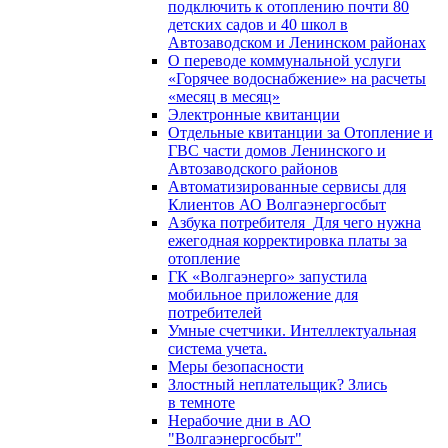
подключить к отоплению почти 80
детских садов и 40 школ в
Автозаводском и Ленинском районах
О переводе коммунальной услуги
«Горячее водоснабжение» на расчеты
«месяц в месяц»
Электронные квитанции
Отдельные квитанции за Отопление и
ГВС части домов Ленинского и
Автозаводского районов
Автоматизированные сервисы для
Клиентов АО Волгаэнергосбыт
Азбука потребителя_Для чего нужна
ежегодная корректировка платы за
отопление
ГК «Волгаэнерго» запустила
мобильное приложение для
потребителей
Умные счетчики. Интеллектуальная
система учета.
Меры безопасности
Злостный неплательщик? Злись
в темноте
Нерабочие дни в АО
"Волгаэнергосбыт"