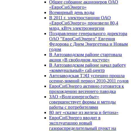
Общее собрание акционеров ОАО
«ЕвроСибЭнерго»
Всемирный день воды
В 2011 г. электростанции ОАО
«ЕвроСибЭнерго» произвели 80,4
млрд. кВтч электроэнергии
Поздравление генерального директора
ОАО "ЕвроСибЭнерго" Евгения
Федорова с Днем Энергетика и Новым
годом
В Автозаводском районе стартовала
акция «В свободном доступе»
В Автозаводском районе начал работу
«коммунальный» call-центр
Автозаводская ТЭЦ успешно прошла
осенне-зимний период 2010-2011 годов
ЕвроСибЭнерго активно готовится к
прохождению весеннего паводка
ЗАО «Волгаэнергосбыт»
совершенствует формы и методы
работы с потребителями
80 лет «сказке из железа и бетона»
ЕвроСибЭнерго вводит в
эксплуатацию новый
газораспределительный пункт на