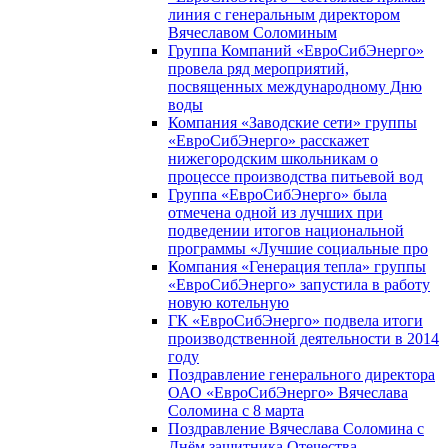
линия с генеральным директором
Вячеславом Соломиным
Группа Компаний «ЕвроСибЭнерго»
провела ряд мероприятий,
посвященных международному Дню
воды
Компания «Заводские сети» группы
«ЕвроСибЭнерго» расскажет
нижегородским школьникам о
процессе производства питьевой вод
Группа «ЕвроСибЭнерго» была
отмечена одной из лучших при
подведении итогов национальной
программы «Лучшие социальные про
Компания «Генерация тепла» группы
«ЕвроСибЭнерго» запустила в работу
новую котельную
ГК «ЕвроСибЭнерго» подвела итоги
производственной деятельности в 2014
году
Поздравление генерального директора
ОАО «ЕвроСибЭнерго» Вячеслава
Соломина с 8 марта
Поздравление Вячеслава Соломина с
Днём защитника Отечества