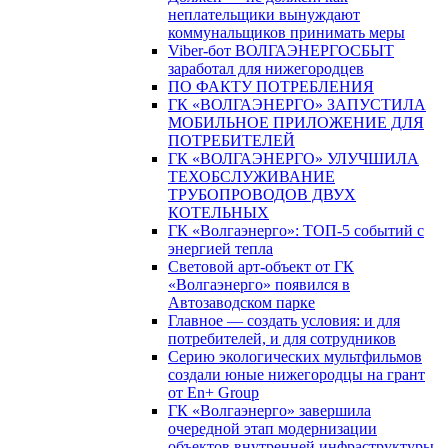
неплательщики вынуждают
коммунальщиков принимать меры
Viber-бот ВОЛГАЭНЕРГОСБЫТ
заработал для нижегородцев
ПО ФАКТУ ПОТРЕБЛЕНИЯ
ГК «ВОЛГАЭНЕРГО» ЗАПУСТИЛА
МОБИЛЬНОЕ ПРИЛОЖЕНИЕ ДЛЯ
ПОТРЕБИТЕЛЕЙ
ГК «ВОЛГАЭНЕРГО» УЛУЧШИЛА
ТЕХОБСЛУЖИВАНИЕ
ТРУБОПРОВОДОВ ДВУХ
КОТЕЛЬНЫХ
ГК «Волгаэнерго»: ТОП-5 событий с
энергией тепла
Световой арт-объект от ГК
«Волгаэнерго» появился в
Автозаводском парке
Главное — создать условия: и для
потребителей, и для сотрудников
Серию экологических мультфильмов
создали юные нижегородцы на грант
от En+ Group
ГК «Волгаэнерго» завершила
очередной этап модернизации
объектов внутренней инфраструктуры