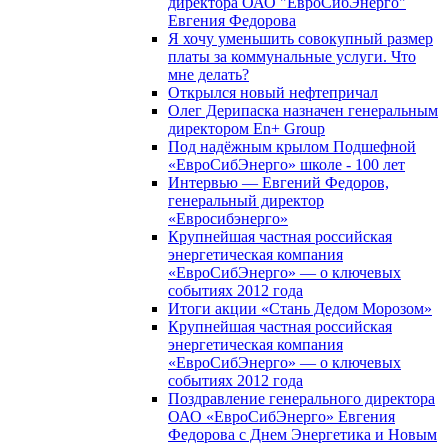
директора ОАО "ЕвроСибЭнерго"
Евгения Федорова
Я хочу уменьшить совокупный размер
платы за коммунальные услуги. Что
мне делать?
Открылся новый нефтепричал
Олег Дерипаска назначен генеральным
директором En+ Group
Под надёжным крылом Подшефной
«ЕвроСибЭнерго» школе - 100 лет
Интервью — Евгений Федоров,
генеральный директор
«Евросибэнерго»
Крупнейшая частная российская
энергетическая компания
«ЕвроСибЭнерго» — о ключевых
событиях 2012 года
Итоги акции «Стань Дедом Морозом»
Крупнейшая частная российская
энергетическая компания
«ЕвроСибЭнерго» — о ключевых
событиях 2012 года
Поздравление генерального директора
ОАО «ЕвроСибЭнерго» Евгения
Федорова с Днем Энергетика и Новым