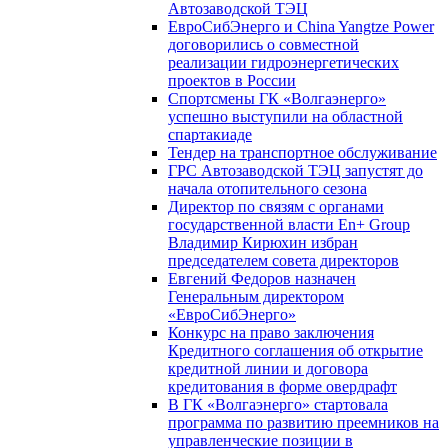
Автозаводской ТЭЦ
ЕвроСибЭнерго и China Yangtze Power
договорились о совместной
реализации гидроэнергетических
проектов в России
Спортсмены ГК «Волгаэнерго»
успешно выступили на областной
спартакиаде
Тендер на транспортное обслуживание
ГРС Автозаводской ТЭЦ запустят до
начала отопительного сезона
Директор по связям с органами
государственной власти En+ Group
Владимир Кирюхин избран
председателем совета директоров
Евгений Федоров назначен
Генеральным директором
«ЕвроСибЭнерго»
Конкурс на право заключения
Кредитного соглашения об открытие
кредитной линии и договора
кредитования в форме овердрафт
В ГК «Волгаэнерго» стартовала
программа по развитию преемников на
управленческие позиции в