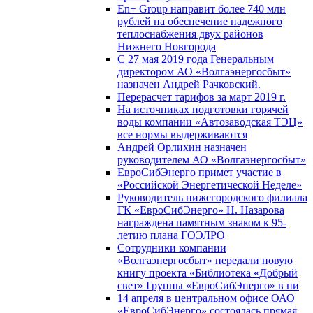
En+ Group направит более 740 млн
рублей на обеспечение надежного
теплоснабжения двух районов
Нижнего Новгорода
С 27 мая 2019 года Генеральным
директором АО «Волгаэнергосбыт»
назначен Андрей Рачковский.
Перерасчет тарифов за март 2019 г.
На источниках подготовки горячей
воды компании «Автозаводская ТЭЦ»
все нормы выдерживаются
Андрей Орлихин назначен
руководителем АО «Волгаэнергосбыт»
ЕвроСибЭнерго примет участие в
«Российской Энергетической Неделе»
Руководитель нижегородского филиала
ГК «ЕвроСибЭнерго» Н. Назарова
награждена памятным знаком к 95-
летию плана ГОЭЛРО
Сотрудники компании
«Волгаэнергосбыт» передали новую
книгу проекта «Библиотека «Добрый
свет» Группы «ЕвроСибЭнерго» в ни
14 апреля в центральном офисе ОАО
«ЕвроСибЭнерго» состоялась прямая