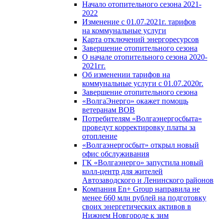
Начало отопительного сезона 2021-
2022
Изменение с 01.07.2021г. тарифов
на коммунальные услуги
Карта отключений энергоресурсов
Завершение отопительного сезона
О начале отопительного сезона 2020-
2021гг.
Об изменении тарифов на
коммунальные услуги с 01.07.2020г.
Завершение отопительного сезона
«ВолгаЭнерго» окажет помощь
ветеранам ВОВ
Потребителям «Волгаэнергосбыта»
проведут корректировку платы за
отопление
«Волгаэнергосбыт» открыл новый
офис обслуживания
ГК «Волгаэнерго» запустила новый
колл-центр для жителей
Автозаводского и Ленинского районов
Компания En+ Group направила не
менее 660 млн рублей на подготовку
своих энергетических активов в
Нижнем Новгороде к зим