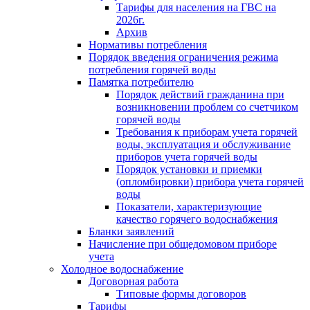
Тарифы для населения на ГВС на
2026г.
Архив
Нормативы потребления
Порядок введения ограничения режима
потребления горячей воды
Памятка потребителю
Порядок действий гражданина при
возникновении проблем со счетчиком
горячей воды
Требования к приборам учета горячей
воды, эксплуатация и обслуживание
приборов учета горячей воды
Порядок установки и приемки
(опломбировки) прибора учета горячей
воды
Показатели, характеризующие
качество горячего водоснабжения
Бланки заявлений
Начисление при общедомовом приборе
учета
Холодное водоснабжение
Договорная работа
Типовые формы договоров
Тарифы