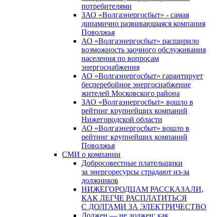
потребителями
ЗАО «Волгаэнергосбыт» - самая
динамично развивающаяся компания
Поволжья
АО «Волгаэнергосбыт» расширило
возможность заочного обслуживания
населения по вопросам
энергоснабжения
АО «Волгаэнергосбыт» гарантирует
бесперебойное энергоснабжение
жителей Московского района
ЗАО «Волгаэнергосбыт» вошло в
рейтинг крупнейших компаний
Нижегородской области
АО «Волгаэнергосбыт» вошло в
рейтинг крупнейших компаний
Поволжья
СМИ о компании
Добросовестные плательщики
за энергоресурсы страдают из-за
должников
НИЖЕГОРОДЦАМ РАССКАЗАЛИ,
КАК ЛЕГЧЕ РАСПЛАТИТЬСЯ
С ДОЛГАМИ ЗА ЭЛЕКТРИЧЕСТВО
Должен — не должен: как