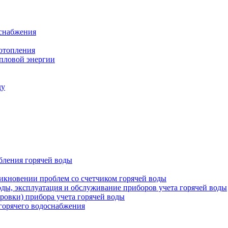
оснабжения
 отопления
епловой энергии
ду
бления горячей воды
икновении проблем со счетчиком горячей воды
оды, эксплуатация и обслуживание приборов учета горячей воды
ровки) прибора учета горячей воды
 горячего водоснабжения