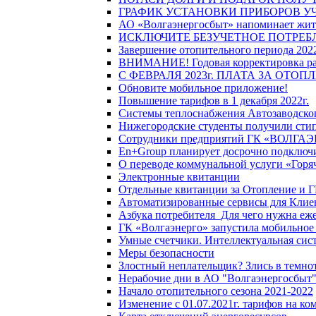
ГРАФИК УСТАНОВКИ ПРИБОРОВ У
АО «Волгаэнергосбыт» напоминает жите
ИСКЛЮЧИТЕ БЕЗУЧЕТНОЕ ПОТРЕБ
Завершение отопительного периода 2022
ВНИМАНИЕ! Годовая корректировка разм
С ФЕВРАЛЯ 2023г. ПЛАТА ЗА ОТО
Обновите мобильное приложение!
Повышение тарифов в 1 декабря 2022г.
Системы теплоснабжения Автозаводског
Нижегородские студенты получили стип
Сотрудники предприятий ГК «ВОЛГАЭНЕ
En+Group планирует досрочно подключи
О переводе коммунальной услуги «Горяч
Электронные квитанции
Отдельные квитанции за Отопление и Г
Автоматизированные сервисы для Клие
Азбука потребителя_Для чего нужна еже
ГК «Волгаэнерго» запустила мобильное
Умные счетчики. Интеллектуальная сист
Меры безопасности
Злостный неплательщик? Злись в темно
Нерабочие дни в АО "Волгаэнергосбыт
Начало отопительного сезона 2021-2022
Изменение с 01.07.2021г. тарифов на к