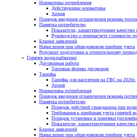
Нормативы потребления
Действующие нормативы
Архив
Порядок введения ограничения режима тепл
Памятка потребителю
Показатели, характеризующие качество
Руководство о перерасчете стоимости т
Бланки заявлений
Начисления при общедомовом приборе учета
Результат подготовки к отопительному перио
Горячее водоснабжение
Договорная работа
Типовые формы договоров
Тарифы
Тарифы для населения на ГВС на 2026г.
Архив
Нормативы потребления
Порядок введения ограничения режима потре
Памятка потребителю
Порядок действий гражданина при возн
Требования к приборам учета горячей в
Порядок установки и приемки (опломби
Показатели, характеризующие качество
Бланки заявлений
Начисление при общедомовом приборе учета