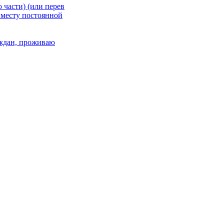
 части) (или перев
 месту постоянной
раждан, проживаю