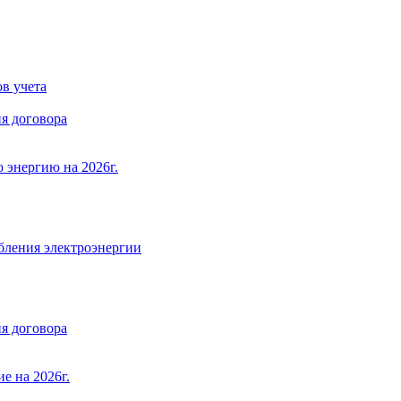
в учета
я договора
 энергию на 2026г.
бления электроэнергии
я договора
е на 2026г.