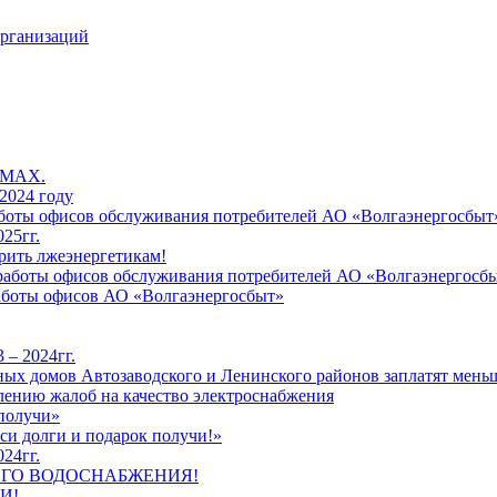
организаций
 MAX.
2024 году
работы офисов обслуживания потребителей АО «Волгаэнергосбыт
25гг.
рить лжеэнергетикам!
к работы офисов обслуживания потребителей АО «Волгаэнергосб
работы офисов АО «Волгаэнергосбыт»
 – 2024гг.
ых домов Автозаводского и Ленинского районов заплатят меньш
лению жалоб на качество электроснабжения
 получи»
си долги и подарок получи!»
24гг.
ЕГО ВОДОСНАБЖЕНИЯ!
И!