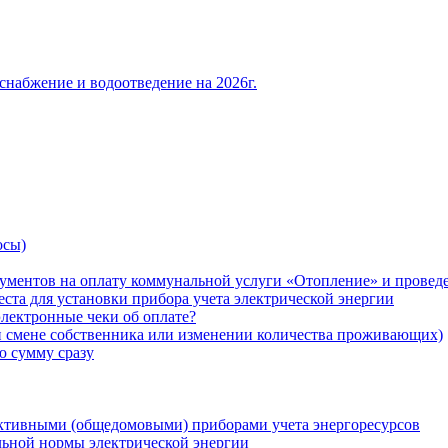
снабжение и водоотведение на 2026г.
осы)
ументов на оплату коммунальной услуги «Отопление» и проведе
ста для установки прибора учета электрической энергии
лектронные чеки об оплате?
ри смене собственника или изменении количества проживающих)
ю сумму сразу
ктивными (общедомовыми) приборами учета энергоресурсов
льной нормы электрической энергии