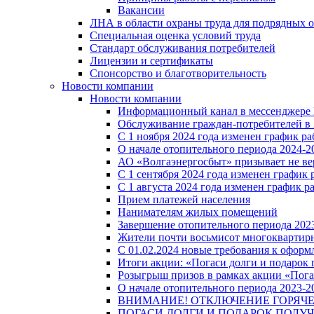
Вакансии
ЛНА в области охраны труда для подрядных 
Специальная оценка условий труда
Стандарт обслуживания потребителей
Лицензии и сертификаты
Спонсорство и благотворительность
Новости компании
Новости компании
Информационный канал в мессенджере
Обслуживание граждан-потребителей в 
С 1 ноября 2024 года изменен график 
О начале отопительного периода 2024-20
АО «Волгаэнергосбыт» призывает не ве
С 1 сентября 2024 года изменен графи
С 1 августа 2024 года изменен график 
Прием платежей населения
Нанимателям жилых помещений
Завершение отопительного периода 2023
Жители почти восьмисот многоквартирн
С 01.02.2024 новые требования к оформ
Итоги акции: «Погаси долги и подарок
Розыгрыш призов в рамках акции «Пога
О начале отопительного периода 2023-20
ВНИМАНИЕ! ОТКЛЮЧЕНИЕ ГОРЯЧ
ПОГАСИ ДОЛГИ И ПОДАРОК ПОЛУЧ