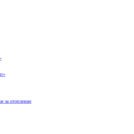
»
ыт»
е за отопление