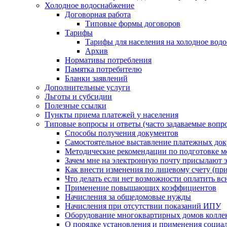
Холодное водоснабжение
Договорная работа
Типовые формы договоров
Тарифы
Тарифы для населения на холодное водо
Архив
Нормативы потребления
Памятка потребителю
Бланки заявлений
Дополнительные услуги
Льготы и субсидии
Полезные ссылки
Пункты приема платежей у населения
Типовые вопросы и ответы (часто задаваемые вопр
Способы получения документов
Самостоятельное выставление платежных док
Методические рекомендации по подготовке ме
Зачем мне на электронную почту присылают э
Как внести изменения по лицевому счету (п
Что делать если нет возможности оплатить вс
Применение повышающих коэффициентов
Начисления за общедомовые нужды
Начисления при отсутствии показаний ИПУ
Оборудование многоквартирных домов колле
О порядке установления и применения социа