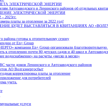
ЧЕТА ЭЛЕКТРИЧЕСКОЙ ЭНЕРГИИ
лям Автозаводского и Ленинского районов об отдельных квитан
ЛЕНИЕ ЭЛЕКТРИЧЕСКОЙ ЭНЕРГИИ
 – 2023гг.
ера платы за отопление за 2022 год!
ПЛЕНИЕ БУДЕТ ВЫСТАВЛЯТЬСЯ В КВИТАНЦИЯХ АО «ВОЛ
о района готовы к отопительному сезону
ендии от En+ Group
РГО» компании En+ Group организовали благотворительную а
ть к отоплению почти 80 детских садов и 40 школ в Автозавод
ее водоснабжение» на расчеты «месяц в месяц»
ВС части домов Ленинского и Автозаводского районов
нтов АО Волгаэнергосбыт
годная корректировка платы за отопление
 приложение для потребителей
ема учета.
те
"
оммунальные услуги