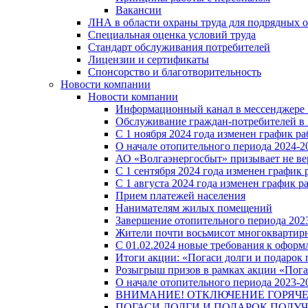
Вакансии
ЛНА в области охраны труда для подрядных 
Специальная оценка условий труда
Стандарт обслуживания потребителей
Лицензии и сертификаты
Спонсорство и благотворительность
Новости компании
Новости компании
Информационный канал в мессенджере
Обслуживание граждан-потребителей в 
С 1 ноября 2024 года изменен график 
О начале отопительного периода 2024-20
АО «Волгаэнергосбыт» призывает не ве
С 1 сентября 2024 года изменен графи
С 1 августа 2024 года изменен график 
Прием платежей населения
Нанимателям жилых помещений
Завершение отопительного периода 2023
Жители почти восьмисот многоквартирн
С 01.02.2024 новые требования к оформ
Итоги акции: «Погаси долги и подарок
Розыгрыш призов в рамках акции «Пога
О начале отопительного периода 2023-20
ВНИМАНИЕ! ОТКЛЮЧЕНИЕ ГОРЯЧ
ПОГАСИ ДОЛГИ И ПОДАРОК ПОЛУЧ