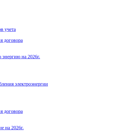
в учета
я договора
 энергию на 2026г.
бления электроэнергии
я договора
е на 2026г.