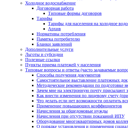
Холодное водоснабжение
Договорная работа
Типовые формы договоров
Тарифы
Тарифы для населения на холодное водо
Архив
Нормативы потребления
Памятка потребителю
Бланки заявлений
Дополнительные услуги
Льготы и субсидии
Полезные ссылки
Пункты приема платежей у населения
Типовые вопросы и ответы (часто задаваемые вопр
Способы получения документов
Самостоятельное выставление платежных док
Методические рекомендации по подготовке ме
Зачем мне на электронную почту присылают э
Как внести изменения по лицевому счету (п
Что делать если нет возможности оплатить вс
Применение повышающих коэффициентов
Начисления за общедомовые нужды
Начисления при отсутствии показаний ИПУ
Оборудование многоквартирных домов колле
О порядке установления и применения социа