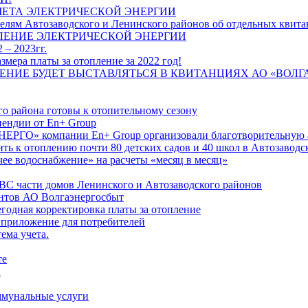
ЧЕТА ЭЛЕКТРИЧЕСКОЙ ЭНЕРГИИ
лям Автозаводского и Ленинского районов об отдельных квитан
ЛЕНИЕ ЭЛЕКТРИЧЕСКОЙ ЭНЕРГИИ
 – 2023гг.
ера платы за отопление за 2022 год!
ПЛЕНИЕ БУДЕТ ВЫСТАВЛЯТЬСЯ В КВИТАНЦИЯХ АО «ВОЛ
о района готовы к отопительному сезону
ендии от En+ Group
РГО» компании En+ Group организовали благотворительную а
ть к отоплению почти 80 детских садов и 40 школ в Автозавод
ее водоснабжение» на расчеты «месяц в месяц»
ВС части домов Ленинского и Автозаводского районов
нтов АО Волгаэнергосбыт
годная корректировка платы за отопление
 приложение для потребителей
ема учета.
те
"
оммунальные услуги