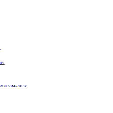
»
ыт»
е за отопление