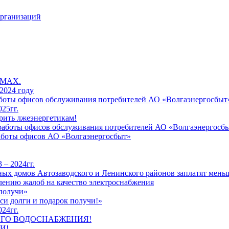
организаций
 MAX.
2024 году
работы офисов обслуживания потребителей АО «Волгаэнергосбыт
25гг.
рить лжеэнергетикам!
к работы офисов обслуживания потребителей АО «Волгаэнергосб
работы офисов АО «Волгаэнергосбыт»
 – 2024гг.
ых домов Автозаводского и Ленинского районов заплатят меньш
лению жалоб на качество электроснабжения
 получи»
си долги и подарок получи!»
24гг.
ЕГО ВОДОСНАБЖЕНИЯ!
И!