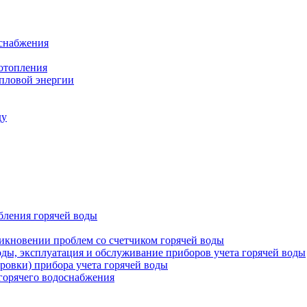
оснабжения
 отопления
епловой энергии
ду
бления горячей воды
икновении проблем со счетчиком горячей воды
оды, эксплуатация и обслуживание приборов учета горячей воды
ровки) прибора учета горячей воды
 горячего водоснабжения