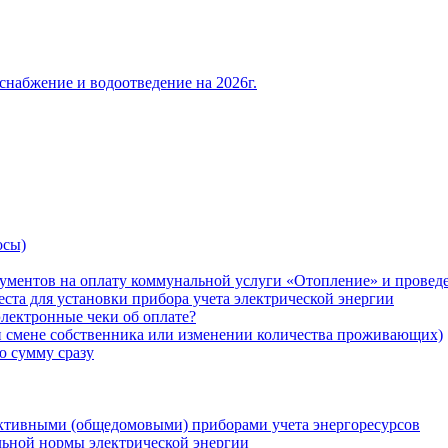
снабжение и водоотведение на 2026г.
осы)
ументов на оплату коммунальной услуги «Отопление» и проведе
ста для установки прибора учета электрической энергии
лектронные чеки об оплате?
ри смене собственника или изменении количества проживающих)
ю сумму сразу
ктивными (общедомовыми) приборами учета энергоресурсов
льной нормы электрической энергии