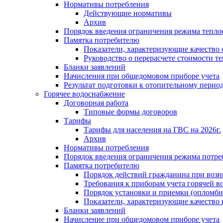
Нормативы потребления
Действующие нормативы
Архив
Порядок введения ограничения режима тепл
Памятка потребителю
Показатели, характеризующие качество
Руководство о перерасчете стоимости т
Бланки заявлений
Начисления при общедомовом приборе учета
Результат подготовки к отопительному перио
Горячее водоснабжение
Договорная работа
Типовые формы договоров
Тарифы
Тарифы для населения на ГВС на 2026г.
Архив
Нормативы потребления
Порядок введения ограничения режима потре
Памятка потребителю
Порядок действий гражданина при возн
Требования к приборам учета горячей в
Порядок установки и приемки (опломби
Показатели, характеризующие качество
Бланки заявлений
Начисление при общедомовом приборе учета