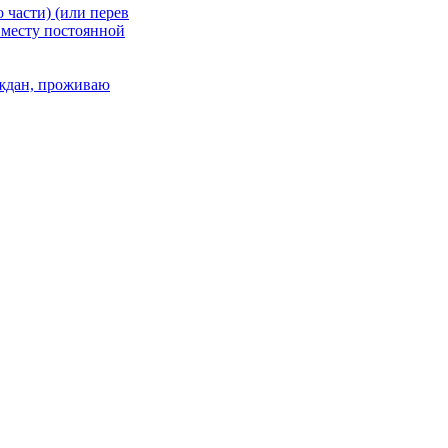
 части) (или перев
 месту постоянной
раждан, проживаю