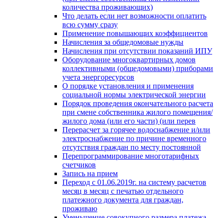
количества проживающих)
Что делать если нет возможности оплатить
всю сумму сразу
Применение повышающих коэффициентов
Начисления за общедомовые нужды
Начисления при отсутствии показаний ИПУ
Оборудование многоквартирных домов
коллективными (общедомовыми) приборами
учета энергоресурсов
О порядке установления и применения
социальной нормы электрической энергии
Порядок проведения окончательного расчета
при смене собственника жилого помещения/
жилого дома (или его части) (или перев
Перерасчет за горячее водоснабжение и/или
электроснабжение по причине временного
отсутствия граждан по месту постоянной
Перепрограммирование многотарифных
счетчиков
Запись на прием
Переход с 01.06.2019г. на систему расчетов
месяц в месяц с печатью отдельного
платежного документа для граждан,
проживаю
Уменьшение совокупного размера платежа