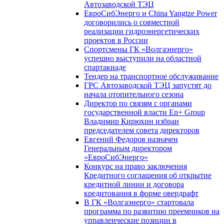
Автозаводской ТЭЦ
ЕвроСибЭнерго и China Yangtze Power
договорились о совместной
реализации гидроэнергетических
проектов в России
Спортсмены ГК «Волгаэнерго»
успешно выступили на областной
спартакиаде
Тендер на транспортное обслуживание
ГРС Автозаводской ТЭЦ запустят до
начала отопительного сезона
Директор по связям с органами
государственной власти En+ Group
Владимир Кирюхин избран
председателем совета директоров
Евгений Федоров назначен
Генеральным директором
«ЕвроСибЭнерго»
Конкурс на право заключения
Кредитного соглашения об открытие
кредитной линии и договора
кредитования в форме овердрафт
В ГК «Волгаэнерго» стартовала
программа по развитию преемников на
управленческие позиции в