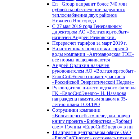
En+ Group направит более 740 млн
рублей на обеспечение надежного
теплоснабжения двух районов
Нижнего Новгорода
С 27 мая 2019 года Генеральным
директором АО «Волгаэнергосбыт»
назначен Андрей Рачковский.
Перерасчет тарифов за март 2019 г.
На источниках подготовки горячей
воды компании «Автозаводская ТЭЦ»
все нормы выдерживаются
Андрей Орлихин назначен
руководителем АО «Волгаэнергосбыт»
ЕвроСибЭнерго примет участие в
«Российской Энергетической Неделе»
Руководитель нижегородского филиала
ГК «ЕвроСибЭнерго» Н. Назарова
награждена памятным знаком к 95-
летию плана ГОЭЛРО
Сотрудники компании
«Волгаэнергосбыт» передали новую
книгу проекта «Библиотека «Добрый
свет» Группы «ЕвроСибЭнерго» в ни
14 апреля в центральном офисе ОАО
«ЕвроСибЭнерго» состоялась прямая