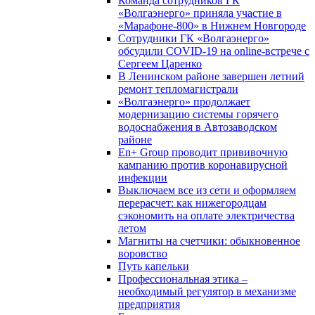
Команда сотрудников ГК
«Волгаэнерго» приняла участие в
«Марафоне-800» в Нижнем Новгороде
Сотрудники ГК «Волгаэнерго»
обсудили COVID-19 на online-встрече с
Сергеем Царенко
В Ленинском районе завершен летний
ремонт тепломагистрали
«Волгаэнерго» продолжает
модернизацию системы горячего
водоснабжения в Автозаводском
районе
En+ Group проводит прививочную
кампанию против коронавирусной
инфекции
Выключаем все из сети и оформляем
перерасчет: как нижегородцам
сэкономить на оплате электричества
летом
Магниты на счетчики: обыкновенное
воровство
Путь капельки
Профессиональная этика –
необходимый регулятор в механизме
предприятия