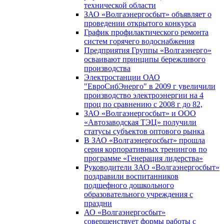
технической области
ЗАО «Волгаэнергосбыт» объявляет о
проведении открытого конкурса
График профилактического ремонта
систем горячего водоснабжения
Предприятия Группы «Волгаэнерго»
осваивают принципы бережливого
производства
Электростанции ОАО
"ЕвроСибЭнерго" в 2009 г увеличили
производство электроэнергии на 4
проц по сравнению с 2008 г до 82,
ЗАО «Волгаэнергосбыт» и ООО
«Автозаводская ТЭЦ» получили
статусы субъектов оптового рынка
В ЗАО «Волгаэнергосбыт» прошла
серия корпоративных тренингов по
программе «Генерация лидерства»
Руководители ЗАО «Волгаэнергосбыт»
поздравили воспитанников
подшефного дошкольного
образовательного учреждения с
праздни
АО «Волгаэнергосбыт»
совершенствует формы работы с