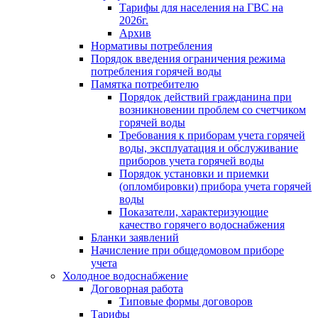
Тарифы для населения на ГВС на
2026г.
Архив
Нормативы потребления
Порядок введения ограничения режима
потребления горячей воды
Памятка потребителю
Порядок действий гражданина при
возникновении проблем со счетчиком
горячей воды
Требования к приборам учета горячей
воды, эксплуатация и обслуживание
приборов учета горячей воды
Порядок установки и приемки
(опломбировки) прибора учета горячей
воды
Показатели, характеризующие
качество горячего водоснабжения
Бланки заявлений
Начисление при общедомовом приборе
учета
Холодное водоснабжение
Договорная работа
Типовые формы договоров
Тарифы