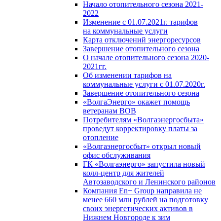
Начало отопительного сезона 2021-
2022
Изменение с 01.07.2021г. тарифов
на коммунальные услуги
Карта отключений энергоресурсов
Завершение отопительного сезона
О начале отопительного сезона 2020-
2021гг.
Об изменении тарифов на
коммунальные услуги с 01.07.2020г.
Завершение отопительного сезона
«ВолгаЭнерго» окажет помощь
ветеранам ВОВ
Потребителям «Волгаэнергосбыта»
проведут корректировку платы за
отопление
«Волгаэнергосбыт» открыл новый
офис обслуживания
ГК «Волгаэнерго» запустила новый
колл-центр для жителей
Автозаводского и Ленинского районов
Компания En+ Group направила не
менее 660 млн рублей на подготовку
своих энергетических активов в
Нижнем Новгороде к зим