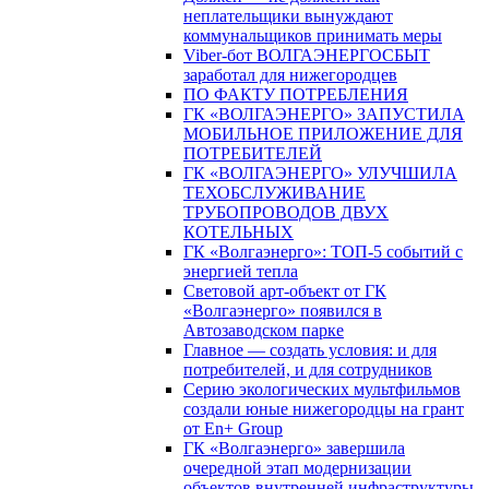
неплательщики вынуждают
коммунальщиков принимать меры
Viber-бот ВОЛГАЭНЕРГОСБЫТ
заработал для нижегородцев
ПО ФАКТУ ПОТРЕБЛЕНИЯ
ГК «ВОЛГАЭНЕРГО» ЗАПУСТИЛА
МОБИЛЬНОЕ ПРИЛОЖЕНИЕ ДЛЯ
ПОТРЕБИТЕЛЕЙ
ГК «ВОЛГАЭНЕРГО» УЛУЧШИЛА
ТЕХОБСЛУЖИВАНИЕ
ТРУБОПРОВОДОВ ДВУХ
КОТЕЛЬНЫХ
ГК «Волгаэнерго»: ТОП-5 событий с
энергией тепла
Световой арт-объект от ГК
«Волгаэнерго» появился в
Автозаводском парке
Главное — создать условия: и для
потребителей, и для сотрудников
Серию экологических мультфильмов
создали юные нижегородцы на грант
от En+ Group
ГК «Волгаэнерго» завершила
очередной этап модернизации
объектов внутренней инфраструктуры