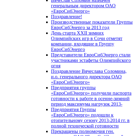
Вячеслав Соломин назначен
генеральным директором ОАО
«ЕвроСибЭнерго»
Поздравление!
Производственные показатели Группы
ЕвроСибЭнерго за 2013 год
День старта XXII зимних
Олимпийских игр в Сочи отметят
компании, входящие в Группу
ЕвроСибЭнерго
Представители ЕвроСибЭнерго стали
участниками эстафеты Олимпийского
огня
Поздравление Вячеслава Соломина,
и.о. генерального директора ОАО
«ЕвроСибЭнерго»
Предприятия группы
«ЕвроСибЭнерго» получили паспорта
готовности к работе в осенне-зимний
период максимума нагрузок 2013-
Предприятия Группы
«ЕвроСибЭнерго» подошли к
отопительному сезону 2013-2014 гг. в
полной технической готовности
Прекращены полномочия ген.