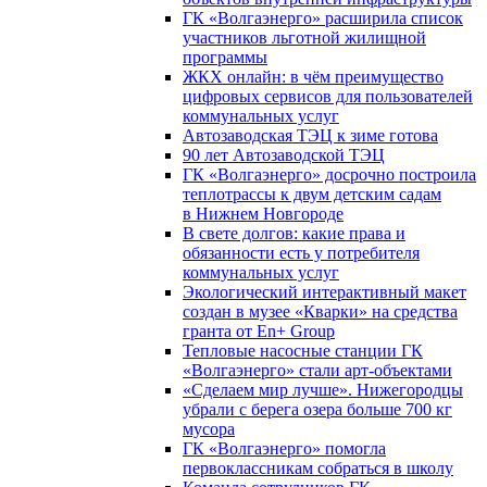
ГК «Волгаэнерго» расширила список
участников льготной жилищной
программы
ЖКХ онлайн: в чём преимущество
цифровых сервисов для пользователей
коммунальных услуг
Автозаводская ТЭЦ к зиме готова
90 лет Автозаводской ТЭЦ
ГК «Волгаэнерго» досрочно построила
теплотрассы к двум детским садам
в Нижнем Новгороде
В свете долгов: какие права и
обязанности есть у потребителя
коммунальных услуг
Экологический интерактивный макет
создан в музее «Кварки» на средства
гранта от En+ Group
Тепловые насосные станции ГК
«Волгаэнерго» стали арт-объектами
«Сделаем мир лучше». Нижегородцы
убрали с берега озера больше 700 кг
мусора
ГК «Волгаэнерго» помогла
первоклассникам собраться в школу