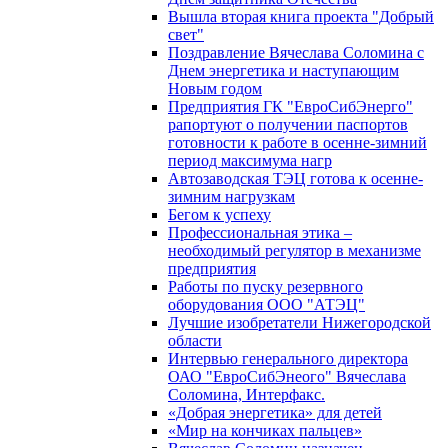
Вышла вторая книга проекта "Добрый
свет"
Поздравление Вячеслава Соломина с
Днем энергетика и наступающим
Новым годом
Предприятия ГК "ЕвроСибЭнерго"
рапортуют о получении паспортов
готовности к работе в осенне-зимний
период максимума нагр
Автозаводская ТЭЦ готова к осенне-
зимним нагрузкам
Бегом к успеху
Профессиональная этика –
необходимый регулятор в механизме
предприятия
Работы по пуску резервного
оборудования ООО "АТЭЦ"
Лучшие изобретатели Нижегородской
области
Интервью генерального директора
ОАО "ЕвроСибЭнеого" Вячеслава
Соломина, Интерфакс.
«Добрая энергетика» для детей
«Мир на кончиках пальцев»