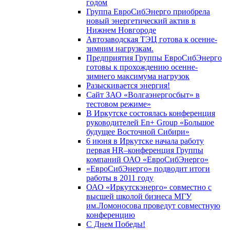
годом
Группа ЕвроСибЭнерго приобрела
новый энергетический актив в
Нижнем Новгороде
Автозаводская ТЭЦ готова к осенне-
зимним нагрузкам.
Предприятия Группы ЕвроСибЭнерго
готовы к прохождению осенне-
зимнего максимума нагрузок
Разыскивается энергия!
Сайт ЗАО «Волгаэнергосбыт» в
тестовом режиме»
В Иркутске состоялась конференция
руководителей En+ Group «Большое
будущее Восточной Сибири»
6 июня в Иркутске начала работу
первая HR–конференция Группы
компаний ОАО «ЕвроСибЭнерго»
«ЕвроСибЭнерго» подводит итоги
работы в 2011 году
ОАО «Иркутскэнерго» совместно с
высшей школой бизнеса МГУ
им.Ломоносова проведут совместную
конференцию
С Днем Победы!