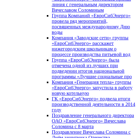
линия с генеральным директором
Вячеславом Соломиным
Группа Компаний «ЕвроСибЭнерго»
провела ряд мероприятий,
посвященных международному Дню
воды
Компания «Заводские сети» группы
«ЕвроСибЭнерго» расскажет
нижегородским школьникам о
процессе производства питьевой вод
Группа «ЕвроСибЭнерго» была
отмечена одной из лучших при
подведении итогов национальной
программы «Лучшие социальные про
Компания «Генерация тепла» группы
«ЕвроСибЭнерго» запустила в работу
новую котельную
ГК «ЕвроСибЭнерго» подвела итоги
производственной деятельности в 2014
году
Поздравление генерального директора
ОАО «ЕвроСибЭнерго» Вячеслава
Соломина с 8 марта
Поздравление Вячеслава Соломина с
Днём защитника Отечества