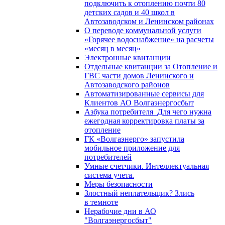
подключить к отоплению почти 80
детских садов и 40 школ в
Автозаводском и Ленинском районах
О переводе коммунальной услуги
«Горячее водоснабжение» на расчеты
«месяц в месяц»
Электронные квитанции
Отдельные квитанции за Отопление и
ГВС части домов Ленинского и
Автозаводского районов
Автоматизированные сервисы для
Клиентов АО Волгаэнергосбыт
Азбука потребителя_Для чего нужна
ежегодная корректировка платы за
отопление
ГК «Волгаэнерго» запустила
мобильное приложение для
потребителей
Умные счетчики. Интеллектуальная
система учета.
Меры безопасности
Злостный неплательщик? Злись
в темноте
Нерабочие дни в АО
"Волгаэнергосбыт"