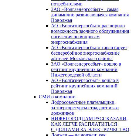
потребителями
ЗАО «Волгаэнергосбыт» - самая
динамично развивающаяся компания
Поволжья
АО «Волгаэнергосбыт» расширило
возможность заочного обслуживания
населения по вопросам
энергоснабжения
АО «Волгаэнергосбыт» гарантирует
бесперебойное энергоснабжение
жителей Московского района
ЗАО «Волгаэнергосбыт» вошло в
рейтинг крупнейших компаний
Нижегородской области
АО «Волгаэнергосбыт» вошло в
рейтинг крупнейших компаний
Поволжья
СМИ о компании
Добросовестные плательщики
за энергоресурсы страдают из-за
должников
НИЖЕГОРОДЦАМ РАССКАЗАЛИ,
КАК ЛЕГЧЕ РАСПЛАТИТЬСЯ
С ДОЛГАМИ ЗА ЭЛЕКТРИЧЕСТВО
Должен — не должен: как