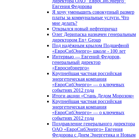
директора ОАО "ЕвроСибЭнерго"
Евгения Федорова
Я хочу уменьшить совокупный размер
платы за коммунальные услуги. Что
мне делать?
Открылся новый нефтепричал
Олег Дерипаска назначен генеральным
директором En+ Group
Под надёжным крылом Подшефной
«ЕвроСибЭнерго» школе - 100 лет
Интервью — Евгений Федоров,
генеральный директор
«Евросибэнерго»
Крупнейшая частная российская
энергетическая компания
«ЕвроСибЭнерго» — о ключевых
событиях 2012 года
Итоги акции «Стань Дедом Морозом»
Крупнейшая частная российская
энергетическая компания
«ЕвроСибЭнерго» — о ключевых
событиях 2012 года
Поздравление генерального директора
ОАО «ЕвроСибЭнерго» Евгения
Федорова с Днем Энергетика и Новым