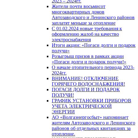
2023 – 2024гг.
Жители почти восьмисот
многоквартирных домов
Автозаводского и Ленинского районов
заплатят меньше за отопление
С 01.02.2024 новые требования к
оформлению жалоб на качество
электроснабжения
Итоги акции: «Погаси долги и подарок
получи»
Розыгрыш призов в рамках акции
«Погаси долги и подарок получи!»
О начале отопительного периода 2023-
2024гг.
ВНИМАНИЕ! ОТКЛЮЧЕНИЕ
ГОРЯЧЕГО ВОДОСНАБЖЕНИЯ!
ПОГАСИ ДОЛГИ И ПОДАРОК
ПОЛУЧИ!
ГРАФИК УСТАНОВКИ ПРИБОРОВ
УЧЕТА ЭЛЕКТРИЧЕСКОЙ
ЭНЕРГИИ
АО «Волгаэнергосбыт» напоминает
жителям Автозаводского и Ленинского
районов об отдельных квитанциях за
отопление.