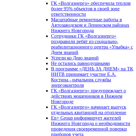
ГК «Волгаэнерго» обеспечила теплом
более 95% объектов в своей зоне
ответственности
Масштабные ремонтные работы в
Автозаводском и Ленинском районах
Нижнего Новгорода
Сотрудники ГК «Волгаэнерго»
поздравили ребят из социально-
реабилитационного центра «Улыбка» с
Днем знаний
Успели ко Дню знаний
Не остались равнодушными
В программе «ДЕНЬ ЗА ДНЕМ» на ТК
ННТВ принимает участие Е.А.
Костина - начальник службы
энергоконтроля
ГК «Волгаэнерго» предупреждает о
действиях мошенников в Нижнем
Новгороде
ГК «Волгаэнерго» начинает выпуск
отдельных квитанций на отопление
En+ Group информирует жителей
Нижнего Новгорода о необходимости
проведения своевременной поверки
приборов учета