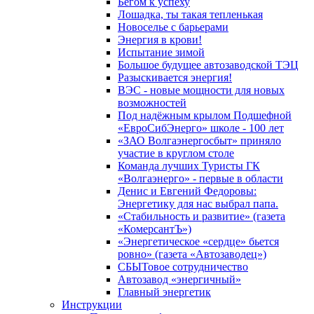
Бегом к успеху
Лошадка, ты такая тепленькая
Новоселье с барьерами
Энергия в крови!
Испытание зимой
Большое будущее автозаводской ТЭЦ
Разыскивается энергия!
ВЭС - новые мощности для новых
возможностей
Под надёжным крылом Подшефной
«ЕвроСибЭнерго» школе - 100 лет
«ЗАО Волгаэнергосбыт» приняло
участие в круглом столе
Команда лучших Туристы ГК
«Волгаэнерго» - первые в области
Денис и Евгений Федоровы:
Энергетику для нас выбрал папа.
«Стабильность и развитие» (газета
«КомерсантЪ»)
«Энергетическое «сердце» бьется
ровно» (газета «Автозаводец»)
СБЫТовое сотрудничество
Автозавод «энергичный»
Главный энергетик
Инструкции