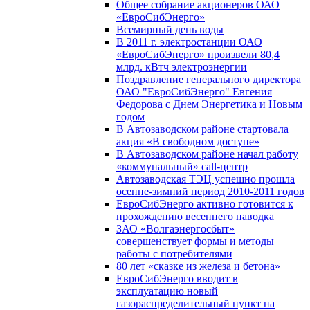
Общее собрание акционеров ОАО
«ЕвроСибЭнерго»
Всемирный день воды
В 2011 г. электростанции ОАО
«ЕвроСибЭнерго» произвели 80,4
млрд. кВтч электроэнергии
Поздравление генерального директора
ОАО "ЕвроСибЭнерго" Евгения
Федорова с Днем Энергетика и Новым
годом
В Автозаводском районе стартовала
акция «В свободном доступе»
В Автозаводском районе начал работу
«коммунальный» call-центр
Автозаводская ТЭЦ успешно прошла
осенне-зимний период 2010-2011 годов
ЕвроСибЭнерго активно готовится к
прохождению весеннего паводка
ЗАО «Волгаэнергосбыт»
совершенствует формы и методы
работы с потребителями
80 лет «сказке из железа и бетона»
ЕвроСибЭнерго вводит в
эксплуатацию новый
газораспределительный пункт на