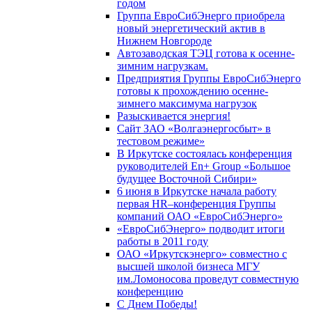
годом
Группа ЕвроСибЭнерго приобрела
новый энергетический актив в
Нижнем Новгороде
Автозаводская ТЭЦ готова к осенне-
зимним нагрузкам.
Предприятия Группы ЕвроСибЭнерго
готовы к прохождению осенне-
зимнего максимума нагрузок
Разыскивается энергия!
Сайт ЗАО «Волгаэнергосбыт» в
тестовом режиме»
В Иркутске состоялась конференция
руководителей En+ Group «Большое
будущее Восточной Сибири»
6 июня в Иркутске начала работу
первая HR–конференция Группы
компаний ОАО «ЕвроСибЭнерго»
«ЕвроСибЭнерго» подводит итоги
работы в 2011 году
ОАО «Иркутскэнерго» совместно с
высшей школой бизнеса МГУ
им.Ломоносова проведут совместную
конференцию
С Днем Победы!