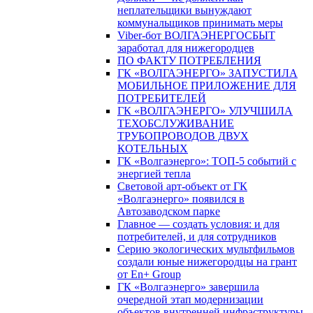
неплательщики вынуждают
коммунальщиков принимать меры
Viber-бот ВОЛГАЭНЕРГОСБЫТ
заработал для нижегородцев
ПО ФАКТУ ПОТРЕБЛЕНИЯ
ГК «ВОЛГАЭНЕРГО» ЗАПУСТИЛА
МОБИЛЬНОЕ ПРИЛОЖЕНИЕ ДЛЯ
ПОТРЕБИТЕЛЕЙ
ГК «ВОЛГАЭНЕРГО» УЛУЧШИЛА
ТЕХОБСЛУЖИВАНИЕ
ТРУБОПРОВОДОВ ДВУХ
КОТЕЛЬНЫХ
ГК «Волгаэнерго»: ТОП-5 событий с
энергией тепла
Световой арт-объект от ГК
«Волгаэнерго» появился в
Автозаводском парке
Главное — создать условия: и для
потребителей, и для сотрудников
Серию экологических мультфильмов
создали юные нижегородцы на грант
от En+ Group
ГК «Волгаэнерго» завершила
очередной этап модернизации
объектов внутренней инфраструктуры