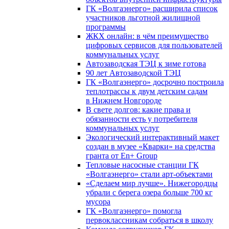
ГК «Волгаэнерго» расширила список
участников льготной жилищной
программы
ЖКХ онлайн: в чём преимущество
цифровых сервисов для пользователей
коммунальных услуг
Автозаводская ТЭЦ к зиме готова
90 лет Автозаводской ТЭЦ
ГК «Волгаэнерго» досрочно построила
теплотрассы к двум детским садам
в Нижнем Новгороде
В свете долгов: какие права и
обязанности есть у потребителя
коммунальных услуг
Экологический интерактивный макет
создан в музее «Кварки» на средства
гранта от En+ Group
Тепловые насосные станции ГК
«Волгаэнерго» стали арт-объектами
«Сделаем мир лучше». Нижегородцы
убрали с берега озера больше 700 кг
мусора
ГК «Волгаэнерго» помогла
первоклассникам собраться в школу