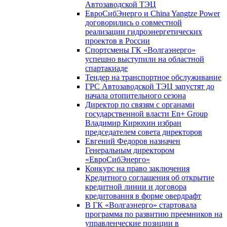
Автозаводской ТЭЦ
ЕвроСибЭнерго и China Yangtze Power
договорились о совместной
реализации гидроэнергетических
проектов в России
Спортсмены ГК «Волгаэнерго»
успешно выступили на областной
спартакиаде
Тендер на транспортное обслуживание
ГРС Автозаводской ТЭЦ запустят до
начала отопительного сезона
Директор по связям с органами
государственной власти En+ Group
Владимир Кирюхин избран
председателем совета директоров
Евгений Федоров назначен
Генеральным директором
«ЕвроСибЭнерго»
Конкурс на право заключения
Кредитного соглашения об открытие
кредитной линии и договора
кредитования в форме овердрафт
В ГК «Волгаэнерго» стартовала
программа по развитию преемников на
управленческие позиции в