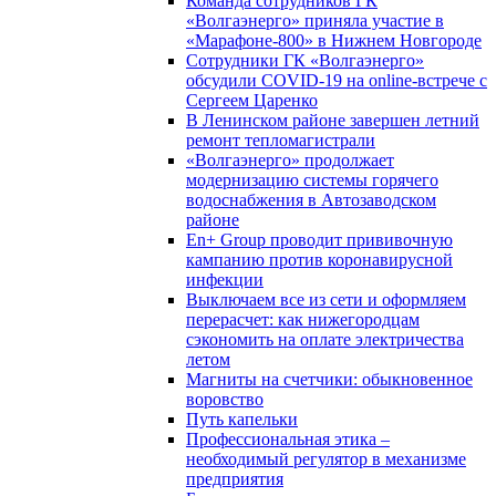
Команда сотрудников ГК
«Волгаэнерго» приняла участие в
«Марафоне-800» в Нижнем Новгороде
Сотрудники ГК «Волгаэнерго»
обсудили COVID-19 на online-встрече с
Сергеем Царенко
В Ленинском районе завершен летний
ремонт тепломагистрали
«Волгаэнерго» продолжает
модернизацию системы горячего
водоснабжения в Автозаводском
районе
En+ Group проводит прививочную
кампанию против коронавирусной
инфекции
Выключаем все из сети и оформляем
перерасчет: как нижегородцам
сэкономить на оплате электричества
летом
Магниты на счетчики: обыкновенное
воровство
Путь капельки
Профессиональная этика –
необходимый регулятор в механизме
предприятия