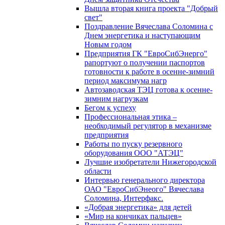
Вышла вторая книга проекта "Добрый
свет"
Поздравление Вячеслава Соломина с
Днем энергетика и наступающим
Новым годом
Предприятия ГК "ЕвроСибЭнерго"
рапортуют о получении паспортов
готовности к работе в осенне-зимний
период максимума нагр
Автозаводская ТЭЦ готова к осенне-
зимним нагрузкам
Бегом к успеху
Профессиональная этика –
необходимый регулятор в механизме
предприятия
Работы по пуску резервного
оборудования ООО "АТЭЦ"
Лучшие изобретатели Нижегородской
области
Интервью генерального директора
ОАО "ЕвроСибЭнеого" Вячеслава
Соломина, Интерфакс.
«Добрая энергетика» для детей
«Мир на кончиках пальцев»