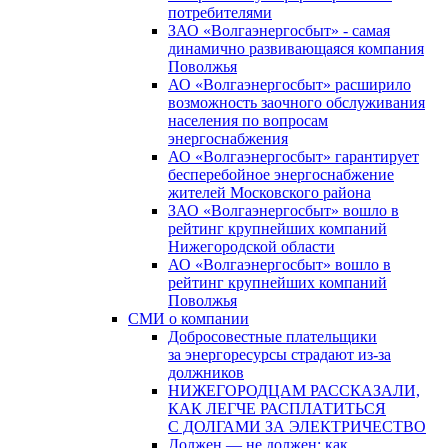
потребителями
ЗАО «Волгаэнергосбыт» - самая
динамично развивающаяся компания
Поволжья
АО «Волгаэнергосбыт» расширило
возможность заочного обслуживания
населения по вопросам
энергоснабжения
АО «Волгаэнергосбыт» гарантирует
бесперебойное энергоснабжение
жителей Московского района
ЗАО «Волгаэнергосбыт» вошло в
рейтинг крупнейших компаний
Нижегородской области
АО «Волгаэнергосбыт» вошло в
рейтинг крупнейших компаний
Поволжья
СМИ о компании
Добросовестные плательщики
за энергоресурсы страдают из-за
должников
НИЖЕГОРОДЦАМ РАССКАЗАЛИ,
КАК ЛЕГЧЕ РАСПЛАТИТЬСЯ
С ДОЛГАМИ ЗА ЭЛЕКТРИЧЕСТВО
Должен — не должен: как