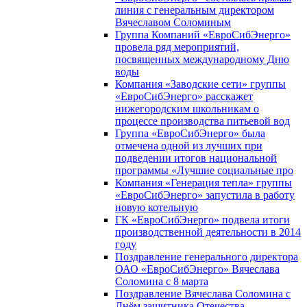
линия с генеральным директором
Вячеславом Соломиным
Группа Компаний «ЕвроСибЭнерго»
провела ряд мероприятий,
посвященных международному Дню
воды
Компания «Заводские сети» группы
«ЕвроСибЭнерго» расскажет
нижегородским школьникам о
процессе производства питьевой вод
Группа «ЕвроСибЭнерго» была
отмечена одной из лучших при
подведении итогов национальной
программы «Лучшие социальные про
Компания «Генерация тепла» группы
«ЕвроСибЭнерго» запустила в работу
новую котельную
ГК «ЕвроСибЭнерго» подвела итоги
производственной деятельности в 2014
году
Поздравление генерального директора
ОАО «ЕвроСибЭнерго» Вячеслава
Соломина с 8 марта
Поздравление Вячеслава Соломина с
Днём защитника Отечества