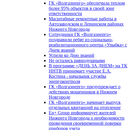
ГК «Волгаэнерго» обеспечила теплом
более 95% объектов в своей зоне
ответственности
Масштабные ремонтные работы в
Автозаводском и Ленинском районах
Нижнего Новгорода
Сотрудники ГК «Волгаэнерго»
поздравили ребят из социально-
реабилитационного центра «Улыбка» с
Днем знаний
Успели ко Дню знаний
Не остались равнодушными
В программе «ДЕНЬ ЗА ДНЕМ» на ТК
ННТВ принимает участие Е.А.
Костина - начальник службы
энергоконтроля
ГК «Волгаэнерго» предупреждает о
действиях мошенников в Нижнем
Новгороде
ГК «Волгаэнерго» начинает выпуск
отдельных квитанций на отопление
En+ Group информирует жителей
Нижнего Новгорода о необходимости
проведения своевременной поверки
приборов учета