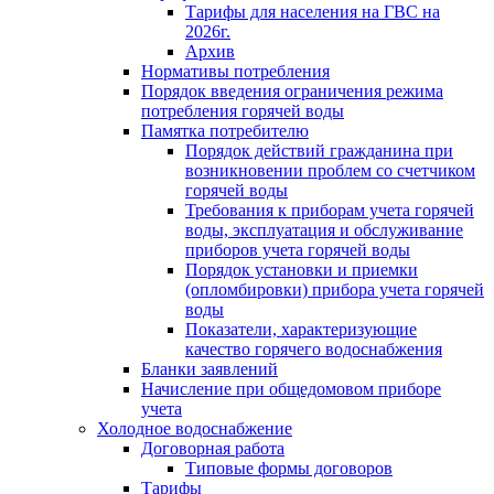
Тарифы для населения на ГВС на
2026г.
Архив
Нормативы потребления
Порядок введения ограничения режима
потребления горячей воды
Памятка потребителю
Порядок действий гражданина при
возникновении проблем со счетчиком
горячей воды
Требования к приборам учета горячей
воды, эксплуатация и обслуживание
приборов учета горячей воды
Порядок установки и приемки
(опломбировки) прибора учета горячей
воды
Показатели, характеризующие
качество горячего водоснабжения
Бланки заявлений
Начисление при общедомовом приборе
учета
Холодное водоснабжение
Договорная работа
Типовые формы договоров
Тарифы