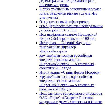
директора ОАО "ЕвроСибЭнерго"
Евгения Федорова
Я хочу уменьшить совокупный размер
платы за коммунальные услуги. Что
мне делать?
Открылся новый нефтепричал
Олег Дерипаска назначен генеральным
директором En+ Group
Под надёжным крылом Подшефной
«ЕвроСибЭнерго» школе - 100 лет
Интервью — Евгений Федоров,
генеральный директор
«Евросибэнерго»
Крупнейшая частная российская
энергетическая компания
«ЕвроСибЭнерго» — о ключевых
событиях 2012 года
Итоги акции «Стань Дедом Морозом»
Крупнейшая частная российская
энергетическая компания
«ЕвроСибЭнерго» — о ключевых
событиях 2012 года
Поздравление генерального директора
ОАО «ЕвроСибЭнерго» Евгения
Федорова с Днем Энергетика и Новым