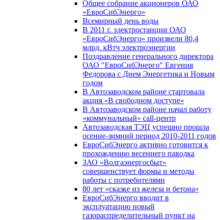
Общее собрание акционеров ОАО
«ЕвроСибЭнерго»
Всемирный день воды
В 2011 г. электростанции ОАО
«ЕвроСибЭнерго» произвели 80,4
млрд. кВтч электроэнергии
Поздравление генерального директора
ОАО "ЕвроСибЭнерго" Евгения
Федорова с Днем Энергетика и Новым
годом
В Автозаводском районе стартовала
акция «В свободном доступе»
В Автозаводском районе начал работу
«коммунальный» call-центр
Автозаводская ТЭЦ успешно прошла
осенне-зимний период 2010-2011 годов
ЕвроСибЭнерго активно готовится к
прохождению весеннего паводка
ЗАО «Волгаэнергосбыт»
совершенствует формы и методы
работы с потребителями
80 лет «сказке из железа и бетона»
ЕвроСибЭнерго вводит в
эксплуатацию новый
газораспределительный пункт на