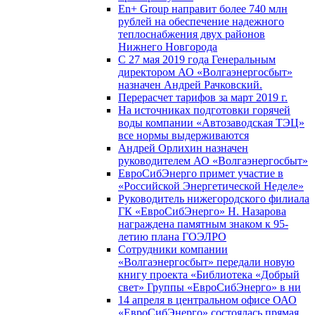
En+ Group направит более 740 млн
рублей на обеспечение надежного
теплоснабжения двух районов
Нижнего Новгорода
С 27 мая 2019 года Генеральным
директором АО «Волгаэнергосбыт»
назначен Андрей Рачковский.
Перерасчет тарифов за март 2019 г.
На источниках подготовки горячей
воды компании «Автозаводская ТЭЦ»
все нормы выдерживаются
Андрей Орлихин назначен
руководителем АО «Волгаэнергосбыт»
ЕвроСибЭнерго примет участие в
«Российской Энергетической Неделе»
Руководитель нижегородского филиала
ГК «ЕвроСибЭнерго» Н. Назарова
награждена памятным знаком к 95-
летию плана ГОЭЛРО
Сотрудники компании
«Волгаэнергосбыт» передали новую
книгу проекта «Библиотека «Добрый
свет» Группы «ЕвроСибЭнерго» в ни
14 апреля в центральном офисе ОАО
«ЕвроСибЭнерго» состоялась прямая