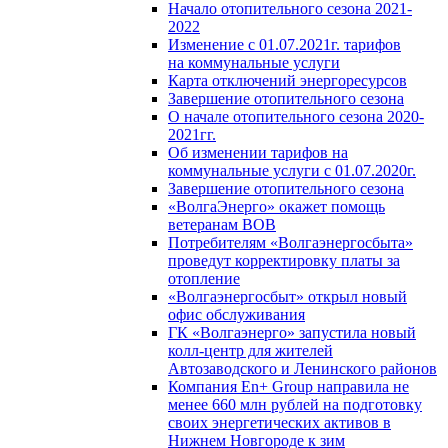
Начало отопительного сезона 2021-
2022
Изменение с 01.07.2021г. тарифов
на коммунальные услуги
Карта отключений энергоресурсов
Завершение отопительного сезона
О начале отопительного сезона 2020-
2021гг.
Об изменении тарифов на
коммунальные услуги с 01.07.2020г.
Завершение отопительного сезона
«ВолгаЭнерго» окажет помощь
ветеранам ВОВ
Потребителям «Волгаэнергосбыта»
проведут корректировку платы за
отопление
«Волгаэнергосбыт» открыл новый
офис обслуживания
ГК «Волгаэнерго» запустила новый
колл-центр для жителей
Автозаводского и Ленинского районов
Компания En+ Group направила не
менее 660 млн рублей на подготовку
своих энергетических активов в
Нижнем Новгороде к зим