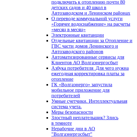
подключить к отоплению почти 80
детских садов и 40 школ в
Автозаводском и Ленинском районах
О переводе коммунальной услуги
«Горячее водоснабжение» на расчеты
«месяц в месяц»
Электронные квитанции
Отдельные квитанции за Отопление и
ГВС части домов Ленинского и
Автозаводского районов
Автоматизированные сервисы для
Клиентов АО Волгаэнергосбыт
Азбука потребителя_Для чего нужна
ежегодная корректировка платы за
отопление
ГК «Волгаэнерго» запустила
мобильное приложение для
потребителей
Умные счетчики. Интеллектуальная
система учета.
Меры безопасности
Злостный неплательщик? Злись
в темноте
Нерабочие дни в АО
"Волгаэнергосбыт"