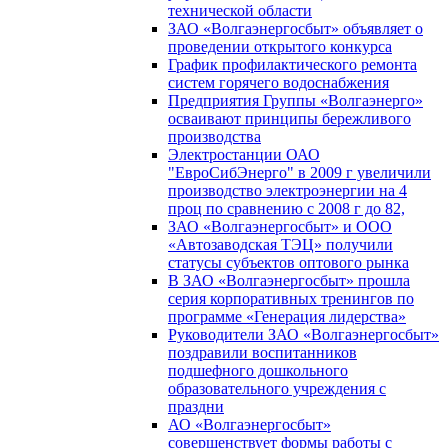
технической области
ЗАО «Волгаэнергосбыт» объявляет о
проведении открытого конкурса
График профилактического ремонта
систем горячего водоснабжения
Предприятия Группы «Волгаэнерго»
осваивают принципы бережливого
производства
Электростанции ОАО
"ЕвроСибЭнерго" в 2009 г увеличили
производство электроэнергии на 4
проц по сравнению с 2008 г до 82,
ЗАО «Волгаэнергосбыт» и ООО
«Автозаводская ТЭЦ» получили
статусы субъектов оптового рынка
В ЗАО «Волгаэнергосбыт» прошла
серия корпоративных тренингов по
программе «Генерация лидерства»
Руководители ЗАО «Волгаэнергосбыт»
поздравили воспитанников
подшефного дошкольного
образовательного учреждения с
праздни
АО «Волгаэнергосбыт»
совершенствует формы работы с