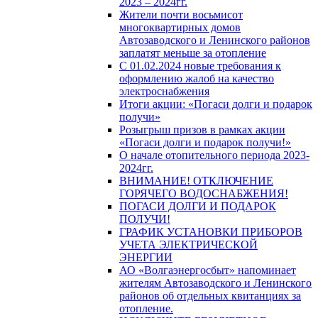
2023 – 2024гг.
Жители почти восьмисот
многоквартирных домов
Автозаводского и Ленинского районов
заплатят меньше за отопление
С 01.02.2024 новые требования к
оформлению жалоб на качество
электроснабжения
Итоги акции: «Погаси долги и подарок
получи»
Розыгрыш призов в рамках акции
«Погаси долги и подарок получи!»
О начале отопительного периода 2023-
2024гг.
ВНИМАНИЕ! ОТКЛЮЧЕНИЕ
ГОРЯЧЕГО ВОДОСНАБЖЕНИЯ!
ПОГАСИ ДОЛГИ И ПОДАРОК
ПОЛУЧИ!
ГРАФИК УСТАНОВКИ ПРИБОРОВ
УЧЕТА ЭЛЕКТРИЧЕСКОЙ
ЭНЕРГИИ
АО «Волгаэнергосбыт» напоминает
жителям Автозаводского и Ленинского
районов об отдельных квитанциях за
отопление.