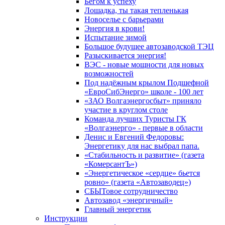
Бегом к успеху
Лошадка, ты такая тепленькая
Новоселье с барьерами
Энергия в крови!
Испытание зимой
Большое будущее автозаводской ТЭЦ
Разыскивается энергия!
ВЭС - новые мощности для новых
возможностей
Под надёжным крылом Подшефной
«ЕвроСибЭнерго» школе - 100 лет
«ЗАО Волгаэнергосбыт» приняло
участие в круглом столе
Команда лучших Туристы ГК
«Волгаэнерго» - первые в области
Денис и Евгений Федоровы:
Энергетику для нас выбрал папа.
«Стабильность и развитие» (газета
«КомерсантЪ»)
«Энергетическое «сердце» бьется
ровно» (газета «Автозаводец»)
СБЫТовое сотрудничество
Автозавод «энергичный»
Главный энергетик
Инструкции