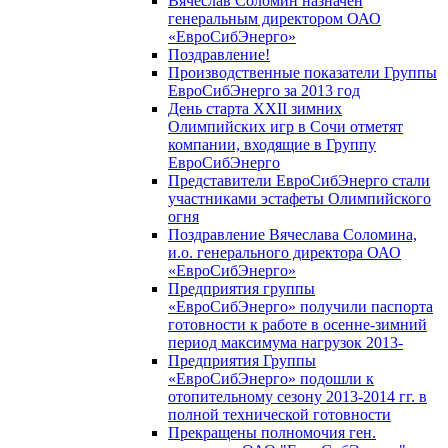
Вячеслав Соломин назначен
генеральным директором ОАО
«ЕвроСибЭнерго»
Поздравление!
Производственные показатели Группы
ЕвроСибЭнерго за 2013 год
День старта XXII зимних
Олимпийских игр в Сочи отметят
компании, входящие в Группу
ЕвроСибЭнерго
Представители ЕвроСибЭнерго стали
участниками эстафеты Олимпийского
огня
Поздравление Вячеслава Соломина,
и.о. генерального директора ОАО
«ЕвроСибЭнерго»
Предприятия группы
«ЕвроСибЭнерго» получили паспорта
готовности к работе в осенне-зимний
период максимума нагрузок 2013-
Предприятия Группы
«ЕвроСибЭнерго» подошли к
отопительному сезону 2013-2014 гг. в
полной технической готовности
Прекращены полномочия ген.