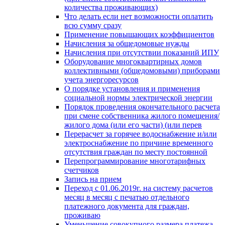
количества проживающих)
Что делать если нет возможности оплатить
всю сумму сразу
Применение повышающих коэффициентов
Начисления за общедомовые нужды
Начисления при отсутствии показаний ИПУ
Оборудование многоквартирных домов
коллективными (общедомовыми) приборами
учета энергоресурсов
О порядке установления и применения
социальной нормы электрической энергии
Порядок проведения окончательного расчета
при смене собственника жилого помещения/
жилого дома (или его части) (или перев
Перерасчет за горячее водоснабжение и/или
электроснабжение по причине временного
отсутствия граждан по месту постоянной
Перепрограммирование многотарифных
счетчиков
Запись на прием
Переход с 01.06.2019г. на систему расчетов
месяц в месяц с печатью отдельного
платежного документа для граждан,
проживаю
Уменьшение совокупного размера платежа