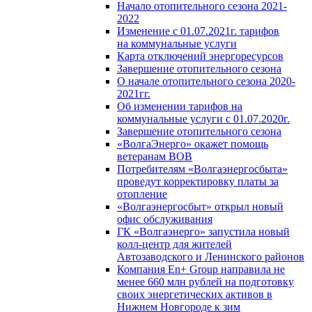
Начало отопительного сезона 2021-
2022
Изменение с 01.07.2021г. тарифов
на коммунальные услуги
Карта отключений энергоресурсов
Завершение отопительного сезона
О начале отопительного сезона 2020-
2021гг.
Об изменении тарифов на
коммунальные услуги с 01.07.2020г.
Завершение отопительного сезона
«ВолгаЭнерго» окажет помощь
ветеранам ВОВ
Потребителям «Волгаэнергосбыта»
проведут корректировку платы за
отопление
«Волгаэнергосбыт» открыл новый
офис обслуживания
ГК «Волгаэнерго» запустила новый
колл-центр для жителей
Автозаводского и Ленинского районов
Компания En+ Group направила не
менее 660 млн рублей на подготовку
своих энергетических активов в
Нижнем Новгороде к зим