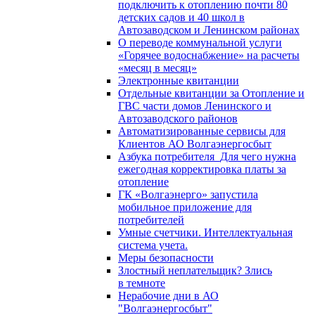
подключить к отоплению почти 80
детских садов и 40 школ в
Автозаводском и Ленинском районах
О переводе коммунальной услуги
«Горячее водоснабжение» на расчеты
«месяц в месяц»
Электронные квитанции
Отдельные квитанции за Отопление и
ГВС части домов Ленинского и
Автозаводского районов
Автоматизированные сервисы для
Клиентов АО Волгаэнергосбыт
Азбука потребителя_Для чего нужна
ежегодная корректировка платы за
отопление
ГК «Волгаэнерго» запустила
мобильное приложение для
потребителей
Умные счетчики. Интеллектуальная
система учета.
Меры безопасности
Злостный неплательщик? Злись
в темноте
Нерабочие дни в АО
"Волгаэнергосбыт"