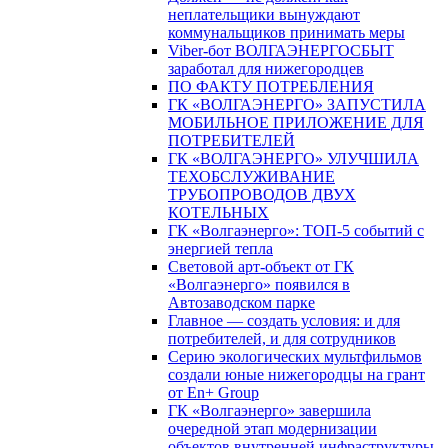
неплательщики вынуждают
коммунальщиков принимать меры
Viber-бот ВОЛГАЭНЕРГОСБЫТ
заработал для нижегородцев
ПО ФАКТУ ПОТРЕБЛЕНИЯ
ГК «ВОЛГАЭНЕРГО» ЗАПУСТИЛА
МОБИЛЬНОЕ ПРИЛОЖЕНИЕ ДЛЯ
ПОТРЕБИТЕЛЕЙ
ГК «ВОЛГАЭНЕРГО» УЛУЧШИЛА
ТЕХОБСЛУЖИВАНИЕ
ТРУБОПРОВОДОВ ДВУХ
КОТЕЛЬНЫХ
ГК «Волгаэнерго»: ТОП-5 событий с
энергией тепла
Световой арт-объект от ГК
«Волгаэнерго» появился в
Автозаводском парке
Главное — создать условия: и для
потребителей, и для сотрудников
Серию экологических мультфильмов
создали юные нижегородцы на грант
от En+ Group
ГК «Волгаэнерго» завершила
очередной этап модернизации
объектов внутренней инфраструктуры