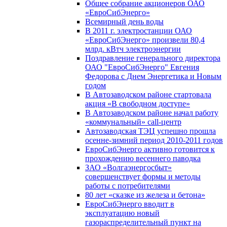
Общее собрание акционеров ОАО
«ЕвроСибЭнерго»
Всемирный день воды
В 2011 г. электростанции ОАО
«ЕвроСибЭнерго» произвели 80,4
млрд. кВтч электроэнергии
Поздравление генерального директора
ОАО "ЕвроСибЭнерго" Евгения
Федорова с Днем Энергетика и Новым
годом
В Автозаводском районе стартовала
акция «В свободном доступе»
В Автозаводском районе начал работу
«коммунальный» call-центр
Автозаводская ТЭЦ успешно прошла
осенне-зимний период 2010-2011 годов
ЕвроСибЭнерго активно готовится к
прохождению весеннего паводка
ЗАО «Волгаэнергосбыт»
совершенствует формы и методы
работы с потребителями
80 лет «сказке из железа и бетона»
ЕвроСибЭнерго вводит в
эксплуатацию новый
газораспределительный пункт на