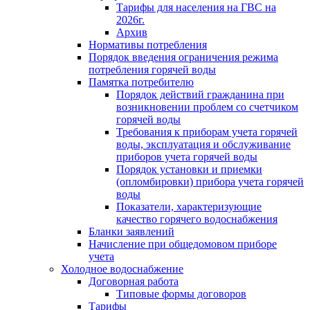
Тарифы для населения на ГВС на
2026г.
Архив
Нормативы потребления
Порядок введения ограничения режима
потребления горячей воды
Памятка потребителю
Порядок действий гражданина при
возникновении проблем со счетчиком
горячей воды
Требования к приборам учета горячей
воды, эксплуатация и обслуживание
приборов учета горячей воды
Порядок установки и приемки
(опломбировки) прибора учета горячей
воды
Показатели, характеризующие
качество горячего водоснабжения
Бланки заявлений
Начисление при общедомовом приборе
учета
Холодное водоснабжение
Договорная работа
Типовые формы договоров
Тарифы