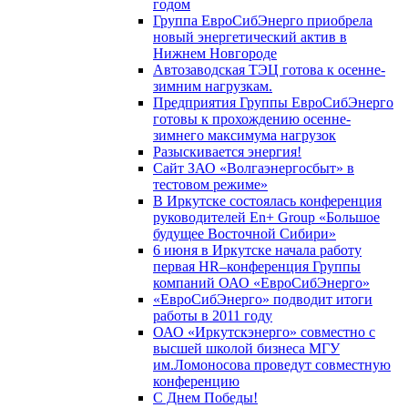
годом
Группа ЕвроСибЭнерго приобрела
новый энергетический актив в
Нижнем Новгороде
Автозаводская ТЭЦ готова к осенне-
зимним нагрузкам.
Предприятия Группы ЕвроСибЭнерго
готовы к прохождению осенне-
зимнего максимума нагрузок
Разыскивается энергия!
Сайт ЗАО «Волгаэнергосбыт» в
тестовом режиме»
В Иркутске состоялась конференция
руководителей En+ Group «Большое
будущее Восточной Сибири»
6 июня в Иркутске начала работу
первая HR–конференция Группы
компаний ОАО «ЕвроСибЭнерго»
«ЕвроСибЭнерго» подводит итоги
работы в 2011 году
ОАО «Иркутскэнерго» совместно с
высшей школой бизнеса МГУ
им.Ломоносова проведут совместную
конференцию
С Днем Победы!