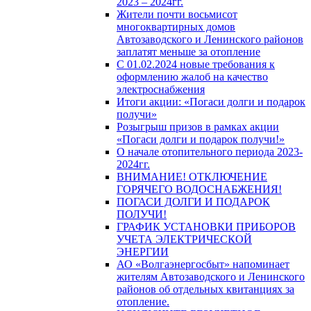
2023 – 2024гг.
Жители почти восьмисот
многоквартирных домов
Автозаводского и Ленинского районов
заплатят меньше за отопление
С 01.02.2024 новые требования к
оформлению жалоб на качество
электроснабжения
Итоги акции: «Погаси долги и подарок
получи»
Розыгрыш призов в рамках акции
«Погаси долги и подарок получи!»
О начале отопительного периода 2023-
2024гг.
ВНИМАНИЕ! ОТКЛЮЧЕНИЕ
ГОРЯЧЕГО ВОДОСНАБЖЕНИЯ!
ПОГАСИ ДОЛГИ И ПОДАРОК
ПОЛУЧИ!
ГРАФИК УСТАНОВКИ ПРИБОРОВ
УЧЕТА ЭЛЕКТРИЧЕСКОЙ
ЭНЕРГИИ
АО «Волгаэнергосбыт» напоминает
жителям Автозаводского и Ленинского
районов об отдельных квитанциях за
отопление.