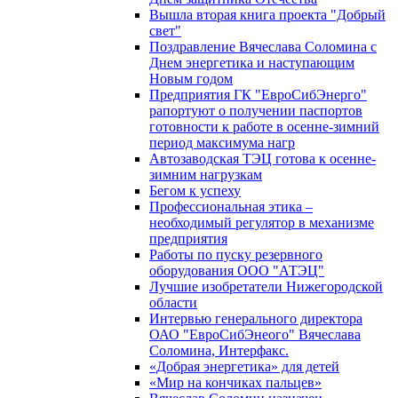
Вышла вторая книга проекта "Добрый
свет"
Поздравление Вячеслава Соломина с
Днем энергетика и наступающим
Новым годом
Предприятия ГК "ЕвроСибЭнерго"
рапортуют о получении паспортов
готовности к работе в осенне-зимний
период максимума нагр
Автозаводская ТЭЦ готова к осенне-
зимним нагрузкам
Бегом к успеху
Профессиональная этика –
необходимый регулятор в механизме
предприятия
Работы по пуску резервного
оборудования ООО "АТЭЦ"
Лучшие изобретатели Нижегородской
области
Интервью генерального директора
ОАО "ЕвроСибЭнеого" Вячеслава
Соломина, Интерфакс.
«Добрая энергетика» для детей
«Мир на кончиках пальцев»