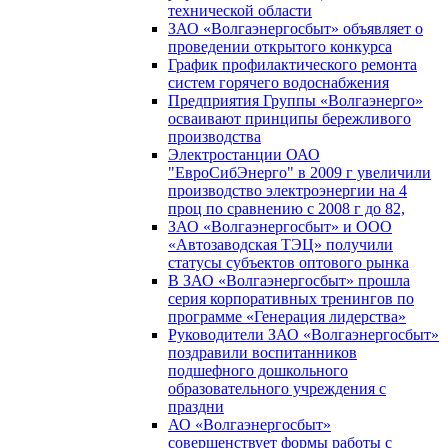
технической области
ЗАО «Волгаэнергосбыт» объявляет о
проведении открытого конкурса
График профилактического ремонта
систем горячего водоснабжения
Предприятия Группы «Волгаэнерго»
осваивают принципы бережливого
производства
Электростанции ОАО
"ЕвроСибЭнерго" в 2009 г увеличили
производство электроэнергии на 4
проц по сравнению с 2008 г до 82,
ЗАО «Волгаэнергосбыт» и ООО
«Автозаводская ТЭЦ» получили
статусы субъектов оптового рынка
В ЗАО «Волгаэнергосбыт» прошла
серия корпоративных тренингов по
программе «Генерация лидерства»
Руководители ЗАО «Волгаэнергосбыт»
поздравили воспитанников
подшефного дошкольного
образовательного учреждения с
праздни
АО «Волгаэнергосбыт»
совершенствует формы работы с