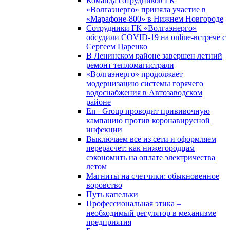
Команда сотрудников ГК
«Волгаэнерго» приняла участие в
«Марафоне-800» в Нижнем Новгороде
Сотрудники ГК «Волгаэнерго»
обсудили COVID-19 на online-встрече с
Сергеем Царенко
В Ленинском районе завершен летний
ремонт тепломагистрали
«Волгаэнерго» продолжает
модернизацию системы горячего
водоснабжения в Автозаводском
районе
En+ Group проводит прививочную
кампанию против коронавирусной
инфекции
Выключаем все из сети и оформляем
перерасчет: как нижегородцам
сэкономить на оплате электричества
летом
Магниты на счетчики: обыкновенное
воровство
Путь капельки
Профессиональная этика –
необходимый регулятор в механизме
предприятия