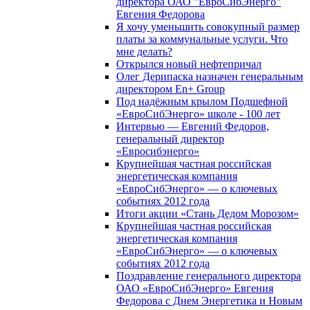
директора ОАО "ЕвроСибЭнерго"
Евгения Федорова
Я хочу уменьшить совокупный размер
платы за коммунальные услуги. Что
мне делать?
Открылся новый нефтепричал
Олег Дерипаска назначен генеральным
директором En+ Group
Под надёжным крылом Подшефной
«ЕвроСибЭнерго» школе - 100 лет
Интервью — Евгений Федоров,
генеральный директор
«Евросибэнерго»
Крупнейшая частная российская
энергетическая компания
«ЕвроСибЭнерго» — о ключевых
событиях 2012 года
Итоги акции «Стань Дедом Морозом»
Крупнейшая частная российская
энергетическая компания
«ЕвроСибЭнерго» — о ключевых
событиях 2012 года
Поздравление генерального директора
ОАО «ЕвроСибЭнерго» Евгения
Федорова с Днем Энергетика и Новым