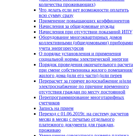
количества проживающих)
Что делать если нет возможности оплатить
всю сумму сразу
Применение повышающих коэффициентов
Начисления за общедомовые нужды
Начисления при отсутствии показаний ИПУ
Оборудование многоквартирных домов
коллективными (общедомовыми) приборами
учета энергоресурсов
О порядке установления и применения
социальной нормы электрической энергии
Порядок проведения окончательного расчета
при смене собственника жилого помещения/
жилого дома (или его части) (или перев
Перерасчет за горячее водоснабжение и/или
электроснабжение по причине временного
отсутствия граждан по месту постоянной
Перепрограммирование многотарифных
счетчиков
Запись на прием
Переход с 01.06.2019г. на систему расчетов
месяц в месяц с печатью отдельного
платежного документа для граждан,
проживаю
Уменьшение совокупного размера платежа