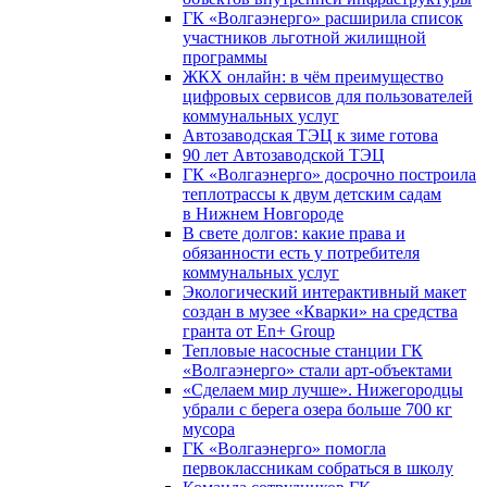
ГК «Волгаэнерго» расширила список
участников льготной жилищной
программы
ЖКХ онлайн: в чём преимущество
цифровых сервисов для пользователей
коммунальных услуг
Автозаводская ТЭЦ к зиме готова
90 лет Автозаводской ТЭЦ
ГК «Волгаэнерго» досрочно построила
теплотрассы к двум детским садам
в Нижнем Новгороде
В свете долгов: какие права и
обязанности есть у потребителя
коммунальных услуг
Экологический интерактивный макет
создан в музее «Кварки» на средства
гранта от En+ Group
Тепловые насосные станции ГК
«Волгаэнерго» стали арт-объектами
«Сделаем мир лучше». Нижегородцы
убрали с берега озера больше 700 кг
мусора
ГК «Волгаэнерго» помогла
первоклассникам собраться в школу