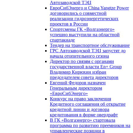
Автозаводской ТЭЦ
ЕвроСибЭнерго и China Yangtze Power
договорились о совместной
реализации гидроэнергетических
проектов в России
Спортсмены ГК «Волгаэнерго»
успешно выступили на областной
спартакиаде
Тендер на транспортное обслуживание
ГРС Автозаводской ТЭЦ запустят до
начала отопительного сезона
Директор по связям с органами
государственной власти En+ Group
Владимир Кирюхин избран
председателем совета директоров
Евгений Федоров назначен
Генеральным директором
«ЕвроСибЭнерго»
Конкурс на право заключения
Кредитного соглашения об открытие
кредитной линии и договора
кредитования в форме овердрафт
В ГК «Волгаэнерго» стартовала
программа по развитию преемников на
управленческие позиции в