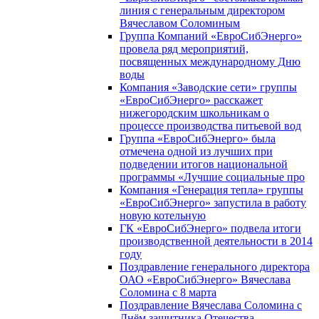
линия с генеральным директором
Вячеславом Соломиным
Группа Компаний «ЕвроСибЭнерго»
провела ряд мероприятий,
посвященных международному Дню
воды
Компания «Заводские сети» группы
«ЕвроСибЭнерго» расскажет
нижегородским школьникам о
процессе производства питьевой вод
Группа «ЕвроСибЭнерго» была
отмечена одной из лучших при
подведении итогов национальной
программы «Лучшие социальные про
Компания «Генерация тепла» группы
«ЕвроСибЭнерго» запустила в работу
новую котельную
ГК «ЕвроСибЭнерго» подвела итоги
производственной деятельности в 2014
году
Поздравление генерального директора
ОАО «ЕвроСибЭнерго» Вячеслава
Соломина с 8 марта
Поздравление Вячеслава Соломина с
Днём защитника Отечества