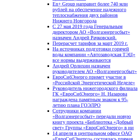
En+ Group направит более 740 млн
рублей на обеспечение надежного
теплоснабжения двух районов
Нижнего Новгорода
С 27 мая 2019 года Генеральным
директором АО «Волгаэнергосбыт»
назначен Андрей Рачковский.
Перерасчет тарифов за март 2019 г.
На источниках подготовки горячей
воды компании «Автозаводская ТЭЦ»
все нормы выдерживаются
Андрей Орлихин назначен
руководителем АО «Волгаэнергосбыт»
ЕвроСибЭнерго примет участие в
«Российской Энергетической Неделе»
Руководитель нижегородского филиала
ГК «ЕвроСибЭнерго» Н. Назарова
награждена памятным знаком к 95-
летию плана ГОЭЛРО
Сотрудники компании
«Волгаэнергосбыт» передали новую
книгу проекта «Библиотека «Добрый
свет» Группы «ЕвроСибЭнерго» в ни
14 апреля в центральном офисе ОАО
«ЕвроСибЭнерго» состоялась прямая