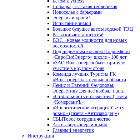
Бегом к успеху
Лошадка, ты такая тепленькая
Новоселье с барьерами
Энергия в крови!
Испытание зимой
Большое будущее автозаводской ТЭЦ
Разыскивается энергия!
ВЭС - новые мощности для новых
возможностей
Под надёжным крылом Подшефной
«ЕвроСибЭнерго» школе - 100 лет
«ЗАО Волгаэнергосбыт» приняло
участие в круглом столе
Команда лучших Туристы ГК
«Волгаэнерго» - первые в области
Денис и Евгений Федоровы:
Энергетику для нас выбрал папа.
«Стабильность и развитие» (газета
«КомерсантЪ»)
«Энергетическое «сердце» бьется
ровно» (газета «Автозаводец»)
СБЫТовое сотрудничество
Автозавод «энергичный»
Главный энергетик
Инструкции