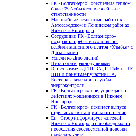
ГК «Волгаэнерго» обеспечила теплом
более 95% объектов в своей зоне
ответственности
Масштабные ремонтные работы в
Автозаводском и Ленинском районах
Нижнего Новгорода
Сотрудники ГК «Волгаэнерго»
поздравили ребят из социально-
реабилитационного центра «Улыбка» с
Днем знаний
Успели ко Дню знаний
Не остались равнодушными
В программе «ДЕНЬ ЗА ДНЕМ» на ТК
ННТВ принимает участие Е.А.
Костина - начальник службы
энергоконтроля
ГК «Волгаэнерго» предупреждает о
действиях мошенников в Нижнем
Новгороде
ГК «Волгаэнерго» начинает выпуск
отдельных квитанций на отопление
En+ Group информирует жителей
Нижнего Новгорода о необходимости
проведения своевременной поверки
приборов учета