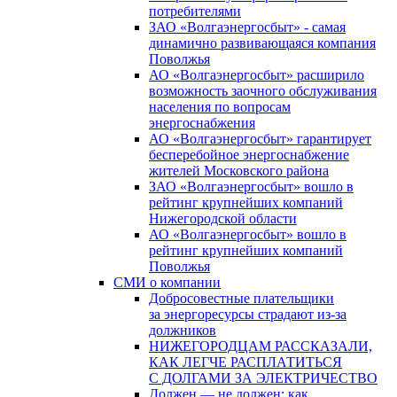
потребителями
ЗАО «Волгаэнергосбыт» - самая
динамично развивающаяся компания
Поволжья
АО «Волгаэнергосбыт» расширило
возможность заочного обслуживания
населения по вопросам
энергоснабжения
АО «Волгаэнергосбыт» гарантирует
бесперебойное энергоснабжение
жителей Московского района
ЗАО «Волгаэнергосбыт» вошло в
рейтинг крупнейших компаний
Нижегородской области
АО «Волгаэнергосбыт» вошло в
рейтинг крупнейших компаний
Поволжья
СМИ о компании
Добросовестные плательщики
за энергоресурсы страдают из-за
должников
НИЖЕГОРОДЦАМ РАССКАЗАЛИ,
КАК ЛЕГЧЕ РАСПЛАТИТЬСЯ
С ДОЛГАМИ ЗА ЭЛЕКТРИЧЕСТВО
Должен — не должен: как