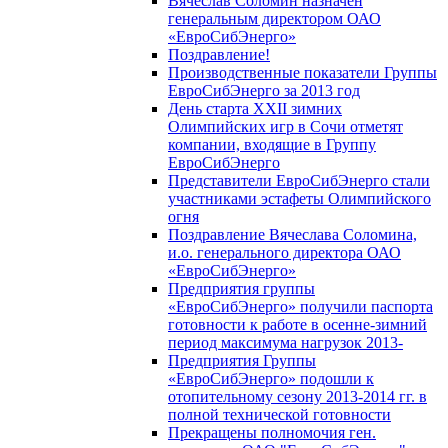
Вячеслав Соломин назначен
генеральным директором ОАО
«ЕвроСибЭнерго»
Поздравление!
Производственные показатели Группы
ЕвроСибЭнерго за 2013 год
День старта XXII зимних
Олимпийских игр в Сочи отметят
компании, входящие в Группу
ЕвроСибЭнерго
Представители ЕвроСибЭнерго стали
участниками эстафеты Олимпийского
огня
Поздравление Вячеслава Соломина,
и.о. генерального директора ОАО
«ЕвроСибЭнерго»
Предприятия группы
«ЕвроСибЭнерго» получили паспорта
готовности к работе в осенне-зимний
период максимума нагрузок 2013-
Предприятия Группы
«ЕвроСибЭнерго» подошли к
отопительному сезону 2013-2014 гг. в
полной технической готовности
Прекращены полномочия ген.