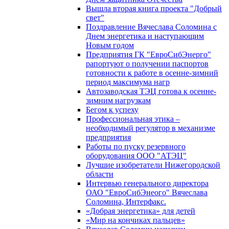
Вышла вторая книга проекта "Добрый
свет"
Поздравление Вячеслава Соломина с
Днем энергетика и наступающим
Новым годом
Предприятия ГК "ЕвроСибЭнерго"
рапортуют о получении паспортов
готовности к работе в осенне-зимний
период максимума нагр
Автозаводская ТЭЦ готова к осенне-
зимним нагрузкам
Бегом к успеху
Профессиональная этика –
необходимый регулятор в механизме
предприятия
Работы по пуску резервного
оборудования ООО "АТЭЦ"
Лучшие изобретатели Нижегородской
области
Интервью генерального директора
ОАО "ЕвроСибЭнеого" Вячеслава
Соломина, Интерфакс.
«Добрая энергетика» для детей
«Мир на кончиках пальцев»