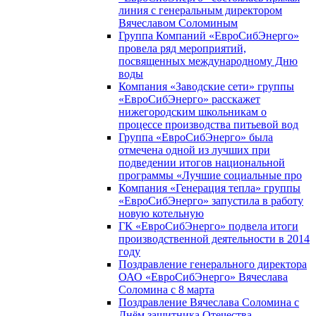
линия с генеральным директором
Вячеславом Соломиным
Группа Компаний «ЕвроСибЭнерго»
провела ряд мероприятий,
посвященных международному Дню
воды
Компания «Заводские сети» группы
«ЕвроСибЭнерго» расскажет
нижегородским школьникам о
процессе производства питьевой вод
Группа «ЕвроСибЭнерго» была
отмечена одной из лучших при
подведении итогов национальной
программы «Лучшие социальные про
Компания «Генерация тепла» группы
«ЕвроСибЭнерго» запустила в работу
новую котельную
ГК «ЕвроСибЭнерго» подвела итоги
производственной деятельности в 2014
году
Поздравление генерального директора
ОАО «ЕвроСибЭнерго» Вячеслава
Соломина с 8 марта
Поздравление Вячеслава Соломина с
Днём защитника Отечества