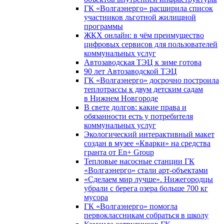
ГК «Волгаэнерго» расширила список
участников льготной жилищной
программы
ЖКХ онлайн: в чём преимущество
цифровых сервисов для пользователей
коммунальных услуг
Автозаводская ТЭЦ к зиме готова
90 лет Автозаводской ТЭЦ
ГК «Волгаэнерго» досрочно построила
теплотрассы к двум детским садам
в Нижнем Новгороде
В свете долгов: какие права и
обязанности есть у потребителя
коммунальных услуг
Экологический интерактивный макет
создан в музее «Кварки» на средства
гранта от En+ Group
Тепловые насосные станции ГК
«Волгаэнерго» стали арт-объектами
«Сделаем мир лучше». Нижегородцы
убрали с берега озера больше 700 кг
мусора
ГК «Волгаэнерго» помогла
первоклассникам собраться в школу