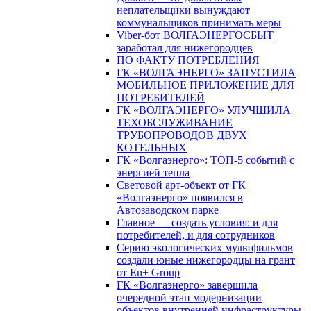
неплательщики вынуждают
коммунальщиков принимать меры
Viber-бот ВОЛГАЭНЕРГОСБЫТ
заработал для нижегородцев
ПО ФАКТУ ПОТРЕБЛЕНИЯ
ГК «ВОЛГАЭНЕРГО» ЗАПУСТИЛА
МОБИЛЬНОЕ ПРИЛОЖЕНИЕ ДЛЯ
ПОТРЕБИТЕЛЕЙ
ГК «ВОЛГАЭНЕРГО» УЛУЧШИЛА
ТЕХОБСЛУЖИВАНИЕ
ТРУБОПРОВОДОВ ДВУХ
КОТЕЛЬНЫХ
ГК «Волгаэнерго»: ТОП-5 событий с
энергией тепла
Световой арт-объект от ГК
«Волгаэнерго» появился в
Автозаводском парке
Главное — создать условия: и для
потребителей, и для сотрудников
Серию экологических мультфильмов
создали юные нижегородцы на грант
от En+ Group
ГК «Волгаэнерго» завершила
очередной этап модернизации
объектов внутренней инфраструктуры