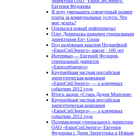
директора ОАО "ЕвроСибЭнерго"
Евгения Федорова
Я хочу уменьшить совокупный размер
платы за коммунальные услуги. Что
мне делать?
Открылся новый нефтепричал
Олег Дерипаска назначен генеральным
директором En+ Group
Под надёжным крылом Подшефной
«ЕвроСибЭнерго» школе - 100 лет
Интервью — Евгений Федоров,
генеральный директор
«Евросибэнерго»
Крупнейшая частная российская
энергетическая компания
«ЕвроСибЭнерго» — о ключевых
событиях 2012 года
Итоги акции «Стань Дедом Морозом»
Крупнейшая частная российская
энергетическая компания
«ЕвроСибЭнерго» — о ключевых
событиях 2012 года
Поздравление генерального директора
ОАО «ЕвроСибЭнерго» Евгения
Федорова с Днем Энергетика и Новым