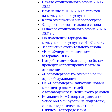
Начало отопительного сезона 2021-
2022
Изменение с 01.07.2021г. тарифов
на коммунальные услуги
Карта отключений энергоресурсов
Завершение отопительного сезона
О начале отопительного сезона 2020-
2021гг.
Об изменении тарифов на
коммунальные услуги с 01.07.2020г.
Завершение отопительного сезона
«ВолгаЭнерго» окажет помощь
ветеранам ВОВ
Потребителям «Волгаэнергосбыта»
проведут корректировку платы за
отопление
«Волгаэнергосбыт» открыл новый
офис обслуживания
ГК «Волгаэнерго» запустила новый
колл-центр для жителей
Автозаводского и Ленинского районов
Компания En+ Group направила не
менее 660 млн рублей на подготовку
своих энергетических активов в
Нижнем Новгороде к зим