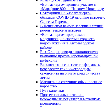
Команда сотрудников ГК
«Волгаэнерго» приняла участие в
«Марафоне-800» в Нижнем Новгороде
Сотрудники ГК «Волгаэнерго»
обсудили COVID-19 на online-встрече с
Сергеем Царенко
В Ленинском районе завершен летний
ремонт тепломагистрали
«Волгаэнерго» продолжает
модернизацию системы горячего
водоснабжения в Автозаводском
районе
En+ Group проводит прививочную
кампанию против коронавирусной
инфекции
Выключаем все из сети и оформляем
перерасчет: как нижегородцам
сэкономить на оплате электричества
летом
Магниты на счетчики: обыкновенное
воровство
Путь капельки
Профессиональная этика –
необходимый регулятор в механизме
предприятия