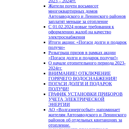
2023 – 2024гг.
Жители почти восьмисот
многоквартирных домов
Автозаводского и Ленинского районов
заплатят меньше за отопление
С 01.02.2024 новые требования к
оформлению жалоб на качество
электроснабжения
Итоги акции: «Погаси долги и подарок
получи»
Розыгрыш призов в рамках акции
«Погаси долги и подарок получи!»
О начале отопительного периода 2023-
2024гг.
ВНИМАНИЕ! ОТКЛЮЧЕНИЕ
ГОРЯЧЕГО ВОДОСНАБЖЕНИЯ!
ПОГАСИ ДОЛГИ И ПОДАРОК
ПОЛУЧИ!
ГРАФИК УСТАНОВКИ ПРИБОРОВ
УЧЕТА ЭЛЕКТРИЧЕСКОЙ
ЭНЕРГИИ
АО «Волгаэнергосбыт» напоминает
жителям Автозаводского и Ленинского
районов об отдельных квитанциях за
отопление.