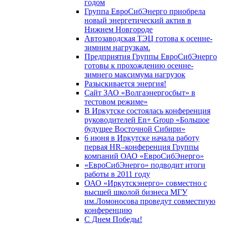
годом
Группа ЕвроСибЭнерго приобрела
новый энергетический актив в
Нижнем Новгороде
Автозаводская ТЭЦ готова к осенне-
зимним нагрузкам.
Предприятия Группы ЕвроСибЭнерго
готовы к прохождению осенне-
зимнего максимума нагрузок
Разыскивается энергия!
Сайт ЗАО «Волгаэнергосбыт» в
тестовом режиме»
В Иркутске состоялась конференция
руководителей En+ Group «Большое
будущее Восточной Сибири»
6 июня в Иркутске начала работу
первая HR–конференция Группы
компаний ОАО «ЕвроСибЭнерго»
«ЕвроСибЭнерго» подводит итоги
работы в 2011 году
ОАО «Иркутскэнерго» совместно с
высшей школой бизнеса МГУ
им.Ломоносова проведут совместную
конференцию
С Днем Победы!