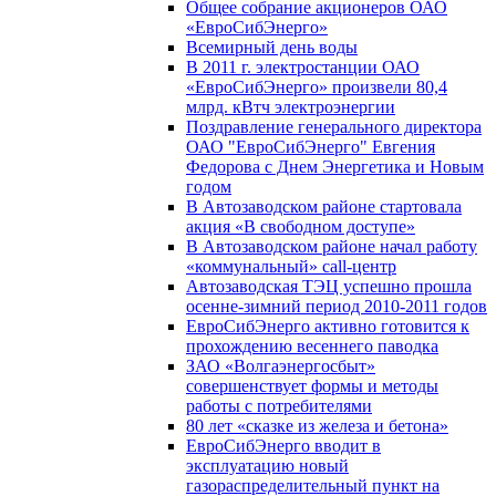
Общее собрание акционеров ОАО
«ЕвроСибЭнерго»
Всемирный день воды
В 2011 г. электростанции ОАО
«ЕвроСибЭнерго» произвели 80,4
млрд. кВтч электроэнергии
Поздравление генерального директора
ОАО "ЕвроСибЭнерго" Евгения
Федорова с Днем Энергетика и Новым
годом
В Автозаводском районе стартовала
акция «В свободном доступе»
В Автозаводском районе начал работу
«коммунальный» call-центр
Автозаводская ТЭЦ успешно прошла
осенне-зимний период 2010-2011 годов
ЕвроСибЭнерго активно готовится к
прохождению весеннего паводка
ЗАО «Волгаэнергосбыт»
совершенствует формы и методы
работы с потребителями
80 лет «сказке из железа и бетона»
ЕвроСибЭнерго вводит в
эксплуатацию новый
газораспределительный пункт на