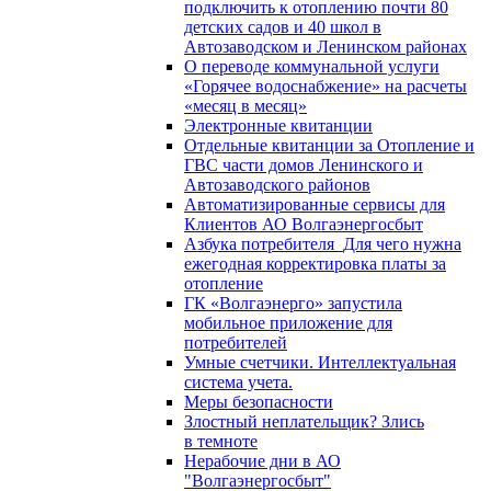
подключить к отоплению почти 80
детских садов и 40 школ в
Автозаводском и Ленинском районах
О переводе коммунальной услуги
«Горячее водоснабжение» на расчеты
«месяц в месяц»
Электронные квитанции
Отдельные квитанции за Отопление и
ГВС части домов Ленинского и
Автозаводского районов
Автоматизированные сервисы для
Клиентов АО Волгаэнергосбыт
Азбука потребителя_Для чего нужна
ежегодная корректировка платы за
отопление
ГК «Волгаэнерго» запустила
мобильное приложение для
потребителей
Умные счетчики. Интеллектуальная
система учета.
Меры безопасности
Злостный неплательщик? Злись
в темноте
Нерабочие дни в АО
"Волгаэнергосбыт"