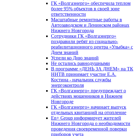
ГК «Волгаэнерго» обеспечила теплом
более 95% объектов в своей зоне
ответственности
Масштабные ремонтные работы в
Автозаводском и Ленинском районах
Нижнего Новгорода
Сотрудники ГК «Волгаэнерго»
поздравили ребят из социально-
реабилитационного центра «Улыбка» с
Днем знаний
Успели ко Дню знаний
Не остались равнодушными
В программе «ДЕНЬ ЗА ДНЕМ» на ТК
ННТВ принимает участие Е.А.
Костина - начальник службы
энергоконтроля
ГК «Волгаэнерго» предупреждает о
действиях мошенников в Нижнем
Новгороде
ГК «Волгаэнерго» начинает выпуск
отдельных квитанций на отопление
En+ Group информирует жителей
Нижнего Новгорода о необходимости
проведения своевременной поверки
приборов учета