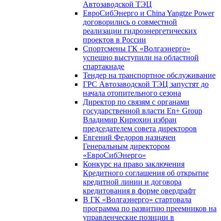
Автозаводской ТЭЦ
ЕвроСибЭнерго и China Yangtze Power
договорились о совместной
реализации гидроэнергетических
проектов в России
Спортсмены ГК «Волгаэнерго»
успешно выступили на областной
спартакиаде
Тендер на транспортное обслуживание
ГРС Автозаводской ТЭЦ запустят до
начала отопительного сезона
Директор по связям с органами
государственной власти En+ Group
Владимир Кирюхин избран
председателем совета директоров
Евгений Федоров назначен
Генеральным директором
«ЕвроСибЭнерго»
Конкурс на право заключения
Кредитного соглашения об открытие
кредитной линии и договора
кредитования в форме овердрафт
В ГК «Волгаэнерго» стартовала
программа по развитию преемников на
управленческие позиции в