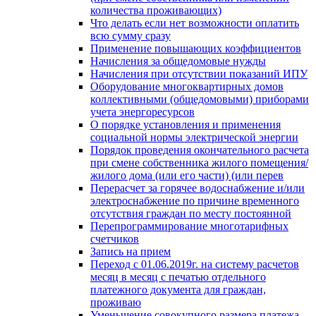
количества проживающих)
Что делать если нет возможности оплатить
всю сумму сразу
Применение повышающих коэффициентов
Начисления за общедомовые нужды
Начисления при отсутствии показаний ИПУ
Оборудование многоквартирных домов
коллективными (общедомовыми) приборами
учета энергоресурсов
О порядке установления и применения
социальной нормы электрической энергии
Порядок проведения окончательного расчета
при смене собственника жилого помещения/
жилого дома (или его части) (или перев
Перерасчет за горячее водоснабжение и/или
электроснабжение по причине временного
отсутствия граждан по месту постоянной
Перепрограммирование многотарифных
счетчиков
Запись на прием
Переход с 01.06.2019г. на систему расчетов
месяц в месяц с печатью отдельного
платежного документа для граждан,
проживаю
Уменьшение совокупного размера платежа