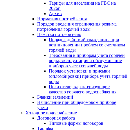
Тарифы для населения на ГВС на
2026г.
Архив
Нормативы потребления
Порядок введения ограничения режима
потребления горячей воды
Памятка потребителю
Порядок действий гражданина при
возникновении проблем со счетчиком
горячей воды
Требования к приборам учета горячей
воды, эксплуатация и обслуживание
приборов учета горячей воды
Порядок установки и приемки
(опломбировки) прибора учета горячей
воды
Показатели, характеризующие
качество горячего водоснабжения
Бланки заявлений
Начисление при общедомовом приборе
учета
Холодное водоснабжение
Договорная работа
Типовые формы договоров
Тарифы