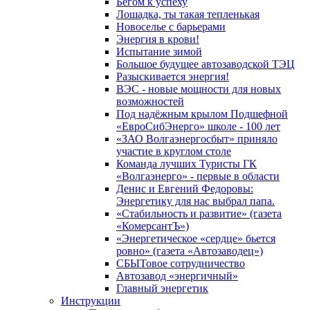
Бегом к успеху
Лошадка, ты такая тепленькая
Новоселье с барьерами
Энергия в крови!
Испытание зимой
Большое будущее автозаводской ТЭЦ
Разыскивается энергия!
ВЭС - новые мощности для новых
возможностей
Под надёжным крылом Подшефной
«ЕвроСибЭнерго» школе - 100 лет
«ЗАО Волгаэнергосбыт» приняло
участие в круглом столе
Команда лучших Туристы ГК
«Волгаэнерго» - первые в области
Денис и Евгений Федоровы:
Энергетику для нас выбрал папа.
«Стабильность и развитие» (газета
«КомерсантЪ»)
«Энергетическое «сердце» бьется
ровно» (газета «Автозаводец»)
СБЫТовое сотрудничество
Автозавод «энергичный»
Главный энергетик
Инструкции