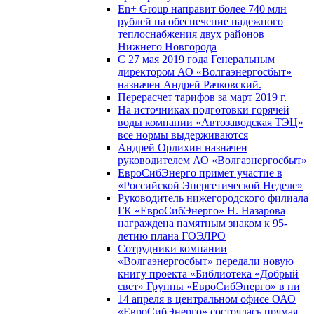
En+ Group направит более 740 млн
рублей на обеспечение надежного
теплоснабжения двух районов
Нижнего Новгорода
С 27 мая 2019 года Генеральным
директором АО «Волгаэнергосбыт»
назначен Андрей Рачковский.
Перерасчет тарифов за март 2019 г.
На источниках подготовки горячей
воды компании «Автозаводская ТЭЦ»
все нормы выдерживаются
Андрей Орлихин назначен
руководителем АО «Волгаэнергосбыт»
ЕвроСибЭнерго примет участие в
«Российской Энергетической Неделе»
Руководитель нижегородского филиала
ГК «ЕвроСибЭнерго» Н. Назарова
награждена памятным знаком к 95-
летию плана ГОЭЛРО
Сотрудники компании
«Волгаэнергосбыт» передали новую
книгу проекта «Библиотека «Добрый
свет» Группы «ЕвроСибЭнерго» в ни
14 апреля в центральном офисе ОАО
«ЕвроСибЭнерго» состоялась прямая