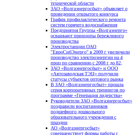
технической области
ЗАО «Волгаэнергосбыт» объявляет о
проведении открытого конкурса
График профилактического ремонта
систем горячего водоснабжения
Предприятия Группы «Волгаэнерго»
осваивают принципы бережливого
производства
Электростанции ОАО
"ЕвроСибЭнерго" в 2009 г увеличили
производство электроэнергии на 4
проц по сравнению с 2008 г до 82,
ЗАО «Волгаэнергосбыт» и ООО
«Автозаводская ТЭЦ» получили
статусы субъектов оптового рынка
В ЗАО «Волгаэнергосбыт» прошла
серия корпоративных тренингов по
программе «Генерация лидерства»
Руководители ЗАО «Волгаэнергосбыт»
поздравили воспитанников
подшефного дошкольного
образовательного учреждения с
праздни
АО «Волгаэнергосбыт»
совершенствует формы работы с