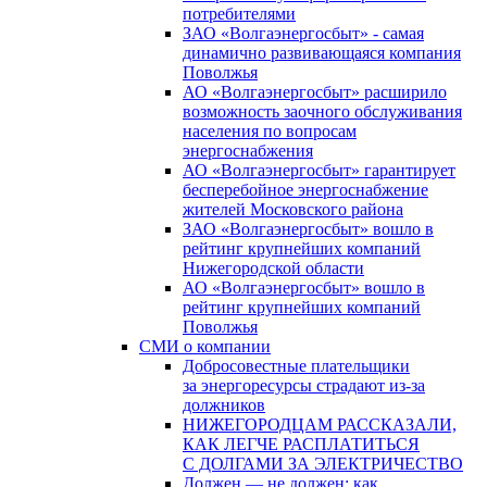
потребителями
ЗАО «Волгаэнергосбыт» - самая
динамично развивающаяся компания
Поволжья
АО «Волгаэнергосбыт» расширило
возможность заочного обслуживания
населения по вопросам
энергоснабжения
АО «Волгаэнергосбыт» гарантирует
бесперебойное энергоснабжение
жителей Московского района
ЗАО «Волгаэнергосбыт» вошло в
рейтинг крупнейших компаний
Нижегородской области
АО «Волгаэнергосбыт» вошло в
рейтинг крупнейших компаний
Поволжья
СМИ о компании
Добросовестные плательщики
за энергоресурсы страдают из-за
должников
НИЖЕГОРОДЦАМ РАССКАЗАЛИ,
КАК ЛЕГЧЕ РАСПЛАТИТЬСЯ
С ДОЛГАМИ ЗА ЭЛЕКТРИЧЕСТВО
Должен — не должен: как