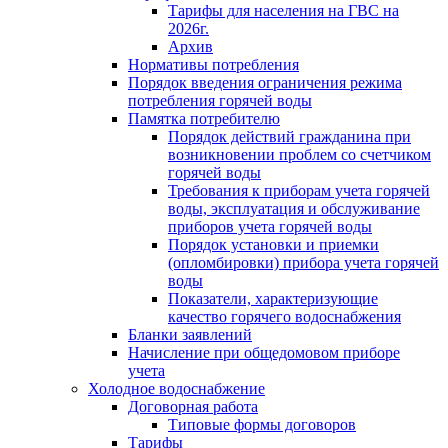
Тарифы для населения на ГВС на
2026г.
Архив
Нормативы потребления
Порядок введения ограничения режима
потребления горячей воды
Памятка потребителю
Порядок действий гражданина при
возникновении проблем со счетчиком
горячей воды
Требования к приборам учета горячей
воды, эксплуатация и обслуживание
приборов учета горячей воды
Порядок установки и приемки
(опломбировки) прибора учета горячей
воды
Показатели, характеризующие
качество горячего водоснабжения
Бланки заявлений
Начисление при общедомовом приборе
учета
Холодное водоснабжение
Договорная работа
Типовые формы договоров
Тарифы