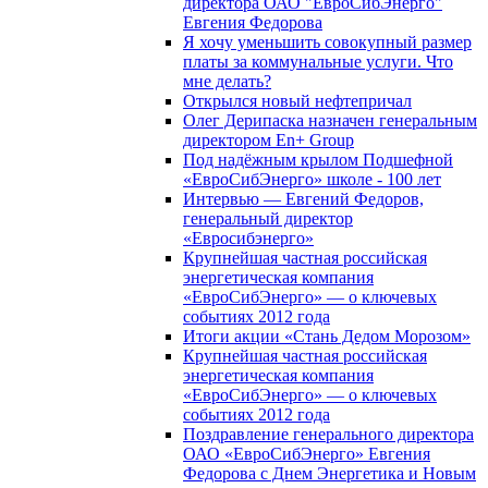
директора ОАО "ЕвроСибЭнерго"
Евгения Федорова
Я хочу уменьшить совокупный размер
платы за коммунальные услуги. Что
мне делать?
Открылся новый нефтепричал
Олег Дерипаска назначен генеральным
директором En+ Group
Под надёжным крылом Подшефной
«ЕвроСибЭнерго» школе - 100 лет
Интервью — Евгений Федоров,
генеральный директор
«Евросибэнерго»
Крупнейшая частная российская
энергетическая компания
«ЕвроСибЭнерго» — о ключевых
событиях 2012 года
Итоги акции «Стань Дедом Морозом»
Крупнейшая частная российская
энергетическая компания
«ЕвроСибЭнерго» — о ключевых
событиях 2012 года
Поздравление генерального директора
ОАО «ЕвроСибЭнерго» Евгения
Федорова с Днем Энергетика и Новым