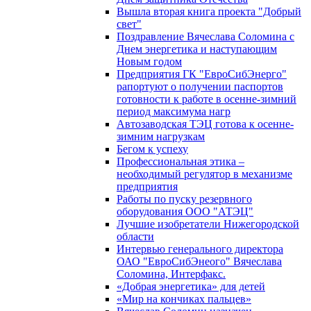
Вышла вторая книга проекта "Добрый
свет"
Поздравление Вячеслава Соломина с
Днем энергетика и наступающим
Новым годом
Предприятия ГК "ЕвроСибЭнерго"
рапортуют о получении паспортов
готовности к работе в осенне-зимний
период максимума нагр
Автозаводская ТЭЦ готова к осенне-
зимним нагрузкам
Бегом к успеху
Профессиональная этика –
необходимый регулятор в механизме
предприятия
Работы по пуску резервного
оборудования ООО "АТЭЦ"
Лучшие изобретатели Нижегородской
области
Интервью генерального директора
ОАО "ЕвроСибЭнеого" Вячеслава
Соломина, Интерфакс.
«Добрая энергетика» для детей
«Мир на кончиках пальцев»