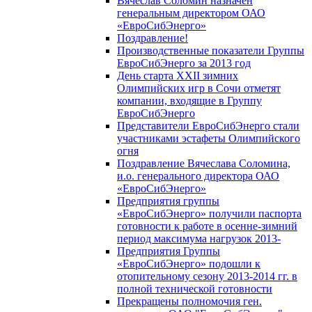
Вячеслав Соломин назначен
генеральным директором ОАО
«ЕвроСибЭнерго»
Поздравление!
Производственные показатели Группы
ЕвроСибЭнерго за 2013 год
День старта XXII зимних
Олимпийских игр в Сочи отметят
компании, входящие в Группу
ЕвроСибЭнерго
Представители ЕвроСибЭнерго стали
участниками эстафеты Олимпийского
огня
Поздравление Вячеслава Соломина,
и.о. генерального директора ОАО
«ЕвроСибЭнерго»
Предприятия группы
«ЕвроСибЭнерго» получили паспорта
готовности к работе в осенне-зимний
период максимума нагрузок 2013-
Предприятия Группы
«ЕвроСибЭнерго» подошли к
отопительному сезону 2013-2014 гг. в
полной технической готовности
Прекращены полномочия ген.