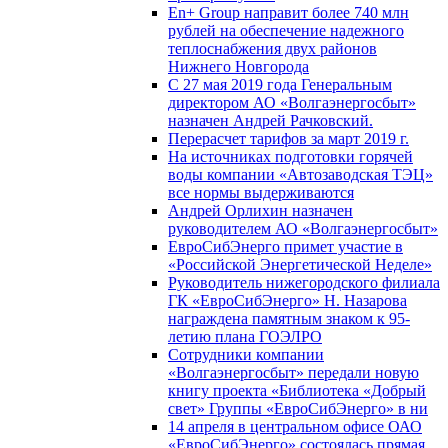
En+ Group направит более 740 млн
рублей на обеспечение надежного
теплоснабжения двух районов
Нижнего Новгорода
С 27 мая 2019 года Генеральным
директором АО «Волгаэнергосбыт»
назначен Андрей Рачковский.
Перерасчет тарифов за март 2019 г.
На источниках подготовки горячей
воды компании «Автозаводская ТЭЦ»
все нормы выдерживаются
Андрей Орлихин назначен
руководителем АО «Волгаэнергосбыт»
ЕвроСибЭнерго примет участие в
«Российской Энергетической Неделе»
Руководитель нижегородского филиала
ГК «ЕвроСибЭнерго» Н. Назарова
награждена памятным знаком к 95-
летию плана ГОЭЛРО
Сотрудники компании
«Волгаэнергосбыт» передали новую
книгу проекта «Библиотека «Добрый
свет» Группы «ЕвроСибЭнерго» в ни
14 апреля в центральном офисе ОАО
«ЕвроСибЭнерго» состоялась прямая