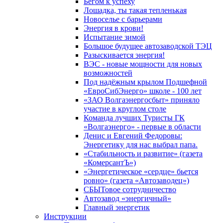
Бегом к успеху
Лошадка, ты такая тепленькая
Новоселье с барьерами
Энергия в крови!
Испытание зимой
Большое будущее автозаводской ТЭЦ
Разыскивается энергия!
ВЭС - новые мощности для новых
возможностей
Под надёжным крылом Подшефной
«ЕвроСибЭнерго» школе - 100 лет
«ЗАО Волгаэнергосбыт» приняло
участие в круглом столе
Команда лучших Туристы ГК
«Волгаэнерго» - первые в области
Денис и Евгений Федоровы:
Энергетику для нас выбрал папа.
«Стабильность и развитие» (газета
«КомерсантЪ»)
«Энергетическое «сердце» бьется
ровно» (газета «Автозаводец»)
СБЫТовое сотрудничество
Автозавод «энергичный»
Главный энергетик
Инструкции