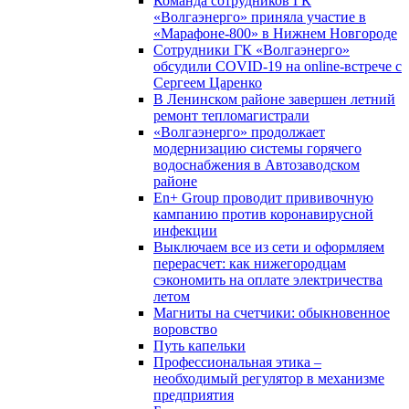
Команда сотрудников ГК
«Волгаэнерго» приняла участие в
«Марафоне-800» в Нижнем Новгороде
Сотрудники ГК «Волгаэнерго»
обсудили COVID-19 на online-встрече с
Сергеем Царенко
В Ленинском районе завершен летний
ремонт тепломагистрали
«Волгаэнерго» продолжает
модернизацию системы горячего
водоснабжения в Автозаводском
районе
En+ Group проводит прививочную
кампанию против коронавирусной
инфекции
Выключаем все из сети и оформляем
перерасчет: как нижегородцам
сэкономить на оплате электричества
летом
Магниты на счетчики: обыкновенное
воровство
Путь капельки
Профессиональная этика –
необходимый регулятор в механизме
предприятия