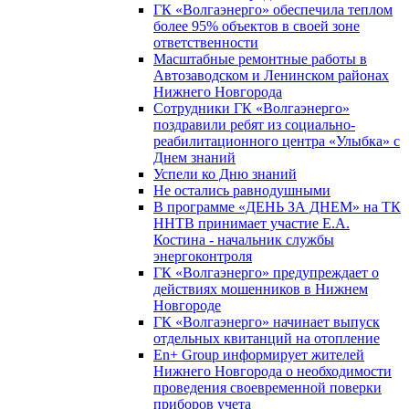
ГК «Волгаэнерго» обеспечила теплом
более 95% объектов в своей зоне
ответственности
Масштабные ремонтные работы в
Автозаводском и Ленинском районах
Нижнего Новгорода
Сотрудники ГК «Волгаэнерго»
поздравили ребят из социально-
реабилитационного центра «Улыбка» с
Днем знаний
Успели ко Дню знаний
Не остались равнодушными
В программе «ДЕНЬ ЗА ДНЕМ» на ТК
ННТВ принимает участие Е.А.
Костина - начальник службы
энергоконтроля
ГК «Волгаэнерго» предупреждает о
действиях мошенников в Нижнем
Новгороде
ГК «Волгаэнерго» начинает выпуск
отдельных квитанций на отопление
En+ Group информирует жителей
Нижнего Новгорода о необходимости
проведения своевременной поверки
приборов учета