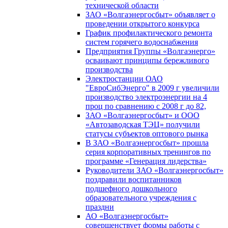
технической области
ЗАО «Волгаэнергосбыт» объявляет о
проведении открытого конкурса
График профилактического ремонта
систем горячего водоснабжения
Предприятия Группы «Волгаэнерго»
осваивают принципы бережливого
производства
Электростанции ОАО
"ЕвроСибЭнерго" в 2009 г увеличили
производство электроэнергии на 4
проц по сравнению с 2008 г до 82,
ЗАО «Волгаэнергосбыт» и ООО
«Автозаводская ТЭЦ» получили
статусы субъектов оптового рынка
В ЗАО «Волгаэнергосбыт» прошла
серия корпоративных тренингов по
программе «Генерация лидерства»
Руководители ЗАО «Волгаэнергосбыт»
поздравили воспитанников
подшефного дошкольного
образовательного учреждения с
праздни
АО «Волгаэнергосбыт»
совершенствует формы работы с