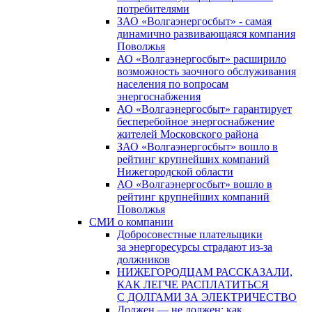
потребителями
ЗАО «Волгаэнергосбыт» - самая
динамично развивающаяся компания
Поволжья
АО «Волгаэнергосбыт» расширило
возможность заочного обслуживания
населения по вопросам
энергоснабжения
АО «Волгаэнергосбыт» гарантирует
бесперебойное энергоснабжение
жителей Московского района
ЗАО «Волгаэнергосбыт» вошло в
рейтинг крупнейших компаний
Нижегородской области
АО «Волгаэнергосбыт» вошло в
рейтинг крупнейших компаний
Поволжья
СМИ о компании
Добросовестные плательщики
за энергоресурсы страдают из-за
должников
НИЖЕГОРОДЦАМ РАССКАЗАЛИ,
КАК ЛЕГЧЕ РАСПЛАТИТЬСЯ
С ДОЛГАМИ ЗА ЭЛЕКТРИЧЕСТВО
Должен — не должен: как