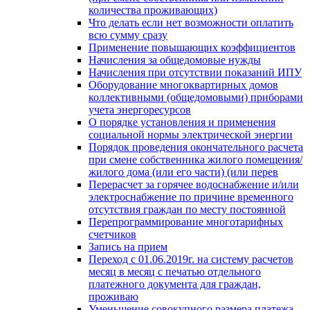
количества проживающих)
Что делать если нет возможности оплатить
всю сумму сразу
Применение повышающих коэффициентов
Начисления за общедомовые нужды
Начисления при отсутствии показаний ИПУ
Оборудование многоквартирных домов
коллективными (общедомовыми) приборами
учета энергоресурсов
О порядке установления и применения
социальной нормы электрической энергии
Порядок проведения окончательного расчета
при смене собственника жилого помещения/
жилого дома (или его части) (или перев
Перерасчет за горячее водоснабжение и/или
электроснабжение по причине временного
отсутствия граждан по месту постоянной
Перепрограммирование многотарифных
счетчиков
Запись на прием
Переход с 01.06.2019г. на систему расчетов
месяц в месяц с печатью отдельного
платежного документа для граждан,
проживаю
Уменьшение совокупного размера платежа