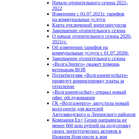
Начало отопительного сезона 2021-
2022
Изменение с 01.07.2021г. тарифов
на коммунальные услуги
Карта отключений энергоресурсов
Завершение отопительного сезона
О начале отопительного сезона 2020-
2021гг.
Об изменении тарифов на
коммунальные услуги с 01.07.2020г.
Завершение отопительного сезона
«ВолгаЭнерго» окажет помощь
ветеранам ВОВ
Потребителям «Волгаэнергосбыта»
проведут корректировку платы за
отопление
«Волгаэнергосбыт» открыл новый
офис обслуживания
ГК «Волгаэнерго» запустила новый
колл-центр для жителей
Автозаводского и Ленинского районов
Компания En+ Group направила не
менее 660 млн рублей на подготовку
своих энергетических активов в
Нижнем Новгороде к зим