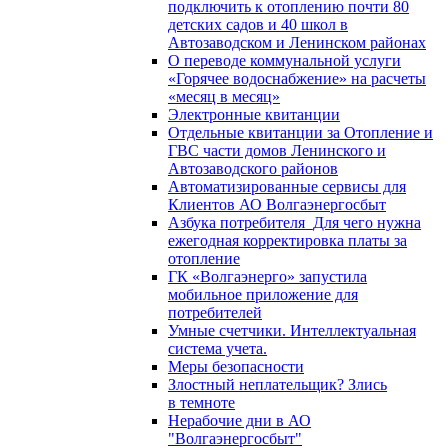
подключить к отоплению почти 80
детских садов и 40 школ в
Автозаводском и Ленинском районах
О переводе коммунальной услуги
«Горячее водоснабжение» на расчеты
«месяц в месяц»
Электронные квитанции
Отдельные квитанции за Отопление и
ГВС части домов Ленинского и
Автозаводского районов
Автоматизированные сервисы для
Клиентов АО Волгаэнергосбыт
Азбука потребителя_Для чего нужна
ежегодная корректировка платы за
отопление
ГК «Волгаэнерго» запустила
мобильное приложение для
потребителей
Умные счетчики. Интеллектуальная
система учета.
Меры безопасности
Злостный неплательщик? Злись
в темноте
Нерабочие дни в АО
"Волгаэнергосбыт"