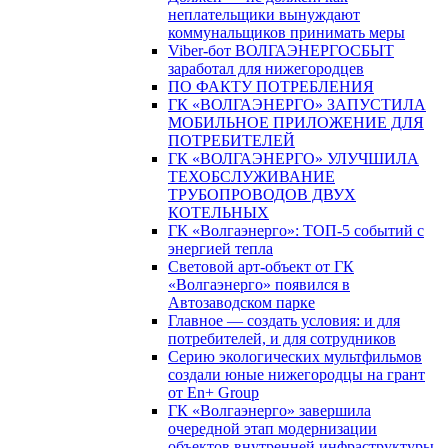
неплательщики вынуждают
коммунальщиков принимать меры
Viber-бот ВОЛГАЭНЕРГОСБЫТ
заработал для нижегородцев
ПО ФАКТУ ПОТРЕБЛЕНИЯ
ГК «ВОЛГАЭНЕРГО» ЗАПУСТИЛА
МОБИЛЬНОЕ ПРИЛОЖЕНИЕ ДЛЯ
ПОТРЕБИТЕЛЕЙ
ГК «ВОЛГАЭНЕРГО» УЛУЧШИЛА
ТЕХОБСЛУЖИВАНИЕ
ТРУБОПРОВОДОВ ДВУХ
КОТЕЛЬНЫХ
ГК «Волгаэнерго»: ТОП-5 событий с
энергией тепла
Световой арт-объект от ГК
«Волгаэнерго» появился в
Автозаводском парке
Главное — создать условия: и для
потребителей, и для сотрудников
Серию экологических мультфильмов
создали юные нижегородцы на грант
от En+ Group
ГК «Волгаэнерго» завершила
очередной этап модернизации
объектов внутренней инфраструктуры