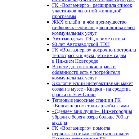
ГК «Волгаэнерго» расширила список
участников льготной жилищной
программы
ЖКХ онлайн: в чём преимущество
цифровых сервисов для пользователей
коммунальных услуг
Автозаводская ТЭЦ к зиме готова
90 лет Автозаводской ТЭЦ
ГК «Волгаэнерго» досрочно построила
теплотрассы к двум детским садам
в Нижнем Новгороде
В свете долгов: какие права и
обязанности есть у потребителя
коммунальных услуг
Экологический интерактивный макет
создан в музее «Кварки» на средства
гранта от En+ Group
Тепловые насосные станции ГК
«Волгаэнерго» стали арт-объектами
«Сделаем мир лучше». Нижегородцы
убрали с берега озера больше 700 кг
мусора
ГК «Волгаэнерго» помогла
первоклассникам собраться в школу