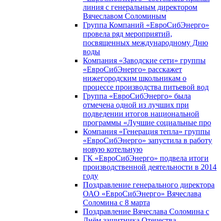
линия с генеральным директором
Вячеславом Соломиным
Группа Компаний «ЕвроСибЭнерго»
провела ряд мероприятий,
посвященных международному Дню
воды
Компания «Заводские сети» группы
«ЕвроСибЭнерго» расскажет
нижегородским школьникам о
процессе производства питьевой вод
Группа «ЕвроСибЭнерго» была
отмечена одной из лучших при
подведении итогов национальной
программы «Лучшие социальные про
Компания «Генерация тепла» группы
«ЕвроСибЭнерго» запустила в работу
новую котельную
ГК «ЕвроСибЭнерго» подвела итоги
производственной деятельности в 2014
году
Поздравление генерального директора
ОАО «ЕвроСибЭнерго» Вячеслава
Соломина с 8 марта
Поздравление Вячеслава Соломина с
Днём защитника Отечества