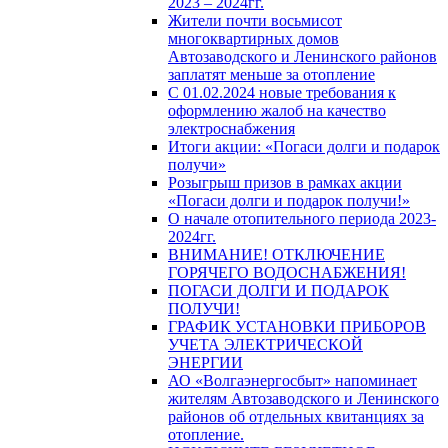
2023 – 2024гг.
Жители почти восьмисот
многоквартирных домов
Автозаводского и Ленинского районов
заплатят меньше за отопление
С 01.02.2024 новые требования к
оформлению жалоб на качество
электроснабжения
Итоги акции: «Погаси долги и подарок
получи»
Розыгрыш призов в рамках акции
«Погаси долги и подарок получи!»
О начале отопительного периода 2023-
2024гг.
ВНИМАНИЕ! ОТКЛЮЧЕНИЕ
ГОРЯЧЕГО ВОДОСНАБЖЕНИЯ!
ПОГАСИ ДОЛГИ И ПОДАРОК
ПОЛУЧИ!
ГРАФИК УСТАНОВКИ ПРИБОРОВ
УЧЕТА ЭЛЕКТРИЧЕСКОЙ
ЭНЕРГИИ
АО «Волгаэнергосбыт» напоминает
жителям Автозаводского и Ленинского
районов об отдельных квитанциях за
отопление.