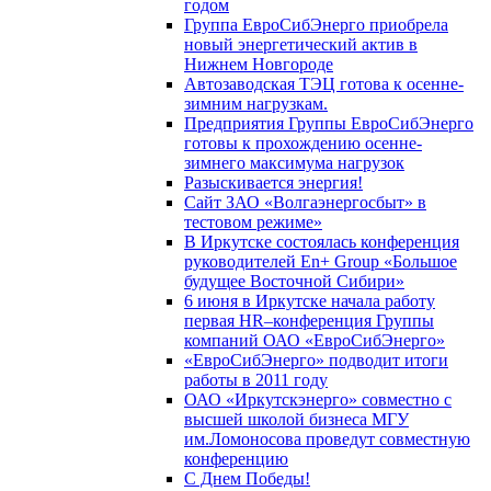
годом
Группа ЕвроСибЭнерго приобрела
новый энергетический актив в
Нижнем Новгороде
Автозаводская ТЭЦ готова к осенне-
зимним нагрузкам.
Предприятия Группы ЕвроСибЭнерго
готовы к прохождению осенне-
зимнего максимума нагрузок
Разыскивается энергия!
Сайт ЗАО «Волгаэнергосбыт» в
тестовом режиме»
В Иркутске состоялась конференция
руководителей En+ Group «Большое
будущее Восточной Сибири»
6 июня в Иркутске начала работу
первая HR–конференция Группы
компаний ОАО «ЕвроСибЭнерго»
«ЕвроСибЭнерго» подводит итоги
работы в 2011 году
ОАО «Иркутскэнерго» совместно с
высшей школой бизнеса МГУ
им.Ломоносова проведут совместную
конференцию
С Днем Победы!