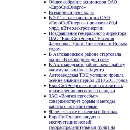
Общее собрание акционеров ОАО
«ЕвроСибЭнерго»
Всемирный день воды
В 2011 г. электростанции ОАО
«ЕвроСибЭнерго» произвели 80,4
млрд. кВтч электроэнергии
Поздравление генерального директора
ОАО "ЕвроСибЭнерго" Евгения
Федорова с Днем Энергетика и Новым
годом
В Автозаводском районе стартовала
акция «В свободном доступе»
В Автозаводском районе начал работу
«коммунальный» call-центр
Автозаводская ТЭЦ успешно прошла
осенне-зимний период 2010-2011 годов
ЕвроСибЭнерго активно готовится к
прохождению весеннего паводка
ЗАО «Волгаэнергосбыт»
совершенствует формы и методы
работы с потребителями
80 лет «сказке из железа и бетона»
ЕвроСибЭнерго вводит в
эксплуатацию новый
газораспределительный пункт на