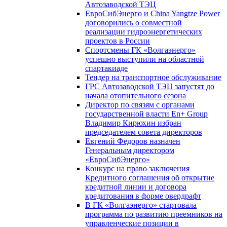
Автозаводской ТЭЦ
ЕвроСибЭнерго и China Yangtze Power
договорились о совместной
реализации гидроэнергетических
проектов в России
Спортсмены ГК «Волгаэнерго»
успешно выступили на областной
спартакиаде
Тендер на транспортное обслуживание
ГРС Автозаводской ТЭЦ запустят до
начала отопительного сезона
Директор по связям с органами
государственной власти En+ Group
Владимир Кирюхин избран
председателем совета директоров
Евгений Федоров назначен
Генеральным директором
«ЕвроСибЭнерго»
Конкурс на право заключения
Кредитного соглашения об открытие
кредитной линии и договора
кредитования в форме овердрафт
В ГК «Волгаэнерго» стартовала
программа по развитию преемников на
управленческие позиции в