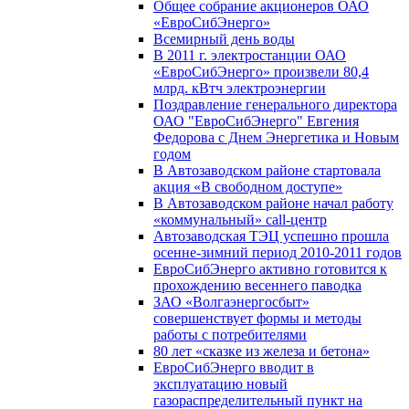
Общее собрание акционеров ОАО
«ЕвроСибЭнерго»
Всемирный день воды
В 2011 г. электростанции ОАО
«ЕвроСибЭнерго» произвели 80,4
млрд. кВтч электроэнергии
Поздравление генерального директора
ОАО "ЕвроСибЭнерго" Евгения
Федорова с Днем Энергетика и Новым
годом
В Автозаводском районе стартовала
акция «В свободном доступе»
В Автозаводском районе начал работу
«коммунальный» call-центр
Автозаводская ТЭЦ успешно прошла
осенне-зимний период 2010-2011 годов
ЕвроСибЭнерго активно готовится к
прохождению весеннего паводка
ЗАО «Волгаэнергосбыт»
совершенствует формы и методы
работы с потребителями
80 лет «сказке из железа и бетона»
ЕвроСибЭнерго вводит в
эксплуатацию новый
газораспределительный пункт на