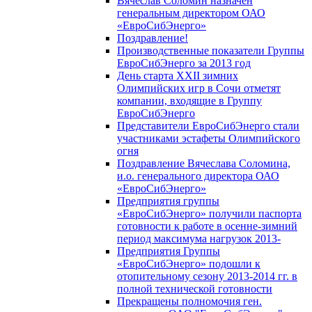
Вячеслав Соломин назначен
генеральным директором ОАО
«ЕвроСибЭнерго»
Поздравление!
Производственные показатели Группы
ЕвроСибЭнерго за 2013 год
День старта XXII зимних
Олимпийских игр в Сочи отметят
компании, входящие в Группу
ЕвроСибЭнерго
Представители ЕвроСибЭнерго стали
участниками эстафеты Олимпийского
огня
Поздравление Вячеслава Соломина,
и.о. генерального директора ОАО
«ЕвроСибЭнерго»
Предприятия группы
«ЕвроСибЭнерго» получили паспорта
готовности к работе в осенне-зимний
период максимума нагрузок 2013-
Предприятия Группы
«ЕвроСибЭнерго» подошли к
отопительному сезону 2013-2014 гг. в
полной технической готовности
Прекращены полномочия ген.