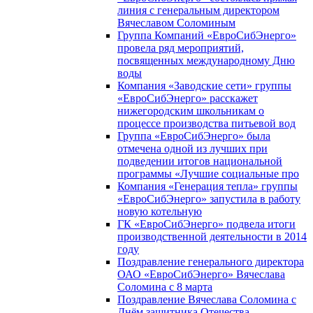
линия с генеральным директором
Вячеславом Соломиным
Группа Компаний «ЕвроСибЭнерго»
провела ряд мероприятий,
посвященных международному Дню
воды
Компания «Заводские сети» группы
«ЕвроСибЭнерго» расскажет
нижегородским школьникам о
процессе производства питьевой вод
Группа «ЕвроСибЭнерго» была
отмечена одной из лучших при
подведении итогов национальной
программы «Лучшие социальные про
Компания «Генерация тепла» группы
«ЕвроСибЭнерго» запустила в работу
новую котельную
ГК «ЕвроСибЭнерго» подвела итоги
производственной деятельности в 2014
году
Поздравление генерального директора
ОАО «ЕвроСибЭнерго» Вячеслава
Соломина с 8 марта
Поздравление Вячеслава Соломина с
Днём защитника Отечества