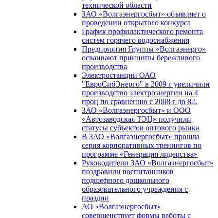
технической области
ЗАО «Волгаэнергосбыт» объявляет о
проведении открытого конкурса
График профилактического ремонта
систем горячего водоснабжения
Предприятия Группы «Волгаэнерго»
осваивают принципы бережливого
производства
Электростанции ОАО
"ЕвроСибЭнерго" в 2009 г увеличили
производство электроэнергии на 4
проц по сравнению с 2008 г до 82,
ЗАО «Волгаэнергосбыт» и ООО
«Автозаводская ТЭЦ» получили
статусы субъектов оптового рынка
В ЗАО «Волгаэнергосбыт» прошла
серия корпоративных тренингов по
программе «Генерация лидерства»
Руководители ЗАО «Волгаэнергосбыт»
поздравили воспитанников
подшефного дошкольного
образовательного учреждения с
праздни
АО «Волгаэнергосбыт»
совершенствует формы работы с