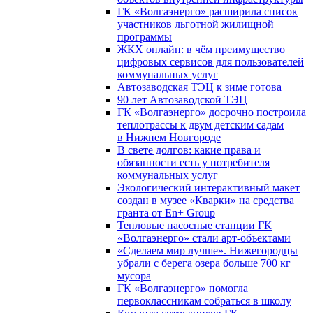
ГК «Волгаэнерго» расширила список
участников льготной жилищной
программы
ЖКХ онлайн: в чём преимущество
цифровых сервисов для пользователей
коммунальных услуг
Автозаводская ТЭЦ к зиме готова
90 лет Автозаводской ТЭЦ
ГК «Волгаэнерго» досрочно построила
теплотрассы к двум детским садам
в Нижнем Новгороде
В свете долгов: какие права и
обязанности есть у потребителя
коммунальных услуг
Экологический интерактивный макет
создан в музее «Кварки» на средства
гранта от En+ Group
Тепловые насосные станции ГК
«Волгаэнерго» стали арт-объектами
«Сделаем мир лучше». Нижегородцы
убрали с берега озера больше 700 кг
мусора
ГК «Волгаэнерго» помогла
первоклассникам собраться в школу