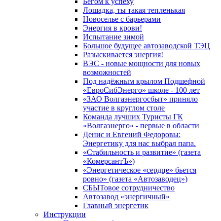
Бегом к успеху
Лошадка, ты такая тепленькая
Новоселье с барьерами
Энергия в крови!
Испытание зимой
Большое будущее автозаводской ТЭЦ
Разыскивается энергия!
ВЭС - новые мощности для новых
возможностей
Под надёжным крылом Подшефной
«ЕвроСибЭнерго» школе - 100 лет
«ЗАО Волгаэнергосбыт» приняло
участие в круглом столе
Команда лучших Туристы ГК
«Волгаэнерго» - первые в области
Денис и Евгений Федоровы:
Энергетику для нас выбрал папа.
«Стабильность и развитие» (газета
«КомерсантЪ»)
«Энергетическое «сердце» бьется
ровно» (газета «Автозаводец»)
СБЫТовое сотрудничество
Автозавод «энергичный»
Главный энергетик
Инструкции