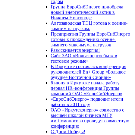
годом
Группа ЕвроСибЭнерго приобрела
новый энергетический актив в
Нижнем Новгороде
Автозаводская ТЭЦ готова к осенне-
зимним нагрузкам.
Предприятия Группы ЕвроСибЭнерго
готовы к прохождению осенне-
зимнего максимума нагрузок
Разыскивается энергия!
Сайт ЗАО «Волгаэнергосбыт» в
тестовом режиме»
В Иркутске состоялась конференция
руководителей En+ Group «Большое
будущее Восточной Сибири»
6 июня в Иркутске начала работу
первая HR–конференция Группы
компаний ОАО «ЕвроСибЭнерго»
«ЕвроСибЭнерго» подводит итоги
работы в 2011 году
ОАО «Иркутскэнерго» совместно с
высшей школой бизнеса МГУ
им.Ломоносова проведут совместную
конференцию
С Днем Победы!