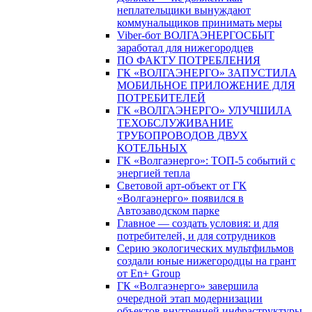
неплательщики вынуждают
коммунальщиков принимать меры
Viber-бот ВОЛГАЭНЕРГОСБЫТ
заработал для нижегородцев
ПО ФАКТУ ПОТРЕБЛЕНИЯ
ГК «ВОЛГАЭНЕРГО» ЗАПУСТИЛА
МОБИЛЬНОЕ ПРИЛОЖЕНИЕ ДЛЯ
ПОТРЕБИТЕЛЕЙ
ГК «ВОЛГАЭНЕРГО» УЛУЧШИЛА
ТЕХОБСЛУЖИВАНИЕ
ТРУБОПРОВОДОВ ДВУХ
КОТЕЛЬНЫХ
ГК «Волгаэнерго»: ТОП-5 событий с
энергией тепла
Световой арт-объект от ГК
«Волгаэнерго» появился в
Автозаводском парке
Главное — создать условия: и для
потребителей, и для сотрудников
Серию экологических мультфильмов
создали юные нижегородцы на грант
от En+ Group
ГК «Волгаэнерго» завершила
очередной этап модернизации
объектов внутренней инфраструктуры