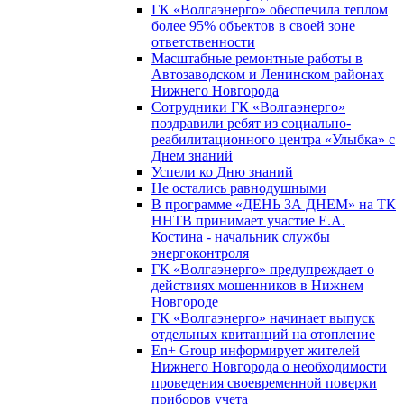
ГК «Волгаэнерго» обеспечила теплом
более 95% объектов в своей зоне
ответственности
Масштабные ремонтные работы в
Автозаводском и Ленинском районах
Нижнего Новгорода
Сотрудники ГК «Волгаэнерго»
поздравили ребят из социально-
реабилитационного центра «Улыбка» с
Днем знаний
Успели ко Дню знаний
Не остались равнодушными
В программе «ДЕНЬ ЗА ДНЕМ» на ТК
ННТВ принимает участие Е.А.
Костина - начальник службы
энергоконтроля
ГК «Волгаэнерго» предупреждает о
действиях мошенников в Нижнем
Новгороде
ГК «Волгаэнерго» начинает выпуск
отдельных квитанций на отопление
En+ Group информирует жителей
Нижнего Новгорода о необходимости
проведения своевременной поверки
приборов учета