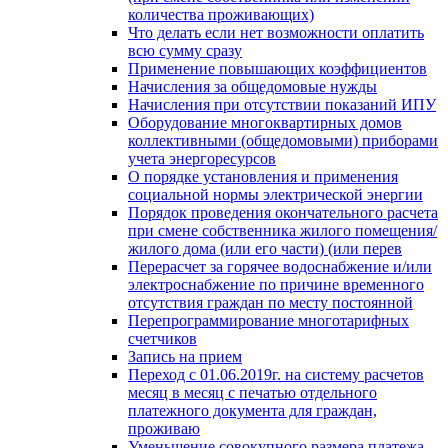
количества проживающих)
Что делать если нет возможности оплатить
всю сумму сразу
Применение повышающих коэффициентов
Начисления за общедомовые нужды
Начисления при отсутствии показаний ИПУ
Оборудование многоквартирных домов
коллективными (общедомовыми) приборами
учета энергоресурсов
О порядке установления и применения
социальной нормы электрической энергии
Порядок проведения окончательного расчета
при смене собственника жилого помещения/
жилого дома (или его части) (или перев
Перерасчет за горячее водоснабжение и/или
электроснабжение по причине временного
отсутствия граждан по месту постоянной
Перепрограммирование многотарифных
счетчиков
Запись на прием
Переход с 01.06.2019г. на систему расчетов
месяц в месяц с печатью отдельного
платежного документа для граждан,
проживаю
Уменьшение совокупного размера платежа