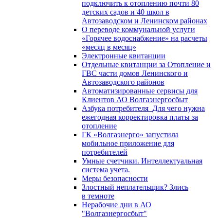
подключить к отоплению почти 80
детских садов и 40 школ в
Автозаводском и Ленинском районах
О переводе коммунальной услуги
«Горячее водоснабжение» на расчеты
«месяц в месяц»
Электронные квитанции
Отдельные квитанции за Отопление и
ГВС части домов Ленинского и
Автозаводского районов
Автоматизированные сервисы для
Клиентов АО Волгаэнергосбыт
Азбука потребителя_Для чего нужна
ежегодная корректировка платы за
отопление
ГК «Волгаэнерго» запустила
мобильное приложение для
потребителей
Умные счетчики. Интеллектуальная
система учета.
Меры безопасности
Злостный неплательщик? Злись
в темноте
Нерабочие дни в АО
"Волгаэнергосбыт"