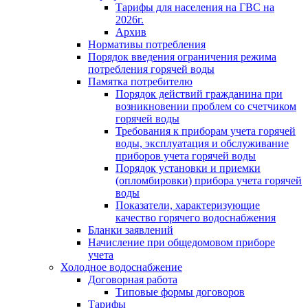
Тарифы для населения на ГВС на
2026г.
Архив
Нормативы потребления
Порядок введения ограничения режима
потребления горячей воды
Памятка потребителю
Порядок действий гражданина при
возникновении проблем со счетчиком
горячей воды
Требования к приборам учета горячей
воды, эксплуатация и обслуживание
приборов учета горячей воды
Порядок установки и приемки
(опломбировки) прибора учета горячей
воды
Показатели, характеризующие
качество горячего водоснабжения
Бланки заявлений
Начисление при общедомовом приборе
учета
Холодное водоснабжение
Договорная работа
Типовые формы договоров
Тарифы