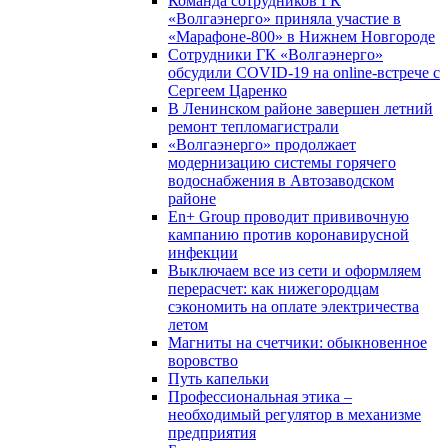
Команда сотрудников ГК
«Волгаэнерго» приняла участие в
«Марафоне-800» в Нижнем Новгороде
Сотрудники ГК «Волгаэнерго»
обсудили COVID-19 на online-встрече с
Сергеем Царенко
В Ленинском районе завершен летний
ремонт тепломагистрали
«Волгаэнерго» продолжает
модернизацию системы горячего
водоснабжения в Автозаводском
районе
En+ Group проводит прививочную
кампанию против коронавирусной
инфекции
Выключаем все из сети и оформляем
перерасчет: как нижегородцам
сэкономить на оплате электричества
летом
Магниты на счетчики: обыкновенное
воровство
Путь капельки
Профессиональная этика –
необходимый регулятор в механизме
предприятия