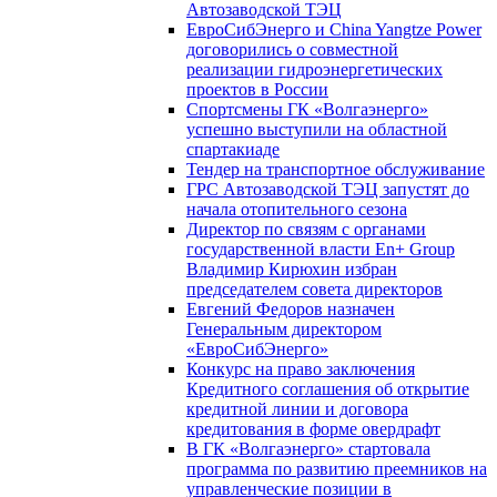
Автозаводской ТЭЦ
ЕвроСибЭнерго и China Yangtze Power
договорились о совместной
реализации гидроэнергетических
проектов в России
Спортсмены ГК «Волгаэнерго»
успешно выступили на областной
спартакиаде
Тендер на транспортное обслуживание
ГРС Автозаводской ТЭЦ запустят до
начала отопительного сезона
Директор по связям с органами
государственной власти En+ Group
Владимир Кирюхин избран
председателем совета директоров
Евгений Федоров назначен
Генеральным директором
«ЕвроСибЭнерго»
Конкурс на право заключения
Кредитного соглашения об открытие
кредитной линии и договора
кредитования в форме овердрафт
В ГК «Волгаэнерго» стартовала
программа по развитию преемников на
управленческие позиции в