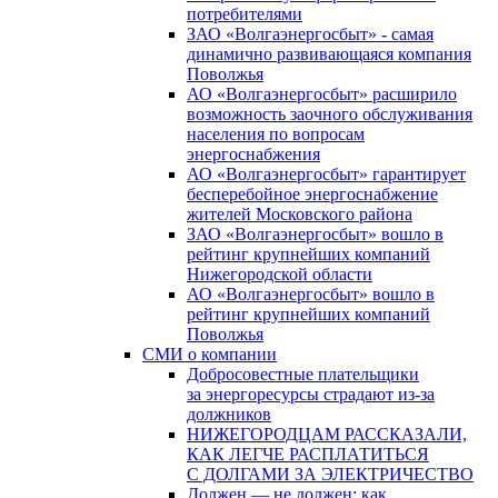
потребителями
ЗАО «Волгаэнергосбыт» - самая
динамично развивающаяся компания
Поволжья
АО «Волгаэнергосбыт» расширило
возможность заочного обслуживания
населения по вопросам
энергоснабжения
АО «Волгаэнергосбыт» гарантирует
бесперебойное энергоснабжение
жителей Московского района
ЗАО «Волгаэнергосбыт» вошло в
рейтинг крупнейших компаний
Нижегородской области
АО «Волгаэнергосбыт» вошло в
рейтинг крупнейших компаний
Поволжья
СМИ о компании
Добросовестные плательщики
за энергоресурсы страдают из-за
должников
НИЖЕГОРОДЦАМ РАССКАЗАЛИ,
КАК ЛЕГЧЕ РАСПЛАТИТЬСЯ
С ДОЛГАМИ ЗА ЭЛЕКТРИЧЕСТВО
Должен — не должен: как