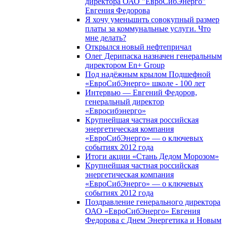
директора ОАО "ЕвроСибЭнерго"
Евгения Федорова
Я хочу уменьшить совокупный размер
платы за коммунальные услуги. Что
мне делать?
Открылся новый нефтепричал
Олег Дерипаска назначен генеральным
директором En+ Group
Под надёжным крылом Подшефной
«ЕвроСибЭнерго» школе - 100 лет
Интервью — Евгений Федоров,
генеральный директор
«Евросибэнерго»
Крупнейшая частная российская
энергетическая компания
«ЕвроСибЭнерго» — о ключевых
событиях 2012 года
Итоги акции «Стань Дедом Морозом»
Крупнейшая частная российская
энергетическая компания
«ЕвроСибЭнерго» — о ключевых
событиях 2012 года
Поздравление генерального директора
ОАО «ЕвроСибЭнерго» Евгения
Федорова с Днем Энергетика и Новым