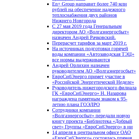
En+ Group направит более 740 млн
рублей на обеспечение надежного
теплоснабжения двух районов
Нижнего Новгорода
С 27 мая 2019 года Генеральным
директором АО «Волгаэнергосбыт»
назначен Андрей Рачковский.
Перерасчет тарифов за март 2019 г.
На источниках подготовки горячей
воды компании «Автозаводская ТЭЦ»
все нормы выдерживаются
Андрей Орлихин назначен
руководителем АО «Волгаэнергосбыт»
ЕвроСибЭнерго примет участие в
«Российской Энергетической Неделе»
Руководитель нижегородского филиала
ГК «ЕвроСибЭнерго» Н. Назарова
награждена памятным знаком к 95-
летию плана ГОЭЛРО
Сотрудники компании
«Волгаэнергосбыт» передали новую
книгу проекта «Библиотека «Добрый
свет» Группы «ЕвроСибЭнерго» в ни
14 апреля в центральном офисе ОАО
«ЕвроСибЭнерго» состоялась прямая