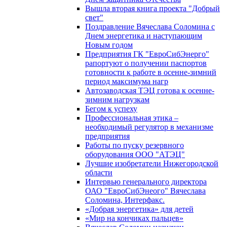
Вышла вторая книга проекта "Добрый
свет"
Поздравление Вячеслава Соломина с
Днем энергетика и наступающим
Новым годом
Предприятия ГК "ЕвроСибЭнерго"
рапортуют о получении паспортов
готовности к работе в осенне-зимний
период максимума нагр
Автозаводская ТЭЦ готова к осенне-
зимним нагрузкам
Бегом к успеху
Профессиональная этика –
необходимый регулятор в механизме
предприятия
Работы по пуску резервного
оборудования ООО "АТЭЦ"
Лучшие изобретатели Нижегородской
области
Интервью генерального директора
ОАО "ЕвроСибЭнеого" Вячеслава
Соломина, Интерфакс.
«Добрая энергетика» для детей
«Мир на кончиках пальцев»