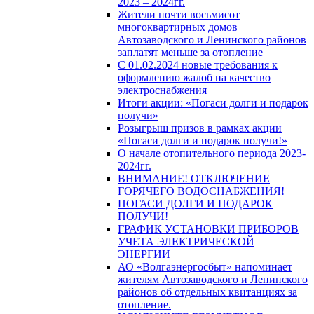
2023 – 2024гг.
Жители почти восьмисот
многоквартирных домов
Автозаводского и Ленинского районов
заплатят меньше за отопление
С 01.02.2024 новые требования к
оформлению жалоб на качество
электроснабжения
Итоги акции: «Погаси долги и подарок
получи»
Розыгрыш призов в рамках акции
«Погаси долги и подарок получи!»
О начале отопительного периода 2023-
2024гг.
ВНИМАНИЕ! ОТКЛЮЧЕНИЕ
ГОРЯЧЕГО ВОДОСНАБЖЕНИЯ!
ПОГАСИ ДОЛГИ И ПОДАРОК
ПОЛУЧИ!
ГРАФИК УСТАНОВКИ ПРИБОРОВ
УЧЕТА ЭЛЕКТРИЧЕСКОЙ
ЭНЕРГИИ
АО «Волгаэнергосбыт» напоминает
жителям Автозаводского и Ленинского
районов об отдельных квитанциях за
отопление.