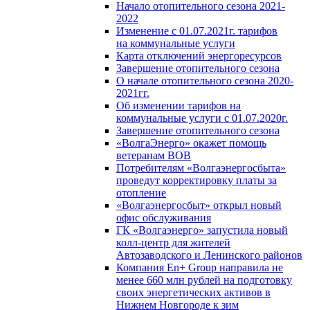
Начало отопительного сезона 2021-
2022
Изменение с 01.07.2021г. тарифов
на коммунальные услуги
Карта отключений энергоресурсов
Завершение отопительного сезона
О начале отопительного сезона 2020-
2021гг.
Об изменении тарифов на
коммунальные услуги с 01.07.2020г.
Завершение отопительного сезона
«ВолгаЭнерго» окажет помощь
ветеранам ВОВ
Потребителям «Волгаэнергосбыта»
проведут корректировку платы за
отопление
«Волгаэнергосбыт» открыл новый
офис обслуживания
ГК «Волгаэнерго» запустила новый
колл-центр для жителей
Автозаводского и Ленинского районов
Компания En+ Group направила не
менее 660 млн рублей на подготовку
своих энергетических активов в
Нижнем Новгороде к зим