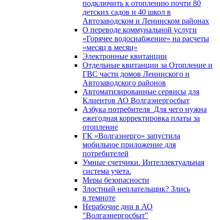
подключить к отоплению почти 80
детских садов и 40 школ в
Автозаводском и Ленинском районах
О переводе коммунальной услуги
«Горячее водоснабжение» на расчеты
«месяц в месяц»
Электронные квитанции
Отдельные квитанции за Отопление и
ГВС части домов Ленинского и
Автозаводского районов
Автоматизированные сервисы для
Клиентов АО Волгаэнергосбыт
Азбука потребителя_Для чего нужна
ежегодная корректировка платы за
отопление
ГК «Волгаэнерго» запустила
мобильное приложение для
потребителей
Умные счетчики. Интеллектуальная
система учета.
Меры безопасности
Злостный неплательщик? Злись
в темноте
Нерабочие дни в АО
"Волгаэнергосбыт"