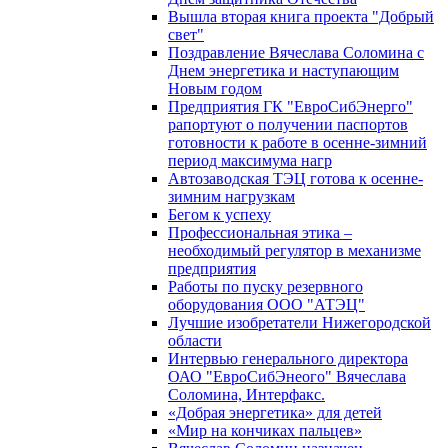
Вышла вторая книга проекта "Добрый
свет"
Поздравление Вячеслава Соломина с
Днем энергетика и наступающим
Новым годом
Предприятия ГК "ЕвроСибЭнерго"
рапортуют о получении паспортов
готовности к работе в осенне-зимний
период максимума нагр
Автозаводская ТЭЦ готова к осенне-
зимним нагрузкам
Бегом к успеху
Профессиональная этика –
необходимый регулятор в механизме
предприятия
Работы по пуску резервного
оборудования ООО "АТЭЦ"
Лучшие изобретатели Нижегородской
области
Интервью генерального директора
ОАО "ЕвроСибЭнеого" Вячеслава
Соломина, Интерфакс.
«Добрая энергетика» для детей
«Мир на кончиках пальцев»