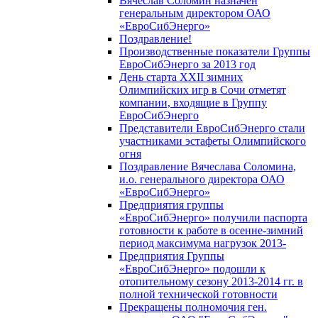
Вячеслав Соломин назначен
генеральным директором ОАО
«ЕвроСибЭнерго»
Поздравление!
Производственные показатели Группы
ЕвроСибЭнерго за 2013 год
День старта XXII зимних
Олимпийских игр в Сочи отметят
компании, входящие в Группу
ЕвроСибЭнерго
Представители ЕвроСибЭнерго стали
участниками эстафеты Олимпийского
огня
Поздравление Вячеслава Соломина,
и.о. генерального директора ОАО
«ЕвроСибЭнерго»
Предприятия группы
«ЕвроСибЭнерго» получили паспорта
готовности к работе в осенне-зимний
период максимума нагрузок 2013-
Предприятия Группы
«ЕвроСибЭнерго» подошли к
отопительному сезону 2013-2014 гг. в
полной технической готовности
Прекращены полномочия ген.