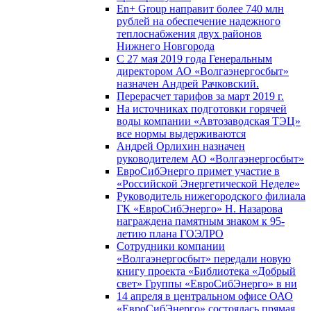
En+ Group направит более 740 млн
рублей на обеспечение надежного
теплоснабжения двух районов
Нижнего Новгорода
С 27 мая 2019 года Генеральным
директором АО «Волгаэнергосбыт»
назначен Андрей Рачковский.
Перерасчет тарифов за март 2019 г.
На источниках подготовки горячей
воды компании «Автозаводская ТЭЦ»
все нормы выдерживаются
Андрей Орлихин назначен
руководителем АО «Волгаэнергосбыт»
ЕвроСибЭнерго примет участие в
«Российской Энергетической Неделе»
Руководитель нижегородского филиала
ГК «ЕвроСибЭнерго» Н. Назарова
награждена памятным знаком к 95-
летию плана ГОЭЛРО
Сотрудники компании
«Волгаэнергосбыт» передали новую
книгу проекта «Библиотека «Добрый
свет» Группы «ЕвроСибЭнерго» в ни
14 апреля в центральном офисе ОАО
«ЕвроСибЭнерго» состоялась прямая