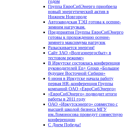
годом
Группа ЕвроСибЭнерго приобрела
новый энергетический актив в
Нижнем Новгороде
Автозаводская ТЭЦ готова к осенне-
зимним нагрузкам.
Предприятия Группы ЕвроСибЭнерго
готовы к прохождению осенне-
зимнего максимума нагрузок
Разыскивается энергия!
Сайт ЗАО «Волгаэнергосбыт» в
тестовом режиме»
В Иркутске состоялась конференция
руководителей En+ Group «Большое
будущее Восточной Сибири»
6 июня в Иркутске начала работу
первая HR–конференция Группы
компаний ОАО «ЕвроСибЭнерго»
«ЕвроСибЭнерго» подводит итоги
работы в 2011 году
ОАО «Иркутскэнерго» совместно с
высшей школой бизнеса МГУ
им.Ломоносова проведут совместную
конференцию
С Днем Победы!