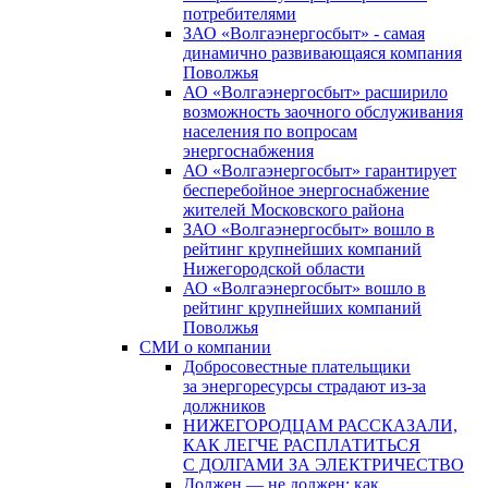
потребителями
ЗАО «Волгаэнергосбыт» - самая
динамично развивающаяся компания
Поволжья
АО «Волгаэнергосбыт» расширило
возможность заочного обслуживания
населения по вопросам
энергоснабжения
АО «Волгаэнергосбыт» гарантирует
бесперебойное энергоснабжение
жителей Московского района
ЗАО «Волгаэнергосбыт» вошло в
рейтинг крупнейших компаний
Нижегородской области
АО «Волгаэнергосбыт» вошло в
рейтинг крупнейших компаний
Поволжья
СМИ о компании
Добросовестные плательщики
за энергоресурсы страдают из-за
должников
НИЖЕГОРОДЦАМ РАССКАЗАЛИ,
КАК ЛЕГЧЕ РАСПЛАТИТЬСЯ
С ДОЛГАМИ ЗА ЭЛЕКТРИЧЕСТВО
Должен — не должен: как