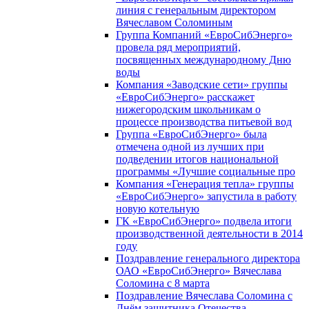
линия с генеральным директором
Вячеславом Соломиным
Группа Компаний «ЕвроСибЭнерго»
провела ряд мероприятий,
посвященных международному Дню
воды
Компания «Заводские сети» группы
«ЕвроСибЭнерго» расскажет
нижегородским школьникам о
процессе производства питьевой вод
Группа «ЕвроСибЭнерго» была
отмечена одной из лучших при
подведении итогов национальной
программы «Лучшие социальные про
Компания «Генерация тепла» группы
«ЕвроСибЭнерго» запустила в работу
новую котельную
ГК «ЕвроСибЭнерго» подвела итоги
производственной деятельности в 2014
году
Поздравление генерального директора
ОАО «ЕвроСибЭнерго» Вячеслава
Соломина с 8 марта
Поздравление Вячеслава Соломина с
Днём защитника Отечества