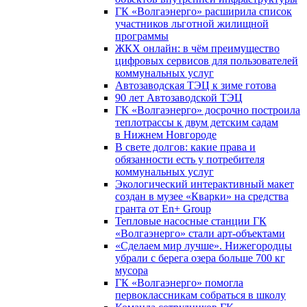
ГК «Волгаэнерго» расширила список
участников льготной жилищной
программы
ЖКХ онлайн: в чём преимущество
цифровых сервисов для пользователей
коммунальных услуг
Автозаводская ТЭЦ к зиме готова
90 лет Автозаводской ТЭЦ
ГК «Волгаэнерго» досрочно построила
теплотрассы к двум детским садам
в Нижнем Новгороде
В свете долгов: какие права и
обязанности есть у потребителя
коммунальных услуг
Экологический интерактивный макет
создан в музее «Кварки» на средства
гранта от En+ Group
Тепловые насосные станции ГК
«Волгаэнерго» стали арт-объектами
«Сделаем мир лучше». Нижегородцы
убрали с берега озера больше 700 кг
мусора
ГК «Волгаэнерго» помогла
первоклассникам собраться в школу