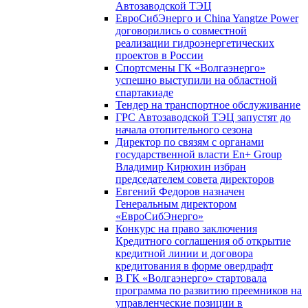
Автозаводской ТЭЦ
ЕвроСибЭнерго и China Yangtze Power
договорились о совместной
реализации гидроэнергетических
проектов в России
Спортсмены ГК «Волгаэнерго»
успешно выступили на областной
спартакиаде
Тендер на транспортное обслуживание
ГРС Автозаводской ТЭЦ запустят до
начала отопительного сезона
Директор по связям с органами
государственной власти En+ Group
Владимир Кирюхин избран
председателем совета директоров
Евгений Федоров назначен
Генеральным директором
«ЕвроСибЭнерго»
Конкурс на право заключения
Кредитного соглашения об открытие
кредитной линии и договора
кредитования в форме овердрафт
В ГК «Волгаэнерго» стартовала
программа по развитию преемников на
управленческие позиции в