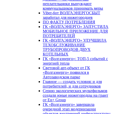
неплательщики вынуждают
коммунальщиков принимать меры
Viber-бот ВОЛГАЭНЕРГОСБЫТ
заработал для нижегородцев
ПО ФАКТУ ПОТРЕБЛЕНИЯ
ГК «ВОЛГАЭНЕРГО» ЗАПУСТИЛА
МОБИЛЬНОЕ ПРИЛОЖЕНИЕ ДЛЯ
ПОТРЕБИТЕЛЕЙ
ГК «ВОЛГАЭНЕРГО» УЛУЧШИЛА
ТЕХОБСЛУЖИВАНИЕ
ТРУБОПРОВОДОВ ДВУХ
КОТЕЛЬНЫХ
ГК «Волгаэнерго»: ТОП-5 событий с
энергией тепла
Световой арт-объект от ГК
«Волгаэнерго» появился в
Автозаводском парке
Главное — создать условия: и для
потребителей, и для сотрудников
Серию экологических мультфильмов
создали юные нижегородцы на грант
от En+ Group
ГК «Волгаэнерго» завершила
очередной этап модернизации
объектов внутренней инфраструктуры