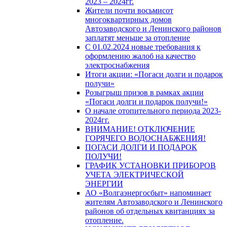
2023 – 2024гг.
Жители почти восьмисот
многоквартирных домов
Автозаводского и Ленинского районов
заплатят меньше за отопление
С 01.02.2024 новые требования к
оформлению жалоб на качество
электроснабжения
Итоги акции: «Погаси долги и подарок
получи»
Розыгрыш призов в рамках акции
«Погаси долги и подарок получи!»
О начале отопительного периода 2023-
2024гг.
ВНИМАНИЕ! ОТКЛЮЧЕНИЕ
ГОРЯЧЕГО ВОДОСНАБЖЕНИЯ!
ПОГАСИ ДОЛГИ И ПОДАРОК
ПОЛУЧИ!
ГРАФИК УСТАНОВКИ ПРИБОРОВ
УЧЕТА ЭЛЕКТРИЧЕСКОЙ
ЭНЕРГИИ
АО «Волгаэнергосбыт» напоминает
жителям Автозаводского и Ленинского
районов об отдельных квитанциях за
отопление.