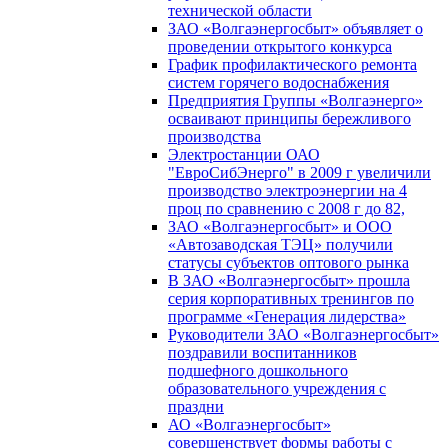
технической области
ЗАО «Волгаэнергосбыт» объявляет о
проведении открытого конкурса
График профилактического ремонта
систем горячего водоснабжения
Предприятия Группы «Волгаэнерго»
осваивают принципы бережливого
производства
Электростанции ОАО
"ЕвроСибЭнерго" в 2009 г увеличили
производство электроэнергии на 4
проц по сравнению с 2008 г до 82,
ЗАО «Волгаэнергосбыт» и ООО
«Автозаводская ТЭЦ» получили
статусы субъектов оптового рынка
В ЗАО «Волгаэнергосбыт» прошла
серия корпоративных тренингов по
программе «Генерация лидерства»
Руководители ЗАО «Волгаэнергосбыт»
поздравили воспитанников
подшефного дошкольного
образовательного учреждения с
праздни
АО «Волгаэнергосбыт»
совершенствует формы работы с