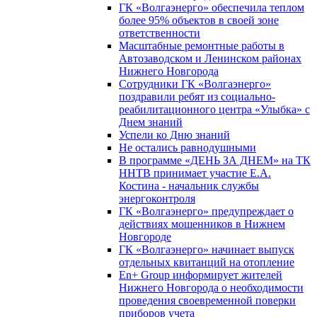
ГК «Волгаэнерго» обеспечила теплом
более 95% объектов в своей зоне
ответственности
Масштабные ремонтные работы в
Автозаводском и Ленинском районах
Нижнего Новгорода
Сотрудники ГК «Волгаэнерго»
поздравили ребят из социально-
реабилитационного центра «Улыбка» с
Днем знаний
Успели ко Дню знаний
Не остались равнодушными
В программе «ДЕНЬ ЗА ДНЕМ» на ТК
ННТВ принимает участие Е.А.
Костина - начальник службы
энергоконтроля
ГК «Волгаэнерго» предупреждает о
действиях мошенников в Нижнем
Новгороде
ГК «Волгаэнерго» начинает выпуск
отдельных квитанций на отопление
En+ Group информирует жителей
Нижнего Новгорода о необходимости
проведения своевременной поверки
приборов учета