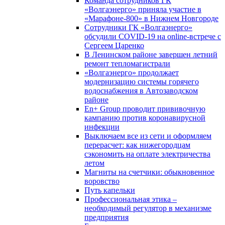
Команда сотрудников ГК
«Волгаэнерго» приняла участие в
«Марафоне-800» в Нижнем Новгороде
Сотрудники ГК «Волгаэнерго»
обсудили COVID-19 на online-встрече с
Сергеем Царенко
В Ленинском районе завершен летний
ремонт тепломагистрали
«Волгаэнерго» продолжает
модернизацию системы горячего
водоснабжения в Автозаводском
районе
En+ Group проводит прививочную
кампанию против коронавирусной
инфекции
Выключаем все из сети и оформляем
перерасчет: как нижегородцам
сэкономить на оплате электричества
летом
Магниты на счетчики: обыкновенное
воровство
Путь капельки
Профессиональная этика –
необходимый регулятор в механизме
предприятия