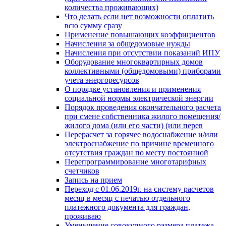
количества проживающих)
Что делать если нет возможности оплатить
всю сумму сразу
Применение повышающих коэффициентов
Начисления за общедомовые нужды
Начисления при отсутствии показаний ИПУ
Оборудование многоквартирных домов
коллективными (общедомовыми) приборами
учета энергоресурсов
О порядке установления и применения
социальной нормы электрической энергии
Порядок проведения окончательного расчета
при смене собственника жилого помещения/
жилого дома (или его части) (или перев
Перерасчет за горячее водоснабжение и/или
электроснабжение по причине временного
отсутствия граждан по месту постоянной
Перепрограммирование многотарифных
счетчиков
Запись на прием
Переход с 01.06.2019г. на систему расчетов
месяц в месяц с печатью отдельного
платежного документа для граждан,
проживаю
Уменьшение совокупного размера платежа