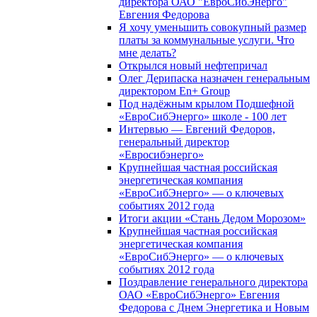
директора ОАО "ЕвроСибЭнерго"
Евгения Федорова
Я хочу уменьшить совокупный размер
платы за коммунальные услуги. Что
мне делать?
Открылся новый нефтепричал
Олег Дерипаска назначен генеральным
директором En+ Group
Под надёжным крылом Подшефной
«ЕвроСибЭнерго» школе - 100 лет
Интервью — Евгений Федоров,
генеральный директор
«Евросибэнерго»
Крупнейшая частная российская
энергетическая компания
«ЕвроСибЭнерго» — о ключевых
событиях 2012 года
Итоги акции «Стань Дедом Морозом»
Крупнейшая частная российская
энергетическая компания
«ЕвроСибЭнерго» — о ключевых
событиях 2012 года
Поздравление генерального директора
ОАО «ЕвроСибЭнерго» Евгения
Федорова с Днем Энергетика и Новым