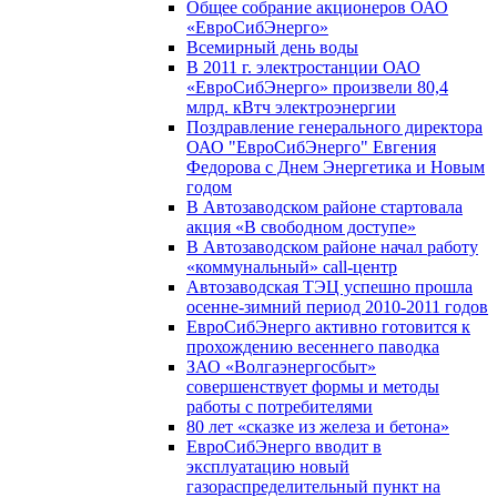
Общее собрание акционеров ОАО
«ЕвроСибЭнерго»
Всемирный день воды
В 2011 г. электростанции ОАО
«ЕвроСибЭнерго» произвели 80,4
млрд. кВтч электроэнергии
Поздравление генерального директора
ОАО "ЕвроСибЭнерго" Евгения
Федорова с Днем Энергетика и Новым
годом
В Автозаводском районе стартовала
акция «В свободном доступе»
В Автозаводском районе начал работу
«коммунальный» call-центр
Автозаводская ТЭЦ успешно прошла
осенне-зимний период 2010-2011 годов
ЕвроСибЭнерго активно готовится к
прохождению весеннего паводка
ЗАО «Волгаэнергосбыт»
совершенствует формы и методы
работы с потребителями
80 лет «сказке из железа и бетона»
ЕвроСибЭнерго вводит в
эксплуатацию новый
газораспределительный пункт на