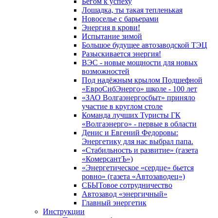
Бегом к успеху
Лошадка, ты такая тепленькая
Новоселье с барьерами
Энергия в крови!
Испытание зимой
Большое будущее автозаводской ТЭЦ
Разыскивается энергия!
ВЭС - новые мощности для новых
возможностей
Под надёжным крылом Подшефной
«ЕвроСибЭнерго» школе - 100 лет
«ЗАО Волгаэнергосбыт» приняло
участие в круглом столе
Команда лучших Туристы ГК
«Волгаэнерго» - первые в области
Денис и Евгений Федоровы:
Энергетику для нас выбрал папа.
«Стабильность и развитие» (газета
«КомерсантЪ»)
«Энергетическое «сердце» бьется
ровно» (газета «Автозаводец»)
СБЫТовое сотрудничество
Автозавод «энергичный»
Главный энергетик
Инструкции