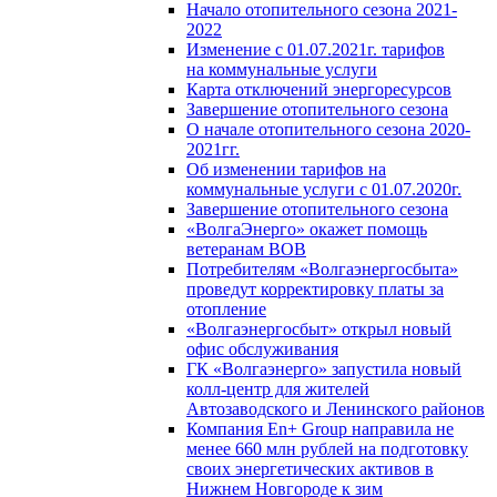
Начало отопительного сезона 2021-
2022
Изменение с 01.07.2021г. тарифов
на коммунальные услуги
Карта отключений энергоресурсов
Завершение отопительного сезона
О начале отопительного сезона 2020-
2021гг.
Об изменении тарифов на
коммунальные услуги с 01.07.2020г.
Завершение отопительного сезона
«ВолгаЭнерго» окажет помощь
ветеранам ВОВ
Потребителям «Волгаэнергосбыта»
проведут корректировку платы за
отопление
«Волгаэнергосбыт» открыл новый
офис обслуживания
ГК «Волгаэнерго» запустила новый
колл-центр для жителей
Автозаводского и Ленинского районов
Компания En+ Group направила не
менее 660 млн рублей на подготовку
своих энергетических активов в
Нижнем Новгороде к зим