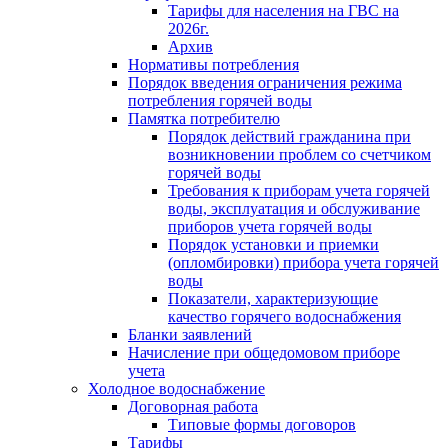
Тарифы для населения на ГВС на
2026г.
Архив
Нормативы потребления
Порядок введения ограничения режима
потребления горячей воды
Памятка потребителю
Порядок действий гражданина при
возникновении проблем со счетчиком
горячей воды
Требования к приборам учета горячей
воды, эксплуатация и обслуживание
приборов учета горячей воды
Порядок установки и приемки
(опломбировки) прибора учета горячей
воды
Показатели, характеризующие
качество горячего водоснабжения
Бланки заявлений
Начисление при общедомовом приборе
учета
Холодное водоснабжение
Договорная работа
Типовые формы договоров
Тарифы