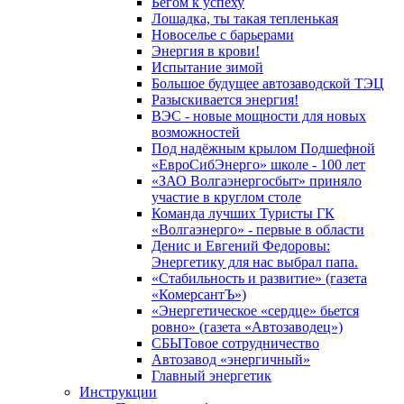
Бегом к успеху
Лошадка, ты такая тепленькая
Новоселье с барьерами
Энергия в крови!
Испытание зимой
Большое будущее автозаводской ТЭЦ
Разыскивается энергия!
ВЭС - новые мощности для новых
возможностей
Под надёжным крылом Подшефной
«ЕвроСибЭнерго» школе - 100 лет
«ЗАО Волгаэнергосбыт» приняло
участие в круглом столе
Команда лучших Туристы ГК
«Волгаэнерго» - первые в области
Денис и Евгений Федоровы:
Энергетику для нас выбрал папа.
«Стабильность и развитие» (газета
«КомерсантЪ»)
«Энергетическое «сердце» бьется
ровно» (газета «Автозаводец»)
СБЫТовое сотрудничество
Автозавод «энергичный»
Главный энергетик
Инструкции