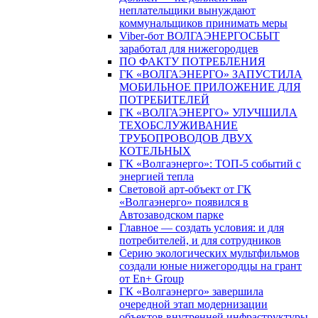
неплательщики вынуждают
коммунальщиков принимать меры
Viber-бот ВОЛГАЭНЕРГОСБЫТ
заработал для нижегородцев
ПО ФАКТУ ПОТРЕБЛЕНИЯ
ГК «ВОЛГАЭНЕРГО» ЗАПУСТИЛА
МОБИЛЬНОЕ ПРИЛОЖЕНИЕ ДЛЯ
ПОТРЕБИТЕЛЕЙ
ГК «ВОЛГАЭНЕРГО» УЛУЧШИЛА
ТЕХОБСЛУЖИВАНИЕ
ТРУБОПРОВОДОВ ДВУХ
КОТЕЛЬНЫХ
ГК «Волгаэнерго»: ТОП-5 событий с
энергией тепла
Световой арт-объект от ГК
«Волгаэнерго» появился в
Автозаводском парке
Главное — создать условия: и для
потребителей, и для сотрудников
Серию экологических мультфильмов
создали юные нижегородцы на грант
от En+ Group
ГК «Волгаэнерго» завершила
очередной этап модернизации
объектов внутренней инфраструктуры