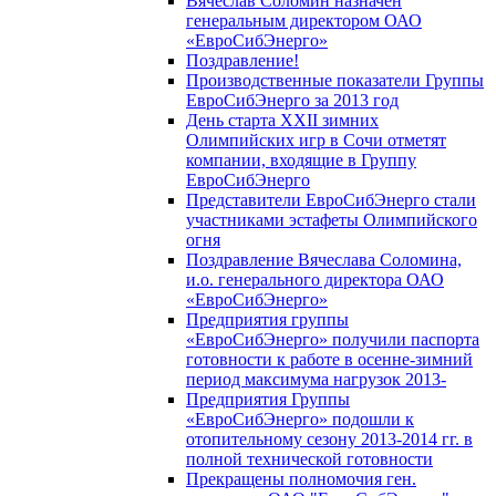
Вячеслав Соломин назначен
генеральным директором ОАО
«ЕвроСибЭнерго»
Поздравление!
Производственные показатели Группы
ЕвроСибЭнерго за 2013 год
День старта XXII зимних
Олимпийских игр в Сочи отметят
компании, входящие в Группу
ЕвроСибЭнерго
Представители ЕвроСибЭнерго стали
участниками эстафеты Олимпийского
огня
Поздравление Вячеслава Соломина,
и.о. генерального директора ОАО
«ЕвроСибЭнерго»
Предприятия группы
«ЕвроСибЭнерго» получили паспорта
готовности к работе в осенне-зимний
период максимума нагрузок 2013-
Предприятия Группы
«ЕвроСибЭнерго» подошли к
отопительному сезону 2013-2014 гг. в
полной технической готовности
Прекращены полномочия ген.