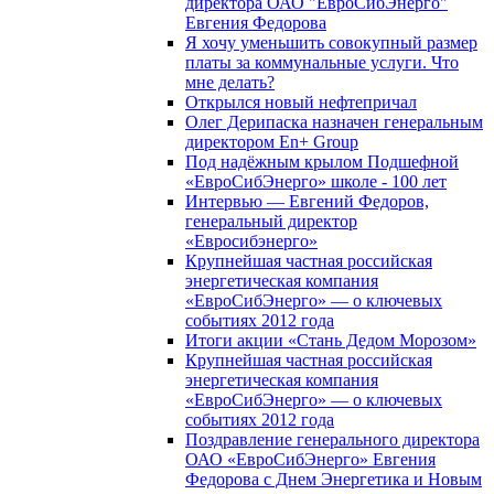
директора ОАО "ЕвроСибЭнерго"
Евгения Федорова
Я хочу уменьшить совокупный размер
платы за коммунальные услуги. Что
мне делать?
Открылся новый нефтепричал
Олег Дерипаска назначен генеральным
директором En+ Group
Под надёжным крылом Подшефной
«ЕвроСибЭнерго» школе - 100 лет
Интервью — Евгений Федоров,
генеральный директор
«Евросибэнерго»
Крупнейшая частная российская
энергетическая компания
«ЕвроСибЭнерго» — о ключевых
событиях 2012 года
Итоги акции «Стань Дедом Морозом»
Крупнейшая частная российская
энергетическая компания
«ЕвроСибЭнерго» — о ключевых
событиях 2012 года
Поздравление генерального директора
ОАО «ЕвроСибЭнерго» Евгения
Федорова с Днем Энергетика и Новым