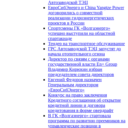
Автозаводской ТЭЦ
ЕвроСибЭнерго и China Yangtze Power
договорились о совместной
реализации гидроэнергетических
проектов в России
Спортсмены ГК «Волгаэнерго»
успешно выступили на областной
спартакиаде
Тендер на транспортное обслуживание
ГРС Автозаводской ТЭЦ запустят до
начала отопительного сезона
Директор по связям с органами
государственной власти En+ Group
Владимир Кирюхин избран
председателем совета директоров
Евгений Федоров назначен
Генеральным директором
«ЕвроСибЭнерго»
Конкурс на право заключения
Кредитного соглашения об открытие
кредитной линии и договора
кредитования в форме овердрафт
В ГК «Волгаэнерго» стартовала
программа по развитию преемников на
управленческие позиции в