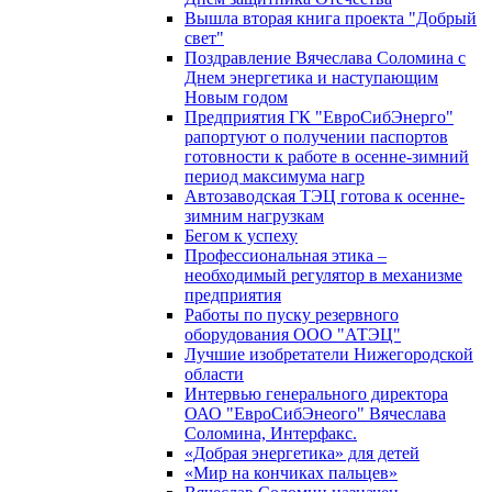
Вышла вторая книга проекта "Добрый
свет"
Поздравление Вячеслава Соломина с
Днем энергетика и наступающим
Новым годом
Предприятия ГК "ЕвроСибЭнерго"
рапортуют о получении паспортов
готовности к работе в осенне-зимний
период максимума нагр
Автозаводская ТЭЦ готова к осенне-
зимним нагрузкам
Бегом к успеху
Профессиональная этика –
необходимый регулятор в механизме
предприятия
Работы по пуску резервного
оборудования ООО "АТЭЦ"
Лучшие изобретатели Нижегородской
области
Интервью генерального директора
ОАО "ЕвроСибЭнеого" Вячеслава
Соломина, Интерфакс.
«Добрая энергетика» для детей
«Мир на кончиках пальцев»