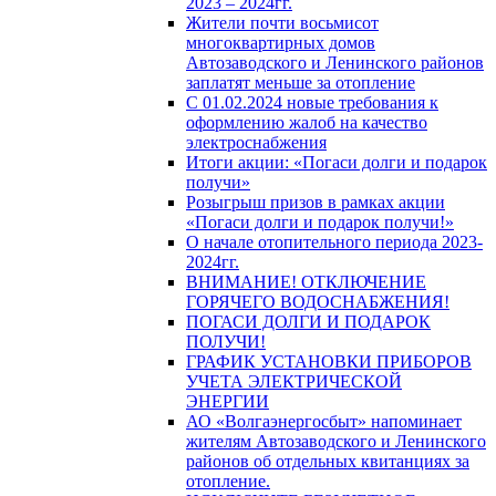
2023 – 2024гг.
Жители почти восьмисот
многоквартирных домов
Автозаводского и Ленинского районов
заплатят меньше за отопление
С 01.02.2024 новые требования к
оформлению жалоб на качество
электроснабжения
Итоги акции: «Погаси долги и подарок
получи»
Розыгрыш призов в рамках акции
«Погаси долги и подарок получи!»
О начале отопительного периода 2023-
2024гг.
ВНИМАНИЕ! ОТКЛЮЧЕНИЕ
ГОРЯЧЕГО ВОДОСНАБЖЕНИЯ!
ПОГАСИ ДОЛГИ И ПОДАРОК
ПОЛУЧИ!
ГРАФИК УСТАНОВКИ ПРИБОРОВ
УЧЕТА ЭЛЕКТРИЧЕСКОЙ
ЭНЕРГИИ
АО «Волгаэнергосбыт» напоминает
жителям Автозаводского и Ленинского
районов об отдельных квитанциях за
отопление.