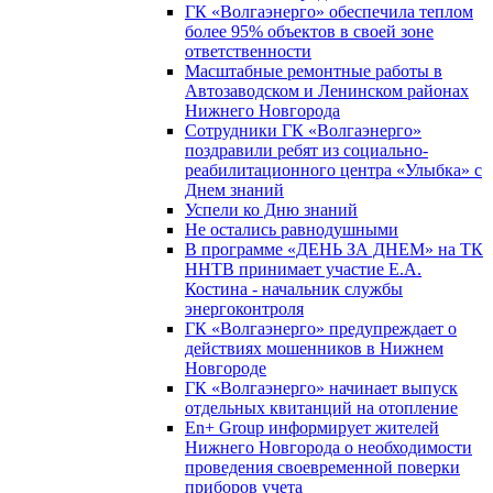
ГК «Волгаэнерго» обеспечила теплом
более 95% объектов в своей зоне
ответственности
Масштабные ремонтные работы в
Автозаводском и Ленинском районах
Нижнего Новгорода
Сотрудники ГК «Волгаэнерго»
поздравили ребят из социально-
реабилитационного центра «Улыбка» с
Днем знаний
Успели ко Дню знаний
Не остались равнодушными
В программе «ДЕНЬ ЗА ДНЕМ» на ТК
ННТВ принимает участие Е.А.
Костина - начальник службы
энергоконтроля
ГК «Волгаэнерго» предупреждает о
действиях мошенников в Нижнем
Новгороде
ГК «Волгаэнерго» начинает выпуск
отдельных квитанций на отопление
En+ Group информирует жителей
Нижнего Новгорода о необходимости
проведения своевременной поверки
приборов учета