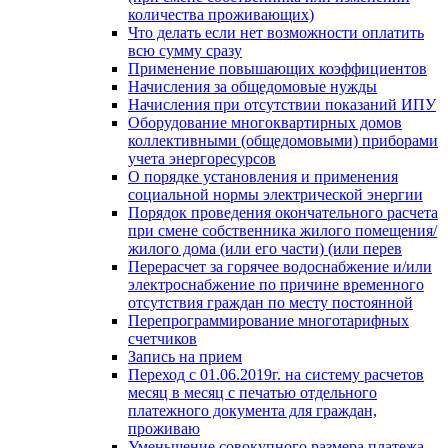
количества проживающих)
Что делать если нет возможности оплатить
всю сумму сразу
Применение повышающих коэффициентов
Начисления за общедомовые нужды
Начисления при отсутствии показаний ИПУ
Оборудование многоквартирных домов
коллективными (общедомовыми) приборами
учета энергоресурсов
О порядке установления и применения
социальной нормы электрической энергии
Порядок проведения окончательного расчета
при смене собственника жилого помещения/
жилого дома (или его части) (или перев
Перерасчет за горячее водоснабжение и/или
электроснабжение по причине временного
отсутствия граждан по месту постоянной
Перепрограммирование многотарифных
счетчиков
Запись на прием
Переход с 01.06.2019г. на систему расчетов
месяц в месяц с печатью отдельного
платежного документа для граждан,
проживаю
Уменьшение совокупного размера платежа