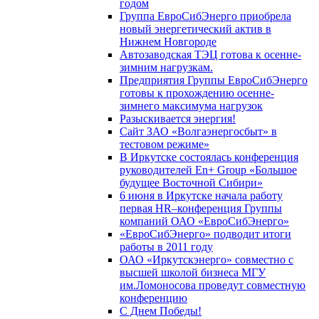
годом
Группа ЕвроСибЭнерго приобрела
новый энергетический актив в
Нижнем Новгороде
Автозаводская ТЭЦ готова к осенне-
зимним нагрузкам.
Предприятия Группы ЕвроСибЭнерго
готовы к прохождению осенне-
зимнего максимума нагрузок
Разыскивается энергия!
Сайт ЗАО «Волгаэнергосбыт» в
тестовом режиме»
В Иркутске состоялась конференция
руководителей En+ Group «Большое
будущее Восточной Сибири»
6 июня в Иркутске начала работу
первая HR–конференция Группы
компаний ОАО «ЕвроСибЭнерго»
«ЕвроСибЭнерго» подводит итоги
работы в 2011 году
ОАО «Иркутскэнерго» совместно с
высшей школой бизнеса МГУ
им.Ломоносова проведут совместную
конференцию
С Днем Победы!