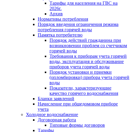
Тарифы для населения на ГВС на
2026г.
Архив
Нормативы потребления
Порядок введения ограничения режима
потребления горячей воды
Памятка потребителю
Порядок действий гражданина при
возникновении проблем со счетчиком
горячей воды
Требования к приборам учета горячей
воды, эксплуатация и обслуживание
приборов учета горячей воды
Порядок установки и приемки
(опломбировки) прибора учета горячей
воды
Показатели, характеризующие
качество горячего водоснабжения
Бланки заявлений
Начисление при общедомовом приборе
учета
Холодное водоснабжение
Договорная работа
Типовые формы договоров
Тарифы