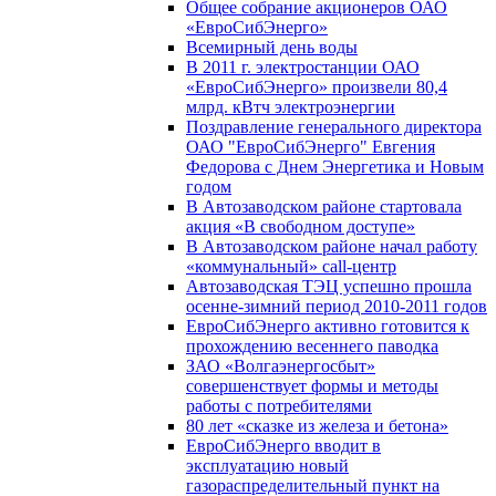
Общее собрание акционеров ОАО
«ЕвроСибЭнерго»
Всемирный день воды
В 2011 г. электростанции ОАО
«ЕвроСибЭнерго» произвели 80,4
млрд. кВтч электроэнергии
Поздравление генерального директора
ОАО "ЕвроСибЭнерго" Евгения
Федорова с Днем Энергетика и Новым
годом
В Автозаводском районе стартовала
акция «В свободном доступе»
В Автозаводском районе начал работу
«коммунальный» call-центр
Автозаводская ТЭЦ успешно прошла
осенне-зимний период 2010-2011 годов
ЕвроСибЭнерго активно готовится к
прохождению весеннего паводка
ЗАО «Волгаэнергосбыт»
совершенствует формы и методы
работы с потребителями
80 лет «сказке из железа и бетона»
ЕвроСибЭнерго вводит в
эксплуатацию новый
газораспределительный пункт на