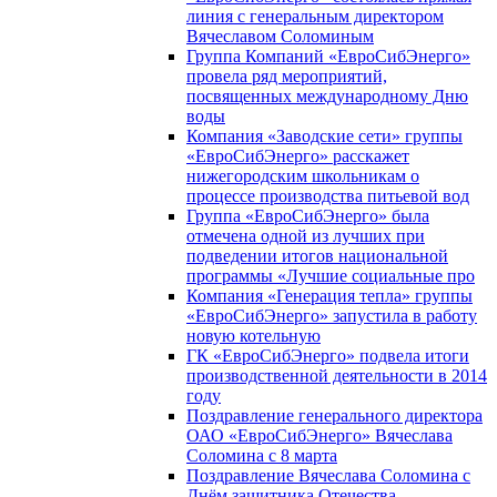
линия с генеральным директором
Вячеславом Соломиным
Группа Компаний «ЕвроСибЭнерго»
провела ряд мероприятий,
посвященных международному Дню
воды
Компания «Заводские сети» группы
«ЕвроСибЭнерго» расскажет
нижегородским школьникам о
процессе производства питьевой вод
Группа «ЕвроСибЭнерго» была
отмечена одной из лучших при
подведении итогов национальной
программы «Лучшие социальные про
Компания «Генерация тепла» группы
«ЕвроСибЭнерго» запустила в работу
новую котельную
ГК «ЕвроСибЭнерго» подвела итоги
производственной деятельности в 2014
году
Поздравление генерального директора
ОАО «ЕвроСибЭнерго» Вячеслава
Соломина с 8 марта
Поздравление Вячеслава Соломина с
Днём защитника Отечества