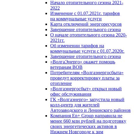
Начало отопительного сезона 2021-
2022
Изменение с 01.07.2021г. тарифов
на коммунальные услуги
Карта отключений энергоресурсов
Завершение отопительного сезона
О начале отопительного сезона 2020-
2021гг.
Об изменении тарифов на
коммунальные услуги с 01.07.2020г.
Завершение отопительного сезона
«ВолгаЭнерго» окажет помощь
ветеранам ВОВ
Потребителям «Волгаэнергосбыта»
проведут корректировку платы за
отопление
«Волгаэнергосбыт» открыл новый
офис обслуживания
ГК «Волгаэнерго» запустила новый
колл-центр для жителей
Автозаводского и Ленинского районов
Компания En+ Group направила не
менее 660 млн рублей на подготовку
своих энергетических активов в
Нижнем Новгороде к зим