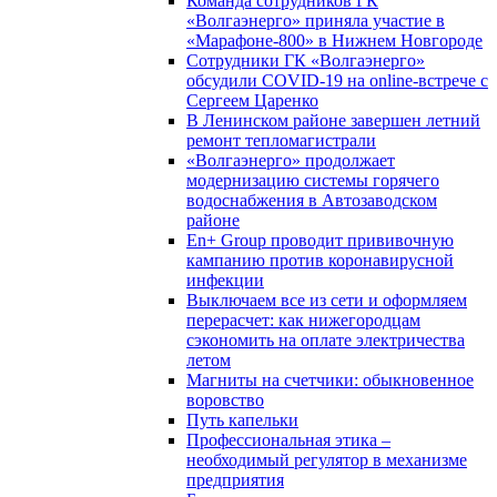
Команда сотрудников ГК
«Волгаэнерго» приняла участие в
«Марафоне-800» в Нижнем Новгороде
Сотрудники ГК «Волгаэнерго»
обсудили COVID-19 на online-встрече с
Сергеем Царенко
В Ленинском районе завершен летний
ремонт тепломагистрали
«Волгаэнерго» продолжает
модернизацию системы горячего
водоснабжения в Автозаводском
районе
En+ Group проводит прививочную
кампанию против коронавирусной
инфекции
Выключаем все из сети и оформляем
перерасчет: как нижегородцам
сэкономить на оплате электричества
летом
Магниты на счетчики: обыкновенное
воровство
Путь капельки
Профессиональная этика –
необходимый регулятор в механизме
предприятия