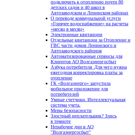
подключить к отоплению почти 80
детских садов и 40 школ в
Автозаводском и Ленинском районах
О переводе коммунальной услуги
«Горячее водоснабжение» на расчеты
«месяц в месяц»
Электронные квитанции
Отдельные квитанции за Отопление и
ГВС части домов Ленинского и
Автозаводского районов
Автоматизированные сервисы для
Клиентов АО Волгаэнергосбыт
Азбука потребителя_Для чего нужна
ежегодная корректировка платы за
отопление
ГК «Волгаэнерго» запустила
мобильное приложение для
потребителей
Умные счетчики. Интеллектуальная
система учета.
Меры безопасности
Злостный неплательщик? Злись
в темноте
Нерабочие дни в АО
"Волгаэнергосбыт"