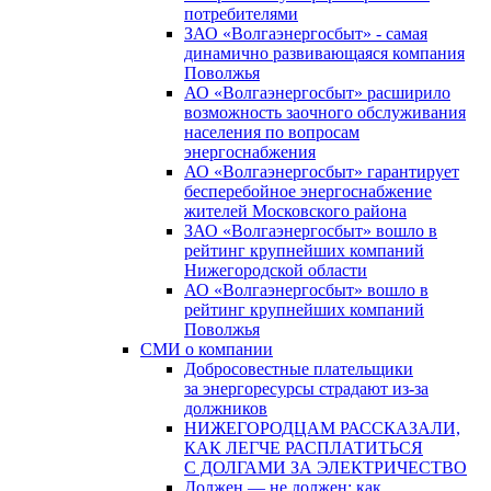
потребителями
ЗАО «Волгаэнергосбыт» - самая
динамично развивающаяся компания
Поволжья
АО «Волгаэнергосбыт» расширило
возможность заочного обслуживания
населения по вопросам
энергоснабжения
АО «Волгаэнергосбыт» гарантирует
бесперебойное энергоснабжение
жителей Московского района
ЗАО «Волгаэнергосбыт» вошло в
рейтинг крупнейших компаний
Нижегородской области
АО «Волгаэнергосбыт» вошло в
рейтинг крупнейших компаний
Поволжья
СМИ о компании
Добросовестные плательщики
за энергоресурсы страдают из-за
должников
НИЖЕГОРОДЦАМ РАССКАЗАЛИ,
КАК ЛЕГЧЕ РАСПЛАТИТЬСЯ
С ДОЛГАМИ ЗА ЭЛЕКТРИЧЕСТВО
Должен — не должен: как