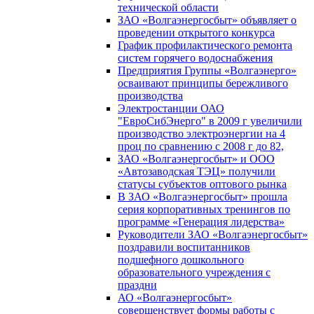
технической области
ЗАО «Волгаэнергосбыт» объявляет о
проведении открытого конкурса
График профилактического ремонта
систем горячего водоснабжения
Предприятия Группы «Волгаэнерго»
осваивают принципы бережливого
производства
Электростанции ОАО
"ЕвроСибЭнерго" в 2009 г увеличили
производство электроэнергии на 4
проц по сравнению с 2008 г до 82,
ЗАО «Волгаэнергосбыт» и ООО
«Автозаводская ТЭЦ» получили
статусы субъектов оптового рынка
В ЗАО «Волгаэнергосбыт» прошла
серия корпоративных тренингов по
программе «Генерация лидерства»
Руководители ЗАО «Волгаэнергосбыт»
поздравили воспитанников
подшефного дошкольного
образовательного учреждения с
праздни
АО «Волгаэнергосбыт»
совершенствует формы работы с