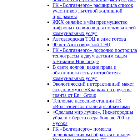
ГК «Волгаэнерго» расширила список
участников льготной жилищной
программы
ЖКХ онлайн: в чём преимущество
цифровых сервисов для пользователей
коммунальных услуг
Автозаводская ТЭЦ к зиме готова
90 лет Автозаводской ТЭЦ
ГК «Волгаэнерго» досрочно построила
теплотрассы к двум детским садам
в Нижнем Новгороде
В свете долгов: какие права и
обязанности есть у потребителя
коммунальных услуг
Экологический интерактивный макет
создан в музее «Кварки» на средства
гранта от En+ Group
Тепловые насосные станции ГК
«Волгаэнерго» стали арт-объектами
«Сделаем мир лучше». Нижегородцы
убрали с берега озера больше 700 кг
мусора
ГК «Волгаэнерго» помогла
первоклассникам собраться в школу