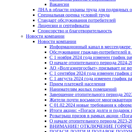
Вакансии
ЛНА в области охраны труда для подрядных 
Специальная оценка условий труда
Стандарт обслуживания потребителей
Лицензии и сертификаты
Спонсорство и благотворительность
Новости компании
Новости компании
Информационный канал в мессенджере
Обслуживание граждан-потребителей в 
С 1 ноября 2024 года изменен график 
О начале отопительного периода 2024-20
АО «Волгаэнергосбыт» призывает не ве
С 1 сентября 2024 года изменен графи
С 1 августа 2024 года изменен график 
Прием платежей населения
Нанимателям жилых помещений
Завершение отопительного периода 2023
Жители почти восьмисот многоквартирн
С 01.02.2024 новые требования к оформ
Итоги акции: «Погаси долги и подарок
Розыгрыш призов в рамках акции «Пога
О начале отопительного периода 2023-20
ВНИМАНИЕ! ОТКЛЮЧЕНИЕ ГОРЯЧ
ПОГАСИ ДОЛГИ И ПОДАРОК ПОЛУЧ