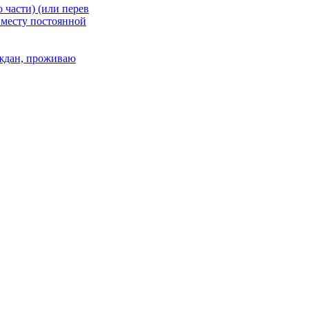
 части) (или перев
 месту постоянной
раждан, проживаю