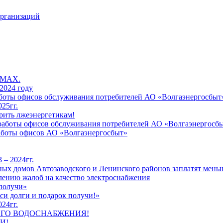
организаций
 MAX.
2024 году
работы офисов обслуживания потребителей АО «Волгаэнергосбыт
25гг.
рить лжеэнергетикам!
к работы офисов обслуживания потребителей АО «Волгаэнергосб
работы офисов АО «Волгаэнергосбыт»
 – 2024гг.
ых домов Автозаводского и Ленинского районов заплатят меньш
лению жалоб на качество электроснабжения
 получи»
си долги и подарок получи!»
24гг.
ЕГО ВОДОСНАБЖЕНИЯ!
И!