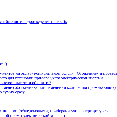
снабжение и водоотведение на 2026г.
осы)
ументов на оплату коммунальной услуги «Отопление» и проведе
ста для установки прибора учета электрической энергии
лектронные чеки об оплате?
ри смене собственника или изменении количества проживающих)
ю сумму сразу
ктивными (общедомовыми) приборами учета энергоресурсов
льной нормы электрической энергии