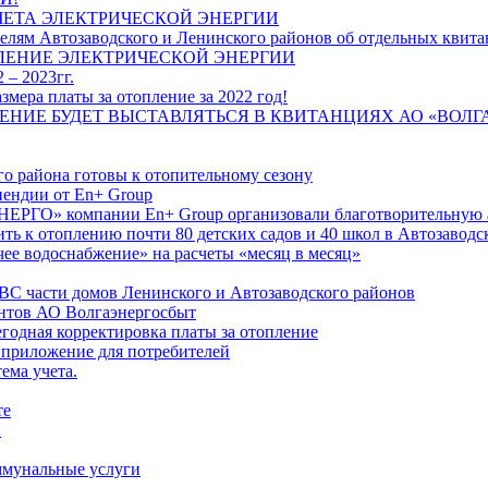
ЧЕТА ЭЛЕКТРИЧЕСКОЙ ЭНЕРГИИ
лям Автозаводского и Ленинского районов об отдельных квитан
ЛЕНИЕ ЭЛЕКТРИЧЕСКОЙ ЭНЕРГИИ
 – 2023гг.
ера платы за отопление за 2022 год!
ПЛЕНИЕ БУДЕТ ВЫСТАВЛЯТЬСЯ В КВИТАНЦИЯХ АО «ВОЛ
о района готовы к отопительному сезону
ендии от En+ Group
РГО» компании En+ Group организовали благотворительную а
ть к отоплению почти 80 детских садов и 40 школ в Автозавод
ее водоснабжение» на расчеты «месяц в месяц»
ВС части домов Ленинского и Автозаводского районов
нтов АО Волгаэнергосбыт
годная корректировка платы за отопление
 приложение для потребителей
ема учета.
те
"
оммунальные услуги