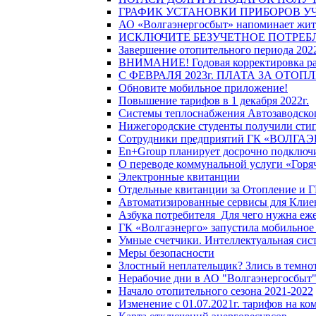
ГРАФИК УСТАНОВКИ ПРИБОРОВ У
АО «Волгаэнергосбыт» напоминает жите
ИСКЛЮЧИТЕ БЕЗУЧЕТНОЕ ПОТРЕБ
Завершение отопительного периода 2022
ВНИМАНИЕ! Годовая корректировка разм
С ФЕВРАЛЯ 2023г. ПЛАТА ЗА ОТО
Обновите мобильное приложение!
Повышение тарифов в 1 декабря 2022г.
Системы теплоснабжения Автозаводског
Нижегородские студенты получили стип
Сотрудники предприятий ГК «ВОЛГАЭНЕ
En+Group планирует досрочно подключи
О переводе коммунальной услуги «Горяч
Электронные квитанции
Отдельные квитанции за Отопление и Г
Автоматизированные сервисы для Клие
Азбука потребителя_Для чего нужна еже
ГК «Волгаэнерго» запустила мобильное
Умные счетчики. Интеллектуальная сист
Меры безопасности
Злостный неплательщик? Злись в темно
Нерабочие дни в АО "Волгаэнергосбыт
Начало отопительного сезона 2021-2022
Изменение с 01.07.2021г. тарифов на к