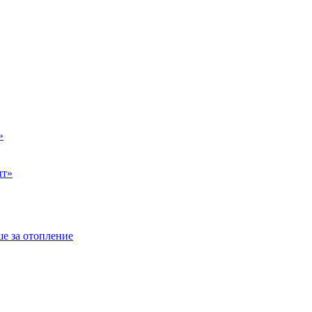
»
ыт»
е за отопление