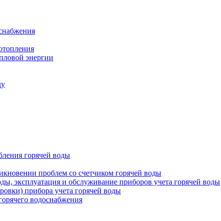
оснабжения
 отопления
епловой энергии
ду
бления горячей воды
икновении проблем со счетчиком горячей воды
оды, эксплуатация и обслуживание приборов учета горячей воды
ровки) прибора учета горячей воды
 горячего водоснабжения