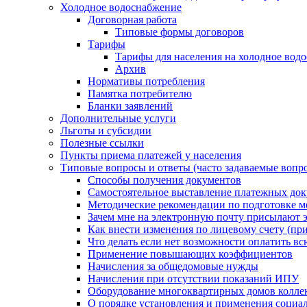
Холодное водоснабжение
Договорная работа
Типовые формы договоров
Тарифы
Тарифы для населения на холодное водо
Архив
Нормативы потребления
Памятка потребителю
Бланки заявлений
Дополнительные услуги
Льготы и субсидии
Полезные ссылки
Пункты приема платежей у населения
Типовые вопросы и ответы (часто задаваемые вопр
Способы получения документов
Самостоятельное выставление платежных док
Методические рекомендации по подготовке ме
Зачем мне на электронную почту присылают э
Как внести изменения по лицевому счету (п
Что делать если нет возможности оплатить вс
Применение повышающих коэффициентов
Начисления за общедомовые нужды
Начисления при отсутствии показаний ИПУ
Оборудование многоквартирных домов колле
О порядке установления и применения социа