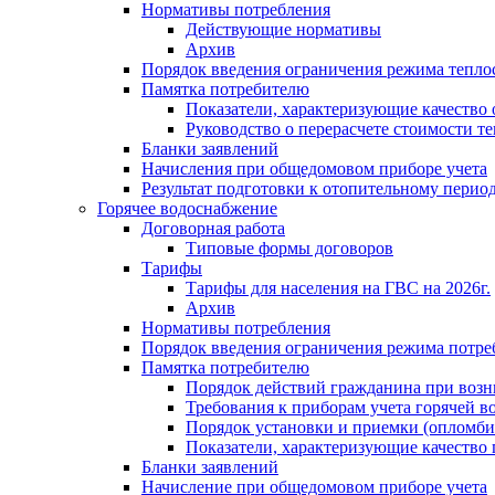
Нормативы потребления
Действующие нормативы
Архив
Порядок введения ограничения режима тепл
Памятка потребителю
Показатели, характеризующие качество
Руководство о перерасчете стоимости т
Бланки заявлений
Начисления при общедомовом приборе учета
Результат подготовки к отопительному перио
Горячее водоснабжение
Договорная работа
Типовые формы договоров
Тарифы
Тарифы для населения на ГВС на 2026г.
Архив
Нормативы потребления
Порядок введения ограничения режима потре
Памятка потребителю
Порядок действий гражданина при возн
Требования к приборам учета горячей в
Порядок установки и приемки (опломби
Показатели, характеризующие качество
Бланки заявлений
Начисление при общедомовом приборе учета