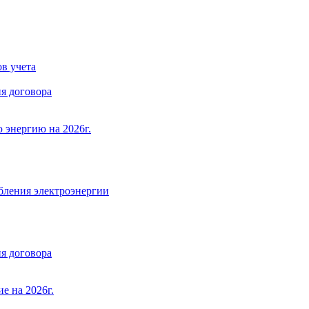
в учета
я договора
 энергию на 2026г.
бления электроэнергии
я договора
е на 2026г.