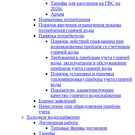
Тарифы для населения на ГВС на
2026г.
Архив
Нормативы потребления
Порядок введения ограничения режима
потребления горячей воды
Памятка потребителю
Порядок действий гражданина при
возникновении проблем со счетчиком
горячей воды
Требования к приборам учета горячей
воды, эксплуатация и обслуживание
приборов учета горячей воды
Порядок установки и приемки
(опломбировки) прибора учета горячей
воды
Показатели, характеризующие
качество горячего водоснабжения
Бланки заявлений
Начисление при общедомовом приборе
учета
Холодное водоснабжение
Договорная работа
Типовые формы договоров
Тарифы