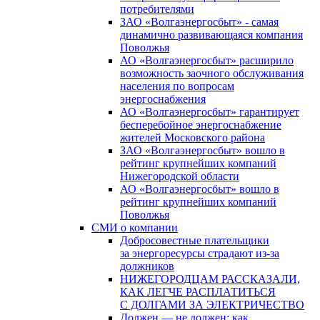
потребителями
ЗАО «Волгаэнергосбыт» - самая
динамично развивающаяся компания
Поволжья
АО «Волгаэнергосбыт» расширило
возможность заочного обслуживания
населения по вопросам
энергоснабжения
АО «Волгаэнергосбыт» гарантирует
бесперебойное энергоснабжение
жителей Московского района
ЗАО «Волгаэнергосбыт» вошло в
рейтинг крупнейших компаний
Нижегородской области
АО «Волгаэнергосбыт» вошло в
рейтинг крупнейших компаний
Поволжья
СМИ о компании
Добросовестные плательщики
за энергоресурсы страдают из-за
должников
НИЖЕГОРОДЦАМ РАССКАЗАЛИ,
КАК ЛЕГЧЕ РАСПЛАТИТЬСЯ
С ДОЛГАМИ ЗА ЭЛЕКТРИЧЕСТВО
Должен — не должен: как