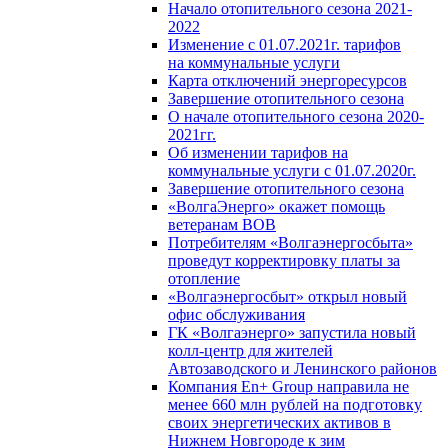
Начало отопительного сезона 2021-
2022
Изменение с 01.07.2021г. тарифов
на коммунальные услуги
Карта отключений энергоресурсов
Завершение отопительного сезона
О начале отопительного сезона 2020-
2021гг.
Об изменении тарифов на
коммунальные услуги с 01.07.2020г.
Завершение отопительного сезона
«ВолгаЭнерго» окажет помощь
ветеранам ВОВ
Потребителям «Волгаэнергосбыта»
проведут корректировку платы за
отопление
«Волгаэнергосбыт» открыл новый
офис обслуживания
ГК «Волгаэнерго» запустила новый
колл-центр для жителей
Автозаводского и Ленинского районов
Компания En+ Group направила не
менее 660 млн рублей на подготовку
своих энергетических активов в
Нижнем Новгороде к зим