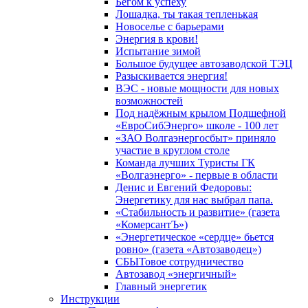
Бегом к успеху
Лошадка, ты такая тепленькая
Новоселье с барьерами
Энергия в крови!
Испытание зимой
Большое будущее автозаводской ТЭЦ
Разыскивается энергия!
ВЭС - новые мощности для новых
возможностей
Под надёжным крылом Подшефной
«ЕвроСибЭнерго» школе - 100 лет
«ЗАО Волгаэнергосбыт» приняло
участие в круглом столе
Команда лучших Туристы ГК
«Волгаэнерго» - первые в области
Денис и Евгений Федоровы:
Энергетику для нас выбрал папа.
«Стабильность и развитие» (газета
«КомерсантЪ»)
«Энергетическое «сердце» бьется
ровно» (газета «Автозаводец»)
СБЫТовое сотрудничество
Автозавод «энергичный»
Главный энергетик
Инструкции