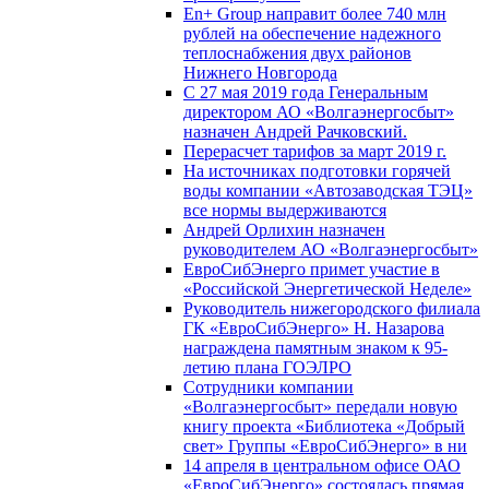
En+ Group направит более 740 млн
рублей на обеспечение надежного
теплоснабжения двух районов
Нижнего Новгорода
С 27 мая 2019 года Генеральным
директором АО «Волгаэнергосбыт»
назначен Андрей Рачковский.
Перерасчет тарифов за март 2019 г.
На источниках подготовки горячей
воды компании «Автозаводская ТЭЦ»
все нормы выдерживаются
Андрей Орлихин назначен
руководителем АО «Волгаэнергосбыт»
ЕвроСибЭнерго примет участие в
«Российской Энергетической Неделе»
Руководитель нижегородского филиала
ГК «ЕвроСибЭнерго» Н. Назарова
награждена памятным знаком к 95-
летию плана ГОЭЛРО
Сотрудники компании
«Волгаэнергосбыт» передали новую
книгу проекта «Библиотека «Добрый
свет» Группы «ЕвроСибЭнерго» в ни
14 апреля в центральном офисе ОАО
«ЕвроСибЭнерго» состоялась прямая