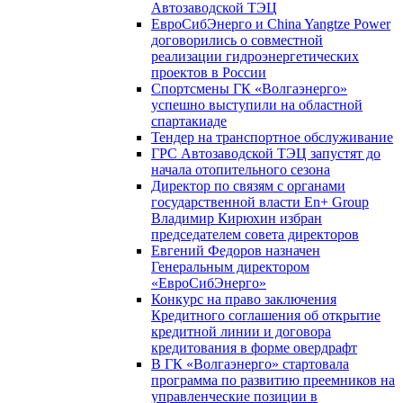
Автозаводской ТЭЦ
ЕвроСибЭнерго и China Yangtze Power
договорились о совместной
реализации гидроэнергетических
проектов в России
Спортсмены ГК «Волгаэнерго»
успешно выступили на областной
спартакиаде
Тендер на транспортное обслуживание
ГРС Автозаводской ТЭЦ запустят до
начала отопительного сезона
Директор по связям с органами
государственной власти En+ Group
Владимир Кирюхин избран
председателем совета директоров
Евгений Федоров назначен
Генеральным директором
«ЕвроСибЭнерго»
Конкурс на право заключения
Кредитного соглашения об открытие
кредитной линии и договора
кредитования в форме овердрафт
В ГК «Волгаэнерго» стартовала
программа по развитию преемников на
управленческие позиции в