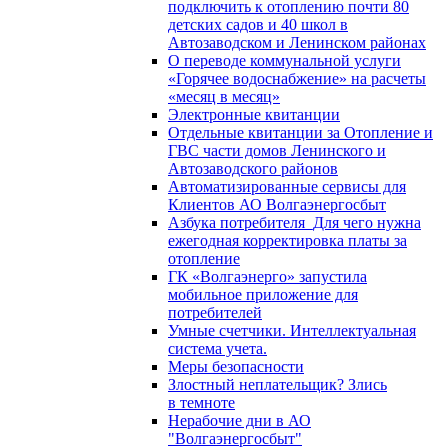
подключить к отоплению почти 80
детских садов и 40 школ в
Автозаводском и Ленинском районах
О переводе коммунальной услуги
«Горячее водоснабжение» на расчеты
«месяц в месяц»
Электронные квитанции
Отдельные квитанции за Отопление и
ГВС части домов Ленинского и
Автозаводского районов
Автоматизированные сервисы для
Клиентов АО Волгаэнергосбыт
Азбука потребителя_Для чего нужна
ежегодная корректировка платы за
отопление
ГК «Волгаэнерго» запустила
мобильное приложение для
потребителей
Умные счетчики. Интеллектуальная
система учета.
Меры безопасности
Злостный неплательщик? Злись
в темноте
Нерабочие дни в АО
"Волгаэнергосбыт"