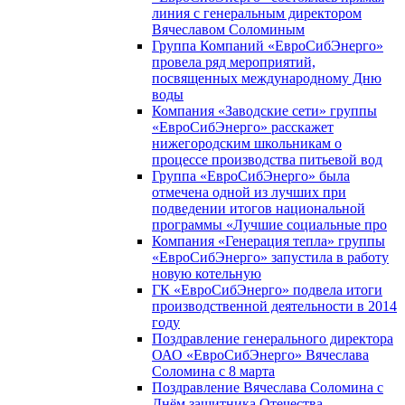
линия с генеральным директором
Вячеславом Соломиным
Группа Компаний «ЕвроСибЭнерго»
провела ряд мероприятий,
посвященных международному Дню
воды
Компания «Заводские сети» группы
«ЕвроСибЭнерго» расскажет
нижегородским школьникам о
процессе производства питьевой вод
Группа «ЕвроСибЭнерго» была
отмечена одной из лучших при
подведении итогов национальной
программы «Лучшие социальные про
Компания «Генерация тепла» группы
«ЕвроСибЭнерго» запустила в работу
новую котельную
ГК «ЕвроСибЭнерго» подвела итоги
производственной деятельности в 2014
году
Поздравление генерального директора
ОАО «ЕвроСибЭнерго» Вячеслава
Соломина с 8 марта
Поздравление Вячеслава Соломина с
Днём защитника Отечества