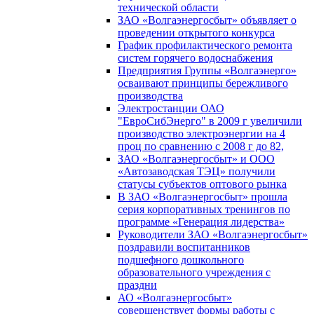
технической области
ЗАО «Волгаэнергосбыт» объявляет о
проведении открытого конкурса
График профилактического ремонта
систем горячего водоснабжения
Предприятия Группы «Волгаэнерго»
осваивают принципы бережливого
производства
Электростанции ОАО
"ЕвроСибЭнерго" в 2009 г увеличили
производство электроэнергии на 4
проц по сравнению с 2008 г до 82,
ЗАО «Волгаэнергосбыт» и ООО
«Автозаводская ТЭЦ» получили
статусы субъектов оптового рынка
В ЗАО «Волгаэнергосбыт» прошла
серия корпоративных тренингов по
программе «Генерация лидерства»
Руководители ЗАО «Волгаэнергосбыт»
поздравили воспитанников
подшефного дошкольного
образовательного учреждения с
праздни
АО «Волгаэнергосбыт»
совершенствует формы работы с