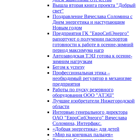
Вышла вторая книга проекта "Добрый
свет"
Поздравление Вячеслава Соломина с
Днем энергетика и наступающим
Новым годом
Предприятия ГК "ЕвроСибЭнерго"
рапортуют о получении паспортов
готовности к работе в осенне-зимний
период максимума нагр
Автозаводская ТЭЦ готова к осенне-
зимним нагрузкам
Бегом к успеху
Профессиональная этика –
необходимый регулятор в механизме
предприятия
Работы по пуску резервного
оборудования ООО "АТЭЦ"
Лучшие изобретатели Нижегородской
области
Интервью генерального директора
ОАО "ЕвроСибЭнеого" Вячеслава
Соломина, Интерфакс.
«Добрая энергетика» для детей
«Мир на кончиках пальцев»