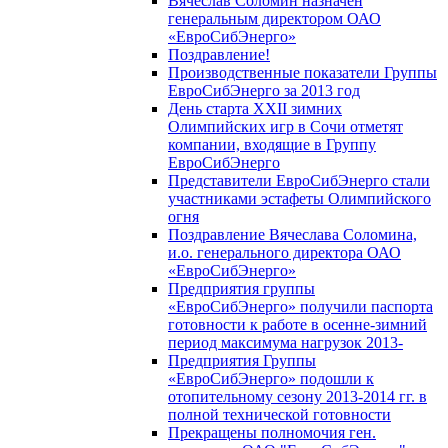
Вячеслав Соломин назначен
генеральным директором ОАО
«ЕвроСибЭнерго»
Поздравление!
Производственные показатели Группы
ЕвроСибЭнерго за 2013 год
День старта XXII зимних
Олимпийских игр в Сочи отметят
компании, входящие в Группу
ЕвроСибЭнерго
Представители ЕвроСибЭнерго стали
участниками эстафеты Олимпийского
огня
Поздравление Вячеслава Соломина,
и.о. генерального директора ОАО
«ЕвроСибЭнерго»
Предприятия группы
«ЕвроСибЭнерго» получили паспорта
готовности к работе в осенне-зимний
период максимума нагрузок 2013-
Предприятия Группы
«ЕвроСибЭнерго» подошли к
отопительному сезону 2013-2014 гг. в
полной технической готовности
Прекращены полномочия ген.