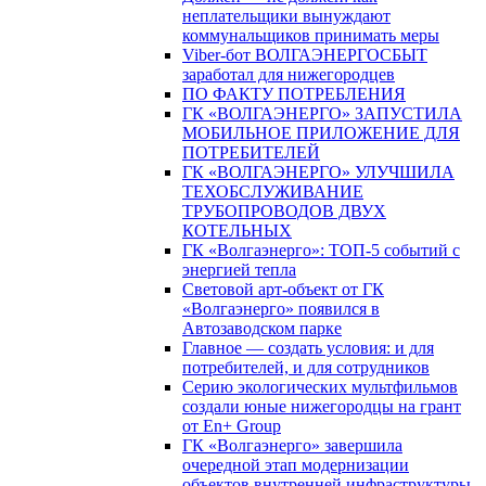
неплательщики вынуждают
коммунальщиков принимать меры
Viber-бот ВОЛГАЭНЕРГОСБЫТ
заработал для нижегородцев
ПО ФАКТУ ПОТРЕБЛЕНИЯ
ГК «ВОЛГАЭНЕРГО» ЗАПУСТИЛА
МОБИЛЬНОЕ ПРИЛОЖЕНИЕ ДЛЯ
ПОТРЕБИТЕЛЕЙ
ГК «ВОЛГАЭНЕРГО» УЛУЧШИЛА
ТЕХОБСЛУЖИВАНИЕ
ТРУБОПРОВОДОВ ДВУХ
КОТЕЛЬНЫХ
ГК «Волгаэнерго»: ТОП-5 событий с
энергией тепла
Световой арт-объект от ГК
«Волгаэнерго» появился в
Автозаводском парке
Главное — создать условия: и для
потребителей, и для сотрудников
Серию экологических мультфильмов
создали юные нижегородцы на грант
от En+ Group
ГК «Волгаэнерго» завершила
очередной этап модернизации
объектов внутренней инфраструктуры