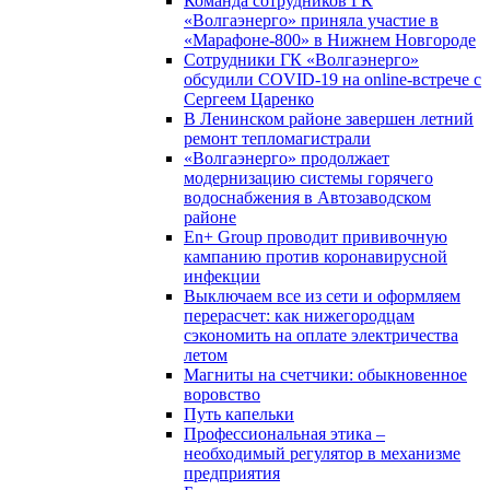
Команда сотрудников ГК
«Волгаэнерго» приняла участие в
«Марафоне-800» в Нижнем Новгороде
Сотрудники ГК «Волгаэнерго»
обсудили COVID-19 на online-встрече с
Сергеем Царенко
В Ленинском районе завершен летний
ремонт тепломагистрали
«Волгаэнерго» продолжает
модернизацию системы горячего
водоснабжения в Автозаводском
районе
En+ Group проводит прививочную
кампанию против коронавирусной
инфекции
Выключаем все из сети и оформляем
перерасчет: как нижегородцам
сэкономить на оплате электричества
летом
Магниты на счетчики: обыкновенное
воровство
Путь капельки
Профессиональная этика –
необходимый регулятор в механизме
предприятия