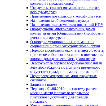
количества проживающих)
Что делать если нет возможности оплатить
всю сумму сразу
Применение повышающих коэффициентов
Начисления за общедомовые нужды
Начисления при отсутствии показаний ИПУ
Оборудование многоквартирных домов
коллективными (общедомовыми) приборами
учета энергоресурсов
О порядке установления и применения
социальной нормы электрической энергии
Порядок проведения окончательного расчета
при смене собственника жилого помещения/
жилого дома (или его части) (или перев
Перерасчет за горячее водоснабжение и/или
электроснабжение по причине временного
отсутствия граждан по месту постоянной
Перепрограммирование многотарифных
счетчиков
Запись на прием
Переход с 01.06.2019г. на систему расчетов
месяц в месяц с печатью отдельного
платежного документа для граждан,
проживаю
Уменьшение совокупного размера платежа