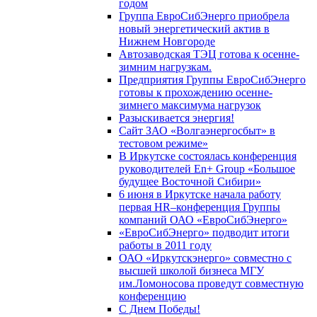
годом
Группа ЕвроСибЭнерго приобрела
новый энергетический актив в
Нижнем Новгороде
Автозаводская ТЭЦ готова к осенне-
зимним нагрузкам.
Предприятия Группы ЕвроСибЭнерго
готовы к прохождению осенне-
зимнего максимума нагрузок
Разыскивается энергия!
Сайт ЗАО «Волгаэнергосбыт» в
тестовом режиме»
В Иркутске состоялась конференция
руководителей En+ Group «Большое
будущее Восточной Сибири»
6 июня в Иркутске начала работу
первая HR–конференция Группы
компаний ОАО «ЕвроСибЭнерго»
«ЕвроСибЭнерго» подводит итоги
работы в 2011 году
ОАО «Иркутскэнерго» совместно с
высшей школой бизнеса МГУ
им.Ломоносова проведут совместную
конференцию
С Днем Победы!