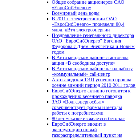
Общее собрание акционеров ОАО
«ЕвроСибЭнерго»
Всемирный день воды
В 2011 г. электростанции ОАО
«ЕвроСибЭнерго» произвели 80,4
млрд. кВтч электроэнергии
Поздравление генерального директора
ОАО "ЕвроСибЭнерго" Евгения
Федорова с Днем Энергетика и Новым
годом
В Автозаводском районе стартовала
акция «В свободном доступе»
В Автозаводском районе начал работу
«коммунальный» call-центр
Автозаводская ТЭЦ успешно прошла
осенне-зимний период 2010-2011 годов
ЕвроСибЭнерго активно готовится к
прохождению весеннего паводка
ЗАО «Волгаэнергосбыт»
совершенствует формы и методы
работы с потребителями
80 лет «сказке из железа и бетона»
ЕвроСибЭнерго вводит в
эксплуатацию новый
газораспределительный пункт на