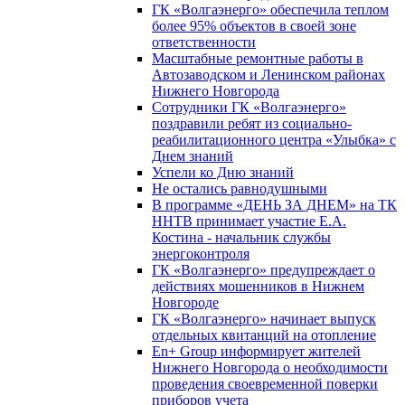
ГК «Волгаэнерго» обеспечила теплом
более 95% объектов в своей зоне
ответственности
Масштабные ремонтные работы в
Автозаводском и Ленинском районах
Нижнего Новгорода
Сотрудники ГК «Волгаэнерго»
поздравили ребят из социально-
реабилитационного центра «Улыбка» с
Днем знаний
Успели ко Дню знаний
Не остались равнодушными
В программе «ДЕНЬ ЗА ДНЕМ» на ТК
ННТВ принимает участие Е.А.
Костина - начальник службы
энергоконтроля
ГК «Волгаэнерго» предупреждает о
действиях мошенников в Нижнем
Новгороде
ГК «Волгаэнерго» начинает выпуск
отдельных квитанций на отопление
En+ Group информирует жителей
Нижнего Новгорода о необходимости
проведения своевременной поверки
приборов учета