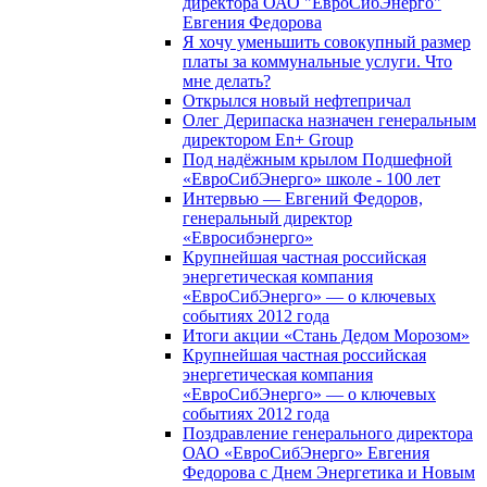
директора ОАО "ЕвроСибЭнерго"
Евгения Федорова
Я хочу уменьшить совокупный размер
платы за коммунальные услуги. Что
мне делать?
Открылся новый нефтепричал
Олег Дерипаска назначен генеральным
директором En+ Group
Под надёжным крылом Подшефной
«ЕвроСибЭнерго» школе - 100 лет
Интервью — Евгений Федоров,
генеральный директор
«Евросибэнерго»
Крупнейшая частная российская
энергетическая компания
«ЕвроСибЭнерго» — о ключевых
событиях 2012 года
Итоги акции «Стань Дедом Морозом»
Крупнейшая частная российская
энергетическая компания
«ЕвроСибЭнерго» — о ключевых
событиях 2012 года
Поздравление генерального директора
ОАО «ЕвроСибЭнерго» Евгения
Федорова с Днем Энергетика и Новым