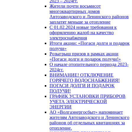
2023 – 2024гг.
Жители почти восьмисот
многоквартирных домов
Автозаводского и Ленинского районов
заплатят меньше за отопление
С 01.02.2024 новые требования к
оформлению жалоб на качество
электроснабжения
Итоги акции: «Погаси долги и подарок
получи»
Розыгрыш призов в рамках акции
«Погаси долги и подарок получи!»
О начале отопительного периода 2023-
2024гг.
ВНИМАНИЕ! ОТКЛЮЧЕНИЕ
ГОРЯЧЕГО ВОДОСНАБЖЕНИЯ!
ПОГАСИ ДОЛГИ И ПОДАРОК
ПОЛУЧИ!
ГРАФИК УСТАНОВКИ ПРИБОРОВ
УЧЕТА ЭЛЕКТРИЧЕСКОЙ
ЭНЕРГИИ
АО «Волгаэнергосбыт» напоминает
жителям Автозаводского и Ленинского
районов об отдельных квитанциях за
отопление.