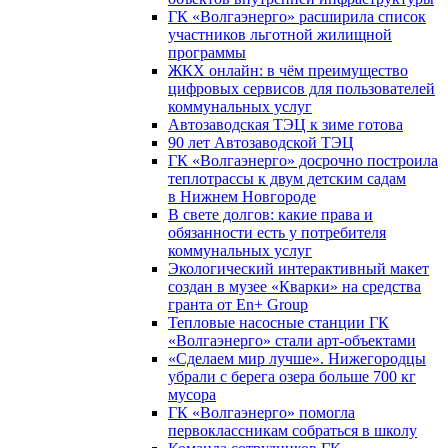
ГК «Волгаэнерго» расширила список
участников льготной жилищной
программы
ЖКХ онлайн: в чём преимущество
цифровых сервисов для пользователей
коммунальных услуг
Автозаводская ТЭЦ к зиме готова
90 лет Автозаводской ТЭЦ
ГК «Волгаэнерго» досрочно построила
теплотрассы к двум детским садам
в Нижнем Новгороде
В свете долгов: какие права и
обязанности есть у потребителя
коммунальных услуг
Экологический интерактивный макет
создан в музее «Кварки» на средства
гранта от En+ Group
Тепловые насосные станции ГК
«Волгаэнерго» стали арт-объектами
«Сделаем мир лучше». Нижегородцы
убрали с берега озера больше 700 кг
мусора
ГК «Волгаэнерго» помогла
первоклассникам собраться в школу