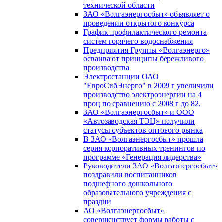
технической области
ЗАО «Волгаэнергосбыт» объявляет о
проведении открытого конкурса
График профилактического ремонта
систем горячего водоснабжения
Предприятия Группы «Волгаэнерго»
осваивают принципы бережливого
производства
Электростанции ОАО
"ЕвроСибЭнерго" в 2009 г увеличили
производство электроэнергии на 4
проц по сравнению с 2008 г до 82,
ЗАО «Волгаэнергосбыт» и ООО
«Автозаводская ТЭЦ» получили
статусы субъектов оптового рынка
В ЗАО «Волгаэнергосбыт» прошла
серия корпоративных тренингов по
программе «Генерация лидерства»
Руководители ЗАО «Волгаэнергосбыт»
поздравили воспитанников
подшефного дошкольного
образовательного учреждения с
праздни
АО «Волгаэнергосбыт»
совершенствует формы работы с