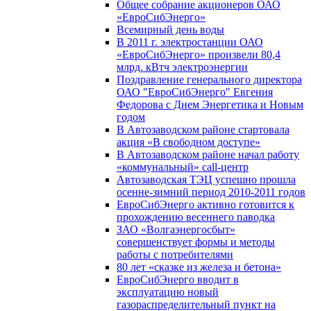
Общее собрание акционеров ОАО
«ЕвроСибЭнерго»
Всемирный день воды
В 2011 г. электростанции ОАО
«ЕвроСибЭнерго» произвели 80,4
млрд. кВтч электроэнергии
Поздравление генерального директора
ОАО "ЕвроСибЭнерго" Евгения
Федорова с Днем Энергетика и Новым
годом
В Автозаводском районе стартовала
акция «В свободном доступе»
В Автозаводском районе начал работу
«коммунальный» call-центр
Автозаводская ТЭЦ успешно прошла
осенне-зимний период 2010-2011 годов
ЕвроСибЭнерго активно готовится к
прохождению весеннего паводка
ЗАО «Волгаэнергосбыт»
совершенствует формы и методы
работы с потребителями
80 лет «сказке из железа и бетона»
ЕвроСибЭнерго вводит в
эксплуатацию новый
газораспределительный пункт на