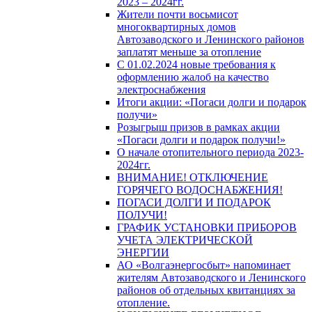
2023 – 2024гг.
Жители почти восьмисот
многоквартирных домов
Автозаводского и Ленинского районов
заплатят меньше за отопление
С 01.02.2024 новые требования к
оформлению жалоб на качество
электроснабжения
Итоги акции: «Погаси долги и подарок
получи»
Розыгрыш призов в рамках акции
«Погаси долги и подарок получи!»
О начале отопительного периода 2023-
2024гг.
ВНИМАНИЕ! ОТКЛЮЧЕНИЕ
ГОРЯЧЕГО ВОДОСНАБЖЕНИЯ!
ПОГАСИ ДОЛГИ И ПОДАРОК
ПОЛУЧИ!
ГРАФИК УСТАНОВКИ ПРИБОРОВ
УЧЕТА ЭЛЕКТРИЧЕСКОЙ
ЭНЕРГИИ
АО «Волгаэнергосбыт» напоминает
жителям Автозаводского и Ленинского
районов об отдельных квитанциях за
отопление.