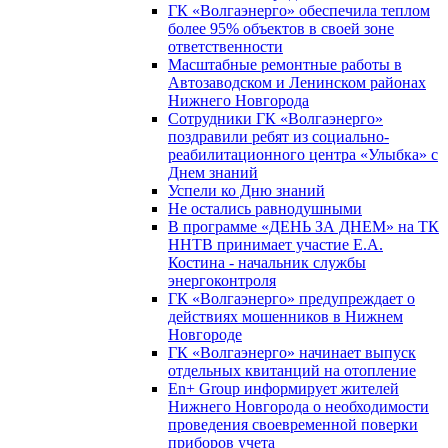
ГК «Волгаэнерго» обеспечила теплом
более 95% объектов в своей зоне
ответственности
Масштабные ремонтные работы в
Автозаводском и Ленинском районах
Нижнего Новгорода
Сотрудники ГК «Волгаэнерго»
поздравили ребят из социально-
реабилитационного центра «Улыбка» с
Днем знаний
Успели ко Дню знаний
Не остались равнодушными
В программе «ДЕНЬ ЗА ДНЕМ» на ТК
ННТВ принимает участие Е.А.
Костина - начальник службы
энергоконтроля
ГК «Волгаэнерго» предупреждает о
действиях мошенников в Нижнем
Новгороде
ГК «Волгаэнерго» начинает выпуск
отдельных квитанций на отопление
En+ Group информирует жителей
Нижнего Новгорода о необходимости
проведения своевременной поверки
приборов учета