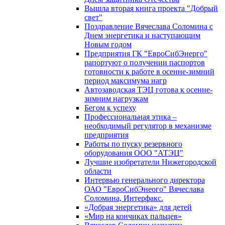
Вышла вторая книга проекта "Добрый
свет"
Поздравление Вячеслава Соломина с
Днем энергетика и наступающим
Новым годом
Предприятия ГК "ЕвроСибЭнерго"
рапортуют о получении паспортов
готовности к работе в осенне-зимний
период максимума нагр
Автозаводская ТЭЦ готова к осенне-
зимним нагрузкам
Бегом к успеху
Профессиональная этика –
необходимый регулятор в механизме
предприятия
Работы по пуску резервного
оборудования ООО "АТЭЦ"
Лучшие изобретатели Нижегородской
области
Интервью генерального директора
ОАО "ЕвроСибЭнеого" Вячеслава
Соломина, Интерфакс.
«Добрая энергетика» для детей
«Мир на кончиках пальцев»