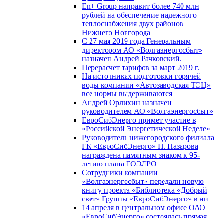
En+ Group направит более 740 млн
рублей на обеспечение надежного
теплоснабжения двух районов
Нижнего Новгорода
С 27 мая 2019 года Генеральным
директором АО «Волгаэнергосбыт»
назначен Андрей Рачковский.
Перерасчет тарифов за март 2019 г.
На источниках подготовки горячей
воды компании «Автозаводская ТЭЦ»
все нормы выдерживаются
Андрей Орлихин назначен
руководителем АО «Волгаэнергосбыт»
ЕвроСибЭнерго примет участие в
«Российской Энергетической Неделе»
Руководитель нижегородского филиала
ГК «ЕвроСибЭнерго» Н. Назарова
награждена памятным знаком к 95-
летию плана ГОЭЛРО
Сотрудники компании
«Волгаэнергосбыт» передали новую
книгу проекта «Библиотека «Добрый
свет» Группы «ЕвроСибЭнерго» в ни
14 апреля в центральном офисе ОАО
«ЕвроСибЭнерго» состоялась прямая