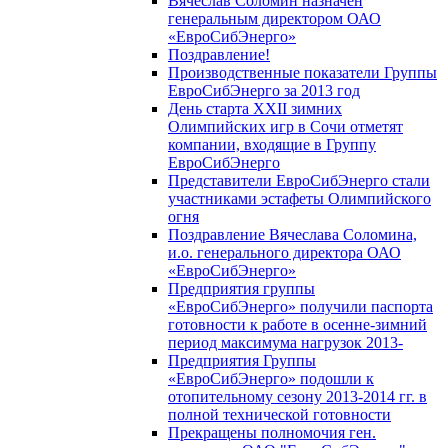
Вячеслав Соломин назначен
генеральным директором ОАО
«ЕвроСибЭнерго»
Поздравление!
Производственные показатели Группы
ЕвроСибЭнерго за 2013 год
День старта XXII зимних
Олимпийских игр в Сочи отметят
компании, входящие в Группу
ЕвроСибЭнерго
Представители ЕвроСибЭнерго стали
участниками эстафеты Олимпийского
огня
Поздравление Вячеслава Соломина,
и.о. генерального директора ОАО
«ЕвроСибЭнерго»
Предприятия группы
«ЕвроСибЭнерго» получили паспорта
готовности к работе в осенне-зимний
период максимума нагрузок 2013-
Предприятия Группы
«ЕвроСибЭнерго» подошли к
отопительному сезону 2013-2014 гг. в
полной технической готовности
Прекращены полномочия ген.