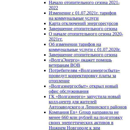
Начало отопительного сезона 2021-
2022
Изменение с 01.07.2021г. тарифов
на коммунальные услуги
Карта отключений энергоресурсов
Завершение отопительного сезона
О начале отопительного сезона 2020-
2021гг.
Об изменении тарифов на
коммунальные услуги с 01.07.2020г.
Завершение отопительного сезона
«ВолгаЭнерго» окажет помощь
ветеранам ВОВ
Потребителям «Волгаэнергосбыта»
проведут корректировку платы за
отопление
«Волгаэнергосбыт» открыл новый
офис обслуживания
ГК «Волгаэнерго» запустила новый
колл-центр для жителей
Автозаводского и Ленинского районов
Компания En+ Group направила не
менее 660 млн рублей на подготовку
своих энергетических активов в
Нижнем Новгороде к зим