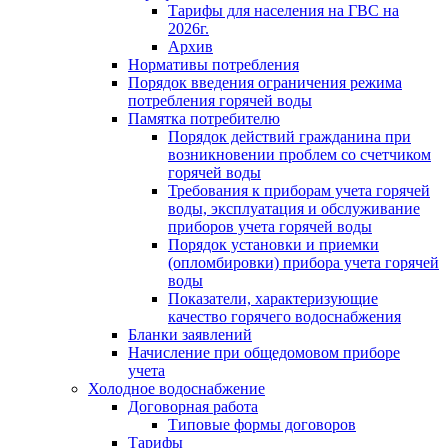
Тарифы для населения на ГВС на
2026г.
Архив
Нормативы потребления
Порядок введения ограничения режима
потребления горячей воды
Памятка потребителю
Порядок действий гражданина при
возникновении проблем со счетчиком
горячей воды
Требования к приборам учета горячей
воды, эксплуатация и обслуживание
приборов учета горячей воды
Порядок установки и приемки
(опломбировки) прибора учета горячей
воды
Показатели, характеризующие
качество горячего водоснабжения
Бланки заявлений
Начисление при общедомовом приборе
учета
Холодное водоснабжение
Договорная работа
Типовые формы договоров
Тарифы