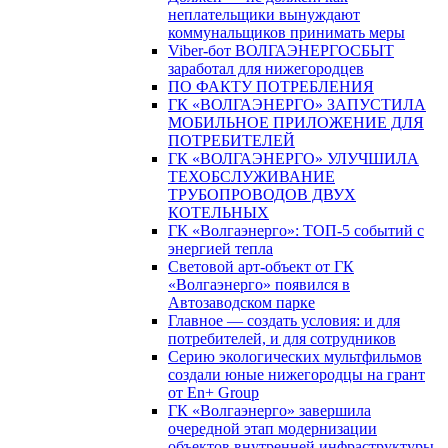
неплательщики вынуждают
коммунальщиков принимать меры
Viber-бот ВОЛГАЭНЕРГОСБЫТ
заработал для нижегородцев
ПО ФАКТУ ПОТРЕБЛЕНИЯ
ГК «ВОЛГАЭНЕРГО» ЗАПУСТИЛА
МОБИЛЬНОЕ ПРИЛОЖЕНИЕ ДЛЯ
ПОТРЕБИТЕЛЕЙ
ГК «ВОЛГАЭНЕРГО» УЛУЧШИЛА
ТЕХОБСЛУЖИВАНИЕ
ТРУБОПРОВОДОВ ДВУХ
КОТЕЛЬНЫХ
ГК «Волгаэнерго»: ТОП-5 событий с
энергией тепла
Световой арт-объект от ГК
«Волгаэнерго» появился в
Автозаводском парке
Главное — создать условия: и для
потребителей, и для сотрудников
Серию экологических мультфильмов
создали юные нижегородцы на грант
от En+ Group
ГК «Волгаэнерго» завершила
очередной этап модернизации
объектов внутренней инфраструктуры