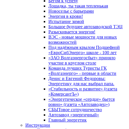
Бегом к успеху
Лошадка, ты такая тепленькая
Новоселье с барьерами
Энергия в крови!
Испытание зимой
Большое будущее автозаводской ТЭЦ
Разыскивается энергия!
ВЭС - новые мощности для новых
возможностей
Под надёжным крылом Подшефной
«ЕвроСибЭнерго» школе - 100 лет
«ЗАО Волгаэнергосбыт» приняло
участие в круглом столе
Команда лучших Туристы ГК
«Волгаэнерго» - первые в области
Денис и Евгений Федоровы:
Энергетику для нас выбрал папа.
«Стабильность и развитие» (газета
«КомерсантЪ»)
«Энергетическое «сердце» бьется
ровно» (газета «Автозаводец»)
СБЫТовое сотрудничество
Автозавод «энергичный»
Главный энергетик
Инструкции