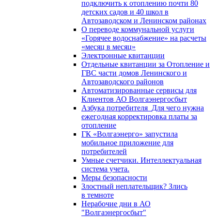
подключить к отоплению почти 80
детских садов и 40 школ в
Автозаводском и Ленинском районах
О переводе коммунальной услуги
«Горячее водоснабжение» на расчеты
«месяц в месяц»
Электронные квитанции
Отдельные квитанции за Отопление и
ГВС части домов Ленинского и
Автозаводского районов
Автоматизированные сервисы для
Клиентов АО Волгаэнергосбыт
Азбука потребителя_Для чего нужна
ежегодная корректировка платы за
отопление
ГК «Волгаэнерго» запустила
мобильное приложение для
потребителей
Умные счетчики. Интеллектуальная
система учета.
Меры безопасности
Злостный неплательщик? Злись
в темноте
Нерабочие дни в АО
"Волгаэнергосбыт"