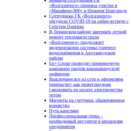
Команда сотрудников ГК
«Волгаэнерго» приняла участие в
«Марафоне-800» в Нижнем Новгороде
Сотрудники ГК «Волгаэнерго»
обсудили COVID-19 на online-встрече с
Сергеем Царенко
В Ленинском районе завершен летний
ремонт тепломагистрали
«Волгаэнерго» продолжает
модернизацию системы горячего
водоснабжения в Автозаводском
районе
En+ Group проводит прививочную
кампанию против коронавирусной
инфекции
Выключаем все из сети и оформляем
перерасчет: как нижегородцам
сэкономить на оплате электричества
летом
Магниты на счетчики: обыкновенное
воровство
Путь капельки
Профессиональная этика –
необходимый регулятор в механизме
предприятия