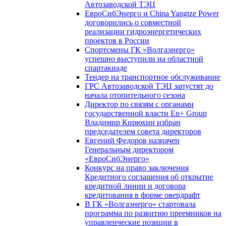
Автозаводской ТЭЦ
ЕвроСибЭнерго и China Yangtze Power
договорились о совместной
реализации гидроэнергетических
проектов в России
Спортсмены ГК «Волгаэнерго»
успешно выступили на областной
спартакиаде
Тендер на транспортное обслуживание
ГРС Автозаводской ТЭЦ запустят до
начала отопительного сезона
Директор по связям с органами
государственной власти En+ Group
Владимир Кирюхин избран
председателем совета директоров
Евгений Федоров назначен
Генеральным директором
«ЕвроСибЭнерго»
Конкурс на право заключения
Кредитного соглашения об открытие
кредитной линии и договора
кредитования в форме овердрафт
В ГК «Волгаэнерго» стартовала
программа по развитию преемников на
управленческие позиции в