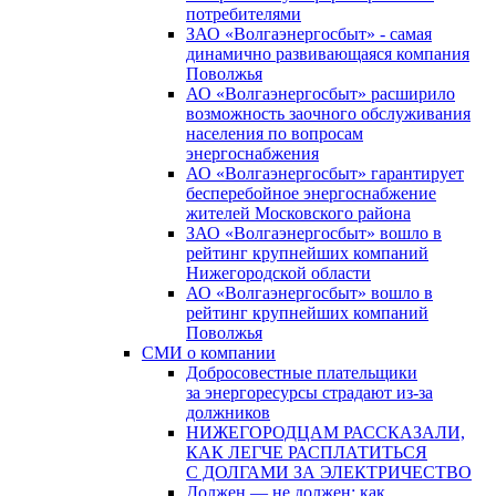
потребителями
ЗАО «Волгаэнергосбыт» - самая
динамично развивающаяся компания
Поволжья
АО «Волгаэнергосбыт» расширило
возможность заочного обслуживания
населения по вопросам
энергоснабжения
АО «Волгаэнергосбыт» гарантирует
бесперебойное энергоснабжение
жителей Московского района
ЗАО «Волгаэнергосбыт» вошло в
рейтинг крупнейших компаний
Нижегородской области
АО «Волгаэнергосбыт» вошло в
рейтинг крупнейших компаний
Поволжья
СМИ о компании
Добросовестные плательщики
за энергоресурсы страдают из-за
должников
НИЖЕГОРОДЦАМ РАССКАЗАЛИ,
КАК ЛЕГЧЕ РАСПЛАТИТЬСЯ
С ДОЛГАМИ ЗА ЭЛЕКТРИЧЕСТВО
Должен — не должен: как