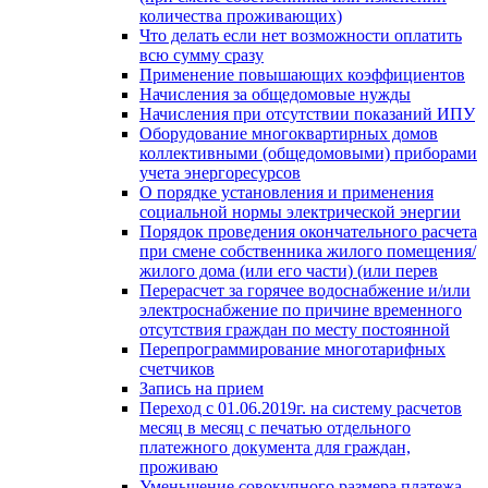
количества проживающих)
Что делать если нет возможности оплатить
всю сумму сразу
Применение повышающих коэффициентов
Начисления за общедомовые нужды
Начисления при отсутствии показаний ИПУ
Оборудование многоквартирных домов
коллективными (общедомовыми) приборами
учета энергоресурсов
О порядке установления и применения
социальной нормы электрической энергии
Порядок проведения окончательного расчета
при смене собственника жилого помещения/
жилого дома (или его части) (или перев
Перерасчет за горячее водоснабжение и/или
электроснабжение по причине временного
отсутствия граждан по месту постоянной
Перепрограммирование многотарифных
счетчиков
Запись на прием
Переход с 01.06.2019г. на систему расчетов
месяц в месяц с печатью отдельного
платежного документа для граждан,
проживаю
Уменьшение совокупного размера платежа