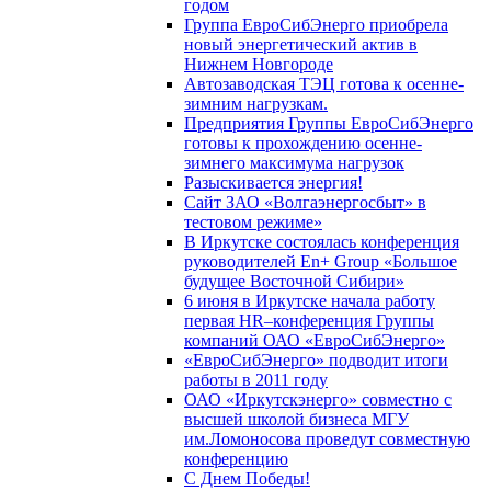
годом
Группа ЕвроСибЭнерго приобрела
новый энергетический актив в
Нижнем Новгороде
Автозаводская ТЭЦ готова к осенне-
зимним нагрузкам.
Предприятия Группы ЕвроСибЭнерго
готовы к прохождению осенне-
зимнего максимума нагрузок
Разыскивается энергия!
Сайт ЗАО «Волгаэнергосбыт» в
тестовом режиме»
В Иркутске состоялась конференция
руководителей En+ Group «Большое
будущее Восточной Сибири»
6 июня в Иркутске начала работу
первая HR–конференция Группы
компаний ОАО «ЕвроСибЭнерго»
«ЕвроСибЭнерго» подводит итоги
работы в 2011 году
ОАО «Иркутскэнерго» совместно с
высшей школой бизнеса МГУ
им.Ломоносова проведут совместную
конференцию
С Днем Победы!