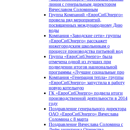
линия с генеральным директором
Вячеславом Соломиным
Группа Компаний «ЕвроСибЭнерго»
провела ряд мероприятий,
посвященных международному Дню
воды
Компания «Заводские сети» группы
«ЕвроСибЭнерго» расскажет
нижегородским школьникам о
процессе производства питьевой вод
Группа «ЕвроСибЭнерго» была
отмечена одной из лучших при
подведении итогов национальной
программы «Лучшие социальные про
Компания «Генерация тепла» группы
«ЕвроСибЭнерго» запустила в работу
новую котельную
ГК «ЕвроСибЭнерго» подвела итоги
производственной деятельности в 2014
году
Поздравление генерального директора
ОАО «ЕвроСибЭнерго» Вячеслава
Соломина с 8 марта
Поздравление Вячеслава Соломина с
Днём защитника Отечества