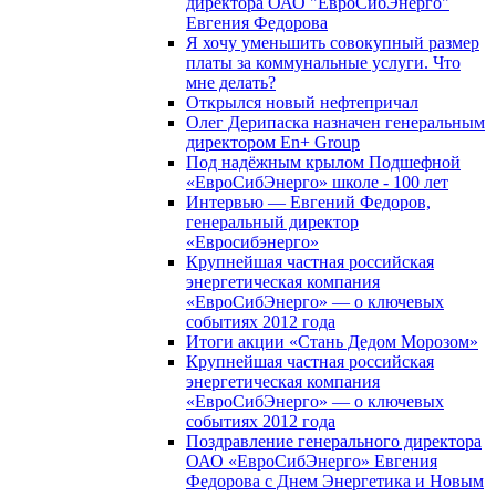
директора ОАО "ЕвроСибЭнерго"
Евгения Федорова
Я хочу уменьшить совокупный размер
платы за коммунальные услуги. Что
мне делать?
Открылся новый нефтепричал
Олег Дерипаска назначен генеральным
директором En+ Group
Под надёжным крылом Подшефной
«ЕвроСибЭнерго» школе - 100 лет
Интервью — Евгений Федоров,
генеральный директор
«Евросибэнерго»
Крупнейшая частная российская
энергетическая компания
«ЕвроСибЭнерго» — о ключевых
событиях 2012 года
Итоги акции «Стань Дедом Морозом»
Крупнейшая частная российская
энергетическая компания
«ЕвроСибЭнерго» — о ключевых
событиях 2012 года
Поздравление генерального директора
ОАО «ЕвроСибЭнерго» Евгения
Федорова с Днем Энергетика и Новым