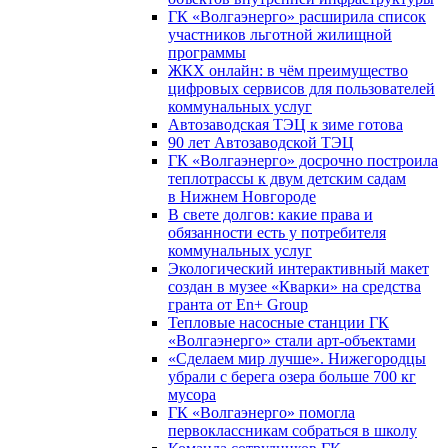
ГК «Волгаэнерго» расширила список
участников льготной жилищной
программы
ЖКХ онлайн: в чём преимущество
цифровых сервисов для пользователей
коммунальных услуг
Автозаводская ТЭЦ к зиме готова
90 лет Автозаводской ТЭЦ
ГК «Волгаэнерго» досрочно построила
теплотрассы к двум детским садам
в Нижнем Новгороде
В свете долгов: какие права и
обязанности есть у потребителя
коммунальных услуг
Экологический интерактивный макет
создан в музее «Кварки» на средства
гранта от En+ Group
Тепловые насосные станции ГК
«Волгаэнерго» стали арт-объектами
«Сделаем мир лучше». Нижегородцы
убрали с берега озера больше 700 кг
мусора
ГК «Волгаэнерго» помогла
первоклассникам собраться в школу