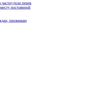
 части) (или перев
 месту постоянной
раждан, проживаю