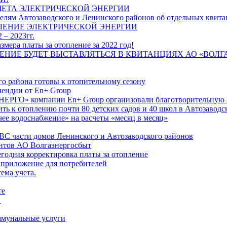
ЧЕТА ЭЛЕКТРИЧЕСКОЙ ЭНЕРГИИ
лям Автозаводского и Ленинского районов об отдельных квитан
ЛЕНИЕ ЭЛЕКТРИЧЕСКОЙ ЭНЕРГИИ
 – 2023гг.
ера платы за отопление за 2022 год!
ПЛЕНИЕ БУДЕТ ВЫСТАВЛЯТЬСЯ В КВИТАНЦИЯХ АО «ВОЛ
о района готовы к отопительному сезону
ендии от En+ Group
РГО» компании En+ Group организовали благотворительную а
ть к отоплению почти 80 детских садов и 40 школ в Автозавод
ее водоснабжение» на расчеты «месяц в месяц»
ВС части домов Ленинского и Автозаводского районов
нтов АО Волгаэнергосбыт
годная корректировка платы за отопление
 приложение для потребителей
ема учета.
те
"
оммунальные услуги