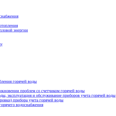
оснабжения
 отопления
епловой энергии
ду
бления горячей воды
икновении проблем со счетчиком горячей воды
оды, эксплуатация и обслуживание приборов учета горячей воды
ровки) прибора учета горячей воды
 горячего водоснабжения