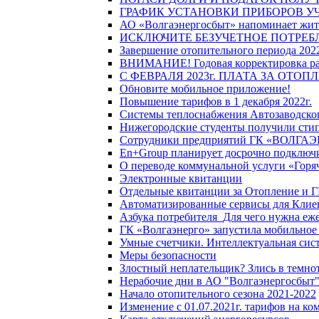
ГРАФИК УСТАНОВКИ ПРИБОРОВ У
АО «Волгаэнергосбыт» напоминает жите
ИСКЛЮЧИТЕ БЕЗУЧЕТНОЕ ПОТРЕБ
Завершение отопительного периода 2022
ВНИМАНИЕ! Годовая корректировка разм
С ФЕВРАЛЯ 2023г. ПЛАТА ЗА ОТО
Обновите мобильное приложение!
Повышение тарифов в 1 декабря 2022г.
Системы теплоснабжения Автозаводског
Нижегородские студенты получили стип
Сотрудники предприятий ГК «ВОЛГАЭНЕ
En+Group планирует досрочно подключи
О переводе коммунальной услуги «Горяч
Электронные квитанции
Отдельные квитанции за Отопление и Г
Автоматизированные сервисы для Клие
Азбука потребителя_Для чего нужна еже
ГК «Волгаэнерго» запустила мобильное
Умные счетчики. Интеллектуальная сист
Меры безопасности
Злостный неплательщик? Злись в темно
Нерабочие дни в АО "Волгаэнергосбыт
Начало отопительного сезона 2021-2022
Изменение с 01.07.2021г. тарифов на к