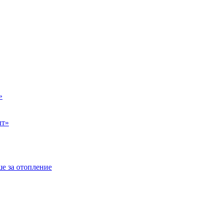
»
ыт»
е за отопление