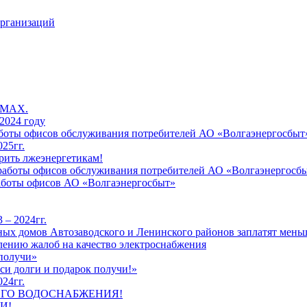
организаций
 MAX.
2024 году
работы офисов обслуживания потребителей АО «Волгаэнергосбыт
25гг.
рить лжеэнергетикам!
к работы офисов обслуживания потребителей АО «Волгаэнергосб
работы офисов АО «Волгаэнергосбыт»
 – 2024гг.
ых домов Автозаводского и Ленинского районов заплатят меньш
лению жалоб на качество электроснабжения
 получи»
си долги и подарок получи!»
24гг.
ЕГО ВОДОСНАБЖЕНИЯ!
И!