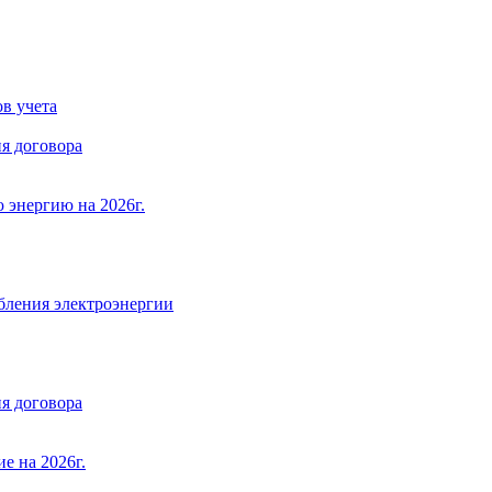
в учета
я договора
 энергию на 2026г.
бления электроэнергии
я договора
е на 2026г.