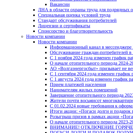
Вакансии
ЛНА в области охраны труда для подрядных 
Специальная оценка условий труда
Стандарт обслуживания потребителей
Лицензии и сертификаты
Спонсорство и благотворительность
Новости компании
Новости компании
Информационный канал в мессенджере
Обслуживание граждан-потребителей в 
С 1 ноября 2024 года изменен график 
О начале отопительного периода 2024-20
АО «Волгаэнергосбыт» призывает не ве
С 1 сентября 2024 года изменен графи
С 1 августа 2024 года изменен график 
Прием платежей населения
Нанимателям жилых помещений
Завершение отопительного периода 2023
Жители почти восьмисот многоквартирн
С 01.02.2024 новые требования к оформ
Итоги акции: «Погаси долги и подарок
Розыгрыш призов в рамках акции «Пога
О начале отопительного периода 2023-20
ВНИМАНИЕ! ОТКЛЮЧЕНИЕ ГОРЯЧ
ПОГАСИ ДОЛГИ И ПОДАРОК ПОЛУЧ