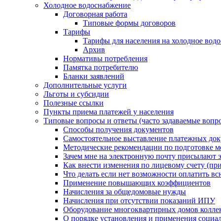
Холодное водоснабжение
Договорная работа
Типовые формы договоров
Тарифы
Тарифы для населения на холодное водо
Архив
Нормативы потребления
Памятка потребителю
Бланки заявлений
Дополнительные услуги
Льготы и субсидии
Полезные ссылки
Пункты приема платежей у населения
Типовые вопросы и ответы (часто задаваемые вопр
Способы получения документов
Самостоятельное выставление платежных док
Методические рекомендации по подготовке ме
Зачем мне на электронную почту присылают э
Как внести изменения по лицевому счету (п
Что делать если нет возможности оплатить вс
Применение повышающих коэффициентов
Начисления за общедомовые нужды
Начисления при отсутствии показаний ИПУ
Оборудование многоквартирных домов колле
О порядке установления и применения социа