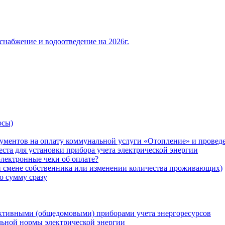
снабжение и водоотведение на 2026г.
осы)
ументов на оплату коммунальной услуги «Отопление» и проведе
ста для установки прибора учета электрической энергии
лектронные чеки об оплате?
ри смене собственника или изменении количества проживающих)
ю сумму сразу
ктивными (общедомовыми) приборами учета энергоресурсов
льной нормы электрической энергии