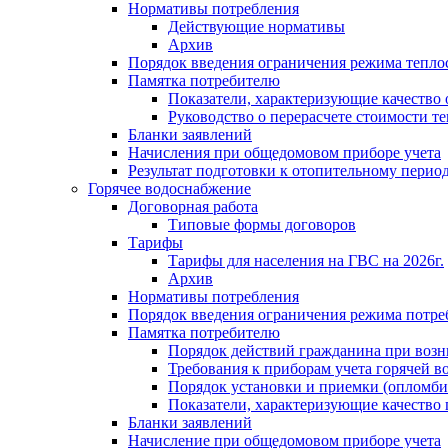
Нормативы потребления
Действующие нормативы
Архив
Порядок введения ограничения режима тепл
Памятка потребителю
Показатели, характеризующие качество
Руководство о перерасчете стоимости т
Бланки заявлений
Начисления при общедомовом приборе учета
Результат подготовки к отопительному перио
Горячее водоснабжение
Договорная работа
Типовые формы договоров
Тарифы
Тарифы для населения на ГВС на 2026г.
Архив
Нормативы потребления
Порядок введения ограничения режима потре
Памятка потребителю
Порядок действий гражданина при возн
Требования к приборам учета горячей в
Порядок установки и приемки (опломби
Показатели, характеризующие качество
Бланки заявлений
Начисление при общедомовом приборе учета